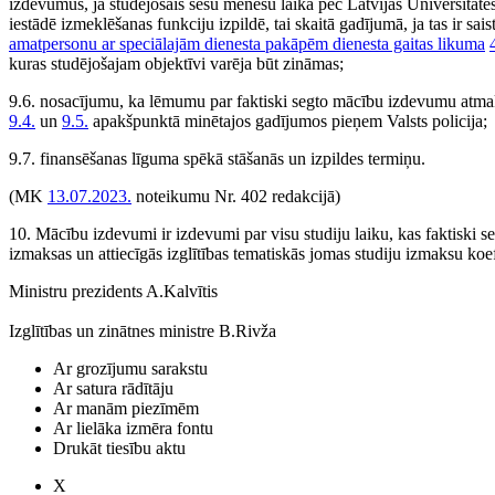
izdevumus, ja studējošais sešu mēnešu laikā pēc Latvijas Universitātes 
iestādē izmeklēšanas funkciju izpildē, tai skaitā gadījumā, ja tas ir sais
amatpersonu ar speciālajām dienesta pakāpēm dienesta gaitas likuma
kuras studējošajam objektīvi varēja būt zināmas;
9.6. nosacījumu, ka lēmumu par faktiski segto mācību izdevumu atm
9.4.
un
9.5.
apakšpunktā minētajos gadījumos pieņem Valsts policija;
9.7. finansēšanas līguma spēkā stāšanās un izpildes termiņu.
(MK
13.07.2023.
noteikumu Nr. 402 redakcijā)
10. Mācību izdevumi ir izdevumi par visu studiju laiku, kas faktiski seg
izmaksas un attiecīgās izglītības tematiskās jomas studiju izmaksu koef
Ministru prezidents A.Kalvītis
Izglītības un zinātnes ministre B.Rivža
Ar grozījumu sarakstu
Ar satura rādītāju
Ar manām piezīmēm
Ar lielāka izmēra fontu
Drukāt tiesību aktu
X