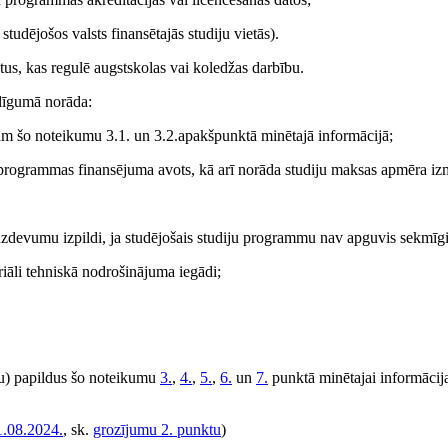
tudējošos valsts finansētajās studiju vietās).
us, kas regulē augstskolas vai koledžas darbību.
 līgumā norāda:
ām šo noteikumu 3.1. un 3.2.apakšpunktā minētajā informācijā;
u programmas finansējuma avots, kā arī norāda studiju maksas apmēra iz
u uzdevumu izpildi, ja studējošais studiju programmu nav apguvis sekmīgi
iāli tehniskā nodrošinājuma iegādi;
tu) papildus šo noteikumu
3.
,
4.
,
5.
,
6.
un
7.
punktā minētajai informācija
1.08.2024.
, sk.
grozījumu 2. punktu
)