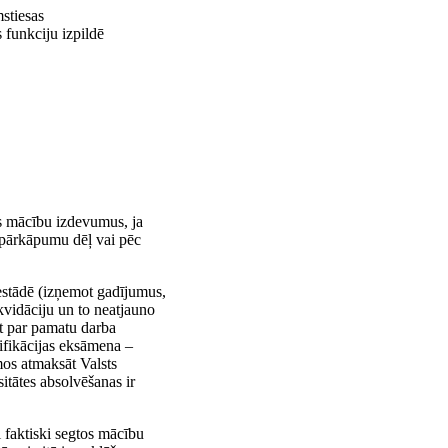
stiesas
 funkciju izpildē
tos mācību izdevumus, ja
s pārkāpumu dēļ vai pēc
iestādē (izņemot gadījumus,
ikvidāciju un to neatjauno
ūt par pamatu darba
lifikācijas eksāmena –
os atmaksāt Valsts
itātes absolvēšanas ir
 faktiski segtos mācību