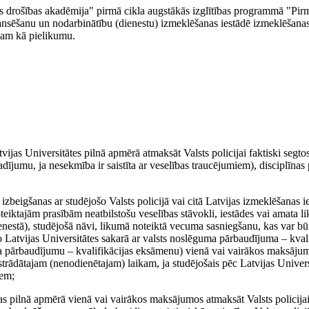
jās drošības akadēmija" pirmā cikla augstākās izglītības programmā "Pirm
nansēšanu un nodarbinātību (dienestu) izmeklēšanas iestādē izmeklēšanas
mam kā pielikumu.
tvijas Universitātes pilnā apmērā atmaksāt Valsts policijai faktiski seg
dījumu, ja nesekmība ir saistīta ar veselības traucējumiem), disciplīna
 izbeigšanas ar studējošo Valsts policijā vai citā Latvijas izmeklēšanas 
noteiktajām prasībām neatbilstošu veselības stāvokli, iestādes vai amata l
enestā), studējošā nāvi, likumā noteiktā vecuma sasniegšanu, kas var b
ts no Latvijas Universitātes sakarā ar valsts noslēguma pārbaudījuma – kva
a pārbaudījumu – kvalifikācijas eksāmenu) vienā vai vairākos maksājum
rādātajam (nenodienētajam) laikam, ja studējošais pēc Latvijas Univers
iem;
nas pilnā apmērā vienā vai vairākos maksājumos atmaksāt Valsts policijai