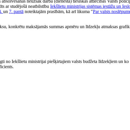
absolvēšanas neuzsāk darba (dienesta) tiesiskās attiecības Valsts polici
tīts ar studējošā neatbilstību
Iekšlietu ministrijas sistēmas iestāžu un Ies
4.
un
7. pantā
noteiktajām prasībām, kā arī likuma "
Par valsts noslēpum
aksu, konkrētu maksājamās summas apmēru un līdzekļu atmaksas grafi
ti no Iekšlietu ministrijai piešķirtajiem valsts budžeta līdzekļiem un ko
icients.