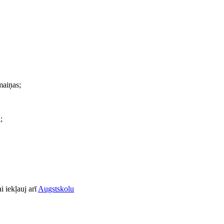
maiņas;
;
i iekļauj arī
Augstskolu