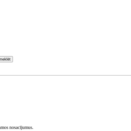
meklēt
ramos nosacījumus.