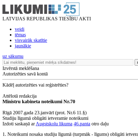
LATVIJAS REPUBLIKAS TIESĪBU AKTI
veidi
tēmas
visvairāk skatītie
jaunākie
uz sākumu
Izvērstā meklēšana
Autorizēties savā kontā
Kādēļ autorizēties vai reģistrēties?
Attēlotā redakcija
Ministru kabineta noteikumi Nr.70
Rīgā 2007.gada 23.janvārī (prot. Nr.6 11.§)
Studiju līgumā obligāti ietveramie noteikumi
Izdoti saskaņā ar
Augstskolu likuma
46.panta
otro daļu
1. Noteikumi nosaka studiju līgumā (turpmāk - līgums) obligāti ietve