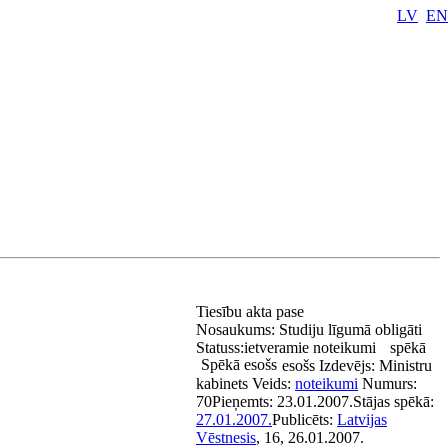
LV
EN
Tiesību akta pase
Nosaukums:
Studiju līgumā obligāti
Statuss:
ietveramie noteikumi
spēkā
Spēkā esošs
esošs
Izdevējs:
Ministru
kabinets
Veids:
noteikumi
Numurs:
70
Pieņemts:
23.01.2007.
Stājas spēkā:
27.01.2007.
Publicēts:
Latvijas
Vēstnesis
, 16, 26.01.2007.