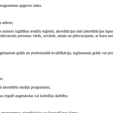
u programmas apguves laiku.
s adrese;
numurs izglītības iestāžu reģistrā, akreditācijas dati (akreditācijas lapa
 pilnvarotās personas vārds, uzvārds, amats un pilnvarojums, ar kuru sas
stamais grāds un profesionālā kvalifikācija, iegūstamais grāds vai prof
s:
bā akreditētu studiju programmu;
as regulē augstskolas vai koledžas darbību;
u programmas akreditācijas vai licencēšanas datos;