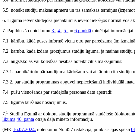
5.5. noteikt studiju maksas apmēru un tās samaksas termiņus (izņemot s
6. Līgumā ietver studējošā pienākumus ievērot iekšējos normatīvos akt
7. Papildus šo noteikumu
3.
,
4.
,
5.
un
6.punktā
minētajai informācijai
7.1. kārtību, kādā puses informē viena otru par paredzamajām izmaiņ
7.2. kārtību, kādā izdara grozījumus studiju līgumā, ja mainās studij
7.3. augstskolas vai koledžas tiesības noteikt citus maksājumus:
7.3.1. par atkārtotu pārbaudījuma kārtošanu vai atkārtotu citu studij
7.3.2. par studiju programmas apguvei nepieciešamā individuālā mater
7.4. pušu vienošanos par studējošā personas datu apstrādi;
7.5. līguma laušanas nosacījumus.
1
7.
Studiju līgumā ar doktora studiju programmā studējošo (doktoran
likuma
46. panta
otrajā daļā minēto informāciju.
(MK
16.07.2024.
noteikumu Nr. 457 redakcijā; punkts stājas spēkā
0