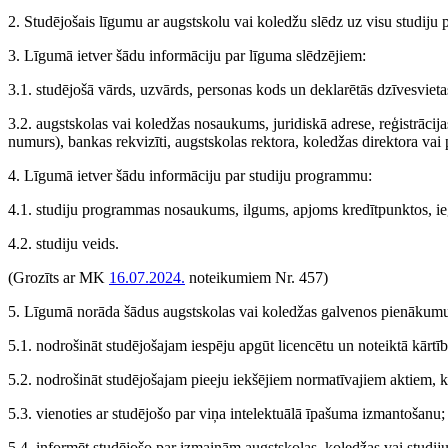
2. Studējošais līgumu ar augstskolu vai koledžu slēdz uz visu studij
3. Līgumā ietver šādu informāciju par līguma slēdzējiem:
3.1. studējošā vārds, uzvārds, personas kods un deklarētās dzīvesvieta
3.2. augstskolas vai koledžas nosaukums, juridiskā adrese, reģistrācijas 
numurs), bankas rekvizīti, augstskolas rektora, koledžas direktora vai
4. Līgumā ietver šādu informāciju par studiju programmu:
4.1. studiju programmas nosaukums, ilgums, apjoms kredītpunktos, iegū
4.2. studiju veids.
(Grozīts ar MK
16.07.2024.
noteikumiem Nr. 457)
5. Līgumā norāda šādus augstskolas vai koledžas galvenos pienākumu
5.1. nodrošināt studējošajam iespēju apgūt licencētu un noteiktā kārtī
5.2. nodrošināt studējošajam pieeju iekšējiem normatīvajiem aktiem, k
5.3. vienoties ar studējošo par viņa intelektuālā īpašuma izmantošanu;
5.4. informēt studējošo par izmaiņām augstskolas, koledžas vai studij