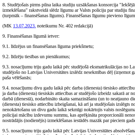
8. Studējošais pirms pilna laika studiju uzsākšanas konsorcija "Iekšē
izmeklēšana" rakstveidā slēdz līgumu ar Valsts policiju par studiju fi
(turpmāk – finansēšanas līgums). Finansēšanas līgumu pievieno līgu
(MK
13.07.2023.
noteikumu Nr. 402 redakcijā)
9. Finansēšanas līgumā ietver:
9.1. līdzējus un finansēšanas līguma priekšmetu;
9.2. līdzēju tiesības un pienākumus;
9.3. nosacījumu triju gadu laikā pēc studējošā eksmatrikulācijas no La
studējošo no Latvijas Universitātes izslēdz nesekmības dēļ (izņemot ga
paša vēlēšanās;
9.4. nosacījumu divu gadu laikā pēc darba (dienesta) tiesisko attiecību
ja darba (dienesta) tiesiskās attiecības ar studējošo izbeidz sakarā ar 
darbā (dienestā), nodarbināto skaita samazināšanu (un to neatjauno di
(dienesta) tiesisko attiecību izbeigšanai, kā arī ja studējošais izslēg
nenokārtošanu un divu gadu laikā sekmīgi nokārtojis valsts noslēgum
policijai mācību izdevumu summu, kas aprēķināta proporcionāli nenost
nostrādājis (nodienējis) izmeklēšanas iestādēs mazāk par pieciem gad
9.5. nosacījumu triju gadu laikā pēc Latvijas Universitātes absolvēša