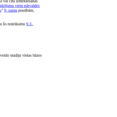
jā vai citā izmeklēšanas
lodzījuma vietu pārvaldes
u
"
9. panta
prasībām,
ku šo noteikumu
9.3.
​​​​​,
 veido studiju vietas bāzes