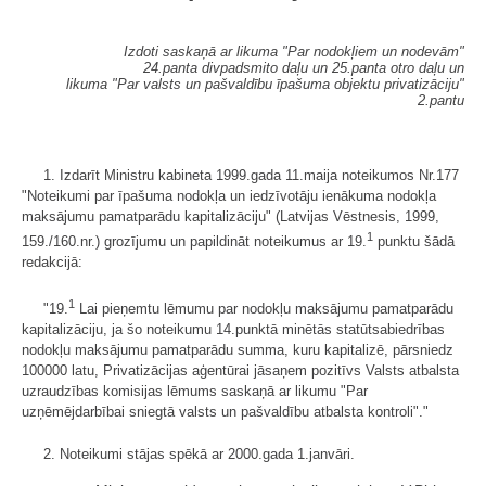
Izdoti saskaņā ar likuma "Par nodokļiem un nodevām"
24.panta divpadsmito daļu un 25.panta otro daļu un
likuma "Par valsts un pašvaldību īpašuma objektu privatizāciju"
2.pantu
1. Izdarīt Ministru kabineta 1999.gada 11.maija noteikumos Nr.177
"Noteikumi par īpašuma nodokļa un iedzīvotāju ienākuma nodokļa
maksājumu pamatparādu kapitalizāciju" (Latvijas Vēstnesis, 1999,
1
159./160.nr.) grozījumu un papildināt noteikumus ar 19.
punktu šādā
redakcijā:
1
"19.
Lai pieņemtu lēmumu par nodokļu maksājumu pamatparādu
kapitalizāciju, ja šo noteikumu 14.punktā minētās statūtsabiedrības
nodokļu maksājumu pamatparādu summa, kuru kapitalizē, pārsniedz
100000 latu, Privatizācijas aģentūrai jāsaņem pozitīvs Valsts atbalsta
uzraudzības komisijas lēmums saskaņā ar likumu "Par
uzņēmējdarbībai sniegtā valsts un pašvaldību atbalsta kontroli"."
2. Noteikumi stājas spēkā ar 2000.gada 1.janvāri.