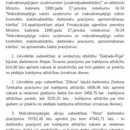
maksātnespējīgiem uzņēmumiem (uzņēmējsabiedrībām)" un atbilstoši
Ministru kabineta 1998.gada 27.janvāra noteikumu Nr.34
"Maksātnespējīgo valsts uzņēmumu un maksātnespējīgo valsts
kontrolēto statūtsabiedrību darbinieku prasījumu apmierināšanas
kārtība" 3.6.apakšpunktam atļaut Privatizācijas aģentūrai piemērot
Ministru kabineta 1998.gada 27.janvāra noteikumus Nr.34
"Maksātnespējīgo valsts uzņēmumu un maksātnespējīgo valsts
kontrolēto statūtsabiedrību darbinieku prasījumu apmierināšanas
kārtība", lai apmierinātu šādus prasījumus:
1. Likvidētās sabiedrības ar ierobežotu atbildību "Daiļrade-Rīga"
bijušās darbinieces Maijas Šicanes prasījumu par kaitējuma atlīdzību
614,88 latu apmērā sakarā ar arodslimību par trim gadiem uz priekšu
no pēdējās kaitējuma atlīdzības izmaksas dienas.
2. Likvidētās paju sabiedrības "Zlēkas" bijušā darbinieka Ziedoņa
Tomkalna prasījumu par kaitējuma atlīdzību 6686,95 latu apmērā
sakarā ar nelaimes gadījumu darbā (no tiem 3466,75 lati - kaitējuma
atlīdzības parāds, bet 3220,20 latu - kaitējuma atlīdzība par trim
gadiem uz priekšu no pēdējās kaitējuma atlīdzības izmaksas dienas).
3. Maksātnespējīgās akciju sabiedrības "Rinar" darbinieku
prasījumus 78762,49 latu apmērā (no tiem 47941,71 lats - to
darbinieku prasījumi par kaitējuma atlīdzību sakarā ar nelaimes
gadījumu darbā vai arodslimību, ar kuriem darba attiecības izbeigtas