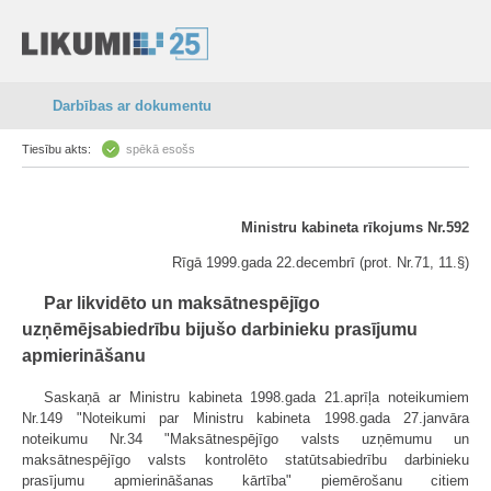
Darbības ar dokumentu
Tiesību akts:
spēkā esošs
Ministru kabineta rīkojums Nr.592
Rīgā 1999.gada 22.decembrī (prot. Nr.71, 11.§)
Par likvidēto un maksātnespējīgo
uzņēmējsabiedrību bijušo darbinieku prasījumu
apmierināšanu
Saskaņā ar Ministru kabineta 1998.gada 21.aprīļa noteikumiem
Nr.149 "Noteikumi par Ministru kabineta 1998.gada 27.janvāra
noteikumu Nr.34 "Maksātnespējīgo valsts uzņēmumu un
maksātnespējīgo valsts kontrolēto statūtsabiedrību darbinieku
prasījumu apmierināšanas kārtība" piemērošanu citiem