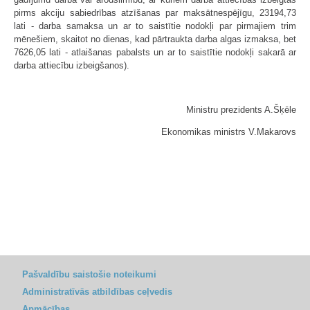
pirms akciju sabiedrības atzīšanas par maksātnespējīgu, 23194,73
lati - darba samaksa un ar to saistītie nodokļi par pirmajiem trim
mēnešiem, skaitot no dienas, kad pārtraukta darba algas izmaksa, bet
7626,05 lati - atlaišanas pabalsts un ar to saistītie nodokļi sakarā ar
darba attiecību izbeigšanos).
Ministru prezidents A.Šķēle
Ekonomikas ministrs V.Makarovs
Pašvaldību saistošie noteikumi
Administratīvās atbildības ceļvedis
Apmācības