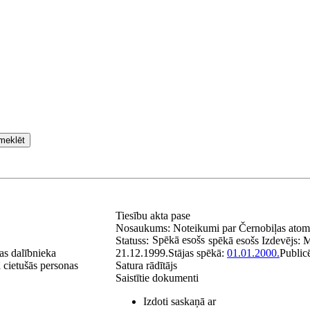
meklēt
Tiesību akta pase
Nosaukums:
Noteikumi par Černobiļas atomel
Spēkā esošs
Statuss:
spēkā esošs
Izdevējs:
M
as dalībnieka
21.12.1999.
Stājas spēkā:
01.01.2000.
Public
ā cietušās personas
Satura rādītājs
Saistītie dokumenti
Izdoti saskaņā ar