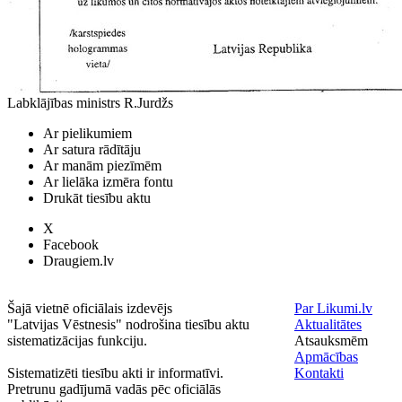
Labklājības ministrs R.Jurdžs
Ar pielikumiem
Ar satura rādītāju
Ar manām piezīmēm
Ar lielāka izmēra fontu
Drukāt tiesību aktu
X
Facebook
Draugiem.lv
Šajā vietnē oficiālais izdevējs
Par Likumi.lv
"Latvijas Vēstnesis" nodrošina tiesību aktu
Aktualitātes
sistematizācijas funkciju.
Atsauksmēm
Apmācības
Sistematizēti tiesību akti ir informatīvi.
Kontakti
Pretrunu gadījumā vadās pēc oficiālās