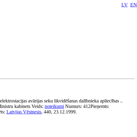
LV
EN
ektrostacijas avārijas seku likvidēšanas dalībnieka apliecības ..
inistru kabinets
Veids:
noteikumi
Numurs:
412
Pieņemts:
ēts:
Latvijas Vēstnesis
, 440, 23.12.1999.