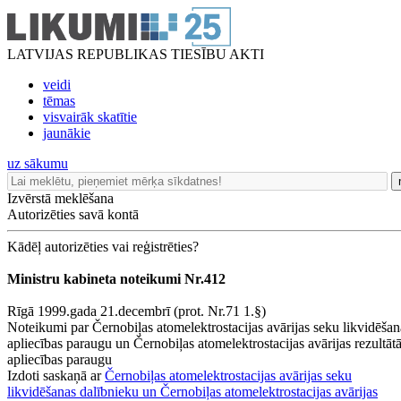
LATVIJAS REPUBLIKAS TIESĪBU AKTI
veidi
tēmas
visvairāk skatītie
jaunākie
uz sākumu
Izvērstā meklēšana
Autorizēties savā kontā
Kādēļ autorizēties vai reģistrēties?
Ministru kabineta noteikumi Nr.412
Rīgā 1999.gada 21.decembrī (prot. Nr.71 1.§)
Noteikumi par Černobiļas atomelektrostacijas avārijas seku likvidēšan
apliecības paraugu un Černobiļas atomelektrostacijas avārijas rezultāt
apliecības paraugu
Izdoti saskaņā ar
Černobiļas atomelektrostacijas avārijas seku
likvidēšanas dalībnieku un Černobiļas atomelektrostacijas avārijas