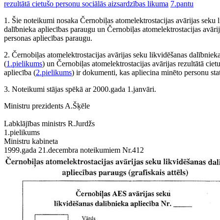
rezultātā cietušo personu sociālās aizsardzības likuma
7.pantu
1. Šie noteikumi nosaka Černobiļas atomelektrostacijas avārijas seku 
dalībnieka apliecības paraugu un Černobiļas atomelektrostacijas avārija
personas apliecības paraugu.
2. Černobiļas atomelektrostacijas avārijas seku likvidēšanas dalībniek
(
1.pielikums
) un Černobiļas atomelektrostacijas avārijas rezultātā ciet
apliecība (
2.pielikums
) ir dokumenti, kas apliecina minēto personu sta
3. Noteikumi stājas spēkā ar 2000.gada 1.janvāri.
Ministru prezidents A.Šķēle
Labklājības ministrs R.Jurdžs
1.pielikums
Ministru kabineta
1999.gada 21.decembra noteikumiem Nr.412