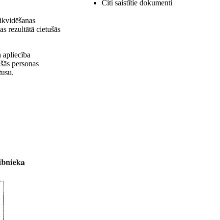
Citi saistītie dokumenti
likvidēšanas
s rezultātā cietušās
a apliecība
ušās personas
tusu.