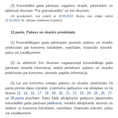
(3) Konsolidēto gada pārskatu sagatavo skaidri, pārskatāmi un
atbilstoši likumam "Par grāmatvedību" un šim likumam.
(Ar grozījumiem, kas izdarīti ar
19.09.2013
. likumu, kas stājas spēkā
01.01.2014.
Sk. pārejas noteikumu 6.punktu)
12.pants. Patiess un skaidrs priekšstats
(1) Konsolidētajam gada pārskatam jāsniedz patiess un skaidrs
priekšstats par koncerna līdzekļiem, saistībām, finansiālo stāvokli,
peļņu vai zaudējumiem.
(2) Ja atbilstoši šim likumam sagatavotajā konsolidētajā gada
pārskatā ietvertā informācija nedod pietiekami patiesu un skaidru
priekšstatu par koncernu, jāsniedz papildu informācija.
(3) Lai par koncernu sniegtu patiesu un skaidru priekšstatu šā
panta pirmās daļas izpratnē, izņēmuma gadījumos var atkāpties no šā
likuma
13.
,
14.
,
15.
,
17.
,
18.
,
19.
,
20.
,
21.
,
22.
,
23.
,
24.
,
25.
,
26.
,
27.
un
28.panta
prasībām. Katrs šāds atkāpšanās gadījums jāpaskaidro
konsolidētā gada pārskata
pielikumā
, norādot atkāpšanās iemeslu un
ietekmi uz koncerna līdzekļiem, saistībām, finansiālo stāvokli, peļņu
vai zaudējumiem.