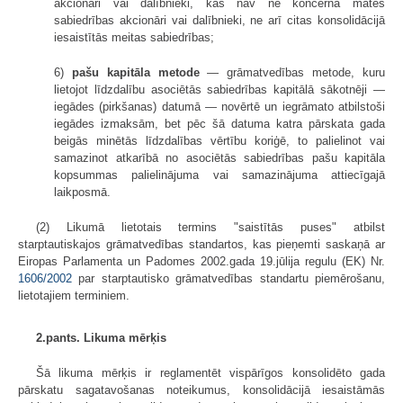
akcionāri vai dalībnieki, kas nav ne koncerna mātes
sabiedrības akcionāri vai dalībnieki, ne arī citas konsolidācijā
iesaistītās meitas sabiedrības;
6)
pašu kapitāla metode
— grāmatvedības metode, kuru
lietojot līdzdalību asociētās sabiedrības kapitālā sākotnēji —
iegādes (pirkšanas) datumā — novērtē un iegrāmato atbilstoši
iegādes izmaksām, bet pēc šā datuma katra pārskata gada
beigās minētās līdzdalības vērtību koriģē, to palielinot vai
samazinot atkarībā no asociētās sabiedrības pašu kapitāla
kopsummas palielinājuma vai samazinājuma attiecīgajā
laikposmā.
(2) Likumā lietotais termins "sais­tītās puses" atbilst
starptautiskajos grā­matvedības standartos, kas pieņemti saskaņā ar
Eiropas Parlamenta un Padomes 2002.gada 19.jūlija regulu (EK) Nr.
1606/2002
par starptautisko grāmatvedības standartu piemērošanu,
lietotajiem terminiem.
2.pants. Likuma mērķis
Šā likuma mērķis ir reglamentēt vispārīgos konsolidēto gada
pārskatu sagatavošanas noteikumus, konsolidācijā iesaistāmās