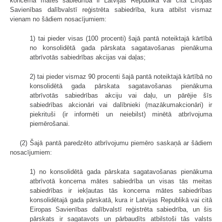
koncerna mātes sabiedrība ir Latvijas Republikā vai citā Eiropas
Savienības dalībvalstī reģistrēta sabiedrība, kura atbilst vismaz
vienam no šādiem nosacījumiem:
1) tai pieder visas (100 procenti) šajā pantā noteiktajā kārtībā
no konsolidētā gada pārskata sagatavošanas pienākuma
atbrīvotās sabiedrības akcijas vai daļas;
2) tai pieder vismaz 90 procenti šajā pantā noteiktajā kārtībā no
konsolidētā gada pārskata sagatavošanas pienākuma
atbrīvotās sabiedrības akciju vai daļu, un pārējie šīs
sabiedrības akcionāri vai dalībnieki (mazākumakcionāri) ir
piekrituši (ir informēti un neiebilst) minētā atbrīvojuma
piemērošanai.
(2) Šajā pantā paredzēto atbrīvojumu piemēro saskaņā ar šādiem
nosacījumiem:
1) no konsolidētā gada pārskata sagatavošanas pienākuma
atbrīvotā koncerna mātes sabiedrība un visas tās meitas
sabiedrības ir iekļautas tās koncerna mātes sabiedrības
konsolidētajā gada pārskatā, kura ir Latvijas Republikā vai citā
Eiropas Savienības dalībvalstī reģistrēta sabiedrība, un šis
pārskats ir sagatavots un pārbaudīts atbilstoši tās valsts