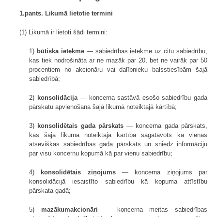
1.pants. Likumā lietotie termini
(1) Likumā ir lietoti šādi termini:
1)
būtiska ietekme
— sabiedrības ietekme uz citu sabiedrību,
kas tiek nodrošināta ar ne mazāk par 20, bet ne vairāk par 50
procentiem no akcionāru vai dalībnieku balsstiesībām šajā
sabiedrībā;
2)
konsolidācija
— koncerna sastāvā esošo sabiedrību gada
pārskatu apvienošana šajā likumā noteiktajā kārtībā;
3)
konsolidētais gada pārskats
— koncerna gada pārskats,
kas šajā likumā noteiktajā kārtībā sagatavots kā vienas
atsevišķas sabiedrības gada pārskats un sniedz informāciju
par visu koncernu kopumā kā par vienu sabiedrību;
4)
konsolidētais ziņojums
— koncerna ziņojums par
konsolidācijā iesaistīto sabiedrību kā kopuma attīstību
pārskata gadā;
5)
mazākumakcionāri
— koncerna meitas sabiedrības