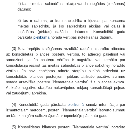
2) tas ir meitas sabiedrības akciju vai daļu iegādes (pirkšanas)
datums;
3) tas ir datums, ar kuru sabiedrība ir kļuvusi par koncerna
meitas sabiedrību, ja šīs sabiedrības akcijas vai daļas ir
iegādātas (pirktas) dažādos datumos. Konsolidētā gada
pārskata
pielikumā
norāda vērtības noteikšanas datumu.
(3) Savstarpējās izslēgšanas rezultātā radušos starpību attiecina
uz konsolidētās bilances posteņu vērtību, to attiecīgi palielinot vai
samazinot, ja šo posteņu vērtība ir augstāka vai zemāka par
konsolidācijā iesais­tītās meitas sabiedrības bilancē sākotnēji norādīto
vērtību. Ja nav iespējams minēto starpību pilnībā attiecināt uz
konsolidētās bilances posteņiem, jebkuru atlikušo pozitīvo summu
norāda atsevišķā postenī "Nemateriālā vērtība" šīs bilances aktīvā.
Atlikušo negatīvo starpību nekavējoties iekļauj konsolidētajā peļņas
vai zaudējumu aprēķinā.
(4) Konsolidētā gada pārskata
pielikumā
sniedz informāciju par
izmantotajām metodēm, postenī "Nemateriālā vērtība" ietverto summu
un tās izmaiņām salīdzinājumā ar iepriekšējo pārskata gadu.
(5) Konsolidētās bilances postenī "Nemateriālā vērtība" norādīto