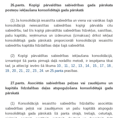
26.pants. Kopīgi pārvaldītas sabiedrības gada pārskata
posteņu iekļaušana konsolidētajā gada pārskatā
(1) Ja konsolidācijā iesaistīta sabiedrība un viena vai vairākas šajā
konsolidācijā neiesaistītas sabiedrības kopīgi pārvalda citu
sabiedrību, tad šīs kopīgi pārvaldītās sabiedrības līdzekļus, saistības,
pašu kapitālu, ieņēmumus un izdevumus (izmaksas) drīkst iekļaut
konsolidētajā gada pārskatā proporcionāli konsolidācijā iesaistīto
sabiedrību kapitāla līdzdalības daļai šajā sabiedrībā.
(2) Kopīgi pārvaldītas sabiedrības iekļaušana konsolidācijā,
izmantojot šā panta pirmajā daļā norādīto metodi, ir iespējama tikai
tad, ja attiecīgi ievēro šā likuma
10.
,
11.
,
12.
,
13.
,
14.
,
15.
,
17.
,
18.
,
19.
,
20.
,
21.
,
22.
,
23.
,
24.
un
25.panta
prasības.
27.pants. Asociētās sabiedrības peļņas vai zaudējumu un
kapitāla līdzdalības daļas atspoguļošana konsolidētajā gada
pārskatā
(1) Konsolidācijā iesaistīto sabiedrību līdzdalību asociētās
sabiedrības peļņā vai zaudējumos un pašu kapitālā atspoguļo
konsolidētajā gada pārskatā šā panta otrajā, trešajā, ceturtajā,