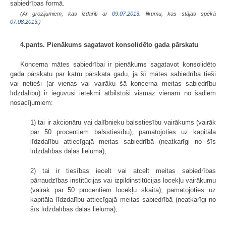
sabiedrības formā.
(Ar grozījumiem, kas izdarīti ar
09.07.2013
. likumu, kas stājas spēkā
07.08.2013.
)
4.pants. Pienākums sagatavot konsolidēto gada pārskatu
Koncerna mātes sabiedrībai ir pienākums sagatavot konsolidēto
gada pārskatu par katru pārskata gadu, ja šī mātes sabiedrība tieši
vai netieši (ar vienas vai vairāku šā koncerna meitas sabiedrību
līdzdalību) ir ieguvusi ietekmi atbilstoši vismaz vienam no šādiem
nosacījumiem:
1) tai ir akcionāru vai dalībnieku balss­tiesību vairākums (vairāk
par 50 procentiem balsstiesību), pamatojoties uz kapitāla
līdzdalību attiecīgajā meitas sabiedrībā (neatkarīgi no šīs
līdzdalības daļas lieluma);
2) tai ir tiesības iecelt vai atcelt meitas sabiedrības
pārraudzības institūcijas vai izpildinstitūcijas locekļu vairākumu
(vairāk par 50 procentiem locekļu skaita), pamatojoties uz
kapitāla līdzdalību attiecīgajā meitas sabiedrībā (neatkarīgi no
šīs līdzdalības daļas lieluma);