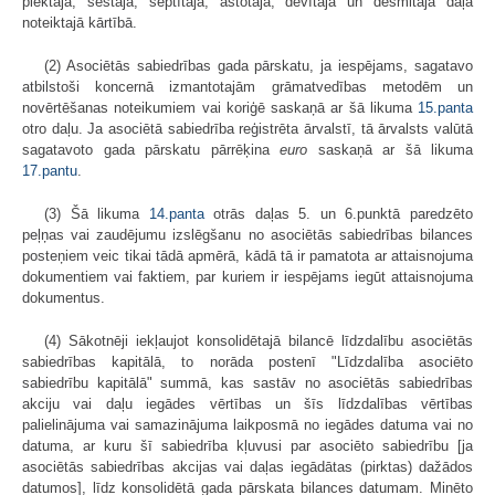
piektajā, sestajā, septītajā, astotajā, devītajā un desmitajā daļā
noteiktajā kārtībā.
(2) Asociētās sabiedrības gada pārskatu, ja iespējams, sagatavo
atbilstoši koncernā izmantotajām grāmatvedības metodēm un
novērtēšanas noteikumiem vai koriģē saskaņā ar šā likuma
15.panta
otro daļu. Ja asociētā sabiedrība reģistrēta ārvalstī, tā ārvalsts valūtā
sagatavoto gada pārskatu pārrēķina
euro
saskaņā ar šā likuma
17.pantu
.
(3) Šā likuma
14.panta
otrās daļas 5. un 6.punktā paredzēto
peļņas vai zaudējumu izslēgšanu no asociētās sabiedrības bilances
posteņiem veic tikai tādā apmērā, kādā tā ir pamatota ar attaisnojuma
dokumentiem vai faktiem, par kuriem ir iespējams iegūt attaisnojuma
dokumentus.
(4) Sākotnēji iekļaujot konsolidētajā bilancē līdzdalību asociētās
sabiedrības kapitālā, to norāda postenī "Līdzdalība asociēto
sabiedrību kapitālā" summā, kas sastāv no asociētās sabiedrības
akciju vai daļu iegādes vērtības un šīs līdzdalības vērtības
palielinājuma vai samazinājuma laikposmā no iegādes datuma vai no
datuma, ar kuru šī sabiedrība kļuvusi par asociēto sabiedrību [ja
asociētās sabiedrības akcijas vai daļas iegādātas (pirktas) dažādos
datumos], līdz konsolidētā gada pārskata bilances datumam. Minēto