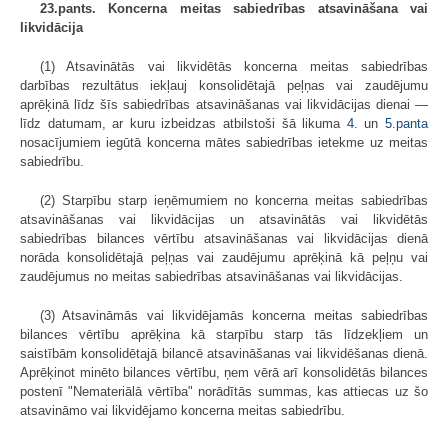
23.pants. Koncerna meitas sabiedrības atsavināšana vai
likvidācija
(1) Atsavinātās vai likvidētās koncerna meitas sabiedrības
darbības rezultātus iekļauj konsolidētajā peļņas vai zaudējumu
aprēķinā līdz šīs sabiedrības atsavināšanas vai likvidācijas dienai —
līdz datumam, ar kuru izbeidzas atbilstoši šā likuma
4.
un
5.panta
nosacījumiem iegūtā koncerna mātes sabiedrības ietekme uz meitas
sabiedrību.
(2) Starpību starp ieņēmumiem no koncerna meitas sabiedrības
atsavināšanas vai likvidācijas un atsavinātās vai likvidētās
sabiedrības bilances vērtību atsavināšanas vai likvidācijas dienā
norāda konsolidētajā peļņas vai zaudējumu aprēķinā kā peļņu vai
zaudējumus no meitas sabiedrības atsavināšanas vai likvidācijas.
(3) Atsavināmās vai likvidējamās koncerna meitas sabiedrības
bilances vērtību aprēķina kā starpību starp tās līdzekļiem un
saistībām konsolidētajā bilancē atsavināšanas vai likvidēšanas dienā.
Aprēķinot minēto bilances vērtību, ņem vērā arī konsolidētās bilances
postenī "Nemateriālā vērtība" norādītās summas, kas attiecas uz šo
atsavināmo vai likvidējamo koncerna meitas sabiedrību.