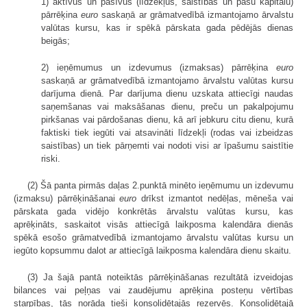
1) aktīvus un pasīvus (līdzekļus, saistības un pašu kapitālu)
pārrēķina
euro
saskaņā ar grāmatvedībā izmantojamo ārvalstu
valūtas kursu, kas ir spēkā pārskata gada pēdējās dienas
beigās;
2) ieņēmumus un izdevumus (izmaksas) pārrēķina
euro
saskaņā ar grāmatvedībā izmantojamo ārvalstu valūtas kursu
darījuma dienā. Par darījuma dienu uzskata attiecīgi naudas
saņemšanas vai maksāšanas dienu, preču un pakalpojumu
pirkšanas vai pārdošanas dienu, kā arī jebkuru citu dienu, kurā
faktiski tiek iegūti vai atsavināti līdzekļi (rodas vai izbeidzas
saistības) un tiek pārņemti vai nodoti visi ar īpašumu saistītie
riski.
(2) Šā panta pirmās daļas 2.punktā minēto ieņēmumu un izdevumu
(izmaksu) pārrēķināšanai
euro
drīkst izmantot nedēļas, mēneša vai
pārskata gada vidējo konkrētās ārvalstu valūtas kursu, kas
aprēķināts, saskaitot visās attiecīgā laikposma kalendāra dienās
spēkā esošo grāmatvedībā izmantojamo ārvalstu valūtas kursu un
iegūto kopsummu dalot ar attiecīgā laikposma kalendāra dienu skaitu.
(3) Ja šajā pantā noteiktās pārrēķināšanas rezultātā izveidojas
bilances vai peļņas vai zaudējumu aprēķina posteņu vērtības
starpības, tās norāda tieši konsolidētajās rezervēs. Konsolidētajā