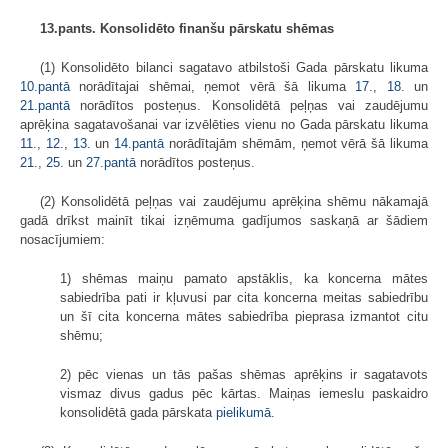
13.pants. Konsolidēto finanšu pārskatu shēmas
(1) Konsolidēto bilanci sagatavo atbilstoši Gada pārskatu likuma
10.pantā
norādītajai shēmai, ņemot vērā šā likuma
17.
,
18.
un
21.pantā
norādītos posteņus. Konsolidētā peļņas vai zaudējumu
aprēķina sagatavošanai var izvēlēties vienu no Gada pārskatu likuma
11.
,
12.
,
13.
un
14.pantā
norādītajām shēmām, ņemot vērā šā likuma
21.
,
25.
un
27.pantā
norādītos posteņus.
(2) Konsolidētā peļņas vai zaudējumu aprēķina shēmu nākamajā
gadā drīkst mainīt tikai izņēmuma gadījumos saskaņā ar šādiem
nosacījumiem:
1) shēmas maiņu pamato apstāklis, ka koncerna mātes
sabiedrība pati ir kļuvusi par cita koncerna meitas sabiedrību
un šī cita koncerna mātes sabiedrība pieprasa izmantot citu
shēmu;
2) pēc vienas un tās pašas shēmas aprēķins ir sagatavots
vismaz divus gadus pēc kārtas. Maiņas iemeslu paskaidro
konsolidētā gada pārskata
pielikumā
.