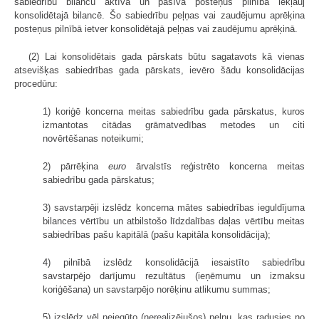
sabiedrību bilanču aktīva un pasīva posteņus pilnībā iekļauj
konsolidētajā bilancē. Šo sabiedrību peļņas vai zaudējumu aprēķina
posteņus pilnībā ietver konsolidētajā peļņas vai zaudējumu aprēķinā.
(2) Lai konsolidētais gada pārskats būtu sagatavots kā vienas
atsevišķas sabiedrības gada pārskats, ievēro šādu konsolidācijas
procedūru:
1) koriģē koncerna meitas sabiedrību gada pārskatus, kuros
izmantotas citādas grāmatvedības metodes un citi
novērtēšanas noteikumi;
2) pārrēķina
euro
ārvalstīs reģistrēto koncerna meitas
sabiedrību gada pārskatus;
3) savstarpēji izslēdz koncerna mātes sabiedrības ieguldījuma
bilances vērtību un atbilstošo līdzdalības daļas vērtību meitas
sabiedrības pašu kapitālā (pašu kapitāla konsolidācija);
4) pilnībā izslēdz konsolidācijā iesaistīto sabiedrību
savstarpējo darījumu rezultātus (ieņēmumu un izmaksu
koriģēšana) un savstarpējo norēķinu atlikumu summas;
5) izslēdz vēl neiegūto (nerealizējušos) peļņu, kas radusies no