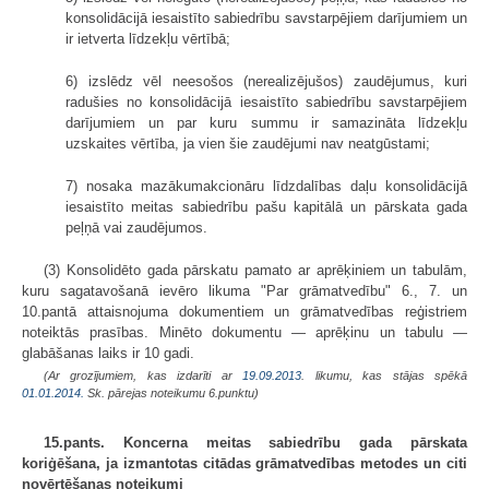
konsolidācijā iesais­tīto sabiedrību savstarpējiem darījumiem un
ir ietverta līdzekļu vērtībā;
6) izslēdz vēl neesošos (nerealizējušos) zaudējumus, kuri
radušies no konsolidācijā iesaistīto sabiedrību savstarpējiem
darījumiem un par kuru summu ir samazināta līdzekļu
uzskaites vērtība, ja vien šie zaudējumi nav neatgūstami;
7) nosaka mazākumakcionāru līdzdalības daļu konsolidācijā
iesaistīto meitas sabiedrību pašu kapitālā un pārskata gada
peļņā vai zaudējumos.
(3) Konsolidēto gada pārskatu pamato ar aprēķiniem un tabulām,
kuru sagatavošanā ievēro likuma "Par grāmatvedību" 6., 7. un
10.pantā attaisnojuma dokumentiem un grāmatvedības reģistriem
noteiktās prasības. Minēto dokumentu — aprēķinu un tabulu —
glabāšanas laiks ir 10 gadi.
(Ar grozījumiem, kas izdarīti ar
19.09.2013
. likumu, kas stājas spēkā
01.01.2014.
Sk. pārejas noteikumu 6.punktu)
15.pants. Koncerna meitas sabiedrību gada pārskata
koriģēšana, ja izmantotas citādas grāmatvedības metodes un citi
novērtēšanas noteikumi