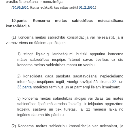
prasību īstenošanai ir nenozīmīga.
(
30.09.2010
. likuma redakcijā, kas stājas spēkā
03.11.2010.
)
10.pants. Koncerna meitas sabiedrības neiesaistīšana
konsolidācijā
(1) Koncerna meitas sabiedrību konsolidācijā var neiesaistīt, ja ir
vismaz viens no šādiem apstākļiem:
1) stingri ilglaicīgi ierobežojumi būtiski apgrūtina koncerna
mātes sabiedrības iespējas īstenot savas tiesības uz šīs
koncerna meitas sabiedrības mantu un vadību;
2) konsolidētā gada pārskata sagatavošanai nepieciešamo
informāciju iespējams iegūt, vienīgi kavējot šā likuma
32.
un
33.pantā
noteiktos termiņus un ar pārmērīgi lielām izmaksām;
3) koncerna meitas sabiedrības akcijas vai daļas tās mātes
sabiedrības īpašumā atrodas īslaicīgi, ir iekļautas apgrozāmo
līdzekļu sastāvā un tiek turētas, lai 12 mēnešu laikā no
iegādes datuma tās pārdotu.
(2) Koncerna meitas sabiedrību konsolidācijā var neiesaistīt, ja