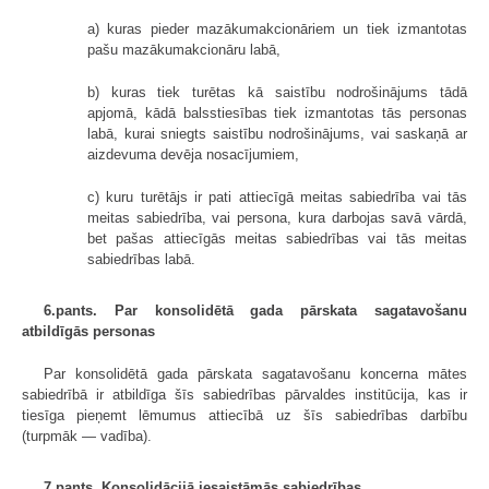
a) kuras pieder mazākumakcionāriem un tiek izmantotas
pašu mazākum­akcionāru labā,
b) kuras tiek turētas kā saistību nodrošinājums tādā
apjomā, kādā balss­tiesības tiek izmantotas tās personas
labā, kurai sniegts saistību nodrošinājums, vai saskaņā ar
aizdevuma devēja nosacījumiem,
c) kuru turētājs ir pati attiecīgā meitas sabiedrība vai tās
meitas sabiedrība, vai persona, kura darbojas savā vārdā,
bet pašas attiecīgās meitas sabiedrības vai tās meitas
sabiedrības labā.
6.pants. Par konsolidētā gada pārskata sagatavošanu
atbildīgās personas
Par konsolidētā gada pārskata sagatavošanu koncerna mātes
sabiedrībā ir atbildīga šīs sabiedrības pārvaldes institūcija, kas ir
tiesīga pieņemt lēmumus attiecībā uz šīs sabiedrības darbību
(turpmāk — vadība).
7.pants. Konsolidācijā iesaistāmās sabiedrības