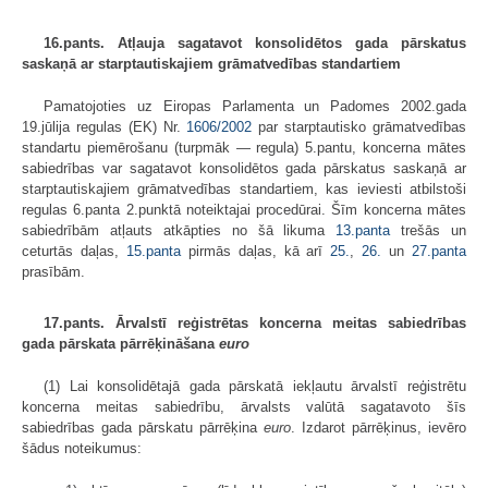
16.pants. Atļauja sagatavot konsolidētos gada pārskatus
saskaņā ar starptautiskajiem grāmatvedības standartiem
Pamatojoties uz Eiropas Parlamenta un Padomes 2002.gada
19.jūlija regulas (EK) Nr.
1606/2002
par starptautisko grāmatvedības
standartu piemēro­šanu (turpmāk — regula) 5.pantu, koncerna mātes
sabiedrības var sagatavot konsolidētos gada pārskatus saskaņā ar
starptautiskajiem grāmatvedības stan­dartiem, kas ieviesti atbilstoši
regulas 6.panta 2.punktā noteiktajai procedūrai. Šīm koncerna mātes
sabiedrībām atļauts atkāpties no šā likuma
13.panta
trešās un
ceturtās daļas,
15.panta
pirmās daļas, kā arī
25.
,
26.
un
27.panta
prasībām.
17.pants. Ārvalstī reģistrētas koncerna meitas sabiedrības
gada pārskata pārrēķināšana
euro
(1) Lai konsolidētajā gada pārskatā iekļautu ārvalstī reģistrētu
koncerna meitas sabiedrību, ārvalsts valūtā sagatavoto šīs
sabiedrības gada pārskatu pārrēķina
euro
. Izdarot pārrēķinus, ievēro
šādus noteikumus: