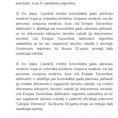
prasībām, kurā šī sabiedrība reģistrēta;
2) šīs daļas
1.punktā
minētā konsolidētā gada pārskata
noraksts kopā ar zvērināta revidenta ziņojuma norakstu vai tās
personas ziņojuma norakstu, kura citā Eiropas Savienības
dalībvalstī ir atbildīga par konsolidētā gada pārskata pārbaudi,
un šo dokumentu tulkojums latviešu valodā (ja dokumentus
iesniedz citā Eiropas Savienības dalībvalstī reģistrēta
sabiedrība un tie nav sagatavoti latviešu valodā) ir iesniegti
Uzņēmumu reģistram šā likuma
33.panta
pirmajā daļā
noteiktajā kārtībā;
3) šīs daļas
1.punktā
minētā konsolidētā gada pārskata
noraksts kopā ar zvērināta revidenta ziņojuma norakstu vai tās
personas ziņojuma norakstu, kura citā Eiropas Savienības
dalībvalstī ir atbildīga par konsolidētā gada pārskata pārbaudi
(ja minētie dokumenti ir sagatavoti latviešu valodā), vai minēto
dokumentu tulkojums latviešu valodā (ja dokumentus iesniedz
citā Eiropas Savienības dalībvalstī reģistrēta sabiedrība un tie
nav sagatavoti latviešu valodā) ir publicēti oficiālajā izdevumā
"Latvijas Vēstnesis" šā likuma
33.panta
otrajā vai trešajā daļā
noteiktajā kārtībā;