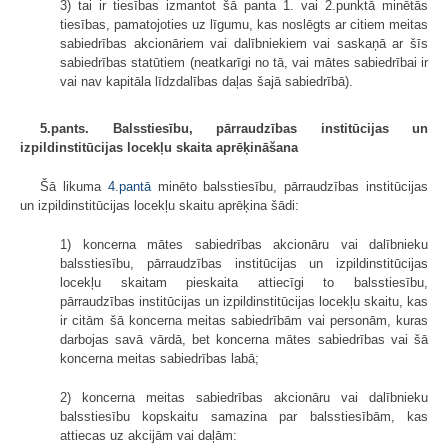
3) tai ir tiesības izmantot šā panta 1. vai 2.punktā minētās
tiesības, pamatojoties uz līgumu, kas noslēgts ar citiem meitas
sabiedrības akcionāriem vai dalībniekiem vai saskaņā ar šīs
sabiedrības statūtiem (neatkarīgi no tā, vai mātes sabiedrībai ir
vai nav kapitāla līdzdalības daļas šajā sabiedrībā).
5.pants. Balsstiesību, pārraudzības institūcijas un
izpildinstitūcijas locekļu skaita aprēķināšana
Šā likuma
4.pantā
minēto balsstiesību, pārraudzības institūcijas
un izpildinstitūcijas locekļu skaitu aprēķina šādi:
1) koncerna mātes sabiedrības akcionāru vai dalībnieku
balsstiesību, pārraudzības institūcijas un izpildinstitūcijas
locekļu skaitam pieskaita attiecīgi to balsstiesību,
pārraudzības institūcijas un izpildinstitūcijas locekļu skaitu, kas
ir citām šā koncerna meitas sabiedrībām vai personām, kuras
darbojas savā vārdā, bet koncerna mātes sabiedrības vai šā
koncerna meitas sabiedrības labā;
2) koncerna meitas sabiedrības akcionāru vai dalībnieku
balsstiesību kopskaitu samazina par balsstiesībām, kas
attiecas uz akcijām vai daļām: