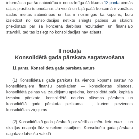
informācija par šo sabiedrību ir nenozīmīga šā likuma
12.panta
pirmās
daļas prasību īstenošanai. Ja vienā un tajā pašā koncernā ir vairākas
šādas meitas sabiedrības un tās ir nozīmīgas kā kopums, kuru
izslēdzot no konsolidācijas netiktu sniegts patiess un skaidrs
priekšstats par šā koncerna darbības rezultātiem un finansiālo
stāvokli, tad tās izslēgt no konsolidācijas nav atļauts.
II nodaļa
Konsolidētā gada pārskata sagatavošana
11.pants. Konsolidētā gada pārskata saturs
(1) Konsolidētais gada pārskats kā vienots kopums sastāv no
konsolidētajiem finanšu pārskatiem — konsolidētās bilances,
konsolidētā peļņas vai zaudējumu aprēķina, konsolidētā pašu kapitāla
izmaiņu pārskata, konsolidētā naudas plūsmas pārskata un
konsolidētā gada pārskata pielikuma —, kuriem pievienots
konsolidētais ziņojums.
(2) Konsolidētajā gada pārskatā par vērtības mēru lieto
euro
— un
skaitļus noapaļo līdz veseliem skaitļiem. Konsolidēto gada pārskatu
sagatavo latviešu valodā.