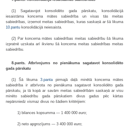
(1) Sagatavojot konsolidēto gada pārskatu, konsolidācijā
iesaistāma koncerna mātes sabiedrība un visas tās meitas
sabiedrības, izņemot meitas sabiedrības, kuras saskaņā ar šā likuma
10.pantu
konsolidācijā neiesaista.
(2) Par koncerna mātes sabiedrības meitas sabiedrību šā likuma
izpratnē uzskata arī ikvienu šā koncerna meitas sabiedrības meitas
sabiedrību.
8.pants. Atbrīvojums no pienākuma sagatavot konsolidēto
gada pārskatu
(1) Šā likuma
3.panta
pirmajā daļā minētā koncerna mātes
sabiedrība ir atbrīvota no pienākuma sagatavot konsolidēto gada
pārskatu, ja tā kopā ar savām meitas sabiedrībām saskaņā ar visu
minēto sabiedrību gada pārskatiem divus gadus pēc kārtas
nepārsniedz vismaz divus no šādiem kritērijiem:
1) bilances kopsumma — 1 400 000
euro
;
2) neto apgrozījums — 3 400 000
euro
;