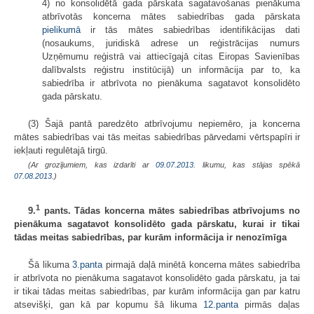
4) no konsolidētā gada pārskata sagatavošanas pienākuma
atbrīvotās koncerna mātes sabiedrības gada pārskata
pielikumā
ir tās mātes sabiedrības identifikācijas dati
(nosaukums, juridiskā adrese un reģistrācijas numurs
Uzņēmumu reģistrā vai attiecīgajā citas Eiropas Savienības
dalībvalsts reģistru institūcijā) un informācija par to, ka
sabiedrība ir atbrīvota no pienākuma sagatavot konsolidēto
gada pārskatu.
(3) Šajā pantā paredzēto atbrīvojumu nepiemēro, ja koncerna
mātes sabiedrības vai tās meitas sabiedrības pārvedami vērtspapīri ir
iekļauti regulētajā tirgū.
(Ar grozījumiem, kas izdarīti ar
09.07.2013
. likumu, kas stājas spēkā
07.08.2013.
)
1
9.
pants. Tādas koncerna mātes sabiedrības atbrīvojums no
pienākuma sagatavot konsolidēto gada pārskatu, kurai ir tikai
tādas meitas sabiedrības, par kurām informācija ir nenozīmīga
Šā likuma
3.panta
pirmajā daļā minētā koncerna mātes sabiedrība
ir atbrīvota no pienākuma sagatavot konsolidēto gada pārskatu, ja tai
ir tikai tādas meitas sabiedrības, par kurām informācija gan par katru
atsevišķi, gan kā par kopumu šā likuma
12.panta
pirmās daļas