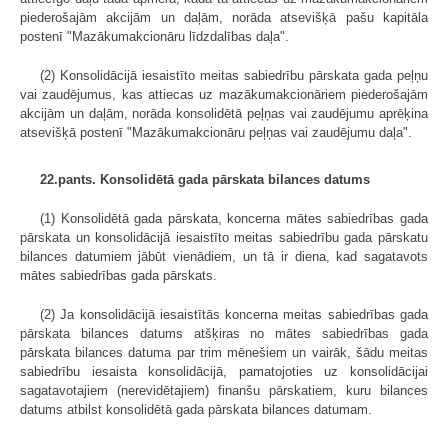
piederošajām akcijām un daļām, norāda atsevišķā pašu kapitāla
postenī "Mazākumakcionāru līdzdalības daļa".
(2) Konsolidācijā iesaistīto meitas sabiedrību pārskata gada peļņu
vai zaudējumus, kas attiecas uz mazākumakcionāriem piederošajām
akcijām un daļām, norāda konsolidētā peļņas vai zaudējumu aprēķina
atsevišķā postenī "Mazākumakcionāru peļņas vai zaudējumu daļa".
22.pants. Konsolidētā gada pārskata bilances datums
(1) Konsolidētā gada pārskata, koncerna mātes sabiedrības gada
pārskata un konsolidācijā iesaistīto meitas sabiedrību gada pārskatu
bilances datumiem jābūt vienādiem, un tā ir diena, kad sagatavots
mātes sabiedrības gada pārskats.
(2) Ja konsolidācijā iesaistītās koncerna meitas sabiedrības gada
pārskata bilances datums atšķiras no mātes sabiedrības gada
pārskata bilances datuma par trim mēnešiem un vairāk, šādu meitas
sabiedrību iesaista konsolidācijā, pama­tojoties uz konsolidācijai
sagatavotajiem (nerevidētajiem) finanšu pārskatiem, kuru bilances
datums atbilst konsolidētā gada pārskata bilances datumam.