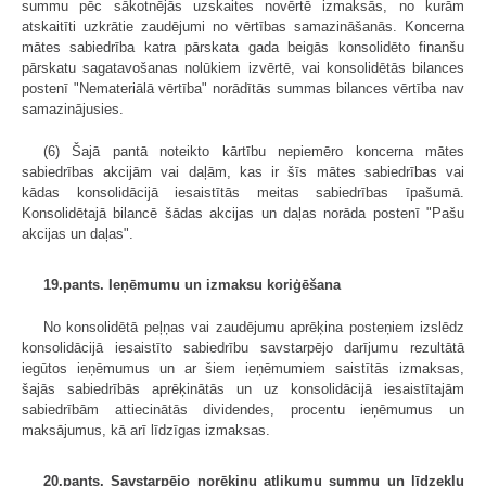
summu pēc sākotnējās uzskaites novērtē izmaksās, no kurām
atskaitīti uzkrātie zaudējumi no vērtības samazināšanās. Koncerna
mātes sabiedrība katra pārskata gada beigās konsolidēto finanšu
pārskatu sagatavošanas nolūkiem izvērtē, vai konsolidētās bilances
postenī "Nemateriālā vērtība" norādītās summas bilances vērtība nav
samazinājusies.
(6) Šajā pantā noteikto kārtību nepiemēro koncerna mātes
sabiedrības akcijām vai daļām, kas ir šīs mātes sabiedrības vai
kādas konsolidācijā iesaistītās meitas sabiedrības īpašumā.
Konsolidētajā bilancē šādas akcijas un daļas norāda postenī "Pašu
akcijas un daļas".
19.pants. Ieņēmumu un izmaksu koriģēšana
No konsolidētā peļņas vai zaudējumu aprēķina posteņiem izslēdz
konsolidācijā iesaistīto sabiedrību savstarpējo darījumu rezultātā
iegūtos ieņēmumus un ar šiem ieņēmumiem saistītās izmaksas,
šajās sabiedrībās aprēķinātās un uz konsolidācijā iesaistītajām
sabiedrībām attiecinātās dividendes, procentu ieņē­mumus un
maksājumus, kā arī līdzīgas izmaksas.
20.pants. Savstarpējo norēķinu atlikumu summu un līdzekļu