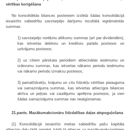
vērtības koriģēšana
No konsolidētās bilances posteņiem izslēdz šādas konsolidācijā
iesaistīto sabiedrību savstarpējo darījumu rezultātā iegrāmatotās
summas:
1) savstarpējo norēķinu atlikumu summas (arī par dividendēm),
kas ietvertas debitoru un kreditoru parādu posteņos un
uzkrājumu posteņos;
2) uz citiem pārskata periodiem attiecinātās ieņēmumu un
izdevumu summas, kas ietvertas nākamo periodu ieņēmumu
vai nākamo periodu izmaksu posteņos;
3) pamatlīdzekļu, krājumu un citu līdzekļu vērtības pieauguma
vai samazinājuma summas, kas ietvertas attiecīgos bilances
aktīva un peļņas vai zaudē­jumu aprēķina posteņos, ja vien
šādas samazinājuma summas nav neatgūstamas.
21.pants. Mazākumakcionāru līdzdalības daļas atspoguļošana
(1) Konsolidācijā iesaistīto meitas sabiedrību pašu kapitāla
attiecīgo daļu tādā apmērā, kādā tā attiecas uz mazākumakcionāriem