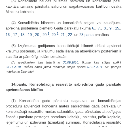
(3) Konsolidētā naudas plūsmas pārskata un konsolidētā pašu
kapitāla izmaiņu pārskata saturu un sagatavošanas kārtību nosaka
Ministru kabinets.
(4) Konsolidētās bilances un konsolidētā peļņas vai zaudējumu
aprēķina posteņiem piemēro Gada pārskatu likuma
6.
,
7.
,
8.
,
9.
,
15.
,
1
2
16.
,
17.
,
18.
,
19.
,
20.
,
20.
,
20.
,
21.
,
22.
un
23.panta
prasības.
(5) Izņēmuma gadījumos konsolidētajā bilancē drīkst apvienot
krājumu posteņus, ja krājumu sadalīšana pa atsevišķiem posteņiem ir
saistīta ar pārmērīgi lielām izmaksām.
(Ar grozījumiem, kas izdarīti ar
30.09.2010
. likumu, kas stājas spēkā
03.11.2010.
Trešās daļas jaunā redakcija stājas spēkā
01.07.2011.
Sk. pārejas
noteikumu 5.punktu)
14.pants. Konsolidācijā iesaistīto sabiedrību gada pārskatu
apvienošanas kārtība
(1) Konsolidēto gada pārskatu sagatavo, ar konsolidācijas
procedūru apvienojot koncerna mātes sabiedrības gada pārskatā un
konsolidācijā iesaistīto meitas sabiedrību gada pārskatos attiecīgajos
finanšu pārskata posteņos norādītās līdzekļu, saistību, pašu kapitāla,
ieņēmumu un izdevumu (izmaksu) summas. Konsolidācijā iesaistīto