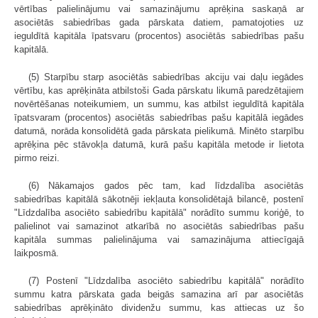
vērtības palielinājumu vai samazinājumu aprēķina saskaņā ar
asociētās sabiedrības gada pārskata datiem, pamatojoties uz
ieguldītā kapitāla īpatsvaru (procentos) asociētās sabiedrības pašu
kapitālā.
(5) Starpību starp asociētās sabiedrības akciju vai daļu iegādes
vērtību, kas aprēķināta atbilstoši Gada pārskatu likumā paredzētajiem
novērtēšanas noteikumiem, un summu, kas atbilst ieguldītā kapitāla
īpatsvaram (procentos) asociētās sabiedrības pašu kapitālā iegādes
datumā, norāda konsolidētā gada pārskata pielikumā. Minēto starpību
aprēķina pēc stāvokļa datumā, kurā pašu kapitāla metode ir lietota
pirmo reizi.
(6) Nākamajos gados pēc tam, kad līdzdalība asociētās
sabiedrības kapitālā sākotnēji iekļauta konsolidētajā bilancē, postenī
"Līdzdalība asociēto sabiedrību kapitālā" norādīto summu koriģē, to
palielinot vai samazinot atkarībā no asociētās sabiedrības pašu
kapitāla summas palielinājuma vai samazinājuma attiecīgajā
laikposmā.
(7) Postenī "Līdzdalība asociēto sabiedrību kapitālā" norādīto
summu katra pārskata gada beigās samazina arī par asociētās
sabiedrības aprēķināto dividenžu summu, kas attiecas uz šo