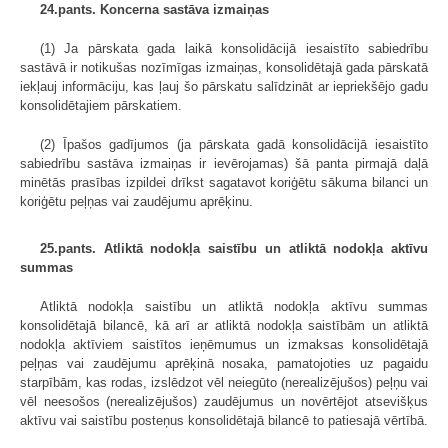
24.pants. Koncerna sastāva izmaiņas
(1) Ja pārskata gada laikā konsolidācijā iesaistīto sabiedrību
sastāvā ir notikušas nozīmīgas izmaiņas, konsolidētajā gada pārskatā
iekļauj informāciju, kas ļauj šo pārskatu salīdzināt ar iepriekšējo gadu
konsolidētajiem pārskatiem.
(2) Īpašos gadījumos (ja pārskata gadā konsolidācijā iesaistīto
sabiedrību sastāva izmaiņas ir ievērojamas) šā panta pirmajā daļā
minētās prasības izpildei drīkst sagatavot koriģētu sākuma bilanci un
koriģētu peļņas vai zaudējumu aprēķinu.
25.pants. Atliktā nodokļa saistību un atliktā nodokļa aktīvu
summas
Atliktā nodokļa saistību un atliktā nodokļa aktīvu summas
konsolidētajā bilancē, kā arī ar atliktā nodokļa saistībām un atliktā
nodokļa aktīviem saistītos ieņēmumus un izmaksas konsolidētajā
peļņas vai zaudējumu aprēķinā nosaka, pamatojoties uz pagaidu
starpībām, kas rodas, izslēdzot vēl neiegūto (nerealizējušos) peļņu vai
vēl neesošos (nerealizējušos) zaudējumus un novērtējot atsevišķus
aktīvu vai saistību posteņus konsolidētajā bilancē to patiesajā vērtībā.