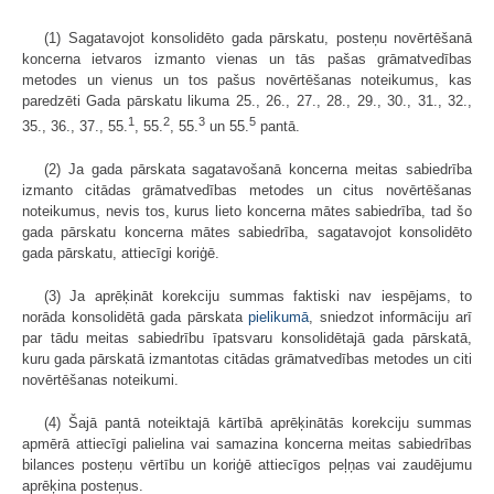
(1) Sagatavojot konsolidēto gada pārskatu, posteņu novērtēšanā
koncerna ietvaros izmanto vienas un tās pašas grāmatvedības
metodes un vienus un tos pašus novērtēšanas noteikumus, kas
paredzēti Gada pārskatu likuma 25., 26., 27., 28., 29., 30., 31., 32.,
1
2
3
5
35., 36., 37., 55.
, 55.
, 55.
un 55.
pantā.
(2) Ja gada pārskata sagatavošanā koncerna meitas sabiedrība
izmanto citādas grāmatvedības metodes un citus novērtēšanas
noteikumus, nevis tos, kurus lieto koncerna mātes sabiedrība, tad šo
gada pārskatu koncerna mātes sabiedrība, sagatavojot konsolidēto
gada pārskatu, attiecīgi koriģē.
(3) Ja aprēķināt korekciju summas faktiski nav iespējams, to
norāda konsolidētā gada pārskata
pielikumā
, sniedzot informāciju arī
par tādu meitas sabiedrību īpatsvaru konsolidētajā gada pārskatā,
kuru gada pārskatā izmantotas citādas grāmatvedības metodes un citi
novērtēšanas noteikumi.
(4) Šajā pantā noteiktajā kārtībā aprēķinātās korekciju summas
apmērā attiecīgi palielina vai samazina koncerna meitas sabiedrības
bilances posteņu vērtību un koriģē attiecīgos peļņas vai zaudējumu
aprēķina posteņus.