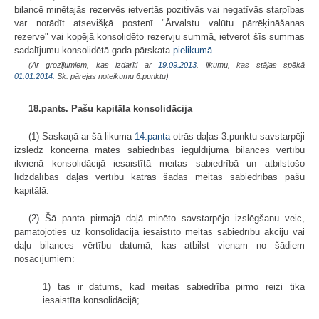
bilancē minētajās rezervēs ietvertās pozitīvās vai negatīvās starpības
var norādīt atsevišķā postenī "Ārvalstu valūtu pārrēķināšanas
rezerve" vai kopējā konsolidēto rezervju summā, ietverot šīs summas
sadalījumu konsolidētā gada pārskata
pielikumā
.
(Ar grozījumiem, kas izdarīti ar
19.09.2013
. likumu, kas stājas spēkā
01.01.2014.
Sk. pārejas noteikumu 6.punktu)
18.pants. Pašu kapitāla konsolidācija
(1) Saskaņā ar šā likuma
14.panta
otrās daļas 3.punktu savstarpēji
izslēdz koncerna mātes sabiedrības ieguldījuma bilances vērtību
ikvienā konsolidācijā iesaistītā meitas sabiedrībā un atbilstošo
līdzdalības daļas vērtību katras šādas meitas sabiedrības pašu
kapitālā.
(2) Šā panta pirmajā daļā minēto savstarpējo izslēgšanu veic,
pamatojoties uz konsolidācijā iesaistīto meitas sabiedrību akciju vai
daļu bilances vērtību datumā, kas atbilst vienam no šādiem
nosacījumiem:
1) tas ir datums, kad meitas sabiedrība pirmo reizi tika
iesaistīta konsolidācijā;