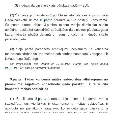
3) vidējais darbinieku skaits pārskata gadā — 250.
(2) Šā panta pirmās daļas 1.punktā minētā bilances kopsumma ir
Gada pārskatu likuma
10.pantā
norādītā aktīva posteņu kopsumma.
Šā panta pirmās daļas 3.punktā minēto vidējo darbinieku skaitu
aprēķina, saskaitot sabiedrībā strādājošos darbiniekus pārskata gada
katra mēneša pēdējā datumā un summu dalot ar mēnešu skaitu
pārskata gadā.
(3) Šajā pantā paredzēto atbrīvojumu nepiemēro, ja koncerna
mātes sabied­rības vai tās meitas sabiedrības pārvedami vērts­papīri ir
iekļauti regulētajā tirgū.
(Ar grozījumiem, kas izdarīti ar
19.09.2013
. likumu, kas stājas spēkā
01.01.2014.
Sk. pārejas noteikumu 6.punktu)
9.pants. Tādas koncerna mātes sabiedrības atbrīvojums no
pienākuma sagatavot konsolidēto gada pārskatu, kura ir cita
koncerna meitas sabiedrība
(1) Šā likuma
3.panta
pirmajā daļā minētā koncerna mātes
sabiedrība, kas vienlaikus ir cita koncerna meitas sabiedrība, ir
atbrīvota no pienākuma sagatavot konsolidēto gada pārskatu, ja