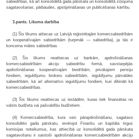
sabiedrības, kā arī konsolidētā gada pārskata un konsolidētā ziņojuma
sagatavošanas, pārbaudes, apstiprināšanas un publicēšanas kārtību.
3.pants. Likuma darbība
(1) Šis likums attiecas uz Latvijā reģistrētajām komercsabiedrībām
un kooperatīvajām sabiedrībām (turpmāk — sabiedrība), ja tās ir
koncerna mātes sabiedrības.
(2) Šis likums neattiecas uz bankām, apdrošināšanas
komercsabiedrībām akciju sabiedrību formā, savstarpējās
apdrošināšanas kooperatīvajām biedrībām, privātajiem pensiju
fondiem, ieguldījumu brokeru sabiedrībām, ieguldījumu pārvaldes
sabiedrībām, kā arī alternatīvo ieguldījumu fondiem, kuri dibināti kā
komercsabiedrības.
(3) Šis likums neattiecas uz iestādēm, kuras tiek finansētas no
valsts budžeta vai pašvaldību budžetiem.
(4) Komercsabiedrība, kura veic pārapdrošināšanu, sagatavo
konsolidēto gada pārskatu, ievērojot Finanšu un kapitāla tirgus
komisijas noteikumus, kas attiecībā uz konsolidētā gada pārskata
sagatavošanu ir saistoši apdrošināšanas komercsabiedrībām akciju