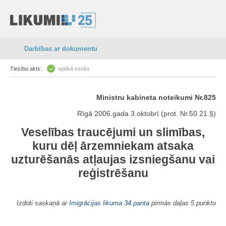
Darbības ar dokumentu
Tiesību akts:
spēkā esošs
Ministru kabineta noteikumi Nr.825
Rīgā 2006.gada 3.oktobrī (prot. Nr.50 21.§)
Veselības traucējumi un slimības,
kuru dēļ ārzemniekam atsaka
uzturēšanās atļaujas izsniegšanu vai
reģistrēšanu
Izdoti saskaņā ar
Imigrācijas likuma
34.panta
pirmās daļas 5.punktu