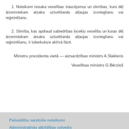
1. Noteikumi nosaka veselības traucējumus un slimības, kuru dēļ
ārzemniekam atsaka uzturēšanās atļaujas izsniegšanu vai
reģistrēšanu.
2. Slimība, kas apdraud sabiedrības locekļu veselību un kuras dēļ
ārzemniekam atsaka uzturēšanās atļaujas izsniegšanu vai
reģistrēšanu, ir tuberkuloze aktīvā fāzē.
Ministru prezidenta vietā — aizsardzības ministrs A.Slakteris
Veselības ministrs G.Bērziņš
Pašvaldību saistošie noteikumi
Administratīvās atbildības ceļvedis