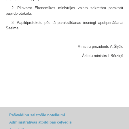
2. Pilnvarot Ekonomikas ministrijas valsts sekretāru parakstīt
papildprotokolu.
3. Papildprotokolu pēc tā parakstīšanas iesniegt apstiprināšanai
Saeimā.
Ministru prezidents A.Šķēle
Ārlietu ministrs I.Bērziņš
Pašvaldību saistošie noteikumi
Administratīvās atbildības ceļvedis