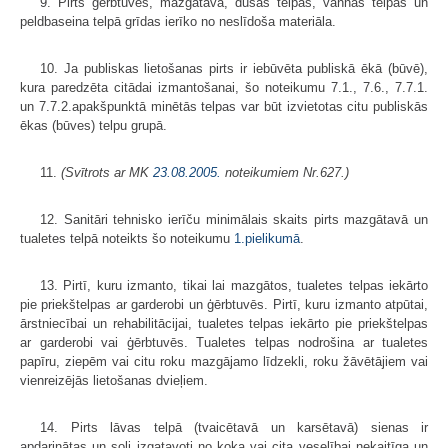
9. Pirts ģērbtuvēs, mazgātavā, dušas telpās, vannas telpās un
peldbaseina telpā grīdas ierīko no neslīdoša materiāla.
10. Ja publiskas lietošanas pirts ir iebūvēta publiskā ēkā (būvē),
kura paredzēta citādai izmantošanai, šo noteikumu 7.1., 7.6., 7.7.1.
un 7.7.2.apakšpunktā minētās telpas var būt izvietotas citu publiskās
ēkas (būves) telpu grupā.
11.
(Svītrots ar MK
23.08.2005.
noteikumiem Nr.627.)
12. Sanitāri tehnisko ierīču minimālais skaits pirts mazgātavā un
tualetes telpā noteikts šo noteikumu
1.pielikumā
.
13. Pirtī, kuru izmanto, tikai lai mazgātos, tualetes telpas iekārto
pie priekštelpas ar garderobi un ģērbtuvēs. Pirtī, kuru izmanto atpūtai,
ārstniecībai un rehabilitācijai, tualetes telpas iekārto pie priekštelpas
ar garderobi vai ģērbtuvēs. Tualetes telpas nodrošina ar tualetes
papīru, ziepēm vai citu roku mazgājamo līdzekli, roku žāvētājiem vai
vienreizējās lietošanas dvieļiem.
14. Pirts lāvas telpā (tvaicētavā un karsētavā) sienas ir
apdarinātas un soli izgatavoti no koka vai cita veselībai nekaitīga un