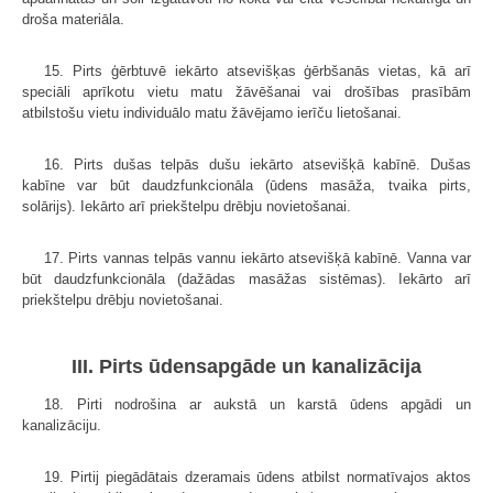
droša materiāla.
15. Pirts ģērbtuvē iekārto atsevišķas ģērbšanās vietas, kā arī
speciāli aprīkotu vietu matu žāvēšanai vai drošības prasībām
atbilstošu vietu individuālo matu žāvējamo ierīču lietošanai.
16. Pirts dušas telpās dušu iekārto atsevišķā kabīnē. Dušas
kabīne var būt daudzfunkcionāla (ūdens masāža, tvaika pirts,
solārijs). Iekārto arī priekštelpu drēbju novietošanai.
17. Pirts vannas telpās vannu iekārto atsevišķā kabīnē. Vanna var
būt daudzfunkcionāla (dažādas masāžas sistēmas). Iekārto arī
priekštelpu drēbju novietošanai.
III. Pirts ūdensapgāde un kanalizācija
18. Pirti nodrošina ar aukstā un karstā ūdens apgādi un
kanalizāciju.
19. Pirtij piegādātais dzeramais ūdens atbilst normatīvajos aktos