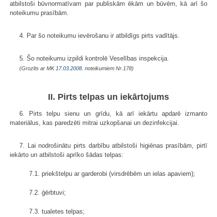
atbilstoši būvnormatīvam par publiskām ēkām un būvēm, kā arī šo
noteikumu prasībām.
4. Par šo noteikumu ievērošanu ir atbildīgs pirts vadītājs.
5. Šo noteikumu izpildi kontrolē Veselības inspekcija.
(Grozīts ar MK
17.03.2008.
noteikumiem Nr.178)
II. Pirts telpas un iekārtojums
6. Pirts telpu sienu un grīdu, kā arī iekārtu apdarē izmanto
materiālus, kas paredzēti mitrai uzkopšanai un dezinfekcijai.
7. Lai nodrošinātu pirts darbību atbilstoši higiēnas prasībām, pirtī
iekārto un atbilstoši aprīko šādas telpas:
7.1. priekštelpu ar garderobi (virsdrēbēm un ielas apaviem);
7.2. ģērbtuvi;
7.3. tualetes telpas;