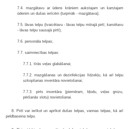
7.4. mazgātavu ar ūdens krāniem aukstajam un karstajam
ūdenim un dušas ierīcēm (turpmāk - mazgātava);
7.5. lāvas telpu (tvaicētavu - lāvas telpu mitrajā pirtī, karsētavu
- lāvas telpu sausajā pirtī);
7.6. personāla telpas;
7.7. saimniecības telpas:
7.7.1. tīrās veļas glabāšanai;
7.7.2. mazgāšanas un dezinfekcijas līdzekļu, kā arī telpu
uzkopšanas inventāra novietošanai;
7.7.3. pirts inventāra (piemēram, bļodu, veļas grozu,
pēršanās slotu) novietošanai.
8. Pirtī var ierīkot un aprīkot dušas telpas, vannas telpas, kā arī
peldbaseina telpu.