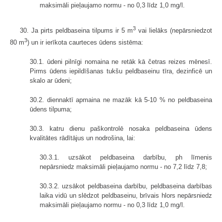
maksimāli pieļaujamo normu - no 0,3 līdz 1,0 mg/l.
3
30. Ja pirts peldbaseina tilpums ir 5 m
vai lielāks (nepārsniedzot
3
80 m
) un ir ierīkota caurteces ūdens sistēma:
30.1. ūdeni pilnīgi nomaina ne retāk kā četras reizes mēnesī.
Pirms ūdens iepildīšanas tukšu peldbaseinu tīra, dezinficē un
skalo ar ūdeni;
30.2. diennaktī apmaina ne mazāk kā 5-10 % no peldbaseina
ūdens tilpuma;
30.3. katru dienu paškontrolē nosaka peldbaseina ūdens
kvalitātes rādītājus un nodrošina, lai:
30.3.1. uzsākot peldbaseina darbību, ph līmenis
nepārsniedz maksimāli pieļaujamo normu - no 7,2 līdz 7,8;
30.3.2. uzsākot peldbaseina darbību, peldbaseina darbības
laika vidū un slēdzot peldbaseinu, brīvais hlors nepārsniedz
maksimāli pieļaujamo normu - no 0,3 līdz 1,0 mg/l.