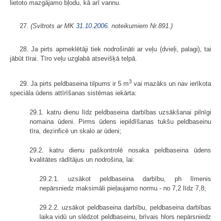
lietoto mazgājamo bļodu, kā arī vannu.
27.
(Svītrots ar MK
31.10.2006.
noteikumiem Nr.891.)
28. Ja pirts apmeklētāji tiek nodrošināti ar veļu (dvieļi, palagi), tai
jābūt tīrai. Tīro veļu uzglabā atsevišķā telpā.
3
29. Ja pirts peldbaseina tilpums ir 5 m
vai mazāks un nav ierīkota
speciāla ūdens attīrīšanas sistēmas iekārta:
29.1. katru dienu līdz peldbaseina darbības uzsākšanai pilnīgi
nomaina ūdeni. Pirms ūdens iepildīšanas tukšu peldbaseinu
tīra, dezinficē un skalo ar ūdeni;
29.2. katru dienu paškontrolē nosaka peldbaseina ūdens
kvalitātes rādītājus un nodrošina, lai:
29.2.1. uzsākot peldbaseina darbību, ph līmenis
nepārsniedz maksimāli pieļaujamo normu - no 7,2 līdz 7,8;
29.2.2. uzsākot peldbaseina darbību, peldbaseina darbības
laika vidū un slēdzot peldbaseinu, brīvais hlors nepārsniedz