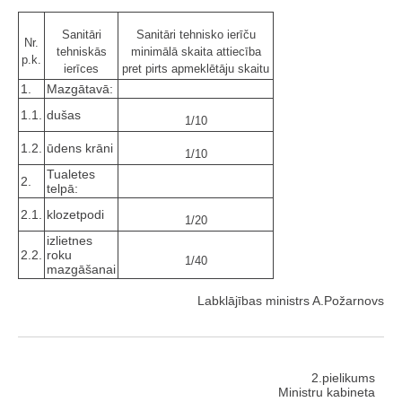
Sanitāri
Sanitāri tehnisko ierīču
Nr.
tehniskās
minimālā skaita attiecība
p.k.
ierīces
pret pirts apmeklētāju skaitu
1.
Mazgātavā:
1.1.
dušas
1/10
1.2.
ūdens krāni
1/10
Tualetes
2.
telpā:
2.1.
klozetpodi
1/20
izlietnes
2.2.
roku
1/40
mazgāšanai
Labklājības ministrs A.Požarnovs
2.pielikums
Ministru kabineta