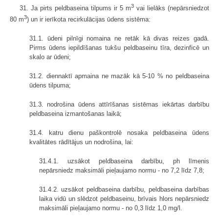
3
31. Ja pirts peldbaseina tilpums ir 5 m
vai lielāks (nepārsniedzot
3
80 m
) un ir ierīkota recirkulācijas ūdens sistēma:
31.1. ūdeni pilnīgi nomaina ne retāk kā divas reizes gadā.
Pirms ūdens iepildīšanas tukšu peldbaseinu tīra, dezinficē un
skalo ar ūdeni;
31.2. diennaktī apmaina ne mazāk kā 5-10 % no peldbaseina
ūdens tilpuma;
31.3. nodrošina ūdens attīrīšanas sistēmas iekārtas darbību
peldbaseina izmantošanas laikā;
31.4. katru dienu paškontrolē nosaka peldbaseina ūdens
kvalitātes rādītājus un nodrošina, lai:
31.4.1. uzsākot peldbaseina darbību, ph līmenis
nepārsniedz maksimāli pieļaujamo normu - no 7,2 līdz 7,8;
31.4.2. uzsākot peldbaseina darbību, peldbaseina darbības
laika vidū un slēdzot peldbaseinu, brīvais hlors nepārsniedz
maksimāli pieļaujamo normu - no 0,3 līdz 1,0 mg/l.