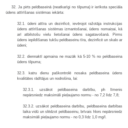
32. Ja pirts peldbaseinā (neatkarīgi no tilpuma) ir ierīkota speciāla
ūdens attīrīšanas sistēmas iekārta:
32.1. ūdeni attīra un dezinficē, ievērojot ražotāja instrukcijas
ūdens attīrīšanas sistēmas izmantošanai, ūdens nomaiņai, kā
arī atbilstošu vielu lietošanai ūdens sagatavošanā. Pirms
ūdens iepildīšanas tukšu peldbaseinu tīra, dezinficē un skalo ar
ūdeni;
32.2. diennaktī apmaina ne mazāk kā 5-10 % no peldbaseina
ūdens tilpuma;
32.3. katru dienu paškontrolē nosaka peldbaseina ūdens
kvalitātes rādītājus un nodrošina, lai:
32.3.1. uzsākot peldbaseina darbību, ph līmenis
nepārsniedz maksimāli pieļaujamo normu - no 7,2 līdz 7,8;
32.3.2. uzsākot peldbaseina darbību, peldbaseina darbības
laika vidū un slēdzot peldbaseinu, brīvais hlors nepārsniedz
maksimāli pieļaujamo normu - no 0,3 līdz 1,0 mg/l.