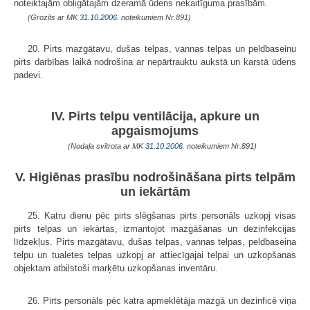
noteiktajām obligātajām dzeramā ūdens nekaitīguma prasībām.
(Grozīts ar MK
31.10.2006.
noteikumiem Nr.891)
20. Pirts mazgātavu, dušas telpas, vannas telpas un peldbaseinu
pirts darbības laikā nodrošina ar nepārtrauktu aukstā un karstā ūdens
padevi.
IV. Pirts telpu ventilācija, apkure un
apgaismojums
(Nodaļa svītrota ar MK
31.10.2006.
noteikumiem Nr.891)
V. Higiēnas prasību nodrošināšana pirts telpām
un iekārtām
25. Katru dienu pēc pirts slēgšanas pirts personāls uzkopj visas
pirts telpas un iekārtas, izmantojot mazgāšanas un dezinfekcijas
līdzekļus. Pirts mazgātavu, dušas telpas, vannas telpas, peldbaseina
telpu un tualetes telpas uzkopj ar attiecīgajai telpai un uzkopšanas
objektam atbilstoši marķētu uzkopšanas inventāru.
26. Pirts personāls pēc katra apmeklētāja mazgā un dezinficē viņa