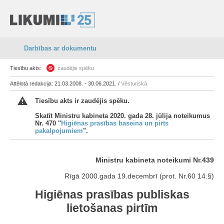
Darbības ar dokumentu
Tiesību akts:
zaudējis spēku
Attēlotā redakcija: 21.03.2008. - 30.06.2021. /
Vēsturiskā
Tiesību akts ir zaudējis spēku.
Skatīt Ministru kabineta 2020. gada 28. jūlija noteikumus
Nr. 470 "
Higiēnas prasības baseina un pirts
pakalpojumiem
".
Ministru kabineta noteikumi Nr.439
Rīgā 2000.gada 19.decembrī (prot. Nr.60 14.§)
Higiēnas prasības publiskas
lietošanas pirtīm