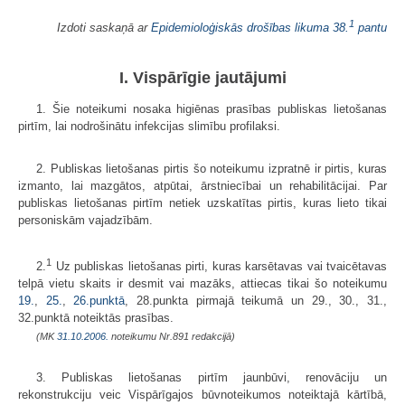
1
Izdoti saskaņā ar
Epidemioloģiskās drošības likuma
38.
pantu
I. Vispārīgie jautājumi
1. Šie noteikumi nosaka higiēnas prasības publiskas lietošanas
pirtīm, lai nodrošinātu infekcijas slimību profilaksi.
2. Publiskas lietošanas pirtis šo noteikumu izpratnē ir pirtis, kuras
izmanto, lai mazgātos, atpūtai, ārstniecībai un rehabilitācijai. Par
publiskas lietošanas pirtīm netiek uzskatītas pirtis, kuras lieto tikai
personiskām vajadzībām.
1
2.
Uz publiskas lietošanas pirti, kuras karsētavas vai tvaicētavas
telpā vietu skaits ir desmit vai mazāks, attiecas tikai šo noteikumu
19.
,
25.
,
26.punktā
, 28.punkta pirmajā teikumā un 29., 30., 31.,
32.punktā noteiktās prasības.
(MK
31.10.2006.
noteikumu Nr.891 redakcijā)
3. Publiskas lietošanas pirtīm jaunbūvi, renovāciju un
rekonstrukciju veic Vispārīgajos būvnoteikumos noteiktajā kārtībā,