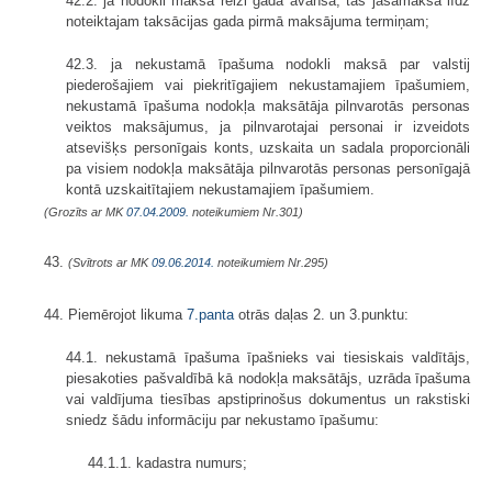
42.2. ja nodokli maksā reizi gadā avansā, tas jāsamaksā līdz
noteiktajam taksācijas gada pirmā maksājuma termiņam;
42.3. ja nekustamā īpašuma nodokli maksā par valstij
piederošajiem vai piekritīgajiem nekustamajiem īpašumiem,
nekustamā īpašuma nodokļa maksātāja pilnvarotās personas
veiktos maksājumus, ja pilnvarotajai personai ir izveidots
atsevišķs personīgais konts, uzskaita un sadala proporcionāli
pa visiem nodokļa maksātāja pilnvarotās personas personīgajā
kontā uzskaitītajiem nekustamajiem īpašumiem.
(Grozīts ar MK
07.04.2009.
noteikumiem Nr.301)
43.
(Svītrots ar MK
09.06.2014.
noteikumiem Nr.295)
44. Piemērojot likuma
7.panta
otrās daļas 2. un 3.punktu:
44.1. nekustamā īpašuma īpašnieks vai tiesiskais valdītājs,
piesakoties pašvaldībā kā nodokļa maksātājs, uzrāda īpašuma
vai valdījuma tiesības apstiprinošus dokumentus un rakstiski
sniedz šādu informāciju par nekustamo īpašumu:
44.1.1. kadastra numurs;