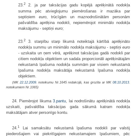
2
23.
2. ja par taksācijas gadu kopējā aprēķinātā nodokļa
summa pēc atvieglojumu piemērošanas ir mazāka par
septiņiem
euro
, trūcīgām un maznodrošinātām personām
pašvaldība aprēķina nodokli, nepiemērojot minimālo nodokļa
maksājumu - septiņi
euro
;
2
23.
3. starpību starp likumā noteiktajā kārtībā aprēķināto
nodokļa summu un minimālo nodokļa maksājumu - septiņi
euro
- uzskaita un ņem vērā, aprēķinot taksācijas gadā nodokli par
citiem nodokļa objektiem un sadala proporcionāli aprēķinātajām
nekustamā īpašuma nodokļa summām par visiem nekustamā
īpašuma nodokļa maksātāja nekustamā īpašuma nodokļa
objektiem.
(MK
22.12.2009.
noteikumu Nr.1645 redakcijā, kas grozīta ar MK
08.10.2013.
noteikumiem Nr.1065)
24. Piemērojot likuma
3.pantu
, lai nodrošinātu aprēķinātā nodokļa
uzskaiti, pašvaldība taksācijas gada sākumā katram nodokļa
maksātājam atver personīgo kontu.
1
24.
Lai samaksātu nekustamā īpašuma nodokli par valstij
piederošajiem vai piekritīgajiem nekustamajiem īpašumiem, pēc