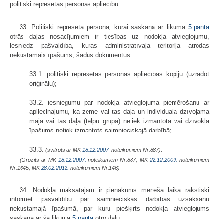
politiski represētās personas apliecību.
33. Politiski represētā persona, kurai saskaņā ar likuma
5.panta
otrās daļas nosacījumiem ir tiesības uz nodokļa atvieglojumu,
iesniedz pašvaldībā, kuras administratīvajā teritorijā atrodas
nekustamais īpašums, šādus dokumentus:
33.1. politiski represētās personas apliecības kopiju (uzrādot
oriģinālu);
33.2. iesniegumu par nodokļa atvieglojuma piemērošanu ar
apliecinā­jumu, ka zeme vai tās daļa un individuālā dzīvojamā
māja vai tās daļa (telpu grupa) netiek izmantota vai dzīvokļa
īpašums netiek izmantots saimnieciskajā darbībā;
33.3.
.
(svītrots ar MK
18.12.2007.
noteikumiem Nr.887)
(Grozīts ar MK
18.12.2007.
noteikumiem Nr.887; MK
22.12.2009.
noteikumiem
Nr.1645; MK
28.02.2012.
noteikumiem Nr.146)
34. Nodokļa maksātājam ir pienākums mēneša laikā rakstiski
informēt pašvaldību par saimnieciskās darbības uzsākšanu
nekustamajā īpašumā, par kuru piešķirts nodokļa atvieglojums
saskaņā ar šā likuma
5.panta
otro daļu.