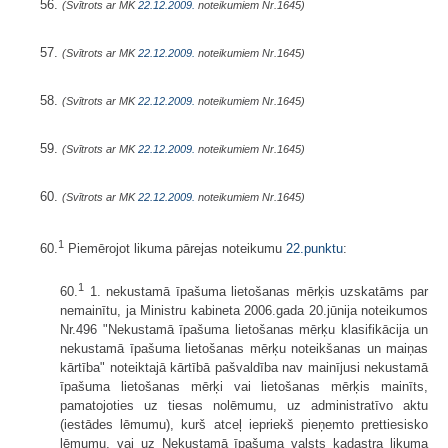
56.
(Svītrots ar MK
22.12.2009.
noteikumiem Nr.1645)
57.
(Svītrots ar MK
22.12.2009.
noteikumiem Nr.1645)
58.
(Svītrots ar MK
22.12.2009.
noteikumiem Nr.1645)
59.
(Svītrots ar MK
22.12.2009.
noteikumiem Nr.1645)
60.
(Svītrots ar MK
22.12.2009.
noteikumiem Nr.1645)
1
60.
Piemērojot likuma pārejas noteikumu
22.punktu
:
1
60.
1. nekustamā īpašuma lietošanas mērķis uzskatāms par
nemainītu, ja Ministru kabineta 2006.gada 20.jūnija noteikumos
Nr.496 "Nekustamā īpašuma lietošanas mērķu klasifikācija un
nekustamā īpašuma lietošanas mērķu noteikšanas un maiņas
kārtība" noteiktajā kārtībā pašvaldība nav mainījusi nekustamā
īpašuma lietošanas mērķi vai lietošanas mērķis mainīts,
pamatojoties uz tiesas nolēmumu, uz administratīvo aktu
(iestādes lēmumu), kurš atceļ iepriekš pieņemto prettiesisko
lēmumu, vai uz Nekustamā īpašuma valsts kadastra likuma