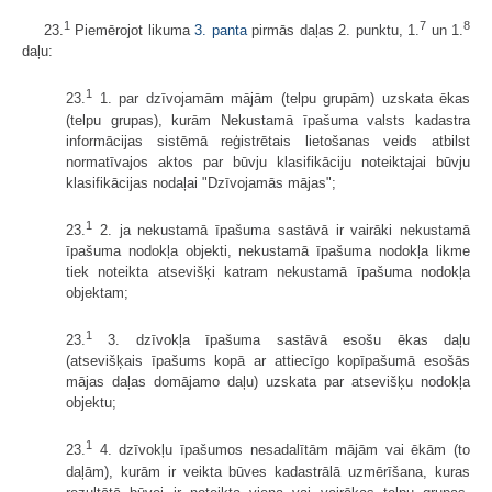
1
7
8
23.
Piemērojot likuma
3. panta
pirmās daļas 2. punktu, 1.
un 1.
daļu:
1
23.
1. par dzīvojamām mājām (telpu grupām) uzskata ēkas
(telpu grupas), kurām Nekustamā īpašuma valsts kadastra
informācijas sistēmā reģistrētais lietošanas veids atbilst
normatīvajos aktos par būvju klasifikāciju noteiktajai būvju
klasifikācijas nodaļai "Dzīvojamās mājas";
1
23.
2. ja nekustamā īpašuma sastāvā ir vairāki nekustamā
īpašuma nodokļa objekti, nekustamā īpašuma nodokļa likme
tiek noteikta atsevišķi katram nekustamā īpašuma nodokļa
objektam;
1
23.
3. dzīvokļa īpašuma sastāvā esošu ēkas daļu
(atsevišķais īpašums kopā ar attiecīgo kopīpašumā esošās
mājas daļas domājamo daļu) uzskata par atsevišķu nodokļa
objektu;
1
23.
4. dzīvokļu īpašumos nesadalītām mājām vai ēkām (to
daļām), kurām ir veikta būves kadastrālā uzmērīšana, kuras