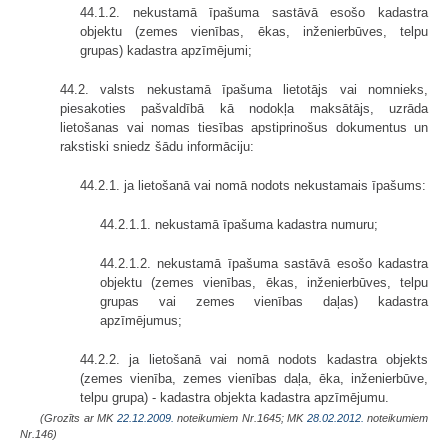
44.1.2. nekustamā īpašuma sastāvā esošo kadastra
objektu (zemes vienības, ēkas, inženierbūves, telpu
grupas) kadastra apzīmējumi;
44.2. valsts nekustamā īpašuma lietotājs vai nomnieks,
piesakoties pašvaldībā kā nodokļa maksātājs, uzrāda
lietošanas vai nomas tiesības apstiprinošus dokumentus un
rakstiski sniedz šādu informāciju:
44.2.1. ja lietošanā vai nomā nodots nekustamais īpašums:
44.2.1.1. nekustamā īpašuma kadastra numuru;
44.2.1.2. nekustamā īpašuma sastāvā esošo kadastra
objektu (zemes vienī­bas, ēkas, inženierbūves, telpu
grupas vai zemes vienības daļas) kadastra
apzīmējumus;
44.2.2. ja lietošanā vai nomā nodots kadastra objekts
(zemes vienība, zemes vienības daļa, ēka, inženierbūve,
telpu grupa) - kadastra objekta kadastra apzīmējumu.
(Grozīts ar MK
22.12.2009.
noteikumiem Nr.1645; MK
28.02.2012.
noteikumiem
Nr.146)