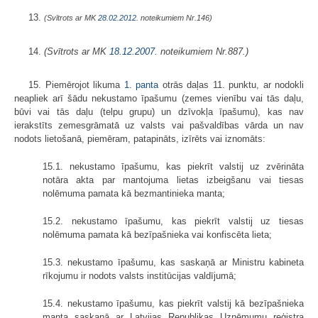
13.
(Svītrots ar MK
28.02.2012.
noteikumiem Nr.146)
14.
(Svītrots ar MK
18.12.2007.
noteikumiem Nr.887.)
15. Piemērojot likuma
1. panta
otrās daļas 11. punktu, ar nodokli
neapliek arī šādu nekustamo īpašumu (zemes vienību vai tās daļu,
būvi vai tās daļu (telpu grupu) un dzīvokļa īpašumu), kas nav
ierakstīts zemesgrāmatā uz valsts vai pašvaldības vārda un nav
nodots lietošanā, piemēram, patapināts, izīrēts vai iznomāts:
15.1. nekustamo īpašumu, kas piekrīt valstij uz zvērināta
notāra akta par mantojuma lietas izbeigšanu vai tiesas
nolēmuma pamata kā bezmantinieka manta;
15.2. nekustamo īpašumu, kas piekrīt valstij uz tiesas
nolēmuma pamata kā bezīpašnieka vai konfiscēta lieta;
15.3. nekustamo īpašumu, kas saskaņā ar Ministru kabineta
rīkojumu ir nodots valsts institūcijas valdījumā;
15.4. nekustamo īpašumu, kas piekrīt valstij kā bezīpašnieka
manta saskaņā ar Latvijas Republikas Uzņēmumu reģistra