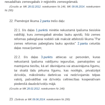
nesadalītais zemesgabals ir reģistrēts zemesgrāmatā.
(Grozīts ar MK
28.02.2012.
noteikumiem Nr.146; MK
09.06.2014.
noteikumiem
Nr.295)
22. Piemērojot likuma
2.panta
trešo daļu:
22.1. šīs daļas
1.punktā
minētie nekustamā īpašuma tiesiskie
valdītāji, kuru zemesgabali atrodas lauku apvidū, līdz zemes
reformas pabeigšanai nodokli sāk maksāt atbilstoši likuma "Par
zemes reformas pabeigšanu lauku apvidos"
2.panta
ceturtās
daļas nosacījumiem;
22.2. šīs daļas
3.punkts
attiecas uz personām, kuras
nekustamā īpašuma valdījumu ieguvušas, pamatojoties uz
mantojuma tiesību, kā arī dāvinājuma vai atsavinājuma līgumu,
tai skaitā tādu pirkuma līgumu, kas noslēgts, privatizējot
dzīvokļa, mākslinieku darbnīcas vai nedzīvojamās telpas
valstij, pašvaldībai vai dzīvokļu celtniecības kooperatīvam
piederošā daudzdzīvokļu mājā.
(Grozīts ar MK
28.02.2012.
noteikumiem Nr.146)
23.
(Svītrots ar MK
09.06.2014.
noteikumiem Nr.295)