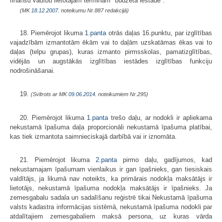
finanšu vadību lietotajam terminam "budžeta iestāde".
(MK
18.12.2007.
noteikumu Nr.887 redakcijā)
18. Piemērojot likuma
1.panta
otrās daļas 16.punktu, par izglītības
vajadzībām izmantotām ēkām vai to daļām uzskatāmas ēkas vai to
daļas (telpu grupas), kuras izmanto pirmsskolas, pamatizglītības,
vidējās un augstākās izglītības iestādes izglītības funkciju
nodrošināšanai.
19.
(Svītrots ar MK
09.06.2014.
noteikumiem Nr.295)
20. Piemērojot likuma
1.panta
trešo daļu, ar nodokli ir apliekama
nekustamā īpašuma daļa proporcionāli nekustamā īpašuma platībai,
kas tiek izmantota saimnieciskajā darbībā vai ir iznomāta.
21. Piemērojot likuma
2.panta
pirmo daļu, gadījumos, kad
nekustamajam īpašumam vienlaikus ir gan īpašnieks, gan tiesiskais
valdītājs, ja likumā nav noteikts, ka primārais nodokļa maksātājs ir
lietotājs, nekustamā īpašuma nodokļa maksātājs ir īpašnieks. Ja
zemesgabalu sadala un sadalīšanu reģistrē tikai Nekustamā īpašuma
valsts kadastra informācijas sistēmā, nekustamā īpašuma nodokli par
atdalītajiem zemesgabaliem maksā persona, uz kuras vārda