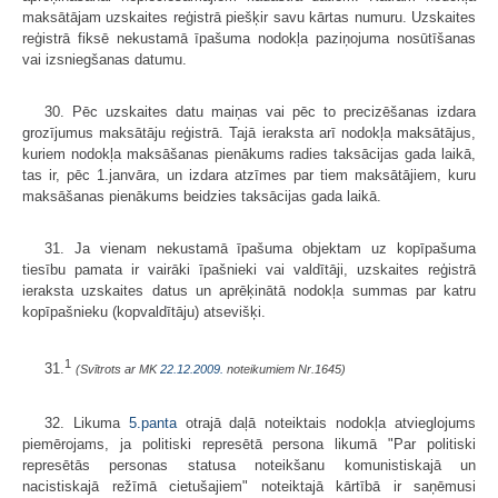
maksātājam uzskaites reģistrā piešķir savu kārtas numuru. Uzskaites
reģistrā fiksē nekustamā īpašuma nodokļa paziņojuma nosūtīšanas
vai izsniegšanas datumu.
30. Pēc uzskaites datu maiņas vai pēc to precizēšanas izdara
grozījumus maksātāju reģistrā. Tajā ieraksta arī nodokļa maksātājus,
kuriem nodokļa maksāšanas pienākums radies taksācijas gada laikā,
tas ir, pēc 1.janvāra, un izdara atzīmes par tiem maksātājiem, kuru
maksāšanas pienākums beidzies taksācijas gada laikā.
31. Ja vienam nekustamā īpašuma objektam uz kopīpašuma
tiesību pamata ir vairāki īpašnieki vai valdītāji, uzskaites reģistrā
ieraksta uzskaites datus un aprēķinātā nodokļa summas par katru
kopīpašnieku (kopvaldītāju) atsevišķi.
1
31.
(Svītrots ar MK
22.12.2009.
noteikumiem Nr.1645)
32. Likuma
5.panta
otrajā daļā noteiktais nodokļa atvieglojums
piemērojams, ja politiski represētā persona likumā "Par politiski
represētās personas statusa noteikšanu komunistiskajā un
nacistiskajā režīmā cietušajiem" noteiktajā kārtībā ir saņēmusi