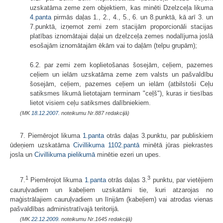
uzskatāma zeme zem objektiem, kas minēti Dzelzceļa likuma
4.panta
pirmās daļas 1., 2., 4., 5., 6. un 8.punktā, kā arī 3. un
7.punktā, izņemot zemi zem stacijām proporcionāli stacijas
platības iznomātajai daļai un dzelzceļa zemes nodalījuma joslā
esošajām iznomātajām ēkām vai to daļām (telpu grupām);
6.2. par zemi zem koplietošanas šosejām, ceļiem, pazemes
ceļiem un ie­lām uzskatāma zeme zem valsts un pašvaldību
šosejām, ceļiem, pazemes ceļiem un ielām (atbilstoši Ceļu
satiksmes likumā lietotajam terminam "ceļš"), kuras ir tiesības
lietot visiem ceļu satiksmes dalībniekiem.
(MK
18.12.2007.
noteikumu Nr.887 redakcijā)
7. Piemērojot likuma
1.panta
otrās daļas 3.punktu, par publiskiem
ūdeņiem uzskatāma
Civillikuma
1102.pantā
minētā jūras piekrastes
josla un
Civillikuma
pielikumā
minētie ezeri un upes.
1
3
7.
Piemērojot likuma
1.panta
otrās daļas 3.
punktu, par vietējiem
cauruļvadiem un kabeļiem uzskatāmi tie, kuri atzarojas no
maģistrālajiem cauruļvadiem un līnijām (kabeļiem) vai atrodas vienas
pašvaldības administratīvajā teritorijā.
(MK
22.12.2009.
noteikumu Nr.1645 redakcijā)