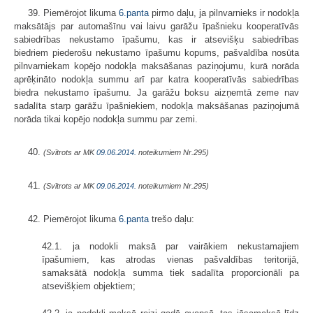
39. Piemērojot likuma
6.panta
pirmo daļu, ja pilnvarnieks ir nodokļa
maksātājs par automašīnu vai laivu garāžu īpašnieku kooperatīvās
sabiedrības nekustamo īpašumu, kas ir atsevišķu sabiedrības
biedriem piederošu nekustamo īpašumu kopums, pašvaldība nosūta
pilnvarniekam kopējo nodokļa maksāšanas paziņojumu, kurā norāda
aprēķināto nodokļa summu arī par katra kooperatīvās sabiedrības
biedra nekustamo īpašumu. Ja garāžu boksu aizņemtā zeme nav
sadalīta starp garāžu īpašniekiem, nodokļa maksāšanas paziņojumā
norāda tikai kopējo nodokļa summu par zemi.
40.
(Svītrots ar MK
09.06.2014.
noteikumiem Nr.295)
41.
(Svītrots ar MK
09.06.2014.
noteikumiem Nr.295)
42. Piemērojot likuma
6.panta
trešo daļu:
42.1. ja nodokli maksā par vairākiem nekustamajiem
īpašumiem, kas atrodas vienas pašvaldības teritorijā,
samaksātā nodokļa summa tiek sadalīta proporcionāli pa
atsevišķiem objektiem;