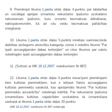
9. Piemērojot likuma
1.panta
otrās daļas 4.punktu, par labdarībai
un sociālajai aprūpei izmantotu nekustamo īpašumu uzskatāms
nekustamais īpašums, kuru izmanto bezmaksas ēdināšanai,
naktspatversmēm, kā arī citu veidu bezmaksas palīdzības
sniegšanai.
10. Likuma
1.panta
otrās daļas 5.punktā minētais saimnieciskās
darbības aizliegums atsevišķu kategoriju zemei ir noteikts likumā "Par
īpaši aizsargāja­mām dabas teritorijām" un citos likumos par valsts
noteiktajām īpaši aizsargāja­mām dabas teritorijām.
11.
(Svītrots ar MK
18.12.2007.
noteikumiem Nr.887)
12. Likuma
1.panta
otrās daļas 6.punkta nosacījumi piemērojami
tiem kultūras pieminekļiem, kuri ir iekļauti Valsts aizsargājamo
kultūras pieminekļu sarakstā, kas apstiprināts likumā "Par kultūras
pieminekļu aizsardzību" noteiktajā kārtībā. Par nekustamā īpašuma
izmantošanu kultūras vajadzībām uz­skatāma tā izmantošana
saskaņā ar likuma
1.panta
otrās daļas 20.punktu.
(MK
18.12.2007.
noteikumu Nr.887 redakcijā)