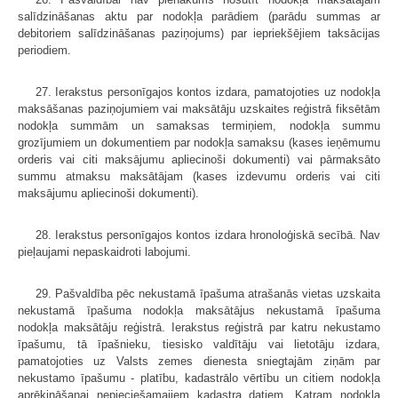
salīdzinā­šanas aktu par nodokļa parādiem (parādu summas ar
debitoriem salīdzināšanas paziņojums) par iepriekšējiem taksācijas
periodiem.
27. Ierakstus personīgajos kontos izdara, pamatojoties uz nodokļa
maksā­šanas paziņojumiem vai maksātāju uzskaites reģistrā fiksētām
nodokļa summām un samaksas termiņiem, nodokļa summu
grozījumiem un dokumentiem par nodokļa samaksu (kases ieņēmumu
orderis vai citi maksājumu apliecinoši doku­menti) vai pārmaksāto
summu atmaksu maksātājam (kases izdevumu orderis vai citi
maksājumu apliecinoši dokumenti).
28. Ierakstus personīgajos kontos izdara hronoloģiskā secībā. Nav
pieļaujami nepaskaidroti labojumi.
29. Pašvaldība pēc nekustamā īpašuma atrašanās vietas uzskaita
nekustamā īpašuma nodokļa maksātājus nekustamā īpašuma
nodokļa maksātāju reģistrā. Ierakstus reģistrā par katru nekustamo
īpašumu, tā īpašnieku, tiesisko valdītāju vai lietotāju izdara,
pamatojoties uz Valsts zemes dienesta sniegtajām ziņām par
nekustamo īpašumu - platību, kadastrālo vērtību un citiem nodokļa
aprēķināšanai nepieciešamajiem kadastra datiem. Katram nodokļa