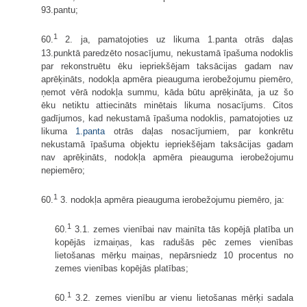
93.pantu;
1
60.
2. ja, pamatojoties uz likuma 1.panta otrās daļas
13.punktā paredzēto nosacījumu, nekustamā īpašuma nodoklis
par rekonstruētu ēku iepriekšējam taksācijas gadam nav
aprēķināts, nodokļa apmēra pieauguma ierobežojumu piemēro,
ņemot vērā nodokļa summu, kāda būtu aprēķināta, ja uz šo
ēku netiktu attiecināts minētais likuma nosacījums. Citos
gadījumos, kad nekustamā īpašuma nodoklis, pamatojoties uz
likuma
1.panta
otrās daļas nosacījumiem, par konkrētu
nekustamā īpašuma objektu iepriekšējam taksācijas gadam
nav aprēķināts, nodokļa apmēra pieauguma ierobežojumu
nepiemēro;
1
60.
3. nodokļa apmēra pieauguma ierobežojumu piemēro, ja:
1
60.
3.1. zemes vienībai nav mainīta tās kopējā platība un
kopējās izmaiņas, kas radušās pēc zemes vienības
lietošanas mērķu maiņas, nepārsniedz 10 procentus no
zemes vienības kopējās platības;
1
60.
3.2. zemes vienību ar vienu lietošanas mērķi sadala