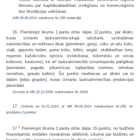
lēmumu par kapitālsabiedrības izslēgšanu no komercreģistra
bez likvidācijas veikšanas.
(MK
09.06.2014.
noteikumu Nr.295 redakcijā)
16. Piemērojot likuma
1.panta
otrās daļas 12.punktu, par ēkām,
kuras izmanto lauksaimnieciskajā ražošanā, uzskatāmas
saimniecības un noliktavu ēkas (piemēram, govju, cūku un aitu kūtis,
staļļi, apjumtie laidari, putnu kūtis, klētis, angāri, skābbarības torņi,
nojumes kažokzvēru sprostu izvietošanai, kūtsmēslu un vircas
krātuves, kautuves), kā arī lauksaimniecībā izmantojamās palīgēkas
(piemēram, pagrabi, siltumnīcas, lopbarības tvertnes, tehnikas
novietnes, graudu kaltes). Šis punkts neattiecas uz ēkām vai to
daļām (telpu grupām), kuras izmanto lauksaimniecības produkcijas
pārstrādei.
(Grozīts ar MK
22.12.2009.
noteikumiem Nr.1645)
17.
(Svītrots no
01.01.2015.
ar MK
09.06.2014.
noteikumiem Nr.295, sk.
grozījumu
2.punktu
)
1
17.
Piemērojot likuma
1.panta
otrās daļas 15.punktu, no budžeta
finan­sējamās iestādes nosakāmas atbilstoši Likumā par budžetu un