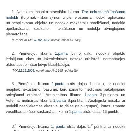
1. Noteikumi nosaka atsevišķu likuma "
Par nekustamā īpašuma
nodokli
" (turpmāk - likums) normu piemērošanu ar nodokli apliekamā
un neapliekamā objekta un nodokļa maksātāju noteikšanai, nodokļa
aprēķināšanai, uzskaitei, maksāšanai un nodokļa atvieglojumu
piemērošanai.
(Grozīts ar MK
28.02.2012.
noteikumiem Nr.146)
2. Piemērojot likuma
1.panta
pirmo daļu, nodokļa objektu
iedalījumu ēkās un inženierbūvēs nosaka atbilstoši normatīvajos
aktos apstiprinātai būvju klasifikācijai.
(MK
22.12.2009.
noteikumu Nr.1645 redakcijā)
3. Piemērojot likuma
1.panta
otrās daļas 1.punktu, ar nodokli
neapliek nekustamo īpašumu, kuru izmanto medicīnas pakalpojumu
sniegšanai atbilstoši Ārstniecības likuma
1.panta
3.punktam un
Veterinārmedicīnas likuma
1.panta
8.punktam. Analoģiski nosaka ar
nodokli neapliekamās ēkas vai to daļas (telpu grupas), kuras izmanto
veselības aprūpei saskaņā ar likuma
1.panta
otrās daļas 16.punktu.
1
2
3.
Piemērojot likuma
1. panta
otrās daļas 1.
punktu, ar nodokli