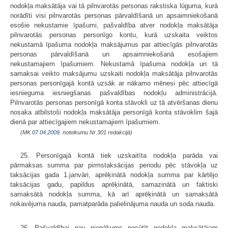
nodokļa maksātāja vai tā pilnvarotās personas rakstiska lūguma, kurā
norādīti visi pilnvarotās personas pārvaldīšanā un apsaimniekošanā
esošie nekustamie īpašumi, pašvaldība atver nodokļa maksātāja
pilnvarotās personas personīgo kontu, kurā uzskaita veiktos
nekustamā īpašuma nodokļa maksājumus par attiecīgās pilnvarotās
personas pārvaldīšanā un apsaimniekošanā esošajiem
nekustamajiem īpašumiem. Nekustamā īpašuma nodokļa un tā
samaksai veikto maksājumu uzskaiti nodokļa maksātāja pilnvarotās
personas personīgajā kontā uzsāk ar nākamo mēnesi pēc attiecīgā
iesnieguma iesniegšanas pašvaldības nodokļu administrācijā.
Pilnvarotās personas personīgā konta stāvokli uz tā atvēršanas dienu
nosaka atbilstoši nodokļa maksātāja personīgā konta stāvoklim šajā
dienā par attiecīgajiem nekustamajiem īpašumiem.
(MK
07.04.2009.
noteikumu Nr.301 redakcijā)
25. Personīgajā kontā tiek uzskaitīta nodokļa parāda vai
pārmaksas summa par pirmstaksācijas periodu pēc stāvokļa uz
taksācijas gada 1.janvāri, aprēķinātā nodokļa summa par kārtējo
taksācijas gadu, papildus aprēķinātā, samazinātā un faktiski
samaksātā nodokļa summa, kā arī aprēķinātā un samaksātā
nokavējuma nauda, pamatparāda palielinājuma nauda un soda nauda.
26. Pašvaldībai nav pienākums nosūtīt nodokļa maksātājam