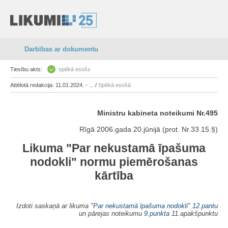
Darbības ar dokumentu
Tiesību akts:
spēkā esošs
Attēlotā redakcija: 11.01.2024. - ... /
Spēkā esošā
Ministru kabineta noteikumi Nr.495
Rīgā 2006.gada 20.jūnijā (prot. Nr.33 15.§)
Likuma "
Par nekustamā īpašuma
nodokli
" normu piemērošanas
kārtība
Izdoti saskaņā ar likuma "
Par nekustamā īpašuma nodokli
"
12.pantu
un pārejas noteikumu
9.punkta
11.apakšpunktu