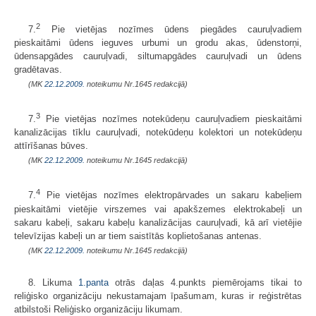
2
7.
Pie vietējas nozīmes ūdens piegādes cauruļvadiem
pieskaitāmi ūdens ieguves urbumi un grodu akas, ūdenstorņi,
ūdensapgādes cauruļvadi, siltumapgādes cauruļvadi un ūdens
gradētavas.
(MK
22.12.2009.
noteikumu Nr.1645 redakcijā)
3
7.
Pie vietējas nozīmes notekūdeņu cauruļvadiem pieskaitāmi
kanalizācijas tīklu cauruļvadi, notekūdeņu kolektori un notekūdeņu
attīrīšanas būves.
(MK
22.12.2009.
noteikumu Nr.1645 redakcijā)
4
7.
Pie vietējas nozīmes elektropārvades un sakaru kabeļiem
pieskaitāmi vietējie virszemes vai apakšzemes elektrokabeļi un
sakaru kabeļi, sakaru kabeļu kanalizācijas cauruļvadi, kā arī vietējie
televīzijas kabeļi un ar tiem saistītās koplietošanas antenas.
(MK
22.12.2009.
noteikumu Nr.1645 redakcijā)
8. Likuma
1.panta
otrās daļas 4.punkts piemērojams tikai to
reliģisko organizāciju nekustamajam īpašumam, kuras ir reģistrētas
atbilstoši Reliģisko organizāciju likumam.