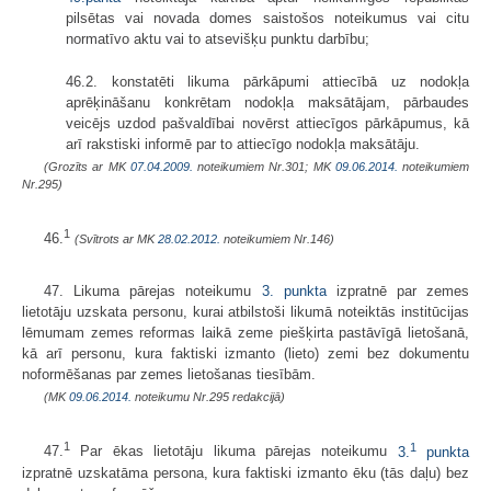
pilsētas vai novada domes saistošos noteikumus vai citu
normatīvo aktu vai to atsevišķu punktu darbību;
46.2. konstatēti likuma pārkāpumi attiecībā uz nodokļa
aprēķināšanu konkrētam nodokļa maksātājam, pārbaudes
veicējs uzdod pašvaldībai novērst attiecīgos pārkāpu­mus, kā
arī rakstiski informē par to attiecīgo nodokļa maksātāju.
(Grozīts ar MK
07.04.2009.
noteikumiem Nr.301; MK
09.06.2014.
noteikumiem
Nr.295)
1
46.
(Svītrots ar MK
28.02.2012.
noteikumiem Nr.146)
47. Likuma pārejas noteikumu
3. punkta
izpratnē par zemes
lietotāju uzskata personu, kurai atbilstoši likumā noteiktās institūcijas
lēmumam zemes reformas laikā zeme piešķirta pastāvīgā lietošanā,
kā arī personu, kura faktiski izmanto (lieto) zemi bez dokumentu
noformēšanas par zemes lietošanas tiesībām.
(MK
09.06.2014.
noteikumu Nr.295 redakcijā)
1
1
47.
Par ēkas lietotāju likuma pārejas noteikumu
3.
punkta
izpratnē uzskatāma persona, kura faktiski izmanto ēku (tās daļu) bez