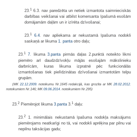
1
23.
6.3. nav paredzēta un netiek izmantota saimnieciskās
darbības veikšanai vai atbilst komersanta īpašumā esošām
domājamām daļām un ir izīrēta dzīvošanai;
1
23.
6.4
. nav apliekama ar nekustamā īpašuma nodokli
saskaņā ar likuma
1. panta
otro daļu;
1
23.
7.
likuma
3.panta
pirmās daļas 2.punktā noteikto likmi
piemēro arī daudzdzīvokļu mājās esošajām mākslinieku
darbnīcām, kuras likuma izpratnē pēc funkcionālās
izmantošanas tiek pielīdzinātas dzīvošanai izmantotām telpu
grupām.
(MK
22.12.2009.
noteikumu Nr.1645 redakcijā, kas grozīta ar MK
28.02.2012.
noteikumiem Nr.146; MK
09.06.2014.
noteikumiem Nr.295)
2
1
23.
Piemērojot likuma
3.panta
3.
daļu:
2
23.
1. minimālais nekustamā īpašuma nodokļa maksājums
piemērojams neatkarīgi no tā, vai nodokli aprēķina par pilnu vai
nepilnu taksācijas gadu;