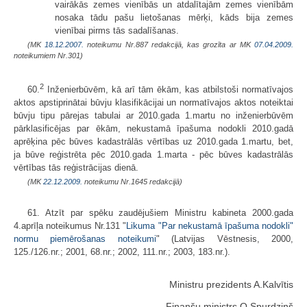
vairākās zemes vienībās un atdalītajām zemes vienībām
nosaka tādu pašu lietošanas mērķi, kāds bija zemes
vienībai pirms tās sadalīšanas.
(MK
18.12.2007.
noteikumu Nr.887 redakcijā, kas grozīta ar MK
07.04.2009.
noteikumiem Nr.301)
2
60.
Inženierbūvēm, kā arī tām ēkām, kas atbilstoši normatīvajos
aktos apstiprinātai būvju klasifikācijai un normatīvajos aktos noteiktai
būvju tipu pārejas tabulai ar 2010.gada 1.martu no inženierbūvēm
pārklasificējas par ēkām, nekustamā īpašuma nodokli 2010.gadā
aprēķina pēc būves kadastrālās vērtības uz 2010.gada 1.martu, bet,
ja būve reģistrēta pēc 2010.gada 1.marta - pēc būves kadastrālās
vērtības tās reģistrācijas dienā.
(MK
22.12.2009.
noteikumu Nr.1645 redakcijā)
61. Atzīt par spēku zaudējušiem Ministru kabineta 2000.gada
4.aprīļa noteikumus Nr.131 "
Likuma "Par nekustamā īpašuma nodokli"
normu piemērošanas noteikumi
" (Latvijas Vēstnesis, 2000,
125./126.nr.; 2001, 68.nr.; 2002, 111.nr.; 2003, 183.nr.).
Ministru prezidents A.Kalvītis
Finanšu ministrs O.Spurdziņš