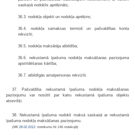
saskaņā nodoklis aprēķināts;
36.3. nodokļa objekti un nodokļa aprēķins;
36.4. nodokļa samaksas termiņš un pašvaldības konta
rekvizīti;
36.5. nodokļa maksātāja atbildība;
36.6. nekustamā īpašuma nodokļa maksāšanas paziņojuma
apstrīdēšanas kārtība;
36.7. atbildīgās amatpersonas rekvizīti.
37. Pašvaldība nekustamā īpašuma nodokļa maksāšanas
paziņojumu var nosūtīt par katru nekustamā īpašuma objektu
atsevišķi.
38. Nekustamā īpašuma nodokli maksā saskaņā ar nekustamā
īpašuma nodokļa maksāšanas paziņojumu.
(MK
28.02.2012.
noteikumu Nr.146 redakcijā)