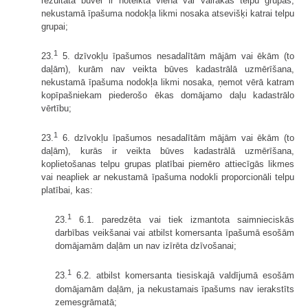
rezultātā būvei ir noteikta viena vai vairākas telpu grupas,
nekustamā īpašuma nodokļa likmi nosaka atsevišķi katrai telpu
grupai;
1
23.
5. dzīvokļu īpašumos nesadalītām mājām vai ēkām (to
daļām), kurām nav veikta būves kadastrālā uzmērīšana,
nekustamā īpašuma nodokļa likmi nosaka, ņemot vērā katram
kopīpašniekam piederošo ēkas domājamo daļu kadastrālo
vērtību;
1
23.
6. dzīvokļu īpašumos nesadalītām mājām vai ēkām (to
daļām), kurās ir veikta būves kadastrālā uzmērīšana,
koplietošanas telpu grupas platībai piemēro attiecīgās likmes
vai neapliek ar nekustamā īpašuma nodokli proporcionāli telpu
platībai, kas:
1
23.
6.1. paredzēta vai tiek izmantota saimnieciskās
darbības veikšanai vai atbilst komersanta īpašumā esošām
domājamām daļām un nav izīrēta dzīvošanai;
1
23.
6.2. atbilst komersanta tiesiskajā valdījumā esošām
domājamām daļām, ja nekustamais īpašums nav ierakstīts
zemesgrāmatā;