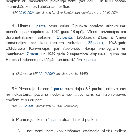
neapliek arī pašvaldībai piekritīgo zemi (tās daļu), uz kuru pastāv
likumiskās zemes lietošanas tiesības.
(MK
09.01.2024.
noteikumu Nr. 3 redakcijā, kas piemērojami ar 01.01.2024.)
4. Likuma
1.panta
otrās daļas 2.punktā noteikto atbrīvojumu
piemēro, pamatojoties uz 1961.gada 18.aprīļa Vīnes konvencijas par
diplomātiskajiem sakariem
23.pantu
, 1963.gada 24.aprīļa Vīnes
konvencijas par konsulārajiem sakariem
32.pantu
, 1946.gada
13.februāra Konvencijas par Apvienoto Nāciju privilēģijām un
imunitātēm
7.pantu
un 1949.gada 2.septembra Vispārējā līguma par
Eiropas Padomes privilēģijām un imunitātēm
7.pantu
.
5.
(Svītrots ar MK
22.12.2009.
noteikumiem Nr.1645)
1
1
5.
Piemērojot likuma
1.panta
otrās daļas 3.
punktu, atbrīvojums
no nekustamā īpašuma nodokļa nav attiecināms uz inženierbūvēs
esošām telpu grupām.
(MK
22.12.2009.
noteikumu Nr.1645 redakcijā)
6. Piemērojot likuma
1.panta
otrās daļas 3.punktu:
6.1. par zemi zem koplietošanas dzelzceļa sliežu ceļiem