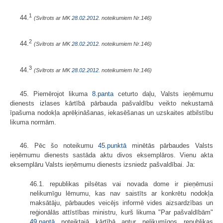
1
44.
(Svītrots ar MK
28.02.2012.
noteikumiem Nr.146)
2
44.
(Svītrots ar MK
28.02.2012.
noteikumiem Nr.146)
3
44.
(Svītrots ar MK
28.02.2012.
noteikumiem Nr.146)
45. Piemērojot likuma
8.panta
ceturto daļu, Valsts ieņēmumu
dienests izlases kārtībā pārbauda pašvaldību veikto nekustamā
īpašuma nodokļa aprēķināšanas, iekasēšanas un uzskaites atbilstību
likuma normām.
46. Pēc šo noteikumu
45.punktā
minētās pārbaudes Valsts
ieņēmumu dienests sastāda aktu divos eksemplāros. Vienu akta
eksemplāru Valsts ieņēmumu dienests izsniedz pašvaldībai. Ja:
46.1. republikas pilsētas vai novada dome ir pieņēmusi
nelikumīgu lēmumu, kas nav saistīts ar konkrētu nodokļa
maksātāju, pārbaudes veicējs informē vides aizsardzības un
reģionālās attīstības ministru, kurš likuma "Par pašvaldībām"
49.pantā
noteiktajā kārtībā aptur nelikumīgos republikas