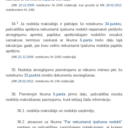
(MK
22.12.2009.
noteikumu Nr.1645 redakcijā, kas grozīta ar MK
28.02.2012.
noteikumiem Nr.146)
1
34.
Ja nodokļa maksātājs ir pārkāpis šo noteikumu
34.punktu
,
pašvaldība aprēķina nekustamā īpašuma nodokli nepamatoti piešķirto
atvieglojumu apmērā, papildus aprēķinātajam nodoklim nosakot
samaksas termiņus saskaņā ar likuma
6.panta
trešo daļu tajā
taksācijas gadā, par kuru veikts nekustamā īpašuma nodokļa papildu
aprēķins.
(MK
22.12.2009.
noteikumu Nr.1645 redakcijā)
35. Nodokļa atvieglojums piemērojams ar nākamo mēnesi pēc šo
noteikumu
33.punktā
minēto dokumentu iesniegšanas.
(MK
28.02.2012.
noteikumu Nr.146 redakcijā)
36. Piemērojot likuma
6.panta
pirmo daļu, pašvaldība nosūta
nodokļa maksāšanas paziņojumu, kurā iekļauj šādu informāciju:
36.1. nodokļa maksātājs un nodokļa saņēmējs;
36.2. atsauces uz likuma "
Par nekustamā īpašuma nodokli
"
pantiem un pašvaldības saistošajiem noteikumiem, ar kuriem