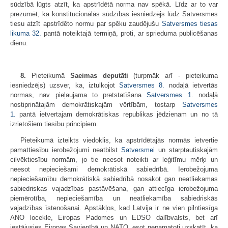
sūdzībā lūgts atzīt, ka apstrīdētā norma nav spēkā. Līdz ar to var
prezumēt, ka konstitucionālās sūdzības iesniedzējs lūdz Satversmes
tiesu atzīt apstrīdēto normu par spēku zaudējušu
Satversmes tiesas
likuma
32.
pantā noteiktajā termiņā, proti, ar sprieduma publicēšanas
dienu.
8.
Pieteikumā
Saeimas deputāti
(turpmāk arī - pieteikuma
iesniedzējs) uzsver, ka, iztulkojot
Satversmes
8.
nodaļā ietvertās
normas, nav pieļaujama to pretstatīšana
Satversmes
1.
nodaļā
nostiprinātajām demokrātiskajām vērtībām, tostarp
Satversmes
1.
pantā ietvertajam demokrātiskas republikas jēdzienam un no tā
izrietošiem tiesību principiem.
Pieteikumā izteikts viedoklis, ka apstrīdētajās normās ietvertie
pamattiesību ierobežojumi neatbilst
Satversmei
un starp­tautiskajām
cilvēktiesību normām, jo tie neesot noteikti ar leģitīmu mērķi un
neesot nepieciešami demokrātiskā sabiedrībā. Ierobežojuma
nepieciešamību demokrātiskā sabiedrībā nosakot gan neatliekamas
sabiedriskas vajadzības pastāvēšana, gan attiecīga ierobežojuma
piemērotība, nepieciešamība un neatliekamība sabiedriskās
vajadzības īstenošanai. Apstākļos, kad Latvija ir ne vien pilntiesīga
ANO locekle, Eiropas Padomes un EDSO dalībvalsts, bet arī
iestājusies Eiropas Savienībā un NATO, esot nepamatoti uzskatīt, ka