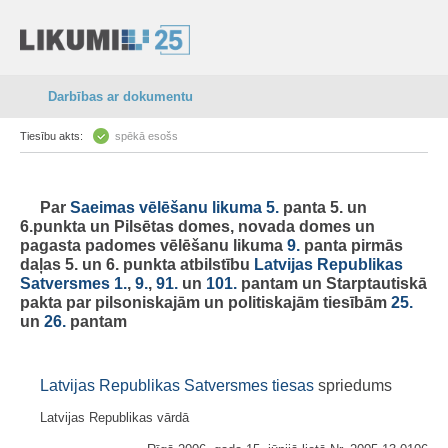
Darbības ar dokumentu
Tiesību akts:
spēkā esošs
Par
Saeimas vēlēšanu likuma
5.
panta 5. un
6.punkta un Pilsētas domes, novada domes un
pagasta padomes vēlēšanu likuma
9.
panta pirmās
daļas 5. un 6. punkta atbilstību
Latvijas Republikas
Satversmes
1.
,
9.
,
91.
un
101.
pantam un Starptautiskā
pakta par pilsoniskajām un politiskajām tiesībām
25.
un
26.
pantam
Latvijas Republikas Satversmes tiesas
spriedums
Latvijas Republikas vārdā