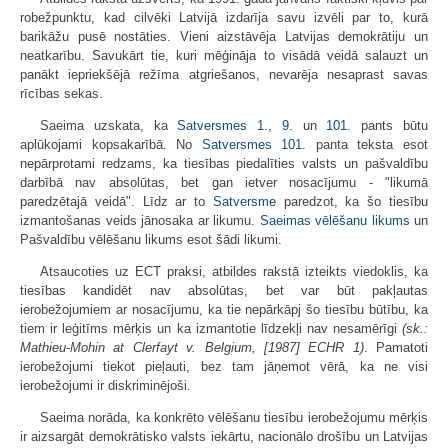
robežpunktu, kad cilvēki Latvijā izdarīja savu izvēli par to, kurā
barikāžu pusē nostāties. Vieni aizstāvēja Latvijas demokrātiju un
neatkarību. Savukārt tie, kuri mēģināja to visādā veidā salauzt un
panākt iepriekšējā režīma atgriešanos, nevarēja nesaprast savas
rīcības sekas.
Saeima uzskata, ka
Satversmes
1.
,
9.
un
101.
pants būtu
aplūkojami kopsakarībā. No
Satversmes
101.
panta teksta esot
nepārprotami redzams, ka tiesības piedalīties valsts un pašvaldību
darbībā nav absolūtas, bet gan ietver nosacījumu - "likumā
paredzētajā veidā". Līdz ar to
Satversme
paredzot, ka šo tiesību
izmantošanas veids jānosaka ar likumu.
Saeimas vēlēšanu likums
un
Pašvaldību vēlēšanu likums esot šādi likumi.
Atsaucoties uz ECT praksi, atbildes rakstā izteikts viedoklis, ka
tiesības kandidēt nav absolūtas, bet var būt pakļautas
ierobežojumiem ar nosacījumu, ka tie nepārkāpj šo tiesību būtību, ka
tiem ir leģitīms mērķis un ka izmantotie līdzekļi nav nesamērīgi
(sk.:
Mathieu-Mohin at Clerfayt v. Belgium, [1987] ECHR 1)
. Pamatoti
ierobežojumi tiekot pieļauti, bez tam jāņemot vērā, ka ne visi
ierobežojumi ir diskriminējoši.
Saeima norāda, ka konkrēto vēlēšanu tiesību ierobežojumu mērķis
ir aizsargāt demokrātisko valsts iekārtu, nacionālo drošību un Latvijas