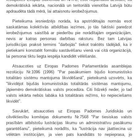
demokrātiskā iekārta, nacionālā un teritoriālā vienotība Latvijā būtu
apdraudēta tādā mērā, lai attaisnotu ierobežojumus.
Pieteikuma iesniedzējs norāda, ka apstrīdētajās normās esot
saskatāmas kolektīvās atbildības iezīmes, jo tās faktiski paredzot
ierobežojumus saistībā ar piederību pie norādītajām organizācijām,
nevis ar katras personas darbības raksturu. Bez tam Latvijas
jurisdikcijas praksē termins "darbojās" tiekot traktēts tādējādi, ka ir
pietiekami konstatēt formālu sastāvēšanu vienā vai citā organizācijā,
lai personai tiktu liegta iespēja kandidēt vēlēšanās.
Atsaucoties uz Eiropas Padomes Parlamentārās asamblejas
rezolūciju Nr.1096 (1996) "Par pasākumiem bijušo komunistisko
totalitāro sistēmu mantojuma likvidēšanā", pieteikumā uzsvērts, ka
"likvidējot bijušās komunistiskās totalitārās sistēmas mantojumu,
jāpiemēro demokrātiskas valsts procedūra. Citi līdzekļi neder, jo tad
valsts iekārta nebūs labāka kā totalitārais režīms, ko nepieciešams
likvidēt".
Savukārt, atsaucoties uz Eiropas Padomes Juridiskās un
cilvēktiesību komitejas dokumentu Nr.7568 "Par tiesiskas valsts
prasībām atbilstošu lustrācijas likumu un administratīvu pasākumu
garantēšanu", pieteikumā norādīts, ka "lustrācija nav jāattiecina uz
vēlētām institūcijām, ja vien pats kandidāts to nepieprasa, jo