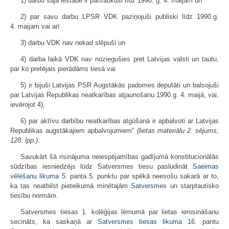
1) darbu šajā iestādē ir pārtraukuši līdz 1990. g. 4. maijam un
2) par savu darbu LPSR VDK paziņojuši publiski līdz 1990.g.
4. maijam vai arī
3) darbu VDK nav nekad slēpuši un
4) darba laikā VDK nav noziegušies pret Latvijas valsti un tautu,
par ko pretējais pierādāms tiesā vai
5) ir bijuši Latvijas PSR Augstākās padomes deputāti un balsojuši
par Latvijas Republikas neatkarības atjaunošanu 1990.g. 4. maijā, vai,
ievērojot 4),
6) par aktīvu darbību neatkarības atgūšanā ir apbalvoti ar Latvijas
Republikas augstākajiem apbalvojumiem"
(lietas materiālu 2. sējums,
128. lpp.)
.
Savukārt šā risinājuma neiespējamības gadījumā konstitucionālās
sūdzības iesniedzējs lūdz Satversmes tiesu pasludināt
Saeimas
vēlēšanu likuma
5.
panta 5. punktu par spēkā neesošu sakarā ar to,
ka tas neatbilst pieteikumā minētajām
Satversmes
un starptautisko
tiesību normām.
Satversmes tiesas 1. kolēģijas lēmumā par lietas ierosināšanu
secināts, ka saskaņā ar
Satversmes tiesas likuma
16.
pantu