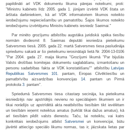
papildināti arī VDK dokumentu likuma pārejas noteikumi, proti:
"Ministru kabinets līdz 2005. gada 1. jūnijam izvērtē VDK štata un
ārštata darbiniekiem, kā arī VDK informatoriem likumos noteikto
ierobežojumu nepieciešamību un pamatotību. Šajos likumos noteikto
ierobežojumu izvērtējumu Ministru kabinets iesniedz Saeimai."
Par minēto grozījumu atbilstību augstāka juridiskā spēka tiesību
normām divdesmit 8. Saeimas deputāti iesniedza pieteikumu
Satversmes tiesā. 2005. gada 22. martā Satversmes tiesa pasludināja
spriedumu sakarā ar šo pieteikumu ierosinātajā lietā Nr. 2004-13-0106
"Par 2004. gada 27. maija likuma "Grozījumi likumā "Par bijušās
Valsts drošības komitejas dokumentu saglabāšanu, izmantošanu un
personu sadarbības fakta ar VDK konstatēšanu"" atbilstību
Latvijas
Republikas Satversmes
101.
pantam, Eiropas Cilvēktiesību un
pamatbrīvību aizsardzības konvencijas
14.
pantam un Pirmā
protokola
3.
pantam".
Spriedumā Satversmes tiesa citastarp secināja, ka pieteikuma
iesniedzējs nav apstrīdējis nevienu no speciālajiem likumiem un ir
tikai norādījis uz apstrīdētā akta neatbilstību tiesībām tikt ievēlētam
un tiesībām ieņemt noteiktus amatus (turklāt tikai dažus amatus), kā
arī tiesībām pildīt valsts dienestu. Taču, lai noteiktu, vai katrs
konkrētais ierobežojums atbilst
Satversmei
un konvencijai, būtu
jāvērtē attiecīgo speciālo likumu normas, tas ir, jāizskata lietas par