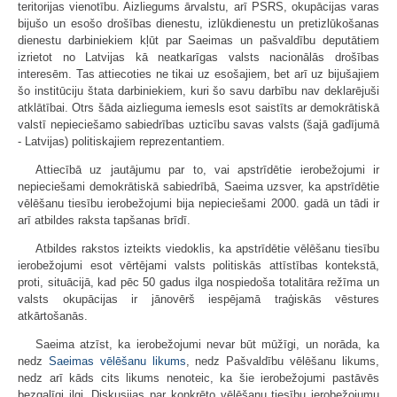
teritorijas vienotību. Aizliegums ārvalstu, arī PSRS, okupācijas varas
bijušo un esošo drošības dienestu, izlūkdienestu un pretizlūkošanas
dienestu darbiniekiem kļūt par Saeimas un pašvaldību deputātiem
izrietot no Latvijas kā neatkarīgas valsts nacionālās drošības
interesēm. Tas attiecoties ne tikai uz esošajiem, bet arī uz bijušajiem
šo institūciju štata darbiniekiem, kuri šo savu darbību nav deklarējuši
atklātībai. Otrs šāda aizlieguma iemesls esot saistīts ar demokrātiskā
valstī nepieciešamo sabiedrības uzticību savas valsts (šajā gadījumā
- Latvijas) politiskajiem reprezentantiem.
Attiecībā uz jautājumu par to, vai apstrīdētie ierobežojumi ir
nepieciešami demokrātiskā sabiedrībā, Saeima uzsver, ka apstrīdētie
vēlēšanu tiesību ierobežojumi bija nepieciešami 2000. gadā un tādi ir
arī atbildes raksta tapšanas brīdī.
Atbildes rakstos izteikts viedoklis, ka apstrīdētie vēlēšanu tiesību
ierobežojumi esot vērtējami valsts politiskās attīstības kontekstā,
proti, situācijā, kad pēc 50 gadus ilga nospiedoša totalitāra režīma un
valsts okupācijas ir jānovērš iespējamā traģiskās vēstures
atkārtošanās.
Saeima atzīst, ka ierobežojumi nevar būt mūžīgi, un norāda, ka
nedz
Saeimas vēlēšanu likums
, nedz Pašvaldību vēlēšanu likums,
nedz arī kāds cits likums nenoteic, ka šie ierobežojumi pastāvēs
bezgalīgi ilgi. Diskusijas par konkrēto vēlēšanu tiesību ierobežojumu