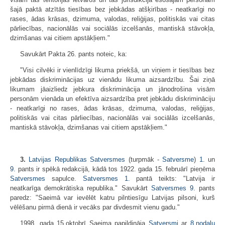
šajā paktā atzītās tiesības bez jebkādas atšķirības - neatkarīgi no
rases, ādas krāsas, dzimuma, valodas, reliģijas, politiskās vai citas
pārliecības, nacionālās vai sociālās izcelšanās, mantiskā stāvokļa,
dzimšanas vai citiem apstākļiem."
Savukārt Pakta 26. pants noteic, ka:
"Visi cilvēki ir vienlīdzīgi likuma priekšā, un viņiem ir tiesības bez
jebkādas diskriminācijas uz vienādu likuma aizsardzību. Šai ziņā
likumam jāaizliedz jebkura diskriminācija un jānodrošina visām
personām vienāda un efektīva aizsardzība pret jebkādu diskrimināciju
- neatkarīgi no rases, ādas krāsas, dzimuma, valodas, reliģijas,
politiskās vai citas pārliecības, nacionālās vai sociālās izcelšanās,
mantiskā stāvokļa, dzimšanas vai citiem apstākļiem."
3.
Latvijas Republikas Satversmes
(turpmāk -
Satversme
)
1.
un
9.
pants ir spēkā redakcijā, kādā tos 1922. gada 15. februārī pieņēma
Satversmes
sapulce.
Satversmes
1.
pantā teikts: "Latvija ir
neatkarīga demokrātiska republika." Savukārt
Satversmes
9.
pants
paredz: "Saeimā var ievēlēt katru pilntiesīgu Latvijas pilsoni, kurš
vēlēšanu pirmā dienā ir vecāks par divdesmit vienu gadu."
1998. gada 15.oktobrī Saeima papildināja
Satversmi
ar
8.nodaļu