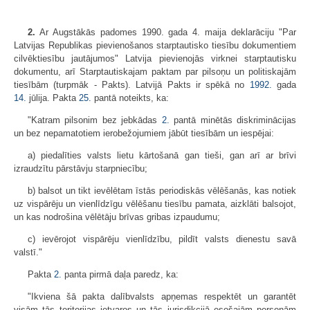
2.
Ar Augstākās padomes 1990. gada 4. maija deklarāciju "Par
Latvijas Republikas pievienošanos starptautisko tiesību dokumentiem
cilvēktiesību jautājumos" Latvija pievienojās virknei starptautisku
dokumentu, arī Starptautiskajam paktam par pilsoņu un politiskajām
tiesībām (turpmāk - Pakts). Latvijā Pakts ir spēkā no
1992.
gada
14.
jūlija. Pakta
25.
pantā noteikts, ka:
"Katram pilsonim bez jebkādas
2.
pantā minētās diskriminācijas
un bez nepamatotiem ierobežojumiem jābūt tiesībām un iespējai:
a) piedalīties valsts lietu kārtošanā gan tieši, gan arī ar brīvi
izraudzītu pārstāvju starpniecību;
b) balsot un tikt ievēlētam īstās periodiskās vēlēšanās, kas notiek
uz vispārēju un vienlīdzīgu vēlēšanu tiesību pamata, aizklāti balsojot,
un kas nodrošina vēlētāju brīvas gribas izpaudumu;
c) ievērojot vispārēju vienlīdzību, pildīt valsts dienestu savā
valstī."
Pakta
2.
panta pirmā daļa paredz, ka:
"Ikviena šā pakta dalībvalsts apņemas respektēt un garantēt
visām tās teritorijas ietvaros un tās jurisdikcijā esošajām personām