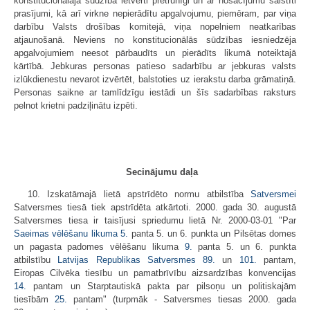
konstitucionālajā sūdzībā ietverti pretrunīgi un ar nosacījumu saistīti
prasījumi, kā arī virkne nepierādītu apgalvojumu, piemēram, par viņa
darbību Valsts drošības komitejā, viņa nopelniem neatkarības
atjaunošanā. Neviens no konstitucionālās sūdzības iesniedzēja
apgalvojumiem neesot pārbaudīts un pierādīts likumā noteiktajā
kārtībā. Jebkuras personas patieso sadarbību ar jebkuras valsts
izlūkdienestu nevarot izvērtēt, balstoties uz ierakstu darba grāmatiņā.
Personas saikne ar tamlīdzīgu iestādi un šīs sadarbības raksturs
pelnot krietni padziļinātu izpēti.
Secinājumu daļa
10. Izskatāmajā lietā apstrīdēto normu atbilstība
Satversmei
Satversmes tiesā tiek apstrīdēta atkārtoti. 2000. gada 30. augustā
Satversmes tiesa ir taisījusi spriedumu lietā Nr. 2000-03-01 "Par
Saeimas vēlēšanu likuma
5.
panta 5. un 6. punkta un Pilsētas domes
un pagasta padomes vēlēšanu likuma
9.
panta 5. un 6. punkta
atbilstību
Latvijas Republikas Satversmes
89.
un
101.
pantam,
Eiropas Cilvēka tiesību un pamatbrīvību aizsardzības konvencijas
14.
pantam un Starptautiskā pakta par pilsoņu un politiskajām
tiesībām
25.
pantam" (turpmāk - Satversmes tiesas 2000. gada