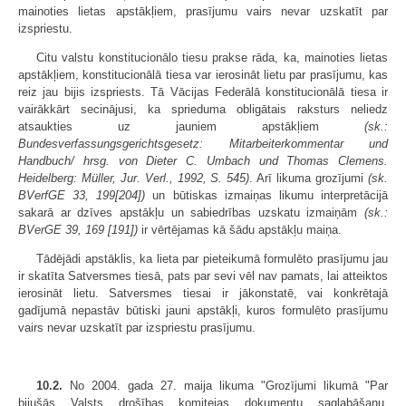
mainoties lietas apstākļiem, prasījumu vairs nevar uzskatīt par
izspriestu.
Citu valstu konstitucionālo tiesu prakse rāda, ka, mainoties lietas
apstākļiem, konstitucionālā tiesa var ierosināt lietu par prasījumu, kas
reiz jau bijis izspriests. Tā Vācijas Federālā konstitucionālā tiesa ir
vairākkārt secinājusi, ka sprieduma obligātais raksturs neliedz
atsaukties uz jauniem apstākļiem
(sk.:
Bundesverfassungsgerichtsgesetz: Mitarbeiterkommentar und
Handbuch/ hrsg. von Dieter C. Umbach und Thomas Clemens.
Heidelberg: Müller, Jur. Verl., 1992, S. 545)
. Arī likuma grozījumi
(sk.
BVerfGE 33, 199[204])
un būtiskas izmaiņas likumu interpretācijā
sakarā ar dzīves apstākļu un sabiedrības uzskatu izmaiņām
(sk.:
BVerGE 39, 169 [191])
ir vērtējamas kā šādu apstākļu maiņa.
Tādējādi apstāklis, ka lieta par pieteikumā formulēto prasījumu jau
ir skatīta Satversmes tiesā, pats par sevi vēl nav pamats, lai atteiktos
ierosināt lietu. Satversmes tiesai ir jākonstatē, vai konkrētajā
gadījumā nepastāv būtiski jauni apstākļi, kuros formulēto prasījumu
vairs nevar uzskatīt par izspriestu prasījumu.
10.2.
No 2004. gada 27. maija likuma "Grozījumi likumā "Par
bijušās Valsts drošības komitejas dokumentu saglabāšanu,