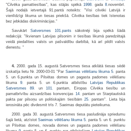
"Cilvēka pamattiesības", kas stājās spēkā
1998.
gada
8.
novembrī.
Šajā nodaļā ietvertajā 91.pantā noteikts: "Visi cilvēki Latvijā ir
vienlīdzīgi likuma un tiesas priekšā. Cilvēka tiesības tiek īstenotas
bez jebkādas diskriminācijas."
Savukārt
Satversmes
101.pants
sākotnēji bija spēkā šādā
redakcijā: "Ikvienam Latvijas pilsonim ir tiesības likumā paredzētajā
veidā piedalīties valsts un pašvaldību darbībā, kā arī pildīt valsts
dienestu. "
4.
2000. gada 15. augustā Satversmes tiesa atklātā tiesas sēdē
izskatīja lietu Nr. 2000-03-01 "Par
Saeimas vēlēšanu likuma
5.
panta
5. un 6.punkta un Pilsētas domes un pagasta padomes vēlēšanu
likuma
9.
panta 5. un 6.punkta atbilstību
Latvijas Republikas
Satversmes
89.
un
101.
pantam, Eiropas Cilvēka tiesību un
pamatbrīvību aizsardzības konvencijas
14.
pantam un Starptautiskā
pakta par pilsoņu un politiskajām tiesībām
25.
pantam". Lieta bija
ierosināta pēc divdesmit trīs 7. Saeimas deputātu pieteikuma.
2000. gada 30. augustā Satversmes tiesa pasludināja spriedumu
šajā lietā, atzīstot
Saeimas vēlēšanu likuma
5.
panta 5. un 6. punktu
un Pilsētas domes, novada domes un pagasta padomes vēlēšanu
likuma
9.
panta 5. un 6. punktu par atbilstošiem
Latvijas Republikas