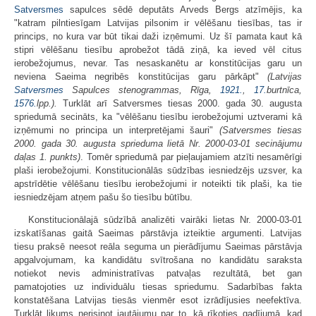
Satversmes
sapulces sēdē deputāts Arveds Bergs atzīmējis, ka
"katram pilntiesīgam Latvijas pilsonim ir vēlēšanu tiesības, tas ir
princips, no kura var būt tikai daži izņēmumi. Uz šī pamata kaut kā
stipri vēlēšanu tiesību aprobežot tādā ziņā, ka ieved vēl citus
ierobežojumus, nevar. Tas nesaskanētu ar konstitūcijas garu un
neviena Saeima negribēs konstitūcijas garu pārkāpt"
(Latvijas
Satversmes
Sapulces stenogrammas, Rīga,
1921.
,
17.
burtnīca,
1576.
lpp.).
Turklāt arī Satversmes tiesas 2000. gada 30. augusta
spriedumā secināts, ka "vēlēšanu tiesību ierobežojumi uztverami kā
izņēmumi no principa un interpretējami šauri"
(Satversmes tiesas
2000. gada 30. augusta sprieduma lietā Nr. 2000-03-01 secinājumu
daļas 1. punkts)
. Tomēr spriedumā par pieļaujamiem atzīti nesamērīgi
plaši ierobežojumi. Konstitucionālās sūdzības iesniedzējs uzsver, ka
apstrīdētie vēlēšanu tiesību ierobežojumi ir noteikti tik plaši, ka tie
iesniedzējam atņem pašu šo tiesību būtību.
Konstitucionālajā sūdzībā analizēti vairāki lietas Nr. 2000-03-01
izskatīšanas gaitā Saeimas pārstāvja izteiktie argumenti. Latvijas
tiesu praksē neesot reāla seguma un pierādījumu Saeimas pārstāvja
apgalvojumam, ka kandidātu svītrošana no kandidātu saraksta
notiekot nevis administratīvas patvaļas rezultātā, bet gan
pamatojoties uz individuālu tiesas spriedumu. Sadarbības fakta
konstatēšana Latvijas tiesās vienmēr esot izrādījusies neefektīva.
Turklāt likums nerisinot jautājumu par to, kā rīkoties gadījumā, kad