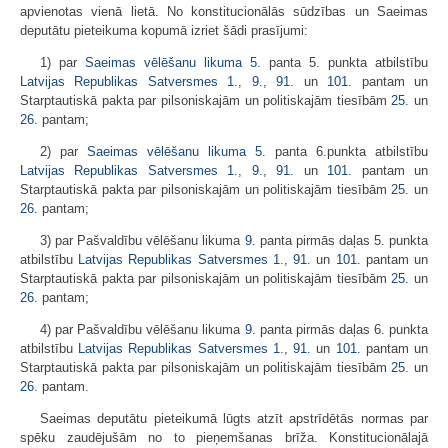
apvienotas vienā lietā. No konstitucionālās sūdzības un Saeimas
deputātu pieteikuma kopumā izriet šādi prasījumi:
1) par
Saeimas vēlēšanu likuma
5.
panta 5. punkta atbilstību
Latvijas Republikas Satversmes
1.
,
9.
,
91.
un
101.
pantam un
Starptautiskā pakta par pilsoniskajām un politiskajām tiesībām
25.
un
26.
pantam;
2) par
Saeimas vēlēšanu likuma
5.
panta 6.punkta atbilstību
Latvijas Republikas Satversmes
1.
,
9.
,
91.
un
101.
pantam un
Starptautiskā pakta par pilsoniskajām un politiskajām tiesībām
25.
un
26.
pantam;
3) par Pašvaldību vēlēšanu likuma
9.
panta pirmās daļas 5. punkta
atbilstību
Latvijas Republikas Satversmes
1.
,
91.
un
101.
pantam un
Starptautiskā pakta par pilsoniskajām un politiskajām tiesībām
25.
un
26.
pantam;
4) par Pašvaldību vēlēšanu likuma
9.
panta pirmās daļas 6. punkta
atbilstību
Latvijas Republikas Satversmes
1.
,
91.
un
101.
pantam un
Starptautiskā pakta par pilsoniskajām un politiskajām tiesībām
25.
un
26.
pantam.
Saeimas deputātu pieteikumā lūgts atzīt apstrīdētās normas par
spēku zaudējušām no to pieņemšanas brīža. Konstitucionālajā