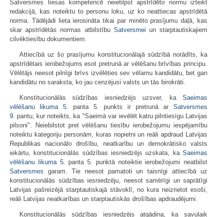
Satversmes tiesas kompetencē neietilpst apstrīdēto normu izteikt
redakcijā, kas noteiktu to personu loku, uz ko neattiecas apstrīdētā
norma. Tādējādi lieta ierosināta tikai par minēto prasījumu daļā, kas
skar apstrīdētās normas atbilstību
Satversmei
un starptautiskajiem
cilvēktiesību dokumentiem.
Attiecībā uz šo prasījumu konstitucionālajā sūdzībā norādīts, ka
apstrīdētais ierobežojums esot pretrunā ar vēlēšanu brīvības principu.
Vēlētājs neesot pilnīgi brīvs izvēlēties sev vēlamu kandidātu, bet gan
kandidātu no saraksta, ko jau cenzējusi valsts un tās birokrāti.
Konstitucionālās sūdzības iesniedzējs uzsver, ka
Saeimas
vēlēšanu likuma
5.
panta 5. punkts ir pretrunā ar
Satversmes
9.
pantu, kur noteikts, ka "Saeimā var ievēlēt katru pilntiesīgu Latvijas
pilsoni". Neiebilstot pret vēlēšanu tiesību ierobežojumu iespējamību
noteiktu kategoriju personām, kuras nopietni un reāli apdraud Latvijas
Republikas nacionālo drošību, neatkarību un demokrātisko valsts
iekārtu, konstitucionālās sūdzības iesniedzējs uzskata, ka
Saeimas
vēlēšanu likuma
5.
panta 5. punktā noteiktie ierobežojumi neatbilst
Satversmes
garam. Tie neesot pamatoti un taisnīgi attiecībā uz
konstitucionālās sūdzības iesniedzēju, neesot samērīgi un saprātīgi
Latvijas pašreizējā starptautiskajā stāvoklī, no kura neizrietot esoši,
reāli Latvijas neatkarības un starptautiskās drošības apdraudējumi.
Konstitucionālās sūdzības iesniedzējs atgādina, ka savulaik