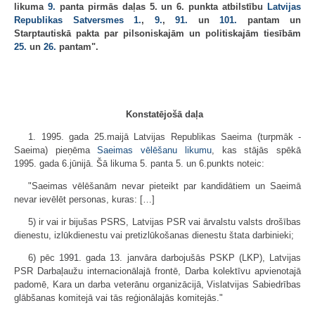
likuma
9.
panta pirmās daļas 5. un 6. punkta atbilstību
Latvijas
Republikas Satversmes
1.
,
9.
,
91.
un
101.
pantam un
Starptautiskā pakta par pilsoniskajām un politiskajām tiesībām
25.
un
26.
pantam".
Konstatējošā daļa
1. 1995. gada 25.maijā Latvijas Republikas Saeima (turpmāk -
Saeima) pieņēma
Saeimas vēlēšanu likumu
, kas stājās spēkā
1995. gada 6.jūnijā. Šā likuma 5. panta 5. un 6.punkts noteic:
"Saeimas vēlēšanām nevar pieteikt par kandidātiem un Saeimā
nevar ievēlēt personas, kuras: […]
5) ir vai ir bijušas PSRS, Latvijas PSR vai ārvalstu valsts drošības
dienestu, izlūkdienestu vai pretizlūkošanas dienestu štata darbinieki;
6) pēc 1991. gada 13. janvāra darbojušās PSKP (LKP), Latvijas
PSR Darbaļaužu internacionālajā frontē, Darba kolektīvu apvienotajā
padomē, Kara un darba veterānu organizācijā, Vislatvijas Sabiedrības
glābšanas komitejā vai tās reģionālajās komitejās."