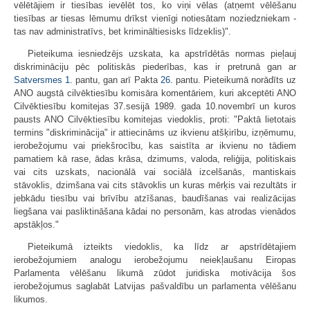
vēlētājiem ir tiesības ievēlēt tos, ko viņi vēlas (atņemt vēlēšanu
tiesības ar tiesas lēmumu drīkst vienīgi notiesātam noziedzniekam -
tas nav administratīvs, bet krimināltiesisks līdzeklis)".
Pieteikuma iesniedzējs uzskata, ka apstrīdētās normas pieļauj
diskrimināciju pēc politiskās piederības, kas ir pretrunā gan ar
Satversmes
1.
pantu, gan arī Pakta
26.
pantu. Pieteikumā norādīts uz
ANO augstā cilvēktiesību komisāra komentāriem, kuri akceptēti ANO
Cilvēktiesību komitejas 37.sesijā 1989. gada 10.novembrī un kuros
pausts ANO Cilvēktiesību komitejas viedoklis, proti: "Paktā lietotais
termins "diskriminācija" ir attiecināms uz ikvienu atšķirību, izņēmumu,
ierobežojumu vai priekšrocību, kas saistīta ar ikvienu no tādiem
pamatiem kā rase, ādas krāsa, dzimums, valoda, reliģija, politiskais
vai cits uzskats, nacionālā vai sociālā izcelšanās, mantiskais
stāvoklis, dzimšana vai cits stāvoklis un kuras mērķis vai rezultāts ir
jebkādu tiesību vai brīvību atzīšanas, baudīšanas vai realizācijas
liegšana vai pasliktināšana kādai no personām, kas atrodas vienādos
apstākļos."
Pieteikumā izteikts viedoklis, ka līdz ar apstrīdētajiem
ierobežojumiem analogu ierobežojumu neiekļaušanu Eiropas
Parlamenta vēlēšanu likumā zūdot juridiska motivācija šos
ierobežojumus saglabāt Latvijas pašvaldību un parlamenta vēlēšanu
likumos.