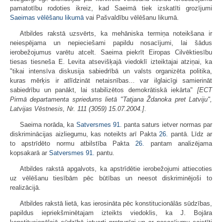
pamatotību rodoties ikreiz, kad Saeimā tiek izskatīti grozījumi
Saeimas vēlēšanu likumā
vai Pašvaldību vēlēšanu likumā.
Atbildes rakstā uzsvērts, ka mehāniska termiņa noteikšana ir
neiespējama un nepieciešami papildu nosacījumi, lai šādus
ierobežojumus varētu atcelt. Saeima piekrīt Eiropas Cilvēktiesību
tiesas tiesneša E. Levita atsevišķajā viedoklī izteiktajai atziņai, ka
"tikai intensīva diskusija sabiedrībā un valsts organizēta politika,
kuras mērķis ir atlīdzināt netaisnības... var ilglaicīgi samierināt
sabiedrību un panākt, lai stabilizētos demokrātiskā iekārta"
[ECT
Pirmā departamenta spriedums lietā "Tatjana Ždanoka pret Latviju",
Latvijas Vēstnesis, Nr. 111 (3059) 15.07.2004.]
.
Saeima norāda, ka
Satversmes
91.
panta saturs ietver normas par
diskriminācijas aizliegumu, kas noteikts arī Pakta
26.
pantā. Līdz ar
to apstrīdēto normu atbilstība Pakta
26.
pantam analizējama
kopsakarā ar
Satversmes
91.
pantu.
Atbildes rakstā apgalvots, ka apstrīdētie ierobežojumi attiecoties
uz vēlēšanu tiesībām pēc būtības un neesot diskriminējoši to
realizācijā.
Atbildes rakstā lietā, kas ierosināta pēc konstitucionālās sūdzības,
papildus iepriekšminētajam izteikts viedoklis, ka J. Bojāra