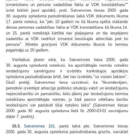
izmantošanu un personu sadarbības fakta ar VDK konstatēšanu""
izriet būtiski jauni apstākļi, proti, Satversmes tiesas 2000. gada
30. augusta sprieduma pasludināšanas laikā VDK dokumentu likuma
17. pants noteica, ka "pēc 10 gadiem no šā likuma spēkā stāšanās
dienas personas sadarbības fakta ar VDK konstatēšana šā likuma 14.
un 15. pantā noteiktajā kārtībā nav pieļaujama un tās iespējamo
sadarbību ar VDK nedrīkst izmantot tiesiskajās attiecībās pret šo
personu". Minētie grozījumi VDK dokumentu likumā šo termiņu
pagarināja uz 20 gadiem.
Vienlaikus jāņem vērā, ka Satversmes tiesa 2000. gada
30. augusta spriedumā noteikusi, ka apstrīdētajās normās noteikto
ierobežojumu samērīgums ir izvērtēts konkrētajos apstākļos
sprieduma pasludināšanas brīdī, bet nav izvērtēts "uz visiem laikiem".
Gluži pretēji, Satversmes tiesa uzsvērusi, ka "likumdevējam,
periodiski izvērtējot attiecīgo politisko situāciju valstī un ierobežojumu
nepieciešamību un pamatotību, būtu jālemj par ierobežojumu termiņa
noteikšanu apstrīdētajās normās, jo šādi pasīvo vēlēšanu tiesību
ierobežojumi var pastāvēt tikai noteiktu laiku"
(Satversmes tiesas
2000. gada 30. augusta sprieduma lietā Nr. 2000-03-01 secinājumu
daļas 7. punkts).
10.3.
Satversmes
101.
pants laikā pēc Satversmes tiesas
2000. gada 30. augusta sprieduma pasludināšanas grozīts, savukārt