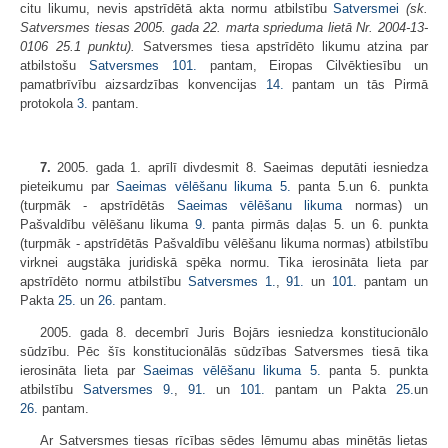
citu likumu, nevis apstrīdētā akta normu atbilstību
Satversmei
(sk.
Satversmes tiesas 2005. gada 22. marta sprieduma lietā Nr. 2004-13-
0106 25.1 punktu).
Satversmes tiesa apstrīdēto likumu atzina par
atbilstošu
Satversmes
101.
pantam, Eiropas Cilvēktiesību un
pamatbrīvību aizsardzības konvencijas
14.
pantam un tās Pirmā
protokola
3.
pantam.
7.
2005. gada 1. aprīlī divdesmit 8. Saeimas deputāti iesniedza
pieteikumu par
Saeimas vēlēšanu likuma
5.
panta 5.un 6. punkta
(turpmāk - apstrīdētās
Saeimas vēlēšanu likuma
normas) un
Pašvaldību vēlēšanu likuma
9.
panta pirmās daļas 5. un 6. punkta
(turpmāk - apstrīdētās Pašvaldību vēlēšanu likuma normas) atbilstību
virknei augstāka juridiskā spēka normu. Tika ierosināta lieta par
apstrīdēto normu atbilstību
Satversmes
1.
,
91.
un
101.
pantam un
Pakta
25.
un
26.
pantam.
2005. gada 8. decembrī Juris Bojārs iesniedza konstitucionālo
sūdzību. Pēc šīs konstitucionālās sūdzības Satversmes tiesā tika
ierosināta lieta par
Saeimas vēlēšanu likuma
5.
panta 5. punkta
atbilstību
Satversmes
9.
,
91.
un
101.
pantam un Pakta
25.
un
26.
pantam.
Ar Satversmes tiesas rīcības sēdes lēmumu abas minētās lietas