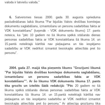
valoda ir latviešu valoda."
6.
Satversmes tiesas 2000. gada 30. augusta sprieduma
pasludināšanas laikā likuma "Par bijušās Valsts drošības komitejas
dokumentu saglabāšanu, izmantošanu un personu sadarbības fakta ar
VDK konstatēšanu" (turpmāk - VDK dokumentu likums) 17. pants
noteica, ka "pēc 10 gadiem no šā likuma spēkā stāšanās dienas
personas sadarbības fakta ar VDK konstatēšana šā likuma 14. un
15.pantā noteiktajā kārtībā nav pieļaujama un tās iespējamo
sadarbību ar VDK nedrīkst izmantot tiesiskajās attiecībās pret šo
personu".
2004. gada 27. maijā tika pieņemts likums "Grozījumi likumā
"Par bijušās Valsts drošības komitejas dokumentu saglabāšanu,
izmantošanu un personu sadarbības fakta ar VDK
konstatēšanu"". Ar šo likumu VDK dokumentu likuma 17. pants
tika grozīts un izteikts šādā redakcijā: "Pēc
20 gadiem no šā
likuma spēkā stāšanās dienas personas sadarbības fakta ar VDK
konstatēšana šā likuma 14. un 15.pantā noteiktajā kārtībā nav
pieļaujama un tās iespējamo sadarbību ar VDK nedrīkst izmantot
tiesiskajās attiecībās pret šo personu." Ar attiecīgu grozījumu tika