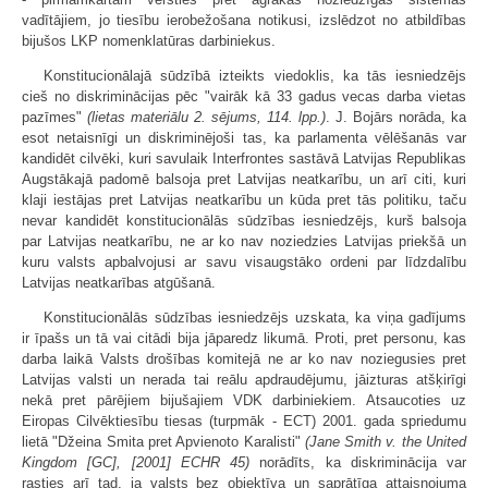
vadītājiem, jo tiesību ierobežošana notikusi, izslēdzot no atbildības
bijušos LKP nomenklatūras darbiniekus.
Konstitucionālajā sūdzībā izteikts viedoklis, ka tās iesniedzējs
cieš no diskriminācijas pēc "vairāk kā 33 gadus vecas darba vietas
pazīmes"
(lietas materiālu 2. sējums, 114. lpp.)
. J. Bojārs norāda, ka
esot netaisnīgi un diskriminējoši tas, ka parlamenta vēlēšanās var
kandidēt cilvēki, kuri savulaik Interfrontes sastāvā Latvijas Republikas
Augstākajā padomē balsoja pret Latvijas neatkarību, un arī citi, kuri
klaji iestājas pret Latvijas neatkarību un kūda pret tās politiku, taču
nevar kandidēt konstitucionālās sūdzības iesniedzējs, kurš balsoja
par Latvijas neatkarību, ne ar ko nav noziedzies Latvijas priekšā un
kuru valsts apbalvojusi ar savu visaugstāko ordeni par līdzdalību
Latvijas neatkarības atgūšanā.
Konstitucionālās sūdzības iesniedzējs uzskata, ka viņa gadījums
ir īpašs un tā vai citādi bija jāparedz likumā. Proti, pret personu, kas
darba laikā Valsts drošības komitejā ne ar ko nav noziegusies pret
Latvijas valsti un nerada tai reālu apdraudējumu, jāizturas atšķirīgi
nekā pret pārējiem bijušajiem VDK darbiniekiem. Atsaucoties uz
Eiropas Cilvēktiesību tiesas (turpmāk - ECT) 2001. gada spriedumu
lietā "Džeina Smita pret Apvienoto Karalisti"
(Jane Smith v. the United
Kingdom [GC], [2001] ECHR 45)
norādīts, ka diskriminācija var
rasties arī tad, ja valsts bez objektīva un saprātīga attaisnojuma