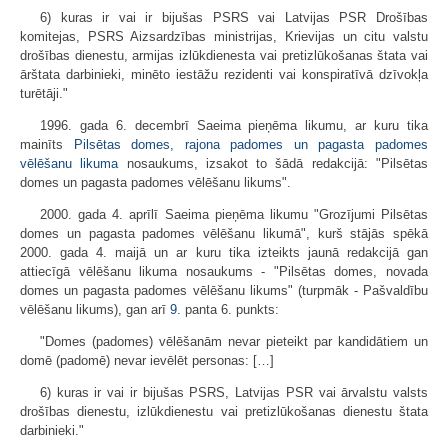
6) kuras ir vai ir bijušas PSRS vai Latvijas PSR Drošības
komitejas, PSRS Aizsardzības ministrijas, Krievijas un citu valstu
drošības dienestu, armijas izlūkdienesta vai pretizlūkošanas štata vai
ārštata darbinieki, minēto iestāžu rezidenti vai konspiratīvā dzīvokļa
turētāji."
1996. gada 6. decembrī Saeima pieņēma likumu, ar kuru tika
mainīts
Pilsētas domes, rajona padomes un pagasta padomes
vēlēšanu likuma
nosaukums, izsakot to šādā redakcijā: "Pilsētas
domes un pagasta padomes vēlēšanu likums".
2000. gada 4. aprīlī Saeima pieņēma likumu "Grozījumi Pilsētas
domes un pagasta padomes vēlēšanu likumā", kurš stājās spēkā
2000. gada 4. maijā un ar kuru tika izteikts jaunā redakcijā gan
attiecīgā vēlēšanu likuma nosaukums - "Pilsētas domes, novada
domes un pagasta padomes vēlēšanu likums" (turpmāk - Pašvaldību
vēlēšanu likums), gan arī
9.
panta 6. punkts:
"Domes (padomes) vēlēšanām nevar pieteikt par kandidātiem un
domē (padomē) nevar ievēlēt personas: […]
6) kuras ir vai ir bijušas PSRS, Latvijas PSR vai ārvalstu valsts
drošības dienestu, izlūkdienestu vai pretizlūkošanas dienestu štata
darbinieki."