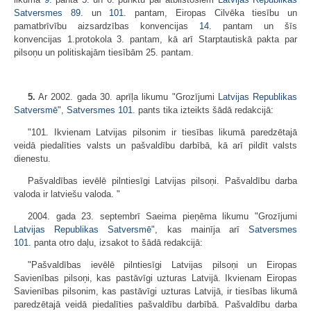
Satversmes
89.
un
101.
pantam, Eiropas Cilvēka tiesību un
pamatbrīvību aizsardzības konvencijas
14.
pantam un šīs
konvencijas 1.protokola 3. pantam, kā arī Starptautiskā pakta par
pilsoņu un politiskajām tiesībām 25. pantam.
5.
Ar 2002. gada 30. aprīļa likumu "Grozījumi
Latvijas Republikas
Satversmē
",
Satversmes
101.
pants tika izteikts šādā redakcijā:
"101. Ikvienam Latvijas pilsonim ir tiesības likumā paredzētajā
veidā piedalīties valsts un pašvaldību darbībā, kā arī pildīt valsts
dienestu.
Pašvaldības ievēlē pilntiesīgi Latvijas pilsoņi. Pašvaldību darba
valoda ir latviešu valoda. "
2004. gada 23. septembrī Saeima pieņēma likumu "Grozījumi
Latvijas Republikas Satversmē
", kas mainīja arī
Satversmes
101.
panta otro daļu, izsakot to šādā redakcijā:
"Pašvaldības ievēlē pilntiesīgi Latvijas pilsoņi un Eiropas
Savienības pilsoņi, kas pastāvīgi uzturas Latvijā. Ikvienam Eiropas
Savienības pilsonim, kas pastāvīgi uzturas Latvijā, ir tiesības likumā
paredzētajā veidā piedalīties pašvaldību darbībā. Pašvaldību darba