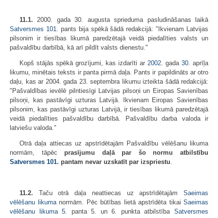
11.1.
2000. gada 30. augusta sprieduma pasludināšanas laikā
Satversmes
101.
pants bija spēkā šādā redakcijā: "Ikvienam Latvijas
pilsonim ir tiesības likumā paredzētajā veidā piedalīties valsts un
pašvaldību darbībā, kā arī pildīt valsts dienestu."
Kopš stājās spēkā grozījumi, kas izdarīti ar
2002.
gada
30.
aprīļa
likumu, minētais teksts ir panta pirmā daļa. Pants ir papildināts ar otro
daļu, kas ar 2004. gada 23. septembra likumu izteikta šādā redakcijā:
"Pašvaldības ievēlē pilntiesīgi Latvijas pilsoņi un Eiropas Savienības
pilsoņi, kas pastāvīgi uzturas Latvijā. Ikvienam Eiropas Savienības
pilsonim, kas pastāvīgi uzturas Latvijā, ir tiesības likumā paredzētajā
veidā piedalīties pašvaldību darbībā. Pašvaldību darba valoda ir
latviešu valoda."
Otrā daļa attiecas uz apstrīdētajām Pašvaldību vēlēšanu likuma
normām, tāpēc
prasījumu daļā par šo normu atbilstību
Satversmes
101.
pantam nevar uzskatīt par izspriestu
.
11.2.
Taču otrā daļa neattiecas uz apstrīdētajām
Saeimas
vēlēšanu likuma
normām. Pēc būtības lietā apstrīdēta tikai
Saeimas
vēlēšanu likuma
5.
panta 5. un 6. punkta atbilstība
Satversmes