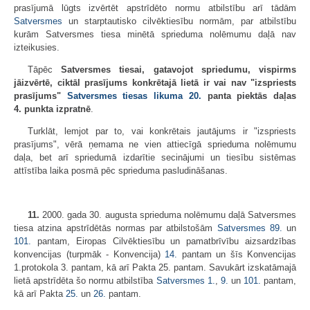
prasījumā lūgts izvērtēt apstrīdēto normu atbilstību arī tādām
Satversmes
un starptautisko cilvēktiesību normām, par atbilstību
kurām Satversmes tiesa minētā sprieduma nolēmumu daļā nav
izteikusies.
Tāpēc
Satversmes tiesai, gatavojot spriedumu, vispirms
jāizvērtē, ciktāl prasījums konkrētajā lietā ir vai nav "izspriests
prasījums"
Satversmes tiesas likuma
20.
panta piektās daļas
4. punkta izpratnē
.
Turklāt, lemjot par to, vai konkrētais jautājums ir "izspriests
prasījums", vērā ņemama ne vien attiecīgā sprieduma nolēmumu
daļa, bet arī spriedumā izdarītie secinājumi un tiesību sistēmas
attīstība laika posmā pēc sprieduma pasludināšanas.
11.
2000. gada 30. augusta sprieduma nolēmumu daļā Satversmes
tiesa atzina apstrīdētās normas par atbilstošām
Satversmes
89.
un
101.
pantam, Eiropas Cilvēktiesību un pamatbrīvību aizsardzības
konvencijas (turpmāk - Konvencija)
14.
pantam un šīs Konvencijas
1.protokola 3. pantam, kā arī Pakta 25. pantam. Savukārt izskatāmajā
lietā apstrīdēta šo normu atbilstība
Satversmes
1.
,
9.
un
101.
pantam,
kā arī Pakta
25.
un
26.
pantam.