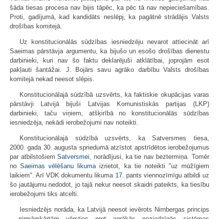
šāda tiesas procesa nav bijis tāpēc, ka pēc tā nav nepieciešamības.
Proti, gadījumā, kad kandidāts neslēpj, ka pagātnē strādājis Valsts
drošības komitejā.
Uz konstitucionālās sūdzības iesniedzēju nevarot attiecināt arī
Saeimas pārstāvja argumentu, ka bijušo un esošo drošības dienestu
darbinieki, kuri nav šo faktu deklarējuši atklātībai, joprojām esot
pakļauti šantāžai. J. Bojārs savu agrāko darbību Valsts drošības
komitejā nekad neesot slēpis.
Konstitucionālajā sūdzībā uzsvērts, ka faktiskie okupācijas varas
pārstāvji Latvijā bijuši Latvijas Komunistiskās partijas (LKP)
darbinieki, taču viņiem, atšķirībā no konstitucionālās sūdzības
iesniedzēja, nekādi ierobežojumi nav noteikti.
Konstitucionālajā sūdzībā uzsvērts, ka Satversmes tiesa,
2000. gada 30. augusta spriedumā atzīstot apstrīdētos ierobežojumus
par atbilstošiem
Satversmei
, norādījusi, ka tie nav beztermiņa
.
Tomēr
no
Saeimas vēlēšanu likuma
izrietot, ka tie noteikti "uz mūžīgiem
laikiem". Arī VDK dokumentu likuma
17.
pants viennozīmīgu atbildi uz
šo jautājumu nedodot, jo tajā nekur neesot skaidri pateikts, ka tiesību
ierobežojumi tiks atcelti.
Iesniedzējs norāda, ka Latvijā neesot ievērots Nirnbergas princips
- pirmāmkārtām vērsties pret agrākās noziedzīgās sistēmas