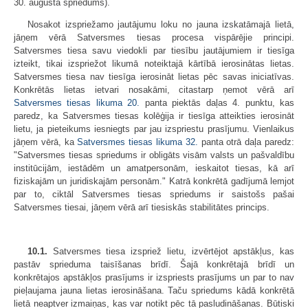
30. augusta spriedums).
Nosakot izspriežamo jautājumu loku no jauna izskatāmajā lietā,
jāņem vērā Satversmes tiesas procesa vispārējie principi.
Satversmes tiesa savu viedokli par tiesību jautājumiem ir tiesīga
izteikt, tikai izspriežot likumā noteiktajā kārtībā ierosinātas lietas.
Satversmes tiesa nav tiesīga ierosināt lietas pēc savas iniciatīvas.
Konkrētās lietas ietvari nosakāmi, citastarp ņemot vērā arī
Satversmes tiesas likuma
20.
panta piektās daļas 4. punktu, kas
paredz, ka Satversmes tiesas kolēģija ir tiesīga atteikties ierosināt
lietu, ja pieteikums iesniegts par jau izspriestu prasījumu. Vienlaikus
jāņem vērā, ka
Satversmes tiesas likuma
32.
panta otrā daļa paredz:
"Satversmes tiesas spriedums ir obligāts visām valsts un pašvaldību
institūcijām, iestādēm un amatpersonām, ieskaitot tiesas, kā arī
fiziskajām un juridiskajām personām." Katrā konkrētā gadījumā lemjot
par to, ciktāl Satversmes tiesas spriedums ir saistošs pašai
Satversmes tiesai, jāņem vērā arī tiesiskās stabilitātes princips.
10.1.
Satversmes tiesa izspriež lietu, izvērtējot apstākļus, kas
pastāv sprieduma taisīšanas brīdī. Šajā konkrētajā brīdī un
konkrētajos apstākļos prasījums ir izspriests prasījums un par to nav
pieļaujama jauna lietas ierosināšana. Taču spriedums kādā konkrētā
lietā neaptver izmaiņas, kas var notikt pēc tā pasludināšanas. Būtiski