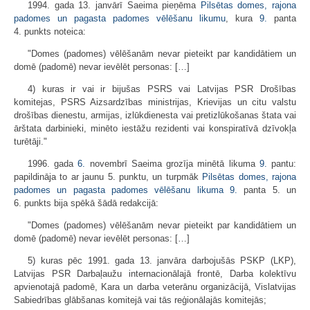
1994. gada 13. janvārī Saeima pieņēma
Pilsētas domes, rajona
padomes un pagasta padomes vēlēšanu likumu
, kura
9.
panta
4. punkts noteica:
"Domes (padomes) vēlēšanām nevar pieteikt par kandidātiem un
domē (padomē) nevar ievēlēt personas: […]
4) kuras ir vai ir bijušas PSRS vai Latvijas PSR Drošības
komitejas, PSRS Aizsardzības ministrijas, Krievijas un citu valstu
drošības dienestu, armijas, izlūkdienesta vai pretizlūkošanas štata vai
ārštata darbinieki, minēto iestāžu rezidenti vai konspiratīvā dzīvokļa
turētāji."
1996. gada
6.
novembrī Saeima grozīja minētā likuma
9.
pantu:
papildināja to ar jaunu 5. punktu, un turpmāk
Pilsētas domes, rajona
padomes un pagasta padomes vēlēšanu likuma
9.
panta 5. un
6. punkts bija spēkā šādā redakcijā:
"Domes (padomes) vēlēšanām nevar pieteikt par kandidātiem un
domē (padomē) nevar ievēlēt personas: […]
5) kuras pēc 1991. gada 13. janvāra darbojušās PSKP (LKP),
Latvijas PSR Darbaļaužu internacionālajā frontē, Darba kolektīvu
apvienotajā padomē, Kara un darba veterānu organizācijā, Vislatvijas
Sabiedrības glābšanas komitejā vai tās reģionālajās komitejās;