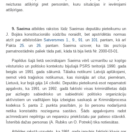
neizturas atšķirīgi pret personām, kuru situācijas ir ievērojami
atšķirīgas.
9. Saeima
atbildes rakstos lūdz Saeimas deputātu pieteikumu un
J. Bojāra konstitucionālo sūdzību noraidīt, bet apstrīdētās normas
atzīt par atbilstošām
Satversmes
1.
,
9.
,
91.
un
101.
pantam, kā arī
Pakta
25.
un
26.
pantam. Saeima uzsver, ka tās pozīcija
pamatnostādnēs paliek tāda pati, kāda tā bija lietā Nr. 2000-03-01.
Papildus šajā lietā secinātajam Saeima vērš uzmanību uz kopīgo
vēsturisko un politisko kontekstu bijušajā PSRS teritorijā 1990. gada
beigās un 1991. gada sākumā. Tālaika notikumi Latvijā aplūkojami,
ņemot vērā traģiskos notikumus, kas risinājās arī citur, piemēram,
Lietuvā, kur bojā gāja 14 cilvēki. Deputātu pieteikumā esot nepamatoti
apgalvots, ka 1991. un 1992. gadā faktiski visas krimināllietas daļā
par aizliegto sabiedrisko un sabiedriski politisko organizāciju
aktīvistiem un vadītājiem bija izbeigtas saskaņā ar Kriminālprocesa
kodeksa 5. panta 2. punkta prasībām, jo šo personu nodarījumā
netika konstatēts nozieguma sastāvs. Šāds apgalvojums radot
acīmredzami nepilnīgu un nepareizu priekšstatu par patieso stāvokli.
Īstenībā dažas personas (A. Rubiks un O. Potreki) tika notiesātas.
Atbildes rakstā uzsvērts, ka 1991. gada janvāris faktiski kļuvis par