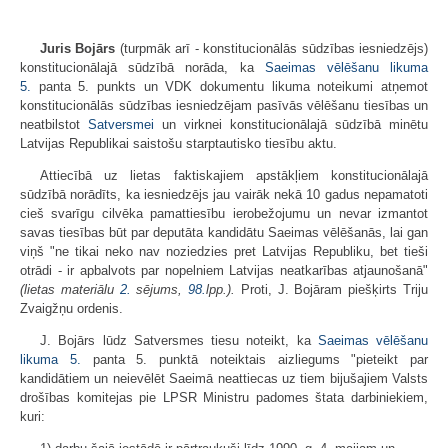
Juris Bojārs
(turpmāk arī - konstitucionālās sūdzības iesniedzējs)
konstitucionālajā sūdzībā norāda, ka
Saeimas vēlēšanu likuma
5.
panta 5. punkts un VDK dokumentu likuma noteikumi atņemot
konstitucionālās sūdzības iesniedzējam pasīvās vēlēšanu tiesības un
neatbilstot
Satversmei
un virknei konstitucionālajā sūdzībā minētu
Latvijas Republikai saistošu starptautisko tiesību aktu.
Attiecībā uz lietas faktiskajiem apstākļiem konstitucionālajā
sūdzībā norādīts, ka iesniedzējs jau vairāk nekā 10 gadus nepamatoti
cieš svarīgu cilvēka pamattiesību ierobežojumu un nevar izmantot
savas tiesības būt par deputāta kandidātu Saeimas vēlēšanās, lai gan
viņš "ne tikai neko nav noziedzies pret Latvijas Republiku, bet tieši
otrādi - ir apbalvots par nopelniem Latvijas neatkarības atjaunošanā"
(lietas materiālu
2.
sējums,
98.
lpp.).
Proti, J. Bojāram piešķirts Triju
Zvaigžņu ordenis.
J. Bojārs lūdz Satversmes tiesu noteikt, ka
Saeimas vēlēšanu
likuma
5.
panta 5. punktā noteiktais aizliegums "pieteikt par
kandidātiem un neievēlēt Saeimā neattiecas uz tiem bijušajiem Valsts
drošības komitejas pie LPSR Ministru padomes štata darbiniekiem,
kuri: