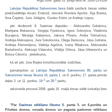
Rīgā 2006. gada 15. jūnijā lietā Nr. 2005-13-0106
Latvijas Republikas Satversmes tiesa
šādā sastāvā: tiesas sēdes
priekšsēdētājs Aivars Endziņš, tiesneši Romāns Apsītis, Aija Branta,
Ilma Čepāne, Juris Jelāgins, Gunārs Kūtris un Andrejs Lepse,
pēc divdesmit 8. Saeimas deputātu - Aleksandra Golubova,
Martijana Bekasova, Sergeja Fjodorova, Igora Solovjova, Vladimira
Buzajeva, Nikolaja Kabanova, Jakova Plinera, Andra Tolmačova,
Andreja Aleksejeva, Jura Sokolovska, Oļega Deņisova, Jāņa Jurkāna,
Andreja Klementjeva, Valērija Agešina, Ivana Ribakova, Aleksandra
Bartaševiča, Alekseja Vidavska, Vitālija Orlova, Jāņa Urbanoviča un
Borisa Cileviča - pieteikuma,
kā arī pēc Jura Bojāra konstitucionālās sūdzības,
pamatojoties uz
Latvijas Republikas Satversmes
85. pantu
un
Satversmes tiesas likuma
16. panta
1. un 6. punktu,
17.
panta pirmās
2
1
daļas 3. un 11. punktu,
19.
un
28.
pantu,
rakstveida procesā 2006. gada 16. maijā tiesas sēdē izskatīja lietu
"Par
Saeimas vēlēšanu likuma
5.
panta 5. un 6.punkta un
Pilsētas domes, novada domes un pagasta padomes vēlēšanu