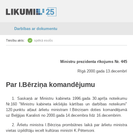
Darbības ar dokumentu
Tiesību akts:
spēkā esošs
Ministru prezidenta rīkojums Nr. 445
Rīgā 2000.gada 13.decembrī
Par I.Bērziņa komandējumu
1. Saskaņā ar Ministru kabineta 1996.gada 30.aprīļa noteikumu
Nr.160 "Ministru kabineta iekšējās kārtības un darbības noteikumi"
120.punktu atļaut ārlietu ministram I.Bērziņam doties komandējumā
uz Beļģijas Karalisti no 2000.gada 14.decembra līdz 16.decembrim.
2. Ārlietu ministra I.Bērziņa prombūtnes laikā par ārlietu ministra
vietas izpildītāju iecelt kultūras ministri K.Pētersoni.