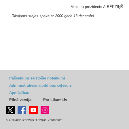
Ministru prezidents A.BĒRZIŅŠ
Rīkojums stājas spēkā ar 2000.gada 13.decembri
Pašvaldību saistošie noteikumi
Administratīvās atbildības ceļvedis
Apmācības
Pilnā versija
Par Likumi.lv
© Oficiālais izdevējs "Latvijas Vēstnesis"