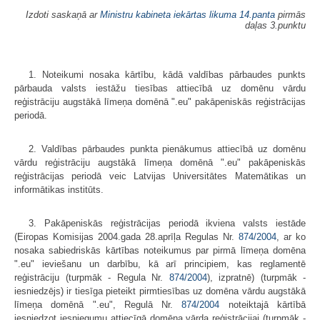
Izdoti saskaņā ar
Ministru kabineta iekārtas likuma
14.panta
pirmās
daļas 3.punktu
1. Noteikumi nosaka kārtību, kādā valdības pārbaudes punkts
pārbauda valsts iestāžu tiesības attiecībā uz domēnu vārdu
reģistrāciju augstākā līmeņa domēnā ".eu" pakāpeniskās reģistrācijas
periodā.
2. Valdības pārbaudes punkta pienākumus attiecībā uz domēnu
vārdu reģistrāciju augstākā līmeņa domēnā ".eu" pakāpeniskās
reģistrācijas periodā veic Latvijas Universitātes Matemātikas un
informātikas institūts.
3. Pakāpeniskās reģistrācijas periodā ikviena valsts iestāde
(Eiropas Komisijas 2004.gada 28.aprīļa Regulas Nr.
874/2004
, ar ko
nosaka sabiedriskās kārtības noteikumus par pirmā līmeņa domēna
".eu" ieviešanu un darbību, kā arī principiem, kas reglamentē
reģistrāciju (turpmāk - Regula Nr.
874/2004
), izpratnē) (turpmāk -
iesniedzējs) ir tiesīga pieteikt pirmtiesības uz domēna vārdu augstākā
līmeņa domēnā ".eu", Regulā Nr.
874/2004
noteiktajā kārtībā
iesniedzot iesniegumu attiecīgā domēna vārda reģistrācijai (turpmāk -