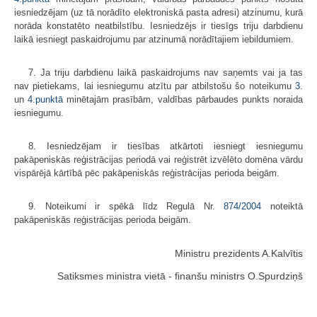
iesniedzējam (uz tā norādīto elektroniskā pasta adresi) atzinumu, kurā
norāda konstatēto neatbil­stību. Iesniedzējs ir tiesīgs triju darbdienu
laikā iesniegt paskaidrojumu par atzinumā norādītajiem iebildumiem.
7. Ja triju darbdienu laikā paskaidrojums nav saņemts vai ja tas
nav pietiekams, lai iesniegumu atzītu par atbilstošu šo noteikumu
3.
un
4.punktā
minētajām prasībām, valdības pārbaudes punkts noraida
iesniegumu.
8. Iesniedzējam ir tiesības atkārtoti iesniegt iesniegumu
pakāpeniskās reģistrācijas periodā vai reģistrēt izvēlēto domēna vārdu
vispārējā kārtībā pēc pakāpeniskās reģistrācijas perioda beigām.
9. Noteikumi ir spēkā līdz Regulā Nr.
874/2004
noteiktā
pakāpeniskās reģistrācijas perioda beigām.
Ministru prezidents A.Kalvītis
Satiksmes ministra vietā - finanšu ministrs O.Spurdziņš