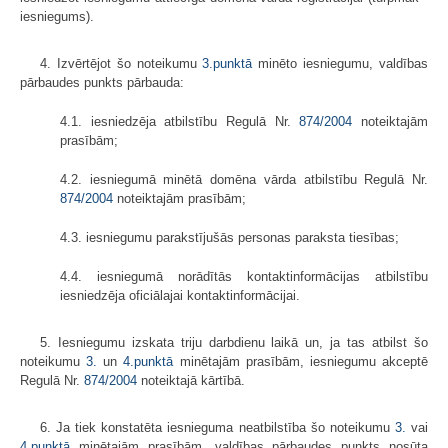
iesniegums).
4. Izvērtējot šo noteikumu
3.punktā
minēto iesniegumu, valdības
pārbaudes punkts pārbauda:
4.1. iesniedzēja atbilstību Regulā Nr.
874/2004
noteiktajām
prasībām;
4.2. iesniegumā minētā domēna vārda atbilstību Regulā Nr.
874/2004
noteiktajām prasībām;
4.3. iesniegumu parakstījušās personas paraksta tiesības;
4.4. iesniegumā norādītās kontaktinformācijas atbilstību
iesniedzēja oficiālajai kontaktinformācijai.
5. Iesniegumu izskata triju darbdienu laikā un, ja tas atbilst šo
noteikumu
3.
un
4.punktā
minētajām prasībām, iesniegumu akceptē
Regulā Nr.
874/2004
noteiktajā kārtībā.
6. Ja tiek konstatēta iesnieguma neatbilstība šo noteikumu
3.
vai
4.punktā
minētajām prasībām, valdības pārbaudes punkts nosūta