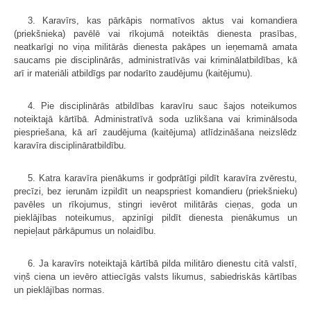
3. Karavīrs, kas pārkāpis normatīvos aktus vai komandiera
(priekšnieka) pavēlē vai rīkojumā noteiktās dienesta prasības,
neatkarīgi no viņa militārās dienesta pakāpes un ieņemamā amata
saucams pie disciplinārās, administratīvās vai kriminālatbildības, kā
arī ir materiāli atbildīgs par nodarīto zaudējumu (kaitējumu).
4. Pie disciplinārās atbildības karavīru sauc šajos noteikumos
noteiktajā kārtībā. Administratīvā soda uzlikšana vai kriminālsoda
piespriešana, kā arī zaudējuma (kaitējuma) atlīdzināšana neizslēdz
karavīra disciplināratbildību.
5. Katra karavīra pienākums ir godprātīgi pildīt karavīra zvērestu,
precīzi, bez ierunām izpildīt un neapspriest komandieru (priekšnieku)
pavēles un rīkojumus, stingri ievērot militārās cieņas, goda un
pieklājības noteikumus, apzinīgi pildīt dienesta pienākumus un
nepieļaut pārkāpumus un nolaidību.
6. Ja karavīrs noteiktajā kārtībā pilda militāro dienestu citā valstī,
viņš ciena un ievēro attiecīgās valsts likumus, sabiedriskās kārtības
un pieklājības normas.