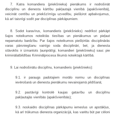
7. Katra komandiera (priekšnieka) pienākums ir nodrošināt
disciplīnu un dienesta kārtību pakļautajā vienībā (apakšvienībā),
veicināt centību un priekšzīmīgu uzvedību, piešķirot apbalvojumus,
kā arī taisnīgi sodīt par disciplīnas pārkāpumiem.
8. Sodot karavīrus, komandieris (priekšnieks) nedrīkst pārkāpt
šajos noteikumos noteiktās tiesības un pienākumus un pieļaut
nepamatotu bardzību. Par šajos noteikumos piešķirtās disciplinārās
varas pārsniegšanu vainīgo soda disciplināri, bet, ja dienesta
stāvoklis ir izmantots ļaunprātīgi, komandieri (priekšnieku) sauc pie
kriminālatbildības Kriminālprocesa likumā noteiktajā kārtībā.
9. Lai nodrošinātu disciplīnu, komandieris (priekšnieks):
9.1. ir paraugs padotajiem morālo normu un disciplīnas
ievērošanā un dienesta pienākumu nevainojamā pildīšanā;
9.2. pastāvīgi kontrolē kaujas gatavību un disciplīnu
pakļautajās vienībās (apakšvienībās);
9.3. noskaidro disciplīnas pārkāpumu iemeslus un apstākļus,
kā arī trūkumus dienesta organizācijā, kas varētu būt par cēloni