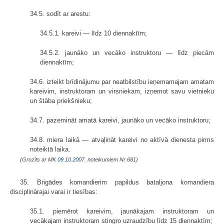
34.5. sodīt ar arestu:
34.5.1. kareivi — līdz 10 diennaktīm;
34.5.2. jaunāko un vecāko instruktoru — līdz piecām
diennaktīm;
34.6. izteikt brīdinājumu par neatbilstību ieņemamajam amatam
kareivim, instruktoram un virsniekam, izņemot savu vietnieku
un štāba priekšnieku;
34.7. pazemināt amatā kareivi, jaunāko un vecāko instruktoru;
34.8. miera laikā — atvaļināt kareivi no aktīvā dienesta pirms
noteiktā laika.
(Grozīts ar MK
09.10.2007.
noteikumiem Nr.681)
35. Brigādes komandierim papildus bataljona komandiera
disciplinārajai varai ir tiesības:
35.1. piemērot kareivim, jaunākajam instruktoram un
vecākajam instruktoram stingro uzraudzību līdz 15 diennaktīm;