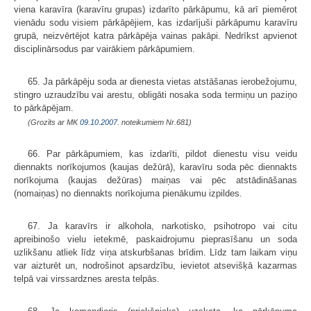
viena karavīra (karavīru grupas) izdarīto pārkāpumu, kā arī piemērot
vienādu sodu visiem pārkāpējiem, kas izdarījuši pārkāpumu karavīru
grupā, neizvērtējot katra pārkāpēja vainas pakāpi. Nedrīkst apvienot
disciplinārsodus par vairākiem pārkāpumiem.
65. Ja pārkāpēju soda ar dienesta vietas atstāšanas ierobežojumu,
stingro uzraudzību vai arestu, obligāti nosaka soda termiņu un paziņo
to pārkāpējam.
(Grozīts ar MK
09.10.2007.
noteikumiem Nr.681)
66. Par pārkāpumiem, kas izdarīti, pildot dienestu visu veidu
diennakts norīkojumos (kaujas dežūrā), karavīru soda pēc diennakts
norīkojuma (kaujas dežūras) maiņas vai pēc atstādināšanas
(nomaiņas) no diennakts norīkojuma pienākumu izpildes.
67. Ja karavīrs ir alkohola, narkotisko, psihotropo vai citu
apreibinošo vielu ietekmē, paskaidrojumu pieprasīšanu un soda
uzlikšanu atliek līdz viņa atskurbšanas brīdim. Līdz tam laikam viņu
var aizturēt un, nodrošinot apsardzību, ievietot atsevišķā kazarmas
telpā vai virssardznes aresta telpās.