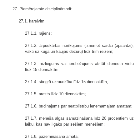
27. Piemērojamie disciplinārsodi:
27.1. kareivim:
27.1.1. rājiens;
27.1.2. ārpuskārtas norīkojums (izņemot sardzi (apsardzi),
vakti uz kuģa un kaujas dežūru) līdz trim reizēm;
27.1.3. aizliegums vai ierobežojums atstāt dienesta vietu
līdz 15 diennaktīm;
27.1.4. stingrā uzraudzība līdz 15 diennaktīm;
27.1.5. arests līdz 10 diennaktīm;
27.1.6. brīdinājums par neatbilstību ieņemamajam amatam;
27.1.7. mēneša algas samazināšana līdz 20 procentiem uz
laiku, kas nav ilgāks par sešiem mēnešiem;
27.1.8. pazemināšana amatā;