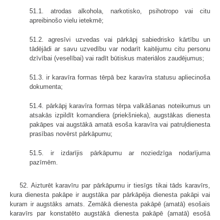
51.1. atrodas alkohola, narkotisko, psihotropo vai citu
apreibinošo vielu ietekmē;
51.2. agresīvi uzvedas vai pārkāpj sabiedrisko kārtību un
tādējādi ar savu uzvedību var nodarīt kaitējumu citu personu
dzīvībai (veselībai) vai radīt būtiskus materiālos zaudējumus;
51.3. ir karavīra formas tērpā bez karavīra statusu apliecinoša
dokumenta;
51.4. pārkāpj karavīra formas tērpa valkāšanas noteikumus un
atsakās izpildīt komandiera (priekšnieka), augstākas dienesta
pakāpes vai augstākā amatā esoša karavīra vai patruļdienesta
prasības novērst pārkāpumu;
51.5. ir izdarījis pārkāpumu ar noziedzīga nodarījuma
pazīmēm.
52. Aizturēt karavīru par pārkāpumu ir tiesīgs tikai tāds karavīrs,
kura dienesta pakāpe ir augstāka par pārkāpēja dienesta pakāpi vai
kuram ir augstāks amats. Zemākā dienesta pakāpē (amatā) esošais
karavīrs par konstatēto augstākā dienesta pakāpē (amatā) esošā