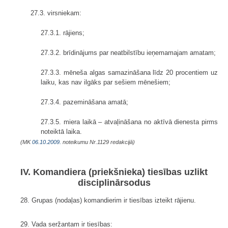
27.3. virsniekam:
27.3.1. rājiens;
27.3.2. brīdinājums par neatbilstību ieņemamajam amatam;
27.3.3. mēneša algas samazināšana līdz 20 procentiem uz
laiku, kas nav ilgāks par sešiem mēnešiem;
27.3.4. pazemināšana amatā;
27.3.5. miera laikā – atvaļināšana no aktīvā dienesta pirms
noteiktā laika.
(MK
06.10.2009.
noteikumu Nr.1129 redakcijā)
IV. Komandiera (priekšnieka) tiesības uzlikt
disciplinārsodus
28. Grupas (nodaļas) komandierim ir tiesības izteikt rājienu.
29. Vada seržantam ir tiesības: