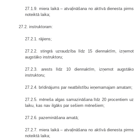
27.1.9. miera laikā – atvaļināšana no aktīvā dienesta pirms
noteiktā laika;
27.2. instruktoram:
27.2.1. rājiens;
27.2.2. stingrā uzraudzība līdz 15 diennaktīm, izņemot
augstāko instruktoru;
27.2.3. arests līdz 10 diennaktīm, izņemot augstāko
instruktoru;
27.2.4. brīdinājums par neatbilstību ieņemamajam amatam;
27.2.5. mēneša algas samazināšana līdz 20 procentiem uz
laiku, kas nav ilgāks par sešiem mēnešiem;
27.2.6. pazemināšana amatā;
27.2.7. miera laikā – atvaļināšana no aktīvā dienesta pirms
noteiktā laika;