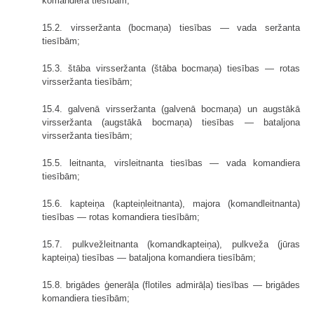
komandiera tiesībām;
15.2. virsseržanta (bocmaņa) tiesības — vada seržanta
tiesībām;
15.3. štāba virsseržanta (štāba bocmaņa) tiesības — rotas
virsseržanta tiesībām;
15.4. galvenā virsseržanta (galvenā bocmaņa) un augstākā
virsseržanta (augstākā bocmaņa) tiesības — bataljona
virsseržanta tiesībām;
15.5. leitnanta, virsleitnanta tiesības — vada komandiera
tiesībām;
15.6. kapteiņa (kapteiņleitnanta), majora (komandleitnanta)
tiesības — rotas komandiera tiesībām;
15.7. pulkvežleitnanta (komandkapteiņa), pulkveža (jūras
kapteiņa) tiesības — bataljona komandiera tiesībām;
15.8. brigādes ģenerāļa (flotiles admirāļa) tiesības — brigādes
komandiera tiesībām;