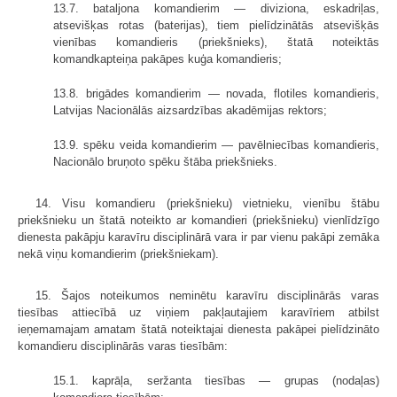
13.7. bataljona komandierim — diviziona, eskadriļas,
atsevišķas rotas (baterijas), tiem pielīdzinātās atsevišķās
vienības komandieris (priekšnieks), štatā noteiktās
komandkapteiņa pakāpes kuģa komandieris;
13.8. brigādes komandierim — novada, flotiles komandieris,
Latvijas Nacionālās aizsardzības akadēmijas rektors;
13.9. spēku veida komandierim — pavēlniecības komandieris,
Nacionālo bruņoto spēku štāba priekšnieks.
14. Visu komandieru (priekšnieku) vietnieku, vienību štābu
priekšnieku un štatā noteikto ar komandieri (priekšnieku) vienlīdzīgo
dienesta pakāpju karavīru disciplinārā vara ir par vienu pakāpi zemāka
nekā viņu komandierim (priekšniekam).
15. Šajos noteikumos neminētu karavīru disciplinārās varas
tiesības attiecībā uz viņiem pakļautajiem karavīriem atbilst
ieņemamajam amatam štatā noteiktajai dienesta pakāpei pielīdzināto
komandieru disciplinārās varas tiesībām:
15.1. kaprāļa, seržanta tiesības — grupas (nodaļas)