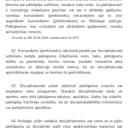
lēmumu par pārkāpēja so­dīšanu, nosakot soda veidu. Ja pārkāpumam
ir noziedzīga nodarījuma pazīmes vai tas ir ārkārtējs gadījums,
vienības komandieris (priekšnieks) nekavējoties par to ziņo
augstākam komandierim (priekšniekam) un Militārajai policijai.
Pārkāpumus, kas uzskatāmi par ārkārtējiem gadījumiem, nosaka
aizsardzības ministrs.
(Grozīts ar MK
30.06.2009.
noteikumiem Nr.657)
62. Komandieris (priekšnieks) rakstiskā pavēlē par disciplinārsoda
uzlikšanu norāda pārkāpuma izdarīšanas vietu, laiku, pārkāpuma
būtību un piemērotās tiesību normas (norādot normatīvā akta
nosaukumu un attiecīgo tiesību normu), kā arī disciplinārsoda
apstrīdēšanas iespējas un termiņu tā apstrīdēšanai.
63. Disciplinārsodu uzliek atbilstoši pārkāpuma izraisīto vai
iespējamo seku smagumam. Nosakot disciplinārsoda veidu un
apmēru, ņem vērā pārkāpuma raksturu, apstākļus, kādos tas izdarīts,
pārkāpēja līdzšinējo uzvedību, kā arī disciplināratbildību mīkstinošos
vai pastiprinošos apstākļus.
64. Aizliegts uzlikt vairākus disciplinārsodus par vienu un to pašu
pārkāpumu un disciplināri sodīt citus apakšvienības karavīrus par