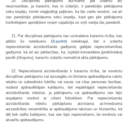
20. Disciplīnas pārkāpums atzīstams par izdarītu aiz
neuzmanības, ja karavīrs, kas to izdarījis, ir paredzējis pārkāpuma
seku iespēju, tomēr vieglprātīgi paļāvies, ka tās varēs novērst, vai arī
nav paredzējis pārkāpuma seku iespēju, kaut gan pēc pārkāpuma
konkrētajiem apstākļiem viņam vajadzēja un viņš varēja tās paredzēt.
21. Par disciplīnas pārkāpumu nav uzskatāma karavīra rīcība, kas
atbilst šo noteikumu
18.punktā
noteiktajai, bet ir izdarīta
nepieciešamās aizstāvēšanās gadījumā, galējās nepieciešamības
gadījumā, kā arī aiz pārliecības, ka, izpildot komandiera (priekšnieka)
pavēli (rīkojumu), karavīrs izdarītu normatīvā akta pārkāpumu.
22. Nepieciešamā aizstāvēšanās ir karavīra rīcība, lai novērstu
disciplīnas pārkāpumu vai aizsargātu no bīstama apdraudējuma valsts
iekārtu un sabiedrisko kārtību vai savas vai citas personas tiesības,
nodarot apdraudētājam kaitējumu, bet nepārkāpjot nepieciešamās
aizstāvēšanās robežas, ja pārkāpumu vai apdraudējumu nav bijis
iespējams novērst ar citiem līdzekļiem. Par nepieciešamās
aizstāvēšanās robežu pārkāpšanu atzīstama acīmredzama
aizsardzības nesamērība ar apdraudējuma raksturu un bīstamību, kā
dēļ tiek radīts kaitējums, kas nav bijis nepieciešams, lai novērstu vai
atvairītu apdraudējumu.