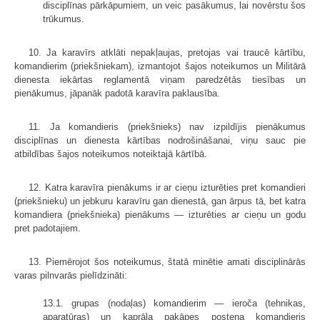
disciplīnas pārkāpumiem, un veic pasākumus, lai novērstu šos
trūkumus.
10. Ja karavīrs atklāti nepakļaujas, pretojas vai traucē kārtību,
komandierim (priekšniekam), izmantojot šajos noteikumos un Militārā
dienesta iekārtas reglamentā viņam paredzētās tiesības un
pienākumus, jāpanāk padotā karavīra paklausība.
11. Ja komandieris (priekšnieks) nav izpildījis pienākumus
disciplīnas un dienesta kārtības nodrošināšanai, viņu sauc pie
atbildības šajos noteikumos noteiktajā kārtībā.
12. Katra karavīra pienākums ir ar cieņu izturēties pret komandieri
(priekšnieku) un jebkuru karavīru gan dienestā, gan ārpus tā, bet katra
komandiera (priekšnieka) pienākums — izturēties ar cieņu un godu
pret padotajiem.
13. Piemērojot šos noteikumus, štatā minētie amati disciplinārās
varas pilnvarās pielīdzināti:
13.1. grupas (nodaļas) komandierim — ieroča (tehnikas,
aparatūras) un kaprāļa pakāpes posteņa komandieris