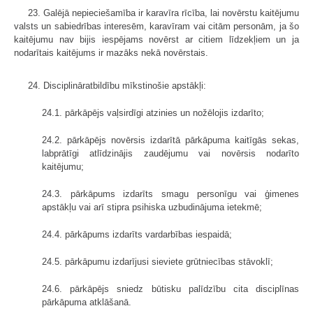
23. Galējā nepieciešamība ir karavīra rīcība, lai novērstu kaitējumu
valsts un sabiedrības interesēm, karavīram vai citām personām, ja šo
kaitējumu nav bijis iespējams novērst ar citiem līdzekļiem un ja
nodarītais kaitējums ir mazāks nekā novērstais.
24. Disciplināratbildību mīkstinošie apstākļi:
24.1. pārkāpējs vaļsirdīgi atzinies un nožēlojis izdarīto;
24.2. pārkāpējs novērsis izdarītā pārkāpuma kaitīgās sekas,
labprātīgi atlīdzinājis zaudējumu vai novērsis nodarīto
kaitējumu;
24.3. pārkāpums izdarīts smagu personīgu vai ģimenes
apstākļu vai arī stipra psihiska uzbudinājuma ietekmē;
24.4. pārkāpums izdarīts vardarbības iespaidā;
24.5. pārkāpumu izdarījusi sieviete grūtniecības stāvoklī;
24.6. pārkāpējs sniedz būtisku palīdzību cita disciplīnas
pārkāpuma atklāšanā.