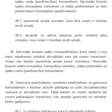
spēku veida (pavēlniecības) komandierim, Nacionālo bruņoto
spēku komandiera vietniekam un štāba priekšniekam un tiem
pielīdzinātam komandierim (priekšniekam);
38.2. pazemināt amatā virsnieku, kuru tikai viņam ir tiesības
iecelt amatā;
38.3. atvaļināt no aktīvā dienesta pirms noteiktā laika
virsnieku, kuru viņam ir tiesības iecelt amatā.
39. Nacionālo bruņoto spēku virspavēlniekam (kara laikā) ir visa
šajos noteikumos noteiktā disciplinārā vara pār visiem karavīriem.
Viņam nav tiesību pazemināt amatā savus vietniekus, Nacionālo
bruņoto spēku komandieri, komandiera vietnieku, štāba priekšnieku un
spēku veidu (pavēlniecību) komandierus.
40. Garnizona priekšniekam, nometnes priekšniekam un garnizona
komandantam ir tiesības aizturēt pārkāpēju un uzlikt disciplinārsodus
saskaņā ar disciplināro varu, kāda katram no viņiem piešķirta pār
visiem pakļautajiem karavīriem, kas atrodas garnizonā un nometnē,
šādos gadījumos:
40.1. ja izdarītais pārkāpums traucē sabiedrisko kārtību;