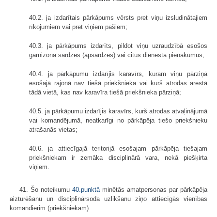
40.2. ja izdarītais pārkāpums vērsts pret viņu izsludinātajiem
rīkojumiem vai pret viņiem pašiem;
40.3. ja pārkāpums izdarīts, pildot viņu uzraudzībā esošos
garnizona sardzes (apsardzes) vai citus dienesta pienākumus;
40.4. ja pārkāpumu izdarījis karavīrs, kuram viņu pārziņā
esošajā rajonā nav tiešā priekšnieka vai kurš atrodas arestā
tādā vietā, kas nav karavīra tiešā priekšnieka pārziņā;
40.5. ja pārkāpumu izdarījis karavīrs, kurš atrodas atvaļinājumā
vai komandējumā, neatkarīgi no pārkāpēja tiešo priekšnieku
atrašanās vietas;
40.6. ja attiecīgajā teritorijā esošajam pārkāpēja tiešajam
priekšniekam ir zemāka disciplinārā vara, nekā piešķirta
viņiem.
41. Šo noteikumu
40.punktā
minētās amatpersonas par pārkāpēja
aizturēšanu un disciplinārsoda uzlikšanu ziņo attiecīgās vienības
komandierim (priekšniekam).