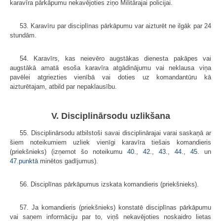
karavīra pārkāpumu nekavējoties ziņo Militārajai policijai.
53. Karavīru par disciplīnas pārkāpumu var aizturēt ne ilgāk par 24
stundām.
54. Karavīrs, kas neievēro augstākas dienesta pakāpes vai
augstākā amatā esoša karavīra atgādinājumu vai neklausa viņa
pavēlei atgriezties vienībā vai doties uz komandantūru kā
aizturētajam, atbild par nepaklausību.
V. Disciplinārsodu uzlikšana
55. Disciplinārsodu atbilstoši savai disciplinārajai varai saskaņā ar
šiem noteikumiem uzliek vienīgi karavīra tiešais komandieris
(priekšnieks) (izņemot šo noteikumu
40.
,
42.
,
43.
,
44.
,
45.
un
47.punktā
minētos gadījumus).
56. Disciplīnas pārkāpumus izskata komandieris (priekšnieks).
57. Ja komandieris (priekšnieks) konstatē disciplīnas pārkāpumu
vai saņem informāciju par to, viņš nekavējoties noskaidro lietas