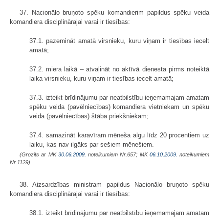
37. Nacionālo bruņoto spēku komandierim papildus spēku veida
komandiera disciplinārajai varai ir tiesības:
37.1. pazemināt amatā virsnieku, kuru viņam ir tiesības iecelt
amatā;
37.2. miera laikā – atvaļināt no aktīvā dienesta pirms noteiktā
laika virsnieku, kuru viņam ir tiesības iecelt amatā;
37.3. izteikt brīdinājumu par neatbilstību ieņemamajam amatam
spēku veida (pavēlniecības) komandiera vietniekam un spēku
veida (pavēlniecības) štāba priekšniekam;
37.4. samazināt karavīram mēneša algu līdz 20 procentiem uz
laiku, kas nav ilgāks par sešiem mēnešiem.
(Grozīts ar MK
30.06.2009.
noteikumiem Nr.657; MK
06.10.2009.
noteikumiem
Nr.1129)
38. Aizsardzības ministram papildus Nacionālo bruņoto spēku
komandiera disciplinārajai varai ir tiesības:
38.1. izteikt brīdinājumu par neatbilstību ieņemamajam amatam