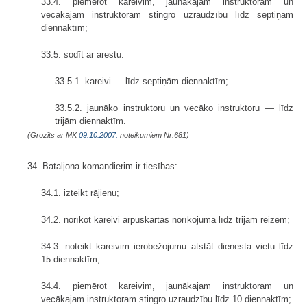
33.4. piemērot kareivim, jaunākajam instruktoram un
vecākajam instruktoram stingro uzraudzību līdz septiņām
diennaktīm;
33.5. sodīt ar arestu:
33.5.1. kareivi — līdz septiņām diennaktīm;
33.5.2. jaunāko instruktoru un vecāko instruktoru — līdz
trijām diennaktīm.
(Grozīts ar MK
09.10.2007.
noteikumiem Nr.681)
34. Bataljona komandierim ir tiesības:
34.1. izteikt rājienu;
34.2. norīkot kareivi ārpuskārtas norīkojumā līdz trijām reizēm;
34.3. noteikt kareivim ierobežojumu atstāt dienesta vietu līdz
15 diennaktīm;
34.4. piemērot kareivim, jaunākajam instruktoram un
vecākajam instruktoram stingro uzraudzību līdz 10 diennaktīm;