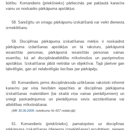
būtību. Komandieris (priekšnieks) pārliecinās par pakļautā karavīra
vainu un noskaidro pārkāpuma apstākļus.
58. Sarežģītu un smagu pārkāpumu izskatīšanā var veikt dienesta
izmeklēšanu.
59. Disciplīnas pārkāpuma izskatīšanas mērķis ir noskaidrot
pārkāpuma izdarīšanas apstākļus un tā raksturu, pārkāpumā
iesaistītās personas, pārkāpumā iesaistītās personas vainas
esamību, kā arī disciplināratbildību mīkstinošos un pastiprinošos
apstākļus. Izskatīšanai jābūt neitrālai un objektīvai. Tajā jāietver gan
labvēlīgās, gan arī nelabvēlīgās liecības par pārkāpēju.
60. Komandieris pirms disciplinārsoda uzlikšanas rakstiski informē
kara­vīru par viņa tiesībām iepazīties ar disciplīnas pārkāpuma
izskatīšanas mate­riāliem (tai skaitā viņa vainas pierādījumiem) un
sniegt paskaidrojumus un pierādījumus sevis aizstāvēšanai vai
atbildības mīkstināšanai.
(MK
30.06.2009.
noteikumu Nr.657 redakcijā)
61. Komandieris (priekšnieks), pamatojoties uz disciplīnas
pārkāpuma izska­tīšanas (dienesta izmeklēšanas) rezultātiem, pieņem