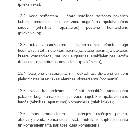
(priekšnieks);
13.2. vada seržantam — štatā noteiktās seržanta pakāpes
kutera komandieris un par vadu augstākas apakšvienības
ieroča (tehnikas, aparatūras) posteņa komandieris
(priekšnieks);
13.3. rotas virsseržantam — baterijas virsseržants, kuģa
bocmanis, štatā noteiktās bocmaņa, štāba bocmaņa pakāpes
kutera komandieris, par rotu augstākas apakš­vienības ieroča
(tehnikas, aparatūras) komandieris (priekšnieks);
13.4. bataljona virsseržantam — eskadriļas, diviziona un tiem
pielīdzinātās atsevišķās vienības virsseržants (bocmanis);
13.5. vada komandierim — štatā noteiktās virsleitnanta
pakāpes kuģa komandieris, par vadu augstākas apakšvienības
ieroča (tehnikas, aparatūras) komandieris (priekšnieks);
13.6. rotas komandierim — baterijas, aviācijas posma,
atsevišķa vada komandieris, štatā noteiktās kapteiņleitnanta
un komandleitnanta pakāpes kuģa komandieris;