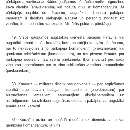
pārkāpuma novēršanai. Šādos gadījumos pārkāpēju norīko atgriezties
savā vienībā (apakšvienībā) vai nosūta viņu uz komandantūru. Ja
pārkāpējs nepilda šo rīkojumu, augstākas dienesta pakāpes
karavīram ir tiesības pārkāpēju aizturēt un personīgi nogādāt uz
vienību, komandantūru vai izsaukt Militārās policijas pārstāvjus.
49. Visos gadījumos augstākas dienesta pakāpes karavīrs vai
augstākā amatā esošs karavīrs, kas konstatējis karavīra pārkāpumu,
par to nekavējoties ziņo pārkāpēja komandierim (priekšniekam) vai
garnizona priekšniekam (komandantam), un tas pieņem lēmumu par
pārkāpēja sodīšanu. Garnizona priekšnieks (komandants) pēc šāda
ziņojuma saņemšanas par to ziņo atbilstošās vienības komandierim
(priekšniekam).
50. Karavīrs — militārās disciplīnas pārkāpējs — pēc atgriešanās
vienībā ziņo savam tiešajam komandierim (priekšniekam) par
aizturēšanas iemesliem, saņemtajiem disciplinārsodiem un
aizrādījumiem, ko izteikuši augstākas dienesta pakāpes vai augstākā
amatā esoši karavīri.
51. Karavīru aiztur un nogādā (nosūta) uz dienesta vietu vai
garnizona komandantūru, ja viņš: