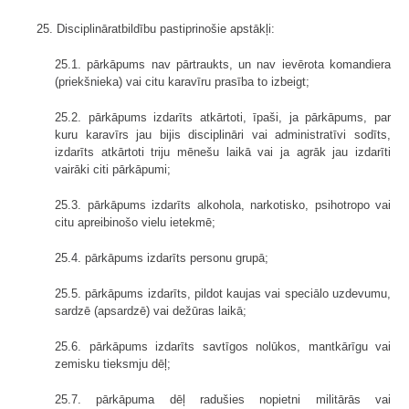
25. Disciplināratbildību pastiprinošie apstākļi:
25.1. pārkāpums nav pārtraukts, un nav ievērota komandiera
(priekšnieka) vai citu karavīru prasība to izbeigt;
25.2. pārkāpums izdarīts atkārtoti, īpaši, ja pārkāpums, par
kuru karavīrs jau bijis disciplināri vai administratīvi sodīts,
izdarīts atkārtoti triju mēnešu laikā vai ja agrāk jau izdarīti
vairāki citi pārkāpumi;
25.3. pārkāpums izdarīts alkohola, narkotisko, psihotropo vai
citu apreibinošo vielu ietekmē;
25.4. pārkāpums izdarīts personu grupā;
25.5. pārkāpums izdarīts, pildot kaujas vai speciālo uzdevumu,
sardzē (apsardzē) vai dežūras laikā;
25.6. pārkāpums izdarīts savtīgos nolūkos, mantkārīgu vai
zemisku tieksmju dēļ;
25.7. pārkāpuma dēļ radušies nopietni militārās vai