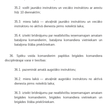
35.2. sodīt jaunāko instruktoru un vecāko instruktoru ar arestu
līdz 10 diennaktīm;
35.3. miera laikā — atvaļināt jaunāko instruktoru un vecāko
instruktoru no aktīvā dienesta pirms noteiktā laika;
35.4. izteikt brīdinājumu par neatbilstību ieņemamajam amatam
bataljona komandierim, bataljona komandiera vietniekam un
bataljona štāba priekšniekam.
36. Spēku veida komandierim papildus brigādes komandiera
disciplinā­rajai varai ir tiesības:
36.1. pazemināt amatā augstāko instruktoru;
36.2. miera laikā — atvaļināt augstāko instruktoru no aktīvā
dienesta pirms noteiktā laika;
36.3. izteikt brīdinājumu par neatbilstību ieņemamajam amatam
brigādes komandierim, brigādes komandiera vietniekam un
brigādes štāba priekšniekam.