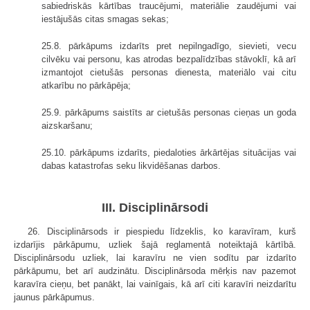
sabiedriskās kārtības traucējumi, materiālie zaudējumi vai
iestājušās citas smagas sekas;
25.8. pārkāpums izdarīts pret nepilngadīgo, sievieti, vecu
cilvēku vai personu, kas atrodas bezpalīdzības stāvoklī, kā arī
izmantojot cietušās personas dienesta, materiālo vai citu
atkarību no pārkāpēja;
25.9. pārkāpums saistīts ar cietušās personas cieņas un goda
aizskaršanu;
25.10. pārkāpums izdarīts, piedaloties ārkārtējas situācijas vai
dabas katastrofas seku likvidēšanas darbos.
III. Disciplinārsodi
26. Disciplinārsods ir piespiedu līdzeklis, ko karavīram, kurš
izdarījis pārkāpumu, uzliek šajā reglamentā noteiktajā kārtībā.
Disciplinārsodu uzliek, lai karavīru ne vien sodītu par izdarīto
pārkāpumu, bet arī audzinātu. Disciplinārsoda mērķis nav pazemot
karavīra cieņu, bet panākt, lai vainīgais, kā arī citi karavīri neizdarītu
jaunus pārkāpumus.