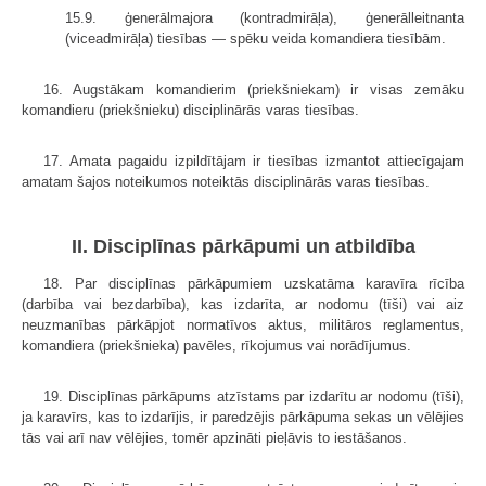
15.9. ģenerālmajora (kontradmirāļa), ģenerālleitnanta
(viceadmirāļa) tiesības — spēku veida komandiera tiesībām.
16. Augstākam komandierim (priekšniekam) ir visas zemāku
komandieru (priekšnieku) disciplinārās varas tiesības.
17. Amata pagaidu izpildītājam ir tiesības izmantot attiecīgajam
amatam šajos noteikumos noteiktās disciplinārās varas tiesības.
II. Disciplīnas pārkāpumi un atbildība
18. Par disciplīnas pārkāpumiem uzskatāma karavīra rīcība
(darbība vai bezdarbība), kas izdarīta, ar nodomu (tīši) vai aiz
neuzmanības pārkāpjot normatīvos aktus, militāros reglamentus,
komandiera (priekšnieka) pavēles, rīkojumus vai norādījumus.
19. Disciplīnas pārkāpums atzīstams par izdarītu ar nodomu (tīši),
ja karavīrs, kas to izdarījis, ir paredzējis pārkāpuma sekas un vēlējies
tās vai arī nav vēlējies, tomēr apzināti pieļāvis to iestāšanos.