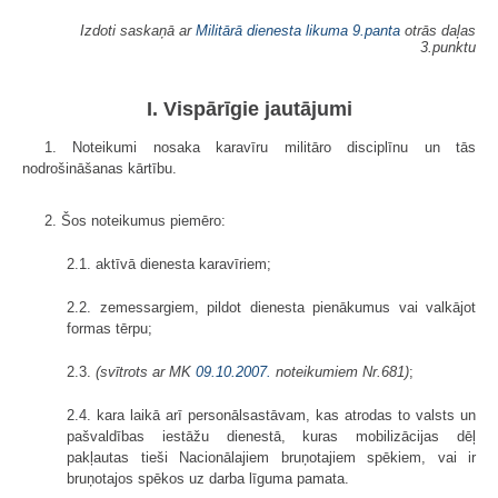
Izdoti saskaņā ar
Militārā dienesta likuma
9.panta
otrās daļas
3.punktu
I. Vispārīgie jautājumi
1. Noteikumi nosaka karavīru militāro disciplīnu un tās
nodrošināšanas kārtību.
2. Šos noteikumus piemēro:
2.1. aktīvā dienesta karavīriem;
2.2. zemessargiem, pildot dienesta pienākumus vai valkājot
formas tērpu;
2.3.
(svītrots ar MK
09.10.2007.
noteikumiem Nr.681)
;
2.4. kara laikā arī personālsastāvam, kas atrodas to valsts un
pašvaldības iestāžu dienestā, kuras mobilizācijas dēļ
pakļautas tieši Nacionālajiem bruņotajiem spēkiem, vai ir
bruņotajos spēkos uz darba līguma pamata.