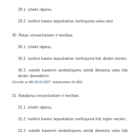
29.1. izteikt rājienu;
29.2. norīkot kareivi ārpuskārtas norīkojumā vienu reizi.
30. Rotas virsseržantam ir tiesības:
30.1. izteikt rājienu;
30.2. norīkot kareivi ārpuskārtas norīkojumā līdz divām reizēm;
30.3. noteikt kareivim ierobežojumu atstāt dienesta vietu līdz
divām diennaktīm.
(Grozīts ar MK
09.10.2007.
noteikumiem Nr.681)
31. Bataljona virsseržantam ir tiesības:
31.1. izteikt rājienu;
31.2. norīkot kareivi ārpuskārtas norīkojumā līdz trijām reizēm;
31.3. noteikt kareivim ierobežojumu atstāt dienesta vietu līdz