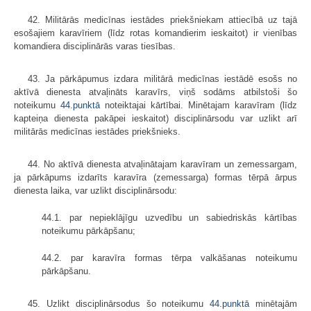
42. Militārās medicīnas iestādes priekšniekam attiecībā uz tajā
esošajiem karavīriem (līdz rotas komandierim ieskaitot) ir vienības
komandiera disciplinārās varas tiesības.
43. Ja pārkāpumus izdara militārā medicīnas iestādē esošs no
aktīvā dienesta atvaļināts karavīrs, viņš sodāms atbilstoši šo
noteikumu
44.punktā
noteiktajai kārtībai. Minētajam karavīram (līdz
kapteiņa dienesta pakāpei ieskaitot) disciplinārsodu var uzlikt arī
militārās medicīnas iestādes priekšnieks.
44. No aktīvā dienesta atvaļinātajam karavīram un zemessargam,
ja pārkāpums izdarīts karavīra (zemessarga) formas tērpā ārpus
dienesta laika, var uzlikt disciplinārsodu:
44.1. par nepieklājīgu uzvedību un sabiedriskās kārtības
noteikumu pārkāpšanu;
44.2. par karavīra formas tērpa valkāšanas noteikumu
pārkāpšanu.
45. Uzlikt disciplinārsodus šo noteikumu
44.punktā
minētajām