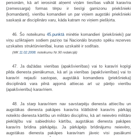
personām, kā arī ierosināt atņemt viņām tiesības valkāt karavīra
(zemessarga) formas tērpu ir tiesīgi garnizonu priekšnieki
(komandanti), vienību komandieri un par viņiem augstāki priekšnieki
saskaņā ar disciplināro varu, kāda katram no viņiem piešķirta.
46. Šo noteikumu
45.punktā
minētie komandieri (priekšnieki) par
viņu uzliktajiem sodiem paziņo tai Nacionālo bruņoto spēku rezerves
uzskaites struktūrvienībai, kuras uzskaitē ir sodītais.
(MK
11.02.2008.
noteikumu Nr.90 redakcijā)
47. Ja dažādas vienības (apakšvienības) vai to karavīri kopīgi
pilda dienesta pienākumus, kā arī ja vienības (apakšvienības) vai to
karavīri nejauši sastopas, augstākā komandiera (priekšnieka)
disciplinārā vara pilnā apjomā attiecas arī uz pārējo vienību
(apakšvienību) karavīriem.
48. Ja starp karavīriem nav savstarpēju dienesta attiecību un
augstākas dienesta pakāpes karavīra klātbūtnē karavīrs pārkāpj
noteikto dienesta kārtību un militāro disciplīnu, kā arī neievēro militāro
pieklājību vai sabiedrisko kārtību, augstākas dienesta pakāpes
karavīrs brīdina pārkāpēju. Ja pārkāpējs brīdinājumu neievēro,
augstākas dienesta pakāpes karavīram jāveic visi pasākumi