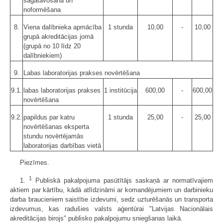
sagatavošana un
noformēšana
8.
Viena dalībnieka apmācība
1 stunda
10,00
-
10,00
grupā akreditācijas jomā
(grupā no 10 līdz 20
dalībniekiem)
9.
Labas laboratorijas prakses novērtēšana
9.1.
labas laboratorijas prakses
1 institūcija
600,00
-
600,00
novērtēšana
9.2.
papildus par katru
1 stunda
25,00
-
25,00
novērtēšanas eksperta
stundu novērtējamās
laboratorijas darbības vietā
Piezīmes.
1
1.
Publiskā pakalpojuma pasūtītājs saskaņā ar normatīvajiem
aktiem par kārtību, kādā atlīdzināmi ar komandēju­miem un darbinieku
darba braucieniem saistītie izdevumi, sedz uzturēšanās un transporta
izdevumus, kas radušies valsts aģentūrai "Latvijas Nacionālais
akreditācijas birojs" publisko pakalpojumu sniegšanas laikā.