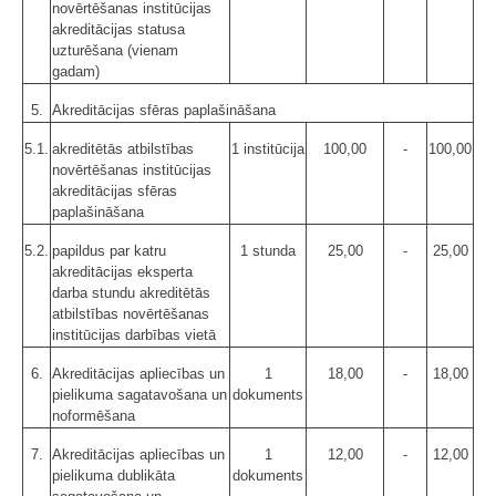
novērtēšanas institūcijas
akreditācijas statusa
uzturēšana (vienam
gadam)
5.
Akreditācijas sfēras paplašināšana
5.1.
akreditētās atbilstības
1 institūcija
100,00
-
100,00
novērtēšanas institūcijas
akreditācijas sfēras
paplašināšana
5.2.
papildus par katru
1 stunda
25,00
-
25,00
akreditācijas eksperta
darba stundu akreditētās
atbilstības novērtēšanas
institūcijas darbības vietā
6.
Akreditācijas apliecības un
1
18,00
-
18,00
pielikuma sagatavošana un
dokuments
noformēšana
7.
Akreditācijas apliecības un
1
12,00
-
12,00
pielikuma dublikāta
dokuments