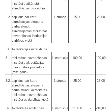
institūciju atkārtotā
akreditācijas procedūra
2.2.
papildus par katru
1 stunda
25,00
-
25,00
akreditācijas eksperta
darba stundu
akreditējamās atbilstības
novērtēšanas institūcijas
darbības vietā
3.
Akreditācijas uzraudzība
3.1.
atbilstības novērtēšanas
1 institūcija
100,00
-
100,00
institūciju akreditācijas
uzraudzības procedūra
(reizi gadā)
3.2.
papildus par katru
1 stunda
25,00
-
25,00
akreditācijas eksperta
darba stundu akreditētās
atbilstības novērtēšanas
institūcijas darbības vietā
4.
Akreditētās atbilstības
1 institūcija
210,00
-
210,00