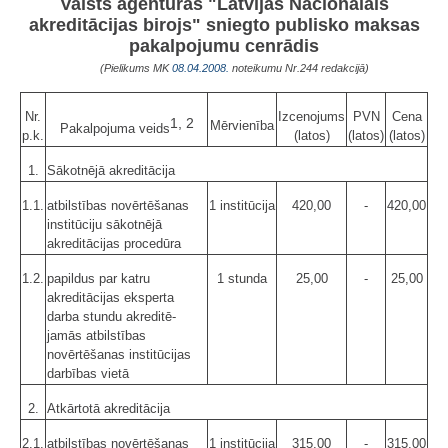
Valsts aģentūras "Latvijas Nacionālais
akreditācijas birojs" sniegto publisko maksas
pakalpojumu cenrādis
(Pielikums MK
08.04.2008.
noteikumu Nr.244 redakcijā)
Nr.
Izcenojums
PVN
Cena
1, 2
Mērvienība
Pakalpojuma veids
p.k.
(latos)
(latos)
(latos)
1.
Sākotnējā akreditācija
1.1.
atbilstības novērtēšanas
1 institūcija
420,00
-
420,00
institūciju sākotnējā
akreditācijas procedūra
1.2.
papildus par katru
1 stunda
25,00
-
25,00
akreditācijas eksperta
darba stundu akreditē­
jamās atbilstības
novērtēšanas institūcijas
darbības vietā
2.
Atkārtotā akreditācija
2.1.
atbilstības novērtēšanas
1 institūcija
315,00
-
315,00