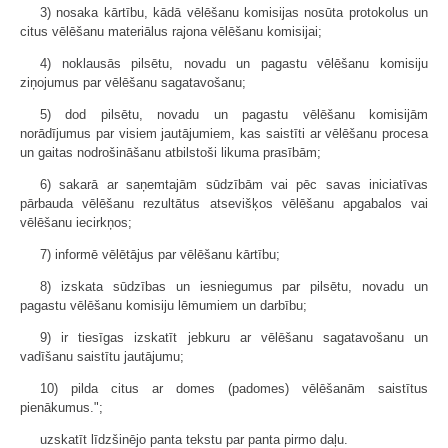
3) nosaka kārtību, kādā vēlēšanu komisijas nosūta protokolus un
citus vēlēšanu materiālus rajona vēlēšanu komisijai;
4) noklausās pilsētu, novadu un pagastu vēlēšanu komisiju
ziņojumus par vēlēšanu sagatavošanu;
5) dod pilsētu, novadu un pagastu vēlēšanu komisijām
norādījumus par visiem jautājumiem, kas saistīti ar vēlēšanu procesa
un gaitas nodrošināšanu atbilstoši likuma prasībām;
6) sakarā ar saņemtajām sūdzībām vai pēc savas iniciatīvas
pārbauda vēlēšanu rezultātus atsevišķos vēlēšanu apgabalos vai
vēlēšanu iecirkņos;
7) informē vēlētājus par vēlēšanu kārtību;
8) izskata sūdzības un iesniegumus par pilsētu, novadu un
pagastu vēlēšanu komisiju lēmumiem un darbību;
9) ir tiesīgas izskatīt jebkuru ar vēlēšanu sagatavošanu un
vadīšanu saistītu jautājumu;
10) pilda citus ar domes (padomes) vēlēšanām saistītus
pienākumus.";
uzskatīt līdzšinējo panta tekstu par panta pirmo daļu.