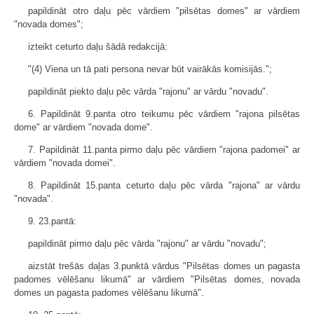
papildināt otro daļu pēc vārdiem "pilsētas domes" ar vārdiem
"novada domes";
izteikt ceturto daļu šādā redakcijā:
"(4) Viena un tā pati persona nevar būt vairākās komisijās.";
papildināt piekto daļu pēc vārda "rajonu" ar vārdu "novadu".
6. Papildināt 9.panta otro teikumu pēc vārdiem "rajona pilsētas
dome" ar vārdiem "novada dome".
7. Papildināt 11.panta pirmo daļu pēc vārdiem "rajona padomei" ar
vārdiem "novada domei".
8. Papildināt 15.panta ceturto daļu pēc vārda "rajona" ar vārdu
"novada".
9. 23.pantā:
papildināt pirmo daļu pēc vārda "rajonu" ar vārdu "novadu";
aizstāt trešās daļas 3.punktā vārdus "Pilsētas domes un pagasta
padomes vēlēšanu likumā" ar vārdiem "Pilsētas domes, novada
domes un pagasta padomes vēlēšanu likumā".