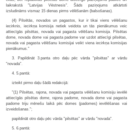
laikrakstā "Latvijas Vēstnesis". Šāds paziņojums atkārtoti
izsludināms vismaz 15 dienas pirms vēlēšanām (balsošanas).
(4) Pilsētās, novados un pagastos, kur ir tikai viens vēlēšanu
iecirknis, iecirkņa komisija netiek veidota un tās pienākumus veic
attiecīgās pilsētas, novada vai pagasta vēlēšanu komisija. Pilsētas
dome, novada dome vai pagasta padome var uzdot attiecīgi pilsētas,
novada vai pagasta vēlēšanu komisijai veikt viena iecirkņa komisijas
pienākumus."
3. Papildināt 3.panta otro daļu pēc vārda "pilsētas" ar vārdu
"novada".
4. 5.pantā:
izteikt pirmo daļu šādā redakcijā:
"(1) Pilsētas, rajona, novada vai pagasta vēlēšanu komisiju ievēlē
attiecīgās pilsētas dome, rajona padome, novada dome vai pagasta
padome triju mēnešu laikā pēc domes (padomes) ievēlēšanas vai
izveidošanas.";
papildināt otro daļu pēc vārda "pilsētas" ar vārdu "novada".
5. 6.pantā: