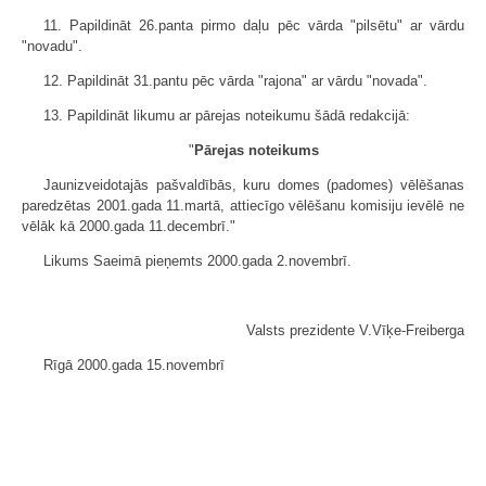
11. Papildināt 26.panta pirmo daļu pēc vārda "pilsētu" ar vārdu
"novadu".
12. Papildināt 31.pantu pēc vārda "rajona" ar vārdu "novada".
13. Papildināt likumu ar pārejas noteikumu šādā redakcijā:
"
Pārejas noteikums
Jaunizveidotajās pašvaldībās, kuru domes (padomes) vēlēšanas
paredzētas 2001.gada 11.martā, attiecīgo vēlēšanu komisiju ievēlē ne
vēlāk kā 2000.gada 11.decembrī."
Likums Saeimā pieņemts 2000.gada 2.novembrī.
Valsts prezidente V.Vīķe-Freiberga
Rīgā 2000.gada 15.novembrī