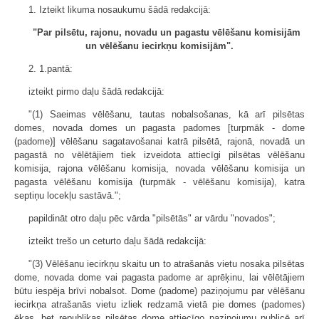
1. Izteikt likuma nosaukumu šādā redakcijā:
"Par pilsētu, rajonu, novadu un pagastu vēlēšanu komisijām
un vēlēšanu iecirkņu komisijām".
2. 1.pantā:
izteikt pirmo daļu šādā redakcijā:
"(1) Saeimas vēlēšanu, tautas nobalsošanas, kā arī pilsētas
domes, novada domes un pagasta padomes [turpmāk - dome
(padome)] vēlēšanu sagatavošanai katrā pilsētā, rajonā, novadā un
pagastā no vēlētājiem tiek izveidota attiecīgi pilsētas vēlēšanu
komisija, rajona vēlēšanu komisija, novada vēlēšanu komisija un
pagasta vēlēšanu komisija (turpmāk - vēlēšanu komisija), katra
septiņu locekļu sastāvā.";
papildināt otro daļu pēc vārda "pilsētās" ar vārdu "novados";
izteikt trešo un ceturto daļu šādā redakcijā:
"(3) Vēlēšanu iecirkņu skaitu un to atrašanās vietu nosaka pilsētas
dome, novada dome vai pagasta padome ar aprēķinu, lai vēlētājiem
būtu iespēja brīvi nobalsot. Dome (padome) paziņojumu par vēlēšanu
iecirkņa atrašanās vietu izliek redzamā vietā pie domes (padomes)
ēkas, bet republikas pilsētas dome attiecīgo paziņojumu publicē arī