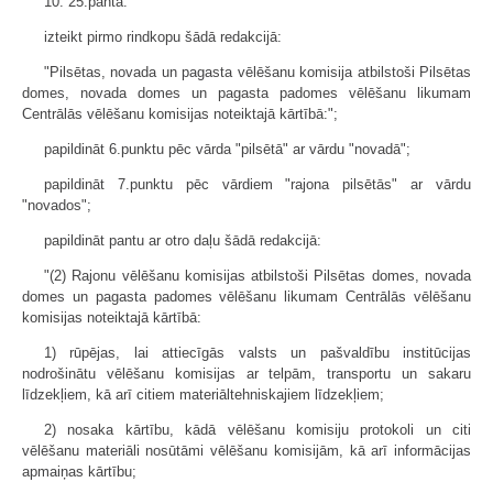
10. 25.pantā:
izteikt pirmo rindkopu šādā redakcijā:
"Pilsētas, novada un pagasta vēlēšanu komisija atbilstoši Pilsētas
domes, novada domes un pagasta padomes vēlēšanu likumam
Centrālās vēlēšanu komisijas noteiktajā kārtībā:";
papildināt 6.punktu pēc vārda "pilsētā" ar vārdu "novadā";
papildināt 7.punktu pēc vārdiem "rajona pilsētās" ar vārdu
"novados";
papildināt pantu ar otro daļu šādā redakcijā:
"(2) Rajonu vēlēšanu komisijas atbilstoši Pilsētas domes, novada
domes un pagasta padomes vēlēšanu likumam Centrālās vēlēšanu
komisijas noteiktajā kārtībā:
1) rūpējas, lai attiecīgās valsts un pašvaldību institūcijas
nodrošinātu vēlēšanu komisijas ar telpām, transportu un sakaru
līdzekļiem, kā arī citiem materiāltehniskajiem līdzekļiem;
2) nosaka kārtību, kādā vēlēšanu komisiju protokoli un citi
vēlēšanu materiāli nosūtāmi vēlēšanu komisijām, kā arī informācijas
apmaiņas kārtību;