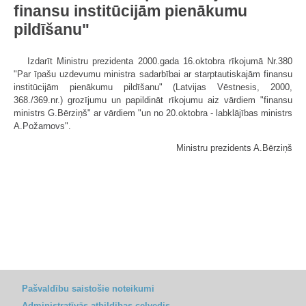
finansu institūcijām pienākumu
pildīšanu"
Izdarīt Ministru prezidenta 2000.gada 16.oktobra rīkojumā Nr.380
"Par īpašu uzdevumu ministra sadarbībai ar starptautiskajām finansu
institūcijām pienākumu pildīšanu" (Latvijas Vēstnesis, 2000,
368./369.nr.) grozījumu un papildināt rīkojumu aiz vārdiem "finansu
ministrs G.Bērziņš" ar vārdiem "un no 20.oktobra - labklājības ministrs
A.Požarnovs".
Ministru prezidents A.Bērziņš
Pašvaldību saistošie noteikumi
Administratīvās atbildības ceļvedis