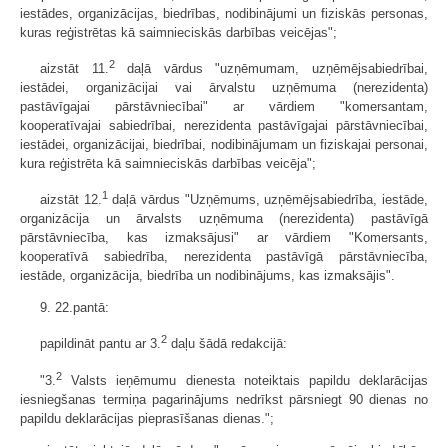
iestādes, organizācijas, biedrības, nodibinājumi un fiziskās personas,
kuras reģistrētas kā saimnieciskās darbības veicējas";
2
aizstāt 11.
daļā vārdus "uzņēmumam, uzņēmējsabiedrībai,
iestādei, organizācijai vai ārvalstu uzņēmuma (nerezidenta)
pastāvīgajai pārstāvniecībai" ar vārdiem "komersantam,
kooperatīvajai sabiedrībai, nerezidenta pastāvīgajai pārstāvniecībai,
iestādei, organizācijai, biedrībai, nodibinājumam un fiziskajai personai,
kura reģistrēta kā saimnieciskās darbības veicēja";
1
aizstāt 12.
daļā vārdus "Uzņēmums, uzņēmējsabiedrība, iestāde,
organizācija un ārvalsts uzņēmuma (nerezidenta) pastāvīgā
pārstāvniecība, kas izmaksājusi" ar vārdiem "Komersants,
kooperatīvā sabiedrība, nerezidenta pastāvīgā pārstāvniecība,
iestāde, organizācija, biedrība un nodibinājums, kas izmaksājis".
9. 22.pantā:
2
papildināt pantu ar 3.
daļu šādā redakcijā:
2
"3.
Valsts ieņēmumu dienesta noteiktais papildu deklarācijas
iesniegšanas termiņa pagarinājums nedrīkst pārsniegt 90 dienas no
papildu deklarācijas pieprasīšanas dienas.";