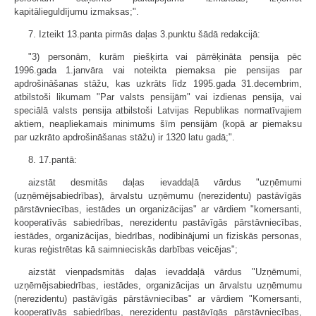
kapitālieguldījumu izmaksas;".
7. Izteikt 13.panta pirmās daļas 3.punktu šādā redakcijā:
"3) personām, kurām piešķirta vai pārrēķināta pensija pēc
1996.gada 1.janvāra vai noteikta piemaksa pie pensijas par
apdrošināšanas stāžu, kas uzkrāts līdz 1995.gada 31.decembrim,
atbilstoši likumam "Par valsts pensijām" vai izdienas pensija, vai
speciālā valsts pensija atbilstoši Latvijas Republikas normatīvajiem
aktiem, neapliekamais minimums šīm pensijām (kopā ar piemaksu
par uzkrāto apdrošināšanas stāžu) ir 1320 latu gadā;".
8. 17.pantā:
aizstāt desmitās daļas ievaddaļā vārdus "uzņēmumi
(uzņēmējsabiedrības), ārvalstu uzņēmumu (nerezidentu) pastāvīgās
pārstāvniecības, iestādes un organizācijas" ar vārdiem "komersanti,
kooperatīvās sabiedrības, nerezidentu pastāvīgās pārstāvniecības,
iestādes, organizācijas, biedrības, nodibinājumi un fiziskās personas,
kuras reģistrētas kā saimnieciskās darbības veicējas";
aizstāt vienpadsmitās daļas ievaddaļā vārdus "Uzņēmumi,
uzņēmējsabiedrības, iestādes, organizācijas un ārvalstu uzņēmumu
(nerezidentu) pastāvīgās pārstāvniecības" ar vārdiem "Komersanti,
kooperatīvās sabiedrības, nerezidentu pastāvīgās pārstāvniecības,