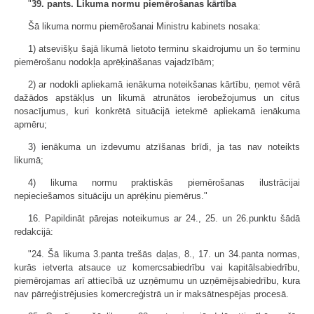
"
39. pants. Likuma normu piemērošanas kārtība
Šā likuma normu piemērošanai Ministru kabinets nosaka:
1) atsevišķu šajā likumā lietoto terminu skaidrojumu un šo terminu
piemērošanu nodokļa aprēķināšanas vajadzībām;
2) ar nodokli apliekamā ienākuma noteikšanas kārtību, ņemot vērā
dažādos apstākļus un likumā atrunātos ierobežojumus un citus
nosacījumus, kuri konkrētā situācijā ietekmē apliekamā ienākuma
apmēru;
3) ienākuma un izdevumu atzīšanas brīdi, ja tas nav noteikts
likumā;
4) likuma normu praktiskās piemērošanas ilustrācijai
nepieciešamos situāciju un aprēķinu piemērus."
16. Papildināt pārejas noteikumus ar 24., 25. un 26.punktu šādā
redakcijā:
"24. Šā likuma 3.panta trešās daļas, 8., 17. un 34.panta normas,
kurās ietverta atsauce uz komercsabiedrību vai kapitālsabiedrību,
piemērojamas arī attiecībā uz uzņēmumu un uzņēmējsabiedrību, kura
nav pārreģistrējusies komercreģistrā un ir maksātnespējas procesā.