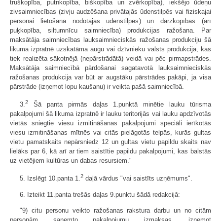
truškopība, putnkopība, biškopība un zvērkopība), iekšējo ūdeņu
zivsaimniecības (zivju audzēšana privātajās ūdenstilpēs vai fiziskajai
personai lietošanā nodotajās ūdenstilpēs) un dārzkopības (arī
puķkopība, siltumnīcu saimniecība) produkcijas ražošana. Par
maksātāja saimniecības lauksaimnieciskās ražošanas produkciju šā
likuma izpratnē uzskatāma augu vai dzīvnieku valsts produkcija, kas
tiek realizēta sākotnējā (nepārstrādātā) veidā vai pēc pirmapstrādes.
Maksātāja saimniecībā pārdošanai sagatavotā lauksaimnieciskās
ražošanas produkcija var būt ar augstāku pārstrādes pakāpi, ja visa
pārstrāde (izņemot lopu kaušanu) ir veikta pašā saimniecībā.
2
3.
Šā panta pirmās daļas 1.punktā minētie lauku tūrisma
pakalpojumi šā likuma izpratnē ir lauku teritorijās vai lauku apdzīvotās
vietās sniegtie viesu izmitināšanas pakalpojumi speciāli ierīkotās
viesu izmitināšanas mītnēs vai citās pielāgotās telpās, kurās gultas
vietu pamatskaits nepārsniedz 12 un gultas vietu papildu skaits nav
lielāks par 6, kā arī ar tiem saistītie papildu pakalpojumi, kas balstās
uz vietējiem kultūras un dabas resursiem."
2
5. Izslēgt 10.panta 1.
daļā vārdus "vai saistīts uzņēmums".
6. Izteikt 11.panta trešās daļas 9.punktu šādā redakcijā:
"9) citu personu veikto ražošanas rakstura darbu un no citām
personām saņemto pakalpojumu izmaksas, izņemot