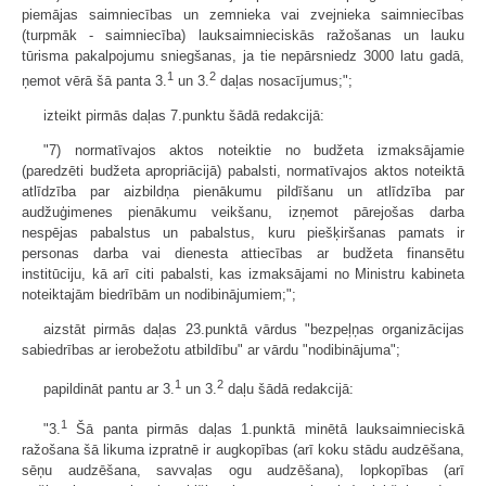
piemājas saimniecības un zemnieka vai zvejnieka saimniecības
(turpmāk - saimniecība) lauksaimnieciskās ražošanas un lauku
tūrisma pakalpojumu sniegšanas, ja tie nepārsniedz 3000 latu gadā,
1
2
ņemot vērā šā panta 3.
un 3.
daļas nosacījumus;";
izteikt pirmās daļas 7.punktu šādā redakcijā:
"7) normatīvajos aktos noteiktie no budžeta izmaksājamie
(paredzēti budžeta apropriācijā) pabalsti, normatīvajos aktos noteiktā
atlīdzība par aizbildņa pienākumu pildīšanu un atlīdzība par
audžuģimenes pienākumu veikšanu, izņemot pārejošas darba
nespējas pabalstus un pabalstus, kuru piešķiršanas pamats ir
personas darba vai dienesta attiecības ar budžeta finansētu
institūciju, kā arī citi pabalsti, kas izmaksājami no Ministru kabineta
noteiktajām biedrībām un nodibinājumiem;";
aizstāt pirmās daļas 23.punktā vārdus "bezpeļņas organizācijas
sabiedrības ar ierobežotu atbildību" ar vārdu "nodibinājuma";
1
2
papildināt pantu ar 3.
un 3.
daļu šādā redakcijā:
1
"3.
Šā panta pirmās daļas 1.punktā minētā lauksaimnieciskā
ražošana šā likuma izpratnē ir augkopības (arī koku stādu audzēšana,
sēņu audzēšana, savvaļas ogu audzēšana), lopkopības (arī