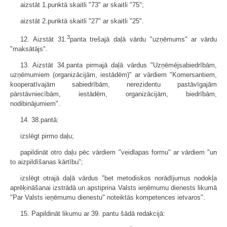
aizstāt 1.punktā skaitli "73" ar skaitli "75";
aizstāt 2.punktā skaitli "27" ar skaitli "25".
3
12. Aizstāt 31.
panta trešajā daļā vārdu "uzņēmums" ar vārdu
"maksātājs".
13. Aizstāt 34.panta pirmajā daļā vārdus "Uzņēmējsabiedrībām,
uzņēmu­miem (organizācijām, iestādēm)" ar vārdiem "Komersantiem,
kooperatīvajām sabiedrībām, nerezidentu pastāvīgajām
pārstāvniecībām, iestādēm, organizācijām, biedrībām,
nodibinājumiem".
14. 38.pantā:
izslēgt pirmo daļu;
papildināt otro daļu pēc vārdiem "veidlapas formu" ar vārdiem "un
to aizpildīšanas kārtību";
izslēgt otrajā daļā vārdus "bet metodiskos norādījumus nodokļa
aprēķināšanai izstrādā un apstiprina Valsts ieņēmumu dienests likumā
"Par Valsts ieņēmumu dienestu" noteiktās kompetences ietvaros".
15. Papildināt likumu ar 39. pantu šādā redakcijā: