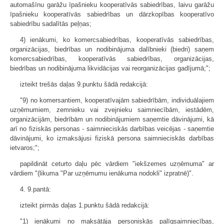
automašīnu garāžu īpašnieku kooperatīvās sabiedrības, laivu garāžu
īpašnieku kooperatīvās sabiedrības un dārzkopības kooperatīvo
sabiedrību sadalītās peļņas;
4) ienākumi, ko komercsabiedrības, kooperatīvās sabiedrības,
organizācijas, biedrības un nodibinājuma dalībnieki (biedri) saņem
komercsabiedrības, kooperatī­vās sabiedrības, organizācijas,
biedrības un nodibinājuma likvidācijas vai reorganizācijas gadījumā;";
izteikt trešās daļas 9.punktu šādā redakcijā:
"9) no komersantiem, kooperatīvajām sabiedrībām, individuālajiem
uzņēmumiem, zemnieku vai zvejnieku saimniecībām, iestādēm,
organizācijām, biedrībām un nodibinājumiem saņemtie dāvinājumi, kā
arī no fiziskās personas - saimnieciskās darbības veicējas - saņemtie
dāvinājumi, ko izmaksājusi fiziskā persona saimnieciskās darbības
ietvaros;";
papildināt ceturto daļu pēc vārdiem "iekšzemes uzņēmuma" ar
vārdiem "(likuma "Par uzņēmumu ienākuma nodokli" izpratnē)".
4. 9.pantā:
izteikt pirmās daļas 1.punktu šādā redakcijā:
"1) ienākumi no maksātāja personiskās palīgsaimniecības,