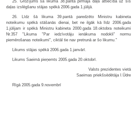
25. Grozījums šā likuma 38.panta pirmajā daļā attiecībā uz šīs
daļas izslēgšanu stājas spēkā 2006.gada 1.jūlijā.
26. Līdz šā likuma 39.pantā paredzēto Ministru kabineta
noteikumu spēkā stāšanās dienai, bet ne ilgāk kā līdz 2006.gada
1.jūlijam ir spēkā Ministru kabineta 2000.gada 18.oktobra noteikumi
Nr.357 "Likuma "Par iedzīvotāju ienākuma nodokli" normu
piemērošanas noteikumi", ciktāl tie nav pretrunā ar šo likumu."
Likums stājas spēkā 2006.gada 1.janvārī.
Likums Saeimā pieņemts 2005.gada 20.oktobrī.
Valsts prezidentes vietā
Saeimas priekšsēdētāja I.Ūdre
Rīgā 2005.gada 9.novembrī