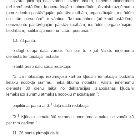
aizstāt piektajā daļā vārdus "uzņēmumiem, uzņēmējsabiedrībām
(arī kredīt­iestādēm), kooperatīvajām sabiedrībām, ārvalstu uzņēmumu
(nerezidentu) pastāvīgajām pārstāvniecībām, organizācijām, iestādēm
un citām personām" ar vārdiem "komersantiem (arī kredītiestādēm),
nerezidentu pastāvīgajām pārstāv­niecībām, iestādēm, organizācijām,
biedrībām, nodibinājumiem un citām personām".
10. 23.pantā:
izslēgt otrajā daļā vārdus "un par to ziņot Valsts ieņēmumu
dienesta teritoriālajai iestādei";
izteikt trešo daļu šādā redakcijā:
"3. Ja maksātājs rezumējošā kārtībā kļūdaini iemaksājis budžetā
lielāku nodokļa summu, nekā likumā noteikts, Valsts ieņēmumu
dienests 30 dienu laikā no de­klarācijas izlabošanas kļūdaini
iemaksāto summu atmaksā nodokļu maksātājam.";
1
papildināt pantu ar 3.
daļu šādā redakcijā:
1
"3.
Kļūdaini iemaksātā summa saņemama atpakaļ ne vairāk kā
par trim gadiem."
11. 26.panta pirmajā daļā: