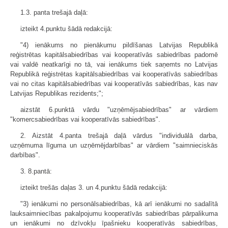
1.3. panta trešajā daļā:
izteikt 4.punktu šādā redakcijā:
"4) ienākums no pienākumu pildīšanas Latvijas Republikā
reģistrētas kapitālsabiedrības vai kooperatīvās sabiedrības padomē
vai valdē neatkarīgi no tā, vai ienākums tiek saņemts no Latvijas
Republikā reģistrētas kapitālsabied­rības vai kooperatīvās sabiedrības
vai no citas kapitālsabiedrības vai koopera­tīvās sabiedrības, kas nav
Latvijas Republikas rezidents;";
aizstāt 6.punktā vārdu "uzņēmējsabiedrības" ar vārdiem
"komercsabiedrības vai kooperatīvās sabiedrības".
2. Aizstāt 4.panta trešajā daļā vārdus "individuālā darba,
uzņēmuma līguma un uzņēmējdarbības" ar vārdiem "saimnieciskās
darbības".
3. 8.pantā:
izteikt trešās daļas 3. un 4.punktu šādā redakcijā:
"3) ienākumi no personālsabiedrības, kā arī ienākumi no sadalītā
lauksaimniecības pakalpojumu kooperatīvās sabiedrības pārpalikuma
un ienākumi no dzīvokļu īpašnieku kooperatīvās sabiedrības,