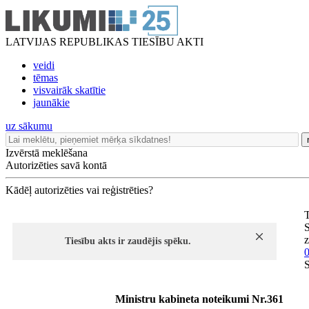
LATVIJAS REPUBLIKAS TIESĪBU AKTI
veidi
tēmas
visvairāk skatītie
jaunākie
uz sākumu
Izvērstā meklēšana
Autorizēties savā kontā
Kādēļ autorizēties vai reģistrēties?
T
S
z
Tiesību akts ir zaudējis spēku.
0
S
Ministru kabineta noteikumi Nr.361