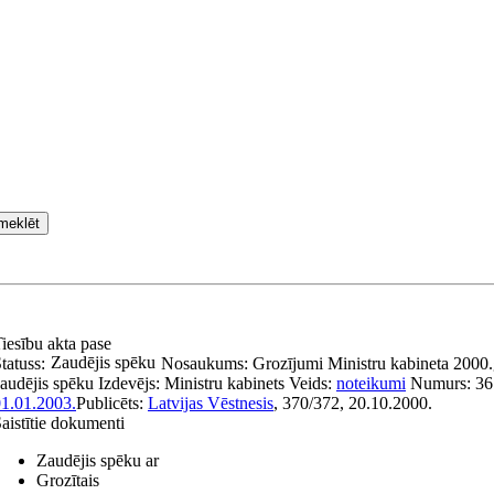
meklēt
iesību akta pase
Zaudējis spēku
tatuss:
Nosaukums:
Grozījumi Ministru kabineta 2000.
audējis spēku
Izdevējs:
Ministru kabinets
Veids:
noteikumi
Numurs:
36
1.01.2003.
Publicēts:
Latvijas Vēstnesis
, 370/372, 20.10.2000.
aistītie dokumenti
Zaudējis spēku ar
Grozītais