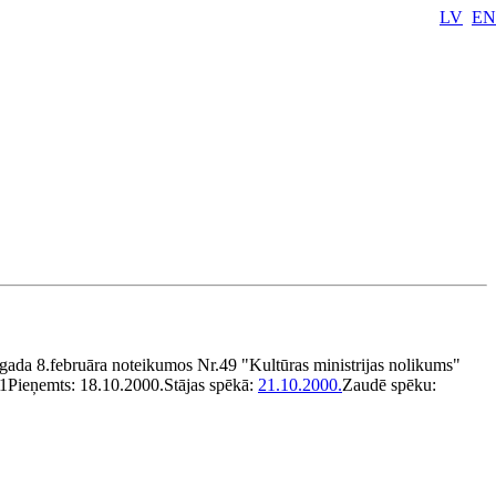
LV
EN
gada 8.februāra noteikumos Nr.49 "Kultūras ministrijas nolikums"
1
Pieņemts:
18.10.2000.
Stājas spēkā:
21.10.2000.
Zaudē spēku: