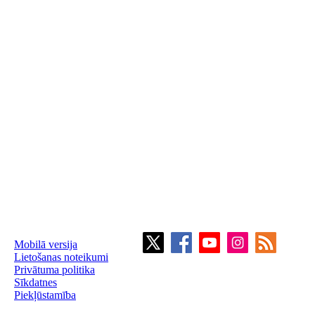
Mobilā versija
Lietošanas noteikumi
Privātuma politika
Sīkdatnes
Piekļūstamība