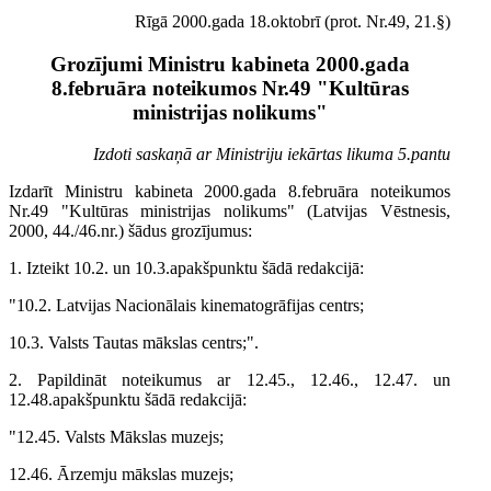
Rīgā 2000.gada 18.oktobrī (prot. Nr.49, 21.§)
Grozījumi Ministru kabineta 2000.gada
8.februāra noteikumos Nr.49 "Kultūras
ministrijas nolikums"
Izdoti saskaņā ar Ministriju iekārtas likuma 5.pantu
Izdarīt Ministru kabineta 2000.gada 8.februāra noteikumos
Nr.49 "Kultūras ministrijas nolikums" (Latvijas Vēstnesis,
2000, 44./46.nr.) šādus grozījumus:
1. Izteikt 10.2. un 10.3.apakšpunktu šādā redakcijā:
"10.2. Latvijas Nacionālais kinematogrāfijas centrs;
10.3. Valsts Tautas mākslas centrs;".
2. Papildināt noteikumus ar 12.45., 12.46., 12.47. un
12.48.apakšpunktu šādā redakcijā:
"12.45. Valsts Mākslas muzejs;
12.46. Ārzemju mākslas muzejs;