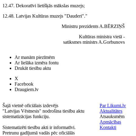
12.47. Dekoratīvi lietišķās mākslas muzejs;
12.48. Latvijas Kultūras muzejs "Dauderi"."
Ministru prezidents A.BĒRZIŅŠ
Kultūras ministra vietā -
satiksmes ministrs A.Gorbunovs
Ar manām piezīmēm
Ar lielāka izmēra fontu
Drukāt tiesību aktu
X
Facebook
Draugiem.lv
Šajā vietnē oficiālais izdevējs
Par Likumi.lv
"Latvijas Vēstnesis" nodrošina tiesību aktu
Aktualitātes
sistematizācijas funkciju.
Atsauksmēm
Apmācības
Sistematizēti tiesību akti ir informatīvi.
Kontakti
Pretrunu gadījumā vadās pēc oficiālās