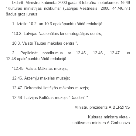
Izdarīt Ministru kabineta 2000.gada 8.februāra noteikumos Nr.49
"Kultūras ministrijas nolikums" (Latvijas Vēstnesis, 2000, 44./46.nr.)
šādus grozījumus:
1. Izteikt 10.2. un 10.3.apakšpunktu šādā redakcijā:
"10.2. Latvijas Nacionālais kinematogrāfijas centrs;
10.3. Valsts Tautas mākslas centrs;".
2. Papildināt noteikumus ar 12.45., 12.46., 12.47. un
12.48.apakšpunktu šādā redakcijā:
"12.45. Valsts Mākslas muzejs;
12.46. Ārzemju mākslas muzejs;
12.47. Dekoratīvi lietišķās mākslas muzejs;
12.48. Latvijas Kultūras muzejs "Dauderi"."
Ministru prezidents A.BĒRZIŅŠ
Kultūras ministra vietā -
satiksmes ministrs A.Gorbunovs