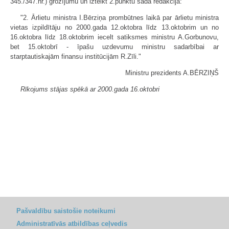
345./347.nr.) grozījumu un izteikt 2.punktu šādā redakcijā:
"2. Ārlietu ministra I.Bērziņa prombūtnes laikā par ārlietu ministra
vietas izpildītāju no 2000.gada 12.oktobra līdz 13.oktobrim un no
16.oktobra līdz 18.oktobrim iecelt satiksmes ministru A.Gorbunovu,
bet 15.oktobrī - īpašu uzdevumu ministru sadarbībai ar
starptautiskajām finansu institūcijām R.Zīli."
Ministru prezidents A.BĒRZIŅŠ
Rīkojums stājas spēkā ar 2000.gada 16.oktobri
Pašvaldību saistošie noteikumi
Administratīvās atbildības ceļvedis