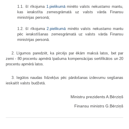
1.1. šī rīkojuma
1.pielikumā
minēto valsts nekustamo mantu,
kas ierakstīta zemesgrāmatā uz valsts vārda Finansu
ministrijas personā;
1.2. šī rīkojuma
2.pielikumā
minēto valsts nekustamo mantu
pēc ierakstīšanas zemesgrāmatā uz valsts vārda Finansu
ministrijas personā.
2. Līgumos paredzēt, ka pircējs par ēkām maksā latos, bet par
zemi - 80 procentu apmērā īpašuma kompensācijas sertifikātos un 20
procentu apmērā latos.
3. Iegūtos naudas līdzekļus pēc pārdošanas izdevumu segšanas
ieskaitīt valsts budžetā.
Ministru prezidents A.Bērziņš
Finansu ministrs G.Bērziņš