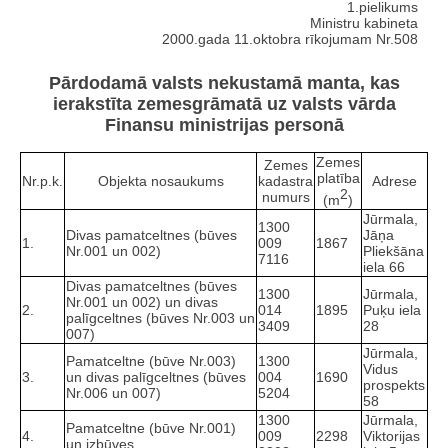
1.pielikums
Ministru kabineta
2000.gada 11.oktobra rīkojumam Nr.508
Pārdodamā valsts nekustamā manta, kas
ierakstīta zemesgrāmatā uz valsts vārda
Finansu ministrijas personā
Zemes
Zemes
platība
Nr.p.k.
Objekta nosaukums
kadastra
Adrese
2
numurs
(m
)
Jūrmala,
1300
Divas pamatceltnes (būves
Jāņa
1.
009
1867
Nr.001 un 002)
Pliekšāna
7116
iela 66
Divas pamatceltnes (būves
1300
Jūrmala,
Nr.001 un 002) un divas
2.
014
1895
Puķu iela
palīgceltnes (būves Nr.003 un
3409
28
007)
Jūrmala,
Pamatceltne (būve Nr.003)
1300
Vidus
3.
un divas palīgceltnes (būves
004
1690
prospekts
Nr.006 un 007)
5204
58
1300
Jūrmala,
Pamatceltne (būve Nr.001)
4.
009
2298
Viktorijas
un izbūves