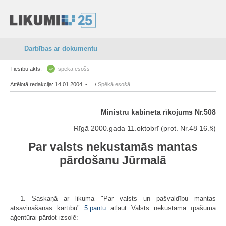
Darbības ar dokumentu
Tiesību akts:
spēkā esošs
Attēlotā redakcija: 14.01.2004. - ... /
Spēkā esošā
Ministru kabineta rīkojums Nr.508
Rīgā 2000.gada 11.oktobrī (prot. Nr.48 16.§)
Par valsts nekustamās mantas
pārdošanu Jūrmalā
1. Saskaņā ar likuma "Par valsts un pašvaldību mantas
atsavināšanas kārtību"
5.pantu
atļaut Valsts nekustamā īpašuma
aģentūrai pārdot izsolē: