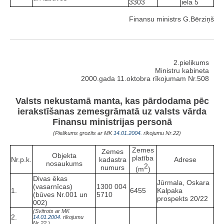
3303
iela 5
Finansu ministrs G.Bērziņš
2.pielikums
Ministru kabineta
2000.gada 11.oktobra rīkojumam Nr.508
Valsts nekustamā manta, kas pārdodama pēc
ierakstīšanas zemesgrāmatā uz valsts vārda
Finansu ministrijas personā
(Pielikums grozīts ar MK
14.01.2004.
rīkojumu Nr.22)
Zemes
Zemes
Objekta
platība
Nr.p.k.
kadastra
Adrese
nosaukums
2
numurs
(m
)
Divas ēkas
Jūrmala, Oskara
(vasarnīcas)
1300 004
1.
6455
Kalpaka
(būves Nr.001 un
5710
prospekts 20/22
002)
(Svītrots ar MK
2.
14.01.2004.
rīkojumu
Nr.22.)