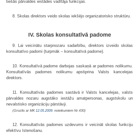
tiešās pārvaldes iestādes vadītāja funkcijas.
8. Skolas direktors veido skolas iekšējo organizatorisko struktūru.
IV. Skolas konsultatīvā padome
9. Lai veicinātu starpnozaru sadarbību, direktors izveido skolas
konsultatīvo padomi (turpmāk – konsultatīvā padome).
10. Konsultatīvā padome darbojas saskaņā ar padomes nolikumu.
Konsultatīvās padomes nolikumu apstiprina Valsts kancelejas
direktors.
11. Konsultatīvās padomes sastāvā ir Valsts kancelejas, valsts
pārvaldes nozaru augstāko iestāžu amatpersonas, augstskolu un
nevalstisko organizāciju pārstāvji.
(Grozīts ar MK
12.05.2009.
noteikumiem Nr.430)
12. Konsultatīvās padomes uzdevums ir veicināt skolas funkciju
efektīvu īstenošanu.