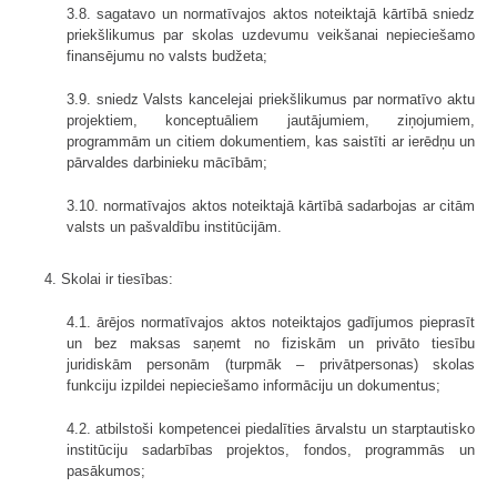
3.8. sagatavo un normatīvajos aktos noteiktajā kārtībā sniedz
priekšlikumus par skolas uzdevumu veikšanai nepieciešamo
finansējumu no valsts budžeta;
3.9. sniedz Valsts kancelejai priekšlikumus par normatīvo aktu
projektiem, konceptuāliem jautājumiem, ziņojumiem,
programmām un citiem dokumentiem, kas saistīti ar ierēdņu un
pārvaldes darbinieku mācībām;
3.10. normatīvajos aktos noteiktajā kārtībā sadarbojas ar citām
valsts un pašvaldību institūcijām.
4. Skolai ir tiesības:
4.1. ārējos normatīvajos aktos noteiktajos gadījumos pieprasīt
un bez maksas saņemt no fiziskām un privāto tiesību
juridiskām personām (turpmāk – privātpersonas) skolas
funkciju izpildei nepieciešamo informāciju un dokumentus;
4.2. atbilstoši kompetencei piedalīties ārvalstu un starptautisko
institūciju sadarbības projektos, fondos, programmās un
pasākumos;