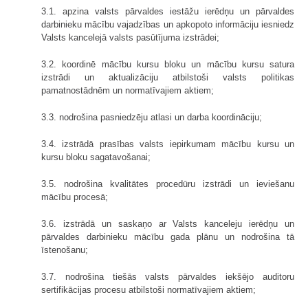
3.1. apzina valsts pārvaldes iestāžu ierēdņu un pārvaldes
darbinieku mācību vajadzības un apkopoto informāciju iesniedz
Valsts kancelejā valsts pasūtījuma izstrādei;
3.2. koordinē mācību kursu bloku un mācību kursu satura
izstrādi un aktualizāciju atbilstoši valsts politikas
pamatnostādnēm un normatīvajiem aktiem;
3.3. nodrošina pasniedzēju atlasi un darba koordināciju;
3.4. izstrādā prasības valsts iepirkumam mācību kursu un
kursu bloku sagatavošanai;
3.5. nodrošina kvalitātes procedūru izstrādi un ieviešanu
mācību procesā;
3.6. izstrādā un saskaņo ar Valsts kanceleju ierēdņu un
pārvaldes darbinieku mācību gada plānu un nodrošina tā
īstenošanu;
3.7. nodrošina tiešās valsts pārvaldes iekšējo auditoru
sertifikācijas procesu atbilstoši normatīvajiem aktiem;