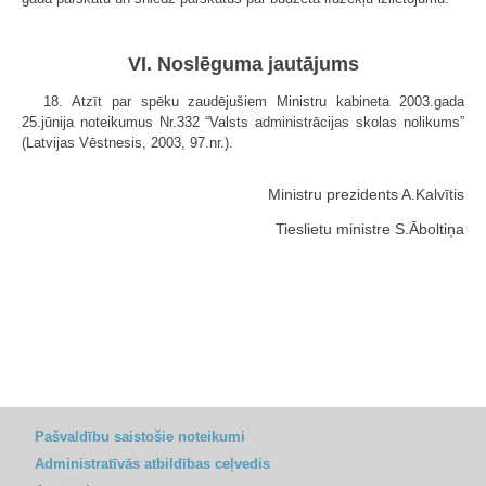
VI. Noslēguma jautājums
18. Atzīt par spēku zaudējušiem Ministru kabineta 2003.gada
25.jūnija noteikumus Nr.332 “Valsts administrācijas skolas nolikums”
(Latvijas Vēstnesis, 2003, 97.nr.).
Ministru prezidents A.Kalvītis
Tieslietu ministre S.Āboltiņa
Pašvaldību saistošie noteikumi
Administratīvās atbildības ceļvedis