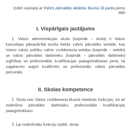
Izdoti saskaņā ar
Valsts pārvaldes iekārtas likuma
16.panta
pirmo
daļu
I. Vispārīgais jautājums
1. Valsts administrācijas skola (turpmāk – skola) ir Valsts
kancelejas pārraudzībā esoša tiešās valsts pārvaldes iestāde, kas
īsteno valsts politiku valsts civildienesta ierēdņu (turpmāk – ierēdņi)
un valsts pārvaldes darbinieku (turpmāk – pārvaldes darbinieki)
izglītības un profesionālās kvalifikācijas paaugstināšanas jomā, lai
sagatavotu augsti kvalificētu un profesionālu valsts pārvaldes
personālu.
II. Skolas kompetence
2. Skola veic Valsts civildienesta likumā noteiktās funkcijas, kā arī
nodrošina pārvaldes darbinieku profesionālās kvalifikācijas
paaugstināšanu.
3. Lai nodrošinātu funkciju izpildi, skola: