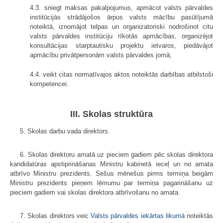
4.3. sniegt maksas pakalpojumus, apmācot valsts pārvaldes
institūcijās strādājošos ārpus valsts mācību pasūtījumā
noteiktā, iznomājot telpas un organizatoriski nodrošinot citu
valsts pārvaldes institūciju rīkotās apmācības, organizējot
konsultācijas starptautisku projektu ietvaros, piedāvājot
apmācību privātpersonām valsts pārvaldes jomā;
4.4. veikt citas normatīvajos aktos noteiktās darbības atbilstoši
kompetencei.
III. Skolas struktūra
5. Skolas darbu vada direktors.
6. Skolas direktoru amatā uz pieciem gadiem pēc skolas direktora
kandidatūras apstiprināšanas Ministru kabinetā ieceļ un no amata
atbrīvo Ministru prezidents. Sešus mēnešus pirms termiņa beigām
Ministru prezidents pieņem lēmumu par termiņa pagarināšanu uz
pieciem gadiem vai skolas direktora atbrīvošanu no amata.
7. Skolas direktors veic
Valsts pārvaldes iekārtas likumā
noteiktās