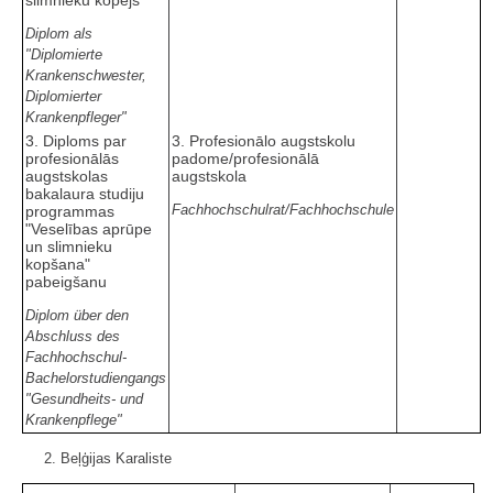
Diplom als
"Diplomierte
Krankenschwester,
Diplomierter
Krankenpfleger"
3. Diploms par
3. Profesionālo augstskolu
profesionālās
padome/profesionālā
augstskolas
augstskola
bakalaura studiju
Fachhochschulrat/Fachhochschule
programmas
"Veselības aprūpe
un slimnieku
kopšana"
pabeigšanu
Diplom über den
Abschluss des
Fachhochschul-
Bachelorstudiengangs
"Gesundheits- und
Krankenpflege"
2. Beļģijas Karaliste