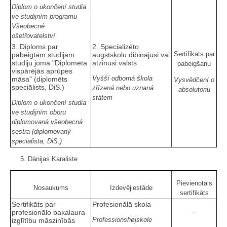
Diplom o ukončení studia
ve studijním programu
Všeobecné
ošetřovatelství
3. Diploms par
2. Specializēto
Sertifikāts par
pabeigtām studijām
augstskolu dibinājusi vai
studiju jomā "Diplomēta
atzinusi valsts
pabeigšanu
vispārējās aprūpes
Vyšší odborná škola
māsa" (diplomēts
Vysvědčení o
speciālists, DiS.)
zřízená nebo uznaná
absolutoriu
státem
Diplom o ukončení studia
ve studijním oboru
diplomovaná všeobecná
sestra (diplomovaný
specialista, DiS.)
5. Dānijas Karaliste
Pievienotais
Nosaukums
Izdevējiestāde
sertifikāts
Sertifikāts par
Profesionālā skola
–
profesionālo bakalaura
Professionshøjskole
izglītību māszinībās