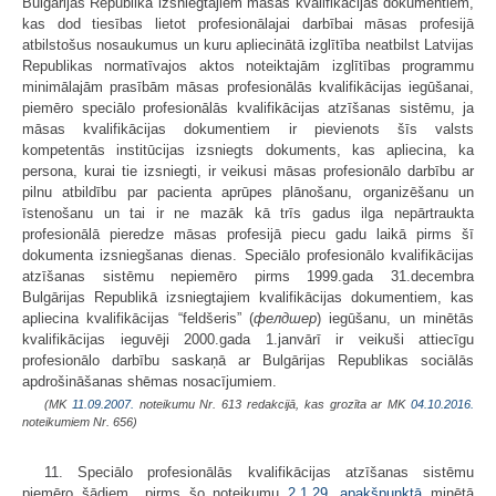
Bulgārijas Republikā izsniegtajiem māsas kvalifikācijas dokumentiem,
kas dod tiesības lietot profesionālajai darbībai māsas profesijā
atbilstošus nosaukumus un kuru apliecinātā izglītība neatbilst Latvijas
Republikas normatīvajos aktos noteiktajām izglītības programmu
minimālajām prasībām māsas profesionālās kvalifikācijas iegūšanai,
piemēro speciālo profesionālās kvalifikācijas atzīšanas sistēmu, ja
māsas kvalifikācijas dokumentiem ir pievienots šīs valsts
kompetentās institūcijas izsniegts dokuments, kas apliecina, ka
persona, kurai tie izsniegti, ir veikusi māsas profesionālo darbību ar
pilnu atbildību par pacienta aprūpes plānošanu, organizēšanu un
īstenošanu un tai ir ne mazāk kā trīs gadus ilga ne­pār­traukta
profesionālā pieredze māsas profesijā piecu gadu laikā pirms šī
dokumenta izsniegšanas dienas. Speciālo profesionālo kvalifikācijas
atzīšanas sistēmu nepiemēro pirms 1999.gada 31.decembra
Bulgārijas Republikā iz­sniegtajiem kvalifikācijas dokumentiem, kas
apliecina kvalifikācijas “feldšeris” (
фелдшер
) iegūšanu, un minētās
kvalifikācijas ieguvēji 2000.gada 1.janvārī ir veikuši attiecīgu
profesionālo darbību saskaņā ar Bulgārijas Republikas sociālās
apdrošināšanas shēmas nosacījumiem.
(MK
11.09.2007.
noteikumu Nr. 613 redakcijā, kas grozīta ar MK
04.10.2016.
noteikumiem Nr. 656)
11. Speciālo profesionālās kvalifikācijas atzīšanas sistēmu
piemēro šādiem pirms šo noteikumu
2.1.29. apakšpunktā
minētā