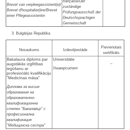
française/Der
Brevet van verpleegassistent(e)/
zuständige
Brevet d'hospitalier(ère/Brevet
Prüfungsausschuß der
einer Pflegeassistentin
Deutschsprachigen
Gemeinschaft
3. Bulgārijas Republika
Pievienotais
Nosaukums
Izdevējiestāde
sertifikāts
Bakalaura diploms par
Universitāte
–
augstākās izglītības
Университет
iegūšanu ar
profesionālo kvalifikāciju
"Medicīnas māsa"
Диплома за висше
образование на
образователно-
квалификационна
степен "Бакалавър" с
професионална
квалификация
"Медицинска сестра"