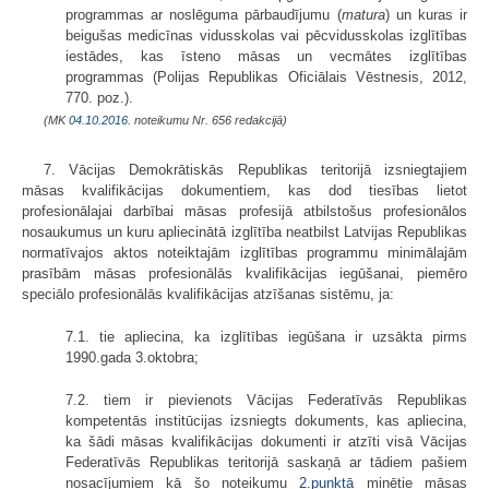
programmas ar noslēguma pārbaudījumu (
matura
) un kuras ir
beigušas medicīnas vidusskolas vai pēcvidusskolas izglītības
iestādes, kas īsteno māsas un vecmātes izglītības
programmas (Polijas Republikas Oficiālais Vēstnesis, 2012,
770. poz.).
(MK
04.10.2016.
noteikumu Nr. 656 redakcijā)
7. Vācijas Demokrātiskās Republikas teritorijā izsniegtajiem
māsas kvalifikācijas dokumentiem, kas dod tiesības lietot
profesionālajai darbībai māsas profesijā atbilstošus profesionālos
nosaukumus un kuru apliecinātā izglītība neatbilst Latvijas Republikas
normatīvajos aktos noteiktajām izglītības programmu minimālajām
prasībām māsas profesionālās kvalifikācijas iegūšanai, piemēro
speciālo profe­sionālās kvalifikācijas atzīšanas sistēmu, ja:
7.1. tie apliecina, ka izglītības iegūšana ir uzsākta pirms
1990.gada 3.oktobra;
7.2. tiem ir pievienots Vācijas Federatīvās Republikas
kompetentās insti­tūcijas izsniegts dokuments, kas apliecina,
ka šādi māsas kvalifikācijas doku­menti ir atzīti visā Vācijas
Federatīvās Republikas teritorijā saskaņā ar tādiem pašiem
nosacījumiem kā šo noteikumu
2.punktā
minētie māsas