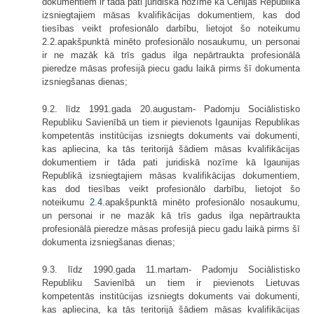
dokumentiem ir tāda pati juridiskā nozīme kā Čehijas Republikā
izsniegtajiem māsas kvalifikācijas dokumentiem, kas dod
tiesības veikt profe­sionālo darbību, lietojot šo noteikumu
2.2.apakšpunktā minēto profesionālo nosaukumu, un personai
ir ne mazāk kā trīs gadus ilga nepārtraukta profesionālā
pieredze māsas profesijā piecu gadu laikā pirms šī dokumenta
izsniegšanas dienas;
9.2. līdz 1991.gada 20.augustam- Padomju Sociālistisko
Republiku Savienībā un tiem ir pievienots Igaunijas Republikas
kompetentās institūcijas izsniegts dokuments vai dokumenti,
kas apliecina, ka tās teritorijā šādiem māsas kvalifikācijas
dokumentiem ir tāda pati juridiskā nozīme kā Igaunijas
Republikā izsniegtajiem māsas kvalifikācijas dokumentiem,
kas dod tiesības veikt profesio­nālo darbību, lietojot šo
noteikumu
2.4
.apakš­punktā minēto profesionālo nosaukumu,
un personai ir ne mazāk kā trīs gadus ilga nepārtraukta
profesionālā pieredze māsas profesijā piecu gadu laikā pirms šī
dokumenta izsniegšanas dienas;
9.3. līdz 1990.gada 11.martam- Padomju Sociālistisko
Republiku Savie­nībā un tiem ir pievienots Lietuvas
kompetentās institūcijas izsniegts dokuments vai dokumenti,
kas apliecina, ka tās teritorijā šādiem māsas kvalifikācijas