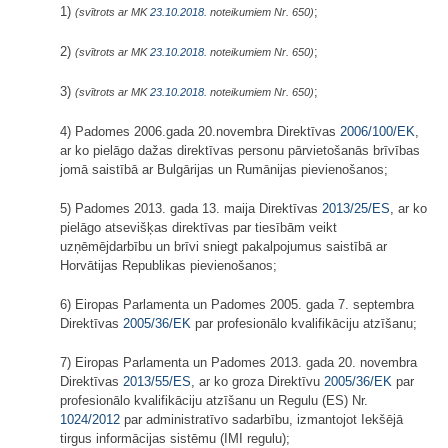
1)
;
(svītrots ar MK
23.10.2018.
noteikumiem Nr. 650)
2)
;
(svītrots ar MK
23.10.2018.
noteikumiem Nr. 650)
3)
;
(svītrots ar MK
23.10.2018.
noteikumiem Nr. 650)
4) Padomes 2006.gada 20.novembra Direktīvas
2006/100/EK
,
ar ko pielāgo dažas direktīvas personu pārvietošanās brīvības
jomā saistībā ar Bulgārijas un Rumānijas pievienošanos;
5) Padomes 2013. gada 13. maija Direktīvas
2013/25/ES
, ar ko
pielāgo atsevišķas direktīvas par tiesībām veikt
uzņēmējdarbību un brīvi sniegt pakalpojumus saistībā ar
Horvātijas Republikas pievienošanos;
6) Eiropas Parlamenta un Padomes 2005. gada 7. septembra
Direktīvas
2005/36/EK
par profesionālo kvalifikāciju atzīšanu;
7) Eiropas Parlamenta un Padomes 2013. gada 20. novembra
Direktīvas
2013/55/ES
, ar ko groza Direktīvu
2005/36/EK
par
profesionālo kvalifikāciju atzīšanu un Regulu (ES) Nr.
1024/2012
par administratīvo sadarbību, izmantojot Iekšējā
tirgus informācijas sistēmu (IMI regulu);