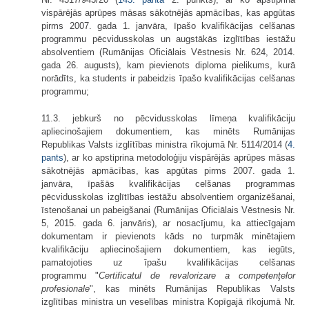
vispārējās aprūpes māsas sākotnējās apmācības, kas apgūtas
pirms 2007. gada 1. janvāra, īpašo kvalifikācijas celšanas
programmu pēcvidusskolas un augstākās izglītības iestāžu
absolventiem (Rumānijas Oficiālais Vēstnesis Nr. 624, 2014.
gada 26. augusts), kam pievienots diploma pielikums, kurā
norādīts, ka students ir pabeidzis īpašo kvalifikācijas celšanas
programmu;
11.3. jebkurš no pēcvidusskolas līmeņa kvalifikāciju
apliecinošajiem dokumentiem, kas minēts Rumānijas
Republikas Valsts izglītības ministra rīkojumā Nr. 5114/2014 (
4.
pants
), ar ko apstiprina metodoloģiju vispārējās aprūpes māsas
sākotnējās apmācības, kas apgūtas pirms 2007. gada 1.
janvāra, īpašās kvalifikācijas celšanas programmas
pēcvidusskolas izglītības iestāžu absolventiem organizēšanai,
īstenošanai un pabeigšanai (Rumānijas Oficiālais Vēstnesis Nr.
5, 2015. gada 6. janvāris), ar nosacījumu, ka attiecīgajam
dokumentam ir pievienots kāds no turpmāk minētajiem
kvalifikāciju apliecinošajiem dokumentiem, kas iegūts,
pamatojoties uz īpašu kvalifikācijas celšanas
programmu "
Certificatul de revalorizare a competenţelor
profesionale
", kas minēts Rumānijas Republikas Valsts
izglītības ministra un veselības ministra Kopīgajā rīkojumā Nr.