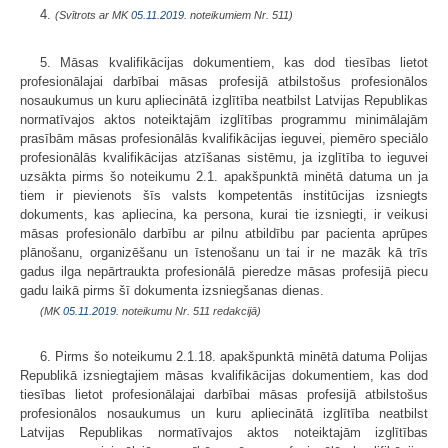
4.
(Svītrots ar MK
05.11.2019.
noteikumiem Nr. 511)
5. Māsas kvalifikācijas dokumentiem, kas dod tiesības lietot
profesionālajai darbībai māsas profesijā atbilstošus profesionālos
nosaukumus un kuru apliecinātā izglītība neatbilst Latvijas Republikas
normatīvajos aktos noteiktajām izglītības programmu minimālajām
prasībām māsas profesionālās kvalifikācijas ieguvei, piemēro speciālo
profesionālās kvalifikācijas atzīšanas sistēmu, ja izglītība to ieguvei
uzsākta pirms šo noteikumu 2.1. apakšpunktā minētā datuma un ja
tiem ir pievienots šīs valsts kompetentās institūcijas izsniegts
dokuments, kas apliecina, ka persona, kurai tie izsniegti, ir veikusi
māsas profesionālo darbību ar pilnu atbildību par pacienta aprūpes
plānošanu, organizēšanu un īstenošanu un tai ir ne mazāk kā trīs
gadus ilga nepārtraukta profesionālā pieredze māsas profesijā piecu
gadu laikā pirms šī dokumenta izsniegšanas dienas.
(MK
05.11.2019.
noteikumu Nr. 511 redakcijā)
6. Pirms šo noteikumu 2.1.18. apakšpunktā minētā datuma Polijas
Republikā izsniegtajiem māsas kvalifikācijas dokumentiem, kas dod
tiesības lietot profesionālajai darbībai māsas profesijā atbilstošus
profesionālos nosaukumus un kuru apliecinātā izglītība neatbilst
Latvijas Republikas normatīvajos aktos noteiktajām izglītības