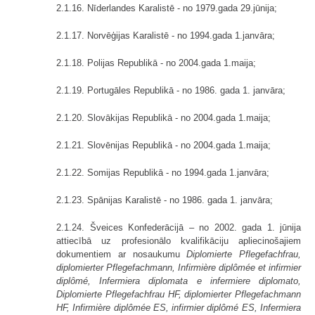
2.1.16. Nīderlandes Karalistē - no 1979.gada 29.jūnija;
2.1.17. Norvēģijas Karalistē - no 1994.gada 1.janvāra;
2.1.18. Polijas Republikā - no 2004.gada 1.maija;
2.1.19. Portugāles Republikā - no 1986. gada 1. janvāra;
2.1.20. Slovākijas Republikā - no 2004.gada 1.maija;
2.1.21. Slovēnijas Republikā - no 2004.gada 1.maija;
2.1.22. Somijas Republikā - no 1994.gada 1.janvāra;
2.1.23. Spānijas Karalistē - no 1986. gada 1. janvāra;
2.1.24. Šveices Konfederācijā – no 2002. gada 1. jūnija
attiecībā uz profesionālo kvalifikāciju apliecinošajiem
dokumentiem ar nosaukumu
Diplomierte Pflegefachfrau,
diplomierter Pflegefachmann, Infirmière diplômée et infirmier
diplômé, Infermiera diplomata e infermiere diplomato,
Diplomierte Pflegefachfrau HF, diplomierter Pflegefachmann
HF, Infirmière diplômée ES, infirmier diplômé ES, Infermiera