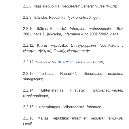
2.2.8. Īrijas Republikā:
Registered General Nurse (RGN)
;
2.2.9. Islandes Republikā:
hjúkrunarfræðingur
;
2.2.10. Itālijas Republikā:
Infermiere professionale –
līdz
2001. gada 1. janvārim
, Infermiere –
no 2001./2002. gada;
2.2.11. Kipras Republikā:
Εγγεγραμμένος Νοσηλευτής ,
Νοσηλευτής(τρια), Γενικής Νοσηλευτικής
;
2.2.12.
;
(svītrots ar MK
10.08.2021.
noteikumiem Nr. 521)
2.2.13. Lietuvas Republikā:
Bendrosios praktikos
slaugytojas
;
2.2.14. Lihtenšteinas Firstistē:
Krankenschwester,
Krankenpfleger
;
2.2.15. Luksemburgas Lielhercogistē:
Infirmier
;
2.2.16. Maltas Republikā:
Infermier Registrat tal-Ewwel
Livell
;