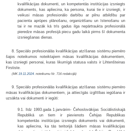
kvalifikācijas dokumenti, un kompetentās institūcijas izsniegts
dokuments, kas apliecina, ka persona, kurai tie ir izsniegti, ir
veikusi māsas profesionālo darbību ar pilnu atbildību par
pacienta aprūpes plānošanu, organizēšanu un īstenošanu un
tai ir ne mazāk kā trīs gadus ilga nepārtraukta profesionālā
pieredze māsas profesijā piecu gadu laikā pirms šī dokumenta
izsniegšanas dienas.
8. Speciālo profesionālās kvalifikācijas atzīšanas sistēmu piemēro
šajos noteikumos noteiktajiem māsas kvalifikācijas dokumentiem,
kas izsniegti personai, kuras likumīgā statusa valsts ir Lihtenšteinas
Firstiste.
(MK
19.11.2024.
noteikumu Nr. 716 redakcijā)
9. Speciālo profesionālās kvalifikācijas atzīšanas sistēmu piemēro
māsas kvalifikācijas dokumentiem, ja attiecīgās izglītības iegūšana ir
uzsākta vai dokumenti ir iegūti:
9.1. līdz 1993.gada 1.janvārim- Čeho­slovākijas Sociālistiskajā
Repub­likā un tiem ir pievienots Čehijas Republikas
kompetentās institūcijas izsniegts dokuments vai dokumenti,
kas apliecina, ka tās teritorijā šādiem māsas kvali­fikācijas