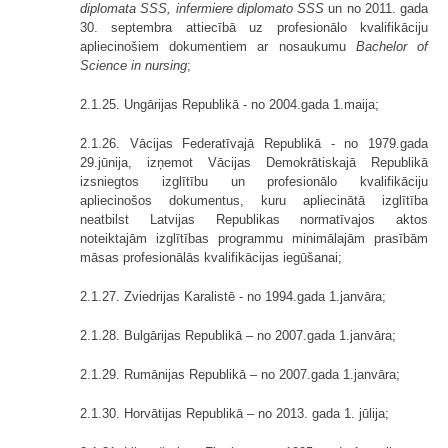
diplomata SSS, infermiere diplomato SSS
un no 2011. gada
30. septembra attiecībā uz profesionālo kvalifikāciju
apliecinošiem dokumentiem ar nosaukumu
Bachelor of
Science in nursing
;
2.1.25. Ungārijas Republikā - no 2004.gada 1.maija;
2.1.26. Vācijas Federatīvajā Republikā - no 1979.gada
29.jūnija, izņemot Vācijas Demokrātiskajā Republikā
izsniegtos izglītību un profesionālo kvalifi­kāciju
apliecinošos dokumentus, kuru apliecinātā izglītība
neatbilst Latvijas Republikas normatī­vajos aktos
noteiktajām izglītības programmu minimālajām prasībām
māsas profesionālās kvalifikācijas iegūšanai;
2.1.27. Zviedrijas Karalistē - no 1994.gada 1.janvāra;
2.1.28. Bulgārijas Republikā – no 2007.gada 1.janvāra;
2.1.29. Rumānijas Republikā – no 2007.gada 1.janvāra;
2.1.30. Horvātijas Republikā – no 2013. gada 1. jūlija;