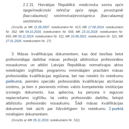
2.2.31. Horvātijas Republikā:
medicinska sestra opće
njege/medicinski tehničar opće njege, prvostupnik
(baccalaureus) sestrinstva/prvostupnica (baccalaurea)
sestrinstva
.
(Grozīts ar MK
11.09.2007.
noteikumiem Nr. 613; MK
17.06.2014.
noteikumiem
Nr. 302; MK
04.10.2016.
noteikumiem Nr. 656; MK
23.10.2018.
noteikumiem Nr.
650; MK
05.11.2019.
noteikumiem Nr. 511; MK
10.08.2021.
noteikumiem Nr. 521; MK
27.01.2026.
noteikumiem Nr. 27)
3. Māsas kvalifikācijas dokumentiem, kas dod tiesības lietot
profesionālajai darbībai māsas profesijā atbilstošus profesionālos
nosaukumus un atbilst Latvijas Republikas normatīvajos aktos
noteiktajām izglītības programmu minimālajām prasībām māsas
profesionālās kvalifikācijas iegūšanai, bet nav noteikti šo noteikumu
pielikumā
, piemēro speciālo profesionālās kvalifikācijas atzīšanas
sistēmu, ja tiem ir pievienots mītnes valsts kompetentās institūcijas
izsniegts dokuments, kas apliecina, ka persona ir ieguvusi
nepieciešamo izglītību, lai veiktu profesionālo darbību, lietojot
atbilstošu profesionālo nosaukumu. Šādi māsas kvalifikācijas
dokumenti tiek atzīti par līdzvērtīgiem šo noteikumu
2.punktā
minētajiem dokumentiem.
(Grozīts ar MK
05.11.2019.
noteikumiem Nr. 511)