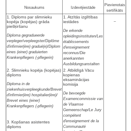
Pievienotais
Nosaukums
Izdevējiestāde
sertifikāts
1. Diploms par slimnieku
1. Atzītās izglītības
–
kopēja (kopējas) grāda
iestādes
piešķiršanu
De erkende
Diploma gegradueerde
opleidingsinstituten/Les
verpleger/verpleegster/Diplôme
établissements
d'infirmier(ère) gradué(e)/Diplom
d'enseignement
eines (einer) graduierten
reconnus/Die
Krankenpflegers (-pflegerin)
anerkannten
Ausbildungsanstalten
2. Slimnieku kopēja (kopējas)
2. Atbildīgā Vācu
diploms
kopienas
eksaminācijas
Diploma in de
komisija
ziekenhuisverpleegkunde/Brevet
De bevoegde
d'infirmier(ère) hospitalier(ère)/
Examencommissie van
Brevet eines (einer)
de Vlaamse
Krankenpflegers (-pflegerin)
Gemeenschap/Le Jury
compétent
d'enseignement de la
3. Kopšanas asistentes
diploms
Communauté