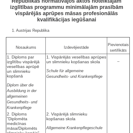
Republikas normatīvajos aktos noteiktajām
izglītības programmu minimālajām prasībām
vispārējās aprūpes māsas profesionālās
kvalifikācijas iegūšanai
1. Austrijas Republika
Pievienotais
Nosaukums
Izdevējiestāde
sertifikāts
1. Diploms par
1. Vispārējās veselības aprūpes
–
izglītību vispārējā
un slimnieku kopšanas skola
veselības aprūpē
Schule für allgemeine
un slimnieku
kopšanā
Gesundheits- und Krankenpflege
Diplom über die
Ausbildung in der
allgemeinen
Gesundheits- und
Krankenpflege
2. Diploms
2. Vispārējā slimnieku
"Diplomēta
kopšanas skola
medicīnas
Allgemeine Krankenpflegeschule
māsa/Diplomēts
slimnieku kopējs"