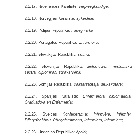
2.2.17. Nīderlandes Karalistē:
verpleegkundige
;
2.2.18. Norvēģijas Karalistē:
sykepleier
;
2.2.19. Polijas Republikā:
Pielegniarka
;
2.2.20. Portugāles Republikā:
Enfermeiro
;
2.2.21. Slovākijas Republikā:
sestra
;
2.2.22. Slovēnijas Republikā:
diplomirana medicinska
sestra, diplomirani zdravstvenik
;
2.2.23. Somijas Republikā:
sairaanhoitaja, sjukskötare
;
2.2.24. Spānijas Karalistē:
Enfermero/a diplomado/a,
Graduado/a en Enfermería
;
2.2.25. Šveices Konfederācijā:
infirmière, infirmier,
Pflegefachfrau, Pflegefachmann, infermiera, infermiere
;
2.2.26. Ungārijas Republikā:
ápoló
;