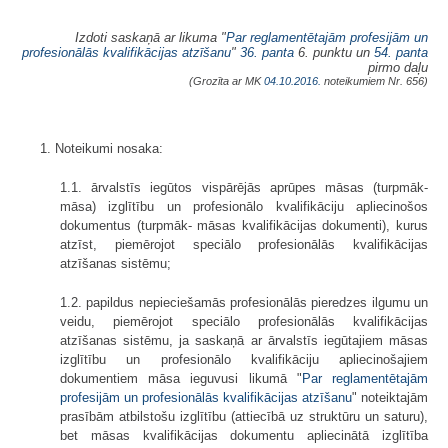
Izdoti saskaņā ar likuma "
Par reglamentētajām profesijām un
profesionālās kvalifikācijas atzīšanu
"
36. panta
6. punktu un
54. panta
pirmo daļu
(Grozīta ar MK
04.10.2016.
noteikumiem Nr. 656)
1. Noteikumi nosaka:
1.1. ārvalstīs iegūtos vispārējās aprūpes māsas (turpmāk-
māsa) izglītību un profesionālo kvalifikāciju apliecinošos
dokumentus (turpmāk- māsas kvalifikācijas dokumenti), kurus
atzīst, piemērojot speciālo profesionālās kvalifikācijas
atzīšanas sistēmu;
1.2. papildus nepieciešamās profesionālās pieredzes ilgumu un
veidu, piemērojot speciālo profesionālās kvalifikācijas
atzīšanas sistēmu, ja saskaņā ar ārvalstīs iegūtajiem māsas
izglītību un profesionālo kvalifikāciju apliecinošajiem
dokumentiem māsa ieguvusi likumā "
Par reglamentētajām
profesijām un profesionālās kvalifikācijas atzīšanu
" noteiktajām
prasībām atbilstošu izglītību (attiecībā uz struktūru un saturu),
bet māsas kvalifikācijas dokumentu apliecinātā izglītība