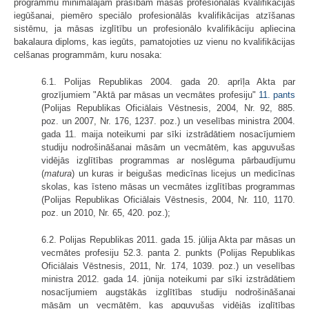
programmu minimālajām prasībām māsas profesionālās kvalifikācijas
iegūšanai, piemēro speciālo profesionālās kvalifikācijas atzīšanas
sistēmu, ja māsas izglītību un profesionālo kvalifikāciju apliecina
bakalaura diploms, kas iegūts, pamatojoties uz vienu no kvalifikācijas
celšanas programmām, kuru nosaka:
6.1. Polijas Republikas 2004. gada 20. aprīļa Akta par
grozījumiem "Aktā par māsas un vecmātes profesiju"
11. pants
(Polijas Republikas Oficiālais Vēstnesis, 2004, Nr. 92, 885.
poz. un 2007, Nr. 176, 1237. poz.) un veselības ministra 2004.
gada 11. maija noteikumi par sīki izstrādātiem nosacījumiem
studiju nodrošināšanai māsām un vecmātēm, kas apguvušas
vidējās izglītības programmas ar noslēguma pārbaudījumu
(
matura
) un kuras ir beigušas medicīnas licejus un medicīnas
skolas, kas īsteno māsas un vecmātes izglītības programmas
(Polijas Republikas Oficiālais Vēstnesis, 2004, Nr. 110, 1170.
poz. un 2010, Nr. 65, 420. poz.);
6.2. Polijas Republikas 2011. gada 15. jūlija Akta par māsas un
vecmātes profesiju 52.3. panta 2. punkts (Polijas Republikas
Oficiālais Vēstnesis, 2011, Nr. 174, 1039. poz.) un veselības
ministra 2012. gada 14. jūnija noteikumi par sīki izstrādātiem
nosacījumiem augstākās izglītības studiju nodrošināšanai
māsām un vecmātēm, kas apguvušas vidējās izglītības