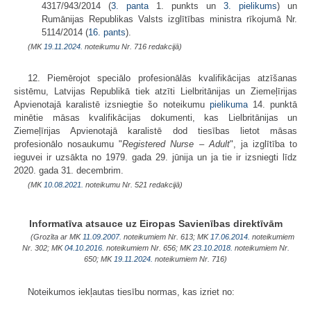
4317/943/2014 (
3. panta
1. punkts un
3. pielikums
) un
Rumānijas Republikas Valsts izglītības ministra rīkojumā Nr.
5114/2014 (
16. pants
).
(MK
19.11.2024.
noteikumu Nr. 716 redakcijā)
12. Piemērojot speciālo profesionālās kvalifikācijas atzīšanas
sistēmu, Latvijas Republikā tiek atzīti Lielbritānijas un Ziemeļīrijas
Apvienotajā karalistē izsniegtie šo noteikumu
pielikuma
14. punktā
minētie māsas kvalifikācijas dokumenti, kas Lielbritānijas un
Ziemeļīrijas Apvienotajā karalistē dod tiesības lietot māsas
profesionālo nosaukumu "
Registered Nurse – Adult
", ja izglītība to
ieguvei ir uzsākta no 1979. gada 29. jūnija un ja tie ir izsniegti līdz
2020. gada 31. decembrim.
(MK
10.08.2021.
noteikumu Nr. 521 redakcijā)
Informatīva atsauce uz Eiropas Savienības direktīvām
(Grozīta ar MK
11.09.2007.
noteikumiem Nr. 613; MK
17.06.2014.
noteikumiem
Nr. 302; MK
04.10.2016.
noteikumiem Nr. 656; MK
23.10.2018.
noteikumiem Nr.
650; MK
19.11.2024.
noteikumiem Nr. 716)
Noteikumos iekļautas tiesību normas, kas izriet no: