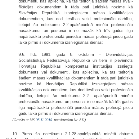
dokumenti, kas apliecina, ka tās teritorijā šādiem māsas kvali­
fikācijas dokumentiem ir tāda pati juridiskā nozīme kā
Slovēnijas Republikā izsniegtajiem māsas kvalifikācijas
dokumentiem, kas dod tiesības veikt profesio­nālo darbību,
lietojot šo noteikumu 2.2.apakšpunktā minēto profesionālo
nosaukumu, un personai ir ne mazāk kā trīs gadus ilga
nepārtraukta profesionālā pieredze māsas profesijā piecu gadu
laikā pirms šī dokumenta izsniegšanas dienas;
9.6. līdz 1991. gada 8. oktobrim – Dienvidslāvijas
Sociālistiskajā Federatīvajā Republikā un tiem ir pievienots
Horvātijas Republikas kompetentās institūcijas izsniegts
dokuments vai dokumenti, kas apliecina, ka tās teritorijā
šādiem māsas kvalifikācijas dokumentiem ir tāda pati juridiskā
nozīme kā Horvātijas Republikā izsniegtajiem māsas
kvalifikācijas dokumentiem, kas dod tiesības veikt profesionālo
darbību, lietojot šo noteikumu 2.2. apakšpunktā minēto
profesionālo nosaukumu, un personai ir ne mazāk kā trīs gadus
ilga nepārtraukta profesionālā pieredze māsas profesijā piecu
gadu laikā pirms šī dokumenta izsniegšanas dienas.
(Grozīts ar MK
05.11.2019.
noteikumiem Nr. 511)
10. Pirms šo noteikumu 2.1.28.apakšpunktā minētā datuma