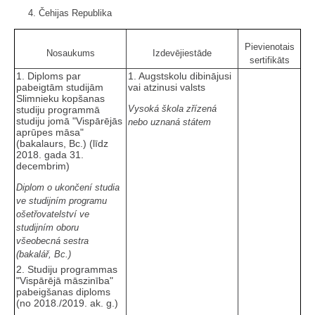
4. Čehijas Republika
Pievienotais
Nosaukums
Izdevējiestāde
sertifikāts
1. Diploms par
1. Augstskolu dibinājusi
pabeigtām studijām
vai atzinusi valsts
Slimnieku kopšanas
Vysoká škola zřízená
studiju programmā
studiju jomā "Vispārējās
nebo uznaná státem
aprūpes māsa"
(bakalaurs, Bc.) (līdz
2018. gada 31.
decembrim)
Diplom o ukončení studia
ve studijním programu
ošetřovatelství ve
studijním oboru
všeobecná sestra
(bakalář, Bc.)
2. Studiju programmas
"Vispārējā māszinība"
pabeigšanas diploms
(no 2018./2019. ak. g.)