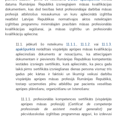
datuma Rumānijas Republikā izsniegtajiem māsas kvalifikācijas
dokumentiem, kas dod tiesības lietot profesionālajai darbībai māsas
profesijā atbilstošus nosaukumus un kuru apliecinātā izglītība
neatbilst Latvijas Republikas normatīvajos aktos noteiktajām
izglītības programmu minimālajām prasībām māsas profesionālās
kvalifikācijas iegūšanai, ja māsas izglītību un profesionālo
kvalifikāciju apliecina:
11.1. jebkurš šo noteikumu
11.1.1.
,
11.1.2.
vai
11.1.3.
apakšpunktā
norādītais vispārējās aprūpes māsas kvalifikāciju
apliecinošais dokuments ar nosacījumu, ka attiecīgajam
dokumentam ir pievienots Rumānijas Republikas kompetentās
iestādes izsniegts sertifikāts, kurā apliecināts, ka piecu gadu
laikā pirms sertifikāta izsniegšanas dienas persona vismaz trīs
gadus pēc kārtas ir faktiski un likumīgi veikusi darbību
vispārējās aprūpes māsas profesijā Rumānijas Republikā,
tostarp uzņemoties pilnu atbildību par pacienta veselības
aprūpes plānošanu, organizēšanu un īstenošanu:
11.1.1. profesionālās kompetences sertifikāts (vispārējās
aprūpes māsas profesijā) (
Certificat de competenţe
profesionale de asistent medical generalist)
par
pēcvidusskolas izglītības programmas apguvi, ko izdevusi