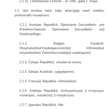
2.1.31. Lihtenšteinas Firstistē – no 1995. gada 1. maija;
2.2. dod tiesības lietot šādu attiecīgajā valstī noteiktu
profesionālo nosaukumu:
2.2.1. Austrijas Republikā:
Diplomierte Gesundheits- und
Krankenschwester, Diplomierter Gesundheits- und
Krankenpfleger
;
2.2.2. Beļģijas Karalistē:
Hospitalier(ère)/Verpleegassistent(e), Infirmier(ère)
hospitalier(ère)/ Ziekenhuisverpleger(-verpleegster)
;
2.2.3. Čehijas Republikā:
všeobecná sestra
;
2.2.4. Dānijas Karalistē:
sygeplejerske
;
2.2.5. Francijas Republikā:
Infirmier(ère)
;
2.2.6. Grieķijas Republikā:
Διπλωματούχος ή πτυχιούχος
νοσοκόμος, νοσηλευτής ή νοσηλεύτρια
;
2.2.7. Igaunijas Republikā:
õde
;