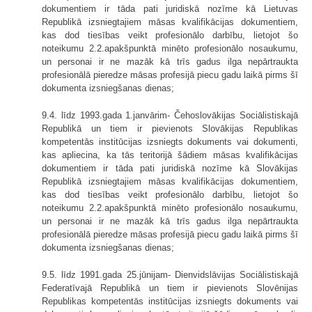
dokumentiem ir tāda pati juridiskā nozīme kā Lietuvas
Republikā izsniegtajiem māsas kvalifikācijas dokumentiem,
kas dod tiesības veikt profesionālo darbību, lietojot šo
noteikumu 2.2.apakšpunktā minēto profesionālo nosaukumu,
un personai ir ne mazāk kā trīs gadus ilga nepārtraukta
profesionālā pieredze māsas profesijā piecu gadu laikā pirms šī
dokumenta izsniegšanas dienas;
9.4. līdz 1993.gada 1.janvārim- Čeho­slovākijas Sociālistiskajā
Republikā un tiem ir pievienots Slovākijas Republikas
kompetentās institūcijas izsniegts dokuments vai dokumenti,
kas apliecina, ka tās teritorijā šādiem māsas kvalifikācijas
dokumentiem ir tāda pati juridiskā nozīme kā Slovākijas
Republi­kā izsniegtajiem māsas kvalifikācijas dokumentiem,
kas dod tiesības veikt profe­sionālo darbību, lietojot šo
noteikumu 2.2.apakšpunktā minēto profesionālo nosaukumu,
un personai ir ne mazāk kā trīs gadus ilga nepārtraukta
profesionālā pieredze māsas profesijā piecu gadu laikā pirms šī
dokumenta izsniegšanas dienas;
9.5. līdz 1991.gada 25.jūnijam- Dienvidslāvijas Sociālistiskajā
Federatīvajā Republikā un tiem ir pievienots Slovēnijas
Republikas kompetentās institūcijas izsniegts dokuments vai