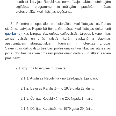
neatbilst Latvijas Republikas normatīvajos aktos noteiktajām
izglītības programmu minimālajām prasībām māsas
profesionālās kvalifikācijas iegūšanai.
2. Piemērojot speciālo profesionālās kvalifikācijas atzīšanas
sistēmu, Latvijas Republikā tiek atzīti māsas kvalifikācijas dokumenti
(
pielikums
), kas Eiropas Savienības dalībvalstīs, Eiropas Ekonomikas
zonas valstīs un citās valstīs, kurām saskaņā ar Saeimas
apstiprinātiem starptautiskiem līgumiem ir noteiktas Eiropas
Savienības dalībvalstu tiesības profesionālās kvalifikācijas atzīšanas
jomā, dod tiesības veikt māsas profesionālo darbību un atbilst šādām
prasībām:
2.1. izglītība to ieguvei ir uzsākta:
2.1.1. Austrijas Republikā - no 1994.gada 1.janvāra;
2.1.2. Beļģijas Karalistē - no 1979.gada 29.jūnija;
2.1.3. Čehijas Republikā - no 2004.gada 1.maija;
2.1.4. Dānijas Karalistē - no 1979.gada 29.jūnija;