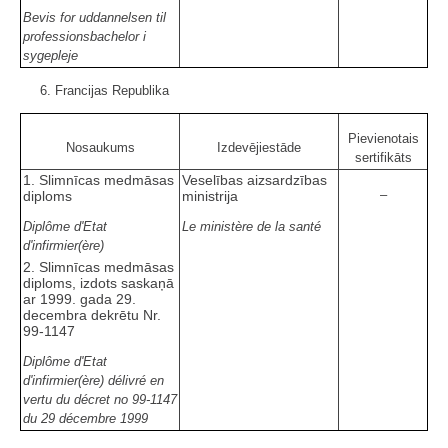
Bevis for uddannelsen til
professionsbachelor i
sygepleje
6. Francijas Republika
Pievienotais
Nosaukums
Izdevējiestāde
sertifikāts
1. Slimnīcas medmāsas
Veselības aizsardzības
–
diploms
ministrija
Diplôme d'Etat
Le ministère de la santé
d'infirmier(ère)
2. Slimnīcas medmāsas
diploms, izdots saskaņā
ar 1999. gada 29.
decembra dekrētu Nr.
99-1147
Diplôme d'Etat
d'infirmier(ère) délivré en
vertu du décret no 99-1147
du 29 décembre 1999