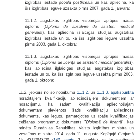
izglītības iestāde
şcoală postliceală
un kas apliecina, ka
šīs izglītības ieguve uzsākta pirms 2007. gada 1. janvāra;
11.1.2. augstākās izglītības vispārējās aprūpes māsas
diploms (
Diplomă de absolvire de asistent medical
generalist
), kas apliecina īslaicīgas studijas augstākās
izglītības iestādē un to, ka šīs izglītības ieguve uzsākta
pirms 2003. gada 1. oktobra;
11.1.3. augstākās izglītības vispārējās aprūpes māsas
diploms (
Diplomă de licență de asistent medical generalist
),
kas apliecina ilglaicīgas studijas augstākās izglītības
iestādē un to, ka šīs izglītības ieguve uzsākta pirms 2003.
gada 1. oktobra;
11.2. jebkurš no šo noteikumu
11.1.2.
un
11.1.3. apakšpunktā
norādītajiem kvalifikāciju apliecinošajiem dokumentiem ar
nosacījumu, ka šādam kvalifikāciju apliecinošajam
dokumentam pievienots šāds kvalifikāciju apliecinošs
dokuments, kas iegūts, pamatojoties uz īpašu kvalifikācijas
celšanas programmu: dokuments "
Diplomă de licență
", kas
minēts Rumānijas Republikas Valsts izglītības ministra un
veselības ministra 2014. gada 11. augusta Kopīgajā rīkojumā
Nr. 4317/943/20 (
143. panta
2. punkts), ar ko apstiprina