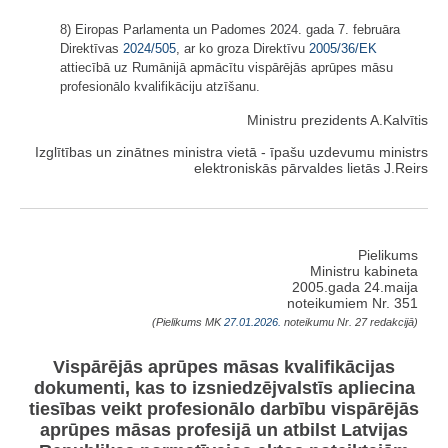
8) Eiropas Parlamenta un Padomes 2024. gada 7. februāra
Direktīvas
2024/505
, ar ko groza Direktīvu
2005/36/EK
attiecībā uz Rumānijā apmācītu vispārējās aprūpes māsu
profesionālo kvalifikāciju atzīšanu.
Ministru prezidents A.Kalvītis
Izglītības un zinātnes ministra vietā - īpašu uzdevumu ministrs
elektroniskās pārvaldes lietās J.Reirs
Pielikums
Ministru kabineta
2005.gada 24.maija
noteikumiem Nr. 351
(Pielikums MK
27.01.2026.
noteikumu Nr. 27 redakcijā)
Vispārējās aprūpes māsas kvalifikācijas
dokumenti, kas to izsniedzējvalstīs apliecina
tiesības veikt profesionālo darbību vispārējās
aprūpes māsas profesijā un atbilst Latvijas