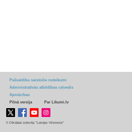
Pašvaldību saistošie noteikumi
Administratīvās atbildības ceļvedis
Apmācības
Pilnā versija
Par Likumi.lv
© Oficiālais izdevējs "Latvijas Vēstnesis"