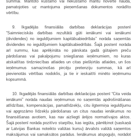
summai. Mantoto kustamo vai nekustamo mantu novērtē naudā,
pamatojoties uz mantojuma pieņemšanas dokumentos norādīto
vērtību.
9. Ikgadējās finansiālās darbības deklarācijas postenī
“Saimnieciskās darbības rezultātā gūti ienākumi vai ienākumi
(dividendes) no ieguldījumiem kapitālsabiedrībās” norāda saņemtās
dividendes no ieguldījumiem kapitālsabiedrībās. Šajā postenī norāda
arī summu, kas aprēķināta no pārskata gadā gūtajiem preču
pārdošanas vai pakalpojumu sniegšanas ieņēmumiem, no kuras
atskaitītas tirdzniecības atlaides un citas piešķirtās atlaides, un šos
ieņēmumus samazinošas pircēju pretenziju summas, kā arī
pievienotās vērtības nodoklis, ja tie ir ieskaitīti minēto ieņēmumu
kopsummā.
10. Ikgadējās finansiālās darbības deklarācijas postenī “Cita veida
ienākumi” norāda naudas ieņēmumus no saņemtās apdrošināšanas
atlīdzības, kompensācijas, pamatlīdzekļu, citu ilgtermiņa ieguldījumu
vai apgrozāmo līdzekļu pārdošanas un citus naudas ienākumus no
finansēšanas avotiem, kas nav aizliegti ārējos normatīvajos aktos.
Šajā postenī norāda pozitīvo starpību, kas iegūta, pārrēķinot (saskaņā
ar Latvijas Bankas noteikto valūtas kursu) ārvalsts valūtā saņemtos
maksājumus vai samaksātos parādus. Ienākumus atspoguļo, norādot