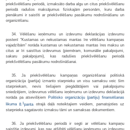
priekšvēlēšanu periodā, izmaksāto darba algu un citus priekšvēlēšanu
periodā radušos maksājumus fiziskajām personām, kuru darba
pienākumi ir saistīti ar priekšvēlēšanu pasākumu nodrošināšanu un
organizēšanu.
34. Vēlēšanu ieņēmumu un izdevumu deklarācijas izdevumu
postenī “Kustamas un nekustamas mantas īre vēlēšanu kampaņas
vajadzībām” norāda kustamas un nekustamas mantas īres maksu un
citus ar īri saistītus izdevumus (piemēram, komunālie pakalpojumi,
sakaru pakalpojumi), kas radušies priekšvēlēšanu periodā
priekšvēlēšanu pasākumu nodrošināšanai.
35. Ja priekšvēlēšanu kampaņas organizēšanai politiskā
organizācija (partija) izmanto starpnieku un visu samaksu veic šim
starpniekam, nevis tiešajiem piegādātājiem vai pakalpojumu
sniedzējiem, izdevumus vēlēšanu ieņēmumu un izdevumu deklarācijā
norāda pa atsevišķiem
Politisko organizāciju (partiju) finansēšanas
1
likuma
8.
panta
otrajā daļā noteiktajiem veidiem, pamatojoties uz
starpnieka sagatavoto izmaksu tāmi un samaksas dokumentiem.
36. Ja priekšvēlēšanu periodā ir segti ar vēlēšanu kampaņu
saistītie izdevumi, kas nav atšifrēti vēlēšanu ieņēmumu un izdevumu