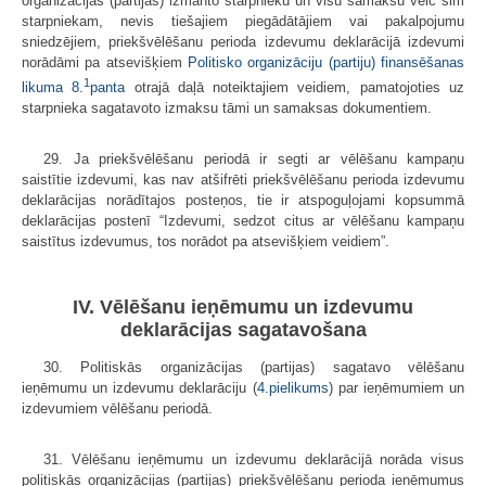
organizācijas (partijas) izmanto starpnieku un visu samaksu veic šim
starpniekam, nevis tiešajiem piegādātājiem vai pakalpojumu
sniedzējiem, priekšvēlēšanu perioda izdevumu deklarācijā izdevumi
norādāmi pa atsevišķiem
Politisko organizāciju (partiju) finansēšanas
1
likuma
8.
panta
otrajā daļā noteiktajiem veidiem, pamatojoties uz
starpnieka sagatavoto izmaksu tāmi un samaksas dokumentiem.
29. Ja priekšvēlēšanu periodā ir segti ar vēlēšanu kampaņu
saistītie izdevumi, kas nav atšifrēti priekšvēlēšanu perioda izdevumu
deklarācijas norādītajos posteņos, tie ir atspoguļojami kopsummā
deklarācijas postenī “Izdevumi, sedzot citus ar vēlēšanu kampaņu
saistītus izdevumus, tos norādot pa atsevišķiem veidiem”.
IV. Vēlēšanu ieņēmumu un izdevumu
deklarācijas sagatavošana
30. Politiskās organizācijas (partijas) sagatavo vēlēšanu
ieņēmumu un izdevumu deklarāciju (
4.pielikums
) par ieņēmumiem un
izdevumiem vēlēšanu periodā.
31. Vēlēšanu ieņēmumu un izdevumu deklarācijā norāda visus
politiskās organizācijas (partijas) priekšvēlēšanu perioda ieņēmumus