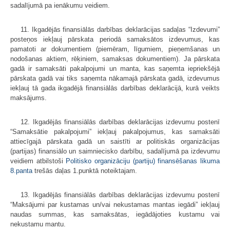
sadalījumā pa ienākumu veidiem.
11. Ikgadējās finansiālās darbības deklarācijas sadaļas “Izdevumi”
posteņos iekļauj pārskata periodā samaksātos izdevumus, kas
pamatoti ar dokumentiem (piemēram, līgumiem, pieņemšanas un
nodošanas aktiem, rēķiniem, samaksas dokumentiem). Ja pārskata
gadā ir samaksāti pakalpojumi un manta, kas saņemta iepriekšējā
pārskata gadā vai tiks saņemta nākamajā pārskata gadā, izdevumus
iekļauj tā gada ikgadējā finansiālās darbības deklarācijā, kurā veikts
maksājums.
12. Ikgadējās finansiālās darbības deklarācijas izdevumu postenī
“Samaksātie pakalpojumi” iekļauj pakalpojumus, kas samaksāti
attiecīgajā pārskata gadā un saistīti ar politiskās organizācijas
(partijas) finansiālo un saimniecisko darbību, sadalījumā pa izdevumu
veidiem atbilstoši
Politisko organizāciju (partiju) finansēšanas likuma
8.panta
trešās daļas 1.punktā noteiktajam.
13. Ikgadējās finansiālās darbības deklarācijas izdevumu postenī
“Maksājumi par kustamas un/vai nekustamas mantas iegādi” iekļauj
naudas summas, kas samaksātas, iegādājoties kustamu vai
nekustamu mantu.