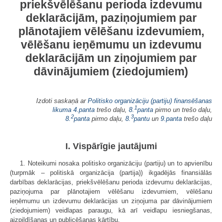
priekšvēlēšanu perioda izdevumu
deklarācijām, paziņojumiem par
plānotajiem vēlēšanu izdevumiem,
vēlēšanu ieņēmumu un izdevumu
deklarācijām un ziņojumiem par
dāvinājumiem (ziedojumiem)
Izdoti saskaņā ar
Politisko organizāciju (partiju) finansēšanas
1
likuma
4.panta
trešo daļu,
8.
panta
pirmo un trešo daļu,
2
3
8.
panta
pirmo daļu,
8.
pantu
un
9.panta
trešo daļu
I. Vispārīgie jautājumi
1. Noteikumi nosaka politisko organizāciju (partiju) un to apvienību
(turpmāk – politiskā organizācija (partija)) ikgadējās finansiālās
darbības dekla­rācijas, priekšvēlēšanu perioda izdevumu deklarācijas,
paziņojuma par plānota­jiem vēlēšanu izdevumiem, vēlēšanu
ieņēmumu un izdevumu deklarācijas un ziņojuma par dāvinājumiem
(ziedojumiem) veidlapas paraugu, kā arī veidlapu iesniegšanas,
aizpildīšanas un publicēšanas kārtību.