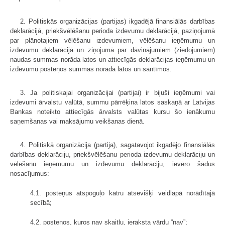
2. Politiskās organizācijas (partijas) ikgadējā finansiālās darbības
deklarā­cijā, priekšvēlēšanu perioda izdevumu deklarācijā, paziņojumā
par plānotajiem vēlēšanu izdevumiem, vēlēšanu ieņēmumu un
izdevumu deklarācijā un ziņoju­mā par dāvinājumiem (ziedojumiem)
naudas summas norāda latos un attiecīgās deklarācijas ieņēmumu un
izdevumu posteņos summas norāda latos un santīmos.
3. Ja politiskajai organizācijai (partijai) ir bijuši ieņēmumi vai
izdevumi ārvalstu valūtā, summu pārrēķina latos saskaņā ar Latvijas
Bankas noteikto attiecīgās ārvalsts valūtas kursu šo ienākumu
saņemšanas vai maksājumu veikšanas dienā.
4. Politiskā organizācija (partija), sagatavojot ikgadējo finansiālās
darbības deklarāciju, priekšvēlēšanu perioda izdevumu deklarāciju un
vēlēšanu ieņēmumu un izdevumu deklarāciju, ievēro šādus
nosacījumus:
4.1. posteņus atspoguļo katru atsevišķi veidlapā norādītajā
secībā;
4.2. posteņos, kuros nav skaitļu, ieraksta vārdu “nav”;