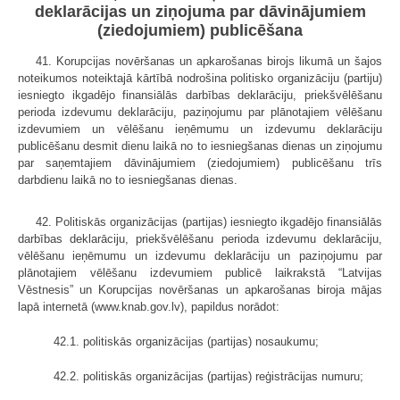
deklarācijas un ziņojuma par dāvinājumiem
(ziedojumiem) publicēšana
41. Korupcijas novēršanas un apkarošanas birojs likumā un šajos
noteikumos noteiktajā kārtībā nodrošina politisko organizāciju (partiju)
iesniegto ikgadējo finansiālās darbības deklarāciju, priekšvēlēšanu
perioda izdevumu deklarāciju, paziņojumu par plānotajiem vēlēšanu
izdevumiem un vēlēšanu ieņēmumu un izdevumu deklarāciju
publicēšanu desmit dienu laikā no to iesniegšanas dienas un ziņojumu
par saņemtajiem dāvinājumiem (ziedojumiem) publicēšanu trīs
darbdienu laikā no to iesniegšanas dienas.
42. Politiskās organizācijas (partijas) iesniegto ikgadējo finansiālās
darbības deklarāciju, priekšvēlēšanu perioda izdevumu deklarāciju,
vēlēšanu ieņēmumu un izdevumu deklarāciju un paziņojumu par
plānotajiem vēlēšanu izdevumiem publicē laikrakstā “Latvijas
Vēstnesis” un Korupcijas novēršanas un apkarošanas biroja mājas
lapā internetā (www.knab.gov.lv), papildus norādot:
42.1. politiskās organizācijas (partijas) nosaukumu;
42.2. politiskās organizācijas (partijas) reģistrācijas numuru;