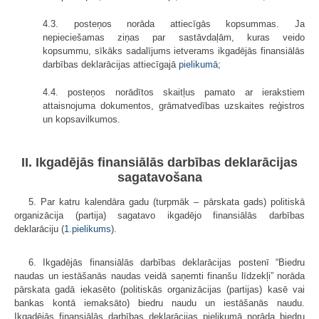
4.3. posteņos norāda attiecīgās kopsummas. Ja
nepieciešamas ziņas par sastāvdaļām, kuras veido
kopsummu, sīkāks sadalījums ietverams ikgadējās finansiālās
darbības deklarācijas attiecīgajā
pielikumā
;
4.4. posteņos norādītos skaitļus pamato ar ierakstiem
attaisnojuma dokumentos, grāmatvedības uzskaites reģistros
un kopsavilkumos.
II. Ikgadējās finansiālās darbības deklarācijas
sagatavošana
5. Par katru kalendāra gadu (turpmāk – pārskata gads) politiskā
organizācija (partija) sagatavo ikgadējo finansiālās darbības
deklarāciju (
1.pielikums
).
6. Ikgadējās finansiālās darbības deklarācijas postenī “Biedru
naudas un iestāšanās naudas veidā saņemti finanšu līdzekļi” norāda
pārskata gadā iekasēto (politiskās organizācijas (partijas) kasē vai
bankas kontā iemaksāto) biedru naudu un iestāšanās naudu.
Ikgadējās finansiālās darbības deklarācijas pielikumā norāda biedru