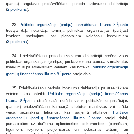
(partija) sagatavo priekšvēlēšanu perioda izdevumu deklarāciju
(
2.pielikums
).
1
23.
Politisko organizāciju (partiju) finansēšanas likuma
8.
panta
trešajā daļā noteiktajā termiņā politiskās organizācijas (partijas)
iesniedz paziņojumu par plānotajiem vēlēšanu izdevumiem
(
3.pielikums
).
24. Priekšvēlēšanu perioda izdevumu deklarācijā norāda visus
politiskās organizācijas (partijas) priekšvēlēšanu periodā samaksātos
izdevumus pa atsevišķiem veidiem, kas noteikti
Politisko organizāciju
1
(partiju) finansēšanas likuma
8.
panta
otrajā daļā.
25. Priekšvēlēšanu perioda izdevumu deklarācijā pa atsevišķiem
veidiem, kas noteikti
Politisko organizāciju (partiju) finansēšanas
1
likuma
8.
panta
otrajā daļā, norāda visus politiskās organizācijas
(partijas) priekšvēlēšanu kampaņā izlietotos mantiskos vai citāda
veida bezmaksas labumus, kas saņemti atbilstoši
Politisko
organizāciju (partiju) finansēšanas likuma
2.panta
otrajai daļai,
pamatojoties uz darījumu apliecinošiem dokumentiem (piemēram,
līgumiem, rēķiniem, pieņemšanas un nodošanas aktiem), un