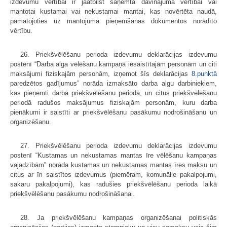
izdevumu vērtībai ir jāatbilst saņemtā dāvinājuma vērtībai vai
mantotai kustamai vai nekustamai mantai, kas novērtēta naudā,
pamatojoties uz mantojuma pieņemšanas dokumentos norādīto
vērtību.
26. Priekšvēlēšanu perioda izdevumu deklarācijas izdevumu
postenī “Darba alga vēlēšanu kampaņā iesaistītajām personām un citi
maksājumi fiziskajām personām, izņemot šīs deklarācijas
8.punktā
paredzētos gadījumus” norāda izmaksāto darba algu darbiniekiem,
kas pieņemti darbā priekšvēlēšanu periodā, un citus priekšvēlēšanu
periodā radušos maksājumus fiziskajām personām, kuru darba
pienākumi ir saistīti ar priekšvēlēšanu pasākumu nodrošināšanu un
organizēšanu.
27. Priekšvēlēšanu perioda izdevumu deklarācijas izdevumu
postenī “Kustamas un nekustamas mantas īre vēlēšanu kampaņas
vajadzībām” norāda kustamas un nekustamas mantas īres maksu un
citus ar īri saistītos izdevumus (piemēram, komunālie pakalpojumi,
sakaru pakalpojumi), kas radušies priekšvēlēšanu perioda laikā
priekšvēlēšanu pasākumu nodrošināšanai.
28. Ja priekšvēlēšanu kampaņas organizēšanai politiskās