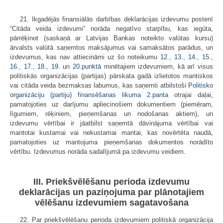
21. Ikgadējās finansiālās darbības deklarācijas izdevumu postenī
“Citāda veida izdevumi” norāda negatīvo starpību, kas iegūta,
pārrēķinot (saskaņā ar Latvijas Bankas noteikto valūtas kursu)
ārvalsts valūtā saņemtos maksājumus vai samaksātos parādus, un
izdevumus, kas nav attiecināmi uz šo noteikumu
12.
,
13.
,
14.
,
15.
,
16.
,
17.
,
18.
,
19.
un
20.punktā
minētajiem izdevumiem, kā arī visus
politiskās organizācijas (partijas) pārskata gadā izlietotos mantiskos
vai citāda veida bezmaksas labumus, kas saņemti atbilstoši
Politisko
organizāciju (partiju) finansēšanas likuma
2.panta
otrajai daļai,
pamatojoties uz darījumu apliecinošiem dokumentiem (piemēram,
līgumiem, rēķiniem, pieņemšanas un nodošanas aktiem), un
izdevumu vērtībai ir jāatbilst saņemtā dāvinājuma vērtībai vai
mantotai kustamai vai nekustamai mantai, kas novērtēta naudā,
pamatojoties uz mantojuma pieņemšanas dokumentos norādīto
vērtību. Izdevumus norāda sadalījumā pa izdevumu veidiem.
III. Priekšvēlēšanu perioda izdevumu
deklarācijas un paziņojuma par plānotajiem
vēlēšanu izdevumiem sagatavošana
22. Par priekšvēlēšanu perioda izdevumiem politiskā organizācija