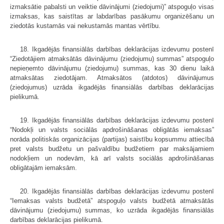
izmaksātie pabalsti un veiktie dāvinājumi (ziedojumi)” atspoguļo visas
izmaksas, kas saistītas ar labdarības pasākumu organizēšanu un
ziedotās kustamās vai nekustamās mantas vērtību.
18. Ikgadējās finansiālās darbības deklarācijas izdevumu postenī
“Ziedotājiem atmaksātās dāvinājumu (ziedojumu) summas” atspoguļo
nepieņemto dāvinājumu (ziedojumu) summas, kas 30 dienu laikā
atmaksātas ziedotājam. Atmaksātos (atdotos) dāvinājumus
(ziedojumus) uzrāda ikgadējās finansiālās darbības deklarācijas
pielikumā.
19. Ikgadējās finansiālās darbības deklarācijas izdevumu postenī
“Nodokļi un valsts sociālās apdrošināšanas obligātās iemaksas”
norāda politiskās organizācijas (partijas) saistību kopsummu attiecībā
pret valsts budžetu un pašvaldību budžetiem par maksājamiem
nodokļiem un nodevām, kā arī valsts sociālās apdrošināšanas
obligātajām iemaksām.
20. Ikgadējās finansiālās darbības deklarācijas izdevumu postenī
“Iemaksas valsts budžetā” atspoguļo valsts budžetā atmaksātās
dāvinājumu (ziedojumu) summas, ko uzrāda ikgadējās finansiālās
darbības deklarācijas pielikumā.