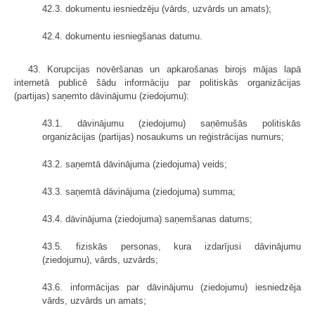
42.3. dokumentu iesniedzēju (vārds, uzvārds un amats);
42.4. dokumentu iesniegšanas datumu.
43. Korupcijas novēršanas un apkarošanas birojs mājas lapā
internetā publicē šādu informāciju par politiskās organizācijas
(partijas) saņemto dāvinājumu (ziedojumu):
43.1. dāvinājumu (ziedojumu) saņēmušās politiskās
organizācijas (partijas) nosau­kums un reģistrācijas numurs;
43.2. saņemtā dāvinājuma (ziedojuma) veids;
43.3. saņemtā dāvinājuma (ziedojuma) summa;
43.4. dāvinājuma (ziedojuma) saņemšanas datums;
43.5. fiziskās personas, kura izdarījusi dāvinājumu
(ziedojumu), vārds, uzvārds;
43.6. informācijas par dāvinājumu (ziedojumu) iesniedzēja
vārds, uzvārds un amats;