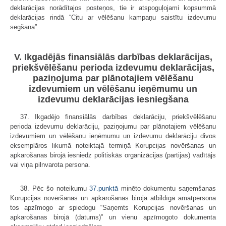
deklarācijas norādītajos posteņos, tie ir atspoguļojami kopsummā
deklarācijas rindā “Citu ar vēlēšanu kampaņu saistītu izdevumu
segšana”.
V. Ikgadējās finansiālās darbības deklarācijas,
priekšvēlēšanu perioda izdevumu deklarācijas,
paziņojuma par plānotajiem vēlēšanu
izdevumiem un vēlēšanu ieņēmumu un
izdevumu deklarācijas iesniegšana
37. Ikgadējo finansiālās darbības deklarāciju, priekšvēlēšanu
perioda izdevumu deklarāciju, paziņojumu par plānotajiem vēlēšanu
izdevumiem un vēlēšanu ieņēmumu un izdevumu deklarāciju divos
eksemplāros likumā noteiktajā termiņā Korupcijas novēršanas un
apkarošanas birojā iesniedz politiskās organizācijas (partijas) vadītājs
vai viņa pilnvarota persona.
38. Pēc šo noteikumu
37.punktā
minēto dokumentu saņemšanas
Korupcijas novēršanas un apkarošanas biroja atbildīgā amatpersona
tos apzīmogo ar spiedogu “Saņemts Korupcijas novēršanas un
apkarošanas birojā (datums)” un vienu apzīmogoto dokumenta