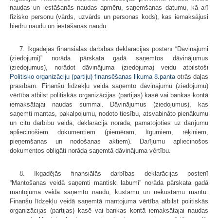
naudas un iestāšanās naudas apmēru, saņemšanas datumu, kā arī
fizisko personu (vārds, uzvārds un personas kods), kas iemaksājusi
biedru naudu un iestāšanās naudu.
7. Ikgadējās finansiālās darbības deklarācijas postenī “Dāvinājumi
(ziedojumi)” norāda pārskata gadā saņemtos dāvinājumus
(ziedojumus), norādot dāvinājuma (ziedojuma) veidu atbilstoši
Politisko organizāciju (partiju) finansēšanas likuma
8.panta
otrās daļas
prasībām. Finanšu līdzekļu veidā saņemto dāvinājumu (ziedojumu)
vērtība atbilst politiskās organizācijas (partijas) kasē vai bankas kontā
iemaksātajai naudas summai. Dāvinājumus (ziedojumus), kas
saņemti mantas, pakalpojumu, nodoto tiesību, atsvabināto pienākumu
un citu darbību veidā, deklarācijā norāda, pamatojoties uz darījumu
apliecinošiem dokumentiem (piemēram, līgumiem, rēķiniem,
pieņemšanas un nodošanas aktiem). Darījumu apliecinošos
dokumentos obligāti norāda saņemtā dāvinājuma vērtību.
8. Ikgadējās finansiālās darbības deklarācijas postenī
“Mantošanas veidā saņemti mantiski labumi” norāda pārskata gadā
mantojuma veidā saņemto naudu, kustamu un nekustamu mantu.
Finanšu līdzekļu veidā saņemtā mantojuma vērtība atbilst politiskās
organizācijas (partijas) kasē vai bankas kontā iemaksātajai naudas