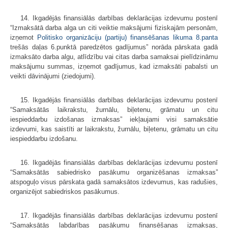
14. Ikgadējās finansiālās darbības deklarācijas izdevumu postenī
“Izmaksātā darba alga un citi veiktie maksājumi fiziskajām personām,
izņemot
Politisko organizāciju (partiju) finansēšanas likuma
8.panta
trešās daļas 6.punktā paredzētos gadījumus” norāda pārskata gadā
izmaksāto darba algu, atlīdzību vai citas darba samaksai pielīdzināmu
maksājumu summas, izņemot gadījumus, kad izmaksāti pabalsti un
veikti dāvinājumi (ziedojumi).
15. Ikgadējās finansiālās darbības deklarācijas izdevumu postenī
“Samaksātās laikrakstu, žurnālu, biļetenu, grāmatu un citu
iespieddarbu izdošanas izmaksas” iekļaujami visi samaksātie
izdevumi, kas saistīti ar laikrakstu, žurnālu, biļetenu, grāmatu un citu
iespieddarbu izdošanu.
16. Ikgadējās finansiālās darbības deklarācijas izdevumu postenī
“Samaksātās sabiedrisko pasākumu organizēšanas izmaksas”
atspoguļo visus pārskata gadā samaksātos izdevumus, kas radušies,
organizējot sabiedriskos pasākumus.
17. Ikgadējās finansiālās darbības deklarācijas izdevumu postenī
“Samaksātās labdarības pasākumu finansēšanas izmaksas,