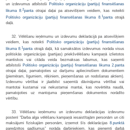
un izdevumus atbilstoši
Politisko organizāciju (partiju) finansēšanas
2
likuma
8.
panta
otrajai daļai pa atsevišķiem veidiem, kas noteikti
1
Politisko organizāciju (partiju) finansēšanas likuma
8.
panta
otrajā
daļā.
32. Vēlēšanu ieņēmumu un izdevumu deklarācijā pa atsevišķiem
veidiem, kas noteikti
Politisko organizāciju (partiju) finansēšanas
1
likuma
8.
panta
otrajā daļā, kā samaksātos izdevumus norāda visus
politiskās organizācijas (partijas) priekšvēlēšanu kampaņā izlietotos
mantiskos vai citāda veida bezmaksas labumus, kas saņemti
atbilstoši
Politisko organizāciju (partiju) finansēšanas likuma
2.panta
otrajai daļai, pamatojoties uz darījumu apliecinošiem dokumentiem
(piemēram, līgumiem, rēķiniem, pieņemšanas un nodošanas aktiem).
Izdevumu vērtībai ir jāatbilst saņemtā dāvinājuma vērtībai vai
mantotai kustamai vai nekustamai mantai, kas novērtēta naudā,
pamatojoties uz mantojuma pieņemšanas dokumentos norādīto
vērtību.
33. Vēlēšanu ieņēmumu un izdevumu deklarācijas izdevumu
postenī “Darba alga vēlēšanu kampaņā iesaistītajām personām un citi
maksājumi fiziskajām personām, izņemot šīs deklarācijas
8.punktā
paredzētos gadījumus” norāda darbiniekiem, kas pieņemti darbā