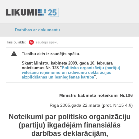
Darbības ar dokumentu
Tiesību akts:
zaudējis spēku
Tiesību akts ir zaudējis spēku.
Skatīt Ministru kabineta 2009. gada 10. februāra
noteikumus Nr. 128 "
Politisko organizāciju (partiju)
vēlēšanu ieņēmumu un izdevumu deklarācijas
aizpildīšanas un iesniegšanas kārtība
".
Ministru kabineta noteikumi Nr.196
Rīgā 2005.gada 22.martā (prot. Nr.15 4.§)
Noteikumi par politisko organizāciju
(partiju) ikgadējām finansiālās
darbības deklarācijām,