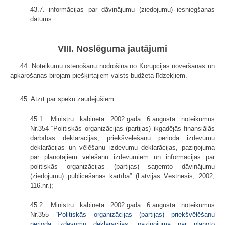
43.7. informācijas par dāvinājumu (ziedojumu) iesniegšanas
datums.
VIII. Noslēguma jautājumi
44. Noteikumu īstenošanu nodrošina no Korupcijas novēršanas un
apkarošanas birojam piešķirtajiem valsts budžeta līdzekļiem.
45. Atzīt par spēku zaudējušiem:
45.1. Ministru kabineta 2002.gada 6.augusta noteikumus
Nr.354 “Politiskās organizācijas (partijas) ikgadējās finansiālās
darbības deklarācijas, priekšvēlēšanu perioda izdevumu
deklarācijas un vēlēšanu izdevumu deklarācijas, paziņojuma
par plānotajiem vēlēšanu izdevumiem un informācijas par
politiskās organizācijas (partijas) saņemto dāvinājumu
(ziedojumu) publicēšanas kārtība” (Latvijas Vēstnesis, 2002,
116.nr.);
45.2. Ministru kabineta 2002.gada 6.augusta noteikumus
Nr.355 “
Politiskās organizācijas (partijas) priekšvēlēšanu
perioda izdevumu deklarācijas, paziņojuma par plānoto