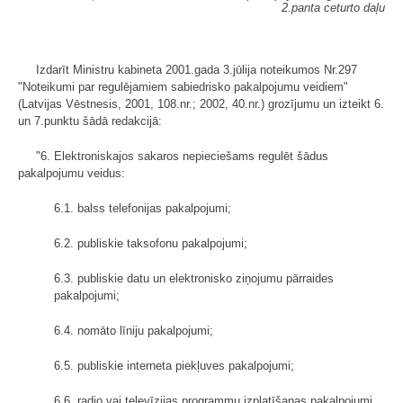
2.panta ceturto daļu
Izdarīt Ministru kabineta 2001.gada 3.jūlija noteikumos Nr.297
"Notei­kumi par regulējamiem sabiedrisko pakalpojumu veidiem"
(Latvijas Vēstnesis, 2001, 108.nr.; 2002, 40.nr.) grozījumu un izteikt 6.
un 7.punktu šādā redakcijā:
"6. Elektroniskajos sakaros nepieciešams regulēt šādus
pakalpojumu veidus:
6.1. balss telefonijas pakalpojumi;
6.2. publiskie taksofonu pakalpojumi;
6.3. publiskie datu un elektronisko ziņojumu pārraides
pakalpojumi;
6.4. nomāto līniju pakalpojumi;
6.5. publiskie interneta piekļuves pakalpojumi;
6.6. radio vai televīzijas programmu izplatīšanas pakalpojumi