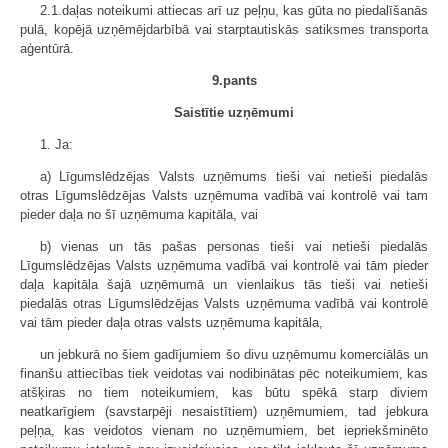
2.1.daļas noteikumi attiecas arī uz peļņu, kas gūta no piedalīšanās
pulā, kopējā uzņēmējdarbībā vai starptautiskās satiksmes transporta
aģentūrā.
9.pants
Saistītie uzņēmumi
1. Ja:
a) Līgumslēdzējas Valsts uzņēmums tieši vai netieši piedalās
otras Līgumslēdzējas Valsts uzņēmuma vadībā vai kontrolē vai tam
pieder daļa no šī uzņēmuma kapitāla, vai
b) vienas un tās pašas personas tieši vai netieši piedalās
Līgumslēdzējas Valsts uzņēmuma vadībā vai kontrolē vai tām pieder
daļa kapitāla šajā uzņēmumā un vienlaikus tās tieši vai netieši
piedalās otras Līgumslēdzējas Valsts uzņēmuma vadībā vai kontrolē
vai tām pieder daļa otras valsts uzņēmuma kapitāla,
un jebkurā no šiem gadījumiem šo divu uzņēmumu komerciālās un
finanšu attiecības tiek veidotas vai nodibinātas pēc noteikumiem, kas
atšķiras no tiem noteikumiem, kas būtu spēkā starp diviem
neatkarīgiem (savstarpēji nesaistītiem) uzņēmumiem, tad jebkura
peļņa, kas veidotos vienam no uzņēmumiem, bet iepriekšminēto