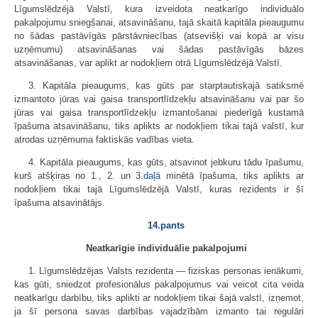
Līgumslēdzējā Valstī, kura izveidota neatkarīgo individuālo
pakalpojumu sniegšanai, atsavināšanu, tajā skaitā kapitāla pieaugumu
no šādas pastāvīgās pārstāvniecības (atsevišķi vai kopā ar visu
uzņēmumu) atsavināšanas vai šādas pastāvīgās bāzes
atsavināšanas, var aplikt ar nodokļiem otrā Līgumslēdzējā Valstī.
3. Kapitāla pieaugums, kas gūts par starptautiskajā satiksmē
izmantoto jūras vai gaisa transportlīdzekļu atsavināšanu vai par šo
jūras vai gaisa transportlīdzekļu izmantošanai piederīgā kustamā
īpašuma atsavināšanu, tiks aplikts ar nodokļiem tikai tajā valstī, kur
atrodas uzņēmuma faktiskās vadības vieta.
4. Kapitāla pieaugums, kas gūts, atsavinot jebkuru tādu īpašumu,
kurš atšķiras no
1.
,
2.
un
3.daļā
minētā īpašuma, tiks aplikts ar
nodokļiem tikai tajā Līgumslēdzējā Valstī, kuras rezidents ir šī
īpašuma atsavinātājs.
14.pants
Neatkarīgie individuālie pakalpojumi
1. Līgumslēdzējas Valsts rezidenta — fiziskas personas ienākumi,
kas gūti, sniedzot profesionālus pakalpojumus vai veicot cita veida
neatkarīgu darbību, tiks aplikti ar nodokļiem tikai šajā valstī, izņemot,
ja šī persona savas darbības vajadzībām izmanto tai regulāri