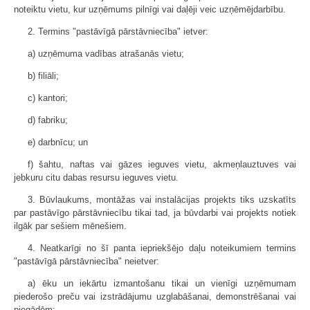
noteiktu vietu, kur uzņēmums pilnīgi vai daļēji veic uzņēmējdarbību.
2. Termins "pastāvīgā pārstāvniecība" ietver:
a) uzņēmuma vadības atrašanās vietu;
b) filiāli;
c) kantori;
d) fabriku;
e) darbnīcu; un
f) šahtu, naftas vai gāzes ieguves vietu, akmeņlauztuves vai
jebkuru citu dabas resursu ieguves vietu.
3. Būvlaukums, montāžas vai instalācijas projekts tiks uzskatīts
par pastāvīgo pārstāvniecību tikai tad, ja būvdarbi vai projekts notiek
ilgāk par sešiem mēnešiem.
4. Neatkarīgi no šī panta iepriekšējo daļu noteikumiem termins
"pastāvīgā pārstāvniecība" neietver:
a) ēku un iekārtu izmantošanu tikai un vienīgi uzņēmumam
piederošo preču vai izstrādājumu uzglabāšanai, demonstrēšanai vai
piegādēm;