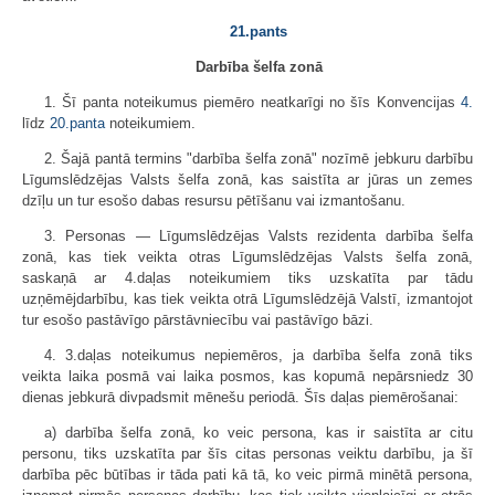
21.pants
Darbība šelfa zonā
1. Šī panta noteikumus piemēro neatkarīgi no šīs Konvencijas
4.
līdz
20.panta
noteikumiem.
2. Šajā pantā termins "darbība šelfa zonā" nozīmē jebkuru darbību
Līgumslēdzējas Valsts šelfa zonā, kas saistīta ar jūras un zemes
dzīļu un tur esošo dabas resursu pētīšanu vai izmantošanu.
3. Personas — Līgumslēdzējas Valsts rezidenta darbība šelfa
zonā, kas tiek veikta otras Līgumslēdzējas Valsts šelfa zonā,
saskaņā ar 4.daļas noteikumiem tiks uzskatīta par tādu
uzņēmējdarbību, kas tiek veikta otrā Līgumslēdzējā Valstī, izmantojot
tur esošo pastāvīgo pārstāvniecību vai pastāvīgo bāzi.
4. 3.daļas noteikumus nepiemēros, ja darbība šelfa zonā tiks
veikta laika posmā vai laika posmos, kas kopumā nepārsniedz 30
dienas jebkurā divpadsmit mēnešu periodā. Šīs daļas piemērošanai:
a) darbība šelfa zonā, ko veic persona, kas ir saistīta ar citu
personu, tiks uzskatīta par šīs citas personas veiktu darbību, ja šī
darbība pēc būtības ir tāda pati kā tā, ko veic pirmā minētā persona,