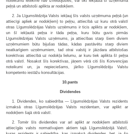
noteikumu ietekmē nav izveidojusies, var tikt iekļauta šī uzņēmuma
peļņā un atbilstoši aplikta ar nodokļiem.
2. Ja Līgumslēdzēja Valsts iekļauj šīs valsts uzņēmuma peļņā (un
attiecīgi apliek ar nodokļiem) to peļņu, attiecībā uz kuru otrā valstī
otras Līgumslēdzējas Valsts uzņēmums ir ticis aplikts ar nodokļiem,
un šī iekļautā peļņa ir tāda peļņa, kuru būtu guvis pirmās
Līgumslēdzējas Valsts uzņēmums, ja attiecības starp šiem diviem
uzņēmumiem būtu bijušas tādas, kādas pastāvētu starp diviem
neatkarīgiem uzņēmumiem, tad otrai valstij ir jāizdara atbilstošas
korektīvas attiecībā uz nodokļa lielumu, ar kuru tiek aplikta šī peļņa
otrā valstī. Nosakot šīs korektīvas, jāņem vērā citi šīs Konvencijas
noteikumi un, ja nepieciešams, jārīko Līgumslēdzēju Valstu
kompetento iestāžu konsultācijas.
10.pants
Dividendes
1. Dividendes, ko sabiedrība — Līgumslēdzējas Valsts rezidents
izmaksā otras Līgumslēdzējas Valsts rezidentam, var aplikt ar
nodokļiem šajā otrā valstī.
2. Tomēr šīs dividendes var arī aplikt ar nodokļiem atbilstoši
attiecīgās valsts normatīvajiem aktiem tajā Līgumslēdzējā Valstī,
kuras rezidents ir sabiedrība, kas izmaksā dividendes, bet, ja šo