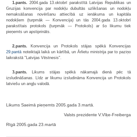
1.pants.
2004.gada 13.oktobrī parakstītā Latvijas Republikas un
Gruzijas konvencija par nodokļu dubultās uzlikšanas un nodokļu
nemaksāšanas novēršanu attiecībā uz ienākuma un kapitāla
nodokļiem (turpmāk — Konvencija) un tās 2004.gada 13.oktobrī
parakstītais protokols (turpmāk — Protokols) ar šo likumu tiek
pieņemts un apstiprināts.
2.pants.
Konvencija un Protokols stājas spēkā Konvencijas
29.pantā
noteiktajā laikā un kārtībā, un Ārlietu ministrija par to paziņo
laikrakstā "Latvijas Vēstnesis".
3.pants.
Likums stājas spēkā nākamajā dienā pēc tā
izsludināšanas. Līdz ar likumu izsludināma Konvencija un Protokols
latviešu un angļu valodā.
Likums Saeimā pieņemts 2005.gada 3.martā.
Valsts prezidente V.Vīķe-Freiberga
Rīgā 2005.gada 23.martā