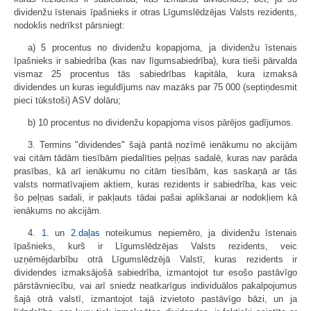
dividenžu īstenais īpašnieks ir otras Līgumslēdzējas Valsts rezidents,
nodoklis nedrīkst pārsniegt:
a) 5 procentus no dividenžu kopapjoma, ja dividenžu īstenais
īpašnieks ir sabiedrība (kas nav līgumsabiedrība), kura tieši pārvalda
vismaz 25 procentus tās sabiedrības kapitāla, kura izmaksā
dividendes un kuras ieguldījums nav mazāks par 75 000 (septiņdesmit
pieci tūkstoši) ASV dolāru;
b) 10 procentus no dividenžu kopapjoma visos pārējos gadījumos.
3. Termins "dividendes" šajā pantā nozīmē ienākumu no akcijām
vai citām tādām tiesībām piedalīties peļņas sadalē, kuras nav parāda
prasības, kā arī ienākumu no citām tiesībām, kas saskaņā ar tās
valsts normatīvajiem aktiem, kuras rezidents ir sabiedrība, kas veic
šo peļņas sadali, ir pakļauts tādai pašai aplikšanai ar nodokļiem kā
ienākums no akcijām.
4.
1.
un
2.daļas
noteikumus nepiemēro, ja dividenžu īstenais
īpašnieks, kurš ir Līgumslēdzējas Valsts rezidents, veic
uzņēmējdarbību otrā Līgumslēdzējā Valstī, kuras rezidents ir
dividendes izmaksājošā sabiedrība, izmantojot tur esošo pastāvīgo
pārstāvniecību, vai arī sniedz neatkarīgus individuālos pakalpojumus
šajā otrā valstī, izmantojot tajā izvietoto pastāvīgo bāzi, un ja