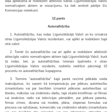
daļa apliekama ar nodokļiem atbilstoši katras Līgumslēdzējas Valsts
normatīvajiem aktiem ar nosacījumu, ka tiek ievēroti pārējie šīs
Konvencijas noteikumi.
12.pants
Autoratlīdzība
1. Autoratlīdzību, kas rodas Līgumslēdzējā Valstī un ko izmaksā
otras Līgumslēdzējas Valsts rezidentam, var aplikt ar nodokļiem šajā
otrā valstī.
2. Tomēr šo autoratlīdzību var arī aplikt ar nodokļiem atbilstoši
attiecīgās valsts normatīvajiem aktiem tajā Līgumslēdzējā Valstī, kurā
tā rodas, bet, ja autoratlīdzības īstenais īpašnieks ir otras
Līgumslēdzējas Valsts rezidents, nodoklis nedrīkst pārsniegt 10
procentu no autoratlīdzības kopapjoma.
3. Termins "autoratlīdzība" šajā pantā nozīmē jebkāda veida
maksājumus, ko saņem kā kompensāciju par jebkuru autortiesību
izmantošanu vai par tiesībām izmantot jebkuras autortiesības uz
literāru, mākslas vai zinātnisku darbu, tajā skaitā kinofilmas un filmas
vai ierakstus radio vai televīzijas pārraidēm, par jebkura patenta,
firmas zīmes, dizaina vai modeļa, plāna, slepenas formulas vai
procesa vai ražošanas, komerciālo vai zinātnisko iekārtu izmantošanu