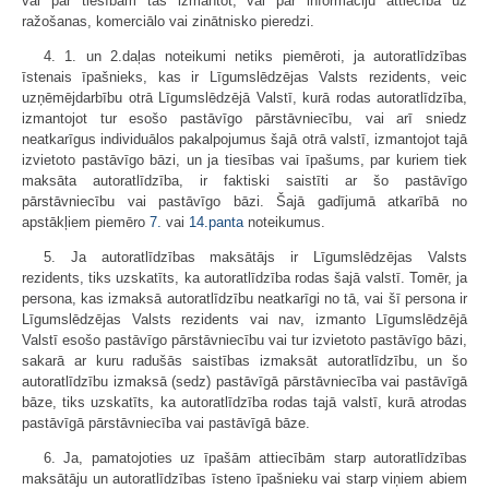
vai par tiesībām tās izmantot, vai par informāciju attiecībā uz
ražošanas, komerciālo vai zinātnisko pieredzi.
4. 1. un 2.daļas noteikumi netiks piemēroti, ja autoratlīdzības
īstenais īpašnieks, kas ir Līgumslēdzējas Valsts rezidents, veic
uzņēmējdarbību otrā Līgumslēdzējā Valstī, kurā rodas autoratlīdzība,
izmantojot tur esošo pastāvīgo pārstāvniecību, vai arī sniedz
neatkarīgus individuālos pakalpojumus šajā otrā valstī, izmantojot tajā
izvietoto pastāvīgo bāzi, un ja tiesības vai īpašums, par kuriem tiek
maksāta autor­atlīdzība, ir faktiski saistīti ar šo pastāvīgo
pārstāvniecību vai pastāvīgo bāzi. Šajā gadījumā atkarībā no
apstākļiem piemēro
7.
vai
14.panta
noteikumus.
5. Ja autoratlīdzības maksātājs ir Līgumslēdzējas Valsts
rezidents, tiks uzskatīts, ka autoratlīdzība rodas šajā valstī. Tomēr, ja
persona, kas izmaksā autoratlīdzību neatkarīgi no tā, vai šī persona ir
Līgumslēdzējas Valsts rezidents vai nav, izmanto Līgumslēdzējā
Valstī esošo pastāvīgo pārstāvniecību vai tur izvietoto pastāvīgo bāzi,
sakarā ar kuru radušās saistības izmaksāt autoratlīdzību, un šo
autoratlīdzību izmaksā (sedz) pastāvīgā pārstāvniecība vai pastāvīgā
bāze, tiks uzskatīts, ka autoratlīdzība rodas tajā valstī, kurā atrodas
pastāvīgā pārstāvniecība vai pastāvīgā bāze.
6. Ja, pamatojoties uz īpašām attiecībām starp autoratlīdzības
maksātāju un autoratlīdzības īsteno īpašnieku vai starp viņiem abiem