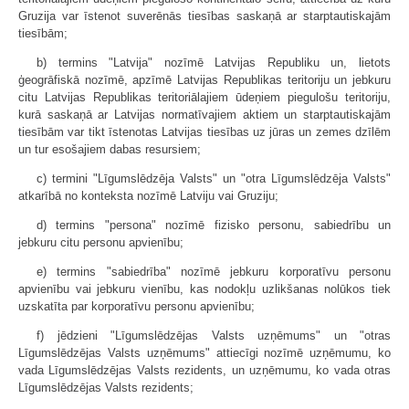
Gruzija var īstenot suverēnās tiesības saskaņā ar starptautiskajām
tiesībām;
b) termins "Latvija" nozīmē Latvijas Republiku un, lietots
ģeogrāfiskā nozīmē, apzīmē Latvijas Republikas teritoriju un jebkuru
citu Latvijas Republikas teritoriālajiem ūdeņiem piegulošu teritoriju,
kurā saskaņā ar Latvijas normatīvajiem aktiem un starptautiskajām
tiesībām var tikt īstenotas Latvijas tiesības uz jūras un zemes dzīlēm
un tur esošajiem dabas resursiem;
c) termini "Līgumslēdzēja Valsts" un "otra Līgumslēdzēja Valsts"
atkarībā no konteksta nozīmē Latviju vai Gruziju;
d) termins "persona" nozīmē fizisko personu, sabiedrību un
jebkuru citu personu apvienību;
e) termins "sabiedrība" nozīmē jebkuru korporatīvu personu
apvienību vai jebkuru vienību, kas nodokļu uzlikšanas nolūkos tiek
uzskatīta par korporatīvu personu apvienību;
f) jēdzieni "Līgumslēdzējas Valsts uzņēmums" un "otras
Līgumslēdzējas Valsts uzņēmums" attiecīgi nozīmē uzņēmumu, ko
vada Līgumslēdzējas Valsts rezidents, un uzņēmumu, ko vada otras
Līgumslēdzējas Valsts rezidents;