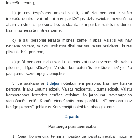
interešu centrs);
b) ja nav iespējams noteikt valsti, kurā šai personai ir vitālo
interešu centrs, vai arī tai nav pastāvīgas dzīvesvietas nevienā no
abām valstīm, šī persona tiks uzskatīta tikai par tās valsts rezidentu,
kas ir tās ierastā mītnes zeme;
c) ja šai personai ierastā mītnes zeme ir abas valstis vai nav
neviena no tām, tā tiks uzskatīta tikai par tās valsts rezidentu, kuras
pilsonis ir šī persona;
d) ja šī persona ir abu valstu pilsonis vai nav nevienas šīs valsts
pilsonis, Līgumslēdzēju Valstu kompetentās iestādes izšķir šo
jautājumu, savstarpēji vienojoties.
3. Ja saskaņā ar
1.daļas
noteikumiem persona, kas nav fiziskā
persona, ir abu Līgumslēdzēju Valstu rezidents, Līgumslēdzēju Valstu
kompetentās iestādes cenšas atrisināt šo jautājumu savstarpējas
vienošanās ceļā. Kamēr vienošanās nav panākta, šī persona nav
tiesīga pieprasīt jebkurus Konvencijā noteiktos atvieglojumus.
5.pants
Pastāvīgā pārstāvniecība
1. Šajā Konvencijā termins "pastāvīgā pārstāvniecība" nozīmē