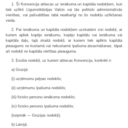
1. Šī Konvencija attiecas uz ienākuma un kapitāla nodokļiem, kuri
tiek uzlikti Līgumslēdzējas Valsts vai tās politiski administratīvās
vienības, vai pašvaldības labā neatkarīgi no šo nodokļu uzlikšanas
veida.
2. Par ienākuma un kapitāla nodokļiem uzskatāmi visi nodokļi, ar
kuriem apliek kopējo ienākumu, kopējo kapitālu vai ienākuma vai
kapitāla daļu, tajā skaitā nodokļi, ar kuriem tiek aplikts kapitāla
pieaugums no kustamā vai nekustamā īpašuma atsavināšanas, tāpat
arī nodokļi no kapitāla vērtības pieauguma.
3. Esošie nodokļi, uz kuriem attiecas Konvencija, konkrēti ir:
a) Gruzijā:
(i) uzņēmumu peļņas nodoklis;
(ii) uzņēmumu īpašuma nodoklis;
(iii) fizisko personu ienākuma nodoklis;
(iv) fizisko personu īpašuma nodoklis;
(turpmāk — Gruzijas nodokļi);
b) Latvijā: