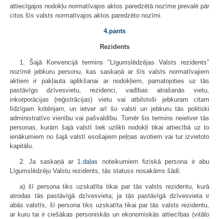
attiecīgajos nodokļu normatīvajos aktos paredzētā nozīme prevalē pār
citos šīs valsts normatīvajos aktos paredzēto nozīmi.
4.pants
Rezidents
1. Šajā Konvencijā termins "Līgumslēdzējas Valsts rezidents"
nozīmē jebkuru personu, kas saskaņā ar šīs valsts normatīvajiem
aktiem ir pakļauta aplikšanai ar nodokļiem, pamatojoties uz tās
pastāvīgo dzīvesvietu, rezidenci, vadības atrašanās vietu,
inkorporācijas (reģistrācijas) vietu vai atbilstoši jebkuram citam
līdzīgam kritērijam, un ietver arī šo valsti un jebkuru tās politiski
administratīvo vienību vai pašvaldību. Tomēr šis termins neietver tās
personas, kurām šajā valstī tiek uzlikti nodokļi tikai attiecībā uz to
ienākumiem no šajā valstī esošajiem peļņas avotiem vai tur izvietoto
kapitālu.
2. Ja saskaņā ar
1.daļas
noteikumiem fiziskā persona ir abu
Līgumslēdzēju Valstu rezidents, tās statuss nosakāms šādi:
a) šī persona tiks uzskatīta tikai par tās valsts rezidentu, kurā
atrodas tās pastāvīgā dzīvesvieta; ja tās pastāvīgā dzīvesvieta ir
abās valstīs, šī persona tiks uzskatīta tikai par tās valsts rezidentu,
ar kuru tai ir ciešākas personiskās un ekonomiskās attiecības (vitālo