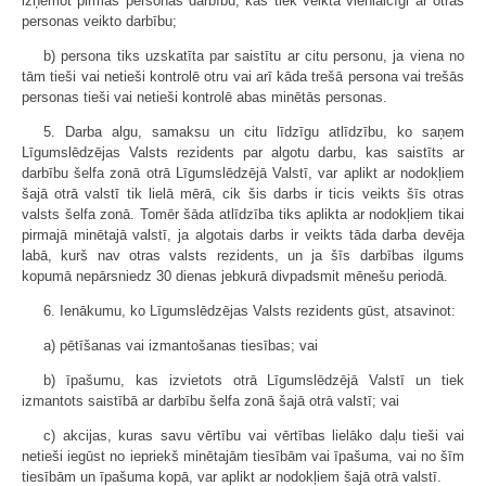
izņemot pirmās personas darbību, kas tiek veikta vienlaicīgi ar otrās
personas veikto darbību;
b) persona tiks uzskatīta par saistītu ar citu personu, ja viena no
tām tieši vai netieši kontrolē otru vai arī kāda trešā persona vai trešās
personas tieši vai netieši kontrolē abas minētās personas.
5. Darba algu, samaksu un citu līdzīgu atlīdzību, ko saņem
Līgumslēdzējas Valsts rezidents par algotu darbu, kas saistīts ar
darbību šelfa zonā otrā Līgumslēdzējā Valstī, var aplikt ar nodokļiem
šajā otrā valstī tik lielā mērā, cik šis darbs ir ticis veikts šīs otras
valsts šelfa zonā. Tomēr šāda atlīdzība tiks aplikta ar nodokļiem tikai
pirmajā minētajā valstī, ja algotais darbs ir veikts tāda darba devēja
labā, kurš nav otras valsts rezidents, un ja šīs darbības ilgums
kopumā nepārsniedz 30 dienas jebkurā divpadsmit mēnešu periodā.
6. Ienākumu, ko Līgumslēdzējas Valsts rezidents gūst, atsavinot:
a) pētīšanas vai izmantošanas tiesības; vai
b) īpašumu, kas izvietots otrā Līgumslēdzējā Valstī un tiek
izmantots saistībā ar darbību šelfa zonā šajā otrā valstī; vai
c) akcijas, kuras savu vērtību vai vērtības lielāko daļu tieši vai
netieši iegūst no iepriekš minētajām tiesībām vai īpašuma, vai no šīm
tiesībām un īpašuma kopā, var aplikt ar nodokļiem šajā otrā valstī.