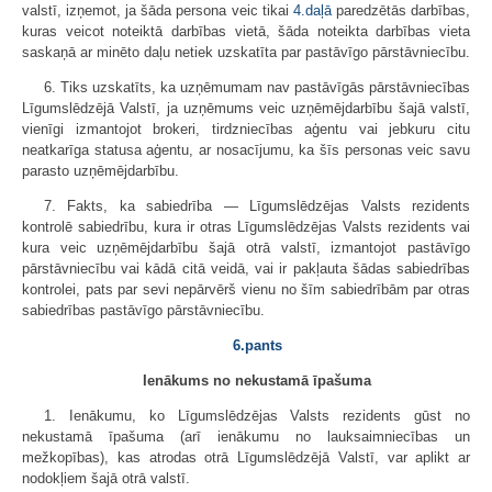
valstī, izņemot, ja šāda persona veic tikai
4.daļā
paredzētās darbības,
kuras veicot noteiktā darbības vietā, šāda noteikta darbības vieta
saskaņā ar minēto daļu netiek uzskatīta par pastāvīgo pārstāvniecību.
6. Tiks uzskatīts, ka uzņēmumam nav pastāvīgās pārstāvniecības
Līgumslēdzējā Valstī, ja uzņēmums veic uzņēmējdarbību šajā valstī,
vienīgi izmantojot brokeri, tirdzniecības aģentu vai jebkuru citu
neatkarīga statusa aģentu, ar nosacījumu, ka šīs personas veic savu
parasto uzņēmējdarbību.
7. Fakts, ka sabiedrība — Līgumslēdzējas Valsts rezidents
kontrolē sabiedrību, kura ir otras Līgumslēdzējas Valsts rezidents vai
kura veic uzņēmējdarbību šajā otrā valstī, izmantojot pastāvīgo
pārstāvniecību vai kādā citā veidā, vai ir pakļauta šādas sabiedrības
kontrolei, pats par sevi nepārvērš vienu no šīm sabiedrībām par otras
sabiedrības pastāvīgo pārstāvniecību.
6.pants
Ienākums no nekustamā īpašuma
1. Ienākumu, ko Līgumslēdzējas Valsts rezidents gūst no
nekustamā īpašuma (arī ienākumu no lauksaimniecības un
mežkopības), kas atrodas otrā Līgumslēdzējā Valstī, var aplikt ar
nodokļiem šajā otrā valstī.