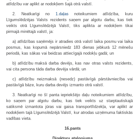
atlīdzību var aplikt ar nodokļiem šajā otrā valstī.
2. Neatkarīgi no
1.daļas
noteikumiem atlīdzība, kuru
Līgumslēdzējas Valsts rezidents saņem par algotu darbu, kas tiek
veikts otrā Līgumslēdzējā Valstī, tiks aplikta ar nodokļiem tikai
pirmajā minētajā valstī, ja:
a) atlīdzības saņēmējs ir atradies otrā valstī laika posmu vai laika
posmus, kas kopumā nepārsniedz 183 dienas jebkurā 12 mēnešu
periodā, kas sākas vai beidzas attiecīgajā nodokļu gadā; un
b) atlīdzību maksā darba devējs, kas nav otras valsts rezidents,
vai cita persona tāda darba devēja vārdā; un
c) atlīdzību neizmaksā (nesedz) pastāvīgā pārstāvniecība vai
pastāvīgā bāze, kuru darba devējs izmanto otrā valstī.
3. Neatkarīgi no šī panta iepriekšējo daļu noteikumiem atlīdzību,
ko saņem par algotu darbu, kas tiek veikts uz starptautiskajā
satiksmē izmantota jūras vai gaisa transportlīdzekļa, var aplikt ar
nodokļiem tajā Līgumslēdzējā Valstī, kur atrodas uzņēmuma faktiskās
vadības vieta.
16.pants
Direktoru atalgojums