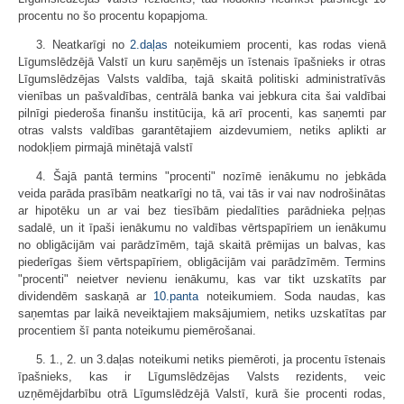
procentu no šo procentu kopapjoma.
3. Neatkarīgi no
2.daļas
noteikumiem procenti, kas rodas vienā
Līgumslēdzējā Valstī un kuru saņēmējs un īstenais īpašnieks ir otras
Līgumslēdzējas Valsts valdība, tajā skaitā politiski administratīvās
vienības un pašvaldības, centrālā banka vai jebkura cita šai valdībai
pilnīgi piederoša finanšu institūcija, kā arī procenti, kas saņemti par
otras valsts valdības garantētajiem aizdevumiem, netiks aplikti ar
nodokļiem pirmajā minētajā valstī
4. Šajā pantā termins "procenti" nozīmē ienākumu no jebkāda
veida parāda prasībām neatkarīgi no tā, vai tās ir vai nav nodrošinātas
ar hipotēku un ar vai bez tiesībām piedalīties parādnieka peļņas
sadalē, un it īpaši ienākumu no valdības vērtspapīriem un ienākumu
no obligācijām vai parādzīmēm, tajā skaitā prēmijas un balvas, kas
piederīgas šiem vērtspapīriem, obligācijām vai parādzīmēm. Termins
"procenti" neietver nevienu ienākumu, kas var tikt uzskatīts par
dividendēm saskaņā ar
10.panta
noteikumiem. Soda naudas, kas
saņemtas par laikā neveiktajiem maksājumiem, netiks uzskatītas par
procentiem šī panta noteikumu piemērošanai.
5. 1., 2. un 3.daļas noteikumi netiks piemēroti, ja procentu īstenais
īpašnieks, kas ir Līgumslēdzējas Valsts rezidents, veic
uzņēmējdarbību otrā Līgumslēdzējā Valstī, kurā šie procenti rodas,