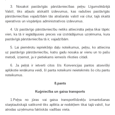
3. Nosakot pastāvīgās pārstāvniecības peļņu Līgumslēdzējā
Valstī, tiks atļauts atskaitīt izdevumus, kas radušies pastāvīgās
pārstāvniecības vajadzībām tās atrašanās valstī vai citur, tajā skaitā
operatīvos un vispārējos administratīvos izdevumus.
4. Uz pastāvīgo pārstāvniecību netiks attiecināta peļņa tikai tāpēc
vien, ka tā ir iegādājusies preces vai izstrādājumus uzņēmuma, kura
pastāvīgā pārstāvniecība tā ir, vajadzībām.
5. Lai piemērotu iepriekšējo daļu noteikumus, peļņu, ko attiecina
uz pastāvīgo pārstāvniecību, katru gadu nosaka ar vienu un to pašu
metodi, izņemot, ja ir pietiekams iemesls rīkoties citādi.
6. Ja peļņā ir ietverti citos šīs Konvencijas pantos atsevišķi
aplūkotie ienākuma veidi, šī panta noteikumi neietekmēs šo citu pantu
noteikumus.
8.pants
Kuģniecība un gaisa transports
1.Peļņa no jūras vai gaisa transportlīdzekļu izmantošanas
starptautiskajā satiksmē tiks aplikta ar nodokļiem tikai tajā valstī, kur
atrodas uzņēmuma faktiskās vadības vieta.