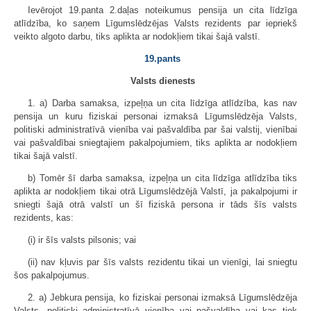
Ievērojot 19.panta 2.daļas noteikumus pensija un cita līdzīga
atlīdzība, ko saņem Līgumslēdzējas Valsts rezidents par iepriekš
veikto algoto darbu, tiks aplikta ar nodokļiem tikai šajā valstī.
19.pants
Valsts dienests
1. a) Darba samaksa, izpeļņa un cita līdzīga atlīdzība, kas nav
pensija un kuru fiziskai personai izmaksā Līgumslēdzēja Valsts,
politiski administratīvā vienība vai pašvaldība par šai valstij, vienībai
vai paš­valdībai sniegtajiem pakalpojumiem, tiks aplikta ar nodokļiem
tikai šajā valstī.
b) Tomēr šī darba samaksa, izpeļņa un cita līdzīga atlīdzība tiks
aplikta ar nodokļiem tikai otrā Līgumslēdzējā Valstī, ja pakalpojumi ir
sniegti šajā otrā valstī un šī fiziskā persona ir tāds šīs valsts
rezidents, kas:
(i) ir šīs valsts pilsonis; vai
(ii) nav kļuvis par šīs valsts rezidentu tikai un vienīgi, lai sniegtu
šos pakalpojumus.
2. a) Jebkura pensija, ko fiziskai personai izmaksā Līgumslēdzēja
Valsts, politiski administratīvā vienība vai pašvaldība vai kas tiek