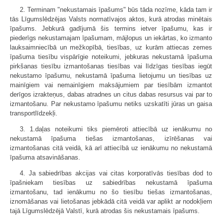
2. Terminam "nekustamais īpašums" būs tāda nozīme, kāda tam ir
tās Līgumslēdzējas Valsts normatīvajos aktos, kurā atrodas minētais
īpašums. Jebkurā gadījumā šis termins ietver īpašumu, kas ir
piederīgs nekustamajam īpašumam, mājlopus un iekārtas, ko izmanto
lauksaimniecībā un mežkopībā, tiesības, uz kurām attiecas zemes
īpašuma tiesību vispārīgie noteikumi, jebkuras nekustamā īpašuma
pirkšanas tiesību izmantošanas tiesības vai līdzīgas tiesības iegūt
nekustamo īpašumu, nekustamā īpašuma lietojumu un tiesības uz
mainīgiem vai nemainīgiem maksājumiem par tiesībām izmantot
derīgos izrakteņus, dabas atradnes un citus dabas resursus vai par to
izmantošanu. Par nekustamo īpašumu netiks uzskatīti jūras un gaisa
transportlīdzekļi.
3. 1.daļas noteikumi tiks piemēroti attiecībā uz ienākumu no
nekustamā īpašuma tiešas izmantošanas, izīrēšanas vai
izmantošanas citā veidā, kā arī attiecībā uz ienākumu no nekustamā
īpašuma atsavināšanas.
4. Ja sabiedrības akcijas vai citas korporatīvās tiesības dod to
īpašniekam tiesības uz sabiedrības nekustamā īpašuma
izmantošanu, tad ienākumu no šo tiesību tiešas izmantošanas,
iznomāšanas vai lietošanas jebkādā citā veidā var aplikt ar nodokļiem
tajā Līgumslēdzējā Valstī, kurā atrodas šis nekustamais īpašums.