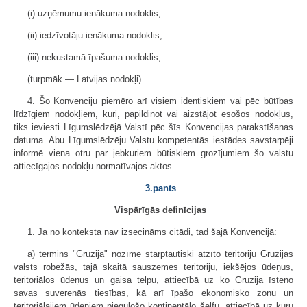
(i) uzņēmumu ienākuma nodoklis;
(ii) iedzīvotāju ienākuma nodoklis;
(iii) nekustamā īpašuma nodoklis;
(turpmāk — Latvijas nodokļi).
4. Šo Konvenciju piemēro arī visiem identiskiem vai pēc būtības
līdzīgiem nodokļiem, kuri, papildinot vai aizstājot esošos nodokļus,
tiks ieviesti Līgumslēdzējā Valstī pēc šīs Konvencijas parakstīšanas
datuma. Abu Līgumslēdzēju Valstu kompetentās iestādes savstarpēji
informē viena otru par jebkuriem būtiskiem grozījumiem šo valstu
attiecīgajos nodokļu normatīvajos aktos.
3.pants
Vispārīgās definīcijas
1. Ja no konteksta nav izsecināms citādi, tad šajā Konvencijā:
a) termins "Gruzija" nozīmē starptautiski atzīto teritoriju Gruzijas
valsts robežās, tajā skaitā sauszemes teritoriju, iekšējos ūdeņus,
teritoriālos ūdeņus un gaisa telpu, attiecībā uz ko Gruzija īsteno
savas suverenās tiesības, kā arī īpašo ekonomisko zonu un
teritoriālajiem ūdeņiem piegulošo kontinentālo šelfu, attiecībā uz kuru