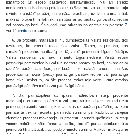
izmantojot tur esošo pastāvīgo pārstāvniecību, vai arī sniedz
neatkarīgus individuālos pakalpojumus šajā otrā valstī, izmantojot tajā
izvietoto pastāvīgo bāzi, un parāda prasības, uz kuru pamata tiek
maksāti procenti, ir faktiski saistītas ar šo pastāvīgo pārstāvniecību
vai pastāvīgo bāzi. Šajā gadījumā atkarībā no apstākļiem piemēro
7.
vai
14.panta
noteikumus.
6. Ja procentu maksātājs ir Līgumslēdzējas Valsts rezidents, tiks
uzskatīts, ka procenti rodas šajā valstī. Tomēr, ja persona, kas
izmaksā procentus neatkarīgi no tā, vai šī persona ir Līgumslēdzējas
Valsts rezidents vai nav, izmanto Līgumslēdzējā Valstī esošo
pastāvīgo pārstāvniecību vai tur izvietoto pastāvīgo bāzi, sakarā ar ko
radušās parādu saistības, par kurām tiek maksāti procenti, un šos
procentus izmaksā (sedz) pastāvīgā pārstāvniecība vai pastāvīgā
bāze, tiks uzskatīts, ka šie procenti rodas tajā valstī, kurā atrodas
pastāvīgā pārstāvniecība vai pastāvīgā bāze.
7. Ja, pamatojoties uz īpašām attiecībām starp procentu
maksātāju un īsteno īpašnieku vai starp viņiem abiem un kādu citu
personu, procentu summa, kas attiecas uz parāda prasībām, uz kuru
pamata tā tiek izmaksāta, pārsniedz summu, par kādu būtu varējuši
vienoties procentu maksātājs un procentu īstenais īpašnieks, ja starp
viņiem nebūtu minēto īpašo attiecību, tad šī panta noteikumi tiks
piemēroti tikai attiecībā uz pēdējo minēto summu. Atlikusī maksājumu