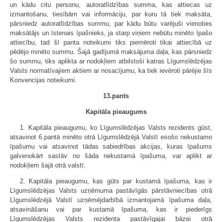
un kādu citu personu, autor­atlīdzības summa, kas attiecas uz
izmantošanu, tiesībām vai informāciju, par kuru tā tiek maksāta,
pārsniedz autoratlīdzības summu, par kādu būtu varējuši vienoties
maksātājs un īstenais īpašnieks, ja starp viņiem nebūtu minēto īpašo
attiecību, tad šī panta noteikumi tiks piemēroti tikai attiecībā uz
pēdējo minēto summu. Šajā gadījumā maksājuma daļa, kas pārsniedz
šo summu, tiks aplikta ar nodokļiem atbilstoši katras Līgumslēdzējas
Valsts normatīvajiem aktiem ar nosacījumu, ka tiek ievēroti pārējie šīs
Konvencijas noteikumi.
13.pants
Kapitāla pieaugums
1. Kapitāla pieaugumu, ko Līgumslēdzējas Valsts rezidents gūst,
atsavinot 6.pantā minēto otrā Līgumslēdzējā Valstī esošo nekustamo
īpašumu vai atsavinot tādas sabiedrības akcijas, kuras īpašums
galvenokārt sastāv no šāda nekustamā īpašuma, var aplikt ar
nodokļiem šajā otrā valstī.
2. Kapitāla pieaugumu, kas gūts par kustamā īpašuma, kas ir
Līgumslēdzējas Valsts uzņēmuma pastāvīgās pārstāvniecības otrā
Līgumslēdzējā Valstī uzņēmējdarbībā izmantojamā īpašuma daļa,
atsavināšanu vai par kustamā īpašuma, kas ir piederīgs
Līgumslēdzējas Valsts rezidenta pastāvīgajai bāzei otrā