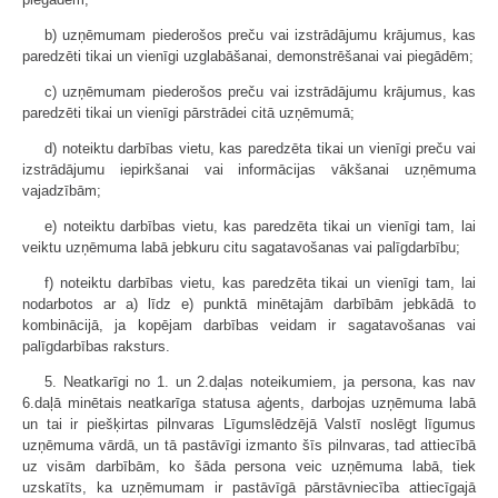
b) uzņēmumam piederošos preču vai izstrādājumu krājumus, kas
paredzēti tikai un vienīgi uzglabāšanai, demonstrēšanai vai piegādēm;
c) uzņēmumam piederošos preču vai izstrādājumu krājumus, kas
paredzēti tikai un vienīgi pārstrādei citā uzņēmumā;
d) noteiktu darbības vietu, kas paredzēta tikai un vienīgi preču vai
izstrādājumu iepirkšanai vai informācijas vākšanai uzņēmuma
vajadzībām;
e) noteiktu darbības vietu, kas paredzēta tikai un vienīgi tam, lai
veiktu uzņēmuma labā jebkuru citu sagatavošanas vai palīgdarbību;
f) noteiktu darbības vietu, kas paredzēta tikai un vienīgi tam, lai
nodarbotos ar a) līdz e) punktā minētajām darbībām jebkādā to
kombinācijā, ja kopējam darbības veidam ir sagatavošanas vai
palīgdarbības raksturs.
5. Neatkarīgi no 1. un 2.daļas noteikumiem, ja persona, kas nav
6.daļā minētais neatkarīga statusa aģents, darbojas uzņēmuma labā
un tai ir piešķirtas pilnvaras Līgumslēdzējā Valstī noslēgt līgumus
uzņēmuma vārdā, un tā pastāvīgi izmanto šīs pilnvaras, tad attiecībā
uz visām darbībām, ko šāda persona veic uzņēmuma labā, tiek
uzskatīts, ka uzņēmumam ir pastāvīgā pārstāvniecība attiecīgajā