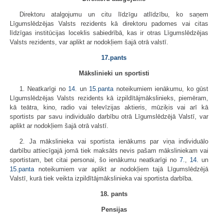
Direktoru atalgojumu un citu līdzīgu atlīdzību, ko saņem
Līgumslēdzējas Valsts rezidents kā direktoru padomes vai citas
līdzīgas institūcijas loceklis sabiedrībā, kas ir otras Līgumslēdzējas
Valsts rezidents, var aplikt ar nodokļiem šajā otrā valstī.
17.pants
Mākslinieki un sportisti
1. Neatkarīgi no
14.
un
15.panta
noteikumiem ienākumu, ko gūst
Līgumslēdzējas Valsts rezidents kā izpildītājmākslinieks, piemēram,
kā teātra, kino, radio vai televīzijas aktieris, mūziķis vai arī kā
sportists par savu individuālo darbību otrā Līgumslēdzējā Valstī, var
aplikt ar nodokļiem šajā otrā valstī.
2. Ja mākslinieka vai sportista ienākums par viņa individuālo
darbību attiecīgajā jomā tiek maksāts nevis pašam māksliniekam vai
sportistam, bet citai personai, šo ienākumu neatkarīgi no
7.
,
14.
un
15.panta
noteikumiem var aplikt ar nodokļiem tajā Līgumslēdzējā
Valstī, kurā tiek veikta izpildītājmākslinieka vai sportista darbība.
18. pants
Pensijas