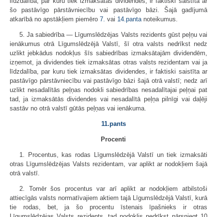
līdzdalība, par kuru tiek izmaksātas dividendes, ir faktiski saistīta ar
šo pastāvīgo pārstāvniecību vai pastāvīgo bāzi. Šajā gadījumā
atkarībā no apstākļiem piemēro
7.
vai
14.panta
noteikumus.
5. Ja sabiedrība — Līgumslēdzējas Valsts rezidents gūst peļņu vai
ienākumus otrā Līgumslēdzējā Valstī, šī otra valsts nedrīkst nedz
uzlikt jebkādus nodokļus šīs sabiedrības izmaksātajām dividendēm,
izņemot, ja dividendes tiek izmaksātas otras valsts rezidentam vai ja
līdzdalība, par kuru tiek izmaksātas dividendes, ir faktiski saistīta ar
pastāvīgo pārstāvniecību vai pastāvīgo bāzi šajā otrā valstī; nedz arī
uzlikt nesadalītās peļņas nodokli sabiedrības nesadalītajai peļņai pat
tad, ja izmaksātās dividendes vai nesadalītā peļņa pilnīgi vai daļēji
sastāv no otrā valstī gūtās peļņas vai ienākuma.
11.pants
Procenti
1. Procentus, kas rodas Līgumslēdzējā Valstī un tiek izmaksāti
otras Līgumslēdzējas Valsts rezidentam, var aplikt ar nodokļiem šajā
otrā valstī.
2. Tomēr šos procentus var arī aplikt ar nodokļiem atbilstoši
attiecīgās valsts normatīvajiem aktiem tajā Līgumslēdzējā Valstī, kurā
tie rodas, bet, ja šo procentu īstenais īpašnieks ir otras
Līgumslēdzējas Valsts rezidents, tad nodoklis nedrīkst pārsniegt 10