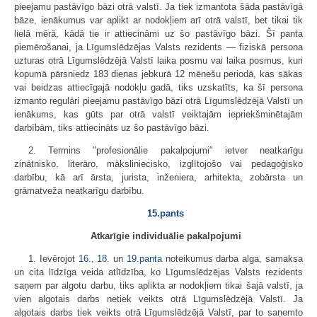
pieejamu pastāvīgo bāzi otrā valstī. Ja tiek izmantota šāda pastāvīgā
bāze, ienākumus var aplikt ar nodokļiem arī otrā valstī, bet tikai tik
lielā mērā, kādā tie ir attiecināmi uz šo pastāvīgo bāzi. Šī panta
piemērošanai, ja Līgumslēdzējas Valsts rezidents — fiziskā persona
uzturas otrā Līgumslēdzējā Valstī laika posmu vai laika posmus, kuri
kopumā pārsniedz 183 dienas jebkurā 12 mēnešu periodā, kas sākas
vai beidzas attiecīgajā nodokļu gadā, tiks uzskatīts, ka šī persona
izmanto regulāri pieejamu pastāvīgo bāzi otrā Līgumslēdzējā Valstī un
ienākums, kas gūts par otrā valstī veiktajām iepriekšminētajām
darbībām, tiks attiecināts uz šo pastāvīgo bāzi.
2. Termins "profesionālie pakalpojumi" ietver neatkarīgu
zinātnisko, literāro, māksliniecisko, izglītojošo vai pedagoģisko
darbību, kā arī ārsta, jurista, inženiera, arhitekta, zobārsta un
grāmatveža neatkarīgu darbību.
15.pants
Atkarīgie individuālie pakalpojumi
1. Ievērojot
16.
,
18.
un
19.panta
noteikumus darba alga, samaksa
un cita līdzīga veida atlīdzība, ko Līgumslēdzējas Valsts rezidents
saņem par algotu darbu, tiks aplikta ar nodokļiem tikai šajā valstī, ja
vien algotais darbs netiek veikts otrā Līgumslēdzējā Valstī. Ja
algotais darbs tiek veikts otrā Līgumslēdzējā Valstī, par to saņemto