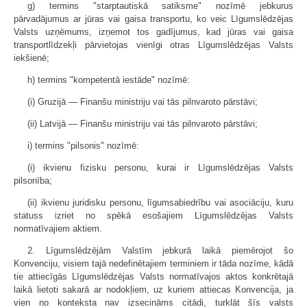
g) termins "starptautiskā satiksme" nozīmē jebkurus
pārvadājumus ar jūras vai gaisa transportu, ko veic Līgumslēdzējas
Valsts uzņēmums, izņemot tos gadījumus, kad jūras vai gaisa
transportlīdzekļi pārvietojas vienīgi otras Līgumslēdzējas Valsts
iekšienē;
h) termins "kompetentā iestāde" nozīmē:
(i) Gruzijā — Finanšu ministriju vai tās pilnvaroto pārstāvi;
(ii) Latvijā — Finanšu ministriju vai tās pilnvaroto pārstāvi;
i) termins "pilsonis" nozīmē:
(i) ikvienu fizisku personu, kurai ir Līgumslēdzējas Valsts
pilsonība;
(ii) ikvienu juridisku personu, līgumsabiedrību vai asociāciju, kuru
statuss izriet no spēkā esošajiem Līgumslēdzējas Valsts
normatīvajiem aktiem.
2. Līgumslēdzējām Valstīm jebkurā laikā piemērojot šo
Konvenciju, visiem tajā nedefinētajiem terminiem ir tāda nozīme, kādā
tie attiecīgās Līgumslēdzējas Valsts normatīvajos aktos konkrētajā
laikā lietoti sakarā ar nodokļiem, uz kuriem attiecas Konvencija, ja
vien no konteksta nav izsecināms citādi, turklāt šīs valsts