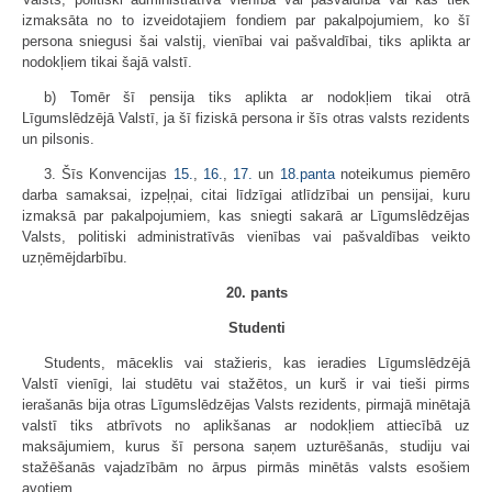
izmaksāta no to izveidotajiem fondiem par pakalpojumiem, ko šī
persona sniegusi šai valstij, vienībai vai pašvaldībai, tiks aplikta ar
nodokļiem tikai šajā valstī.
b) Tomēr šī pensija tiks aplikta ar nodokļiem tikai otrā
Līgumslēdzējā Valstī, ja šī fiziskā persona ir šīs otras valsts rezidents
un pilsonis.
3. Šīs Konvencijas
15.
,
16.
,
17.
un
18.panta
noteikumus piemēro
darba samaksai, izpeļņai, citai līdzīgai atlīdzībai un pensijai, kuru
izmaksā par pakalpojumiem, kas sniegti sakarā ar Līgumslēdzējas
Valsts, politiski administratīvās vienības vai pašvaldības veikto
uzņēmējdarbību.
20. pants
Studenti
Students, māceklis vai stažieris, kas ieradies Līgumslēdzējā
Valstī vienīgi, lai studētu vai stažētos, un kurš ir vai tieši pirms
ierašanās bija otras Līgumslēdzējas Valsts rezidents, pirmajā minētajā
valstī tiks atbrīvots no aplikšanas ar nodokļiem attiecībā uz
maksājumiem, kurus šī persona saņem uzturēšanās, studiju vai
stažēšanās vajadzībām no ārpus pirmās minētās valsts esošiem
avotiem.