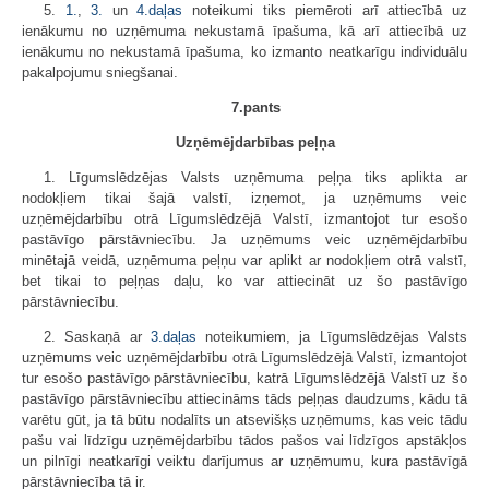
5.
1.
,
3.
un
4.daļas
noteikumi tiks piemēroti arī attiecībā uz
ienākumu no uzņēmuma nekustamā īpašuma, kā arī attiecībā uz
ienākumu no nekustamā īpašuma, ko izmanto neatkarīgu individuālu
pakalpojumu sniegšanai.
7.pants
Uzņēmējdarbības peļņa
1. Līgumslēdzējas Valsts uzņēmuma peļņa tiks aplikta ar
nodokļiem tikai šajā valstī, izņemot, ja uzņēmums veic
uzņēmējdarbību otrā Līgumslēdzējā Valstī, izmantojot tur esošo
pastāvīgo pārstāvniecību. Ja uzņēmums veic uzņēmējdarbību
minētajā veidā, uzņēmuma peļņu var aplikt ar nodokļiem otrā valstī,
bet tikai to peļņas daļu, ko var attiecināt uz šo pastāvīgo
pārstāvniecību.
2. Saskaņā ar
3.daļas
noteikumiem, ja Līgumslēdzējas Valsts
uzņēmums veic uzņēmējdarbību otrā Līgumslēdzējā Valstī, izmantojot
tur esošo pastāvīgo pārstāvniecību, katrā Līgumslēdzējā Valstī uz šo
pastāvīgo pārstāvniecību attiecināms tāds peļņas daudzums, kādu tā
varētu gūt, ja tā būtu nodalīts un atsevišķs uzņēmums, kas veic tādu
pašu vai līdzīgu uzņēmējdarbību tādos pašos vai līdzīgos apstākļos
un pilnīgi neatkarīgi veiktu darījumus ar uzņēmumu, kura pastāvīgā
pārstāvniecība tā ir.