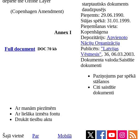
deplete the Ozone Layer
starptautisks dokuments
daudzpusējs
(Copenhagen Amendment)
Pieņemts:
29.06.1990.
Stājas spēkā:
31.01.1999.
Pieņemšanas vieta:
Kopenhāgena
Annex I
Depozitārijs:
Apvienoto
Nāciju Organizācija
Publicēts:
"Latvijas
Full document
DOC 70 kb
Vēstnesis"
, 36, 06.03.2003.
Dokumenta valoda:
Saistītie
dokumenti
Paziņojums par spēkā
stāšanos
Citi saistītie
dokumenti
Ar manām piezīmēm
Ar lielāka izmēra fontu
Drukāt tiesību aktu
Šajā vietnē
Par
Mobilā