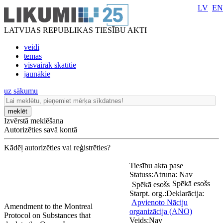
LV
EN
LATVIJAS REPUBLIKAS TIESĪBU AKTI
veidi
tēmas
visvairāk skatītie
jaunākie
uz sākumu
meklēt
Izvērstā meklēšana
Autorizēties savā kontā
Kādēļ autorizēties vai reģistrēties?
Tiesību akta pase
Statuss:
Atruna:
Nav
Spēkā esošs
Spēkā esošs
Starpt. org.:
Deklarācija:
Apvienoto Nāciju
Amendment to the Montreal
organizācija (ANO)
Protocol on Substances that
Veids:
Nav