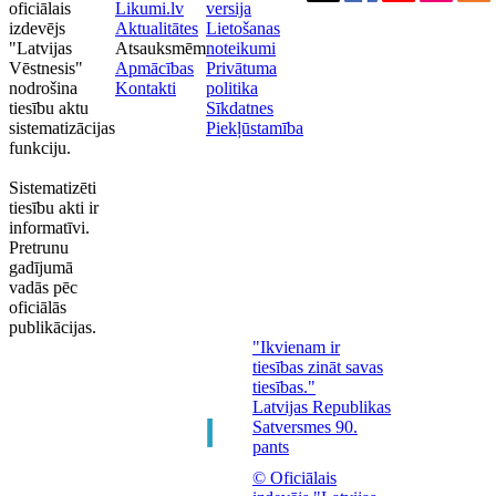
oficiālais
Likumi.lv
versija
izdevējs
Aktualitātes
Lietošanas
"Latvijas
Atsauksmēm
noteikumi
Vēstnesis"
Apmācības
Privātuma
nodrošina
Kontakti
politika
tiesību aktu
Sīkdatnes
sistematizācijas
Piekļūstamība
funkciju.
Sistematizēti
tiesību akti ir
informatīvi.
Pretrunu
gadījumā
vadās pēc
oficiālās
publikācijas.
"Ikvienam ir
tiesības zināt savas
tiesības."
Latvijas Republikas
Satversmes 90.
pants
© Oficiālais