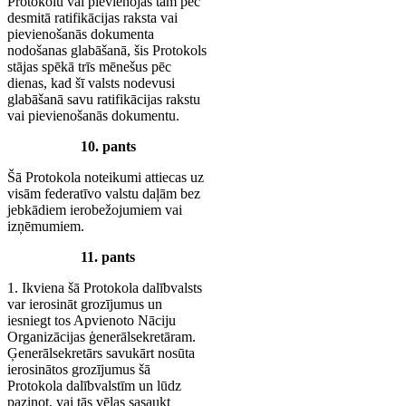
Protokolu vai pievienojas tam pēc
desmitā ratifikācijas raksta vai
pievienošanās dokumenta
nodošanas glabāšanā, šis Protokols
stājas spēkā trīs mēnešus pēc
dienas, kad šī valsts nodevusi
glabāšanā savu ratifikācijas rakstu
vai pievienošanās dokumentu.
10. pants
Šā Protokola noteikumi attiecas uz
visām federatīvo valstu daļām bez
jebkādiem ierobežojumiem vai
izņēmumiem.
11. pants
1. Ikviena šā Protokola dalībvalsts
var ierosināt grozījumus un
iesniegt tos Apvienoto Nāciju
Organizācijas ģenerālsekretāram.
Ģenerālsekretārs savukārt nosūta
ierosinātos grozījumus šā
Protokola dalībvalstīm un lūdz
paziņot, vai tās vēlas sasaukt