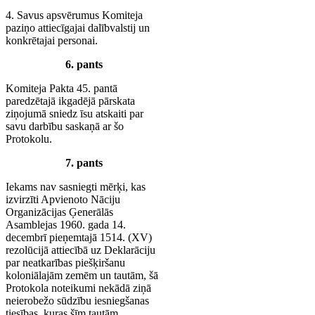
4. Savus apsvērumus Komiteja
paziņo attiecīgajai dalībvalstij un
konkrētajai personai.
6. pants
Komiteja Pakta 45. pantā
paredzētajā ikgadējā pārskata
ziņojumā sniedz īsu atskaiti par
savu darbību saskaņā ar šo
Protokolu.
7. pants
Iekams nav sasniegti mērķi, kas
izvirzīti Apvienoto Nāciju
Organizācijas Ģenerālās
Asamblejas 1960. gada 14.
decembrī pieņemtajā 1514. (XV)
rezolūcijā attiecībā uz Deklarāciju
par neatkarības piešķiršanu
koloniālajām zemēm un tautām, šā
Protokola noteikumi nekādā ziņā
neierobežo sūdzību iesniegšanas
tiesības, kuras šīm tautām