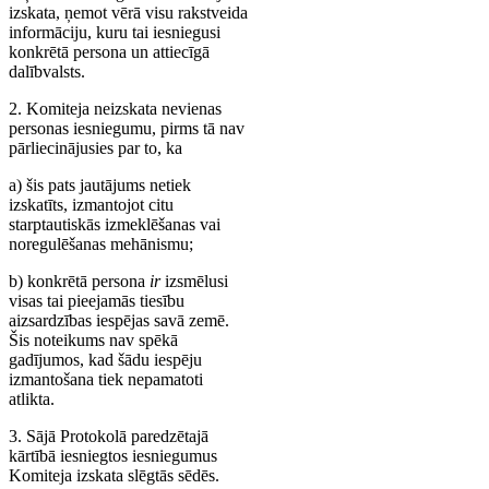
izskata, ņemot vērā visu rakstveida
informāciju, kuru tai iesniegusi
konkrētā persona un attiecīgā
dalībvalsts.
2. Komiteja neizskata nevienas
personas iesniegumu, pirms tā nav
pārliecinājusies par to, ka
a) šis pats jautājums netiek
izskatīts, izmantojot citu
starptautiskās izmeklēšanas vai
noregulēšanas mehānismu;
b) konkrētā persona
ir
izsmēlusi
visas tai pieejamās tiesību
aizsardzības iespējas savā zemē.
Šis noteikums nav spēkā
gadījumos, kad šādu iespēju
izmantošana tiek nepamatoti
atlikta.
3. Sājā Protokolā paredzētajā
kārtībā iesniegtos iesniegumus
Komiteja izskata slēgtās sēdēs.