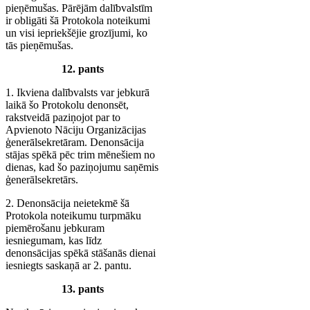
pieņēmušas. Pārējām dalībvalstīm
ir obligāti šā Protokola noteikumi
un visi iepriekšējie grozījumi, ko
tās pieņēmušas.
12. pants
1. Ikviena dalībvalsts var jebkurā
laikā šo Protokolu denonsēt,
rakstveidā paziņojot par to
Apvienoto Nāciju Organizācijas
ģenerālsekretāram. Denonsācija
stājas spēkā pēc trim mēnešiem no
dienas, kad šo paziņojumu saņēmis
ģenerālsekretārs.
2. Denonsācija neietekmē šā
Protokola noteikumu turpmāku
piemērošanu jebkuram
iesniegumam, kas līdz
denonsācijas spēkā stāšanās dienai
iesniegts saskaņā ar 2. pantu.
13. pants