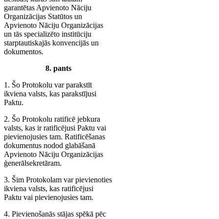
garantētas Apvienoto Nāciju
Organizācijas Statūtos un
Apvienoto Nāciju Organizācijas
un tās specializēto institūciju
starptautiskajās konvencijās un
dokumentos.
8. pants
1. Šo Protokolu var parakstīt
ikviena valsts, kas parakstījusi
Paktu.
2. Šo Protokolu ratificē jebkura
valsts, kas ir ratificējusi Paktu vai
pievienojusies tam. Ratificēšanas
dokumentus nodod glabāšanā
Apvienoto Nāciju Organizācijas
ģenerālsekretāram.
3. Šim Protokolam var pievienoties
ikviena valsts, kas ratificējusi
Paktu vai pievienojusies tam.
4. Pievienošanās stājas spēkā pēc