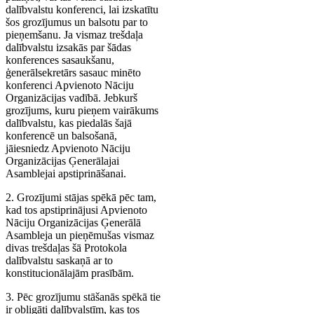
dalībvalstu konferenci, lai izskatītu
šos grozījumus un balsotu par to
pieņemšanu. Ja vismaz trešdaļa
dalībvalstu izsakās par šādas
konferences sasaukšanu,
ģenerālsekretārs sasauc minēto
konferenci Apvienoto Nāciju
Organizācijas vadībā. Jebkurš
grozījums, kuru pieņem vairākums
dalībvalstu, kas piedalās šajā
konferencē un balsošanā,
jāiesniedz Apvienoto Nāciju
Organizācijas Ģenerālajai
Asamblejai apstiprināšanai.
2. Grozījumi stājas spēkā pēc tam,
kad tos apstiprinājusi Apvienoto
Nāciju Organizācijas Ģenerālā
Asambleja un pieņēmušas vismaz
divas trešdaļas šā Protokola
dalībvalstu saskaņā ar to
konstitucionālajām prasībām.
3. Pēc grozījumu stāšanās spēkā tie
ir obligāti dalībvalstīm, kas tos