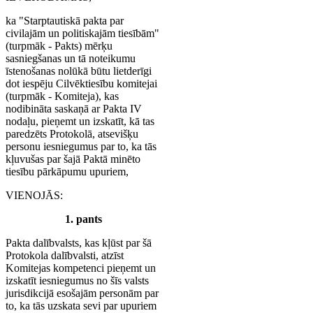
ka "Starptautiskā pakta par
civilajām un politiskajām tiesībām"
(turpmāk - Pakts) mērķu
sasniegšanas un tā noteikumu
īstenošanas nolūkā būtu lietderīgi
dot iespēju Cilvēktiesību komitejai
(turpmāk - Komiteja), kas
nodibināta saskaņā ar Pakta IV
nodaļu, pieņemt un izskatīt, kā tas
paredzēts Protokolā, atsevišķu
personu iesniegumus par to, ka tās
kļuvušas par šajā Paktā minēto
tiesību pārkāpumu upuriem,
VIENOJĀS:
1. pants
Pakta dalībvalsts, kas kļūst par šā
Protokola dalībvalsti, atzīst
Komitejas kompetenci pieņemt un
izskatīt iesniegumus no šīs valsts
jurisdikcijā esošajām personām par
to, ka tās uzskata sevi par upuriem