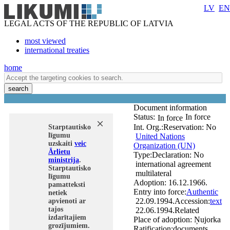
LV
EN
LEGAL ACTS OF THE REPUBLIC OF LATVIA
most viewed
international treaties
home
search
Document information
Status:
In force
In force
Int. Org.:
Reservation:
No
Starptautisko
līgumu
United Nations
uzskaiti
veic
Organization (UN)
Ārlietu
Type:
Declaration:
No
ministrija
.
international agreement
Starptautisko
multilateral
līgumu
Adoption:
16.12.1966.
pamatteksti
Entry into force:
Authentic
netiek
22.09.1994.
Accession:
text
apvienoti ar
tajos
22.06.1994.
Related
izdarītajiem
Place of adoption:
Ņujorka
grozījumiem.
Ratification:
documents