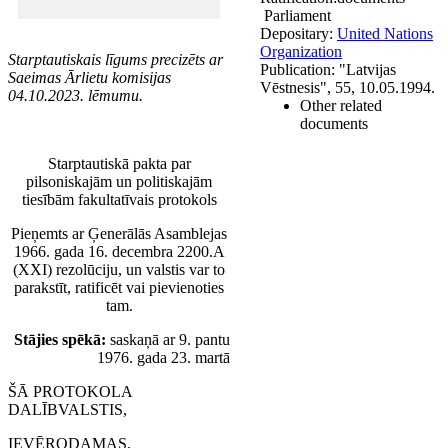
Parliament
Depositary:
United Nations
Organization
Starptautiskais līgums
precizēts
ar
Publication:
"Latvijas
Saeimas Ārlietu komisijas
Vēstnesis", 55, 10.05.1994.
04.10.2023. lēmumu.
Other related
documents
Starptautiskā pakta par
pilsoniskajām un politiskajām
tiesībām fakultatīvais protokols
Pieņemts ar Ģenerālās Asamblejas
1966. gada 16. decembra 2200.A
(XXI) rezolūciju, un valstis var to
parakstīt, ratificēt vai pievienoties
tam.
Stājies spēkā:
saskaņā ar 9. pantu
1976. gada 23. martā
ŠĀ PROTOKOLA
DALĪBVALSTIS,
IEVĒRODAMAS,