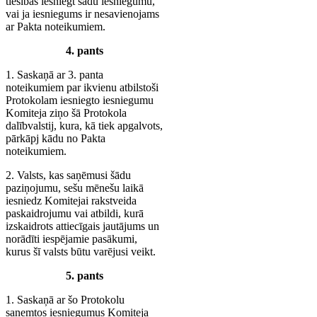
tiesības iesniegt šādu iesniegumu,
vai ja iesniegums ir nesavienojams
ar Pakta noteikumiem.
4. pants
1. Saskaņā ar 3. panta
noteikumiem par ikvienu atbilstoši
Protokolam iesniegto iesniegumu
Komiteja ziņo šā Protokola
dalībvalstij, kura, kā tiek apgalvots,
pārkāpj kādu no Pakta
noteikumiem.
2. Valsts, kas saņēmusi šādu
paziņojumu, sešu mēnešu laikā
iesniedz Komitejai rakstveida
paskaidrojumu vai atbildi, kurā
izskaidrots attiecīgais jautājums un
norādīti iespējamie pasākumi,
kurus šī valsts būtu varējusi veikt.
5. pants
1. Saskaņā ar šo Protokolu
saņemtos iesniegumus Komiteja