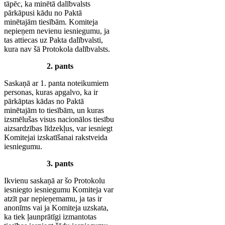
tāpēc, ka minētā dalībvalsts
pārkāpusi kādu no Paktā
minētajām tiesībām. Komiteja
nepieņem nevienu iesniegumu, ja
tas attiecas uz Pakta dalībvalsti,
kura nav šā Protokola dalībvalsts.
2. pants
Saskaņā ar 1. panta noteikumiem
personas, kuras apgalvo, ka ir
pārkāptas kādas no Paktā
minētajām to tiesībām, un kuras
izsmēlušas visus nacionālos tiesību
aizsardzības līdzekļus, var iesniegt
Komitejai izskatīšanai rakstveida
iesniegumu.
3. pants
Ikvienu saskaņā ar šo Protokolu
iesniegto iesniegumu Komiteja var
atzīt par nepieņemamu, ja tas ir
anonīms vai ja Komiteja uzskata,
ka tiek ļaunprātīgi izmantotas