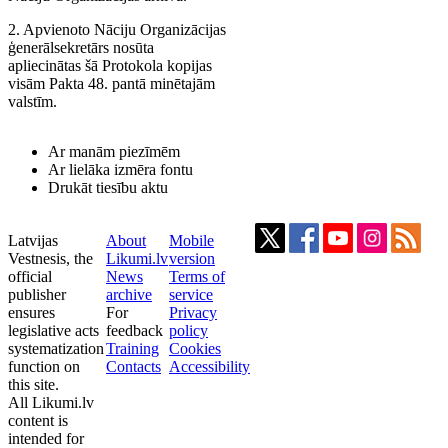
2. Apvienoto Nāciju Organizācijas
ģenerālsekretārs nosūta
apliecinātas šā Protokola kopijas
visām Pakta 48. pantā minētajām
valstīm.
Ar manām piezīmēm
Ar lielāka izmēra fontu
Drukāt tiesību aktu
Latvijas
About
Mobile
Vestnesis, the
Likumi.lv
version
official
News
Terms of
publisher
archive
service
ensures
For
Privacy
legislative acts
feedback
policy
systematization
Training
Cookies
function on
Contacts
Accessibility
this site.
All Likumi.lv
content is
intended for