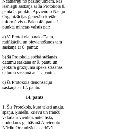
Neatkarīgi no paziņojumiem, kas
iesniegti saskaņā ar šā Protokola 8.
panta 5. punktu, Apvienoto Nāciju
Organizācijas ģenerālsekretārs
informē visas Pakta 48. panta 1.
punktā minētās valstis par:
a) šā Protokola parakstīšanu,
ratifikāciju un pievienošanos tam
saskaņā ar 8. pantu;
b) šā Protokola spēkā stāšanās
datumu saskaņā ar 9. pantu un
jebkura grozījuma spēkā stāšanās
datumu saskaņā ar 11. pantu;
c) šā Protokola denonsāciju
saskaņā ar 12. pantu.
14. pants
1. Šis Protokols, kura teksti angļu,
spāņu, ķīniešu, krievu un franču
valodā ir vienlīdz autentiski,
nododams glabāšanā Apvienoto
Nāciju Organizācijas arhīvā.