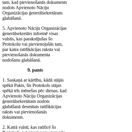
tam, kad pievienošanās dokuments
nodots Apvienoto Nāciju
Organizācijas ģenerālsekretāram
glabāšanā.
5. Apvienoto Nāciju Organizācijas
ģenerālsekretārs informē visas
valstis, kas parakstījušas šo
Protokolu vai pievienojušās tam,
par katra ratifikācijas raksta vai
pievienošanās dokumenta
nodošanu glabāšanā.
9. pants
1. Saskaņā ar kārtību, kādā stājās
spēkā Pakts, šis Protokols stājas
spēkā trīs mēnešus pēc dienas, kad
Apvienoto Nāciju Organizācijas
ģenerālsekretāram nodots
glabāšanā desmitais ratifikācijas
raksts vai pievienošanās
dokuments.
2. Katrā valstī, kas ratificē šo