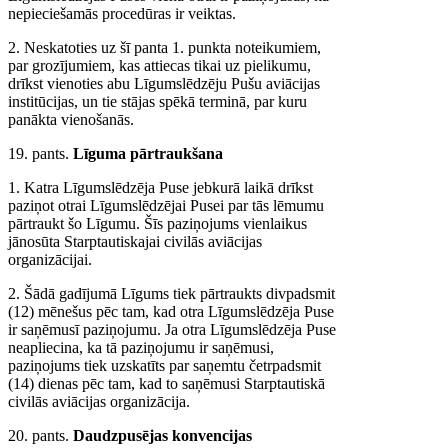
nepieciešamās procedūras ir veiktas.
2. Neskatoties uz šī panta 1. punkta noteikumiem,
par grozījumiem, kas attiecas tikai uz pielikumu,
drīkst vienoties abu Līgumslēdzēju Pušu aviācijas
institūcijas, un tie stājas spēkā terminā, par kuru
panākta vienošanās.
19. pants.
Līguma pārtraukšana
1. Katra Līgumslēdzēja Puse jebkurā laikā drīkst
paziņot otrai Līgumslēdzējai Pusei par tās lēmumu
pārtraukt šo Līgumu. Šīs paziņojums vienlaikus
jānosūta Starptautiskajai civilās aviācijas
organizācijai.
2. Šādā gadījumā Līgums tiek pārtraukts divpadsmit
(12) mēnešus pēc tam, kad otra Līgumslēdzēja Puse
ir saņēmusī paziņojumu. Ja otra Līgumslēdzēja Puse
neapliecina, ka tā paziņojumu ir saņēmusi,
paziņojums tiek uzskatīts par saņemtu četrpadsmit
(14) dienas pēc tam, kad to saņēmusi Starptautiskā
civilās aviācijas organizācija.
20. pants.
Daudzpusējas konvencijas