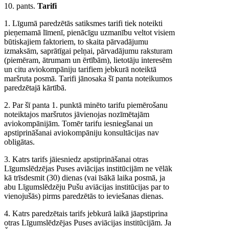
10. pants.
Tarifi
1. Līgumā paredzētās satiksmes tarifi tiek noteikti
pieņemamā līmenī, pienācīgu uzmanību veltot visiem
būtiskajiem faktoriem, to skaita pārvadājumu
izmaksām, saprātīgai pelņai, pārvadājumu raksturam
(piemēram, ātrumam un ērtībām), lietotāju interesēm
un citu aviokompāniju tarifiem jebkurā noteiktā
maršruta posmā. Tarifi jānosaka šī panta noteikumos
paredzētajā kārtībā.
2. Par šī panta 1. punktā minēto tarifu piemērošanu
noteiktajos maršrutos jāvienojas nozīmētajām
aviokompānijām. Tomēr tarifu iesniegšanai un
apstiprināšanai aviokompāniju konsultācijas nav
obligātas.
3. Katrs tarifs jāiesniedz apstiprināšanai otras
Līgumslēdzējas Puses aviācijas institūcijām ne vēlāk
kā trīsdesmit (30) dienas (vai īsākā laika posmā, ja
abu Līgumslēdzēju Pušu aviācijas institūcijas par to
vienojušās) pirms paredzētās to ieviešanas dienas.
4. Katrs paredzētais tarifs jebkurā laikā jāapstiprina
otras Līgumslēdzējas Puses aviācijas institūcijām. Ja