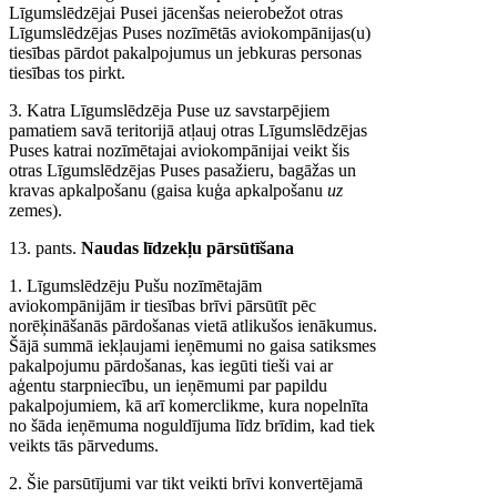
Līgumslēdzējai Pusei jācenšas neierobežot otras
Līgumslēdzējas Puses nozīmētās aviokompānijas(u)
tiesības pārdot pakalpojumus un jebkuras personas
tiesības tos pirkt.
3. Katra Līgumslēdzēja Puse uz savstarpējiem
pamatiem savā teritorijā atļauj otras Līgumslēdzējas
Puses katrai nozīmētajai aviokompānijai veikt šis
otras Līgumslēdzējas Puses pasažieru, bagāžas un
kravas apkalpošanu (gaisa kuģa apkalpošanu
uz
zemes).
13. pants.
Naudas līdzekļu pārsūtīšana
1. Līgumslēdzēju Pušu nozīmētajām
aviokompānijām ir tiesības brīvi pārsūtīt pēc
norēķināšanās pārdošanas vietā atlikušos ienākumus.
Šājā summā iekļaujami ieņēmumi no gaisa satiksmes
pakalpojumu pārdošanas, kas iegūti tieši vai ar
aģentu starpniecību, un ieņēmumi par papildu
pakalpojumiem, kā arī komerclikme, kura nopelnīta
no šāda ieņēmuma noguldījuma līdz brīdim, kad tiek
veikts tās pārvedums.
2. Šie parsūtījumi var tikt veikti brīvi konvertējamā