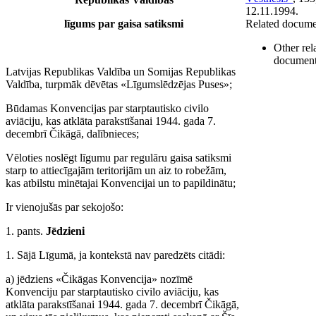
12.11.1994.
līgums par gaisa satiksmi
Related docume
Other rel
documen
Latvijas Republikas Valdība un Somijas Republikas
Valdība, turpmāk dēvētas «Līgumslēdzējas Puses»;
Būdamas Konvencijas par starptautisko civilo
aviāciju, kas atklāta parakstīšanai 1944. gada 7.
decembrī Čikāgā, dalībnieces;
Vēloties noslēgt līgumu par regulāru gaisa satiksmi
starp to attiecīgajām teritorijām un aiz to robežām,
kas atbilstu minētajai Konvencijai un to papildinātu;
Ir vienojušās par sekojošo:
1. pants.
Jēdzieni
1. Sājā Līgumā, ja kontekstā nav paredzēts citādi:
a) jēdziens «Čikāgas Konvencija» nozīmē
Konvenciju par starptautisko civilo aviāciju, kas
atklāta parakstīšanai 1944. gada 7. decembrī Čikāgā,