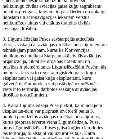
snieds nepieciešamo palīdzību, lai novērstu
nelikumīgu civilās aviācijas gaisa kuģu sagrābšanu
un citus pret gaisa kuģiem, to pasažieriem un apkalpi,
lidostām un acronavigācijas iekārtām vērstus
nelikumīgus aktus vai citādus draudus civilās
aviācijas drošībai.
3. Līgumslēdzējas Puses savstarpējās attiecībās
rīkojas saskaņa ar aviācijas drošības nosacījumiem un
tehniskajām prasībām, kuras kā Konvencijas
pielikumus noteikusi Starptautiskā civilās aviācijas
organizācija, ciktāl šie drošības noteikumi un
prasības ir piemērojamas Līgumslēdzējām Pusēm; tās
pieprasa, lai visi to reģistrā reģistrēto gaisa kuģu
ekspluatanti vai gaisa kuģu ekspluatanti, kuru
galvenā darījumu vieta vai pastāvīgā uzturēšanās
vieta ir to teritorijā, darbotos saskaņa ar aviācijas
drošības nosacījumiem.
4. Katra Līgumslēdzēja Puse piekrīt, ka minētajiem
ekspluatan-tiem var pieprasīt ievērot šī panta 3.
punktā paredzētos aviācijas drošības nosacījumus,
kurus pieprasa ievērot viena Līgumslēdzēja, Puse,
otras Līgumslēdzējas Puses gaisa kuģiem ierodoties
tās teritorijā, to atstājot vai uzturoties tajā. Katra
Līgumslēdzēja Puse nodrošina, lai tās teritorijā tiktu