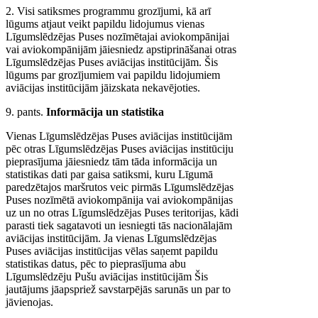
2. Visi satiksmes programmu grozījumi, kā arī
lūgums atjaut veikt papildu lidojumus vienas
Līgumslēdzējas Puses nozīmētajai aviokompānijai
vai aviokompānijām jāiesniedz apstiprināšanai otras
Līgumslēdzējas Puses aviācijas institūcijām. Šis
lūgums par grozījumiem vai papildu lidojumiem
aviācijas institūcijām jāizskata nekavējoties.
9. pants.
Informācija un statistika
Vienas Līgumslēdzējas Puses aviācijas institūcijām
pēc otras Līgumslēdzējas Puses aviācijas institūciju
pieprasījuma jāiesniedz tām tāda informācija un
statistikas dati par gaisa satiksmi, kuru Līgumā
paredzētajos maršrutos veic pirmās Līgumslēdzējas
Puses nozīmētā aviokompānija vai aviokompānijas
uz un no otras Līgumslēdzējas Puses teritorijas, kādi
parasti tiek sagatavoti un iesniegti tās nacionālajām
aviācijas institūcijām. Ja vienas Līgumslēdzējas
Puses aviācijas institūcijas vēlas saņemt papildu
statistikas datus, pēc to pieprasījuma abu
Līgumslēdzēju Pušu aviācijas institūcijām Šis
jautājums jāapspriež savstarpējās sarunās un par to
jāvienojas.