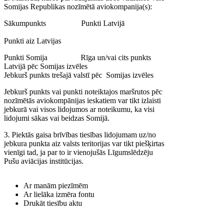
Somijas Republikas nozīmētā aviokompanija(s):
Sākumpunkts Punkti Latvijā
Punkti aiz Latvijas
Punkti Somija Rīga un/vai cits punkts
Latvijā pēc Somijas izvēles
Jebkurš punkts trešajā valstī pēc Somijas izvēles
Jebkurš punkts vai punkti noteiktajos maršrutos pēc
nozīmētās aviokompānijas ieskatiem var tikt izlaisti
jebkurā vai visos lidojumos ar noteikumu, ka visi
lidojumi sākas vai beidzas Somijā.
3. Piektās gaisa brīvības tiesības lidojumam uz/no
jebkura punkta aiz valsts teritorijas var tikt piešķirtas
vienīgi tad, ja par to ir vienojušās Līgumslēdzēju
Pušu aviācijas institūcijas.
Ar manām piezīmēm
Ar lielāka izmēra fontu
Drukāt tiesību aktu