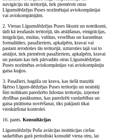
navigāciju tās teritorijā, tiek piemēroti otras
Līgumslēdzējas Puses nozīmētajai aviokompānijai
vai aviokompānijām.
2. Vienas Līgumslēdzējas Puses likumi un noteikumi,
tādi kā ierašanās teritorijā, tās atstāšanas, emigrācijas,
imigrācijas, muitas, valūtas, veselības un karantīnas
formalitātes, pasažieriem, apkalpēm, kravai vai
pastam ierodoties tās teritorijā, uzturoties tajā vai to
atstājot, tiek piemēroti pasažieriem, apkalpēm, kravai
un pastam kas tiek pārvadāts otras Līgumslēdzējas
Puses nozīmētas aviokompānijas vai aviokompāniju
gaisa kuģos.
3. Pasažieri, bagāža un krava, kas tiešā tranzītā
šķērso Līgum-ilēdzējas Puses teritoriju un neatstāj
šim nolūkam paredzēto lidostas teritoriju, izņemot
drošības pasākumus, kas paredzēti vardarbības un
gaisa pirātisma novēršanai, tiks pakļauti tikai
vienkāršotai kontrolei.
16. pants.
Konsultācijas
Līgumslēdzēju Pušu aviācijas institūcijas ciešas
sadarbības garā periodiski konsultē viena otru, lai