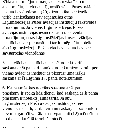
Šāda apstiprinājuma nav, tas tiek uzskatīts par
apstiprinātu, ja vienas Līgumslēdzējas Puses aviācijas
institūcijas divdesmit (20) dienu laikā pēc ieteiktā
tarifa iesniegšanas nav saņēmušas otras
Līgumslēdzējas Puses aviācijas institūciju rakstveida
noraidījumu. Ja vienas Līgumslēdzējas Puses
aviācijas institūcijas iesniedz šādu rakstveida
noraidījumu, otras Līgumslēdzējas Puses aviācijas
institūcijas var pieprasīt, lai tarifu mēģinātu noteikt
abu Līgumslēdzēju Pušu aviācijas institūcijas pēc
savstarpējas vienošanās.
5. Ja aviācijas institūcijas nespēj noteikt tarifu
saskaņā ar šī panta 4. punkta noteikumiem, strīdu pēc
vienas aviācijas institūcijas pieprasījuma izšķir
saskaņā ar šī Līguma 17. panta noteikumiem.
6. Katrs tarifs, kas noteikts saskaņā ar šī panta
prasībām, ir spēkā līdz dienai, kad saskaņā ar šī panta
prasībām ir noteikts jauns tarifs. Ja abu
Līgumslēdzēju Pušu aviācijas institūcijas nav
vienojušās citādi, tarifa termiņu saskaņā ar šo punktu
nevar pagarināt vairāk par divpadsmit (12) mēnešiem
no dienas, kurā tā termiņš notecētu.