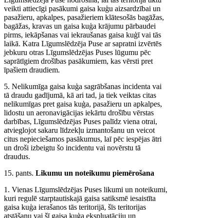
veikti attiecīgi pasākumi gaisa kuģu aizsardzībai un
pasažieru, apkalpes, pasažieriem klātesošās bagāžas,
bagāžas, kravas un gaisa kuģa krājumu pārbaudei
pirms, iekāpšanas vai iekraušanas gaisa kuģī vai tās
laikā. Katra Līgumslēdzēja Puse ar sapratni izvērtēs
jebkuru otras Līgumslēdzējas Puses lūgumu pēc
saprātīgiem drošības pasākumiem, kas vērsti pret
īpašiem draudiem.
5. Nelikumīga gaisa kuģa sagrābšanas incidenta vai
tā draudu gadījumā, kā ari tad, ja tiek veiktas citas
nelikumīgas pret gaisa kuģa, pasažieru un apkalpes,
lidostu un aeronavigācijas iekārtu drošību vērstas
darbības, Līgumslēdzējas Puses palīdz viena otrai,
atvieglojot sakaru līdzekļu izmantošanu un veicot
citus nepieciešamos pasākumus, laī pēc iespējas ātri
un droši izbeigtu šo incidentu vai novērstu tā
draudus.
15. pants.
Likumu un noteikumu piemērošana
1. Vienas Līgumslēdzējas Puses likumi un noteikumi,
kuri regulē starptautiskajā gaisa satiksmē iesaistīta
gaisa kuģa ierašanos tās teritorijā, šīs teritorijas
atstāšanu vai šī gaisa kuģa ekspluatāciju un