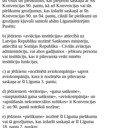
un visus tās pielikumus, kas pieņemti saskaņā ar Šīs
Konvencijas 90. pantu, kā arī Konvencijas vai tās
pielikumu grozījumus, kas izdarīti saskaņā ar šīs
Konvencijas 90. un 94. pantu, ciktāl šie pielikumi un
grozījumi kļuvuši saistoši abām Līgumslēdzējām
Pusēm;
b) jēdziens «aviācijas institūcijas» attiecībā uz
Latvijas Republiku nozīmē Satiksmes ministriju,
attiecībā uz Somijas Republiku - Civilās aviācijas
administrāciju, vai abos gadījumos - jebkuru personu
vai institūciju, kas ir pilnvarota veikt minēto
institūciju funkcijas;
c) ar jēdzienu «nozīmētā aviokompānija» saprot
aviokompāniju, kura ir nozīmēta un pilnvaroia
saskaņa ar šī Līguma 3. pantu;
d) jēdzieniem «teritorija», «gaisa satiksme»,
«starptautiskā gaisa satiksme», «aviokompānija» un
«apstāšanās nekomerciālos nolūkos» ir Konvencijas
2. un 90. pantā noteiktā nozīme;
e) jēdziens «pielikums» nozīmē šī Līguma pielikumu
vai tā grozījumus, kas izdarīti saskaņā ar šī Līguma
18. panta 2. punktu;