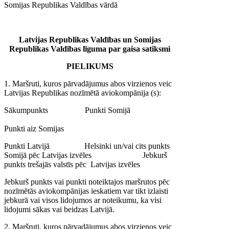
Somijas Republikas Valdības vārdā
Latvijas Republikas Valdības un Somijas
Republikas Valdības līguma par gaisa satiksmi
PIELIKUMS
1. Maršruti, kuros pārvadājumus abos virzienos veic
Latvijas Republikas nozīmētā aviokompānija (s):
Sākumpunkts Punkti Somijā
Punkti aiz Somijas
Punkti Latvijā Helsinki un/vai cits punkts
Somijā pēc Latvijas izvēles Jebkurš
punkts trešajās valstīs pēc Latvijas izvēles
Jebkurš punkts vai punkti noteiktajos maršrutos pēc
nozīmētās aviokompānijas ieskatiem var tikt izlaisti
jebkurā vai visos lidojumos ar noteikumu, ka visi
lidojumi sākas vai beidzas Latvijā.
2. Maršruti, kuros pārvadājumus abos virzienos veic