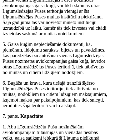
aviokompānijas gaisa kuģī, var tikt izkrautas otras
Līgumslēdzējas Puses teritorijā vienīgi ar šīs
Līgumslēdzējas Puses muitas institūciju piekrišanu.
Sājā gadījumā tās var novietot minēto institūciju
uzraudzībā uz laiku, kamēr tās tiek izvestas vai citādi
izvietotas saskaņā ar muitas noteikumiem.
5. Gaisa kuģim nepieciešamie dokumenti, ka,
piemēram, lidojumu saraksts, bijetes un pavadzīmes,
kas paredzētas izmantošanai vienas Līgumslēdzējas
Puses nozīmētās aviokompānijas gaisa kuģī, ievedot
otras Līgumslēdzējas Puses teritorijā, tiek atbrīvotas
no muitas un citiem līdzīgiem nodokļiem.
6. Bagāža un krava, kura tiešajā tranzītā šķērso
Līgumslēdzējas Puses teritoriju, tiek atbrīvota no
muitas, nodokļiem un citiem līdzīgiem maksājumiem,
izņemot maksu par pakalpojumiem, kas tiek sniegti,
ierodoties šajā teritorijā vai to atstājot.
7. pants.
Kapacitāte
1. Abu Līgumslēdzēju Pušu nozīmētajām
aviokompānijām tr taisnīgas un vienādas tiesības
veikt, gaisa satiksmi jebkurā šī Līguma pielikumā