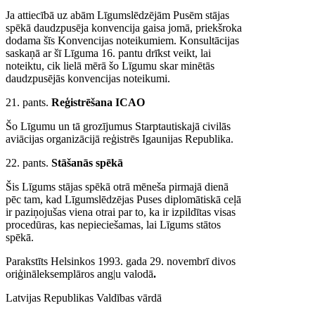
Ja attiecībā uz abām Līgumslēdzējām Pusēm stājas
spēkā daudzpusēja konvencija gaisa jomā, priekšroka
dodama šīs Konvencijas noteikumiem. Konsultācijas
saskaņā ar šī Līguma 16. pantu drīkst veikt, lai
noteiktu, cik lielā mērā šo Līgumu skar minētās
daudzpusējās konvencijas noteikumi.
21. pants.
Reģistrēšana ICAO
Šo Līgumu un tā grozījumus Starptautiskajā civilās
aviācijas organizācijā reģistrēs Igaunijas Republika.
22. pants.
Stāšanās spēkā
Šis Līgums stājas spēkā otrā mēneša pirmajā dienā
pēc tam, kad Līgumslēdzējas Puses diplomātiskā ceļā
ir paziņojušas viena otrai par to, ka ir izpildītas visas
procedūras, kas nepieciešamas, lai Līgums stātos
spēkā.
Parakstīts Helsinkos 1993. gada 29. novembrī divos
oriģināleksemplāros ang|u valodā
.
Latvijas Republikas Valdības vārdā