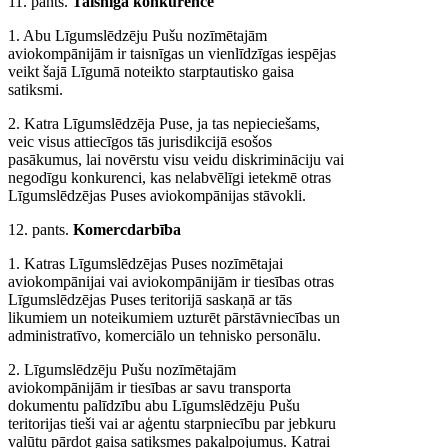
11. pants.
Taisnīga konkurence
1. Abu Līgumslēdzēju Pušu nozīmētajām
aviokompānijām ir taisnīgas un vienlīdzīgas iespējas
veikt šajā Līgumā noteikto starptautisko gaisa
satiksmi.
2. Katra Līgumslēdzēja Puse, ja tas nepieciešams,
veic visus attiecīgos tās jurisdikcijā esošos
pasākumus, lai novērstu visu veidu diskrimināciju vai
negodīgu konkurenci, kas nelabvēlīgi ietekmē otras
Līgumslēdzējas Puses aviokompānijas stāvokli.
12. pants.
Komercdarbība
1. Katras Līgumslēdzējas Puses nozīmētajai
aviokompānijai vai aviokompānijām ir tiesības otras
Līgumslēdzējas Puses teritorijā saskaņā ar tās
likumiem un noteikumiem uzturēt pārstāvniecības un
administratīvo, komerciālo un tehnisko personālu.
2. Līgumslēdzēju Pušu nozīmētajām
aviokompānijām ir tiesības ar savu transporta
dokumentu palīdzību abu Līgumslēdzēju Pušu
teritorijas tieši vai ar aģentu starpniecību par jebkuru
valūtu pārdot gaisa satiksmes pakalpojumus. Katrai