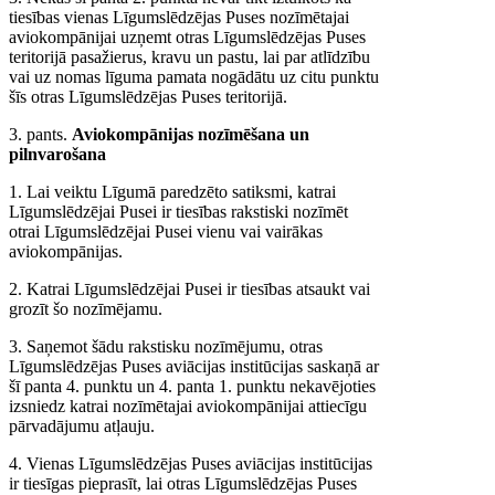
tiesības vienas Līgumslēdzējas Puses nozīmētajai
aviokompānijai uzņemt otras Līgumslēdzējas Puses
teritorijā pasažierus, kravu un pastu, lai par atlīdzību
vai uz nomas līguma pamata nogādātu uz citu punktu
šīs otras Līgumslēdzējas Puses teritorijā.
3. pants.
Aviokompānijas nozīmēšana un
pilnvarošana
1. Lai veiktu Līgumā paredzēto satiksmi, katrai
Līgumslēdzējai Pusei ir tiesības rakstiski nozīmēt
otrai Līgumslēdzējai Pusei vienu vai vairākas
aviokompānijas.
2. Katrai Līgumslēdzējai Pusei ir tiesības atsaukt vai
grozīt šo nozīmējamu.
3. Saņemot šādu rakstisku nozīmējumu, otras
Līgumslēdzējas Puses aviācijas institūcijas saskaņā ar
šī panta 4. punktu un 4. panta 1. punktu nekavējoties
izsniedz katrai nozīmētajai aviokompānijai attiecīgu
pārvadājumu atļauju.
4. Vienas Līgumslēdzējas Puses aviācijas institūcijas
ir tiesīgas pieprasīt, lai otras Līgumslēdzējas Puses