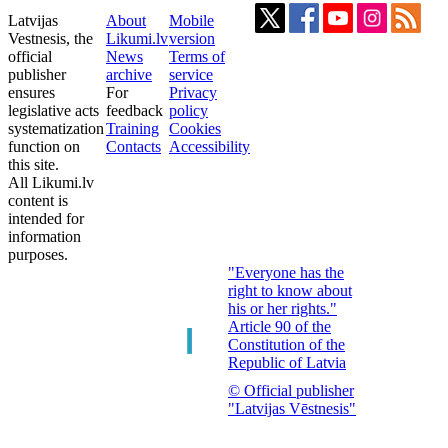
Latvijas
About
Mobile
Vestnesis, the
Likumi.lv
version
official
News
Terms of
publisher
archive
service
ensures
For
Privacy
legislative acts
feedback
policy
systematization
Training
Cookies
function on
Contacts
Accessibility
this site.
All Likumi.lv
content is
intended for
information
purposes.
"Everyone has the
right to know about
his or her rights."
Article 90 of the
Constitution of the
Republic of Latvia
© Official publisher
"Latvijas Vēstnesis"