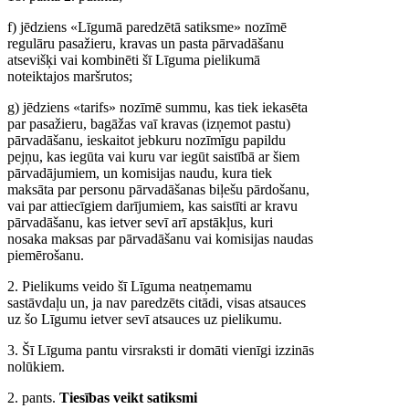
f) jēdziens «Līgumā paredzētā satiksme» nozīmē
regulāru pasažieru, kravas un pasta pārvadāšanu
atsevišķi vai kombinēti šī Līguma pielikumā
noteiktajos maršrutos;
g) jēdziens «tarifs» nozīmē summu, kas tiek iekasēta
par pasažieru, bagāžas vaī kravas (izņemot pastu)
pārvadāšanu, ieskaitot jebkuru nozīmīgu papildu
pejņu, kas iegūta vai kuru var iegūt saistībā ar šiem
pārvadājumiem, un komisijas naudu, kura tiek
maksāta par personu pārvadāšanas biļešu pārdošanu,
vai par attiecīgiem darījumiem, kas saistīti ar kravu
pārvadāšanu, kas ietver sevī arī apstākļus, kuri
nosaka maksas par pārvadāšanu vai komisijas naudas
piemērošanu.
2. Pielikums veido šī Līguma neatņemamu
sastāvdaļu un, ja nav paredzēts citādi, visas atsauces
uz šo Līgumu ietver sevī atsauces uz pielikumu.
3. Šī Līguma pantu virsraksti ir domāti vienīgi izzinās
nolūkiem.
2. pants.
Tiesības veikt satiksmi