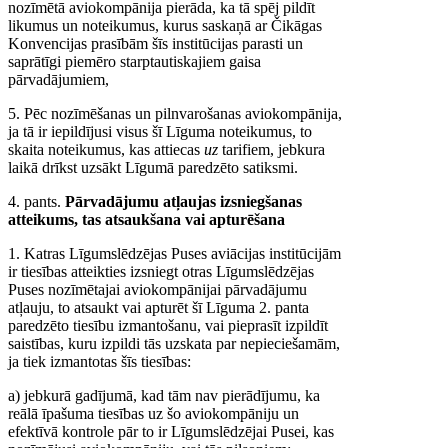
nozīmētā aviokompānija pierāda, ka tā spēj pildīt
likumus un noteikumus, kurus saskaņā ar Čikāgas
Konvencijas prasībām šīs institūcijas parasti un
saprātīgi piemēro starptautiskajiem gaisa
pārvadājumiem,
5. Pēc nozīmēšanas un pilnvarošanas aviokompānija,
ja tā ir iepildījusi visus šī Līguma noteikumus, to
skaita noteikumus, kas attiecas
uz
tarifiem, jebkura
laikā drīkst uzsākt Līgumā paredzēto satiksmi.
4. pants.
Pārvadājumu atļaujas izsniegšanas
atteikums, tas atsaukšana vai apturēšana
1. Katras Līgumslēdzējas Puses aviācijas institūcijām
ir tiesības atteikties izsniegt otras Līgumslēdzējas
Puses nozīmētajai aviokompānijai pārvadājumu
atļauju, to atsaukt vai apturēt šī Līguma 2. panta
paredzēto tiesību izmantošanu, vai pieprasīt izpildīt
saistības, kuru izpildi tās uzskata par nepieciešamām,
ja tiek izmantotas šīs tiesības:
a) jebkurā gadījumā, kad tām nav pierādījumu, ka
reālā īpašuma tiesības uz šo aviokompāniju un
efektīvā kontrole pār to ir Līgumslēdzējai Pusei, kas