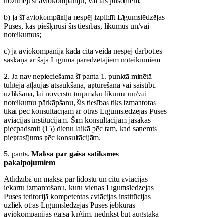
nozīmējusi aviokompāniju, vai tās pilsoņiem;
b) ja šī aviokompānija nespēj izpildīt Līgumslēdzējas
Puses, kas piešķīrusi šīs tiesības, likumus un/vai
noteikumus;
c) ja aviokompānija kādā citā veidā nespēj darboties
saskaņā ar šajā Līgumā paredzētajiem noteikumiem.
2. Ja nav nepieciešama šī panta 1. punktā minētā
tūlītējā atļaujas atsaukšana, apturēšana vai saistību
uzlikšana, lai novērstu turpmāku likumu un/vai
noteikumu pārkāpšanu, šis tiesības tiks izmantotas
tikai pēc konsultācijām ar otras Līgumslēdzējas Puses
aviācijas institūcijām. Šīm konsultācijām jāsākas
piecpadsmit (15) dienu laikā pēc tam, kad saņemts
pieprasījums pēc konsultācijām.
5. pants.
Maksa par gaisa satiksmes
pakalpojumiem
Atlīdzība un maksa par lidostu un citu aviācijas
iekārtu izmantošanu, kuru vienas Līgumslēdzējas
Puses teritorijā kompetentas aviācijas institūcijas
uzliek otras Līgumslēdzējas Puses jebkuras
aviokompānijas gaisa kuģim, nedrīkst būt augstāka