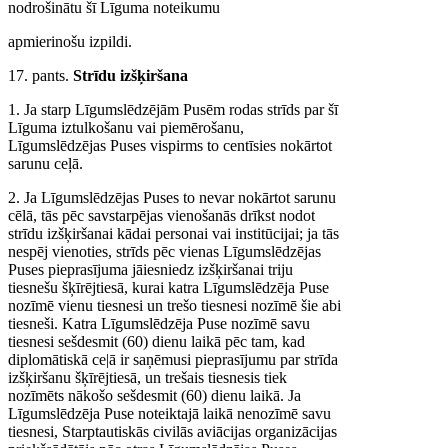
nodrošinātu šī Līguma noteikumu
apmierinošu izpildi.
17. pants.
Strīdu izšķiršana
1. Ja starp Līgumslēdzējām Pusēm rodas strīds par šī
Līguma iztulkošanu vai piemērošanu,
Līgumslēdzējas Puses vispirms to centīsies nokārtot
sarunu ceļā.
2. Ja Līgumslēdzējas Puses to nevar nokārtot sarunu
cēlā, tās pēc savstarpējas vienošanās drīkst nodot
strīdu izšķiršanai kādai personai vai institūcijai; ja tās
nespēj vienoties, strīds pēc vienas Līgumslēdzējas
Puses pieprasījuma jāiesniedz izšķiršanai triju
tiesnešu šķīrējtiesā, kurai katra Līgumslēdzēja Puse
nozīmē vienu tiesnesi un trešo tiesnesi nozīmē šie abi
tiesneši. Katra Līgumslēdzēja Puse nozīmē savu
tiesnesi sešdesmit (60) dienu laikā pēc tam, kad
diplomātiskā ce|ā ir saņēmusi pieprasījumu par strīda
izšķiršanu šķīrējtiesā, un trešais tiesnesis tiek
nozīmēts nākošo sešdesmit (60) dienu laikā. Ja
Līgumslēdzēja Puse noteiktajā laikā nenozīmē savu
tiesnesi, Starptautiskās civilās aviācijas organizācijas