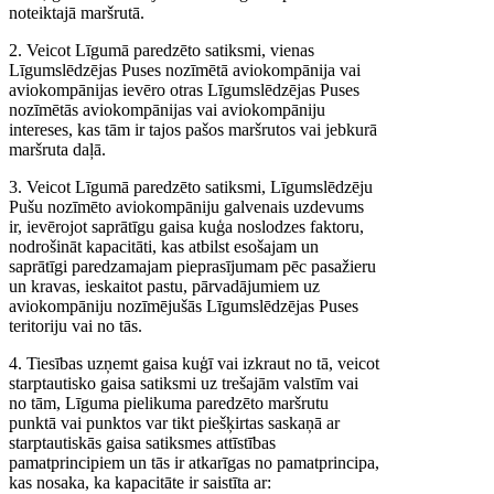
noteiktajā maršrutā.
2. Veicot Līgumā paredzēto satiksmi, vienas
Līgumslēdzējas Puses nozīmētā aviokompānija vai
aviokompānijas ievēro otras Līgumslēdzējas Puses
nozīmētās aviokompānijas vai aviokompāniju
intereses, kas tām ir tajos pašos maršrutos vai jebkurā
maršruta daļā.
3. Veicot Līgumā paredzēto satiksmi, Līgumslēdzēju
Pušu nozīmēto aviokompāniju galvenais uzdevums
ir, ievērojot saprātīgu gaisa kuģa noslodzes faktoru,
nodrošināt kapacitāti, kas atbilst esošajam un
saprātīgi paredzamajam pieprasījumam pēc pasažieru
un kravas, ieskaitot pastu, pārvadājumiem uz
aviokompāniju nozīmējušās Līgumslēdzējas Puses
teritoriju vai no tās.
4. Tiesības uzņemt gaisa kuģī vai izkraut no tā, veicot
starptautisko gaisa satiksmi uz trešajām valstīm vai
no tām, Līguma pielikuma paredzēto maršrutu
punktā vai punktos var tikt piešķirtas saskaņā ar
starptautiskās gaisa satiksmes attīstības
pamatprincipiem un tās ir atkarīgas no pamatprincipa,
kas nosaka, ka kapacitāte ir saistīta ar: