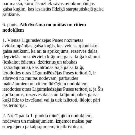
par maksu, kuru tās uzliek savas aviokompānijas
gaisa kuģim, kas iesaistīts līdzīgā starptautiskajā gaisa
satiksmē.
6. pants.
Atbrīvošana no muitas un citiem
nodokļiem
1. Vienas Līgumslēdzējas Puses nozīmētās
aviokompānijas gaisa kuģis, kas veic starptautisko
gaisa satiksmi, kā arī tā aprīkojums, rezerves daļas,
degvielās un smērvielu krājumi, gaisa kuģa krājumi
(ieskaitot ēdienus, dzērienus un tabakas
izstrādājumus), kas atrodas Šajā gaisa kuģī,
ierodoties otras Līgumslēdzējas Puses teritorijā, ir
atbrīvoti no muitas nodevām, pārbaudes
maksājumiem un citiem līdzīgiem nodokliem,
ierodoties otras Līgumslēdzējas Puses teritorijā, ja Šis
aprīkojums, rezerves daļas un krājumi paliek gaisa
kuģī līdz to izvešanai vai ja tiek izlietoti, lidojot pāri
tās teritorijai.
2. No šī panta 1. punkta mīnētajiem nodokļiem,
nodevām un maksājumiem, izņemot maksu par
sniegtajiem pakalpojumiem, ir atbrīvoti arī: