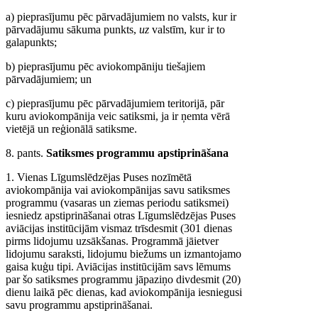
a) pieprasījumu pēc pārvadājumiem no valsts, kur ir
pārvadājumu sākuma punkts,
uz
valstīm, kur ir to
galapunkts;
b) pieprasījumu pēc aviokompāniju tiešajiem
pārvadājumiem; un
c) pieprasījumu pēc pārvadājumiem teritorijā, pār
kuru aviokompānija veic satiksmi, ja ir ņemta vērā
vietējā un reģionālā satiksme.
8. pants.
Satiksmes programmu apstiprināšana
1. Vienas Līgumslēdzējas Puses nozīmētā
aviokompānija vai aviokompānijas savu satiksmes
programmu (vasaras un ziemas periodu satiksmei)
iesniedz apstiprināšanai otras Līgumslēdzējas Puses
aviācijas institūcijām vismaz trīsdesmit (301 dienas
pirms lidojumu uzsākšanas. Programmā jāietver
lidojumu saraksti, lidojumu biežums un izmantojamo
gaisa kuģu tipi. Aviācijas institūcijām savs lēmums
par šo satiksmes programmu jāpaziņo divdesmit (20)
dienu laikā pēc dienas, kad aviokompānija iesniegusi
savu programmu apstiprināšanai.