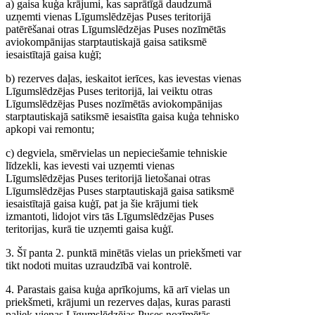
a) gaisa kuģa krājumi, kas saprātīgā daudzumā
uzņemti vienas Līgumslēdzējas Puses teritorijā
patērēšanai otras Līgumslēdzējas Puses nozīmētās
aviokompānijas starptautiskajā gaisa satiksmē
iesaistītajā gaisa kuģī;
b) rezerves daļas, ieskaitot ierīces, kas ievestas vienas
Līgumslēdzējas Puses teritorijā, lai veiktu otras
Līgumslēdzējas Puses nozīmētās aviokompānijas
starptautiskajā satiksmē iesaistīta gaisa kuģa tehnisko
apkopi vai remontu;
c) degviela, smērvielas un nepieciešamie tehniskie
līdzekli, kas ievesti vai uzņemti vienas
Līgumslēdzējas Puses teritorijā lietošanai otras
Līgumslēdzējas Puses starptautiskajā gaisa satiksmē
iesaistītajā gaisa kuģī, pat ja šie krājumi tiek
izmantoti, lidojot virs tās Līgumslēdzējas Puses
teritorijas, kurā tie uzņemti gaisa kuģī.
3. Šī panta 2. punktā minētās vielas un priekšmeti var
tikt nodoti muitas uzraudzībā vai kontrolē.
4. Parastais gaisa kuģa aprīkojums, kā arī vielas un
priekšmeti, krājumi un rezerves daļas, kuras parasti
paliek vienas Līgumslēdzējas Puses nozīmētās