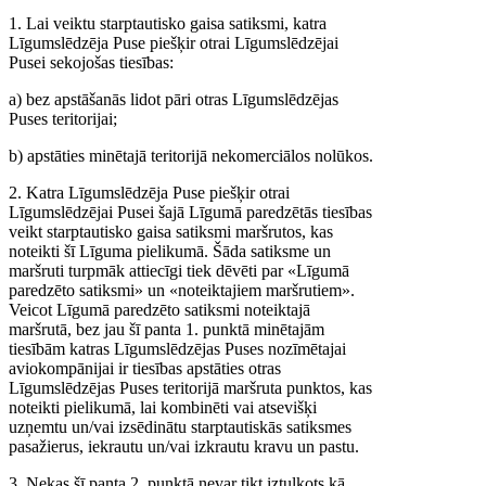
1. Lai veiktu starptautisko gaisa satiksmi, katra
Līgumslēdzēja Puse piešķir otrai Līgumslēdzējai
Pusei sekojošas tiesības:
a) bez apstāšanās lidot pāri otras Līgumslēdzējas
Puses teritorijai;
b) apstāties minētajā teritorijā nekomerciālos nolūkos.
2. Katra Līgumslēdzēja Puse piešķir otrai
Līgumslēdzējai Pusei šajā Līgumā paredzētās tiesības
veikt starptautisko gaisa satiksmi maršrutos, kas
noteikti šī Līguma pielikumā. Šāda satiksme un
maršruti turpmāk attiecīgi tiek dēvēti par «Līgumā
paredzēto satiksmi» un «noteiktajiem maršrutiem».
Veicot Līgumā paredzēto satiksmi noteiktajā
maršrutā, bez jau šī panta 1. punktā minētajām
tiesībām katras Līgumslēdzējas Puses nozīmētajai
aviokompānijai ir tiesības apstāties otras
Līgumslēdzējas Puses teritorijā maršruta punktos, kas
noteikti pielikumā, lai kombinēti vai atsevišķi
uzņemtu un/vai izsēdinātu starptautiskās satiksmes
pasažierus, iekrautu un/vai izkrautu kravu un pastu.
3. Nekas šī panta 2. punktā nevar tikt iztulkots kā