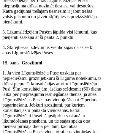
priekšsēdētājs pēc otras Līgumslēdzējas Puses
pieprasījuma drīkst nozīmēt tiesnesi vai tiesnešus.
Katrā gadījumā trešajam tiesnesim ir jābūt trešās
valsts pilsonim un jāveic šķīrējtiesas priekšsēdētāja
pienākumi.
3. Līgumslēdzējām Pusēm jāpilda visi lēmumi, kas
pieņemti saskaņā ar šī panta 2. punktu.
4. Šķīrējtiesas izdevumus vienlīdzīgās da|ās sedz
abas Līgumslēdzējas Puses.
18. pants.
Grozījumi
1. Ja vien Līgumslēdzēja Puse uzskata par
nepieciešamu grozīt jebkuru šī Līguma noteikumu, tā
drīkst pieprasīt konsultācijas ar otru Līgumslēdzēju
Pusi. Šīm konsultācijām jāsākas sešdesmit (60) dienu
laikā pēc pieprasījuma iesniegšanas dienas, ja abas
Līgumslēdzējas Puses nav vienojušās par šī perioda
pagarināšanu. Jebkuri grozījumi, par kuriem
konsultācijās ir panākta vienošanās, katrai
Līgumslēdzējai Pusei jāapstiprina saskaņā ar
likumdošanas prasībām, un tie stājas spēkā otrā
mēneša pirmajā dienā pēc tam, kad abas
Līgumslēdzējas Puses viena otrai ir paziņojušas, ka