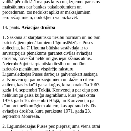
valūtā pēc oficiālā maiņas kursa un, izņemot parastos
maksājumus par bankas pakalpojumiem un
procedūrām, tos nedrīkst aplikt ar maksājumiem,
ierobežojumiem, nodokļiem vai aizkavēt.
14. pants.
Aviācijas
drošība
1. Saskaņā ar starptautisko tiesību normām un no tām
izrietošajiem pienākumiem Līgumslēdzējas Puses
apliecina, ka šī Līguma būtiska sastāvdaļa ir to
savstarpējais pienākums garantēt civilās aviācijas
drošību, novēršot nelikumīgas iejaukšanās aktus.
Neierobežojot starptautisko tiesību un no tām
izrietošo pienākumu vispārējo raksturu,
Līgumslēdzējas Puses darbojas galvenokārt saskaņā
ar Konvenciju par noziegumiem un dažiem citiem
aktiem, kas izdarīti gaisa kuģos, kura parakstīta 1963.
gada 14. septembrī Tokijā, Konvenciju par ciņu pret
nelikumīgu gaisa kuģu sagrābšanu, kura parakstīta
1970. gada 16. decembrī Hāgā, un Konvenciju par
cīnu pret nelikumīgiem aktiem, kas apdraud civilās
aviācijas drošību, kura parakstīta 1971. gada 23.
septembrī Monreālā.
2. Līgumslēdzējas Puses pēc pieprasījuma viena otrai