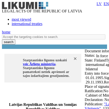
LV
EN
LEGAL ACTS OF THE REPUBLIC OF LATVIA
most viewed
international treaties
home
search
Document info
Status:
In force
State:
Finland
T
Starptautisko līgumu uzskaiti
veic Ārlietu ministrija
.
international a
Starptautisko līgumu
bilateral
pamatteksti netiek apvienoti ar
Entry into force
tajos izdarītajiem grozījumiem.
01.01.1995.
Sig
29.11.1993.
Res
Place of signat
Ratification:
No
Cabinet of Mini
Declaration:
N
Publication:
"La
Latvijas Republikas Valdības un Somijas
Vēstnesis"
, 133
Republikas Valdības