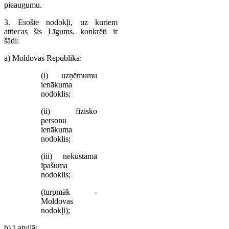
pieaugumu.
3. Esošie nodokļi, uz kuriem
attiecas šis Līgums, konkrēti ir
šādi:
a) Moldovas Republikā:
(i) uzņēmumu
ienākuma
nodoklis;
(ii) fizisko
personu
ienākuma
nodoklis;
(iii) nekustamā
īpašuma
nodoklis;
(turpmāk -
Moldovas
nodokļi);
b) Latvijā: