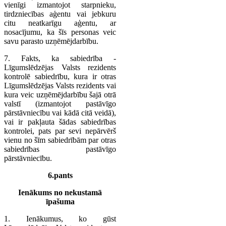
vienīgi izmantojot starpnieku,
tirdzniecības aģentu vai jebkuru
citu neatkarīgu aģentu, ar
nosacījumu, ka šīs personas veic
savu parasto uzņēmējdarbību.
7. Fakts, ka sabiedrība -
Līgumslēdzējas Valsts rezidents
kontrolē sabiedrību, kura ir otras
Līgumslēdzējas Valsts rezidents vai
kura veic uzņēmējdarbību šajā otrā
valstī (izmantojot pastāvīgo
pārstāvniecību vai kādā citā veidā),
vai ir pakļauta šādas sabiedrības
kontrolei, pats par sevi nepārvērš
vienu no šīm sabiedrībām par otras
sabiedrības pastāvīgo
pārstāvniecību.
6.pants
Ienākums no nekustamā
īpašuma
1. Ienākumus, ko gūst