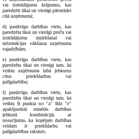
vai izstrādājumu krājumus, kas
paredzēti tikai un vienīgi pārstrādei
citā uzņēmumā;
d) pastāvīgu darbības vietu, kas
paredzēta tikai un vienīgi preču vai
izstrādājumu iepirkšanai vai
informācijas vākšanai uzņēmuma
vajadzībām;
e) pastāvīgu darbības vietu, kas
paredzēta tikai un vienīgi tam, lai
veiktu uzņēmuma labā jebkurus
citus priekšdarbus vai
palīgdarbību;
f) pastāvīgu darbības vietu, kas
paredzēta tikai un vienīgi tam, lai
veiktu šī punkta no "a" līdz "e"
apakšpunktā minētās darbības
jebkurā kombinācijā, ar
nosacījumu, ka kopējam darbības
veidam ir priekšdarbu vai
palīgdarbības raksturs.