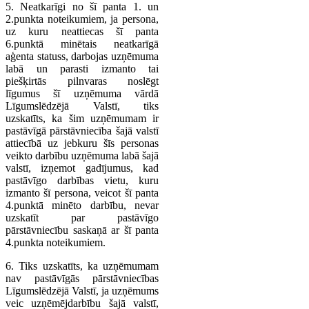
5. Neatkarīgi no šī panta 1. un
2.punkta noteikumiem, ja persona,
uz kuru neattiecas šī panta
6.punktā minētais neatkarīgā
aģenta statuss, darbojas uzņēmuma
labā un parasti izmanto tai
piešķirtās pilnvaras noslēgt
līgumus šī uzņēmuma vārdā
Līgumslēdzējā Valstī, tiks
uzskatīts, ka šim uzņēmumam ir
pastāvīgā pārstāvniecība šajā valstī
attiecībā uz jebkuru šīs personas
veikto darbību uzņēmuma labā šajā
valstī, izņemot gadījumus, kad
pastāvīgo darbības vietu, kuru
izmanto šī persona, veicot šī panta
4.punktā minēto darbību, nevar
uzskatīt par pastāvīgo
pārstāvniecību saskaņā ar šī panta
4.punkta noteikumiem.
6. Tiks uzskatīts, ka uzņēmumam
nav pastāvīgās pārstāvniecības
Līgumslēdzējā Valstī, ja uzņēmums
veic uzņēmējdarbību šajā valstī,