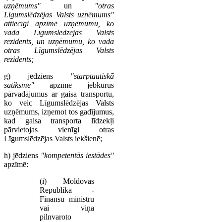
uzņēmums"
un
"otras
Līgumslēdzējas Valsts uzņēmums"
attiecīgi apzīmē uzņēmumu, ko
vada Līgumslēdzējas Valsts
rezidents, un uzņēmumu, ko vada
otras Līgumslēdzējas Valsts
rezidents;
g) jēdziens
"starptautiskā
satiksme"
apzīmē jebkurus
pārvadājumus ar gaisa transportu,
ko veic Līgumslēdzējas Valsts
uzņēmums, izņemot tos gadījumus,
kad gaisa transporta līdzekļi
pārvietojas vienīgi otras
Līgumslēdzējas Valsts iekšienē;
h) jēdziens
"kompetentās iestādes"
apzīmē:
(i) Moldovas
Republikā -
Finansu ministru
vai viņa
pilnvaroto