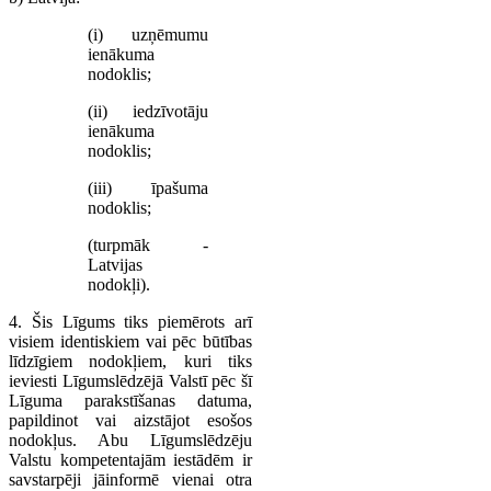
(i) uzņēmumu
ienākuma
nodoklis;
(ii) iedzīvotāju
ienākuma
nodoklis;
(iii) īpašuma
nodoklis;
(turpmāk -
Latvijas
nodokļi).
4. Šis Līgums tiks piemērots arī
visiem identiskiem vai pēc būtības
līdzīgiem nodokļiem, kuri tiks
ieviesti Līgumslēdzējā Valstī pēc šī
Līguma parakstīšanas datuma,
papildinot vai aizstājot esošos
nodokļus. Abu Līgumslēdzēju
Valstu kompetentajām iestādēm ir
savstarpēji jāinformē vienai otra