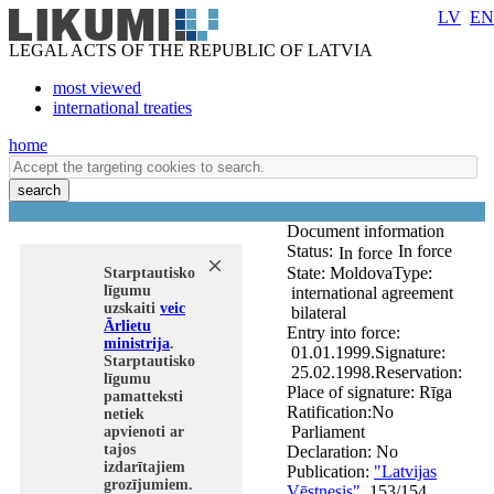
LV
EN
LEGAL ACTS OF THE REPUBLIC OF LATVIA
most viewed
international treaties
home
search
Document information
Status:
In force
In force
State:
Moldova
Type:
Starptautisko
līgumu
international agreement
uzskaiti
veic
bilateral
Ārlietu
Entry into force:
ministrija
.
01.01.1999.
Signature:
Starptautisko
25.02.1998.
Reservation:
līgumu
Place of signature:
Rīga
pamatteksti
Ratification:
No
netiek
Parliament
apvienoti ar
tajos
Declaration:
No
izdarītajiem
Publication:
"Latvijas
grozījumiem.
Vēstnesis"
, 153/154,