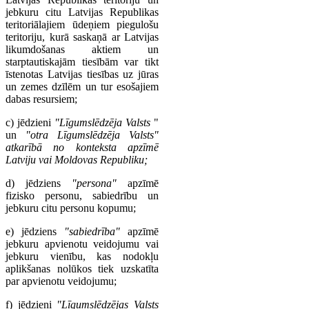
jebkuru citu Latvijas Republikas
teritoriālajiem ūdeņiem piegulošu
teritoriju, kurā saskaņā ar Latvijas
likumdošanas aktiem un
starptautiskajām tiesībām var tikt
īstenotas Latvijas tiesības uz jūras
un zemes dzīlēm un tur esošajiem
dabas resursiem;
c) jēdzieni
"Līgumslēdzēja Valsts
"
un
"otra Līgumslēdzēja Valsts"
atkarībā no konteksta apzīmē
Latviju vai Moldovas Republiku;
d) jēdziens
"persona"
apzīmē
fizisko personu, sabiedrību un
jebkuru citu personu kopumu;
e) jēdziens
"sabiedrība"
apzīmē
jebkuru apvienotu veidojumu vai
jebkuru vienību, kas nodokļu
aplikšanas nolūkos tiek uzskatīta
par apvienotu veidojumu;
f) jēdzieni
"Līgumslēdzējas Valsts