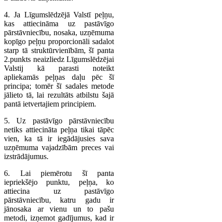
4. Ja Līgumslēdzējā Valstī peļņu,
kas attiecināma uz pastāvīgo
pārstāvniecību, nosaka, uzņēmuma
kopīgo peļņu proporcionāli sadalot
starp tā struktūrvienībām, šī panta
2.punkts neaizliedz Līgumslēdzējai
Valstij kā parasti noteikt
apliekamās peļņas daļu pēc šī
principa; tomēr šī sadales metode
jālieto tā, lai rezultāts atbilstu šajā
pantā ietvertajiem principiem.
5. Uz pastāvīgo pārstāvniecību
netiks attiecināta peļņa tikai tāpēc
vien, ka tā ir iegādājusies sava
uzņēmuma vajadzībām preces vai
izstrādājumus.
6. Lai piemērotu šī panta
iepriekšējo punktu, peļņa, ko
attiecina uz pastāvīgo
pārstāvniecību, katru gadu ir
jānosaka ar vienu un to pašu
metodi, izņemot gadījumus, kad ir