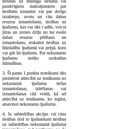
tiesības uz mainīga lieluma vai
pastāvīgiem maksājumiem par
tiesībām izmantot vai par derīgo
izrakteņu, avotu un citu dabas
resursu izmantošanu, tiesības uz
īpašumu, kas var tikt r adīts, veicot
jūras un zemes dzīļu un tur esošo
dabas resursu pētīšanu un
izmantošanu, ieskaitot tiesības uz
līdzdalību īpašumā vai peļņā, kuru
var gūt šis īpašums. Par nekustamo
īpašumu netiks uzskatītas
lidmašīnas.
3. Šī panta 1.punkta noteikumi tiks
piemēroti attiecībā uz ienākumu no
nekustamā īpašuma tiešas
izmantošanas, izīrēšanas vai
izmantošanas citā veidā, kā arī
attiecībā uz ienākumu, ko iegūst,
atsavinot nekustamo īpašumu.
4. Ja sabiedrības akcijas vai citas
tiesības dod to īpašniekam tiesības
uz sabiedrības nekustamā īpašuma