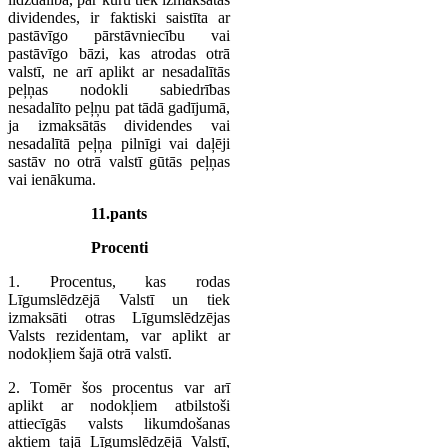
dividendes, ir faktiski saistīta ar
pastāvīgo pārstāvniecību vai
pastāvīgo bāzi, kas atrodas otrā
valstī, ne arī aplikt ar nesadalītās
peļņas nodokli sabiedrības
nesadalīto peļņu pat tādā gadījumā,
ja izmaksātās dividendes vai
nesadalītā peļņa pilnīgi vai daļēji
sastāv no otrā valstī gūtās peļņas
vai ienākuma.
11.pants
Procenti
1. Procentus, kas rodas
Līgumslēdzējā Valstī un tiek
izmaksāti otras Līgumslēdzējas
Valsts rezidentam, var aplikt ar
nodokļiem šajā otrā valstī.
2. Tomēr šos procentus var arī
aplikt ar nodokļiem atbilstoši
attiecīgās valsts likumdošanas
aktiem tajā Līgumslēdzējā Valstī,