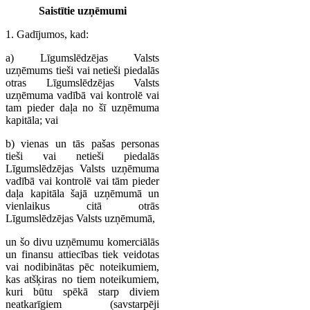
Saistītie uzņēmumi
1. Gadījumos, kad:
a) Līgumslēdzējas Valsts
uzņēmums tieši vai netieši piedalās
otras Līgumslēdzējas Valsts
uzņēmuma vadībā vai kontrolē vai
tam pieder daļa no šī uzņēmuma
kapitāla; vai
b) vienas un tās pašas personas
tieši vai netieši piedalās
Līgumslēdzējas Valsts uzņēmuma
vadībā vai kontrolē vai tām pieder
daļa kapitāla šajā uzņēmumā un
vienlaikus citā otrās
Līgumslēdzējas Valsts uzņēmumā,
un šo divu uzņēmumu komerciālās
un finansu attiecības tiek veidotas
vai nodibinātas pēc noteikumiem,
kas atšķiras no tiem noteikumiem,
kuri būtu spēkā starp diviem
neatkarīgiem (savstarpēji