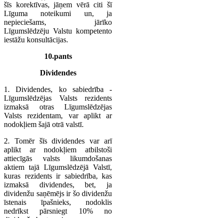
šīs korektīvas, jāņem vērā citi šī
Līguma noteikumi un, ja
nepieciešams, jārīko
Līgumslēdzēju Valstu kompetento
iestāžu konsultācijas.
10.pants
Dividendes
1. Dividendes, ko sabiedrība -
Līgumslēdzējas Valsts rezidents
izmaksā otras Līgumslēdzējas
Valsts rezidentam, var aplikt ar
nodokļiem šajā otrā valstī.
2. Tomēr šīs dividendes var arī
aplikt ar nodokļiem atbilstoši
attiecīgās valsts likumdošanas
aktiem tajā Līgumslēdzējā Valstī,
kuras rezidents ir sabiedrība, kas
izmaksā dividendes, bet, ja
dividenžu saņēmējs ir šo dividenžu
īstenais īpašnieks, nodoklis
nedrīkst pārsniegt 10% no