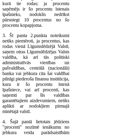
kurā tie rodas; ja procentu
saņēmējs ir šo procentu īstenais
īpašnieks, nodoklis nedrīkst
pārsniegt 10 procentus no šo
procentu kopapjoma.
3. Šī panta 2.punkta noteikumi
netiks piemēroti, ja procentus, kas
rodas vienā Līgumslēdzējā Valstī,
saņem otras Līgumslēdzējas Valsts
valdība, kā arī tās politiski
administratīvās vienības un
pašvaldības, centrālā (nacionālā)
banka vai jebkura cita šai valdībai
pilnīgi piederoša finansu institūcija,
kura ir šo procentu īstenā
īpašniece, vai arī procenti, kas
saņemti par šīs valdības
garantētajiem aizdevumiem, netiks
aplikti ar nodokļiem pirmajā
minētajā valstī.
4. Šajā pantā lietotais jēdziens
"procenti" nozīmē ienākumu no
jebkura veida parādsaistībām