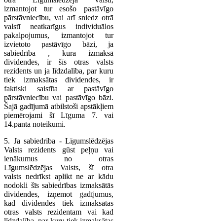
izmantojot tur esošo pastāvīgo
pārstāvniecību, vai arī sniedz otrā
valstī neatkarīgus individuālos
pakalpojumus, izmantojot tur
izvietoto pastāvīgo bāzi, ja
sabiedrība , kura izmaksā
dividendes, ir šīs otras valsts
rezidents un ja līdzdalība, par kuru
tiek izmaksātas dividendes, ir
faktiski saistīta ar pastāvīgo
pārstāvniecību vai pastāvīgo bāzi.
Šajā gadījumā atbilstoši apstākļiem
piemērojami šī Līguma 7. vai
14.panta noteikumi.
5. Ja sabiedrība - Līgumslēdzējas
Valsts rezidents gūst peļņu vai
ienākumus no otras
Līgumslēdzējas Valsts, šī otra
valsts nedrīkst aplikt ne ar kādu
nodokli šīs sabiedrības izmaksātās
dividendes, izņemot gadījumus,
kad dividendes tiek izmaksātas
otras valsts rezidentam vai kad
līdzdalība, par kuru tiek izmaksātas