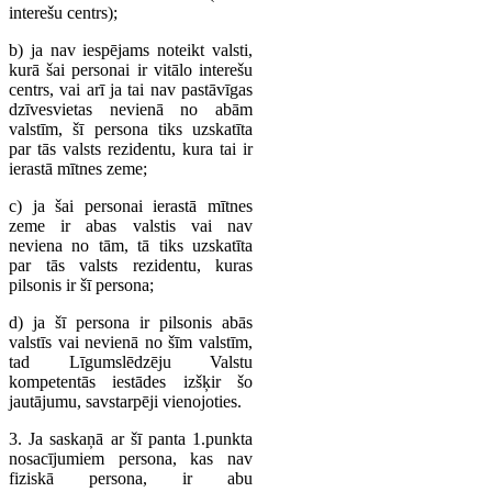
interešu centrs);
b) ja nav iespējams noteikt valsti,
kurā šai personai ir vitālo interešu
centrs, vai arī ja tai nav pastāvīgas
dzīvesvietas nevienā no abām
valstīm, šī persona tiks uzskatīta
par tās valsts rezidentu, kura tai ir
ierastā mītnes zeme;
c) ja šai personai ierastā mītnes
zeme ir abas valstis vai nav
neviena no tām, tā tiks uzskatīta
par tās valsts rezidentu, kuras
pilsonis ir šī persona;
d) ja šī persona ir pilsonis abās
valstīs vai nevienā no šīm valstīm,
tad Līgumslēdzēju Valstu
kompetentās iestādes izšķir šo
jautājumu, savstarpēji vienojoties.
3. Ja saskaņā ar šī panta 1.punkta
nosacījumiem persona, kas nav
fiziskā persona, ir abu