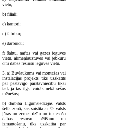
vietu;
b) filiāli;
c) kantori;
d) fabriku;
e) darbnīcu;
f) šahtu, naftas vai gāzes ieguves
vietu, akmeņlauztuves vai jebkuru
citu dabas resursu ieguves vietu.
3. a) Būvlaukums vai montāžas vai
instalācijas projekts tiks uzskatīts
par pastāvīgo pārstāvniecību tikai
tad, ja tas ilgst vairāk nekā sešus
mēnešus;
b) darbība Līgumslēdzējas Valsts
šelfa zonā, kas saistīta ar šīs valsts
jūras un zemes dzīļu un tur esošo
dabas resursu pētīšanu un
izmantošanu, tiks uzskatīta par