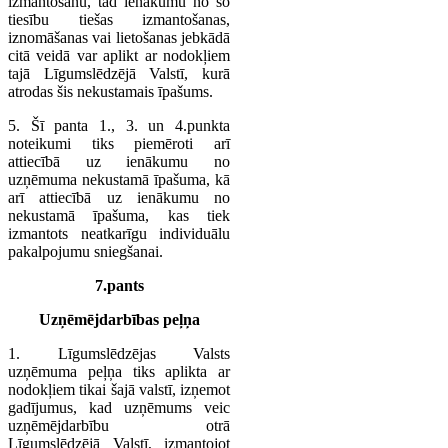
izmantošanu, tad ienākumu no šo
tiesību tiešas izmantošanas,
iznomāšanas vai lietošanas jebkādā
citā veidā var aplikt ar nodokļiem
tajā Līgumslēdzējā Valstī, kurā
atrodas šis nekustamais īpašums.
5. Šī panta 1., 3. un 4.punkta
noteikumi tiks piemēroti arī
attiecībā uz ienākumu no
uzņēmuma nekustamā īpašuma, kā
arī attiecībā uz ienākumu no
nekustamā īpašuma, kas tiek
izmantots neatkarīgu individuālu
pakalpojumu sniegšanai.
7.pants
Uzņēmējdarbības peļņa
1. Līgumslēdzējas Valsts
uzņēmuma peļņa tiks aplikta ar
nodokļiem tikai šajā valstī, izņemot
gadījumus, kad uzņēmums veic
uzņēmējdarbību otrā
Līgumslēdzējā Valstī, izmantojot