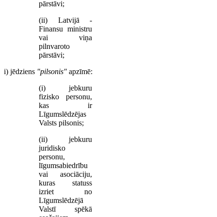
pārstāvi;
(ii) Latvijā -
Finansu ministru
vai viņa
pilnvaroto
pārstāvi;
i) jēdziens
"pilsonis"
apzīmē:
(i) jebkuru
fizisko personu,
kas ir
Līgumslēdzējas
Valsts pilsonis;
(ii) jebkuru
juridisko
personu,
līgumsabiedrību
vai asociāciju,
kuras statuss
izriet no
Līgumslēdzējā
Valstī spēkā