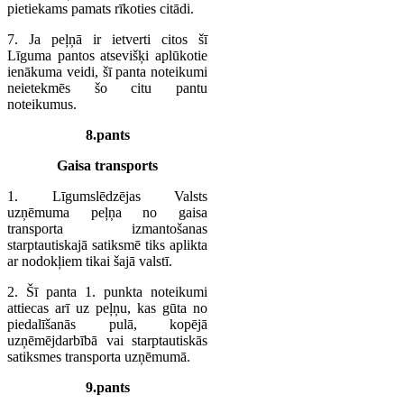
pietiekams pamats rīkoties citādi.
7. Ja peļņā ir ietverti citos šī
Līguma pantos atsevišķi aplūkotie
ienākuma veidi, šī panta noteikumi
neietekmēs šo citu pantu
noteikumus.
8.pants
Gaisa transports
1. Līgumslēdzējas Valsts
uzņēmuma peļņa no gaisa
transporta izmantošanas
starptautiskajā satiksmē tiks aplikta
ar nodokļiem tikai šajā valstī.
2. Šī panta 1. punkta noteikumi
attiecas arī uz peļņu, kas gūta no
piedalīšanās pulā, kopējā
uzņēmējdarbībā vai starptautiskās
satiksmes transporta uzņēmumā.
9.pants