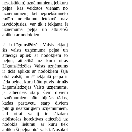
nesaistītiem) uzņēmumiem, jebkura
peļņa, kas veidotos vienam no
uzņēmumiem, bet iepriekšminēto
radīto noteikumu ietekmē nav
izveidojusies, var tik t iekļauta šī
uzņēmuma peļņā un atbilstoši
aplikta ar nodokļiem.
2. Ja Līgumslēdzēja Valsts iekļauj
šīs valsts uzņēmuma peļņā un
attiecīgi apliek ar nodokļiem to
peļņu, attiecībā uz kuru otras
Līgumslēdzējas Valsts uzņēmums
ir ticis aplikts ar nodokļiem šajā
otrā valstī, un šī iekļautā peļņa ir
tāda peļņa, kuru būtu guvis pirmās
Līgumslēdzējas Valsts uzņēmums,
ja attiecības starp šiem diviem
uzņēmumiem būtu bijušas tādas,
kādas pastāvētu starp diviem
pilnīgi neatkarīgiem uzņēmumiem,
tad otrai valstij ir jāizdara
atbilstošas korektīvas attiecībā uz
nodokļa lielumu, ar kuru tiek
aplikta šī peļņa otrā valstī. Nosakot