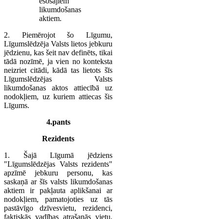
esošajiem
likumdošanas
aktiem.
2. Piemērojot šo Līgumu,
Līgumslēdzēja Valsts lietos jebkuru
jēdzienu, kas šeit nav definēts, tikai
tādā nozīmē, ja vien no konteksta
neizriet citādi, kādā tas lietots šīs
Līgumslēdzējas Valsts
likumdošanas aktos attiecībā uz
nodokļiem, uz kuriem attiecas šis
Līgums.
4.pants
Rezidents
1. Šajā Līgumā jēdziens
"Līgumslēdzējas Valsts rezidents"
apzīmē jebkuru personu, kas
saskaņā ar šīs valsts likumdošanas
aktiem ir pakļauta aplikšanai ar
nodokļiem, pamatojoties uz tās
pastāvīgo dzīvesvietu, rezidenci,
faktiskās vadības atrašanās vietu,