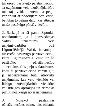
tur esošo pastāvīgo pārstāvniecību.
Ja uzņēmums veic uzņēmējdarbību
minētajā veidā, uzņēmuma peļņu
var aplikt ar nodokļiem otrā valstī,
bet tikai to peļņas daļu, kas attiecas
uz šo pastāvīgo pārstāvniecību.
2. Saskaņā ar šī panta 3.punkta
noteikumiem, ja Līgumslēdzējas
Valsts uzņēmums veic
uzņēmējdarbību otrā
Līgumslēdzējā Valstī, izmantojot
tur esošo pastāvīgo pārstāvniecību,
katrā Līgumslēdzējā Valstī uz šo
pastāvīgo pārstāvniecību
attiecināms tāds peļņas daudzums,
kādu šī pārstāvniecība varētu gūt,
ja nepārprotami būtu atsevišķs
uzņēmums, kas veic vienādu vai
līdzīgu uzņēmējdarbību vienādos
vai līdzīgos apstākļos un darbojas
pilnīgi neatkarīgi no šī uzņēmuma.
3. Nosakot pastāvīgās
pārstāvniecības peļņu, tiks pieļauta