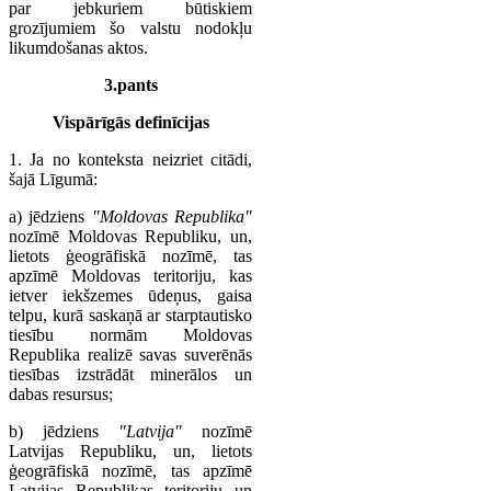
par jebkuriem būtiskiem
grozījumiem šo valstu nodokļu
likumdošanas aktos.
3.pants
Vispārīgās definīcijas
1. Ja no konteksta neizriet citādi,
šajā Līgumā:
a) jēdziens
"Moldovas Republika"
nozīmē Moldovas Republiku, un,
lietots ģeogrāfiskā nozīmē, tas
apzīmē Moldovas teritoriju, kas
ietver iekšzemes ūdeņus, gaisa
telpu, kurā saskaņā ar starptautisko
tiesību normām Moldovas
Republika realizē savas suverēnās
tiesības izstrādāt minerālos un
dabas resursus;
b) jēdziens
"Latvija"
nozīmē
Latvijas Republiku, un, lietots
ģeogrāfiskā nozīmē, tas apzīmē
Latvijas Republikas teritoriju un