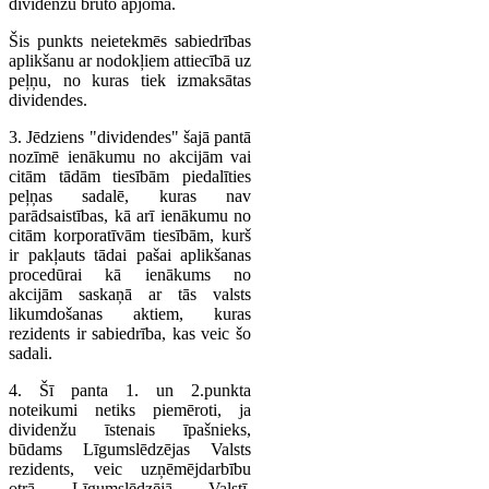
dividenžu bruto apjoma.
Šis punkts neietekmēs sabiedrības
aplikšanu ar nodokļiem attiecībā uz
peļņu, no kuras tiek izmaksātas
dividendes.
3. Jēdziens "dividendes" šajā pantā
nozīmē ienākumu no akcijām vai
citām tādām tiesībām piedalīties
peļņas sadalē, kuras nav
parādsaistības, kā arī ienākumu no
citām korporatīvām tiesībām, kurš
ir pakļauts tādai pašai aplikšanas
procedūrai kā ienākums no
akcijām saskaņā ar tās valsts
likumdošanas aktiem, kuras
rezidents ir sabiedrība, kas veic šo
sadali.
4. Šī panta 1. un 2.punkta
noteikumi netiks piemēroti, ja
dividenžu īstenais īpašnieks,
būdams Līgumslēdzējas Valsts
rezidents, veic uzņēmējdarbību
otrā Līgumslēdzējā Valstī,