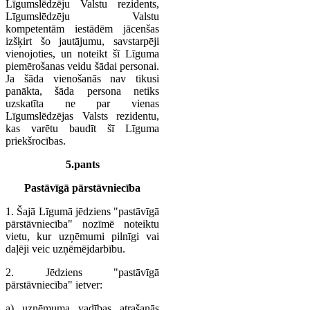
Līgumslēdzēju Valstu rezidents,
Līgumslēdzēju Valstu
kompetentām iestādēm jācenšas
izšķirt šo jautājumu, savstarpēji
vienojoties, un noteikt šī Līguma
piemērošanas veidu šādai personai.
Ja šāda vienošanās nav tikusi
panākta, šāda persona netiks
uzskatīta ne par vienas
Līgumslēdzējas Valsts rezidentu,
kas varētu baudīt šī Līguma
priekšrocības.
5.pants
Pastāvīgā pārstāvniecība
1. Šajā Līgumā jēdziens "pastāvīgā
pārstāvniecība" nozīmē noteiktu
vietu, kur uzņēmumi pilnīgi vai
daļēji veic uzņēmējdarbību.
2. Jēdziens "pastāvīgā
pārstāvniecība" ietver:
a) uzņēmuma vadības atrašanās