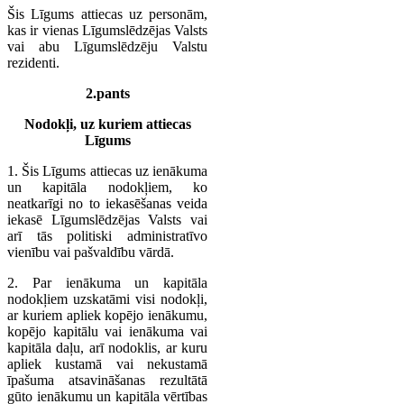
Šis Līgums attiecas uz personām,
kas ir vienas Līgumslēdzējas Valsts
vai abu Līgumslēdzēju Valstu
rezidenti.
2.pants
Nodokļi, uz kuriem attiecas
Līgums
1. Šis Līgums attiecas uz ienākuma
un kapitāla nodokļiem, ko
neatkarīgi no to iekasēšanas veida
iekasē Līgumslēdzējas Valsts vai
arī tās politiski administratīvo
vienību vai pašvaldību vārdā.
2. Par ienākuma un kapitāla
nodokļiem uzskatāmi visi nodokļi,
ar kuriem apliek kopējo ienākumu,
kopējo kapitālu vai ienākuma vai
kapitāla daļu, arī nodoklis, ar kuru
apliek kustamā vai nekustamā
īpašuma atsavināšanas rezultātā
gūto ienākumu un kapitāla vērtības