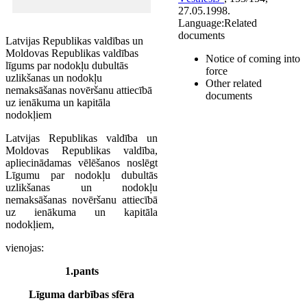
27.05.1998.
Language:
Related
documents
Latvijas Republikas valdības un
Moldovas Republikas valdības
Notice of coming into
līgums par nodokļu dubultās
force
uzlikšanas un nodokļu
Other related
nemaksāšanas novēršanu attiecībā
documents
uz ienākuma un kapitāla
nodokļiem
Latvijas Republikas valdība un
Moldovas Republikas valdība,
apliecinādamas vēlēšanos noslēgt
Līgumu par nodokļu dubultās
uzlikšanas un nodokļu
nemaksāšanas novēršanu attiecībā
uz ienākuma un kapitāla
nodokļiem,
vienojas:
1.pants
Līguma darbības sfēra