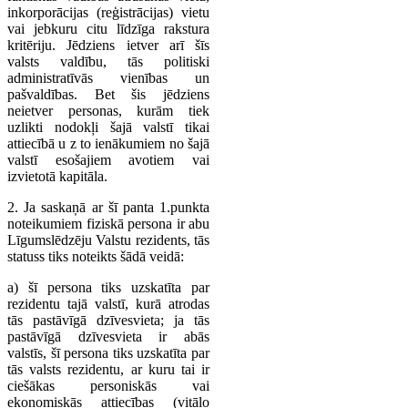
inkorporācijas (reģistrācijas) vietu
vai jebkuru citu līdzīga rakstura
kritēriju. Jēdziens ietver arī šīs
valsts valdību, tās politiski
administratīvās vienības un
pašvaldības. Bet šis jēdziens
neietver personas, kurām tiek
uzlikti nodokļi šajā valstī tikai
attiecībā u z to ienākumiem no šajā
valstī esošajiem avotiem vai
izvietotā kapitāla.
2. Ja saskaņā ar šī panta 1.punkta
noteikumiem fiziskā persona ir abu
Līgumslēdzēju Valstu rezidents, tās
statuss tiks noteikts šādā veidā:
a) šī persona tiks uzskatīta par
rezidentu tajā valstī, kurā atrodas
tās pastāvīgā dzīvesvieta; ja tās
pastāvīgā dzīvesvieta ir abās
valstīs, šī persona tiks uzskatīta par
tās valsts rezidentu, ar kuru tai ir
ciešākas personiskās vai
ekonomiskās attiecības (vitālo