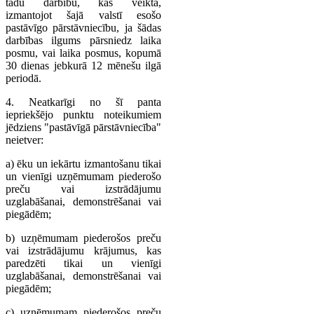
tādu darbību, kas veikta,
izmantojot šajā valstī esošo
pastāvīgo pārstāvniecību, ja šādas
darbības ilgums pārsniedz laika
posmu, vai laika posmus, kopumā
30 dienas jebkurā 12 mēnešu ilgā
periodā.
4. Neatkarīgi no šī panta
iepriekšējo punktu noteikumiem
jēdziens "pastāvīgā pārstāvniecība"
neietver:
a) ēku un iekārtu izmantošanu tikai
un vienīgi uzņēmumam piederošo
preču vai izstrādājumu
uzglabāšanai, demonstrēšanai vai
piegādēm;
b) uzņēmumam piederošos preču
vai izstrādājumu krājumus, kas
paredzēti tikai un vienīgi
uzglabāšanai, demonstrēšanai vai
piegādēm;
c) uzņēmumam piederošos preču