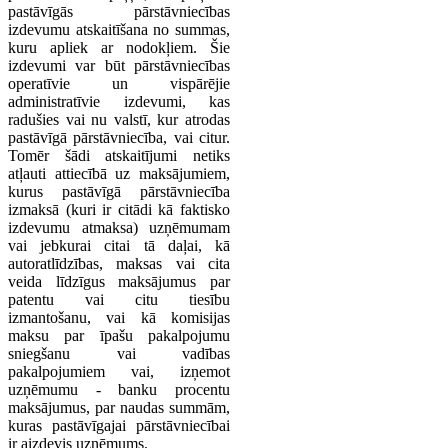
pastāvīgās pārstāvniecības
izdevumu atskaitīšana no summas,
kuru apliek ar nodokļiem. Šie
izdevumi var būt pārstāvniecības
operatīvie un vispārējie
administratīvie izdevumi, kas
radušies vai nu valstī, kur atrodas
pastāvīgā pārstāvniecība, vai citur.
Tomēr šādi atskaitījumi netiks
atļauti attiecībā uz maksājumiem,
kurus pastāvīgā pārstāvniecība
izmaksā (kuri ir citādi kā faktisko
izdevumu atmaksa) uzņēmumam
vai jebkurai citai tā daļai, kā
autoratlīdzības, maksas vai cita
veida līdzīgus maksājumus par
patentu vai citu tiesību
izmantošanu, vai kā komisijas
maksu par īpašu pakalpojumu
sniegšanu vai vadības
pakalpojumiem vai, izņemot
uzņēmumu - banku procentu
maksājumus, par naudas summām,
kuras pastāvīgajai pārstāvniecībai
ir aizdevis uzņēmums.