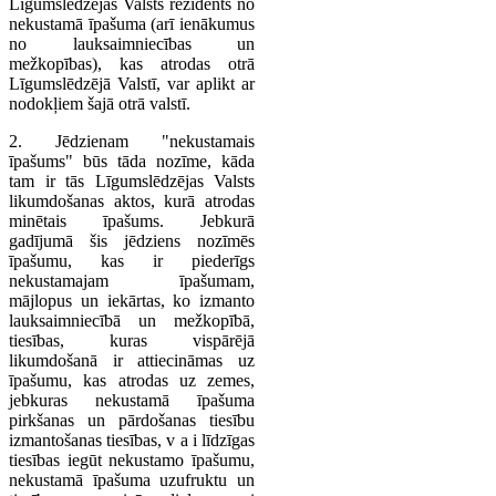
Līgumslēdzējas Valsts rezidents no
nekustamā īpašuma (arī ienākumus
no lauksaimniecības un
mežkopības), kas atrodas otrā
Līgumslēdzējā Valstī, var aplikt ar
nodokļiem šajā otrā valstī.
2. Jēdzienam "nekustamais
īpašums" būs tāda nozīme, kāda
tam ir tās Līgumslēdzējas Valsts
likumdošanas aktos, kurā atrodas
minētais īpašums. Jebkurā
gadījumā šis jēdziens nozīmēs
īpašumu, kas ir piederīgs
nekustamajam īpašumam,
mājlopus un iekārtas, ko izmanto
lauksaimniecībā un mežkopībā,
tiesības, kuras vispārējā
likumdošanā ir attiecināmas uz
īpašumu, kas atrodas uz zemes,
jebkuras nekustamā īpašuma
pirkšanas un pārdošanas tiesību
izmantošanas tiesības, v a i līdzīgas
tiesības iegūt nekustamo īpašumu,
nekustamā īpašuma uzufruktu un