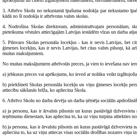
aprīkojumu un citiem izglītojošiem materiāliem, būvmateriāliem, mēbel
3. Atbrīvo Skolu no nekustamā īpašuma nodokļa par nekustamo īpašum
kādā no šī nodokļa ir atbrīvotas valsts skolas.
4. Nodrošina Skolas direktoram, administratīvajam personālam, s
pieteikuma vēstules attiecīgajām Latvijas iestādēm vīzas un darba atļ
5. Pilnvaro Skolas personāla locekļus - kas ir nevis Latvijas, bet cit
ģimenes locekļus, kas ir nevis Latvijas, bet citas valsts pilsoņi, kā ar
muitas maksājumiem.
No muitas maksājumiem atbrīvotās preces, ja vien to ievešana nav iero
a) jebkuras preces vai aprīkojums, ko ieved ar nolūku veikt izglītojoš
b) priekšmeti Skolas personāla locekļu un viņu ģimenes locekļu perso
attiecību sākšanās brīža, ko apliecina Skola.
6. Atbrīvo Skolu no darba devēja un darba ņēmēja sociālās apdrošināš
a) ja personu, kas ir ārvalsts pilsonis un kuras pastāvīgā dzīvesvieta
ieņēmumu dienestam, kas apliecina to, ka uz viņu turpina attiekties no
b) ja persona, kas ir ārvalstu pilsonis un kuras pastāvīgā dzīvesvieta
apliecina to, ka uz viņu attiecas visas sociālās drošības nozares viņ