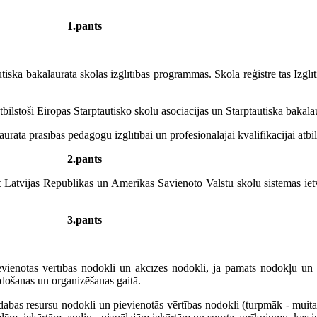
1.pants
tiskā bakalaurāta skolas izglītības programmas. Skola reģistrē tās Izglītī
atbilstoši Eiropas Starptautisko skolu asociācijas un Starptautiskā bak
laurāta prasības pedagogu izglītībai un profesionālajai kvalifikācijai at
2.pants
lst Latvijas Republikas un Amerikas Savienoto Valstu skolu sistēmas i
3.pants
ienotās vērtības nodokli un akcīzes nodokli, ja pamats nodokļu u
eidošanas un organizēšanas gaitā.
 dabas resursu nodokli un pievienotās vērtības nodokli (turpmāk - mui