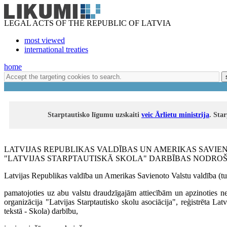
LEGAL ACTS OF THE REPUBLIC OF LATVIA
most viewed
international treaties
home
Starptautisko līgumu uzskaiti
veic Ārlietu ministrija
. Sta
LATVIJAS REPUBLIKAS VALDĪBAS UN AMERIKAS SAVIEN
"LATVIJAS STARPTAUTISKĀ SKOLA" DARBĪBAS NODRO
Latvijas Republikas valdība un Amerikas Savienoto Valstu valdība (t
pamatojoties uz abu valstu draudzīgajām attiecībām un apzinoties nepi
organizācija "Latvijas Starptautisko skolu asociācija", reģistrēta L
tekstā - Skola) darbību,