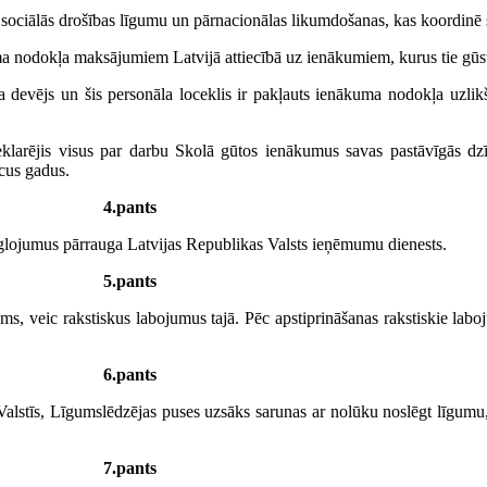
u sociālās drošības līgumu un pārnacionālas likumdošanas, kas koordinē 
ma nodokļa maksājumiem Latvijā attiecībā uz ienākumiem, kurus tie gūs
rba devējs un šis personāla loceklis ir pakļauts ienākuma nodokļa uzlik
eklarējis visus par darbu Skolā gūtos ienākumus savas pastāvīgās dzīv
cus gadus.
4.pants
eglojumus pārrauga Latvijas Republikas Valsts ieņēmumu dienests.
5.pants
s, veic rakstiskus labojumus tajā. Pēc apstiprināšanas rakstiskie lab
6.pants
Valstīs, Līgumslēdzējas puses uzsāks sarunas ar nolūku noslēgt līgumu
7.pants