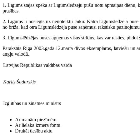
1. Līgums stājas spēkā ar Līgumslēdzēju pušu notu apmaiņas dienu, k
prasības.
2. Līgums ir noslēgts uz nenoteiktu laiku. Katra Līgumslēdzēja puse
no brīža, kad otra Līgumslēdzēja puse saņēmusi rakstisku paziņojumu
3. Līgumslēdzējas puses apņemas visus strīdus, kas var rasties, pildot 
Parakstīts Rīgā 2003.gada 12.martā divos eksemplāros, latviešu un angļ
angļu valodā.
Latvijas Republikas valdības vārdā
Kārlis Šadurskis
Izglītības un zinātnes ministrs
Ar manām piezīmēm
Ar lielāka izmēra fontu
Drukāt tiesību aktu