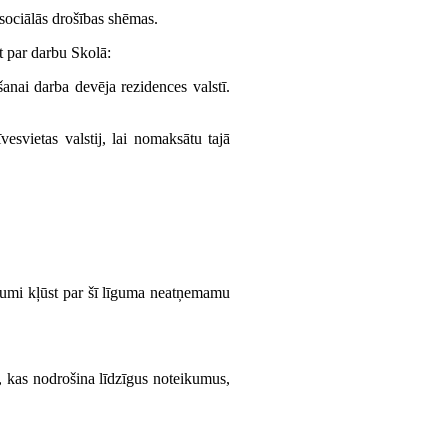
sociālās drošības shēmas.
t par darbu Skolā:
šanai darba devēja rezidences valstī.
esvietas valstij, lai nomaksātu tajā
ojumi kļūst par šī līguma neatņemamu
, kas nodrošina līdzīgus noteikumus,