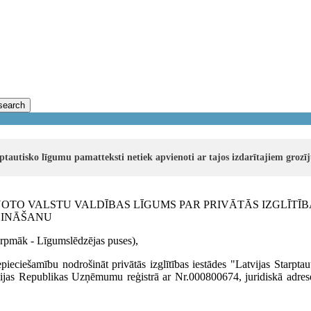
search
rptautisko līgumu pamatteksti netiek apvienoti ar tajos izdarītajiem groz
OTO VALSTU VALDĪBAS LĪGUMS PAR PRIVĀTĀS IZGLĪTĪB
ŠINĀŠANU
urpmāk - Līgumslēdzējas puses),
eciešamību nodrošināt privātās izglītības iestādes "Latvijas Starptaut
atvijas Republikas Uzņēmumu reģistrā ar Nr.000800674, juridiskā adres