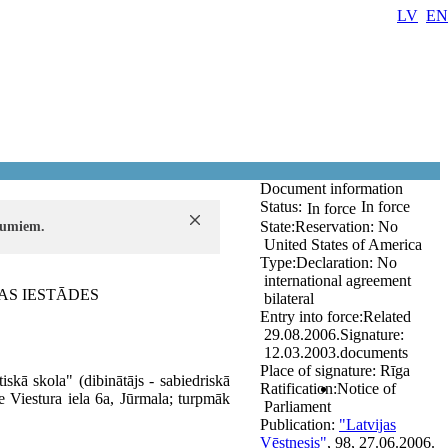
LV
EN
Document information
Status:
In force
In force
State:
Reservation:
No
ījumiem.
United States of America
Type:
Declaration:
No
international agreement
AS IESTĀDES
bilateral
Entry into force:
Related
29.08.2006.
Signature:
12.03.2003.
documents
Place of signature:
Rīga
iskā skola" (dibinātājs - sabiedriskā
Ratification:
Notice of
e Viestura iela 6a, Jūrmala; turpmāk
Parliament
Publication:
"Latvijas
Vēstnesis"
, 98, 27.06.2006.