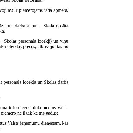
vests Skolas lietošanai.
īvojums ir piemērojams tādā apmērā,
īzu un darba atļauju. Skola nosūta
lā.
k - Skolas personāla locekļi) un viņu
āk noteiktās preces, atbrīvojot tās no
as personāla locekļa un Skolas darba
m:
rsona ir iesniegusi dokumentus Valsts
 piemēro ne ilgāk kā trīs gadus;
mentus Valsts ieņēmumu dienestam, kas
.