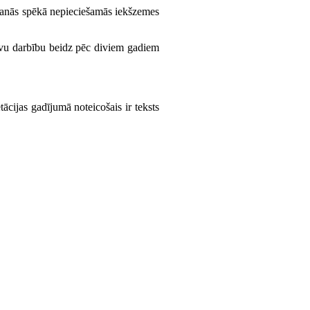
āšanās spēkā nepieciešamās iekšzemes
savu darbību beidz pēc diviem gadiem
ācijas gadījumā noteicošais ir teksts