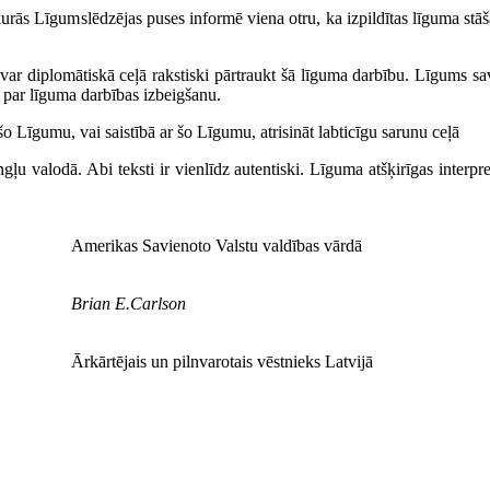
urās Līgumslēdzējas puses informē viena otru, ka izpildītas līguma st
 var diplomātiskā ceļā rakstiski pārtraukt šā līguma darbību. Līgums 
 par līguma darbības izbeigšanu.
šo Līgumu, vai saistībā ar šo Līgumu, atrisināt labticīgu sarunu ceļā
u valodā. Abi teksti ir vienlīdz autentiski. Līguma atšķirīgas interpret
Amerikas Savienoto Valstu valdības vārdā
Brian E.Carlson
Ārkārtējais un pilnvarotais vēstnieks Latvijā