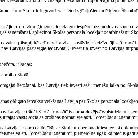
ēm, iekārtām, audio - vizuālajām iekārtām un sporta aprīkojumu, kas ie
u, kuru Skola ir ieguvusi vai lieto izglītojošiem mērķiem. Šis atbr
kolotājiem un viņu ģimenes locekļiem iespēju bez nodevas saņemt v
aujas saņemšanai, apliecinot Skolas personāla locekļa nodarbināšanu Sko
as valsts pilsoņi, kā arī nav Latvijas pastāvīgie iedzīvotāji - (turpmā
ī nav Latvijas pastāvīgie iedzīvotāji, ievest un izvest no Latvijas turpm
bežota, ir šādas:
u darbību Skolā;
nīgajai lietošanai, kas Latvijā tiek ievesti sešu mēnešu laikā no Skol
anas obligāto iemaksu veikšanas Latvijā par Skolas personāla locekļie
 nav Latvija, strādāt Skolā ir nosūtījis darba devējs-ārvalstnieks un pe
sūtītājas valsts sociālās drošības normatīvie akti. Tomēr šādu izņēmumu
 nav Latvija, ir darba attiecībās ar Skolu un persona ir iesniegusi doku
a izcelsmes valstī. Tomēr šādu izņēmumu piemēro ne ilgāk kā piecus gadus