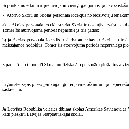
Šī punkta noteikumi ir piemērojami vienīgi gadījumos, ja nav saistoš
7. Atbrīvo Skolu un Skolas personāla locekļus no iedzīvotāju ienāku
a) ja Skolas personāla locekli strādāt Skolā ir nosūtījis ārvalstu da
Tomēr šis atbrīvojuma periods nepārsniegs trīs gadus;
b) ja Skolas personāla loceklis ir darba attiecībās ar Skolu un ir d
maksājamos nodokļus. Tomēr šis atbrīvojuma periods nepārsniegs pie
3.panta 5. un 6.punktā Skolai un fiziskajām personām piešķirtos atvi
Līgumslēdzējas puses pārrauga līguma piemērošanu un, ja nepieciešam
sastāvdaļu.
Ja Latvijas Republika vēlēsies dibināt skolas Amerikas Savienotajās 
kādi piešķirti Latvijas Starptautiskajai skolai.