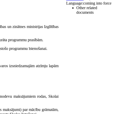
Language:
coming into force
Other related
documents
bas un zinātnes ministrijas Izglītības
alaurāta programmu prasībām.
bilstošo programmu īstenošanai.
etvaros izsniedzamajām atzīmju lapām
n nodevu maksājumiem rodas, Skolai
tas maksājumi) par mācību grāmatām,