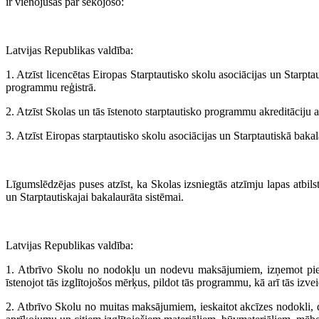
ir vienojušās par sekojošo:
Latvijas Republikas valdība:
1. Atzīst licencētas Eiropas Starptautisko skolu asociācijas un Starptau
programmu reģistrā.
2. Atzīst Skolas un tās īstenoto starptautisko programmu akreditāciju 
3. Atzīst Eiropas starptautisko skolu asociācijas un Starptautiskā baka
Līgumslēdzējas puses atzīst, ka Skolas izsniegtās atzīmju lapas atbi
un Starptautiskajai bakalaurāta sistēmai.
Latvijas Republikas valdība:
1. Atbrīvo Skolu no nodokļu un nodevu maksājumiem, izņemot piev
īstenojot tās izglītojošos mērķus, pildot tās programmu, kā arī tās izv
2. Atbrīvo Skolu no muitas maksājumiem, ieskaitot akcīzes nodokli,