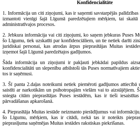
Konfidencialitāte
1. Informācija un citi ziņojumi, kas ir saņemti savstarpējās palīdzības 
izmantoti vienīgi šajā Līgumā paredzētajiem mērķiem, tai skaitā 
administratīvajos procesos.
2. Jebkura informācija vai citi ziņojumi, ko saņem jebkuras Puses Mu
šo Līgumu, tiek uzskatīti par konfidenciāliem, un tie netiek darīti zin
juridiskai personai, kas atrodas ārpus pieprasītājas Muitas iestāde
izņemot šajā Līgumā paredzētajos gadījumos.
Šāda informācija un ziņojumi ir pakļauti jebkādai papildus aizsa
konfidencialitāti un slepenību atbilstoši tās Puses normatīvajiem akti
tos ir saņēmusi.
3. Šī panta 2.daļas noteikumi netiek piemēroti gadījumos attiecībā
saistīti ar narkotikām un psihotropajām vielām vai to aizstājējiem. Š
sniegta citām pieprasītājas Puses iestādēm, kas ir tieši iesaistīta
pārvadāšanas apkarošanā.
4. Pieprasītāja Muitas iestāde neizmanto pierādījumus vai informāciju,
šo Līgumu, mērķiem, kas ir citādi, nekā tas ir noteikts piepras
pieprasījuma saņēmējas Muitas iestādes rakstiskas piekrišanas.