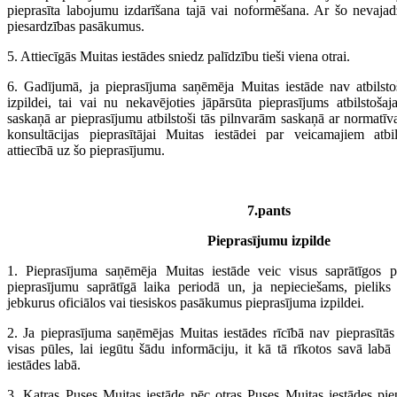
pieprasīta labojumu izdarīšana tajā vai noformēšana. Ar šo nevaja
piesardzības pasākumus.
5. Attiecīgās Muitas iestādes sniedz palīdzību tieši viena otrai.
6. Gadījumā, ja pieprasījuma saņēmēja Muitas iestāde nav atbilsto
izpildei, tai vai nu nekavējoties jāpārsūta pieprasījums atbilstošaja
saskaņā ar pieprasījumu atbilstoši tās pilnvarām saskaņā ar normatīv
konsultācijas pieprasītājai Muitas iestādei par veicamajiem atb
attiecībā uz šo pieprasījumu.
7.pants
Pieprasījumu izpilde
1. Pieprasījuma saņēmēja Muitas iestāde veic visus saprātīgos pa
pieprasījumu saprātīgā laika periodā un, ja nepieciešams, pieliks 
jebkurus oficiālos vai tiesiskos pasākumus pieprasījuma izpildei.
2. Ja pieprasījuma saņēmējas Muitas iestādes rīcībā nav pieprasītās 
visas pūles, lai iegūtu šādu informāciju, it kā tā rīkotos savā labā
iestādes labā.
3. Katras Puses Muitas iestāde pēc otras Puses Muitas iestādes pie