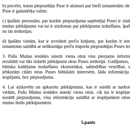
b) precēm, kuras pieprasītāja Puse ir atzinusi par bieži izmantotām sle
Puse ir galamērķa valsts;
c) īpašām personām, par kurām pieprasījuma saņēmējai Pusei ir zinām
muitas pārkāpumu vai tai ir aizdomas par pārkāpuma izdarīšanu, īpaš
no tās teritorijas;
d) īpašām vietām, kur ir izveidoti preču krājumi, par kurām ir iem
izmantotas saistībā ar nelikumīgu preču importu pieprasītājas Puses teri
3. Pušu Muitas iestādes sniedz viena otrai visu pieejamo inform
rezultātā var tikt izdarīti pārkāpumi otras Puses teritorijā. Gadījumos, 
būtiska kaitējuma nodarīšanu ekonomikai, sabiedrības veselībai, s
jebkurām citām otras Puses būtiskām interesēm, šāda informācija 
iespējams, bez pieprasījuma.
4. Lai aizkavētu un apkarotu pārkāpumus, kas ir saistīti ar nark
vielām, Pušu Muitas iestādes sniedz viena otrai, cik tas ir iespēj
nosūtīt pieprasījumu, visu informāciju saistībā ar iespējamiem otr
muitas lietās pārkāpumiem.
5.pants