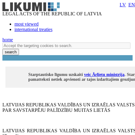
LV
EN
LEGAL ACTS OF THE REPUBLIC OF LATVIA
most viewed
international treaties
home
search
Starptautisko līgumu uzskaiti
veic Ārlietu ministrija
. Sta
pamatteksti netiek apvienoti ar tajos izdarītajiem grozīj
LATVIJAS REPUBLIKAS VALDĪBAS UN IZRAĒLAS VALST
PAR SAVSTARPĒJU PALĪDZĪBU MUITAS LIETĀS
LATVIJAS REPUBLIKAS VALDĪBA UN IZRAĒLAS VALSTS 