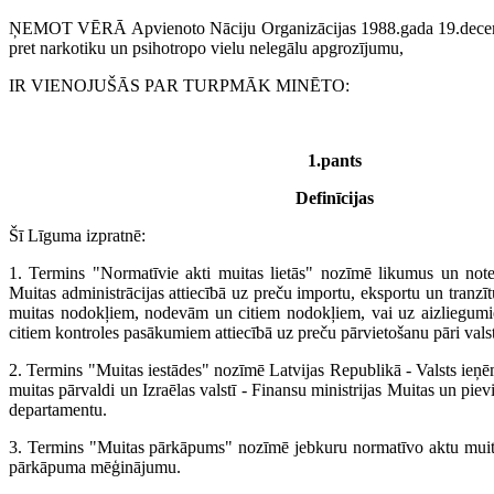
ŅEMOT VĒRĀ Apvienoto Nāciju Organizācijas 1988.gada 19.dece
pret narkotiku un psihotropo vielu nelegālu apgrozījumu,
IR VIENOJUŠĀS PAR TURPMĀK MINĒTO:
1.pants
Definīcijas
Šī Līguma izpratnē:
1. Termins "Normatīvie akti muitas lietās" nozīmē likumus un not
Muitas administrācijas attiecībā uz preču importu, eksportu un tranzīt
muitas nodokļiem, nodevām un citiem nodokļiem, vai uz aizliegum
citiem kontroles pasākumiem attiecībā uz preču pārvietošanu pāri val
2. Termins "Muitas iestādes" nozīmē Latvijas Republikā - Valsts ie
muitas pārvaldi un Izraēlas valstī - Finansu ministrijas Muitas un pie
departamentu.
3. Termins "Muitas pārkāpums" nozīmē jebkuru normatīvo aktu muit
pārkāpuma mēģinājumu.