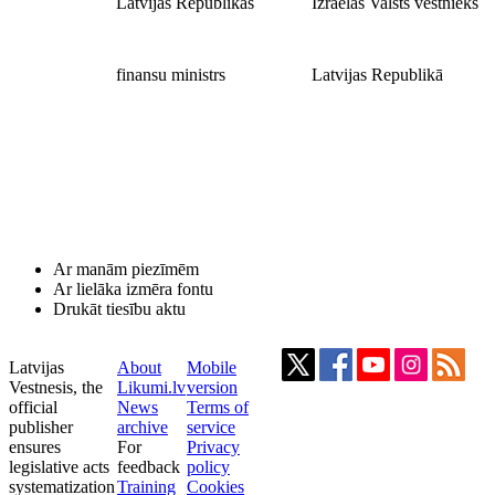
Latvijas Republikas
Izraēlas Valsts vēstnieks
finansu ministrs
Latvijas Republikā
Ar manām piezīmēm
Ar lielāka izmēra fontu
Drukāt tiesību aktu
Latvijas
About
Mobile
Vestnesis, the
Likumi.lv
version
official
News
Terms of
publisher
archive
service
ensures
For
Privacy
legislative acts
feedback
policy
systematization
Training
Cookies