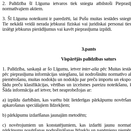
2. Palīdzība šī Līguma ietvaros tiek sniegta atbilstoši Piepra
normatīvajiem aktiem.
3. Šī Līguma noteikumi ir paredzēti, lai Pušu muitas iestādes sniegt
Tie nekādā veidā nerada jebkurai fiziskai vai juridiskai personai ties
izslēgt jebkurus pierādījumus vai kavēt pieprasījuma izpildi.
3.pants
Vispārējās palīdzības saturs
1. Palīdzība, saskaņā ar šo Līgumu, ietver
inter-alia
pēc Muitas iestād
pēc pieprasījuma informācijas sniegšanu, lai nodrošinātu normatīvo ak
piemērošanu, muitas nodokļu un nodokļu par preču importu un ekspor
šādu preču klasifikācijas, vērtības un izcelsmes pareizu noteikšanu, 
Šāda informācija arī ietver, bet neaprobežojas ar:
a) izpildu darbībām, kas varētu būt lietderīgas pārkāpumu novērša
apkarošanas speciālajiem līdzekļiem;
b) pārkāpumu izdarīšanas jaunajām metodēm;
c) novērojumiem un konstatējumiem, kas izdarīti jaunu normatī
pārkāpumu novēršanas nodrošināšanas līdzekļu un paņēmienu piemēro