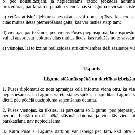
b) pēc konsultācijām, ja nepieciešams, izdod jebkādas administ
procedūras, par kurām ir panākta vienošanās šī Līguma ieviešanas īst
c) cenšas atrisināt jebkuras nesaskaņas vai domstarpības, kas rodas
citas muitas lietas piemērošanas gaitā, kas var rasties starp tām;
d) vienojas par tikšanos, pēc vienas Puses pieprasījuma, lai apspries
vai lai apspriestu jebkuras citas muitas lietas, kas radušās no to savst
e) vienojas, lai to izziņu realizējošās struktūrvienības tieši sazinātos vi
15.pants
Līguma stāšanās spēkā un darbības izbeigša
1. Puses diplomātisko notu apmaiņas ceļā informē viena otru, ka visa
nepieciešamas, lai Līgums varētu stāties spēkā, ir izpildītas. Līgums s
dienā pēc pēdējā paziņojuma saņemšanas datuma.
2. Puses vienojas, ka tiksies, lai pārskatītu šo Līgumu, pēc piepras
perioda beigām no tā spēkā stāšanās datuma, ja vien tās viena ot
pārskatīšana nav nepieciešama.
3. Katra Puse šī Līguma darbību var izbeigt pēc tam, kad otra 