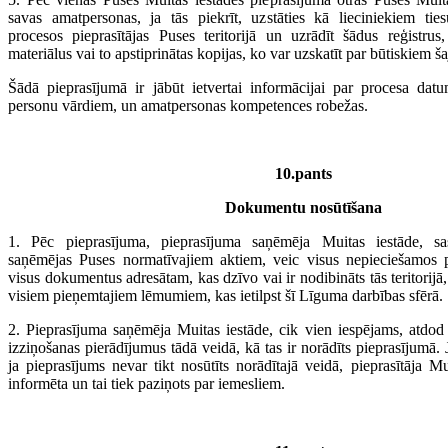
savas amatpersonas, ja tās piekrīt, uzstāties kā lieciniekiem ties
procesos pieprasītājas Puses teritorijā un uzrādīt šādus reģistru
materiālus vai to apstiprinātas kopijas, ko var uzskatīt par būtiskiem š
Šādā pieprasījumā ir jābūt ietvertai informācijai par procesa datu
personu vārdiem, un amatpersonas kompetences robežas.
10.pants
Dokumentu nosūtīšana
1. Pēc pieprasījuma, pieprasījuma saņēmēja Muitas iestāde, sa
saņēmējas Puses normatīvajiem aktiem, veic visus nepieciešamos p
visus dokumentus adresātam, kas dzīvo vai ir nodibināts tās teritorijā
visiem pieņemtajiem lēmumiem, kas ietilpst šī Līguma darbības sfērā.
2. Pieprasījuma saņēmēja Muitas iestāde, cik vien iespējams, atdod 
izziņošanas pierādījumus tādā veidā, kā tas ir norādīts pieprasījumā. 
ja pieprasījums nevar tikt nosūtīts norādītajā veidā, pieprasītāja Mu
informēta un tai tiek paziņots par iemesliem.