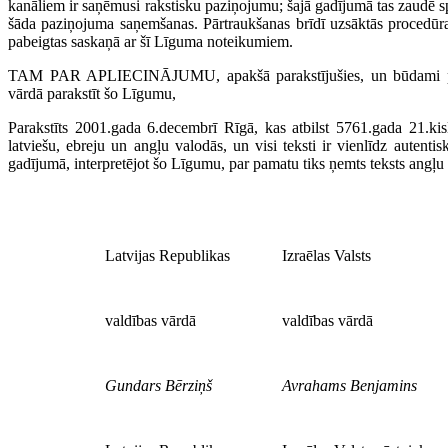
kanāliem ir saņēmusi rakstisku paziņojumu; šajā gadījumā tas zaudē 
šāda paziņojuma saņemšanas. Pārtraukšanas brīdī uzsāktās procedūras
pabeigtas saskaņā ar šī Līguma noteikumiem.
TAM PAR APLIECINĀJUMU, apakšā parakstījušies, un būdami pi
vārdā parakstīt šo Līgumu,
Parakstīts 2001.gada 6.decembrī Rīgā, kas atbilst 5761.gada 21.kis
latviešu, ebreju un angļu valodās, un visi teksti ir vienlīdz autenti
gadījumā, interpretējot šo Līgumu, par pamatu tiks ņemts teksts angļu
Latvijas Republikas
Izraēlas Valsts
valdības vārdā
valdības vārdā
Gundars Bērziņš
Avrahams Benjamins