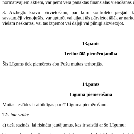
normatīvajiem aktiem, var ņemt vērā panāktās finansiālās vienošanās
3. Aizliegto kravu pārvietošanu, par kuru kontrolēto piegādi k
savstarpēji vienojušās, var apturēt vai atļaut tās pārvietot tālāk ar na
vielām neskartas, vai tās izņemot vai daļēji vai pilnīgi aizvietojot.
13.pants
Teritoriālā piemērojamība
Šis Līgums tiek piemērots abu Pušu muitas teritorijās.
14.pants
Līguma piemērošana
Muitas iestādes ir atbildīgas par šī Līguma piemērošanu.
Tās
inter-alia
:
a) tieši sazinās, lai risinātu jautājumus, kas ir saistīti ar šo Līgumu;