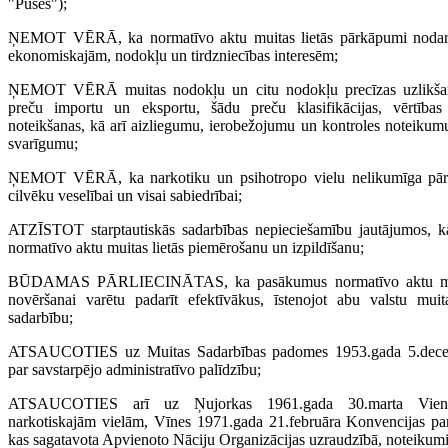
"Puses");
ŅEMOT VĒRĀ, ka normatīvo aktu muitas lietās pārkāpumi nodara
ekonomiskajām, nodokļu un tirdzniecības interesēm;
ŅEMOT VĒRĀ muitas nodokļu un citu nodokļu precīzas uzlikšan
preču importu un eksportu, šādu preču klasifikācijas, vērtība
noteikšanas, kā arī aizliegumu, ierobežojumu un kontroles noteikum
svarīgumu;
ŅEMOT VĒRĀ, ka narkotiku un psihotropo vielu nelikumīga pārv
cilvēku veselībai un visai sabiedrībai;
ATZĪSTOT starptautiskās sadarbības nepieciešamību jautājumos, kas
normatīvo aktu muitas lietās piemērošanu un izpildīšanu;
BŪDAMAS PĀRLIECINĀTAS, ka pasākumus normatīvo aktu muit
novēršanai varētu padarīt efektīvākus, īstenojot abu valstu muit
sadarbību;
ATSAUCOTIES uz Muitas Sadarbības padomes 1953.gada 5.dec
par savstarpējo administratīvo palīdzību;
ATSAUCOTIES arī uz Ņujorkas 1961.gada 30.marta Vieno
narkotiskajām vielām, Vīnes 1971.gada 21.februāra Konvencijas pa
kas sagatavota Apvienoto Nāciju Organizācijas uzraudzībā, noteikum