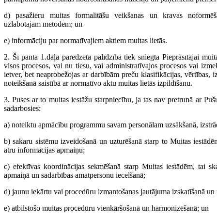
d) pasažieru muitas formalitāšu veikšanas un kravas noform
uzlabotajām metodēm; un
e) informāciju par normatīvajiem aktiem muitas lietās.
2. Šī panta 1.daļā paredzētā palīdzība tiek sniegta Pieprasītājai muit
visos procesos, vai nu tiesu, vai administratīvajos procesos vai izme
ietver, bet neaprobežojas ar darbībām preču klasifikācijas, vērtības, 
noteikšanā saistībā ar normatīvo aktu muitas lietās izpildīšanu.
3. Puses ar to muitas iestāžu starpniecību, ja tas nav pretrunā ar Pu
sadarbosies:
a) noteiktu apmācību programmu savam personālam uzsākšanā, izstrā
b) sakaru sistēmu izveidošanā un uzturēšanā starp to Muitas iestādē
ātru informācijas apmaiņu;
c) efektīvas koordinācijas sekmēšanā starp Muitas iestādēm, tai ska
apmaiņā un sadarbības amatpersonu iecelšanā;
d) jaunu iekārtu vai procedūru izmantošanas jautājuma izskatīšanā un
e) atbilstošo muitas procedūru vienkāršošanā un harmonizēšanā; un