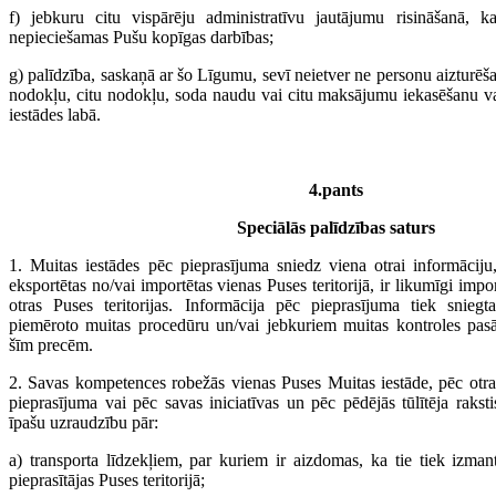
f) jebkuru citu vispārēju administratīvu jautājumu risināšanā, 
nepieciešamas Pušu kopīgas darbības;
g) palīdzība, saskaņā ar šo Līgumu, sevī neietver ne personu aizturēša
nodokļu, citu nodokļu, soda naudu vai citu maksājumu iekasēšanu va
iestādes labā.
4.pants
Speciālās palīdzības saturs
1. Muitas iestādes pēc pieprasījuma sniedz viena otrai informāciju,
eksportētas no/vai importētas vienas Puses teritorijā, ir likumīgi impo
otras Puses teritorijas. Informācija pēc pieprasījuma tiek snieg
piemēroto muitas procedūru un/vai jebkuriem muitas kontroles pas
šīm precēm.
2. Savas kompetences robežās vienas Puses Muitas iestāde, pēc otra
pieprasījuma vai pēc savas iniciatīvas un pēc pēdējās tūlītēja rakst
īpašu uzraudzību pār:
a) transporta līdzekļiem, par kuriem ir aizdomas, ka tie tiek izma
pieprasītājas Puses teritorijā;