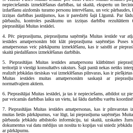
nepieciešamās izmeklēšanas darbības, tai skaitā, ekspertu un lieci
izdarīšanu aizdomās turamo personu intervēšanu, un veic pārbaudes,
izziņas darbības jautājumos, kas ir paredzēti šajā Līgumā. Par šād
pārbaužu, kontroles pasākumu un izziņas darbību rezultātiem t
pieprasītājai Muitas iestādei.
4. Pēc pieprasījuma, pieprasījuma saņēmēja Muitas iestāde var atļa
iestādes amatpersonām būt klāt pieprasījuma saņēmējas Puses ter
amatpersonas veic pārkāpumu izmeklēšanu, kas ir saistīti ar pieprasīt
skaitā piedalīšanos izmeklēšanas darbībās.
5. Pieprasītājas Muitas iestādes amatpersonu klātbūtnei piepra
teritorijā ir vienīgi konsultatīvs raksturs. Šajā pantā nekas netiks interp
realizēt jebkādas tiesiskas vai izmeklēšanas pilnvaras, kas ir piešķirt
Muitas iestādes muitas amatpersonām saskaņā ar pieprasī
normatīvajiem aktiem.
6. Pieprasītājai Muitas iestādei, ja tas ir nepieciešams, atbildot uz pi
par veicamās darbības laiku un vietu, lai šādu darbību varētu koordinē
7. Pieprasītājas Muitas iestādes amatpersonas, kas ir pilnvarotas 
muitas lietās pārkāpumus, var lūgt, lai pieprasījuma saņēmējas Muit
pārbauda jebkādu atbilstošo informāciju, tai skaitā, uzskaites žurn
dokumentus vai datu mēdijus un nosūta to kopijas vai sniedz jebkādu c
ar pārkāpumu.