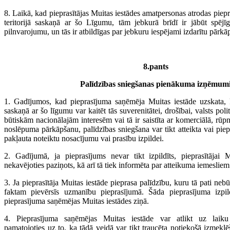
8. Laikā, kad pieprasītājas Muitas iestādes amatpersonas atrodas pie
teritorijā saskaņā ar šo Līgumu, tām jebkurā brīdī ir jābūt spējīg
pilnvarojumu, un tās ir atbildīgas par jebkuru iespējami izdarītu pārk
8.pants
Palīdzības sniegšanas pienākuma izņēmum
1. Gadījumos, kad pieprasījuma saņēmēja Muitas iestāde uzskata, 
saskaņā ar šo līgumu var kaitēt tās suverenitātei, drošībai, valsts pol
būtiskām nacionālajām interesēm vai tā ir saistīta ar komerciālā, rūpn
noslēpuma pārkāpšanu, palīdzības sniegšana var tikt atteikta vai piepr
pakļauta noteiktu nosacījumu vai prasību izpildei.
2. Gadījumā, ja pieprasījums nevar tikt izpildīts, pieprasītājai M
nekavējoties paziņots, kā arī tā tiek informēta par atteikuma iemesliem
3. Ja pieprasītāja Muitas iestāde pieprasa palīdzību, kuru tā pati nebū
faktam pievērsīs uzmanību pieprasījumā. Šāda pieprasījuma izpil
pieprasījuma saņēmējas Muitas iestādes ziņā.
4. Pieprasījuma saņēmējas Muitas iestāde var atlikt uz laiku 
pamatojoties uz to, ka tādā veidā var tikt traucēta notiekošā izmeklēš