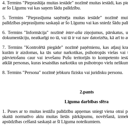
4. Termins "Pieprasītāja muitas iestāde" nozīmē muitas iestādi, kas pi
ar šo Līgumu vai kas saņem šādu palīdzību.
5. Termins "Pieprasījuma saņēmēja muitas iestāde" nozīmē muit
palīdzības pieprasījumu saskaņā ar šo Līgumu vai kas sniedz šādu pal
6. Termins "Informācija" nozīmē
inter-alia
ziņojumus, pārskatus, u
dokumentāciju, neatkarīgi no tā, vai tā ir vai nav datorizēta, kā arī to 
7. Termins "Kontrolētā piegāde" nozīmē paņēmienu, kas atļauj kra
kurām ir aizdomas, ka tās satur narkotikas, psihotropās vielas vai t
pārvietošanu caur vai ievešanu Pušu teritorijās to kompetento ies
atklāt personas, kuras iesaistītas narkotiku un psihotropo vielu neliku
8. Termins "Persona" nozīmē jebkuru fizisku vai juridisku personu.
2.pants
Līguma darbības sfēra
1. Puses ar to muitas iestāžu palīdzību apņemas sniegt viena otrai 
skaitā normatīvo aktu muitas lietās pārkāpumu, novēršanā, izme
apsūdzības celšanā saskaņā ar šī Līguma noteikumiem.