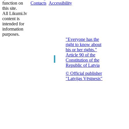
function on
Contacts
Accessibility
this site.
All Likumi.lv
content is
intended for
information
purposes.
"Everyone has the
right to know about
his or her rights."
Article 90 of the
Constitution of the
Republic of Latvia
© Official publisher
"Latvijas Vēstnesis"