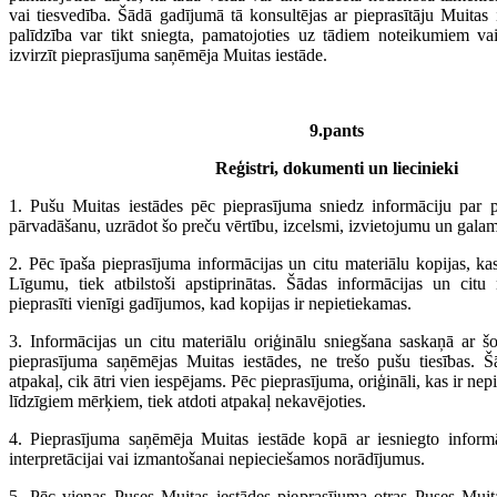
vai tiesvedība. Šādā gadījumā tā konsultējas ar pieprasītāju Muitas ie
palīdzība var tikt sniegta, pamatojoties uz tādiem noteikumiem v
izvirzīt pieprasījuma saņēmēja Muitas iestāde.
9.pants
Reģistri, dokumenti un liecinieki
1. Pušu Muitas iestādes pēc pieprasījuma sniedz informāciju par 
pārvadāšanu, uzrādot šo preču vērtību, izcelsmi, izvietojumu un galam
2. Pēc īpaša pieprasījuma informācijas un citu materiālu kopijas, ka
Līgumu, tiek atbilstoši apstiprinātas. Šādas informācijas un citu m
pieprasīti vienīgi gadījumos, kad kopijas ir nepietiekamas.
3. Informācijas un citu materiālu oriģinālu sniegšana saskaņā ar
pieprasījuma saņēmējas Muitas iestādes, ne trešo pušu tiesības. Šād
atpakaļ, cik ātri vien iespējams. Pēc pieprasījuma, oriģināli, kas ir nep
līdzīgiem mērķiem, tiek atdoti atpakaļ nekavējoties.
4. Pieprasījuma saņēmēja Muitas iestāde kopā ar iesniegto informā
interpretācijai vai izmantošanai nepieciešamos norādījumus.
5. Pēc vienas Puses Muitas iestādes pieprasījuma otras Puses Muita