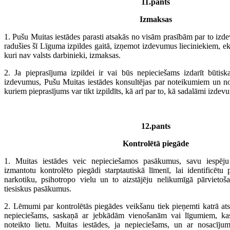
11.pants
Izmaksas
1. Pušu Muitas iestādes parasti atsakās no visām prasībām par to izd
radušies šī Līguma izpildes gaitā, izņemot izdevumus lieciniekiem, e
kuri nav valsts darbinieki, izmaksas.
2. Ja pieprasījuma izpildei ir vai būs nepieciešams izdarīt būtiska
izdevumus, Pušu Muitas iestādes konsultējas par noteikumiem un n
kuriem pieprasījums var tikt izpildīts, kā arī par to, kā sadalāmi izdev
12.pants
Kontrolētā piegāde
1. Muitas iestādes veic nepieciešamos pasākumus, savu iespēju r
izmantotu kontrolēto piegādi starptautiskā līmenī, lai identificētu p
narkotiku, psihotropo vielu un to aizstājēju nelikumīgā pārvieto
tiesiskus pasākumus.
2. Lēmumi par kontrolētās piegādes veikšanu tiek pieņemti katrā ats
nepieciešams, saskaņā ar jebkādām vienošanām vai līgumiem, kas 
noteikto lietu. Muitas iestādes, ja nepieciešams, un ar nosacīju