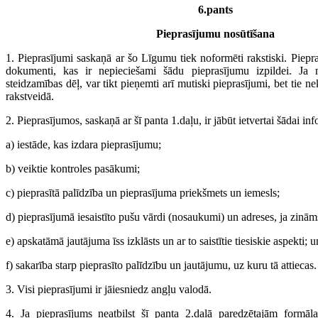
6.pants
Pieprasījumu nosūtīšana
1. Pieprasījumi saskaņā ar šo Līgumu tiek noformēti rakstiski. Piepr
dokumenti, kas ir nepieciešami šādu pieprasījumu izpildei. Ja ne
steidzamības dēļ, var tikt pieņemti arī mutiski pieprasījumi, bet tie nek
rakstveidā.
2. Pieprasījumos, saskaņā ar šī panta 1.daļu, ir jābūt ietvertai šādai inf
a) iestāde, kas izdara pieprasījumu;
b) veiktie kontroles pasākumi;
c) pieprasītā palīdzība un pieprasījuma priekšmets un iemesls;
d) pieprasījumā iesaistīto pušu vārdi (nosaukumi) un adreses, ja zinām
e) apskatāmā jautājuma īss izklāsts un ar to saistītie tiesiskie aspekti; u
f) sakarība starp pieprasīto palīdzību un jautājumu, uz kuru tā attiecas.
3. Visi pieprasījumi ir jāiesniedz angļu valodā.
4. Ja pieprasījums neatbilst šī panta 2.daļā paredzētajām formāl