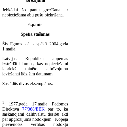
Grozījumi
Jebkādai šo pantu grozīšanai ir
nepieciešama abu pušu piekrišana.
6.pants
Spēkā stāšanās
Šis līgums stājas spēkā 2004.gada
1.maijā.
Latvijas Republika apņemas
izstrādāt likumus, kas nepieciešami
iepriekš minēto atbrīvojumu
ieviešanai līdz šim datumam.
Sastādīts divos eksemplāros.
_____________________________
1
1977.gada 17.maija Padomes
Direktīva
77/388/EEK
par to, kā
saskaņojami dalībvalstu tiesību akti
par apgrozījuma nodokļiem - Kopēja
pievienotās vērtības nodokļu