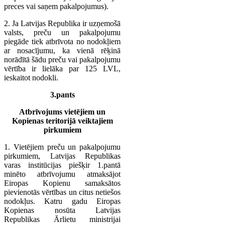
preces vai saņem pakalpojumus).
2. Ja Latvijas Republika ir uzņemošā
valsts, preču un pakalpojumu
piegāde tiek atbrīvota no nodokļiem
ar nosacījumu, ka vienā rēķinā
norādītā šādu preču vai pakalpojumu
vērtība ir lielāka par 125 LVL,
ieskaitot nodokli.
3.pants
Atbrīvojums vietējiem un
Kopienas teritorijā veiktajiem
pirkumiem
1. Vietējiem preču un pakalpojumu
pirkumiem, Latvijas Republikas
varas institūcijas piešķir 1.pantā
minēto atbrīvojumu atmaksājot
Eiropas Kopienu samaksātos
pievienotās vērtības un citus netiešos
nodokļus. Katru gadu Eiropas
Kopienas nosūta Latvijas
Republikas Ārlietu ministrijai