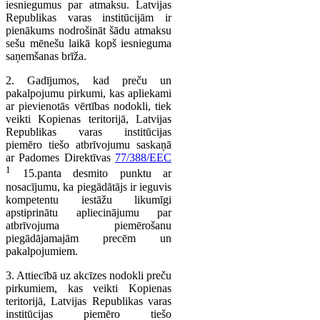
iesniegumus par atmaksu. Latvijas
Republikas varas institūcijām ir
pienākums nodrošināt šādu atmaksu
sešu mēnešu laikā kopš iesnieguma
saņemšanas brīža.
2. Gadījumos, kad preču un
pakalpojumu pirkumi, kas apliekami
ar pievienotās vērtības nodokli, tiek
veikti Kopienas teritorijā, Latvijas
Republikas varas institūcijas
piemēro tiešo atbrīvojumu saskaņā
ar Padomes Direktīvas
77/388/EEC
1
15.panta desmito punktu ar
nosacījumu, ka piegādātājs ir ieguvis
kompetentu iestāžu likumīgi
apstiprinātu apliecinājumu par
atbrīvojuma piemērošanu
piegādājamajām precēm un
pakalpojumiem.
3. Attiecībā uz akcīzes nodokli preču
pirkumiem, kas veikti Kopienas
teritorijā, Latvijas Republikas varas
institūcijas piemēro tiešo