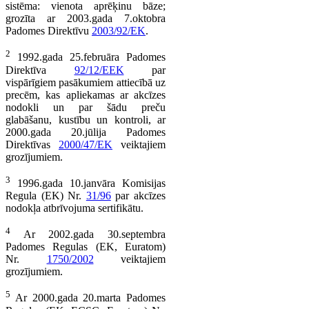
sistēma: vienota aprēķinu bāze;
grozīta ar 2003.gada 7.oktobra
Padomes Direktīvu
2003/92/EK
.
2
1992.gada 25.februāra Padomes
Direktīva
92/12/EEK
par
vispārīgiem pasākumiem attiecībā uz
precēm, kas apliekamas ar akcīzes
nodokli un par šādu preču
glabāšanu, kustību un kontroli, ar
2000.gada 20.jūlija Padomes
Direktīvas
2000/47/EK
veiktajiem
grozījumiem.
3
1996.gada 10.janvāra Komisijas
Regula (EK) Nr.
31/96
par akcīzes
nodokļa atbrīvojuma sertifikātu.
4
Ar 2002.gada 30.septembra
Padomes Regulas (EK, Euratom)
Nr.
1750/2002
veiktajiem
grozījumiem.
5
Ar 2000.gada 20.marta Padomes