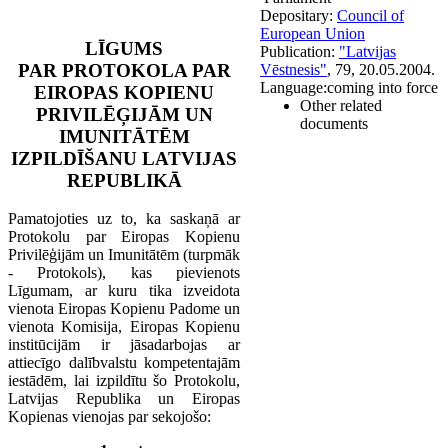
Depositary:
Council of
European Union
LĪGUMS
Publication:
"Latvijas
PAR PROTOKOLA PAR
Vēstnesis"
, 79, 20.05.2004.
Language:
coming into force
EIROPAS KOPIENU
Other related
PRIVILĒĢIJĀM UN
documents
IMUNITĀTĒM
IZPILDĪŠANU LATVIJAS
REPUBLIKĀ
Pamatojoties uz to, ka saskaņā ar
Protokolu par Eiropas Kopienu
Privilēģijām un Imunitātēm (turpmāk
- Protokols), kas pievienots
Līgumam, ar kuru tika izveidota
vienota Eiropas Kopienu Padome un
vienota Komisija, Eiropas Kopienu
institūcijām ir jāsadarbojas ar
attiecīgo dalībvalstu kompetentajām
iestādēm, lai izpildītu šo Protokolu,
Latvijas Republika un Eiropas
Kopienas vienojas par sekojošo: