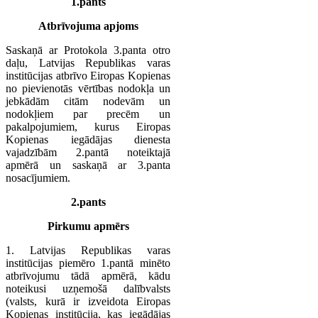
1.pants
Atbrīvojuma apjoms
Saskaņā ar Protokola 3.panta otro
daļu, Latvijas Republikas varas
institūcijas atbrīvo Eiropas Kopienas
no pievienotās vērtības nodokļa un
jebkādām citām nodevām un
nodokļiem par precēm un
pakalpojumiem, kurus Eiropas
Kopienas iegādājas dienesta
vajadzībām 2.pantā noteiktajā
apmērā un saskaņā ar 3.panta
nosacījumiem.
2.pants
Pirkumu apmērs
1. Latvijas Republikas varas
institūcijas piemēro 1.pantā minēto
atbrīvojumu tādā apmērā, kādu
noteikusi uzņemošā dalībvalsts
(valsts, kurā ir izveidota Eiropas
Kopienas institūcija, kas iegādājas