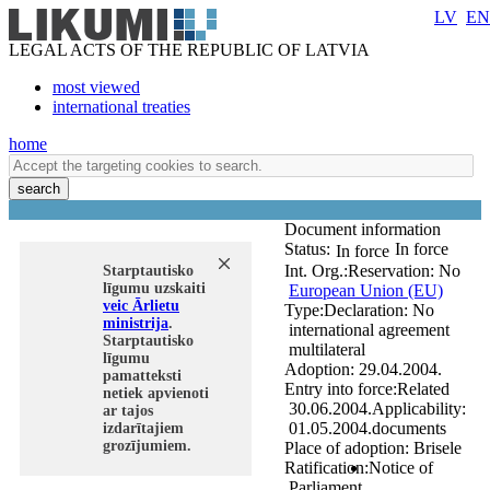
LV
EN
LEGAL ACTS OF THE REPUBLIC OF LATVIA
most viewed
international treaties
home
search
Document information
Status:
In force
In force
Int. Org.:
Reservation:
No
Starptautisko
līgumu uzskaiti
European Union (EU)
veic Ārlietu
Type:
Declaration:
No
ministrija
.
international agreement
Starptautisko
multilateral
līgumu
Adoption:
29.04.2004.
pamatteksti
Entry into force:
Related
netiek apvienoti
30.06.2004.
Applicability:
ar tajos
01.05.2004.
documents
izdarītajiem
grozījumiem.
Place of adoption:
Brisele
Ratification:
Notice of
Parliament