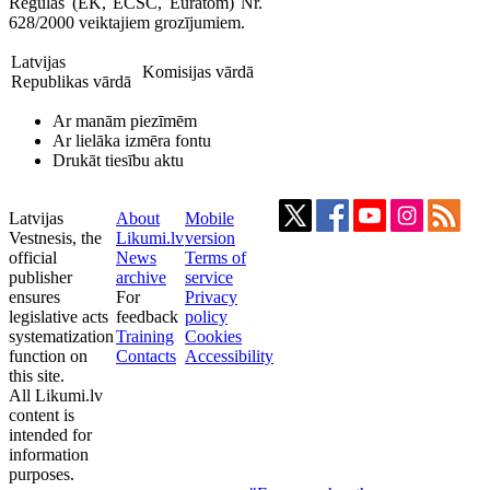
Regulas (EK, ECSC, Euratom) Nr.
628/2000 veiktajiem grozījumiem.
Latvijas
Komisijas vārdā
Republikas vārdā
Ar manām piezīmēm
Ar lielāka izmēra fontu
Drukāt tiesību aktu
Latvijas
About
Mobile
Vestnesis, the
Likumi.lv
version
official
News
Terms of
publisher
archive
service
ensures
For
Privacy
legislative acts
feedback
policy
systematization
Training
Cookies
function on
Contacts
Accessibility
this site.
All Likumi.lv
content is
intended for
information
purposes.