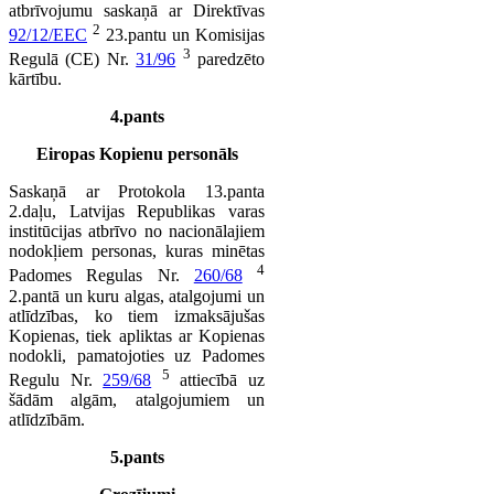
atbrīvojumu saskaņā ar Direktīvas
2
92/12/EEC
23.pantu un Komisijas
3
Regulā (CE) Nr.
31/96
paredzēto
kārtību.
4.pants
Eiropas Kopienu personāls
Saskaņā ar Protokola 13.panta
2.daļu, Latvijas Republikas varas
institūcijas atbrīvo no nacionālajiem
nodokļiem personas, kuras minētas
4
Padomes Regulas Nr.
260/68
2.pantā un kuru algas, atalgojumi un
atlīdzības, ko tiem izmaksājušas
Kopienas, tiek apliktas ar Kopienas
nodokli, pamatojoties uz Padomes
5
Regulu Nr.
259/68
attiecībā uz
šādām algām, atalgojumiem un
atlīdzībām.
5.pants