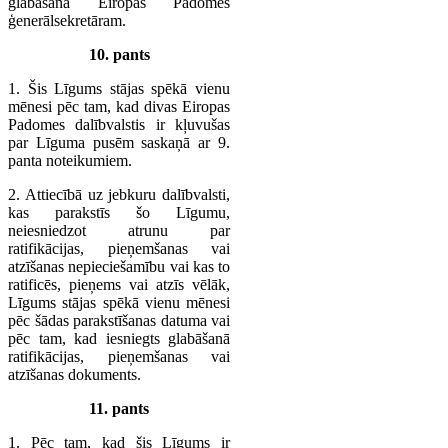
glabāšanā Eiropas Padomes
ģenerālsekretāram.
10. pants
1. Šis Līgums stājas spēkā vienu
mēnesi pēc tam, kad divas Eiropas
Padomes dalībvalstis ir kļuvušas
par Līguma pusēm saskaņā ar 9.
panta noteikumiem.
2. Attiecībā uz jebkuru dalībvalsti,
kas parakstīs šo Līgumu,
neiesniedzot atrunu par
ratifikācijas, pieņemšanas vai
atzīšanas nepieciešamību vai kas to
ratificēs, pieņems vai atzīs vēlāk,
Līgums stājas spēkā vienu mēnesi
pēc šādas parakstīšanas datuma vai
pēc tam, kad iesniegts glabāšanā
ratifikācijas, pieņemšanas vai
atzīšanas dokuments.
11. pants
1. Pēc tam, kad šis Līgums ir