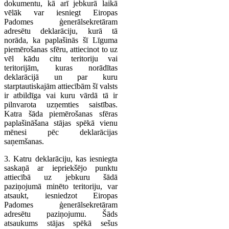
dokumentu, kā arī jebkurā laikā
vēlāk var iesniegt Eiropas
Padomes ģenerālsekretāram
adresētu deklarāciju, kurā tā
norāda, ka paplašinās šī Līguma
piemērošanas sfēru, attiecinot to uz
vēl kādu citu teritoriju vai
teritorijām, kuras norādītas
deklarācijā un par kuru
starptautiskajām attiecībām šī valsts
ir atbildīga vai kuru vārdā tā ir
pilnvarota uzņemties saistības.
Katra šāda piemērošanas sfēras
paplašināšana stājas spēkā vienu
mēnesi pēc deklarācijas
saņemšanas.
3. Katru deklarāciju, kas iesniegta
saskaņā ar iepriekšējo punktu
attiecībā uz jebkuru šādā
paziņojumā minēto teritoriju, var
atsaukt, iesniedzot Eiropas
Padomes ģenerālsekretāram
adresētu paziņojumu. Šāds
atsaukums stājas spēkā sešus