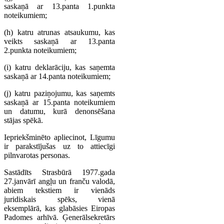
saskaņā ar 13.panta 1.punkta
noteikumiem;
(h) katru atrunas atsaukumu, kas
veikts saskaņā ar 13.panta
2.punkta noteikumiem;
(i) katru deklarāciju, kas saņemta
saskaņā ar 14.panta noteikumiem;
(j) katru paziņojumu, kas saņemts
saskaņā ar 15.panta noteikumiem
un datumu, kurā denonsēšana
stājas spēkā.
Iepriekšminēto apliecinot, Līgumu
ir parakstījušas uz to attiecīgi
pilnvarotas personas.
Sastādīts Strasbūrā 1977.gada
27.janvārī angļu un franču valodā,
abiem tekstiem ir vienāds
juridiskais spēks, vienā
eksemplārā, kas glabāsies Eiropas
Padomes arhīvā. Ģenerālsekretārs