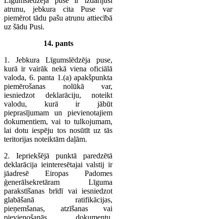
Līgumslēdzēja puse ir izdarījusi
atrunu, jebkura cita Puse var
piemērot tādu pašu atrunu attiecībā
uz šādu Pusi.
14. pants
1. Jebkura Līgumslēdzēja puse,
kurā ir vairāk nekā viena oficiālā
valoda, 6. panta 1.(a) apakšpunkta
piemērošanas nolūkā var,
iesniedzot deklarāciju, noteikt
valodu, kurā ir jābūt
pieprasījumam un pievienotajiem
dokumentiem, vai to tulkojumam,
lai dotu iespēju tos nosūtīt uz tās
teritorijas noteiktām daļām.
2. Iepriekšējā punktā paredzētā
deklarācija ieinteresētajai valstij ir
jāadresē Eiropas Padomes
ģenerālsekretāram Līguma
parakstīšanas brīdī vai iesniedzot
glabāšanā ratifikācijas,
pieņemšanas, atzīšanas vai
pievienošanās dokumentu.