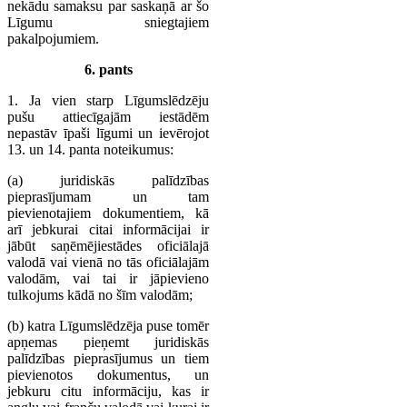
nekādu samaksu par saskaņā ar šo
Līgumu sniegtajiem
pakalpojumiem.
6. pants
1. Ja vien starp Līgumslēdzēju
pušu attiecīgajām iestādēm
nepastāv īpaši līgumi un ievērojot
13. un 14. panta noteikumus:
(a) juridiskās palīdzības
pieprasījumam un tam
pievienotajiem dokumentiem, kā
arī jebkurai citai informācijai ir
jābūt saņēmējiestādes oficiālajā
valodā vai vienā no tās oficiālajām
valodām, vai tai ir jāpievieno
tulkojums kādā no šīm valodām;
(b) katra Līgumslēdzēja puse tomēr
apņemas pieņemt juridiskās
palīdzības pieprasījumus un tiem
pievienotos dokumentus, un
jebkuru citu informāciju, kas ir