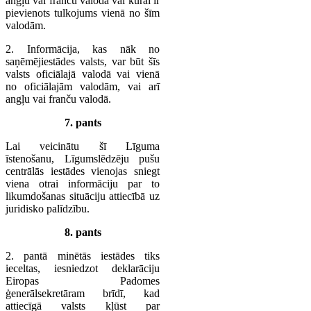
angļu vai franču valodā vai kurai ir
pievienots tulkojums vienā no šīm
valodām.
2. Informācija, kas nāk no
saņēmējiestādes valsts, var būt šīs
valsts oficiālajā valodā vai vienā
no oficiālajām valodām, vai arī
angļu vai franču valodā.
7. pants
Lai veicinātu šī Līguma
īstenošanu, Līgumslēdzēju pušu
centrālās iestādes vienojas sniegt
viena otrai informāciju par to
likumdošanas situāciju attiecībā uz
juridisko palīdzību.
8. pants
2. pantā minētās iestādes tiks
ieceltas, iesniedzot deklarāciju
Eiropas Padomes
ģenerālsekretāram brīdī, kad
attiecīgā valsts kļūst par