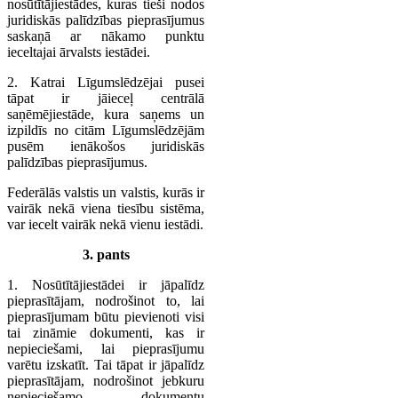
nosūtītājiestādes, kuras tieši nodos
juridiskās palīdzības pieprasījumus
saskaņā ar nākamo punktu
ieceltajai ārvalsts iestādei.
2. Katrai Līgumslēdzējai pusei
tāpat ir jāieceļ centrālā
saņēmējiestāde, kura saņems un
izpildīs no citām Līgumslēdzējām
pusēm ienākošos juridiskās
palīdzības pieprasījumus.
Federālās valstis un valstis, kurās ir
vairāk nekā viena tiesību sistēma,
var iecelt vairāk nekā vienu iestādi.
3. pants
1. Nosūtītājiestādei ir jāpalīdz
pieprasītājam, nodrošinot to, lai
pieprasījumam būtu pievienoti visi
tai zināmie dokumenti, kas ir
nepieciešami, lai pieprasījumu
varētu izskatīt. Tai tāpat ir jāpalīdz
pieprasītājam, nodrošinot jebkuru
nepieciešamo dokumentu