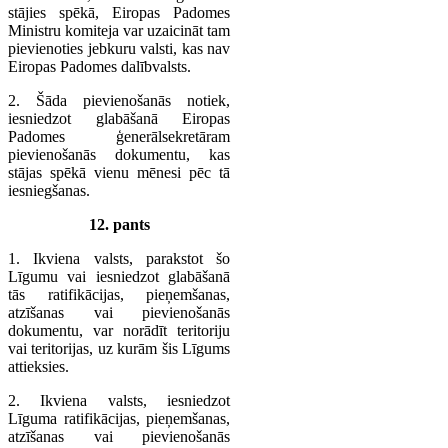
stājies spēkā, Eiropas Padomes
Ministru komiteja var uzaicināt tam
pievienoties jebkuru valsti, kas nav
Eiropas Padomes dalībvalsts.
2. Šāda pievienošanās notiek,
iesniedzot glabāšanā Eiropas
Padomes ģenerālsekretāram
pievienošanās dokumentu, kas
stājas spēkā vienu mēnesi pēc tā
iesniegšanas.
12. pants
1. Ikviena valsts, parakstot šo
Līgumu vai iesniedzot glabāšanā
tās ratifikācijas, pieņemšanas,
atzīšanas vai pievienošanās
dokumentu, var norādīt teritoriju
vai teritorijas, uz kurām šis Līgums
attieksies.
2. Ikviena valsts, iesniedzot
Līguma ratifikācijas, pieņemšanas,
atzīšanas vai pievienošanās