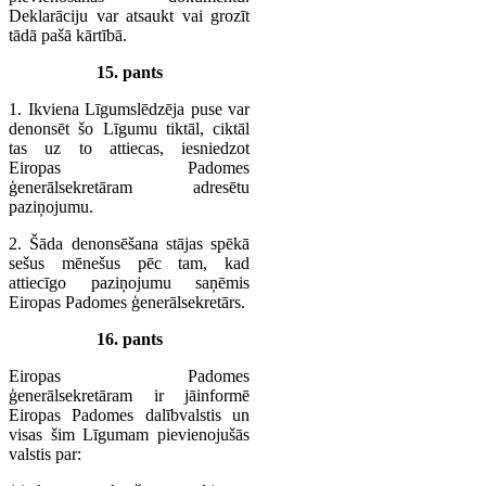
Deklarāciju var atsaukt vai grozīt
tādā pašā kārtībā.
15. pants
1. Ikviena Līgumslēdzēja puse var
denonsēt šo Līgumu tiktāl, ciktāl
tas uz to attiecas, iesniedzot
Eiropas Padomes
ģenerālsekretāram adresētu
paziņojumu.
2. Šāda denonsēšana stājas spēkā
sešus mēnešus pēc tam, kad
attiecīgo paziņojumu saņēmis
Eiropas Padomes ģenerālsekretārs.
16. pants
Eiropas Padomes
ģenerālsekretāram ir jāinformē
Eiropas Padomes dalībvalstis un
visas šim Līgumam pievienojušās
valstis par: