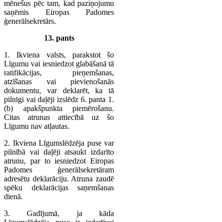
mēnešus pēc tam, kad paziņojumu
saņēmis Eiropas Padomes
ģenerālsekretārs.
13. pants
1. Ikviena valsts, parakstot šo
Līgumu vai iesniedzot glabāšanā tā
ratifikācijas, pieņemšanas,
atzīšanas vai pievienošanās
dokumentu, var deklarēt, ka tā
pilnīgi vai daļēji izslēdz 6. panta 1.
(b) apakšpunkta piemērošanu.
Citas atrunas attiecībā uz šo
Līgumu nav atļautas.
2. Ikviena Līgumslēdzēja puse var
pilnībā vai daļēji atsaukt izdarīto
atrunu, par to iesniedzot Eiropas
Padomes ģenerālsekretāram
adresētu deklarāciju. Atruna zaudē
spēku deklarācijas saņemšanas
dienā.
3. Gadījumā, ja kāda