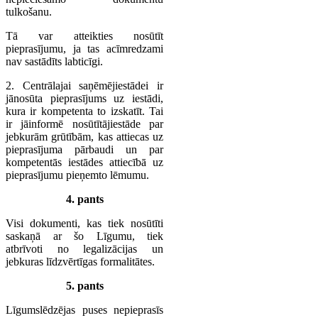
tulkošanu.
Tā var atteikties nosūtīt
pieprasījumu, ja tas acīmredzami
nav sastādīts labticīgi.
2. Centrālajai saņēmējiestādei ir
jānosūta pieprasījums uz iestādi,
kura ir kompetenta to izskatīt. Tai
ir jāinformē nosūtītājiestāde par
jebkurām grūtībām, kas attiecas uz
pieprasījuma pārbaudi un par
kompetentās iestādes attiecībā uz
pieprasījumu pieņemto lēmumu.
4. pants
Visi dokumenti, kas tiek nosūtīti
saskaņā ar šo Līgumu, tiek
atbrīvoti no legalizācijas un
jebkuras līdzvērtīgas formalitātes.
5. pants
Līgumslēdzējas puses nepieprasīs