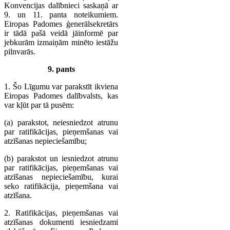
Konvencijas dalībnieci saskaņā ar
9. un 11. panta noteikumiem.
Eiropas Padomes ģenerālsekretārs
ir tādā pašā veidā jāinformē par
jebkurām izmaiņām minēto iestāžu
pilnvarās.
9. pants
1. Šo Līgumu var parakstīt ikviena
Eiropas Padomes dalībvalsts, kas
var kļūt par tā pusēm:
(a) parakstot, neiesniedzot atrunu
par ratifikācijas, pieņemšanas vai
atzīšanas nepieciešamību;
(b) parakstot un iesniedzot atrunu
par ratifikācijas, pieņemšanas vai
atzīšanas nepieciešamību, kurai
seko ratifikācija, pieņemšana vai
atzīšana.
2. Ratifikācijas, pieņemšanas vai
atzīšanas dokumenti iesniedzami