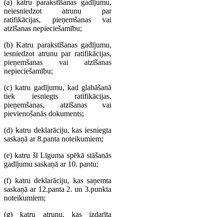
(a) katru parakstīšanas gadījumu,
neiesniedzot atrunu par
ratifikācijas, pieņemšanas vai
atzīšanas nepieciešamību;
(b) Katru parakstīšanas gadījumu,
iesniedzot atrunu par ratifikācijas,
pieņemšanas vai atzīšanas
nepieciešamību;
(c) katru gadījumu, kad glabāšanā
tiek iesniegts ratifikācijas,
pieņemšanas, atzīšanas vai
pievienošanās dokuments;
(d) katru deklarāciju, kas iesniegta
saskaņā ar 8.panta noteikumiem;
(e) katru šī Līguma spēkā stāšanās
gadījumu saskaņā ar 10. pantu;
(f) katru deklarāciju, kas saņemta
saskaņā ar 12.panta 2. un 3.punkta
noteikumiem;
(g) katru atrunu, kas izdarīta