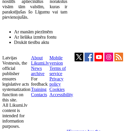
nosūtīs apliecinātus norakstus
visām tām valstīm, kuras ir
parakstījušas šo Līgumu vai tam
pievienojušās.
Ar manām piezīmēm
Ar lielāka izmēra fontu
Drukāt tiesību aktu
Latvijas
About
Mobile
Vestnesis, the
Likumi.lv
version
official
News
Terms of
publisher
archive
service
ensures
For
Privacy
legislative acts
feedback
policy
systematization
Training
Cookies
function on
Contacts
Accessibility
this site.
All Likumi.lv
content is
intended for
information
purposes.