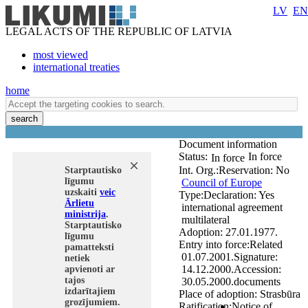
LV
EN
LEGAL ACTS OF THE REPUBLIC OF LATVIA
most viewed
international treaties
home
search
Document information
Status:
In force
In force
Int. Org.:
Reservation:
No
Starptautisko
līgumu
Council of Europe
uzskaiti
veic
Type:
Declaration:
Yes
Ārlietu
international agreement
ministrija
.
multilateral
Starptautisko
Adoption:
27.01.1977.
līgumu
Entry into force:
Related
pamatteksti
01.07.2001.
Signature:
netiek
14.12.2000.
Accession:
apvienoti ar
tajos
30.05.2000.
documents
izdarītajiem
Place of adoption:
Strasbūra
grozījumiem.
Ratification:
Notice of