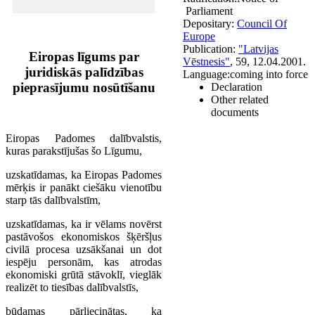
Parliament
Depositary:
Council Of
Europe
Publication:
"Latvijas
Eiropas līgums par
Vēstnesis"
, 59, 12.04.2001.
juridiskās palīdzības
Language:
coming into force
pieprasījumu nosūtīšanu
Declaration
Other related
documents
Eiropas Padomes dalībvalstis,
kuras parakstījušas šo Līgumu,
uzskatīdamas, ka Eiropas Padomes
mērķis ir panākt ciešāku vienotību
starp tās dalībvalstīm,
uzskatīdamas, ka ir vēlams novērst
pastāvošos ekonomiskos šķēršļus
civilā procesa uzsākšanai un dot
iespēju personām, kas atrodas
ekonomiski grūtā stāvoklī, vieglāk
realizēt to tiesības dalībvalstīs,
būdamas pārliecinātas, ka