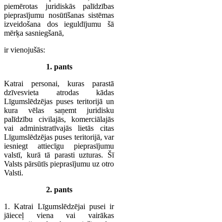
piemērotas juridiskās palīdzības
pieprasījumu nosūtīšanas sistēmas
izveidošana dos ieguldījumu šā
mērķa sasniegšanā,
ir vienojušās:
1. pants
Katrai personai, kuras parastā
dzīvesvieta atrodas kādas
Līgumslēdzējas puses teritorijā un
kura vēlas saņemt juridisku
palīdzību civilajās, komerciālajās
vai administratīvajās lietās citas
Līgumslēdzējas puses teritorijā, var
iesniegt attiecīgu pieprasījumu
valstī, kurā tā parasti uzturas. Šī
Valsts pārsūtīs pieprasījumu uz otro
Valsti.
2. pants
1. Katrai Līgumslēdzējai pusei ir
jāieceļ viena vai vairākas