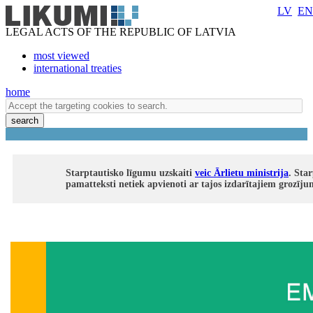
LV
EN
LEGAL ACTS OF THE REPUBLIC OF LATVIA
most viewed
international treaties
home
search
Starptautisko līgumu uzskaiti
veic Ārlietu ministrija
. Sta
pamatteksti netiek apvienoti ar tajos izdarītajiem grozīj