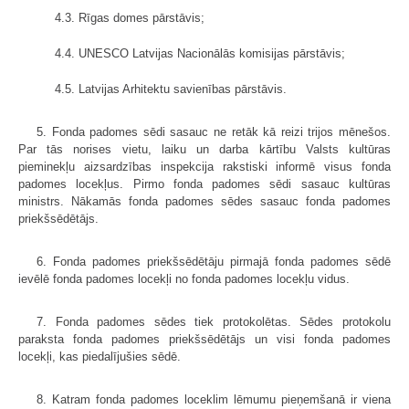
4.3. Rīgas domes pārstāvis;
4.4. UNESCO Latvijas Nacionālās komisijas pārstāvis;
4.5. Latvijas Arhitektu savienības pārstāvis.
5. Fonda padomes sēdi sasauc ne retāk kā reizi trijos mēnešos.
Par tās norises vietu, laiku un darba kārtību Valsts kultūras
pieminekļu aizsardzības inspekcija rakstiski informē visus fonda
padomes locekļus. Pirmo fonda padomes sēdi sasauc kultūras
ministrs. Nākamās fonda padomes sēdes sasauc fonda padomes
priekšsēdētājs.
6. Fonda padomes priekšsēdētāju pirmajā fonda padomes sēdē
ievēlē fonda padomes locekļi no fonda padomes locekļu vidus.
7. Fonda padomes sēdes tiek protokolētas. Sēdes protokolu
paraksta fonda padomes priekšsēdētājs un visi fonda padomes
locekļi, kas piedalījušies sēdē.
8. Katram fonda padomes loceklim lēmumu pieņemšanā ir viena