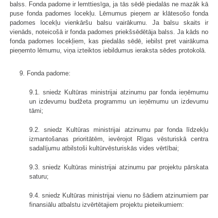
balss. Fonda padome ir lemttiesīga, ja tās sēdē piedalās ne mazāk kā
puse fonda padomes locekļu. Lēmumus pieņem ar klātesošo fonda
padomes locekļu vienkāršu balsu vairākumu. Ja balsu skaits ir
vienāds, noteicošā ir fonda padomes priekšsēdētāja balss. Ja kāds no
fonda padomes locekļiem, kas piedalās sēdē, iebilst pret vairākuma
pieņemto lēmumu, viņa izteiktos iebildumus ieraksta sēdes protokolā.
9. Fonda padome:
9.1. sniedz Kultūras ministrijai atzinumu par fonda ieņēmumu
un izdevumu budžeta programmu un ieņēmumu un izdevumu
tāmi;
9.2. sniedz Kultūras ministrijai atzinumu par fonda līdzekļu
izmantošanas prioritātēm, ievērojot Rīgas vēsturiskā centra
sadalījumu atbilstoši kultūrvēsturiskās vides vērtībai;
9.3. sniedz Kultūras ministrijai atzinumu par projektu pārskata
saturu;
9.4. sniedz Kultūras ministrijai vienu no šādiem atzinumiem par
finansiālu atbalstu izvērtētajiem projektu pieteikumiem: