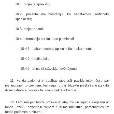
10.1. projekta aprakstu;
10.2. projekta dokumentāciju, ko sagatavojis sertificēts
speciālists;
10.3. projekta tāmi;
10.4. informāciju par kultūras pieminekli:
10.4.1. īpašumtiesības apliecinošus dokumentus;
10.4.2. fotofiksāciju;
10.4.3. tehniskā stāvokļa novērtējumu.
11. Fonda padomei ir tiesības pieprasīt papildu informāciju par
iesniegtajiem projektiem. Iesniegumu par līdzekļu piešķiršanu izskata
Administratīvā procesa likumā noteiktajā kārtībā.
12. Lēmumu par fonda līdzekļu izlietojumu un līguma slēgšanu ar
fonda līdzekļu saņēmēju pieņem Kultūras ministrija, pamatojoties uz
fonda padomes atzinumu.