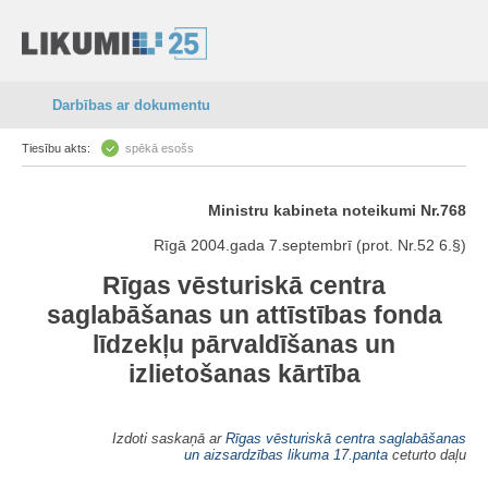
Darbības ar dokumentu
Tiesību akts:
spēkā esošs
Ministru kabineta noteikumi Nr.768
Rīgā 2004.gada 7.septembrī (prot. Nr.52 6.§)
Rīgas vēsturiskā centra
saglabāšanas un attīstības fonda
līdzekļu pārvaldīšanas un
izlietošanas kārtība
Izdoti saskaņā ar
Rīgas vēsturiskā centra saglabāšanas
un aizsardzības likuma
17.panta
ceturto daļu