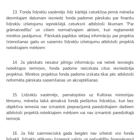
13. Fonda līdzekļu saņēmējs līdz kārtējā ceturkšņa pirmā mēneša
desmitajam datumam iesniedz fonda padomei pārskatu par finanšu
līdzekļu izlietojumu iepriekšējā ceturksnī atbilstoši likumam “Par
grāmatvedību” un citiem normatīvajiem aktiem, kuri reglamentē
minētos jautājumus. Pārskatā papildus iekļauj informāciju par projekta
īstenošanas gaitu un saņemto līdzekļu izlietojumu atbilstoši projektā
noteiktajiem mērķiem.
14. Ja pārskats nesatur pilnīgu informāciju vai netiek iesniegts
noteiktajos termiņos, fonda padome neizskata citus iesniedzēja
projektus. Minētos projektus fonda padome izskata tikai pēc atbilstoši
noformēta pārskata saņemšanas un akceptēšanas.
15. Līdzekļu saņēmējs, pamatojoties uz Kultūras ministrijas
lēmumu, mēneša laikā atmaksā fondā piešķirtos līdzekļus, kuri bez
objektīva iemesla nav izmantoti pieprasījumā paredzētajiem darbiem
atbilstoši projektā noteiktajiem mērķiem vai nav izmantoti paredzētajā
termiņā.
16. Ja līdz saimnieciskā gada beigām nav izlietoti visi fonda
līdzekļi, līdzekļu atlikumu (izņemot valsts un pašvaldību finansējumu)