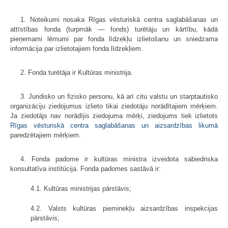
1. Noteikumi nosaka Rīgas vēsturiskā centra saglabāšanas un
attīstības fonda (turpmāk — fonds) turētāju un kārtību, kādā
pieņemami lēmumi par fonda līdzekļu izlietošanu un sniedzama
informācija par izlietotajiem fonda līdzekļiem.
2. Fonda turētāja ir Kultūras ministrija.
3. Juridisko un fizisko personu, kā arī citu valstu un starptautisko
organizāciju ziedojumus izlieto tikai ziedotāju norādītajiem mērķiem.
Ja ziedotājs nav norādījis ziedojuma mērķi, ziedojums tiek izlietots
Rīgas vēsturiskā centra saglabāšanas un aizsardzības likumā
paredzētajiem mērķiem.
4. Fonda padome ir kultūras ministra izveidota sabiedriska
konsultatīva institūcija. Fonda padomes sastāvā ir:
4.1. Kultūras ministrijas pārstāvis;
4.2. Valsts kultūras pieminekļu aizsardzības inspekcijas
pārstāvis;