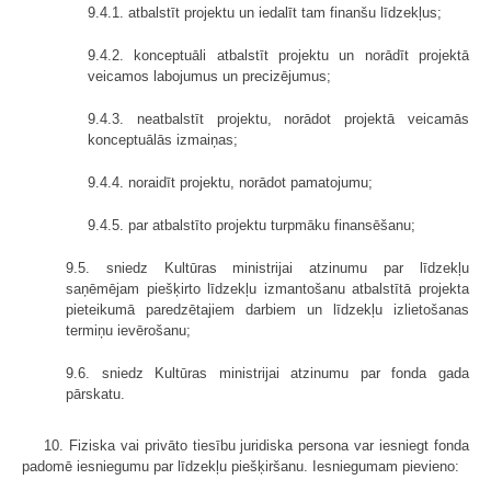
9.4.1. atbalstīt projektu un iedalīt tam finanšu līdzekļus;
9.4.2. konceptuāli atbalstīt projektu un norādīt projektā
veicamos labojumus un precizējumus;
9.4.3. neatbalstīt projektu, norādot projektā veicamās
konceptuālās izmaiņas;
9.4.4. noraidīt projektu, norādot pamatojumu;
9.4.5. par atbalstīto projektu turpmāku finansēšanu;
9.5. sniedz Kultūras ministrijai atzinumu par līdzekļu
saņēmējam piešķirto līdzekļu izmantošanu atbalstītā projekta
pieteikumā paredzētajiem darbiem un līdzekļu izlietošanas
termiņu ievērošanu;
9.6. sniedz Kultūras ministrijai atzinumu par fonda gada
pārskatu.
10. Fiziska vai privāto tiesību juridiska persona var iesniegt fonda
padomē iesniegumu par līdzekļu piešķiršanu. Iesniegumam pievieno: