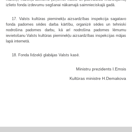
izlieto fonda izdevumu segšanai nākamajā saimnieciskajā gadā.
17. Valsts kultūras pieminekļu aizsardzības inspekcija sagatavo
fonda padomes sēdes darba kārtību, organizē sēdes un tehniski
nodrošina padomes darbu, kā arī nodrošina padomes lēmumu
ievietošanu Valsts kultūras pieminekļu aizsardzības inspekcijas mājas
lapā internetā.
18. Fonda līdzekļi glabājas Valsts kasē.
Ministru prezidents I.Emsis
Kultūras ministre H.Demakova