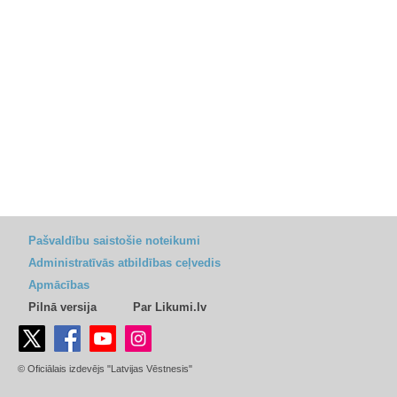
Pašvaldību saistošie noteikumi
Administratīvās atbildības ceļvedis
Apmācības
Pilnā versija
Par Likumi.lv
© Oficiālais izdevējs "Latvijas Vēstnesis"