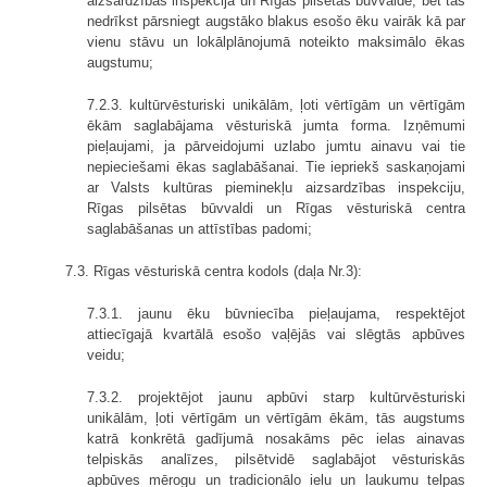
aizsardzības inspekcija un Rīgas pilsētas būvvalde, bet tas
nedrīkst pārsniegt augstāko blakus esošo ēku vairāk kā par
vienu stāvu un lokālplānojumā noteikto maksimālo ēkas
augstumu;
7.2.3. kultūrvēsturiski unikālām, ļoti vērtīgām un vērtīgām
ēkām saglabājama vēsturiskā jumta forma. Izņēmumi
pieļaujami, ja pārveidojumi uzlabo jumtu ainavu vai tie
nepieciešami ēkas saglabāšanai. Tie iepriekš saskaņojami
ar Valsts kultūras pieminekļu aizsardzības inspekciju,
Rīgas pilsētas būvvaldi un Rīgas vēsturiskā centra
saglabāšanas un attīstības padomi;
7.3. Rīgas vēsturiskā centra kodols (daļa Nr.3):
7.3.1. jaunu ēku būvniecība pieļaujama, respektējot
attiecīgajā kvartālā esošo vaļējās vai slēgtās apbūves
veidu;
7.3.2. projektējot jaunu apbūvi starp kultūrvēsturiski
unikālām, ļoti vērtīgām un vērtīgām ēkām, tās augstums
katrā konkrētā gadījumā nosakāms pēc ielas ainavas
telpiskās analīzes, pilsētvidē saglabājot vēsturiskās
apbūves mērogu un tradicionālo ielu un laukumu telpas