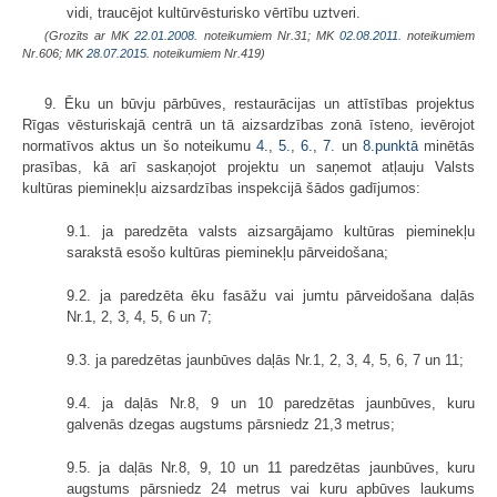
vidi, traucējot kultūrvēsturisko vērtību uztveri.
(Grozīts ar MK
22.01.2008.
noteikumiem Nr.31; MK
02.08.2011.
noteikumiem
Nr.606; MK
28.07.2015.
noteikumiem Nr.419)
9. Ēku un būvju pārbūves, restaurācijas un attīstības projektus
Rīgas vēsturiskajā centrā un tā aizsardzības zonā īsteno, ievērojot
normatīvos aktus un šo noteikumu
4.
,
5.
,
6.
,
7.
un
8.punktā
minētās
prasības, kā arī saskaņojot projektu un saņemot atļauju Valsts
kultūras pieminekļu aizsardzības inspekcijā šādos gadījumos:
9.1. ja paredzēta valsts aizsargājamo kultūras pieminekļu
sarakstā esošo kultūras pieminekļu pārveidošana;
9.2. ja paredzēta ēku fasāžu vai jumtu pārveidošana daļās
Nr.1, 2, 3, 4, 5, 6 un 7;
9.3. ja paredzētas jaunbūves daļās Nr.1, 2, 3, 4, 5, 6, 7 un 11;
9.4. ja daļās Nr.8, 9 un 10 paredzētas jaunbūves, kuru
galvenās dzegas augstums pārsniedz 21,3 metrus;
9.5. ja daļās Nr.8, 9, 10 un 11 paredzētas jaunbūves, kuru
augstums pārsniedz 24 metrus vai kuru apbūves laukums