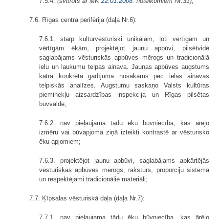
7.5.4.
(svītrots ar MK
22.01.2008.
noteikumiem Nr.31)
;
7.6. Rīgas centra perifērija (daļa Nr.6):
7.6.1. starp kultūrvēsturiski unikālām, ļoti vērtīgām un
vērtīgām ēkām, projektējot jaunu apbūvi, pilsētvidē
saglabājams vēsturiskās apbūves mērogs un tradicionālā
ielu un laukumu telpas ainava. Jaunas apbūves augstums
katrā konkrētā gadījumā nosakāms pēc ielas ainavas
telpiskās analīzes. Augstumu saskaņo Valsts kultūras
pieminekļu aizsardzības inspekcija un Rīgas pilsētas
būvvalde;
7.6.2. nav pieļaujama tādu ēku būvniecība, kas ārējo
izmēru vai būvapjoma ziņā izteikti kontrastē ar vēsturisko
ēku apjomiem;
7.6.3. projektējot jaunu apbūvi, saglabājams apkārtējās
vēsturiskās apbūves mērogs, raksturs, proporciju sistēma
un respektējami tradicionālie materiāli;
7.7. Ķīpsalas vēsturiskā daļa (daļa Nr.7):
7.7.1. nav pieļaujama tādu ēku būvniecība, kas ārējo