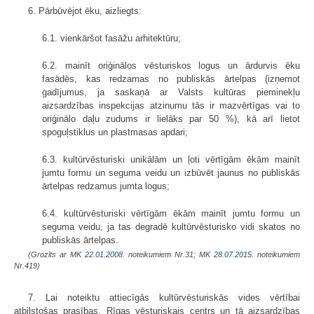
6. Pārbūvējot ēku, aizliegts:
6.1. vienkāršot fasāžu arhitektūru;
6.2. mainīt oriģinālos vēsturiskos logus un ārdurvis ēku
fasādēs, kas redzamas no publiskās ārtelpas (izņemot
gadījumus, ja saskaņā ar Valsts kultūras pieminekļu
aizsardzības inspekcijas atzinumu tās ir mazvērtīgas vai to
oriģinālo daļu zudums ir lielāks par 50 %), kā arī lietot
spoguļstiklus un plastmasas apdari;
6.3. kultūrvēsturiski unikālām un ļoti vērtīgām ēkām mainīt
jumtu formu un seguma veidu un izbūvēt jaunus no publiskās
ārtelpas redzamus jumta logus;
6.4. kultūrvēsturiski vērtīgām ēkām mainīt jumtu formu un
seguma veidu, ja tas degradē kultūrvēsturisko vidi skatos no
publiskās ārtelpas.
(Grozīts ar MK
22.01.2008.
noteikumiem Nr.31; MK
28.07.2015.
noteikumiem
Nr.419)
7. Lai noteiktu attiecīgās kultūrvēsturiskās vides vērtībai
atbilstošas prasības, Rīgas vēsturiskais centrs un tā aizsardzības