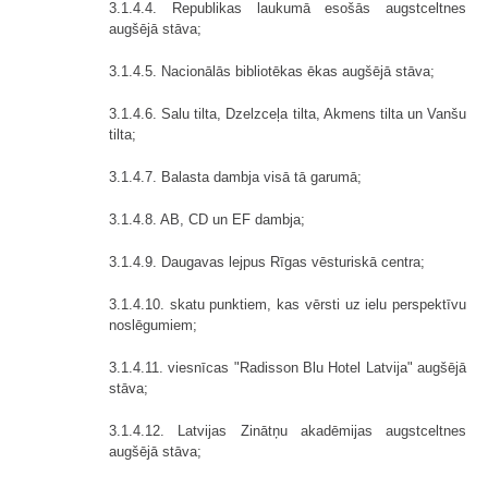
3.1.4.4. Republikas laukumā esošās augstceltnes
augšējā stāva;
3.1.4.5. Nacionālās bibliotēkas ēkas augšējā stāva;
3.1.4.6. Salu tilta, Dzelzceļa tilta, Akmens tilta un Vanšu
tilta;
3.1.4.7. Balasta dambja visā tā garumā;
3.1.4.8. AB, CD un EF dambja;
3.1.4.9. Daugavas lejpus Rīgas vēsturiskā centra;
3.1.4.10. skatu punktiem, kas vērsti uz ielu perspektīvu
noslēgumiem;
3.1.4.11. viesnīcas "Radisson Blu Hotel Latvija" augšējā
stāva;
3.1.4.12. Latvijas Zinātņu akadēmijas augstceltnes
augšējā stāva;