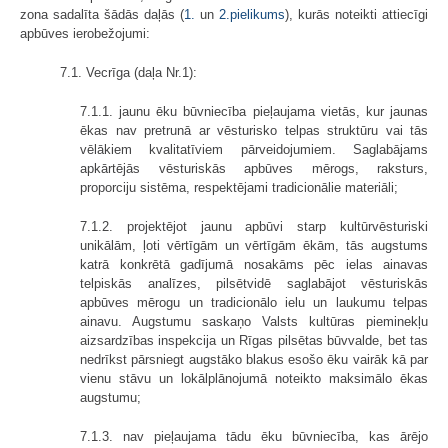
zona sadalīta šādās daļās (
1.
un
2.pielikums
), kurās noteikti attiecīgi
apbūves ierobežojumi:
7.1. Vecrīga (daļa Nr.1):
7.1.1. jaunu ēku būvniecība pieļaujama vietās, kur jaunas
ēkas nav pretrunā ar vēsturisko telpas struktūru vai tās
vēlākiem kvalitatīviem pārveidojumiem. Saglabājams
apkārtējās vēsturiskās apbūves mērogs, raksturs,
proporciju sistēma, respektējami tradicionālie materiāli;
7.1.2. projektējot jaunu apbūvi starp kultūrvēsturiski
unikālām, ļoti vērtīgām un vērtīgām ēkām, tās augstums
katrā konkrētā gadījumā nosakāms pēc ielas ainavas
telpiskās analīzes, pilsētvidē saglabājot vēsturiskās
apbūves mērogu un tradicionālo ielu un laukumu telpas
ainavu. Augstumu saskaņo Valsts kultūras pieminekļu
aizsardzības inspekcija un Rīgas pilsētas būvvalde, bet tas
nedrīkst pārsniegt augstāko blakus esošo ēku vairāk kā par
vienu stāvu un lokālplānojumā noteikto maksimālo ēkas
augstumu;
7.1.3. nav pieļaujama tādu ēku būvniecība, kas ārējo