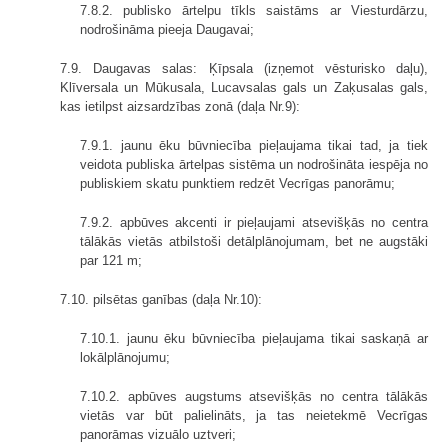
7.8.2. publisko ārtelpu tīkls saistāms ar Viesturdārzu,
nodrošināma pieeja Daugavai;
7.9. Daugavas salas: Ķīpsala (izņemot vēsturisko daļu),
Klīversala un Mūkusala, Lucavsalas gals un Zaķusalas gals,
kas ietilpst aizsardzības zonā (daļa Nr.9):
7.9.1. jaunu ēku būvniecība pieļaujama tikai tad, ja tiek
veidota publiska ārtelpas sistēma un nodrošināta iespēja no
publiskiem skatu punktiem redzēt Vecrīgas panorāmu;
7.9.2. apbūves akcenti ir pieļaujami atsevišķās no centra
tālākās vietās atbilstoši detālplānojumam, bet ne augstāki
par 121 m;
7.10. pilsētas ganības (daļa Nr.10):
7.10.1. jaunu ēku būvniecība pieļaujama tikai saskaņā ar
lokālplānojumu;
7.10.2. apbūves augstums atsevišķās no centra tālākās
vietās var būt palielināts, ja tas neietekmē Vecrīgas
panorāmas vizuālo uztveri;