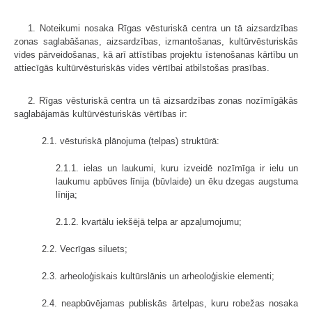
1. Noteikumi nosaka Rīgas vēsturiskā centra un tā aizsardzības
zonas saglabāšanas, aizsardzības, izmantošanas, kultūrvēsturiskās
vides pārveidošanas, kā arī attīstības projektu īstenošanas kārtību un
attiecīgās kultūrvēsturiskās vides vērtībai atbilstošas prasības.
2. Rīgas vēsturiskā centra un tā aizsardzības zonas nozīmīgākās
saglabājamās kultūrvēsturiskās vērtības ir:
2.1. vēsturiskā plānojuma (telpas) struktūrā:
2.1.1. ielas un laukumi, kuru izveidē nozīmīga ir ielu un
laukumu apbūves līnija (būvlaide) un ēku dzegas augstuma
līnija;
2.1.2. kvartālu iekšējā telpa ar apzaļumojumu;
2.2. Vecrīgas siluets;
2.3. arheoloģiskais kultūrslānis un arheoloģiskie elementi;
2.4. neapbūvējamas publiskās ārtelpas, kuru robežas nosaka