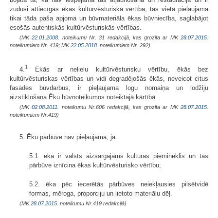
zudusi attiecīgās ēkas kultūrvēsturiskā vērtība, tās vietā pieļaujama
tikai tāda paša apjoma un būvmateriāla ēkas būvniecība, saglabājot
esošās autentiskās kultūrvēsturiskās vērtības.
(MK
22.01.2008.
noteikumu Nr. 31 redakcijā, kas grozīta ar MK
28.07.2015.
noteikumiem Nr. 419; MK
22.05.2018.
noteikumiem Nr. 292)
1
4.
Ēkās ar nelielu kultūrvēsturisku vērtību, ēkās bez
kultūrvēsturiskas vērtības un vidi degradējošās ēkās, neveicot citus
fasādes būvdarbus, ir pieļaujama logu nomaiņa un lodžiju
aizstiklošana Ēku būvnoteikumos noteiktajā kārtībā.
(MK
02.08.2011.
noteikumu Nr.606 redakcijā, kas grozīta ar MK
28.07.2015.
noteikumiem Nr.419)
5. Ēku pārbūve nav pieļaujama, ja:
5.1. ēka ir valsts aizsargājams kultūras piemineklis un tās
pārbūve iznīcina ēkas kultūrvēsturisko vērtību;
5.2. ēka pēc iecerētās pārbūves neiekļausies pilsētvidē
formas, mēroga, proporciju un lietoto materiālu dēļ.
(MK
28.07.2015.
noteikumu Nr.419 redakcijā)