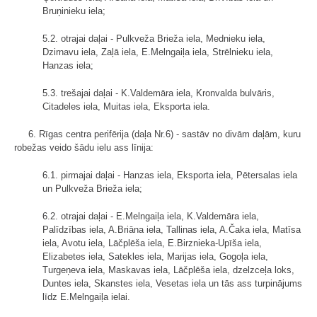
Bruņinieku iela;
5.2. otrajai daļai - Pulkveža Brieža iela, Mednieku iela,
Dzirnavu iela, Zaļā iela, E.Melngaiļa iela, Strēlnieku iela,
Hanzas iela;
5.3. trešajai daļai - K.Valdemāra iela, Kronvalda bulvāris,
Citadeles iela, Muitas iela, Eksporta iela.
6. Rīgas centra perifērija (daļa Nr.6) - sastāv no divām daļām, kuru
robežas veido šādu ielu ass līnija:
6.1. pirmajai daļai - Hanzas iela, Eksporta iela, Pētersalas iela
un Pulkveža Brieža iela;
6.2. otrajai daļai - E.Melngaiļa iela, K.Valdemāra iela,
Palīdzības iela, A.Briāna iela, Tallinas iela, A.Čaka iela, Matīsa
iela, Avotu iela, Lāčplēša iela, E.Birznieka-Upīša iela,
Elizabetes iela, Satekles iela, Marijas iela, Gogoļa iela,
Turgeņeva iela, Maskavas iela, Lāčplēša iela, dzelzceļa loks,
Duntes iela, Skanstes iela, Vesetas iela un tās ass turpinājums
līdz E.Melngaiļa ielai.