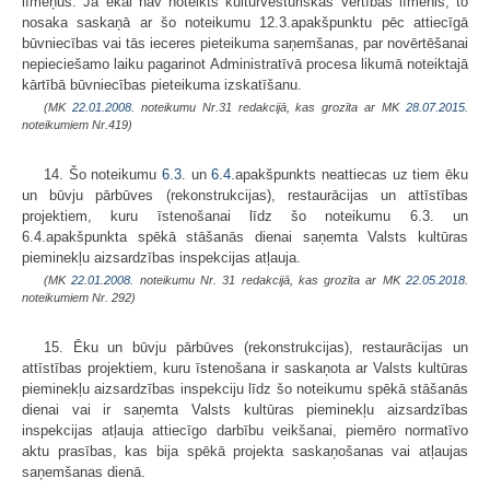
līmeņus. Ja ēkai nav noteikts kultūrvēsturiskās vērtības līmenis, to
nosaka saskaņā ar šo noteikumu 12.3.apakšpunktu pēc attiecīgā
būvniecības vai tās ieceres pieteikuma saņemšanas, par novērtēšanai
nepieciešamo laiku pagarinot Administratīvā procesa likumā noteiktajā
kārtībā būvniecības pieteikuma izskatīšanu.
(MK
22.01.2008.
noteikumu Nr.31 redakcijā, kas grozīta ar MK
28.07.2015.
noteikumiem Nr.419)
14. Šo noteikumu
6.3
. un
6.4
.apakš­punkts neattiecas uz tiem ēku
un būvju pārbūves (rekonstrukcijas), restaurācijas un attīstības
projektiem, kuru īstenošanai līdz šo noteikumu 6.3. un
6.4.apakšpunkta spēkā stāšanās dienai saņemta Valsts kultūras
pieminekļu aizsardzības inspekcijas atļauja.
(MK
22.01.2008.
noteikumu Nr. 31 redakcijā, kas grozīta ar MK
22.05.2018.
noteikumiem Nr. 292)
15. Ēku un būvju pārbūves (rekonstrukcijas), restaurācijas un
attīstības projektiem, kuru īstenošana ir saskaņota ar Valsts kultūras
pieminekļu aizsardzības inspekciju līdz šo noteikumu spēkā stāšanās
dienai vai ir saņemta Valsts kultūras pieminekļu aizsardzības
inspekcijas atļauja attiecīgo darbību veikšanai, piemēro normatīvo
aktu prasības, kas bija spēkā projekta saskaņošanas vai atļaujas
saņemšanas dienā.