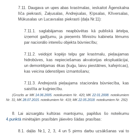
7.11. Daugava un upes abas krastmalas, ieskaitot Āgenskalna
līča piekrasti, Zaķusalas, Andrejsalas, Ķīpsalas, Klīversalas,
Mūkusalas un Lucavsalas piekrasti (daļa Nr.11):
7.11.1. saglabājamas neapbūvētas kā publiskā ārtelpa,
izņemot gadījumu, ja pieņemts Ministru kabineta lēmums
par nacionālo interešu objekta būvniecību;
7.11.2. veidojot kopējo telpu gar krastmalu, pieļaujamas
hidrobūves, kas nepieciešamas akvatorijas ekspluatācijai,
un demontējamas ēkas (kuģu, laivu piestātnes, kafejnīcas),
kas veicina ūdenstilpes izmantošanu;
7.11.3. Andrejostā pieļaujama stacionāra būvniecība, kas
saistīta ar kuģniecību.
(Grozīts ar MK
14.06.2005.
noteikumiem Nr. 420; MK
22.01.2008.
noteikumiem
Nr. 31; MK
28.07.2015.
noteikumiem Nr. 419; MK
22.05.2018.
noteikumiem Nr. 292)
8. Lai aizsargātu kultūras mantojumu, papildus šo noteikumu
4.punktā
minētajām prasībām jāievēro šādas prasības:
8.1. daļās Nr.1, 2, 3, 4 un 5 pirms darbu uzsākšanas vai to