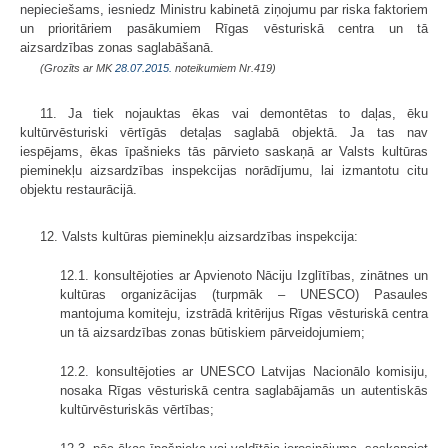
nepieciešams, iesniedz Ministru kabinetā ziņojumu par riska faktoriem
un prioritāriem pasākumiem Rīgas vēsturiskā centra un tā
aizsardzības zonas saglabāšanā.
(Grozīts ar MK
28.07.2015.
noteikumiem Nr.419)
11. Ja tiek nojauktas ēkas vai demontētas to daļas, ēku
kultūrvēsturiski vērtīgās detaļas saglabā objektā. Ja tas nav
iespējams, ēkas īpašnieks tās pārvieto saskaņā ar Valsts kultūras
pieminekļu aizsardzības inspekcijas norādījumu, lai izmantotu citu
objektu restaurācijā.
12. Valsts kultūras pieminekļu aizsardzības inspekcija:
12.1. konsultējoties ar Apvienoto Nāciju Izglītības, zinātnes un
kultūras organizācijas (turpmāk – UNESCO) Pasaules
mantojuma komiteju, izstrādā kritērijus Rīgas vēsturiskā centra
un tā aizsardzības zonas būtiskiem pārveidojumiem;
12.2. konsultējoties ar UNESCO Latvijas Nacionālo komisiju,
nosaka Rīgas vēsturiskā centra saglabājamās un autentiskās
kultūrvēsturiskās vērtības;