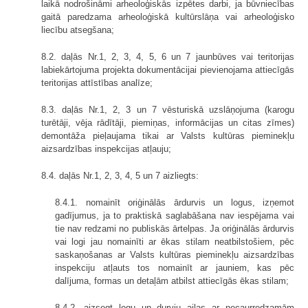
laikā nodrošināmi arheoloģiskās izpētes darbi, ja būvniecības
gaitā paredzama arheoloģiskā kultūrslāņa vai arheoloģisko
liecību atsegšana;
8.2. daļās Nr.1, 2, 3, 4, 5, 6 un 7 jaunbūves vai teritorijas
labiekārtojuma projekta dokumentācijai pievienojama attiecīgās
teritorijas attīstības analīze;
8.3. daļās Nr.1, 2, 3 un 7 vēsturiskā uzslāņojuma (karogu
turētāji, vēja rādītāji, piemiņas, informācijas un citas zīmes)
demontāža pieļaujama tikai ar Valsts kultūras pieminekļu
aizsardzības inspekcijas atļauju;
8.4. daļās Nr.1, 2, 3, 4, 5 un 7 aizliegts:
8.4.1. nomainīt oriģinālās ārdurvis un logus, izņemot
gadījumus, ja to praktiskā saglabāšana nav iespējama vai
tie nav redzami no publiskās ārtelpas. Ja oriģinālās ārdurvis
vai logi jau nomainīti ar ēkas stilam neatbilstošiem, pēc
saskaņošanas ar Valsts kultūras pieminekļu aizsardzības
inspekciju atļauts tos nomainīt ar jauniem, kas pēc
dalījuma, formas un detaļām atbilst attiecīgās ēkas stilam;
8.4.2. aizsegt logu un durvju ailas ar necaurredzamām