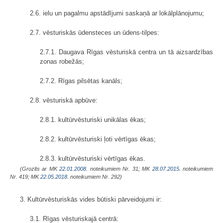
2.6. ielu un pagalmu apstādījumi saskaņā ar lokālplānojumu;
2.7. vēsturiskās ūdensteces un ūdens-tilpes:
2.7.1. Daugava Rīgas vēsturiskā centra un tā aizsardzības
zonas robežās;
2.7.2. Rīgas pilsētas kanāls;
2.8. vēsturiskā apbūve:
2.8.1. kultūrvēsturiski unikālas ēkas;
2.8.2. kultūrvēsturiski ļoti vērtīgas ēkas;
2.8.3. kultūrvēsturiski vērtīgas ēkas.
(Grozīts ar MK
22.01.2008.
noteikumiem Nr. 31; MK
28.07.2015.
noteikumiem
Nr. 419; MK
22.05.2018.
noteikumiem Nr. 292)
3. Kultūrvēsturiskās vides būtiski pārveidojumi ir:
3.1. Rīgas vēsturiskajā centrā: