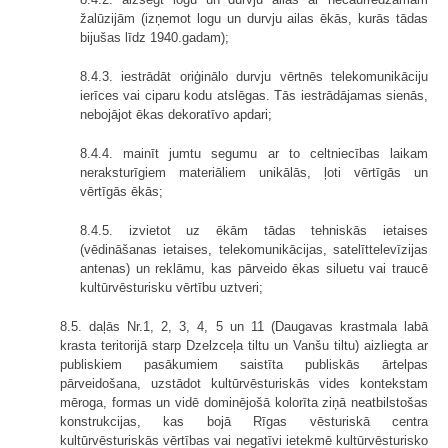
žalūzijām (izņemot logu un durvju ailas ēkās, kurās tādas
bijušas līdz 1940.gadam);
8.4.3. iestrādāt oriģinālo durvju vērtnēs telekomunikāciju
ierīces vai ciparu kodu atslēgas. Tās iestrādājamas sienās,
nebojājot ēkas dekoratīvo apdari;
8.4.4. mainīt jumtu segumu ar to celtniecības laikam
neraksturīgiem materiāliem unikālās, ļoti vērtīgās un
vērtīgās ēkās;
8.4.5. izvietot uz ēkām tādas tehniskās ietaises
(vēdināšanas ietaises, telekomunikācijas, satelīttelevīzijas
antenas) un reklāmu, kas pārveido ēkas siluetu vai traucē
kultūrvēsturisku vērtību uztveri;
8.5. daļās Nr.1, 2, 3, 4, 5 un 11 (Daugavas krastmala labā
krasta teritorijā starp Dzelzceļa tiltu un Vanšu tiltu) aizliegta ar
publiskiem pasākumiem saistīta publiskās ārtelpas
pārveidošana, uzstādot kultūrvēsturiskās vides kontekstam
mēroga, formas un vidē dominējošā kolorīta ziņā neatbilstošas
konstrukcijas, kas bojā Rīgas vēsturiskā centra
kultūrvēsturiskās vērtības vai negatīvi ietekmē kultūrvēsturisko