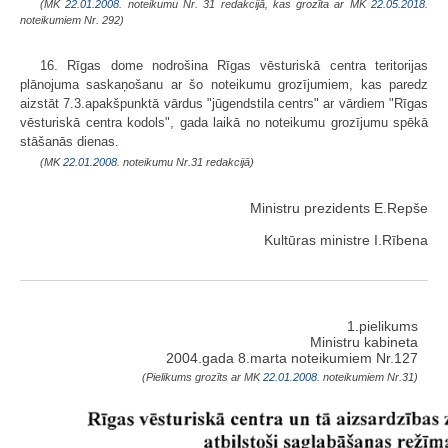
(MK
22.01.2008.
noteikumu Nr. 31 redakcijā, kas grozīta ar MK
22.05.2018.
noteikumiem Nr. 292)
16. Rīgas dome nodrošina Rīgas vēsturiskā centra teritorijas
plānojuma saskaņošanu ar šo noteikumu grozījumiem, kas paredz
aizstāt 7.3.apakšpunktā vārdus "jūgendstila centrs" ar vārdiem "Rīgas
vēsturiskā centra kodols", gada laikā no noteikumu grozījumu spēkā
stāšanās dienas.
(MK
22.01.2008.
noteikumu Nr.31 redakcijā)
Ministru prezidents E.Repše
Kultūras ministre I.Rībena
1.pielikums
Ministru kabineta
2004.gada 8.marta noteikumiem Nr.127
(Pielikums grozīts ar MK
22.01.2008.
noteikumiem Nr.31)