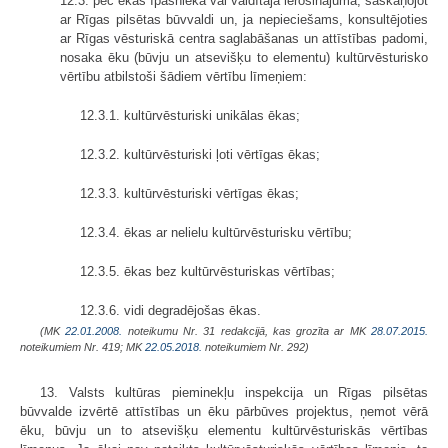
12.3. pēc ēkas īpašnieka vai valdītāja ierosinājuma, saskaņojot
ar Rīgas pilsētas būvvaldi un, ja nepieciešams, konsultējoties
ar Rīgas vēsturiskā centra saglabāšanas un attīstības padomi,
nosaka ēku (būvju un atsevišķu to elementu) kultūrvēsturisko
vērtību atbilstoši šādiem vērtību līmeņiem:
12.3.1. kultūrvēsturiski unikālas ēkas;
12.3.2. kultūrvēsturiski ļoti vērtīgas ēkas;
12.3.3. kultūrvēsturiski vērtīgas ēkas;
12.3.4. ēkas ar nelielu kultūrvēsturisku vērtību;
12.3.5. ēkas bez kultūrvēsturiskas vērtības;
12.3.6. vidi degradējošas ēkas.
(MK
22.01.2008.
noteikumu Nr. 31 redakcijā, kas grozīta ar MK
28.07.2015.
noteikumiem Nr. 419; MK
22.05.2018.
noteikumiem Nr. 292)
13. Valsts kultūras pieminekļu inspekcija un Rīgas pilsētas
būvvalde izvērtē attīstības un ēku pārbūves projektus, ņemot vērā
ēku, būvju un to atsevišķu elementu kultūrvēsturiskās vērtības