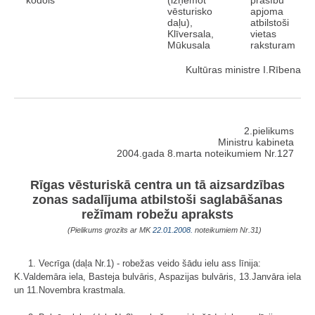
kodols
(izņemot
prasību
vēsturisko
apjoma
daļu),
atbilstoši
Klīversala,
vietas
Mūkusala
raksturam
Kultūras ministre I.Rībena
2.pielikums
Ministru kabineta
2004.gada 8.marta noteikumiem Nr.127
Rīgas vēsturiskā centra un tā aizsardzības
zonas sadalījuma atbilstoši saglabāšanas
režīmam robežu apraksts
(Pielikums grozīts ar MK
22.01.2008.
noteikumiem Nr.31)
1. Vecrīga (daļa Nr.1) - robežas veido šādu ielu ass līnija:
K.Valdemāra iela, Basteja bulvāris, Aspazijas bulvāris, 13.Janvāra iela
un 11.Novembra krastmala.