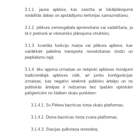
3.1.1. jauna apbūve, kas saistīta ar lokālplānojumā
norādītās dabas un apstādījumu teritorijas samazināšanu;
3.1.2. jebkura zemesgabala apvienošana vai sadalīšana, ja
tā ir pretrunā ar vēsturisko plānojuma struktūru;
3.1.3. kvartāla funkciju maiņa vai jebkura apbūve, kas
vairākkārt palielina transporta novietošanas slodzi un
pieplūdumu tajā;
3.1.4. ēku apjoma izmaiņas un netipiski apbūves risinājumi
tradicionālajā apbūves vidē, arī jumtu konfigurācijas
izmaiņas, kas negatīvi ietekmē publisko ārtelpu un no
publiskās ārtelpas ir redzamas bez īpašām optiskām
palīgierīcēm no šādiem skatu punktiem:
3.1.4.1. Sv.Pētera baznīcas torņa skatu platformas;
3.1.4.2. Doma baznīcas torņa zvana platformas;
3.1.4.3. Stacijas pulksteņa restorāna;