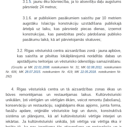
3.1.
5.
jaunu ēku būvniecība, ja to atsevišķu daļu augstums
pārsniedz 24 metrus;
3.1.6. ar publiskiem pasākumiem saistītu par 10 metriem
augstāku īslaicīgu konstrukciju uzstādīšana publiskajā
ārtelpā uz laiku, kas pārsniedz piecas dienas, izņemot
konstrukcijas, kas paredzētas preču pārdošanai publisko
pasākumu laikā, kā arī pārvietojamās skatuves;
3.2. Rīgas vēsturiskā centra aizsardzības zonā - jauna apbūve,
kas saistīta ar pilsētas lokālplānojumā norādītās dabas un
apstādījumu teritorijas un vēsturisko ūdenstilpju samazināšanu.
(Grozīts ar MK
22.01.2008.
noteikumiem Nr. 31; MK
02.08.2011.
noteikumiem
Nr. 606; MK
28.07.2015.
noteikumiem Nr. 419; MK
22.05.2018.
noteikumiem Nr.
292)
4. Rīgas vēsturiskā centra un tā aizsardzības zonas ēkas un
būves remontējamas un restaurējamas laikus. Kultūrvēsturiski
unikālām, ļoti vērtīgām un vērtīgām ēkām, veicot remontu (labošanu),
konservāciju un restaurāciju, saglabājams ēkas apjoms, jumta forma,
fasāžu apdare, oriģinālie vēsturiskie logi un durvis, konstruktīvā
sistēma un plānojums, kā arī kultūrvēsturiski vērtīgie interjeri un
iekārtas. Ja kultūrvēsturiski unikāla, ļoti vērtīga vai vērtīga ēka ir
bojāta tā, ka nav iespējama tās atjaunošana un restaurācija un ir