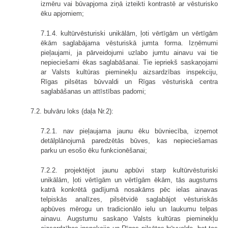
izmēru vai būvapjoma ziņā izteikti kontrastē ar vēsturisko
ēku apjomiem;
7.1.4. kultūrvēsturiski unikālām, ļoti vērtīgām un vērtīgām
ēkām saglabājama vēsturiskā jumta forma. Izņēmumi
pieļaujami, ja pārveidojumi uzlabo jumtu ainavu vai tie
nepieciešami ēkas saglabāšanai. Tie iepriekš saskaņojami
ar Valsts kultūras pieminekļu aizsardzības inspekciju,
Rīgas pilsētas būvvaldi un Rīgas vēsturiskā centra
saglabāšanas un attīstības padomi;
7.2. bulvāru loks (daļa Nr.2):
7.2.1. nav pieļaujama jaunu ēku būvniecība, izņemot
detālplānojumā paredzētās būves, kas nepieciešamas
parku un esošo ēku funkcionēšanai;
7.2.2. projektējot jaunu apbūvi starp kultūrvēsturiski
unikālām, ļoti vērtīgām un vērtīgām ēkām, tās augstums
katrā konkrētā gadījumā nosakāms pēc ielas ainavas
telpiskās analīzes, pilsētvidē saglabājot vēsturiskās
apbūves mērogu un tradicionālo ielu un laukumu telpas
ainavu. Augstumu saskaņo Valsts kultūras pieminekļu