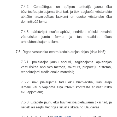
7.4.2. Centrāltirgus un spīķeru teritorijā jaunu ēku
būvniecība pieļaujama tikai tad, ja tiek saglabāti vēsturiskie
atklātie tirdzniecības laukumi un esošo vēsturisko ēku
dominējošā loma;
7.4.3. pārbūvējot esošo apbūvi, nedrīkst būtiski izmainīt
vēsturisko jumtu formu, ja tas neatbilst ēkas
arhitektoniskajam stilam;
7.5. Rīgas vēsturiskā centra kodola ārējās daļas (daļa Nr.5):
7.5.1. projektējot jaunu apbūvi, saglabājams apkārtējās
vēsturiskās apbūves mērogs, raksturs, proporciju sistēma,
respektējami tradicionālie materiāli;
7.5.2. nav pieļaujama tādu ēku būvniecība, kas ārējo
izmēru vai būvapjoma ziņā izteikti kontrastē ar vēsturisko
ēku apjomiem;
7.5.3. Citadelē jaunu ēku būvniecība pieļaujama tikai tad, ja
netiek aizsegts Vecrīgas siluets skatā no Daugavas;