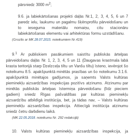
2
pārsniedz 3000 m
;
9.6. ja labiekārtošanas projekti daļās Nr.1, 2, 3, 4, 5, 6 un 7
paredz ielu, laukumu un pagalmu šķērsprofilu pārveidošanu un
to ieseguma materiālu nomaiņu, citu stacionāru
labiekārtošanas elementu vai arhitektūras formu uzstādīšanu.
(Grozīts ar MK
28.07.2015.
noteikumiem Nr.419)
1
9.
Ar publiskiem pasākumiem saistītu publiskās ārtelpas
pārveidošanu daļās Nr. 1, 2, 3, 4, 5 un 11 (Daugavas krastmala labā
krasta teritorijā starp Dzelzceļa tiltu un Vanšu tiltu) īsteno, ievērojot šo
noteikumu 8.5. apakšpunktā minētās prasības un šo noteikumu 3.1.6.
apakšpunktā minētajos gadījumos, ja saņemts Valsts kultūras
pieminekļu aizsardzības inspekcijas pozitīvs atzinums. Atzinumu par
minētās publiskās ārtelpas īstermiņa pārveidošanu (līdz pieciem
gadiem) sniedz Rīgas pašvaldības par kultūras pieminekļu
aizsardzību atbildīgā institūcija, bet, ja tādas nav, – Valsts kultūras
pieminekļu aizsardzības inspekcija. Attiecīgā institūcija atzinumu
sniedz četru darbdienu laikā.
(MK
22.05.2018.
noteikumu Nr. 292 redakcijā)
10. Valsts kultūras pieminekļu aizsardzības inspekcija, ja