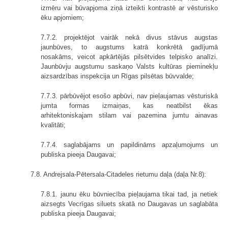
izmēru vai būvapjoma ziņā izteikti kontrastē ar vēsturisko
ēku apjomiem;
7.7.2. projektējot vairāk nekā divus stāvus augstas
jaunbūves, to augstums katrā konkrētā gadījumā
nosakāms, veicot apkārtējās pilsētvides telpisko analīzi.
Jaunbūvju augstumu saskaņo Valsts kultūras pieminekļu
aizsardzības inspekcija un Rīgas pilsētas būvvalde;
7.7.3. pārbūvējot esošo apbūvi, nav pieļaujamas vēsturiskā
jumta formas izmaiņas, kas neatbilst ēkas
arhitektoniskajam stilam vai pazemina jumtu ainavas
kvalitāti;
7.7.4. saglabājams un papildināms apzaļumojums un
publiska pieeja Daugavai;
7.8. Andrejsala-Pētersala-Citadeles rietumu daļa (daļa Nr.8):
7.8.1. jaunu ēku būvniecība pieļaujama tikai tad, ja netiek
aizsegts Vecrīgas siluets skatā no Daugavas un saglabāta
publiska pieeja Daugavai;