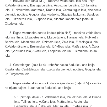
2. Bulvāru loks (daļa Nr.2) - robežas veido šādu ielu ass līnija:
K.Valdemāra iela, Basteja bulvāris, Aspazijas bulvāris, 13.Janvāra
iela, 11.Novembra krastmala, Krasta iela, Centrāltirgus iela, dzelzceļa
dienvidu nogāze, Gogoļa ielas viadukts, Stacijas laukums, Satekles
iela, Elizabetes iela, Eksporta iela, pilsētas kanāla zaļā josla un
Citadeles iela.
3. Rīgas vēsturiskā centra kodols (daļa Nr.3) - robežas veido šādu
ielu ass līnija: Elizabetes iela, Eksporta iela, Hanzas iela, Pulkveža
Brieža iela, Mednieku iela, Dzirnavu iela, Zaļā iela, E.Melngaiļa iela,
K.Valdemāra iela, Bruņinieku iela, Brīvības iela, Matīsa iela, A.Čaka
iela, Ģertrūdes iela, Avotu iela, Lāčplēša iela un E.Birznieka-Upīša
iela.
4. Centrāltirgus (daļa Nr.4) - robežas veido šādu ielu ass līnija:
Krasta iela, Centrāltirgus iela, dzelzceļa dienvidu nogāze, Gogoļa iela
un Turgeņeva iela.
5. Rīgas vēsturiskā centra kodola ārējās daļas (daļa Nr.5) - sastāv
no trijām daļām, kuras veido šādu ielu ass līnija:
5.1. pirmajai daļai - K.Valdemāra iela, Palīdzības iela, A.Briāna
iela, Tallinas iela, A.Čaka iela, Matīsa iela, Avotu iela,
Ģertrūdes iela, A.Čaka iela, Matīsa iela, Brīvības iela un