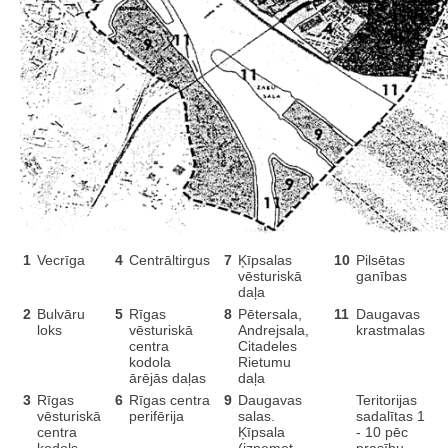
1
Vecrīga
4
Centrāltirgus
7
Ķīpsalas
10
Pilsētas
vēsturiskā
ganības
daļa
2
Bulvāru
5
Rīgas
8
Pētersala,
11
Daugavas
loks
vēsturiskā
Andrejsala,
krastmalas
centra
Citadeles
kodola
Rietumu
ārējās daļas
daļa
3
Rīgas
6
Rīgas centra
9
Daugavas
Teritorijas
vēsturiskā
perifērija
salas.
sadalītas 1
centra
Ķīpsala
- 10 pēc