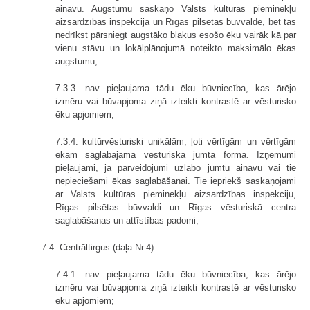
ainavu. Augstumu saskaņo Valsts kultūras pieminekļu
aizsardzības inspekcija un Rīgas pilsētas būvvalde, bet tas
nedrīkst pārsniegt augstāko blakus esošo ēku vairāk kā par
vienu stāvu un lokālplānojumā noteikto maksimālo ēkas
augstumu;
7.3.3. nav pieļaujama tādu ēku būvniecība, kas ārējo
izmēru vai būvapjoma ziņā izteikti kontrastē ar vēsturisko
ēku apjomiem;
7.3.4. kultūrvēsturiski unikālām, ļoti vērtīgām un vērtīgām
ēkām saglabājama vēsturiskā jumta forma. Izņēmumi
pieļaujami, ja pārveidojumi uzlabo jumtu ainavu vai tie
nepieciešami ēkas saglabāšanai. Tie iepriekš saskaņojami
ar Valsts kultūras pieminekļu aizsardzības inspekciju,
Rīgas pilsētas būvvaldi un Rīgas vēsturiskā centra
saglabāšanas un attīstības padomi;
7.4. Centrāltirgus (daļa Nr.4):
7.4.1. nav pieļaujama tādu ēku būvniecība, kas ārējo
izmēru vai būvapjoma ziņā izteikti kontrastē ar vēsturisko
ēku apjomiem;