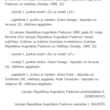
Padomes un Valdības Ziņotājs, 1990, 21):
- aizstāt 1. punktā skaitli «12» ar skaitli «13»;
- papildināt 2. punktu ar vārdiem «Daini Vanagu - deputātu no
Iecavas 111. vēlēšanu apgabala»;
3) Latvijas Republikas Augstākās Padomes 1990. gada 10. maija
lēmumā «Par Latvijas Republikas Augstākās Padomes Tautas
izglītības, zinātnes un kultūras komisijas izveidošanu» (Latvijas
Republikas Augstākās Padomes un Valdības Ziņotājs, 1990, 21):
- aizstāt 1. punktā skaitli «16» ar skaitli «17»;
- izslēgt 2. punktā vārdus «Daini Vanagu - deputātu no Iecavas
111. vēlēšanu apgabala»;
- papildināt 2. punktu ar vārdiem «Daini Īvānu - deputātu no
Smiltenes 192. vēlēšanu apgabala; Andri Tomašūnu - deputātu no
Jelgavas 80. vēlēšanu apgabala».
Latvijas Republikas Augstākās Padomes priekšsēdētājs A.
GORBUNOVS
Latvijas Republikas Augstākās Padomes sekretārs I. DAUDIŠS