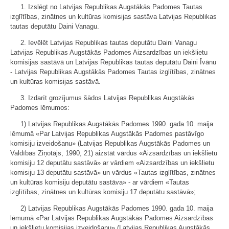
1. Izslēgt no Latvijas Republikas Augstākās Padomes Tautas
izglītības, zinātnes un kultūras komisijas sastāva Latvijas Republikas
tautas deputātu Daini Vanagu.
2. Ievēlēt Latvijas Republikas tautas deputātu Daini Vanagu
Latvijas Republikas Augstākās Padomes Aizsardzības un iekšlietu
komisijas sastāvā un Latvijas Republikas tautas deputātu Daini Īvānu
- Latvijas Republikas Augstākās Padomes Tautas izglītības, zinātnes
un kultūras komisijas sastāvā.
3. Izdarīt grozījumus šādos Latvijas Republikas Augstākās
Padomes lēmumos:
1) Latvijas Republikas Augstākās Padomes 1990. gada 10. maija
lēmumā «Par Latvijas Republikas Augstākās Padomes pastāvīgo
komisiju izveidošanu» (Latvijas Republikas Augstākās Padomes un
Valdības Ziņotājs, 1990, 21) aizstāt vārdus «Aizsardzības un iekšlietu
komisiju 12 deputātu sastāvā» ar vārdiem «Aizsardzības un iekšlietu
komisiju 13 deputātu sastāvā» un vārdus «Tautas izglītības, zinātnes
un kultūras komisiju deputātu sastāva» - ar vārdiem «Tautas
izglītības, zinātnes un kultūras komisiju 17 deputātu sastāvā»;
2) Latvijas Republikas Augstākās Padomes 1990. gada 10. maija
lēmumā «Par Latvijas Republikas Augstākās Padomes Aizsardzības
un iekšlietu komisijas izveidošanu» (Latvijas Republikas Augstākās