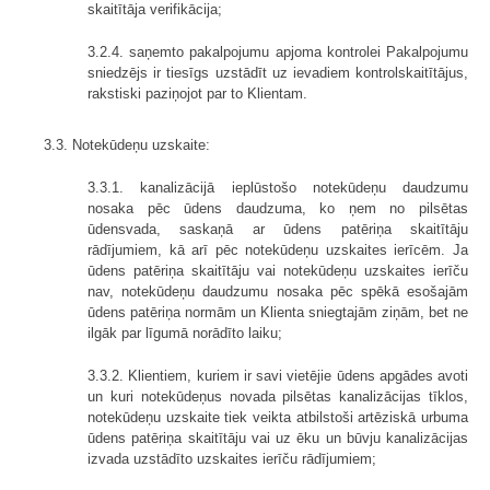
skaitītāja verifikācija;
3.2.4. saņemto pakalpojumu apjoma kontrolei Pakalpojumu
sniedzējs ir tiesīgs uzstādīt uz ievadiem kontrolskaitītājus,
rakstiski paziņojot par to Klientam.
3.3. Notekūdeņu uzskaite:
3.3.1. kanalizācijā ieplūstošo notekūdeņu daudzumu
nosaka pēc ūdens daudzuma, ko ņem no pilsētas
ūdensvada, saskaņā ar ūdens patēriņa skaitītāju
rādījumiem, kā arī pēc notekūdeņu uzskaites ierīcēm. Ja
ūdens patēriņa skaitītāju vai notekūdeņu uzskaites ierīču
nav, notekūdeņu daudzumu nosaka pēc spēkā esošajām
ūdens patēriņa normām un Klienta sniegtajām ziņām, bet ne
ilgāk par līgumā norādīto laiku;
3.3.2. Klientiem, kuriem ir savi vietējie ūdens apgādes avoti
un kuri notekūdeņus novada pilsētas kanalizācijas tīklos,
notekūdeņu uzskaite tiek veikta atbilstoši artēziskā urbuma
ūdens patēriņa skaitītāju vai uz ēku un būvju kanalizācijas
izvada uzstādīto uzskaites ierīču rādījumiem;