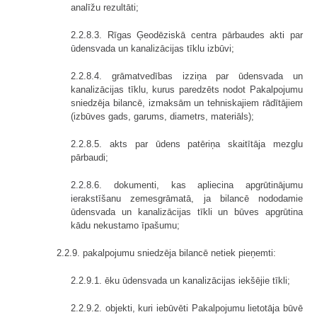
analīžu rezultāti;
2.2.8.3. Rīgas Ģeodēziskā centra pārbaudes akti par
ūdensvada un kanalizācijas tīklu izbūvi;
2.2.8.4. grāmatvedības izziņa par ūdensvada un
kanalizācijas tīklu, kurus paredzēts nodot Pakalpojumu
sniedzēja bilancē, izmaksām un tehniskajiem rādītājiem
(izbūves gads, garums, diametrs, materiāls);
2.2.8.5. akts par ūdens patēriņa skaitītāja mezglu
pārbaudi;
2.2.8.6. dokumenti, kas apliecina apgrūtinājumu
ierakstīšanu zemesgrāmatā, ja bilancē nododamie
ūdensvada un kanalizācijas tīkli un būves apgrūtina
kādu nekustamo īpašumu;
2.2.9. pakalpojumu sniedzēja bilancē netiek pieņemti:
2.2.9.1. ēku ūdensvada un kanalizācijas iekšējie tīkli;
2.2.9.2. objekti, kuri iebūvēti Pakalpojumu lietotāja būvē