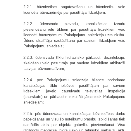
2.2.1. būvniecības sagatavošanu un būvniecību veic
licencēts būvuzņēmējs par pasūtītāja līdzekļiem;
2.2.2. ūdensvada pievadu, kanalizācijas izvadu
pievienošanu ielu tīkliem par pasūtītāja līdzekļiem veic
licencēti būvuzņēmumi Pakalpojumu sniedzēja uzraudzībā.
Ūdens skaitītāju uzstādīšanu par saviem līdzekļiem veic
Pakalpojumu sniedzējs;
2.2.3. ūdensvada tīklu hidraulisko pārbaudi, dezinfekciju,
skalošanu veic pasūtītājs par saviem līdzekļiem atbilstoši
Latvijas būvnormatīvam;
2.2.4. pēc Pakalpojumu sniedzēja bilancē nododamo
kanalizācijas tīklu izbūves pasūtītājam par saviem
līdzekļiem jāveic cauruļvadu televīzijas inspekcija
(caurskate) un pārbaudes rezultāti jāiesniedz Pakalpojumu
sniedzējam;
2.2.5. pēc ūdensvada un kanalizācijas būvniecības darbu
pabeigšanas un visu šo noteikumu prasību izpildīšanas tiek
sastādīts akts par objekta gatavību pievienošanai. Visa
izpilddokumentācija, hidraulisko un tehnisko pārbaužu akti,