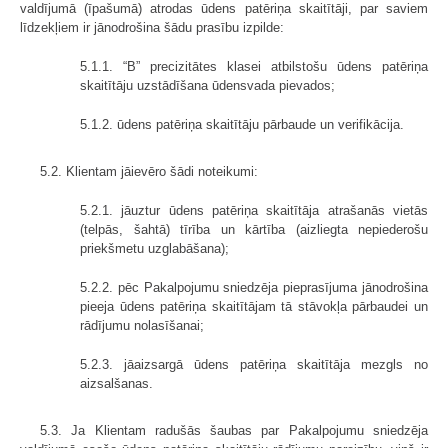
valdījumā (īpašumā) atrodas ūdens patēriņa skaitītāji, par saviem
līdzekļiem ir jānodrošina šādu prasību izpilde:
5.1.1. “B” precizitātes klasei atbilstošu ūdens patēriņa
skaitītāju uzstādīšana ūdensvada pievados;
5.1.2. ūdens patēriņa skaitītāju pārbaude un verifikācija.
5.2. Klientam jāievēro šādi noteikumi:
5.2.1. jāuztur ūdens patēriņa skaitītāja atrašanās vietās
(telpās, šahtā) tīrība un kārtība (aizliegta nepiederošu
priekšmetu uzglabāšana);
5.2.2. pēc Pakalpojumu sniedzēja pieprasījuma jānodrošina
pieeja ūdens patēriņa skaitītājam tā stāvokļa pārbaudei un
rādījumu nolasīšanai;
5.2.3. jāaizsargā ūdens patēriņa skaitītāja mezgls no
aizsalšanas.
5.3. Ja Klientam radušās šaubas par Pakalpojumu sniedzēja