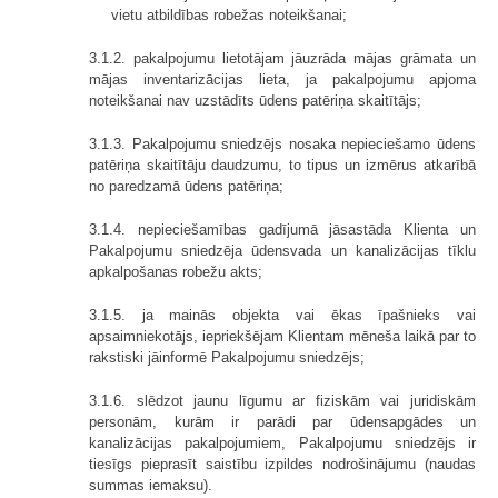
vietu atbildības robežas noteikšanai;
3.1.2. pakalpojumu lietotājam jāuzrāda mājas grāmata un
mājas inventarizācijas lieta, ja pakalpojumu apjoma
noteikšanai nav uzstādīts ūdens patēriņa skaitītājs;
3.1.3. Pakalpojumu sniedzējs nosaka nepieciešamo ūdens
patēriņa skaitītāju daudzumu, to tipus un izmērus atkarībā
no paredzamā ūdens patēriņa;
3.1.4. nepieciešamības gadījumā jāsastāda Klienta un
Pakalpojumu sniedzēja ūdensvada un kanalizācijas tīklu
apkalpošanas robežu akts;
3.1.5. ja mainās objekta vai ēkas īpašnieks vai
apsaimniekotājs, iepriekšējam Klientam mēneša laikā par to
rakstiski jāinformē Pakalpojumu sniedzējs;
3.1.6. slēdzot jaunu līgumu ar fiziskām vai juridiskām
personām, kurām ir parādi par ūdensapgādes un
kanalizācijas pakalpojumiem, Pakalpojumu sniedzējs ir
tiesīgs pieprasīt saistību izpildes nodrošinājumu (naudas
summas iemaksu).