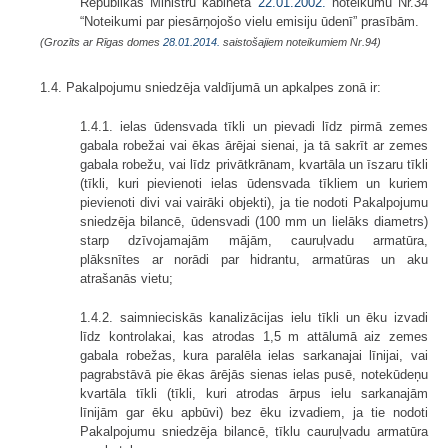
Republikas Ministru kabineta
22.01.2002.
noteikumu Nr.34
“Noteikumi par piesārņojošo vielu emisiju ūdenī” prasībām.
(Grozīts ar Rīgas domes
28.01.2014.
saistošajiem noteikumiem Nr.94)
1.4. Pakalpojumu sniedzēja valdījumā un apkalpes zonā ir:
1.4.1. ielas ūdensvada tīkli un pievadi līdz pirmā zemes
gabala robežai vai ēkas ārējai sienai, ja tā sakrīt ar zemes
gabala robežu, vai līdz privātkrānam, kvartāla un īszaru tīkli
(tīkli, kuri pievienoti ielas ūdensvada tīkliem un kuriem
pievienoti divi vai vairāki objekti), ja tie nodoti Pakalpojumu
sniedzēja bilancē, ūdensvadi (100 mm un lielāks diametrs)
starp dzīvojamajām mājām, cauruļvadu armatūra,
plāksnītes ar norādi par hidrantu, armatūras un aku
atrašanās vietu;
1.4.2. saimnieciskās kanalizācijas ielu tīkli un ēku izvadi
līdz kontrolakai, kas atrodas 1,5 m attālumā aiz zemes
gabala robežas, kura paralēla ielas sarkanajai līnijai, vai
pagrabstāvā pie ēkas ārējās sienas ielas pusē, notekūdeņu
kvartāla tīkli (tīkli, kuri atrodas ārpus ielu sarkanajām
līnijām gar ēku apbūvi) bez ēku izvadiem, ja tie nodoti
Pakalpojumu sniedzēja bilancē, tīklu cauruļvadu armatūra