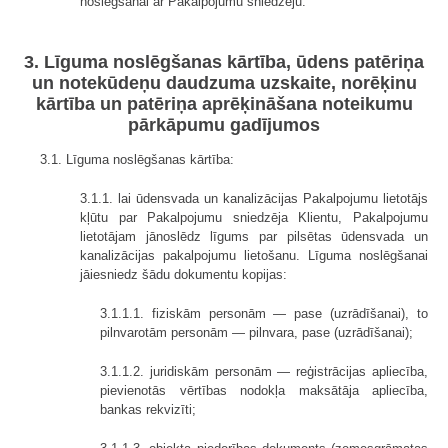
noslēgšanai ar Pakalpojumu sniedzēju.
3. Līguma noslēgšanas kārtība, ūdens patēriņa
un notekūdeņu daudzuma uzskaite, norēķinu
kārtība un patēriņa aprēķināšana noteikumu
pārkāpumu gadījumos
3.1. Līguma noslēgšanas kārtība:
3.1.1. lai ūdensvada un kanalizācijas Pakalpojumu lietotājs
kļūtu par Pakalpojumu sniedzēja Klientu, Pakalpojumu
lietotājam jānoslēdz līgums par pilsētas ūdensvada un
kanalizācijas pakalpojumu lietošanu. Līguma noslēgšanai
jāiesniedz šādu dokumentu kopijas:
3.1.1.1. fiziskām personām — pase (uzrādīšanai), to
pilnvarotām personām — pilnvara, pase (uzrādīšanai);
3.1.1.2. juridiskām personām — reģistrācijas apliecība,
pievienotās vērtības nodokļa maksātāja apliecība,
bankas rekvizīti;