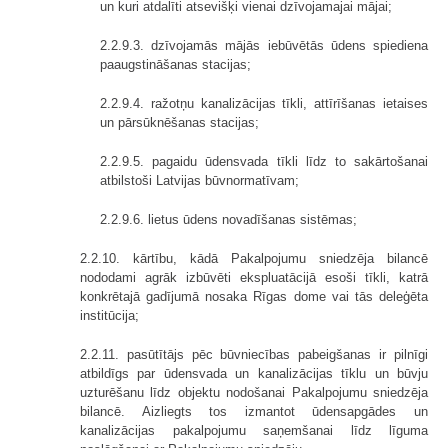
un kuri atdalīti atsevišķi vienai dzīvojamajai mājai;
2.2.9.3. dzīvojamās mājās iebūvētās ūdens spiediena
paaugstināšanas stacijas;
2.2.9.4. ražotņu kanalizācijas tīkli, attīrīšanas ietaises
un pārsūknēšanas stacijas;
2.2.9.5. pagaidu ūdensvada tīkli līdz to sakārtošanai
atbilstoši Latvijas būvnormatīvam;
2.2.9.6. lietus ūdens novadīšanas sistēmas;
2.2.10. kārtību, kādā Pakalpojumu sniedzēja bilancē
nododami agrāk izbūvēti ekspluatācijā esoši tīkli, katrā
konkrētajā gadījumā nosaka Rīgas dome vai tās deleģēta
institūcija;
2.2.11. pasūtītājs pēc būvniecības pabeigšanas ir pilnīgi
atbildīgs par ūdensvada un kanalizācijas tīklu un būvju
uzturēšanu līdz objektu nodošanai Pakalpojumu sniedzēja
bilancē. Aizliegts tos izmantot ūdensapgādes un
kanalizācijas pakalpojumu saņemšanai līdz līguma