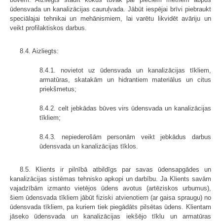
ūdensvada un kanalizācijas cauruļvada. Jābūt iespējai brīvi piebraukt
speciālajai tehnikai un mehānismiem, lai varētu likvidēt avāriju un
veikt profilaktiskos darbus.
8.4. Aizliegts:
8.4.1. novietot uz ūdensvada un kanalizācijas tīkliem,
armatūras, skatakām un hidrantiem materiālus un citus
priekšmetus;
8.4.2. celt jebkādas būves virs ūdensvada un kanalizācijas
tīkliem;
8.4.3. nepiederošām personām veikt jebkādus darbus
ūdensvada un kanalizācijas tīklos.
8.5. Klients ir pilnībā atbildīgs par savas ūdensapgādes un
kanalizācijas sistēmas tehnisko apkopi un darbību. Ja Klients savām
vajadzībām izmanto vietējos ūdens avotus (artēziskos urbumus),
šiem ūdensvada tīkliem jābūt fiziski atvienotiem (ar gaisa spraugu) no
ūdensvada tīkliem, pa kuriem tiek piegādāts pilsētas ūdens. Klientam
jāseko ūdensvada un kanalizācijas iekšējo tīklu un armatūras