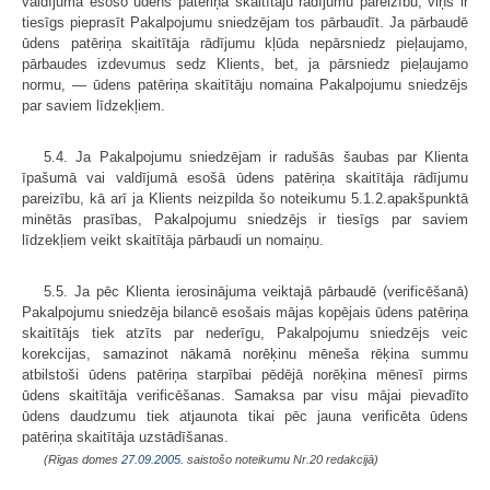
valdījumā esošo ūdens patēriņa skaitītāju rādījumu pareizību, viņš ir
tiesīgs pieprasīt Pakalpojumu sniedzējam tos pārbaudīt. Ja pārbaudē
ūdens patēriņa skaitītāja rādījumu kļūda nepārsniedz pieļaujamo,
pārbaudes izdevumus sedz Klients, bet, ja pārsniedz pieļaujamo
normu, — ūdens patēriņa skaitītāju nomaina Pakalpojumu sniedzējs
par saviem līdzekļiem.
5.4. Ja Pakalpojumu sniedzējam ir radušās šaubas par Klienta
īpašumā vai valdījumā esošā ūdens patēriņa skaitītāja rādījumu
pareizību, kā arī ja Klients neizpilda šo noteikumu 5.1.2.apakšpunktā
minētās prasības, Pakalpojumu sniedzējs ir tiesīgs par saviem
līdzekļiem veikt skaitītāja pārbaudi un nomaiņu.
5.5. Ja pēc Klienta ierosinājuma veiktajā pārbaudē (verificēšanā)
Pakalpojumu sniedzēja bilancē esošais mājas kopējais ūdens patēriņa
skaitītājs tiek atzīts par nederīgu, Pakalpojumu sniedzējs veic
korekcijas, samazinot nākamā norēķinu mēneša rēķina summu
atbilstoši ūdens patēriņa starpībai pēdējā norēķina mēnesī pirms
ūdens skaitītāja verificēšanas. Samaksa par visu mājai pievadīto
ūdens daudzumu tiek atjaunota tikai pēc jauna verificēta ūdens
patēriņa skaitītāja uzstādīšanas.
(Rīgas domes
27.09.2005.
saistošo noteikumu Nr.20 redakcijā)