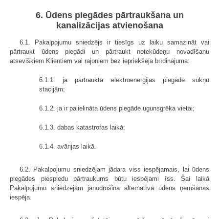
6. Ūdens piegādes pārtraukšana un
kanalizācijas atvienošana
6.1. Pakalpojumu sniedzējs ir tiesīgs uz laiku samazināt vai
pārtraukt ūdens piegādi un pārtraukt notekūdeņu novadīšanu
atsevišķiem Klientiem vai rajoniem bez iepriekšēja brīdinājuma:
6.1.1. ja pārtraukta elektroenerģijas piegāde sūkņu
stacijām;
6.1.2. ja ir palielināta ūdens piegāde ugunsgrēka vietai;
6.1.3. dabas katastrofas laikā;
6.1.4. avārijas laikā.
6.2. Pakalpojumu sniedzējam jādara viss iespējamais, lai ūdens
piegādes piespiedu pārtraukums būtu iespējami īss. Šai laikā
Pakalpojumu sniedzējam jānodrošina alternatīva ūdens ņemšanas
iespēja.