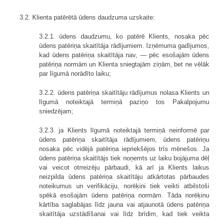
3.2. Klienta patērētā ūdens daudzuma uzskaite:
3.2.1. ūdens daudzumu, ko patērē Klients, nosaka pēc
ūdens patēriņa skaitītāja rādījumiem. Izņēmuma gadījumos,
kad ūdens patēriņa skaitītāja nav, — pēc esošajām ūdens
patēriņa normām un Klienta sniegtajām ziņām, bet ne vēlāk
par līgumā norādīto laiku;
3.2.2. ūdens patēriņa skaitītāju rādījumus nolasa Klients un
līgumā noteiktajā termiņā paziņo tos Pakalpojumu
sniedzējam;
3.2.3. ja Klients līgumā noteiktajā termiņā neinformē par
ūdens patēriņa skaitītāja rādījumiem, ūdens patēriņu
nosaka pēc vidējā patēriņa iepriekšējos trīs mēnešos. Ja
ūdens patēriņa skaitītājs tiek noņemts uz laiku bojājuma dēļ
vai veicot otrreizēju pārbaudi, kā arī ja Klients laikus
neizpilda ūdens patēriņa skaitītāju atkārtotas pārbaudes
noteikumus un verifikāciju, norēķini tiek veikti atbilstoši
spēkā esošajām ūdens patēriņa normām. Tāda norēķinu
kārtība saglabājas līdz jauna vai atjaunotā ūdens patēriņa
skaitītāja uzstādīšanai vai līdz brīdim, kad tiek veikta