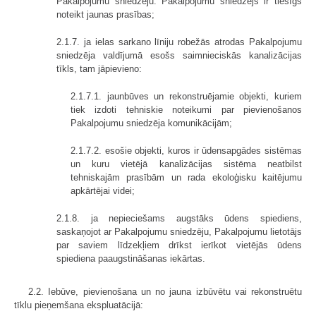
Pakalpojumu sniedzēju. Pakalpojumu sniedzējs ir tiesīgs
noteikt jaunas prasības;
2.1.7. ja ielas sarkano līniju robežās atrodas Pakalpojumu
sniedzēja valdījumā esošs saimnieciskās kanalizācijas
tīkls, tam jāpievieno:
2.1.7.1. jaunbūves un rekonstruējamie objekti, kuriem
tiek izdoti tehniskie noteikumi par pievienošanos
Pakalpojumu sniedzēja komunikācijām;
2.1.7.2. esošie objekti, kuros ir ūdensapgādes sistēmas
un kuru vietējā kanalizācijas sistēma neatbilst
tehniskajām prasībām un rada ekoloģisku kaitējumu
apkārtējai videi;
2.1.8. ja nepieciešams augstāks ūdens spiediens,
saskaņojot ar Pakalpojumu sniedzēju, Pakalpojumu lietotājs
par saviem līdzekļiem drīkst ierīkot vietējās ūdens
spiediena paaugstināšanas iekārtas.
2.2. Iebūve, pievienošana un no jauna izbūvētu vai rekonstruētu
tīklu pieņemšana ekspluatācijā: