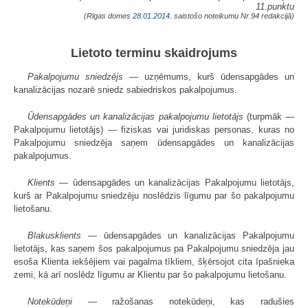
11.punktu
(Rīgas domes
28.01.2014.
saistošo noteikumu Nr.94 redakcijā)
Lietoto terminu skaidrojums
Pakalpojumu sniedzējs
— uzņēmums, kurš ūdensapgādes un
kanalizācijas nozarē sniedz sabiedriskos pakalpojumus.
Ūdensapgādes un kanalizācijas pakalpojumu lietotājs
(turpmāk —
Pakalpojumu lietotājs) — fiziskas vai juridiskas personas, kuras no
Pakalpojumu sniedzēja saņem ūdensapgādes un kanalizācijas
pakalpojumus.
Klients
— ūdensapgādes un kanalizācijas Pakalpojumu lietotājs,
kurš ar Pakalpojumu sniedzēju noslēdzis līgumu par šo pakalpojumu
lietošanu.
Blakusklients
— ūdensapgādes un kanalizācijas Pakalpojumu
lietotājs, kas saņem šos pakalpojumus pa Pakalpojumu sniedzēja jau
esoša Klienta iekšējiem vai pagalma tīkliem, šķērsojot cita īpašnieka
zemi, kā arī noslēdz līgumu ar Klientu par šo pakalpojumu lietošanu.
Notekūdeņi
— ražošanas notekūdeņi, kas radušies