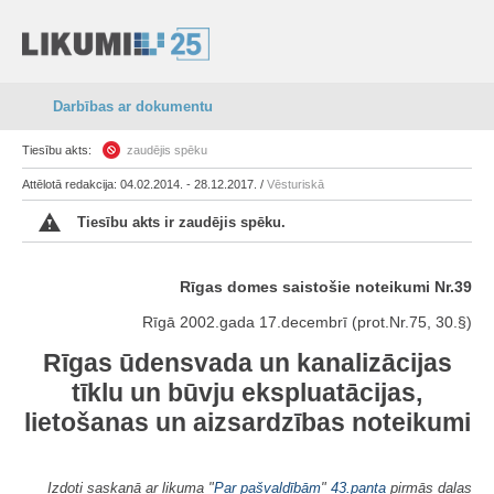
Darbības ar dokumentu
Tiesību akts:
zaudējis spēku
Attēlotā redakcija: 04.02.2014. - 28.12.2017. /
Vēsturiskā
Tiesību akts ir zaudējis spēku.
Rīgas domes saistošie noteikumi Nr.39
Rīgā 2002.gada 17.decembrī (prot.Nr.75, 30.§)
Rīgas ūdensvada un kanalizācijas
tīklu un būvju ekspluatācijas,
lietošanas un aizsardzības noteikumi
Izdoti saskaņā ar likuma "
Par pašvaldībām
"
43.panta
pirmās daļas