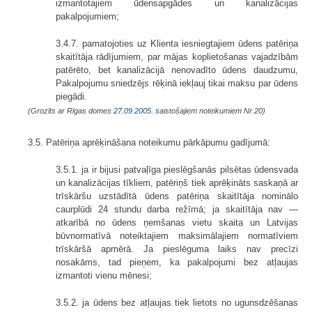
izmantotajiem ūdensapgādes un kanalizācijas
pakalpojumiem;
3.4.7. pamatojoties uz Klienta iesniegtajiem ūdens patēriņa
skaitītāja rādījumiem, par mājas koplietošanas vajadzībām
patērēto, bet kanalizācijā nenovadīto ūdens daudzumu,
Pakalpojumu sniedzējs rēķinā iekļauj tikai maksu par ūdens
piegādi.
(Grozīts ar Rīgas domes
27.09.2005.
saistošajiem noteikumiem Nr.20)
3.5. Patēriņa aprēķināšana noteikumu pārkāpumu gadījumā:
3.5.1. ja ir bijusi patvaļīga pieslēgšanās pilsētas ūdensvada
un kanalizācijas tīkliem, patēriņš tiek aprēķināts saskaņā ar
trīskāršu uzstādītā ūdens patēriņa skaitītāja nominālo
caurplūdi 24 stundu darba režīmā; ja skaitītāja nav —
atkarībā no ūdens ņemšanas vietu skaita un Latvijas
būvnormatīvā noteiktajiem maksimālajiem normatīviem
trīskāršā apmērā. Ja pieslēguma laiks nav precīzi
nosakāms, tad pieņem, ka pakalpojumi bez atļaujas
izmantoti vienu mēnesi;
3.5.2. ja ūdens bez atļaujas tiek lietots no ugunsdzēšanas