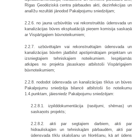
Rīgas Ģeodēziskā centra pārbaudes akti, dezinfekcijas un
analīžu rezultāti jānodod Pakalpojumu sniedzējam;
2.2.6. no jauna uzbūvētās vai rekonstruētās ūdensvada un
kanalizācijas būves ekspluatācijā pieņem komisija saskaņā
ar Vispārīgajiem būvnoteikumiem;
2.2.7. uzbūvētajām vai rekonstruētajām ūdensvada un
kanalizācijas būvēm jāatbilst apstiprinātajam projektam un
izsniegtajiem tehniskajiem noteikumiem. Iespējamās
atkāpes no projekta jāsaskaņo atbilstoši Vispārīgajiem
būvnoteikumiem;
2.2.8. nododot ūdensvada un kanalizācijas tīklus un būves
Pakalpojumu sniedzēja bilancē atbilstoši šo noteikumu
1.4.punktam, jāiesniedz Pakalpojumu sniedzējam:
2.2.8.1. izpilddokumentācija (rasējumi, shēmas) un
saskaņots projekts;
2.2.8.2. akti par segtajiem darbiem, akti par
hidrauliskajām un tehniskajām pārbaudēm, akti par
ūdensvada tīklu skalošanu un hlorēšanu, kā arī ūdens