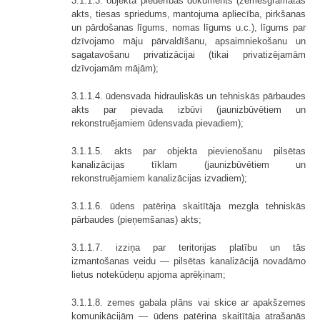
3.1.1.3. objekta piederības dokuments (zemesgrāmatas
akts, tiesas spriedums, mantojuma apliecība, pirkšanas
un pārdošanas līgums, nomas līgums u.c.), līgums par
dzīvojamo māju pārvaldīšanu, apsaimniekošanu un
sagatavošanu privatizācijai (tikai privatizējamām
dzīvojamām mājām);
3.1.1.4. ūdensvada hidrauliskās un tehniskās pārbaudes
akts par pievada izbūvi (jaunizbūvētiem un
rekonstruējamiem ūdensvada pievadiem);
3.1.1.5. akts par objekta pievienošanu pilsētas
kanalizācijas tīklam (jaunizbūvētiem un
rekonstruējamiem kanalizācijas izvadiem);
3.1.1.6. ūdens patēriņa skaitītāja mezgla tehniskās
pārbaudes (pieņemšanas) akts;
3.1.1.7. izziņa par teritorijas platību un tās
izmantošanas veidu — pilsētas kanalizācijā novadāmo
lietus notekūdeņu apjoma aprēķinam;
3.1.1.8. zemes gabala plāns vai skice ar apakšzemes
komunikācijām — ūdens patēriņa skaitītāja atrašanās