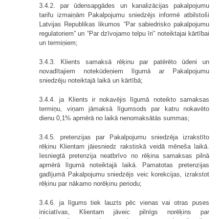
3.4.2. par ūdensapgādes un kanalizācijas pakalpojumu
tarifu izmaiņām Pakalpojumu sniedzējs informē atbilstoši
Latvijas Republikas likumos “Par sabiedrisko pakalpojumu
regulatoriem” un “Par dzīvojamo telpu īri” noteiktajai kārtībai
un termiņiem;
3.4.3. Klients samaksā rēķinu par patērēto ūdeni un
novadītajiem notekūdeņiem līgumā ar Pakalpojumu
sniedzēju noteiktajā laikā un kārtībā;
3.4.4. ja Klients ir nokavējis līgumā noteikto samaksas
termiņu, viņam jāmaksā līgumsods par katru nokavēto
dienu 0,1% apmērā no laikā nenomaksātās summas;
3.4.5. pretenzijas par Pakalpojumu sniedzēja izrakstīto
rēķinu Klientam jāiesniedz rakstiskā veidā mēneša laikā.
Iesniegtā pretenzija neatbrīvo no rēķina samaksas pilnā
apmērā līgumā noteiktajā laikā. Pamatotas pretenzijas
gadījumā Pakalpojumu sniedzējs veic korekcijas, izrakstot
rēķinu par nākamo norēķinu periodu;
3.4.6. ja līgums tiek lauzts pēc vienas vai otras puses
iniciatīvas, Klientam jāveic pilnīgs norēķins par