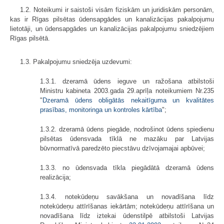
1.2. Noteikumi ir saistoši visām fiziskām un juridiskām personām,
kas ir Rīgas pilsētas ūdensapgādes un kanalizācijas pakalpojumu
lietotāji, un ūdensapgādes un kanalizācijas pakalpojumu sniedzējiem
Rīgas pilsētā.
1.3. Pakalpojumu sniedzēja uzdevumi:
1.3.1. dzeramā ūdens ieguve un ražošana atbilstoši
Ministru kabineta 2003.gada 29.aprīļa noteikumiem Nr.235
"
Dzeramā ūdens obligātās nekaitīguma un kvalitātes
prasības, monitoringa un kontroles kārtība
";
1.3.2. dzeramā ūdens piegāde, nodrošinot ūdens spiedienu
pilsētas ūdensvada tīklā ne mazāku par Latvijas
būvnormatīvā paredzēto piecstāvu dzīvojamajai apbūvei;
1.3.3. no ūdensvada tīkla piegādātā dzeramā ūdens
realizācija;
1.3.4. notekūdeņu savākšana un novadīšana līdz
notekūdeņu attīrīšanas iekārtām; notekūdeņu attīrīšana un
novadīšana līdz iztekai ūdenstilpē atbilstoši Latvijas