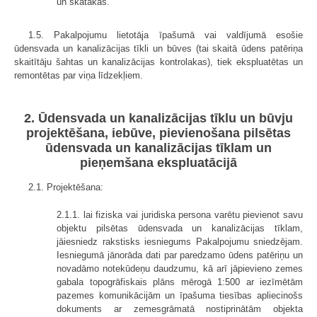
un skatakas.
1.5. Pakalpojumu lietotāja īpašumā vai valdījumā esošie
ūdensvada un kanalizācijas tīkli un būves (tai skaitā ūdens patēriņa
skaitītāju šahtas un kanalizācijas kontrolakas), tiek ekspluatētas un
remontētas par viņa līdzekļiem.
2. Ūdensvada un kanalizācijas tīklu un būvju
projektēšana, iebūve, pievienošana pilsētas
ūdensvada un kanalizācijas tīklam un
pieņemšana ekspluatācijā
2.1. Projektēšana:
2.1.1. lai fiziska vai juridiska persona varētu pievienot savu
objektu pilsētas ūdensvada un kanalizācijas tīklam,
jāiesniedz rakstisks iesniegums Pakalpojumu sniedzējam.
Iesniegumā jānorāda dati par paredzamo ūdens patēriņu un
novadāmo notekūdeņu daudzumu, kā arī jāpievieno zemes
gabala topogrāfiskais plāns mērogā 1:500 ar iezīmētām
pazemes komunikācijām un īpašuma tiesības apliecinošs
dokuments ar zemesgrāmatā nostiprinātām objekta