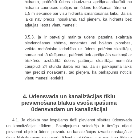
hidranta, patērētā ūdens daudzumu aprēķina atkarībā no
hidranta caurteces spējas un ūdens tecēšanas ātruma —
1,5 m sekundē par visu hidranta izmantošanas laiku. Ja šis
laiks nav precīzi nosakāms, tad pieņem, ka hidrants bez
atļaujas lietots vienu mēnesi;
3.5.3. ja ir patvaļīgi mainīta ūdens patēriņa skaitītāja
pievienošanas shēma, noņemtas vai bojātas plombas,
veikta mehāniska iedarbība uz ūdens patēriņa skaitītāju,
samazinot tā rādījumus, patēriņš tiek aprēķināts saskaņā ar
trīskāršu uzstādītā ūdens patēriņa skaitītāja nominālo
caurplūdi 24 stundu darba režīmā. Ja šī pārkāpuma laiks
nav precīzi nosakāms, tad pieņem, ka pārkāpums noticis
vienu mēnesi iepriekš.
4. Ūdensvada un kanalizācijas tīklu
pievienošana blakus esošā īpašuma
ūdensvadam un kanalizācijai
4.1. Ja objektu nav iespējams tieši pievienot pilsētas ūdensvada
un kanalizācijas tīkliem, Pakalpojumu sniedzējs ir tiesīgs atļaut
pievienot objekta ūdens pievadu un kanalizācijas izvadu saskaņā ar
šiem Noteikumiem jau esoša Klienta iekšējiem vai pagalma tīkliem