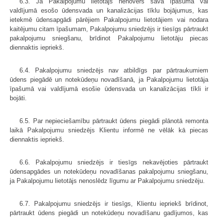
6.3. Ja Pakalpojumu lietotājs nenovērš savā īpašumā vai
valdījumā esošo ūdensvada un kanalizācijas tīklu bojājumus, kas
ietekmē ūdensapgādi pārējiem Pakalpojumu lietotājiem vai nodara
kaitējumu citam īpašumam, Pakalpojumu sniedzējs ir tiesīgs pārtraukt
pakalpojumu sniegšanu, brīdinot Pakalpojumu lietotāju piecas
diennaktis iepriekš.
6.4. Pakalpojumu sniedzējs nav atbildīgs par pārtraukumiem
ūdens piegādē un notekūdeņu novadīšanā, ja Pakalpojumu lietotāja
īpašumā vai valdījumā esošie ūdensvada un kanalizācijas tīkli ir
bojāti.
6.5. Par nepieciešamību pārtraukt ūdens piegādi plānotā remonta
laikā Pakalpojumu sniedzējs Klientu informē ne vēlāk kā piecas
diennaktis iepriekš.
6.6. Pakalpojumu sniedzējs ir tiesīgs nekavējoties pārtraukt
ūdensapgādes un notekūdeņu novadīšanas pakalpojumu sniegšanu,
ja Pakalpojumu lietotājs nenoslēdz līgumu ar Pakalpojumu sniedzēju.
6.7. Pakalpojumu sniedzējs ir tiesīgs, Klientu iepriekš brīdinot,
pārtraukt ūdens piegādi un notekūdeņu novadīšanu gadījumos, kas