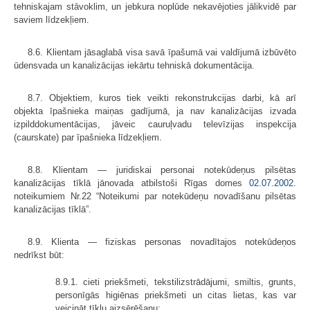
tehniskajam stāvoklim, un jebkura noplūde nekavējoties jālikvidē par
saviem līdzekļiem.
8.6. Klientam jāsaglabā visa savā īpašumā vai valdījumā izbūvēto
ūdensvada un kanalizācijas iekārtu tehniskā dokumentācija.
8.7. Objektiem, kuros tiek veikti rekonstrukcijas darbi, kā arī
objekta īpašnieka maiņas gadījumā, ja nav kanalizācijas izvada
izpilddokumentācijas, jāveic cauruļvadu televīzijas inspekcija
(caurskate) par īpašnieka līdzekļiem.
8.8. Klientam — juridiskai personai notekūdeņus pilsētas
kanalizācijas tīklā jānovada atbilstoši Rīgas domes
02.07.2002.
noteikumiem Nr.22 “Noteikumi par notekūdeņu novadīšanu pilsētas
kanalizācijas tīklā”.
8.9. Klienta — fiziskas personas novadītajos notekūdeņos
nedrīkst būt:
8.9.1. cieti priekšmeti, tekstilizstrādājumi, smiltis, grunts,
personīgās higiēnas priekšmeti un citas lietas, kas var
veicināt tīklu aizsērēšanu;