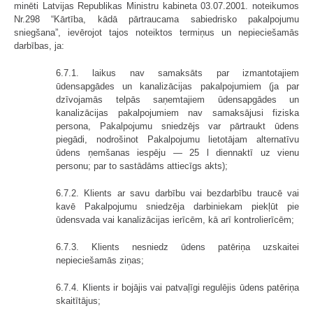
minēti Latvijas Republikas Ministru kabineta 03.07.2001. noteikumos
Nr.298 “Kārtība, kādā pārtraucama sabiedrisko pakalpojumu
sniegšana”, ievērojot tajos noteiktos termiņus un nepieciešamās
darbības, ja:
6.7.1. laikus nav samaksāts par izmantotajiem
ūdensapgādes un kanalizācijas pakalpojumiem (ja par
dzīvojamās telpās saņemtajiem ūdensapgādes un
kanalizācijas pakalpojumiem nav samaksājusi fiziska
persona, Pakalpojumu sniedzējs var pārtraukt ūdens
piegādi, nodrošinot Pakalpojumu lietotājam alternatīvu
ūdens ņemšanas iespēju — 25 l diennaktī uz vienu
personu; par to sastādāms attiecīgs akts);
6.7.2. Klients ar savu darbību vai bezdarbību traucē vai
kavē Pakalpojumu sniedzēja darbiniekam piekļūt pie
ūdensvada vai kanalizācijas ierīcēm, kā arī kontrolierīcēm;
6.7.3. Klients nesniedz ūdens patēriņa uzskaitei
nepieciešamās ziņas;
6.7.4. Klients ir bojājis vai patvaļīgi regulējis ūdens patēriņa
skaitītājus;