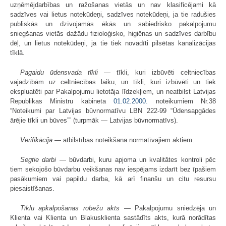
uzņēmējdarbības un ražošanas vietās un nav klasificējami kā
sadzīves vai lietus notekūdeņi, sadzīves notekūdeņi, ja tie radušies
publiskās un dzīvojamās ēkās un sabiedrisko pakalpojumu
sniegšanas vietās dažādu fizioloģisko, higiēnas un sadzīves darbību
dēļ, un lietus notekūdeņi, ja tie tiek novadīti pilsētas kanalizācijas
tīklā.
Pagaidu ūdensvada tīkli
— tīkli, kuri izbūvēti celtniecības
vajadzībām uz celtniecības laiku, un tīkli, kuri izbūvēti un tiek
ekspluatēti par Pakalpojumu lietotāja līdzekļiem, un neatbilst Latvijas
Republikas Ministru kabineta
01.02.2000.
noteikumiem Nr.38
“Noteikumi par Latvijas būvnormatīvu LBN 222-99 “Ūdensapgādes
ārējie tīkli un būves”” (turpmāk — Latvijas būvnormatīvs).
Verifikācija
— atbilstības noteikšana normatīvajiem aktiem.
Segtie darbi
— būvdarbi, kuru apjoma un kvalitātes kontroli pēc
tiem sekojošo būvdarbu veikšanas nav iespējams izdarīt bez īpašiem
pasākumiem vai papildu darba, kā arī finanšu un citu resursu
piesaistīšanas.
Tīklu apkalpošanas robežu akts
— Pakalpojumu sniedzēja un
Klienta vai Klienta un Blakusklienta sastādīts akts, kurā norādītas