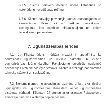
6.7.5. Klients neievēro noteikto ūdens lietošanas un
notekūdeņu novadīšanas režīmu;
6.7.6. Klients patvaļīgi pievienojis jaunus ūdensapgādes un
kanalizācijas tīklus, kā arī ierīkojis nesaskaņotu
pieslēgumu, kas neatbilst hidrauliskajiem un citiem
tehniskajiem parametriem.
7. Ugunsdzēsības ierīces
7.1. Ja Klienta ūdens mērītāja mezglā ir apvadlīnija, lai
nodrošinātu ugunsdzēsības un iekšējo hidrantu un iekšējo
ugunsdzēsības krānu darbību, Pakalpojumu sniedzējs noplombē
apvadlīnijas aizbīdni noslēgtā stāvoklī. Klients ir atbildīgs par plombas
tehnisko stāvokli un saglabāšanu.
7.2. Noņemt plombu no apvadlīnijas aizbīdņa drīkst, tikai dzēšot
ugunsgrēku vai ugunsdzēsības dienestam veicot ugunsdzēsības
sistēmas pārbaudi. Klientam 24 stundu laikā jāizsauc Pakalpojumu
sniedzēja pārstāvis aizbīdņa noplombēšanai.