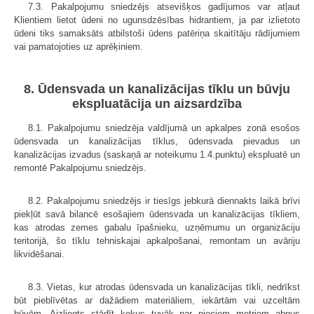
7.3. Pakalpojumu sniedzējs atsevišķos gadījumos var atļaut
Klientiem lietot ūdeni no ugunsdzēsības hidrantiem, ja par izlietoto
ūdeni tiks samaksāts atbilstoši ūdens patēriņa skaitītāju rādījumiem
vai pamatojoties uz aprēķiniem.
8. Ūdensvada un kanalizācijas tīklu un būvju
ekspluatācija un aizsardzība
8.1. Pakalpojumu sniedzēja valdījumā un apkalpes zonā esošos
ūdensvada un kanalizācijas tīklus, ūdensvada pievadus un
kanalizācijas izvadus (saskaņā ar noteikumu 1.4.punktu) ekspluatē un
remontē Pakalpojumu sniedzējs.
8.2. Pakalpojumu sniedzējs ir tiesīgs jebkurā diennakts laikā brīvi
piekļūt savā bilancē esošajiem ūdensvada un kanalizācijas tīkliem,
kas atrodas zemes gabalu īpašnieku, uzņēmumu un organizāciju
teritorijā, šo tīklu tehniskajai apkalpošanai, remontam un avāriju
likvidēšanai.
8.3. Vietas, kur atrodas ūdensvada un kanalizācijas tīkli, nedrīkst
būt pieblīvētas ar dažādiem materiāliem, iekārtām vai uzceltām
būvēm. Aizliegts stādīt kokus tuvāk par pieciem metriem abpus