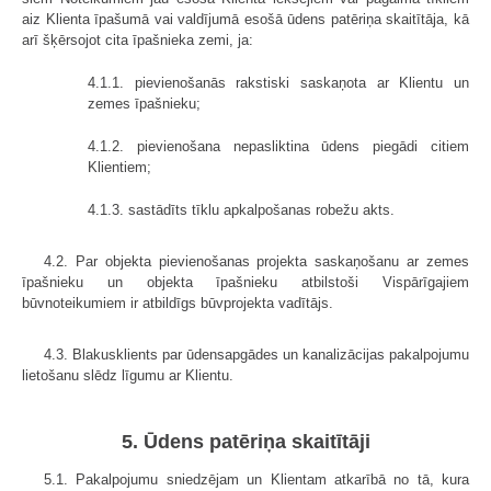
aiz Klienta īpašumā vai valdījumā esošā ūdens patēriņa skaitītāja, kā
arī šķērsojot cita īpašnieka zemi, ja:
4.1.1. pievienošanās rakstiski saskaņota ar Klientu un
zemes īpašnieku;
4.1.2. pievienošana nepasliktina ūdens piegādi citiem
Klientiem;
4.1.3. sastādīts tīklu apkalpošanas robežu akts.
4.2. Par objekta pievienošanas projekta saskaņošanu ar zemes
īpašnieku un objekta īpašnieku atbilstoši Vispārīgajiem
būvnoteikumiem ir atbildīgs būvprojekta vadītājs.
4.3. Blakusklients par ūdensapgādes un kanalizācijas pakalpojumu
lietošanu slēdz līgumu ar Klientu.
5. Ūdens patēriņa skaitītāji
5.1. Pakalpojumu sniedzējam un Klientam atkarībā no tā, kura