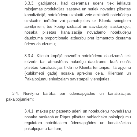
3.3.3. gadījumos, kad dzeramais ūdens tiek iekļauts
ražojamās produkcijas sastāvā un netiek novadīts pilsētas
kanalizācijā, notekūdeņu uzskaiti veic atbilstoši notekūdeņu
uzskaites ierīcēm vai pamatojoties uz Klienta sniegtiem
aprēķiniem, tos kopīgi izskatot un savstarpēji saskaņojot;
nosaka pilsētas kanalizācijā novadāmo notekūdeņu
daudzuma proporcionālo attiecību pret izmantoto dzeramā
ūdens daudzumu;
3.3.4. Klienta kopējā novadīto notekūdeņu daudzumā tiek
ietverts tas atmosfēras nokrišņu daudzums, kurš nonāk
pilsētas kanalizācijas tīklā no Klienta teritorijas. Tā apjomu
(kubikmetri gadā) nosaka aprēķinu ceļā, Klientam un
Pakalpojumu sniedzējam savstarpēji vienojoties.
3.4. Norēķinu kārtība par ūdensapgādes un kanalizācijas
pakalpojumiem:
3.4.1. maksu par patērēto ūdeni un notekūdeņu novadīšanu
nosaka saskaņā ar Rīgas pilsētas sabiedrisko pakalpojumu
regulatora noteiktajiem ūdensapgādes un kanalizācijas
pakalpojumu tarifiem;