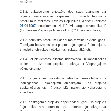
robežām;
2.1.2. pakalpojumu sniedzējs dod savu atzinumu par
objekta pievienošanas iespējām un izsniedz tehniskos
noteikumus atbilstoši Latvijas Republikas Ministru kabineta
01.04.1997.
noteikumiem Nr.112 “Vispārīgie būvnoteikumi”
(turpmāk — Vispārīgie būvnoteikumi) 20 darbdienu laikā;
2.1.3. tehnisko noteikumu derīguma termiņš ir viens gads.
Termiņam beidzoties, pēc pieprasītāja lūguma Pakalpojumu
sniedzējs tehniskos noteikumus izskata atkārtoti;
2.1.4. lai pievienotos pilsētas ūdensvada un kanalizācijas
tīkliem, ir jāizstrādā projekts saskaņā ar Vispārīgajiem
būvnoteikumiem;
2.1.5. projekts tiek izskatīts ne vēlāk kā mēneša laikā no tā
iesniegšanas Pakalpojumu sniedzējam. Pēc projekta
saskaņošanas divi tā eksemplāri paliek pie Pakalpojumu
sniedzēja;
2.1.6. saskaņotais projekts ir spēkā vienu gadu. Ja projekts
šajā laikā nav īstenots, tas atkārtoti jāsaskaņo ar