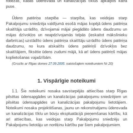
robežas, kādās ūdensvada un kanalizācijas tīklus apkalpos katra
puse.
Ūdens patēriņa starpība
— starpība, kas veidojas starp
Pakalpojumu sniedzēja valdījumā esošā mājas kopējā ūdens patēriņa
skaitītāja uzrādīto, dzīvojamai mājai piegādāto ūdens daudzumu un
mājas dzīvokļos un neapdzīvojamās telpās (ieskaitot mākslinieku
darbnīcas) uzstādīto ūdens patēriņa skaitītāju uzrādīto ūdens patēriņa
daudzumu, no kura atskaitīts ūdens patēriņš dzīvokļos bez
skaitītājiem, fiksētie ūdens zudumi mājā, kā arī ūdens patēriņš mājas
koplietošanas vajadzībām.
(Grozīts ar Rīgas domes
27.09.2005.
saistošajiem noteikumiem Nr.20)
1. Vispārīgie noteikumi
1.1. Šie noteikumi nosaka savstarpējās attiecības starp Rīgas
pilsētas ūdensapgādes un kanalizācijas pakalpojumu sniedzējiem un
pilsētas ūdensapgādes un kanalizācijas pakalpojumu lietotājiem.
Noteikumi nosaka projektēšanas, jaunu un rekonstruējamu ūdensvada
un kanalizācijas tīklu un būvju ekspluatācijā pieņemšanas kārtību, kā
arī attiecības, kas veidojas starp Pakalpojumu sniedzēju un
Pakalpojumu lietotāju un norēķinu kārtību par šiem pakalpojumiem.