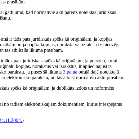
aļas prasībām.
ai gadījumu, kad normatīvie akti paredz noteiktas juridiskas
īšanu.
mā ir tāds pats juridiskais spēks kā oriģinālam, ja kopijas,
rasībām un ja papīra kopijas, noraksta vai izraksta izsniedzējs
n tas atbilst šā likuma prasībām.
r tāds pats juridiskais spēks kā oriģinālam, ja persona, kurai
inālu kopijas, norakstus vai izrakstus, ir apliecinājusi tā
isko parakstu, ja puses šā likuma
3.panta
otrajā daļā noteiktajā
ar elektronisko parakstu, un tas atbilst normatīvo aktu prasībām.
skais spēks kā oriģinālam, ja dublikāts izdots un noformēts
ai no tādiem elektroniskajiem dokumentiem, kurus ir iespējams
24.11.2004.
)