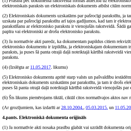
(1) Prasība pēc dokumenta rakstveida formas attiecībā uz elektronisko
elektroniskais paraksts un elektroniskais dokuments atbilst citām nor
(2) Elektroniskais dokuments uzskatāms par pašrocīgi parakstītu, ja t
uzskata par pašrocīgi parakstītu arī tajos gadījumos, kad tam ir elekt
parakstīšanu ar elektronisko parakstu ir vienojušās rakstveidā. Šādā
papīra vai elektroniski ar drošu elektronisko parakstu.
(3) Ja normatīvie akti paredz, ka dokumentam papildus citiem rekvizīt
elektronisko dokumentu ir izpildīta, ja elektroniskajam dokumentam ir 
paraksts, ja puses šā panta otrajā daļā noteiktajā kārtībā rakstveidā v
parakstu.
(4)
(Izslēgta ar
11.05.2017
. likumu)
(5) Elektronisko dokumentu apritē starp valsts un pašvaldību iestādē
elektroniskais dokuments uzskatāms par parakstītu, ja tam ir drošs elek
puses šā panta otrajā daļā noteiktajā kārtībā rakstveidā vienojušās pa
(6) Šis likums piemērojams tiktāl, ciktāl citos normatīvajos aktos na
(Ar grozījumiem, kas izdarīti ar
28.10.2004.
,
05.03.2015.
un
11.05.2
4.pants. Elektroniskā dokumenta oriģināls
(1) Ja normatīvie akti nosaka prasību glabāt vai uzrādīt dokumenta oriģ