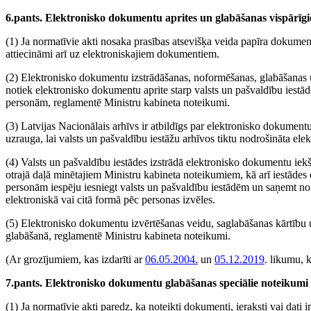
6.pants. Elektronisko dokumentu aprites un glabāšanas vispārīg
(1) Ja normatīvie akti nosaka prasības atsevišķa veida papīra dokumen
attiecināmi arī uz elektroniskajiem dokumentiem.
(2) Elektronisko dokumentu izstrādāšanas, noformēšanas, glabāšanas un
notiek elektronisko dokumentu aprite starp valsts un pašvaldību iestā
personām, reglamentē Ministru kabineta noteikumi.
(3) Latvijas Nacionālais arhīvs ir atbildīgs par elektronisko dokumentu 
uzrauga, lai valsts un pašvaldību iestāžu arhīvos tiktu nodrošināta e
(4) Valsts un pašvaldību iestādes izstrādā elektronisko dokumentu iekšē
otrajā daļā minētajiem Ministru kabineta noteikumiem, kā arī iestādes 
personām iespēju iesniegt valsts un pašvaldību iestādēm un saņemt no
elektroniskā vai citā formā pēc personas izvēles.
(5) Elektronisko dokumentu izvērtēšanas veidu, saglabāšanas kārtību
glabāšanā, reglamentē Ministru kabineta noteikumi.
(Ar grozījumiem, kas izdarīti ar
06.05.2004.
un
05.12.2019
. likumu, 
7.pants. Elektronisko dokumentu glabāšanas speciālie noteikumi
(1) Ja normatīvie akti paredz, ka noteikti dokumenti, ieraksti vai dati i