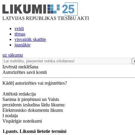
LATVIJAS REPUBLIKAS TIESĪBU AKTI
veidi
tēmas
visvairāk skatītie
jaunākie
uz sākumu
Izvērstā meklēšana
Autorizēties savā kontā
Kādēļ autorizēties vai reģistrēties?
Attēlotā redakcija
Saeima ir pieņēmusi un Valsts
prezidents izsludina šādu likumu:
Elektronisko dokumentu likums
I nodaļa
Vispārīgie noteikumi
1.pants. Likumā lietotie termini