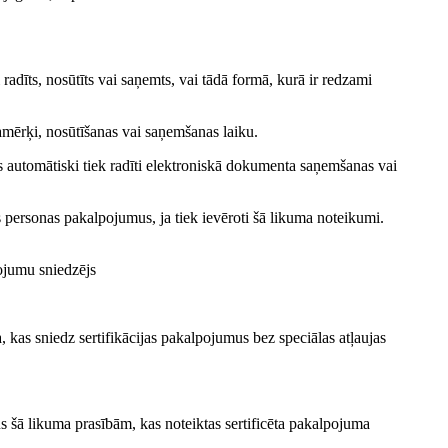
radīts, nosūtīts vai saņemts, vai tādā formā, kurā ir redzami
lamērķi, nosūtīšanas vai saņemšanas laiku.
s automātiski tiek radīti elektroniskā dokumenta saņemšanas vai
as personas pakalpojumus, ja tiek ievēroti šā likuma noteikumi.
pojumu sniedzējs
a, kas sniedz sertifikācijas pakalpojumus bez speciālas atļaujas
s šā likuma prasībām, kas noteiktas sertificēta pakalpojuma