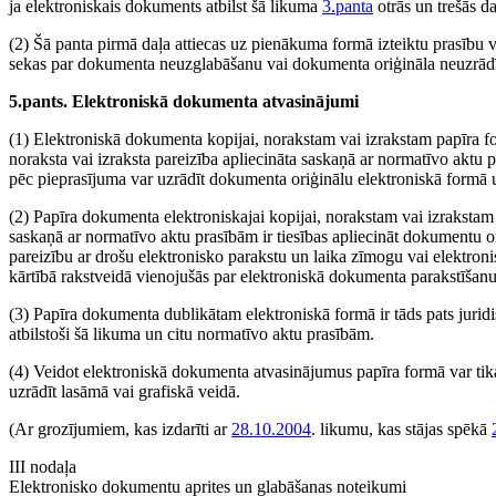
ja elektroniskais dokuments atbilst šā likuma
3.panta
otrās un trešās d
(2) Šā panta pirmā daļa attiecas uz pienākuma formā izteiktu prasību v
sekas par dokumenta neuzglabāšanu vai dokumenta oriģināla neuzrād
5.pants. Elektroniskā dokumenta atvasinājumi
(1) Elektroniskā dokumenta kopijai, norakstam vai izrakstam papīra for
noraksta vai izraksta pareizība apliecināta saskaņā ar normatīvo aktu p
pēc pieprasījuma var uzrādīt dokumenta oriģinālu elektroniskā formā u
(2) Papīra dokumenta elektroniskajai kopijai, norakstam vai izrakstam i
saskaņā ar normatīvo aktu prasībām ir tiesības apliecināt dokumentu oriģ
pareizību ar drošu elektronisko parakstu un laika zīmogu vai elektron
kārtībā rakstveidā vienojušās par elektroniskā dokumenta parakstīšanu 
(3) Papīra dokumenta dublikātam elektroniskā formā ir tāds pats juridi
atbilstoši šā likuma un citu normatīvo aktu prasībām.
(4) Veidot elektroniskā dokumenta atvasinājumus papīra formā var tik
uzrādīt lasāmā vai grafiskā veidā.
(Ar grozījumiem, kas izdarīti ar
28.10.2004
. likumu, kas stājas spēkā
III nodaļa
Elektronisko dokumentu aprites un glabāšanas noteikumi