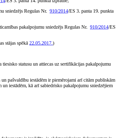
014
/ES 3. panta 14. punkta izpratnē;
u sniedzējs Regulas Nr.
910/2014
/ES 3. panta 19. punkta
zticamības pakalpojumu sniedzējs Regulas Nr.
910/2014
/ES
kas stājas spēkā
22.05.2017.
)
tiesisko statusu un attiecas uz sertifikācijas pakalpojumu
s un pašvaldību iestādēm ir piemērojami arī citām publiskām
m un iestādēm, kā arī sabiedrisko pakalpojumu sniedzējiem