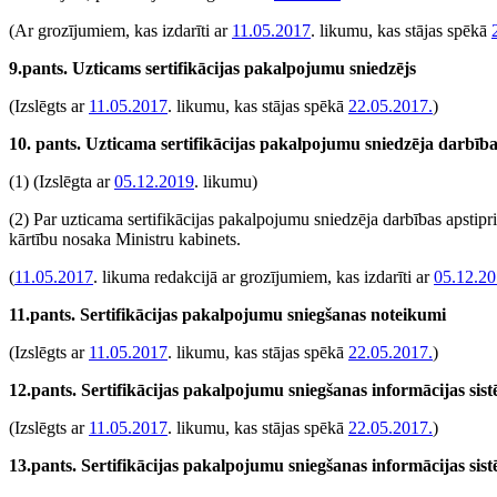
(Ar grozījumiem, kas izdarīti ar
11.05.2017
. likumu, kas stājas spēkā
9.pants. Uzticams sertifikācijas pakalpojumu sniedzējs
(Izslēgts ar
11.05.2017
. likumu, kas stājas spēkā
22.05.2017.
)
10. pants. Uzticama sertifikācijas pakalpojumu sniedzēja darbīb
(1)
(Izslēgta ar
05.12.2019
. likumu)
(2) Par uzticama sertifikācijas pakalpojumu sniedzēja darbības apst
kārtību nosaka Ministru kabinets.
(
11.05.2017
. likuma redakcijā ar grozījumiem, kas izdarīti ar
05.12.2
11.pants. Sertifikācijas pakalpojumu sniegšanas noteikumi
(Izslēgts ar
11.05.2017
. likumu, kas stājas spēkā
22.05.2017.
)
12.pants. Sertifikācijas pakalpojumu sniegšanas informācijas si
(Izslēgts ar
11.05.2017
. likumu, kas stājas spēkā
22.05.2017.
)
13.pants. Sertifikācijas pakalpojumu sniegšanas informācijas si