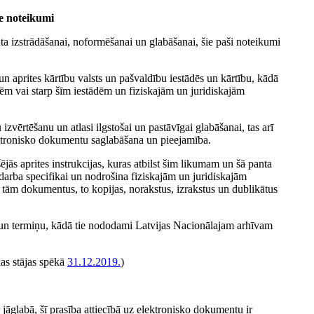
ie noteikumi
ta izstrādāšanai, noformēšanai un glabāšanai, šie paši noteikumi
 aprites kārtību valsts un pašvaldību iestādēs un kārtību, kādā
dēm vai starp šīm iestādēm un fiziskajām un juridiskajām
izvērtēšanu un atlasi ilgstošai un pastāvīgai glabāšanai, tas arī
lektronisko dokumentu saglabāšana un pieejamība.
jās aprites instrukcijas, kuras atbilst šim likumam un šā panta
darba specifikai un nodrošina fiziskajām un juridiskajām
 tām dokumentus, to kopijas, norakstus, izrakstus un dublikātus
 un termiņu, kādā tie nododami Latvijas Nacionālajam arhīvam
kas stājas spēkā
31.12.2019.
)
r jāglabā, šī prasība attiecībā uz elektronisko dokumentu ir