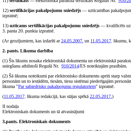
11)
sertifikāts
— elektroniskā paraksta sertifikāts Regulas Nr.
910/2
12)
sertifikācijas pakalpojumu sniedzējs
— uzticamības pakalpojum
izpratnē;
13)
uzticams sertifikācijas pakalpojumu sniedzējs
— kvalificēts u
3. panta 20. punkta izpratnē.
(Ar grozījumiem, kas izdarīti ar
24.05.2007.
un
11.05.2017
. likumu, 
2. pants. Likuma darbība
(1) Šis likums nosaka elektroniskā dokumenta un elektroniskā paraksta 
sniegšanu atbilstoši Regulā Nr.
910/2014
/ES noteiktajām prasībām.
(2) Šā likuma noteikumi par elektronisko dokumentu apriti starp valst
personām un to iestādēm, tiesām, tiesu sistēmai piederīgajām personā
likuma "
Par sabiedrisko pakalpojumu regulatoriem
" izpratnē.
(
11.05.2017
. likuma redakcijā, kas stājas spēkā
22.05.2017.
)
II nodaļa
Elektroniskais dokuments un tā atvasinājumi
3.pants. Elektroniskais dokuments