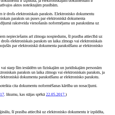
 dokumentu ir izpildīta, ja elektroniskajam dokumentam ir
matīvajos aktos noteiktajām prasībām.
am ir drošs elektroniskais paraksts. Elektronisko dokumentu
roniskais paraksts un puses par elektroniskā dokumenta
 gadījumā rakstveida vienošanās noformējama un parakstāma uz
iem nepieciešams arī zīmoga nospiedums, šī prasība attiecībā uz
drošs elektroniskais paraksts un laika zīmogs vai elektroniskais
ienojušās par elektroniskā dokumenta parakstīšanu ar elektronisko
m vai starp šīm iestādēm un fiziskajām un juridiskajām personām
troniskais paraksts un laika zīmogs vai elektroniskais paraksts, ja
r elektroniskā dokumenta parakstīšanu ar elektronisko parakstu.
v noteikta cita dokumentu noformēšanas kārtība un nosacījumi.
017
. likumu, kas stājas spēkā
22.05.2017.
)
inālu, šī prasība attiecībā uz elektronisko dokumentu ir izpildīta,