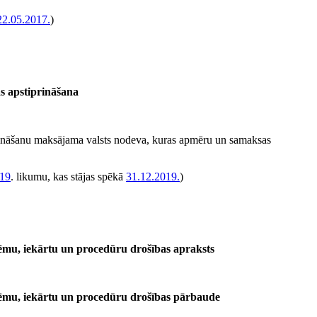
22.05.2017.
)
as apstiprināšana
iprināšanu maksājama valsts nodeva, kuras apmēru un samaksas
019
. likumu, kas stājas spēkā
31.12.2019.
)
stēmu, iekārtu un procedūru drošības apraksts
stēmu, iekārtu un procedūru drošības pārbaude