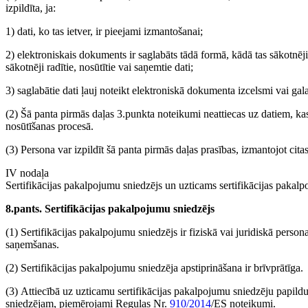
izpildīta, ja:
1) dati, ko tas ietver, ir pieejami izmantošanai;
2) elektroniskais dokuments ir saglabāts tādā formā, kādā tas sākotnēji 
sākotnēji radītie, nosūtītie vai saņemtie dati;
3) saglabātie dati ļauj noteikt elektroniskā dokumenta izcelsmi vai ga
(2) Šā panta pirmās daļas 3.punkta noteikumi neattiecas uz datiem, ka
nosūtīšanas procesā.
(3) Persona var izpildīt šā panta pirmās daļas prasības, izmantojot cit
IV nodaļa
Sertifikācijas pakalpojumu sniedzējs un uzticams sertifikācijas pakal
8.pants. Sertifikācijas pakalpojumu sniedzējs
(1) Sertifikācijas pakalpojumu sniedzējs ir fiziskā vai juridiskā person
saņemšanas.
(2) Sertifikācijas pakalpojumu sniedzēja apstiprināšana ir brīvprātīga.
(3) Attiecībā uz uzticamu sertifikācijas pakalpojumu sniedzēju papildu
sniedzējam, piemērojami Regulas Nr.
910/2014
/ES noteikumi.