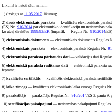
Likumā ir lietoti šādi termini:
1)
(izslēgts ar
11.05.2017
. likumu)
;
2)
drošs elektroniskais paraksts
— kvalificēts elektroniskais paraks
(ES) Nr.
910/2014
par elektronisko identifikāciju un uzticamības pak
ko atceļ direktīvu
1999/93/EK
(turpmāk — Regula Nr.
910/2014
/ES)
3)
elektroniskais dokuments
— elektroniskais dokuments Regulas 
4)
elektroniskais paraksts
— elektroniskais paraksts Regulas Nr.
91
5)
elektroniskā paraksta pārbaudes dati
— validācijas dati Regula
6)
elektroniskā paraksta radīšanas dati
— elektroniskā paraksta ra
izpratnē;
7)
kvalificēts sertifikāts
— kvalificēts elektroniskā paraksta sertifik
8)
laika zīmogs
— kvalificēts elektroniskais laika zīmogs Regulas N
9)
parakstītājs
— parakstītājs Regulas Nr.
910/2014
/ES 3. panta 9. 
10)
sertifikācijas pakalpojumi
— uzticamības pakalpojumi Regulas