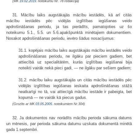
(MK
19.02.2019.
noteikumu Nr. 78 redakcijā)
31. Mācību laiks augstākajās mācību iestādēs, kā arī citās
mācību iestādēs pēc vidējās izglītības iegūšanas veido
apdrošināšanas periodu, ja tas pierādīts, pamatojoties uz šo
noteikumu 5.1., 5.5. un 5.6.apakšpunktā minētajiem dokumentiem.
Nosakot apdrošināšanas periodu, ievēro šādus nosacījumus:
31.1. kopējais mācību laiks augstākajās mācību iestādēs veido
apdrošināšanas periodu, ne ilgāku par pieciem gadiem, bet
attiecībā uz specialitātēm, kurās izglītības iegūšanai bija
noteikti vairāk nekā pieci gadi, — ne ilgāku par sešiem gadiem;
31.2. mācību laiku augstākajās un citās mācību iestādēs pēc
vidējās izglītības iegūšanas ieskaita apdrošināšanas stāžā
neatkarīgi no tā, vai attiecīgā mācību iestāde ir pabeigta, bet
kopumā — ne vairāk kā piecus gadus.
(Grozīts ar MK
03.05.2005.
noteikumiem Nr.304)
32. Ja dokumentos nav norādīts mācību perioda sākuma datums
un mēnesis, par perioda sākuma datumu uzskata dokumentā minētā
gada 1.septembri.