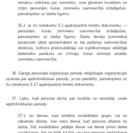
iemaksu veikšanu par zemnieku, viņa ģimenes locekļiem un
citām personām, kuras zemnieku saimniecībā strādājušas,
pamatojoties uz darba līgumu;
35.2. ar šo noteikumu 5.1.apakšpunktā minēto dokumentu, —
personām, kuras zemnieku saimniecībā strādājušas,
pamatojoties uz darba līgumu. Darba devēja (zemnieka)
parakstam jābūt apstiprinātam ar tās padomju saimniecības
direktora, kolhoza priekšsēdētāja vai izpildkomitejas atbildīgā
darbinieka parakstu un zīmogu, kuras teritorijā atradās
zemnieku saimniecība.
36. Garīgā personāla kalpošanas periodu reliģiskajās organizācijās
uzskata par apdrošināšanas periodu, ja tas pierādīts, pamatojoties uz
šo noteikumu 5.17.apakšpunktā minēto dokumentu.
37. Laiks, kad persona atzīta par invalīdu un nestrādā, veido
apdrošināšanas periodu:
37.1. no dienas, kad noteikta invaliditātes grupa, vai no
nākamās dienas, kas seko dienai, kad persona atlaista no
darba, līdz invaliditātes pēdējai dienai vai dienai pirms darba
uzsākšanas, bet ne ilgāk kā līdz vecuma pensijas piešķiršanai