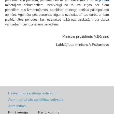
periodus, kuri pierādīti, pamatojoties uz šo noteikumu
5.
un
16.punktā
minētajiem dokumentiem, neatkarīgi no tā, vai ziņas par šiem
periodiem būs izmantojamas, aprēķinot attiecīgā sociālā pakalpojuma
apmēru. Aģentūra pēc personas lūguma uzskaita arī tos darba un tam
pielīdzinātos periodus, kuri uzskaites laikā nav uzskatāmi par darba
vai darbam pielīdzinātiem periodiem.
Ministru prezidents A.Bērziņš
Labklājības ministrs A.Požarnovs
Pašvaldību saistošie noteikumi
Administratīvās atbildības ceļvedis
Apmācības
Pilnā versija
Par Likumi.lv