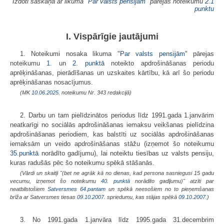
Izdoti saskaņā ar likuma "
Par valsts pensijām
" pārejas noteikumu
2.1
punktu
I. Vispārīgie jautājumi
1. Noteikumi nosaka likuma "
Par valsts pensijām
" pārejas
noteikumu
1.
un
2. punktā
noteikto apdrošināšanas periodu
aprēķināšanas, pierādīšanas un uzskaites kārtību, kā arī šo periodu
aprēķināšanas nosacījumus.
(MK
10.06.2025.
noteikumu Nr. 343 redakcijā)
2. Darbu un tam pielīdzinātos periodus līdz 1991.gada 1.janvārim
neatkarīgi no sociālās apdrošināšanas iemaksu veikšanas pielīdzina
apdrošināšanas periodiem, kas balstīti uz sociālās apdrošināšanas
iemaksām un veido apdrošināšanas stāžu (izņemot šo noteikumu
35.punktā
norādīto gadījumu), lai noteiktu tiesības uz valsts pensiju,
kuras radušās pēc šo noteikumu spēkā stāšanās.
(Vārdi un skaitļi "(bet ne agrāk kā no dienas, kad persona sasniegusi 15 gadu
vecumu, izņemot šo noteikumu
40. punktā
norādīto gadījumu)" atzīti par
neatbilstošiem
Satversmes
64.pantam
un spēkā neesošiem no to pieņemšanas
brīža ar Satversmes tiesas
09.10.2007.
spriedumu, kas stājas spēkā
09.10.2007.
)
3. No 1991.gada 1.janvāra līdz 1995.gada 31.decembrim