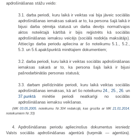
apdrošināšanas stāžu veido:
3.1. darba periodi, kuru laikā ir veiktas vai bija jāveic sociālās
apdrošināšanas iemaksas sakarā ar to, ka persona šajā laikā ir
bijusi darba ņēmēja statusā un darba devējs normatīvajos
aktos noteiktajā kārtībā ir bijis reģistrēts kā sociālās
apdrošināšanas iemaksu veicējs (sociālā nodokļa maksātājs).
Attiecīgo darba periodu apliecina ar šo noteikumu 5.1., 5.2.,
5.3. un 5.6.apakšpunktā minētajiem dokumentiem;
3.2. darba periodi, kuru laikā ir veiktas sociālās apdrošināšanas
iemaksas sakarā ar to, ka persona šajā laikā ir bijusi
pašnodarbinātās personas statusā;
3.3. darbam pielīdzinātie periodi, kuru laikā veiktas sociālās
apdrošinā­šanas iemaksas, kā arī šo noteikumu
24.
,
25.
,
26.
un
37.punktā
minētie periodi neatkarīgi no sociālās
apdrošināšanas iemaksu veikšanas.
(MK
03.05.2005.
noteikumu Nr.304 redakcijā, kas grozīta ar MK
21.01.2014.
noteikumiem Nr.33)
4. Apdrošināšanas periodu apliecinošus dokumentus iesniedz
Valsts sociālās apdrošināšanas aģentūrā (turpmāk — aģentūra).