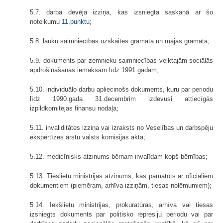
5.7. darba devēja izziņa, kas izsniegta saskaņā ar šo
noteikumu
11.punktu
;
5.8. lauku saimniecības uzskaites grāmata un mājas grāmata;
5.9. dokuments par zemnieku saimniecības veiktajām sociālās
apdrošināšanas iemaksām līdz 1991.gadam;
5.10. individuālo darbu apliecinošs dokuments, kuru par periodu
līdz 1990.gada 31.decembrim izdevusi attiecīgās
izpildkomitejas finansu nodaļa;
5.11. invaliditātes izziņa vai izraksts no Veselības un darbspēju
ekspertīzes ārstu valsts komisijas akta;
5.12. medicīnisks atzinums bērnam invalīdam kopš bērnības;
5.13. Tieslietu ministrijas atzinums, kas pamatots ar oficiāliem
dokumentiem (piemēram, arhīva izziņām, tiesas nolēmumiem);
5.14. Iekšlietu ministrijas, prokuratūras, arhīva vai tiesas
izsniegts dokuments par politisko represiju periodu vai par