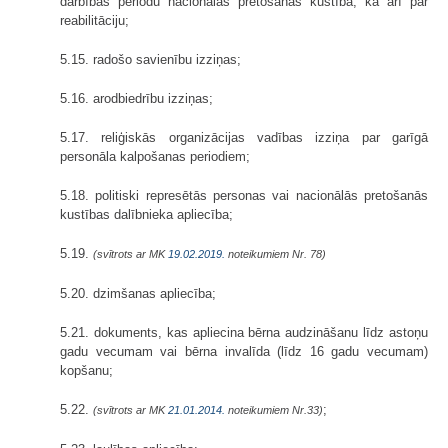
darbības periodu nacionālās pretošanās kustībā, kā arī par
reabilitāciju;
5.15. radošo savienību izziņas;
5.16. arodbiedrību izziņas;
5.17. reliģiskās organizācijas vadības izziņa par garīgā
personāla kalpošanas periodiem;
5.18. politiski represētās personas vai nacionālās pretošanās
kustības dalībnieka apliecība;
5.19.
(svītrots ar MK
19.02.2019.
noteikumiem Nr. 78)
5.20. dzimšanas apliecība;
5.21. dokuments, kas apliecina bērna audzināšanu līdz astoņu
gadu vecumam vai bērna invalīda (līdz 16 gadu vecumam)
kopšanu;
5.22.
;
(svītrots ar MK
21.01.2014.
noteikumiem Nr.33)