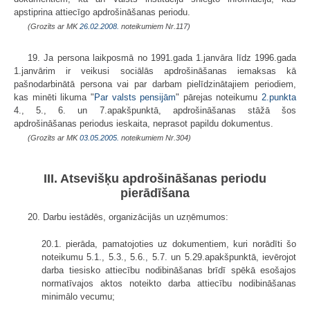
apstiprina attiecīgo apdrošināšanas periodu.
(Grozīts ar MK
26.02.2008.
noteikumiem Nr.117)
19. Ja persona laikposmā no 1991.gada 1.janvāra līdz 1996.gada
1.janvārim ir veikusi sociālās apdrošināšanas iemaksas kā
pašnodarbinātā persona vai par darbam pielīdzinātajiem periodiem,
kas minēti likuma "
Par valsts pensijām
" pārejas noteikumu
2.punkta
4., 5., 6. un 7.apakšpunktā, apdrošināšanas stāžā šos
apdrošināšanas periodus ieskaita, neprasot papildu dokumentus.
(Grozīts ar MK
03.05.2005.
noteikumiem Nr.304)
III. Atsevišķu apdrošināšanas periodu
pierādīšana
20. Darbu iestādēs, organizācijās un uzņēmumos:
20.1. pierāda, pamatojoties uz dokumentiem, kuri norādīti šo
noteikumu 5.1., 5.3., 5.6., 5.7. un 5.29.apakšpunktā, ievērojot
darba tiesisko attiecību nodibināšanas brīdī spēkā esošajos
normatīvajos aktos noteikto darba attiecību nodibināšanas
minimālo vecumu;