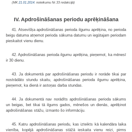
(MK
21.01.2014.
noteikumu Nr.33 redakcijā)
IV. Apdrošināšanas periodu aprēķināšana
41. Atsevišķa apdrošināšanas perioda ilgumu aprēķina, no perioda
beigu datuma atņemot perioda sākuma datumu un iegūtajam periodam
pieskaitot vienu dienu.
42. Apdrošināšanas perioda ilgumu aprēķina, pieņemot, ka mēnesī
ir 30 dienu.
43. Ja dokumentā par apdrošināšanas periodu ir norāde tikai par
nostrādāto stundu skaitu, apdrošināšanas perioda ilgumu aprēķina,
pieņemot, ka dienā ir astoņas darba stundas.
44. Ja dokumentā nav norādīts apdrošināšanas perioda sākums
un beigas, bet tikai tā ilgums gados, mēnešos un dienās, aprēķinot
apdrošināšanas stāžu, izmanto šo informāciju.
45. Katru apdrošināšanas periodu, kas izteikts kā kalendāra laika
vienība, kopējā apdrošināšanas stāžā ieskaita vienu reizi, pirms