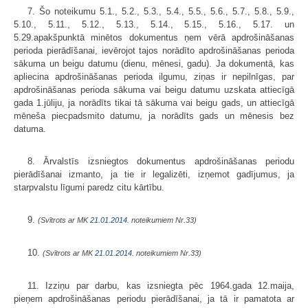
7. Šo noteikumu 5.1., 5.2., 5.3., 5.4., 5.5., 5.6., 5.7., 5.8., 5.9.,
5.10., 5.11., 5.12., 5.13., 5.14., 5.15., 5.16., 5.17. un
5.29.apakšpunktā minētos dokumentus ņem vērā apdrošināšanas
perioda pierādīšanai, ievērojot tajos norādīto apdrošināšanas perioda
sākuma un beigu datumu (dienu, mēnesi, gadu). Ja dokumentā, kas
apliecina apdrošināšanas perioda ilgumu, ziņas ir nepilnīgas, par
apdrošināšanas perioda sākuma vai beigu datumu uzskata attiecīgā
gada 1.jūliju, ja norādīts tikai tā sākuma vai beigu gads, un attiecīgā
mēneša piecpadsmito datumu, ja norādīts gads un mēnesis bez
datuma.
8. Ārvalstīs izsniegtos dokumentus apdrošināšanas periodu
pierādīšanai izmanto, ja tie ir legalizēti, izņemot gadījumus, ja
starpvalstu līgumi paredz citu kārtību.
9.
(Svītrots ar MK
21.01.2014.
noteikumiem Nr.33)
10.
(Svītrots ar MK
21.01.2014.
noteikumiem Nr.33)
11. Izziņu par darbu, kas izsniegta pēc 1964.gada 12.maija,
pieņem apdrošināšanas periodu pierādīšanai, ja tā ir pamatota ar