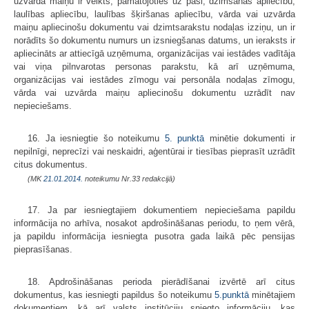
uzvārda maiņu ir veikts, pamatojoties uz pasi, dzimšanas apliecību,
laulības apliecību, laulības šķiršanas apliecību, vārda vai uzvārda
maiņu apliecinošu dokumentu vai dzimtsarakstu nodaļas izziņu, un ir
norādīts šo dokumentu numurs un izsniegšanas datums, un ieraksts ir
apliecināts ar attiecīgā uzņēmuma, organizācijas vai iestādes vadītāja
vai viņa pilnvarotas personas parakstu, kā arī uzņēmuma,
organizācijas vai iestādes zīmogu vai personāla nodaļas zīmogu,
vārda vai uzvārda maiņu apliecinošu dokumentu uzrādīt nav
nepieciešams.
16. Ja iesniegtie šo noteikumu
5. punktā
minētie dokumenti ir
nepilnīgi, neprecīzi vai neskaidri, aģentūrai ir tiesības pieprasīt uzrādīt
citus dokumentus.
(MK
21.01.2014.
noteikumu Nr.33 redakcijā)
17. Ja par iesniegtajiem dokumentiem nepieciešama papildu
informācija no arhīva, nosakot apdrošināšanas periodu, to ņem vērā,
ja papildu informācija iesniegta pusotra gada laikā pēc pensijas
pieprasīšanas.
18. Apdrošināšanas perioda pierādīšanai izvērtē arī citus
dokumentus, kas iesniegti papildus šo noteikumu
5.punktā
minētajiem
dokumentiem, kā arī valsts institūciju sniegto informāciju, kas