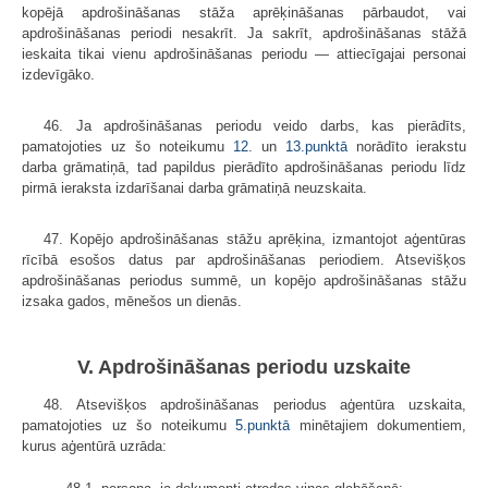
kopējā apdrošināšanas stāža aprēķināšanas pārbaudot, vai
apdrošināšanas periodi nesakrīt. Ja sakrīt, apdrošināšanas stāžā
ieskaita tikai vienu apdrošināšanas periodu — attiecīgajai personai
izdevīgāko.
46. Ja apdrošināšanas periodu veido darbs, kas pierādīts,
pamatojoties uz šo noteikumu
12.
un
13.punktā
norādīto ierakstu
darba grāmatiņā, tad papildus pierādīto apdrošināšanas periodu līdz
pirmā ieraksta izdarīšanai darba grāmatiņā neuzskaita.
47. Kopējo apdrošināšanas stāžu aprēķina, izmantojot aģentūras
rīcībā esošos datus par apdrošināšanas periodiem. Atsevišķos
apdrošināšanas periodus summē, un kopējo apdrošināšanas stāžu
izsaka gados, mēnešos un dienās.
V. Apdrošināšanas periodu uzskaite
48. Atsevišķos apdrošināšanas periodus aģentūra uzskaita,
pamatojoties uz šo noteikumu
5.punktā
minētajiem dokumentiem,
kurus aģentūrā uzrāda: