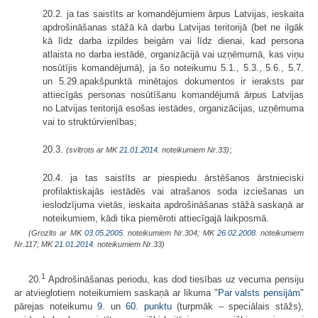
20.2. ja tas saistīts ar komandējumiem ārpus Latvijas, ieskaita
apdrošinā­šanas stāžā kā darbu Latvijas teritorijā (bet ne ilgāk
kā līdz darba izpildes beigām vai līdz dienai, kad persona
atlaista no darba iestādē, organizācijā vai uzņēmumā, kas viņu
nosūtījis komandējumā), ja šo noteikumu 5.1., 5.3., 5.6., 5.7.
un 5.29.apakšpunktā minētajos dokumentos ir ieraksts par
attiecīgās personas nosūtīšanu komandējumā ārpus Latvijas
no Latvijas teritorijā esošas iestādes, organizācijas, uzņēmuma
vai to struktūrvienības;
20.3.
;
(svītrots ar MK
21.01.2014.
noteikumiem Nr.33)
20.4. ja tas saistīts ar piespiedu ārstēšanos ārstnieciski
profilaktiskajās iestādēs vai atrašanos soda izciešanas un
ieslodzījuma vietās, ieskaita apdrošināšanas stāžā saskaņā ar
noteikumiem, kādi tika piemēroti attiecīgajā laikposmā.
(Grozīts ar MK
03.05.2005.
noteikumiem Nr.304; MK
26.02.2008.
noteikumiem
Nr.117; MK
21.01.2014.
noteikumiem Nr.33)
1
20.
Apdrošināšanas periodu, kas dod tiesības uz vecuma pensiju
ar atvieglotiem noteikumiem saskaņā ar likuma "
Par valsts pensijām
"
pārejas noteikumu
9.
un
60. punktu
(turpmāk – speciālais stāžs),