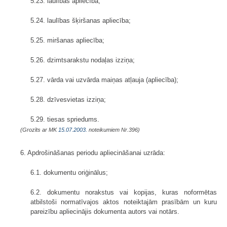
5.23. laulības apliecība;
5.24. laulības šķiršanas apliecība;
5.25. miršanas apliecība;
5.26. dzimtsarakstu nodaļas izziņa;
5.27. vārda vai uzvārda maiņas atļauja (apliecība);
5.28. dzīvesvietas izziņa;
5.29. tiesas spriedums.
(Grozīts ar MK
15.07.2003.
noteikumiem Nr.396)
6. Apdrošināšanas periodu apliecināšanai uzrāda:
6.1. dokumentu oriģinālus;
6.2. dokumentu norakstus vai kopijas, kuras noformētas
atbilstoši normatīvajos aktos noteiktajām prasībām un kuru
pareizību apliecinājis dokumenta autors vai notārs.