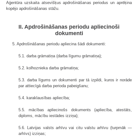
Aģentūra uzskaita atsevišķus apdrošināšanas periodus un aprēķina
kopējo apdrošināšanas stāžu.
II. Apdrošināšanas periodu apliecinoši
dokumenti
5. Apdrošināšanas periodu apliecina šādi dokumenti:
5.1. darba grāmatiņa (darba līgumu grāmatiņa);
5.2. kolhoznieka darba grāmatiņa;
5.3. darba līgums un dokumenti par tā izpildi, kuros ir norāde
par attiecīgā darba perioda pabeigšanu;
5.4. karaklausības apliecība;
5.5. mācības apliecinošs dokuments (apliecība, atestāts,
diploms, mācību iestādes izziņa);
5.6. Latvijas valsts arhīvu vai citu valstu arhīvu (turpmāk —
arhīvs) izziņas;