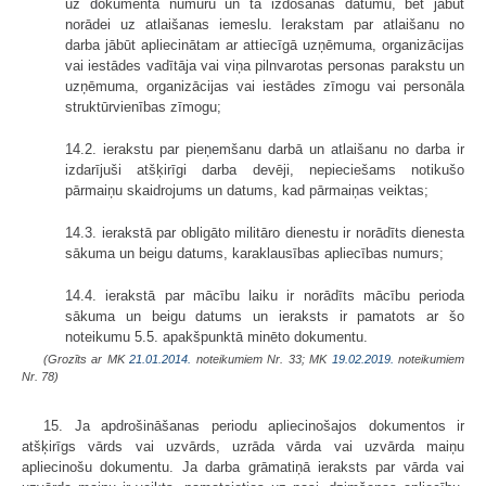
uz dokumenta numuru un tā izdošanas datumu, bet jābūt
norādei uz atlaišanas iemeslu. Ierakstam par atlaišanu no
darba jābūt apliecinātam ar attiecīgā uzņēmuma, organizācijas
vai iestādes vadītāja vai viņa pilnvarotas personas parakstu un
uzņēmuma, organizācijas vai iestādes zīmogu vai personāla
struktūrvienības zīmogu;
14.2. ierakstu par pieņemšanu darbā un atlaišanu no darba ir
izdarījuši atšķirīgi darba devēji, nepieciešams notikušo
pārmaiņu skaidrojums un datums, kad pārmaiņas veiktas;
14.3. ierakstā par obligāto militāro dienestu ir norādīts dienesta
sākuma un beigu datums, karaklausības apliecības numurs;
14.4. ierakstā par mācību laiku ir norādīts mācību perioda
sākuma un beigu datums un ieraksts ir pamatots ar šo
noteikumu 5.5. apakšpunktā minēto dokumentu.
(Grozīts ar MK
21.01.2014.
noteikumiem Nr. 33; MK
19.02.2019.
noteikumiem
Nr. 78)
15. Ja apdrošināšanas periodu apliecinošajos dokumentos ir
atšķirīgs vārds vai uzvārds, uzrāda vārda vai uzvārda maiņu
apliecinošu dokumentu. Ja darba grāmatiņā ieraksts par vārda vai