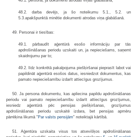
48.1. persona, ja dokumenti atrodas viņas glabāšanā;
48.2. darba devējs, ja šo noteikumu 5.1., 5.2. un
5.3.apakšpunktā minētie dokumenti atrodas viņa glabāšanā.
49. Personai ir tiesības:
49.1. pārbaudīt aģentūrā esošo informāciju par tās
apdrošināšanas periodu uzskaiti un, ja nepieciešams, saņemt
skaidrojumu par to;
49.2. līdz konkrētā pakalpojuma piešķiršanai pieprasīt labot vai
papildināt aģentūrā esošos datus, iesniedzot dokumentus, kas
pamato nepieciešamību izdarīt attiecīgus grozījumus.
50. Ja persona dokumentu, kas apliecina papildu apdrošināšanas
periodu vai pamato nepieciešamību izdarīt attiecīgus grozījumus,
iesniedz aģentūrā pēc pensijas piešķiršanas, grozījumus
apdrošināšanas periodu uzskaitē izdara, bet pensijas apmēru
pārrēķina likumā "
Par valsts pensijām
" noteiktajā kārtībā.
51. Aģentūra uzskaita visus tos atsevišķos apdrošināšanas