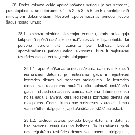
28. Darbs kolhozā veido apdrošināšanas periodu, ja tas pierādīts,
pamatojoties uz šo noteikumu 5.1., 5.2., 5.3., 5.6. un 5.7.apakšpunktā
minētajiem dokumentiem. Nosakot apdrošināšanas periodu, ievēro
šādus nosacījumus:
28.1. kolhozu biedriem (ievērojot vecumu, kāds attiecīgajā
laikposmā spēkā esošajos normatīvajos aktos bija noteikts, lai
persona varētu tikt uzņemta par kolhoza biedru)
apdrošināšanas periodu veido laikposms, kurā ir reģistrētas
izstrādes dienas vai saņemts atalgojums:
28.1.1. apdrošināšanas perioda sākuma datums ir kolhozā
iestāšanās datums, ja iestāšanās gadā ir reģistrētas
izstrādes dienas vai saņemts atalgojums. Ja izstrādes
dienas vai atalgojums norādīts pēc kolhozā iestāšanās
gada, tad apdrošināšanas perioda sākuma datumu nosaka
no tā gada 1.janvāra, kurā reģistrētas izstrādes dienas vai
atalgojums. Gadus, kuros nav reģistrētas izstrādes dienas
vai norādīts atalgojums, apdrošināšanas stāžā neieskaita;
28.1.2. apdrošināšanas perioda beigu datums ir datums,
kad persona izstājusies no kolhoza. Ja izstāšanās gadā
nav reģistrētas izstrādes dienas vai saņemts atalgojums,