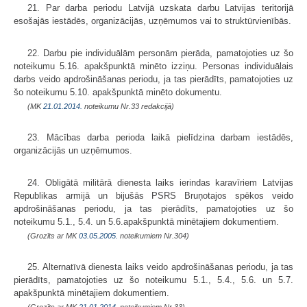
21. Par darba periodu Latvijā uzskata darbu Latvijas teritorijā
esošajās iestādēs, organizācijās, uzņēmumos vai to struktūrvienībās.
22. Darbu pie individuālām personām pierāda, pamatojoties uz šo
noteikumu 5.16. apakšpunktā minēto izziņu. Personas individuālais
darbs veido apdrošināšanas periodu, ja tas pierādīts, pamatojoties uz
šo noteikumu 5.10. apakšpunktā minēto dokumentu.
(MK
21.01.2014.
noteikumu Nr.33 redakcijā)
23. Mācības darba perioda laikā pielīdzina darbam iestādēs,
organizācijās un uzņēmumos.
24. Obligātā militārā dienesta laiks ierindas karavīriem Latvijas
Republikas armijā un bijušās PSRS Bruņotajos spēkos veido
apdrošināšanas periodu, ja tas pierādīts, pamatojoties uz šo
noteikumu 5.1., 5.4. un 5.6.apakšpunktā minētajiem dokumentiem.
(Grozīts ar MK
03.05.2005.
noteikumiem Nr.304)
25. Alternatīvā dienesta laiks veido apdrošināšanas periodu, ja tas
pierādīts, pamatojoties uz šo noteikumu 5.1., 5.4., 5.6. un 5.7.
apakšpunktā minētajiem dokumentiem.