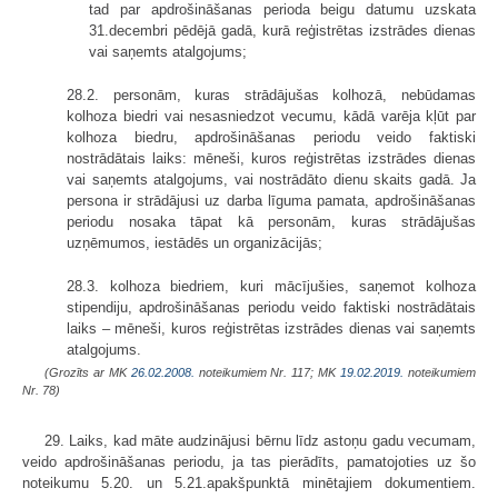
tad par apdrošināšanas perioda beigu datumu uzskata
31.decembri pēdējā gadā, kurā reģistrētas izstrādes dienas
vai saņemts atalgojums;
28.2. personām, kuras strādājušas kolhozā, nebūdamas
kolhoza biedri vai nesasniedzot vecumu, kādā varēja kļūt par
kolhoza biedru, apdrošināšanas periodu veido faktiski
nostrādātais laiks: mēneši, kuros reģistrētas izstrādes dienas
vai saņemts atalgojums, vai nostrādāto dienu skaits gadā. Ja
persona ir strādājusi uz darba līguma pamata, apdrošināšanas
periodu nosaka tāpat kā personām, kuras strādājušas
uzņēmumos, iestādēs un organizācijās;
28.3. kolhoza biedriem, kuri mācījušies, saņemot kolhoza
stipendiju, apdrošināšanas periodu veido faktiski nostrādātais
laiks – mēneši, kuros reģistrētas izstrādes dienas vai saņemts
atalgojums.
(Grozīts ar MK
26.02.2008.
noteikumiem Nr. 117; MK
19.02.2019.
noteikumiem
Nr. 78)
29. Laiks, kad māte audzinājusi bērnu līdz astoņu gadu vecumam,
veido apdrošināšanas periodu, ja tas pierādīts, pamatojoties uz šo
noteikumu 5.20. un 5.21.apakšpunktā minētajiem dokumentiem.