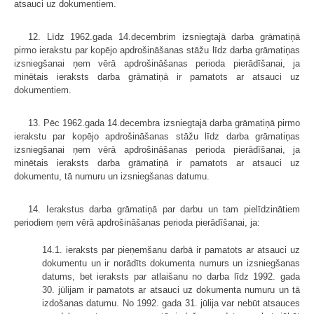
atsauci uz dokumentiem.
12. Līdz 1962.gada 14.decembrim izsniegtajā darba grāmatiņā
pirmo ierakstu par kopējo apdrošināšanas stāžu līdz darba grāmatiņas
izsniegšanai ņem vērā apdrošināšanas perioda pierādīšanai, ja
minētais ieraksts darba grāmatiņā ir pamatots ar atsauci uz
dokumentiem.
13. Pēc 1962.gada 14.decembra izsniegtajā darba grāmatiņā pirmo
ierakstu par kopējo apdrošināšanas stāžu līdz darba grāmatiņas
izsniegšanai ņem vērā apdrošināšanas perioda pierādīšanai, ja
minētais ieraksts darba grāmatiņā ir pamatots ar atsauci uz
dokumentu, tā numuru un izsniegšanas datumu.
14. Ierakstus darba grāmatiņā par darbu un tam pielīdzinātiem
periodiem ņem vērā apdrošināšanas perioda pierādīšanai, ja:
14.1. ieraksts par pieņemšanu darbā ir pamatots ar atsauci uz
dokumentu un ir norādīts dokumenta numurs un izsniegšanas
datums, bet ieraksts par atlaišanu no darba līdz 1992. gada
30. jūlijam ir pamatots ar atsauci uz dokumenta numuru un tā
izdošanas datumu. No 1992. gada 31. jūlija var nebūt atsauces