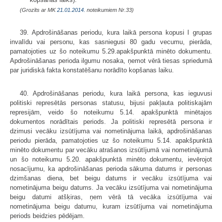
(Grozīts ar MK
21.01.2014.
noteikumiem Nr.33)
39. Apdrošināšanas periodu, kura laikā persona kopusi I grupas
invalīdu vai personu, kas sasniegusi 80 gadu vecumu, pierāda,
pamatojoties uz šo noteikumu 5.29.apakšpunktā minēto dokumentu.
Apdrošināšanas perioda ilgumu nosaka, ņemot vērā tiesas spriedumā
par juridiskā fakta konstatēšanu norādīto kopšanas laiku.
40. Apdrošināšanas periodu, kura laikā persona, kas ieguvusi
politiski represētās personas statusu, bijusi pakļauta politiskajām
represijām, veido šo noteikumu 5.14. apakšpunktā minētajos
dokumentos norādītais periods. Ja politiski represētā persona ir
dzimusi vecāku izsūtījuma vai nometinājuma laikā, apdrošināšanas
periodu pierāda, pamatojoties uz šo noteikumu 5.14. apakšpunktā
minēto dokumentu par vecāku atrašanos izsūtījumā vai nometinājumā
un šo noteikumu 5.20. apakšpunktā minēto dokumentu, ievērojot
nosacījumu, ka apdrošināšanas perioda sākuma datums ir personas
dzimšanas diena, bet beigu datums ir vecāku izsūtījuma vai
nometinājuma beigu datums. Ja vecāku izsūtījuma vai nometinājuma
beigu datumi atšķiras, ņem vērā tā vecāka izsūtījuma vai
nometinājuma beigu datumu, kuram izsūtījuma vai nometinājuma
periods beidzies pēdējam.