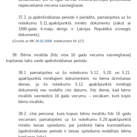
nepieciešamā vecuma sasniegšanai;
37.2. ja apdrošināšanas periods ir pierādīts, pamatojoties uz šo
noteikumu 5.11.apakšpunktā minēto dokumentu (sākot ar
1990.gada 4.maiju derīgs ir Latvijas Republikā izsniegts
dokuments).
(Grozīts ar MK
26.02.2008.
noteikumiem Nr.117)
38. Bērna invalīda (līdz viņa 16 gadu vecuma sasniegšanai)
kopšanas laiks veido apdrošināšanas periodu:
38.1. pamatojoties uz šo noteikumu 5.12., 5.20. un 5.21.
apakšpunktā minētajiem dokumentiem, no bērna dzimšanas
dienas, ja šo noteikumu 5.12. apakšpunktā minētajā
dokumentā nav norādīts cits datums, līdz dienai, kad bērns
invalīds sasniedzis 16 gadu vecumu, – vecākam, kurš kopis
bērnu invalīdu;
38.2. citai personai, kura kopusi bērnu invalīdu līdz 16 gadu
vecumam, pamatojoties uz šo noteikumu 5.29.apakšpunktā
minēto tiesas spriedumu par juridiskā fakta konstatēšanu
(apdrošināšanas periods ir tiesas spriedumā norādītais bērna
kopšanas laiks).