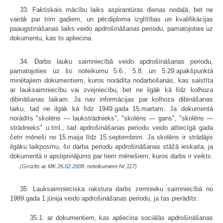
33. Faktiskais mācību laiks aspirantūras dienas nodaļā, bet ne
vairāk par trim gadiem, un pēcdiploma izglītības un kvalifikācijas
paaugstināšanas laiks veido apdrošināšanas periodu, pamatojoties uz
dokumentu, kas to apliecina.
34. Darbs lauku saimniecībā veido apdrošināšanas periodu,
pamatojoties uz šo noteikumu 5.6., 5.8. un 5.29.apakšpunktā
minētajiem dokumentiem, kuros norādīta nodarbošanās, kas saistīta
ar lauksaimniecību vai zvejniecību, bet ne ilgāk kā līdz kolhoza
dibināšanas laikam. Ja nav informācijas par kolhoza dibināšanas
laiku, tad ne ilgāk kā līdz 1949.gada 15.martam. Ja dokumentā
norādīts "skolēns — laukstrādnieks", "skolēns — gans", "skolēns —
strādnieks" u.tml., tad apdrošināšanas periodu veido attiecīgā gada
četri mēneši no 15.maija līdz 15.septembrim. Ja skolēns ir strādājis
ilgāku laikposmu, šo darba periodu apdrošināšanas stāžā ieskaita, ja
dokumentā ir apstiprinājums par tiem mēnešiem, kuros darbs ir veikts.
(Grozīts ar MK
26.02.2008.
noteikumiem Nr.117)
35. Lauksaimnieciska rakstura darbs zemnieku saimniecībā no
1989.gada 1.jūnija veido apdrošināšanas periodu, ja tas pierādīts:
35.1. ar dokumentiem, kas apliecina sociālās apdrošināšanas