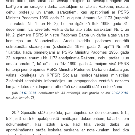
veido darbs, kas saistīts ar sevišķi kaitīgiem un sevišķi smagiem vai
kaitīgiem un smagiem darba apstākļiem un atbilst Ražotņu, nozaru,
cehu, profesiju un amatu sarakstiem, kas apstiprināti ar PSRS
Ministru Padomes 1956. gada 22. augusta lēmumu Nr. 1173 (turpmāk
– saraksts Nr. 1. un Nr. 2), bet ne ilgāk kā līdz 1995. gada 31.
decembrim. Lai izvērtētu veiktā darba atbilstību sarakstam Nr. 1 un
Nr. 2, piemēro PSRS Ministru Padomes Darba un darba algas valsts
komitejas un Vissavienības Arodu biedrību padomes centrālā
sekretariāta skaidrojumu (izsludināts 1976. gada 2. aprīlī) Nr. 5/8
"Kārtība, kādā piemērojami ar PSRS Ministru Padomes 1956. gada
22. augusta lēmumu Nr. 1173 apstiprinātie Ražotņu, cehu, profesiju un
amatu saraksti", kā arī citus līdz 1990. gada 4. maijam visā PSRS
teritorijā piemērojamos PSRS Ministru Padomes Darba un darba algas
valsts komitejas un KPFSR Sociālās nodrošināšanas ministrijas
Zinātniski tehniskās informācijas un propagandas centrālā nozares
biroja izdotos skaidrojumus attiecībā uz speciālā stāža noteikšanu.
(MK
21.01.2014.
noteikumu Nr. 33 redakcijā, kas grozīta ar MK
19.02.2019.
noteikumiem Nr. 78)
2
20.
Speciālo stāžu pierāda, pamatojoties uz šo noteikumu 5.1.,
5.2., 5.3. un 5.6. apakšpunktā minētajiem dokumentiem, kā arī citiem
dokumentiem, kas izdoti laikā, kad tika veikts darbs, un
apdrošināšanas stāžā ieskaita saskaņā ar noteikumiem, kādi tika