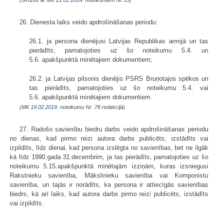
(Grozīts ar MK
21.01.2014.
noteikumiem Nr.33)
26. Dienesta laiks veido apdrošināšanas periodu:
26.1. ja persona dienējusi Latvijas Republikas armijā un tas
pierādīts, pamatojoties uz šo noteikumu 5.4. un
5.6. apakšpunktā minētajiem dokumentiem;
26.2. ja Latvijas pilsonis dienējis PSRS Bruņotajos spēkos un
tas pierādīts, pamatojoties uz šo noteikumu 5.4. vai
5.6. apakšpunktā minētajiem dokumentiem.
(MK
19.02.2019.
noteikumu Nr. 78 redakcijā)
27. Radošo savienību biedru darbs veido apdrošināšanas periodu
no dienas, kad pirmo reizi autora darbs publicēts, izstādīts vai
izpildīts, līdz dienai, kad persona izslēgta no savienības, bet ne ilgāk
kā līdz 1990.gada 31.decembrim, ja tas pierādīts, pamatojoties uz šo
noteikumu 5.15.apakšpunktā minētajām izziņām, kuras izsniegusi
Rakstnieku savienība, Mākslinieku savienība vai Komponistu
savienība, un tajās ir norādīts, ka persona ir attiecīgās savienības
biedrs, kā arī laiks, kad autora darbs pirmo reizi publicēts, izstādīts
vai izpildīts.