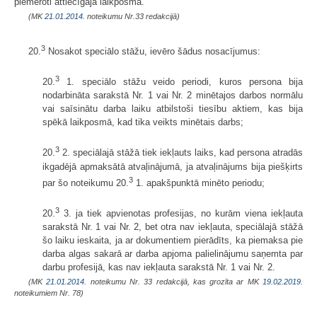
piemēroti attiecīgajā laikposmā.
(MK
21.01.2014.
noteikumu Nr.33 redakcijā)
3
20.
Nosakot speciālo stāžu, ievēro šādus nosacījumus:
3
20.
1. speciālo stāžu veido periodi, kuros persona bija
nodarbināta sarakstā Nr. 1 vai Nr. 2 minētajos darbos normālu
vai saīsinātu darba laiku atbilstoši tiesību aktiem, kas bija
spēkā laikposmā, kad tika veikts minētais darbs;
3
20.
2. speciālajā stāžā tiek iekļauts laiks, kad persona atradās
ikgadējā apmaksātā atvaļinājumā, ja atvaļinājums bija piešķirts
3
par šo noteikumu 20.
1. apakšpunktā minēto periodu;
3
20.
3. ja tiek apvienotas profesijas, no kurām viena iekļauta
sarakstā Nr. 1 vai Nr. 2, bet otra nav iekļauta, speciālajā stāžā
šo laiku ieskaita, ja ar dokumentiem pierādīts, ka piemaksa pie
darba algas sakarā ar darba apjoma palielinājumu saņemta par
darbu profesijā, kas nav iekļauta sarakstā Nr. 1 vai Nr. 2.
(MK
21.01.2014.
noteikumu Nr. 33 redakcijā, kas grozīta ar MK
19.02.2019.
noteikumiem Nr. 78)