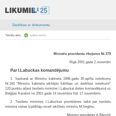
Darbības ar dokumentu
Tiesību akts:
spēkā esošs
Ministru prezidenta rīkojums Nr.379
Rīgā 2001.gada 2.novembrī
Par I.Labuckas komandējumu
1. Saskaņā ar Ministru kabineta 1996.gada 30.aprīļa noteikumu
Nr.160 "Ministru kabineta iekšējās kārtības un darbības noteikumi"
120.punktu atļaut tieslietu ministrei I.Labuckai doties komandējumā uz
Beļģijas Karalisti no 2001.gada 14.novembra līdz 17.novembrim.
2. Tieslietu ministres I.Labuckas prombūtnes laikā par tieslietu
ministra vietas izpildītāju iecelt iekšlietu ministru M.Segliņu.
Ministru prezidents A.Bērziņš