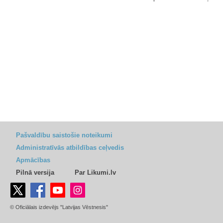
Pašvaldību saistošie noteikumi
Administratīvās atbildības ceļvedis
Apmācības
Pilnā versija
Par Likumi.lv
© Oficiālais izdevējs "Latvijas Vēstnesis"