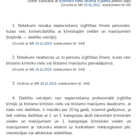
Izdoti saskaņā ar
Ķīmisko vielu likuma
9.panta
piekto daļu
(Grozīta ar MK
25.01.2011.
noteikumiem Nr.69)
1. Noteikumi nosaka nepieciešamo izglītības līmeni personām,
kuras veic komercdarbību ar ķīmiskajām vielām un maisījumiem
(turpmāk — darbību veicējs).
(Grozīts ar MK
19.11.2019.
noteikumiem Nr. 544)
2. Noteikumi neattiecas uz to personu izglītības līmeni, kuras veic
bīstamo ķīmisko vielu vai bīstamo maisījumu pārvadājumus.
(Grozīts ar MK
19.11.2019.
noteikumiem Nr. 544)
3.
(Svītrots ar MK
19.11.2019.
noteikumiem Nr. 544)
4. Darbību veicējam nav nepieciešama profesionālā izglītība
ķīmijā, ja bīstamo ķīmisko vielu vai bīstamo maisījumu daudzums, ar
kādu veic darbības, ir mazāks par 10 kg gadā, izņemot gadījumus, ja
tiek veiktas darbības ar 1. un 2. kategorijas akūti toksiskām ķīmiskām
vielām un maisījumiem un 1. kategorijas ķīmiskām vielām un
maisījumiem ar toksisku ietekmi uz konkrētiem mērķorgāniem pēc
vienreizējas vai atkārtotas iedarbības.