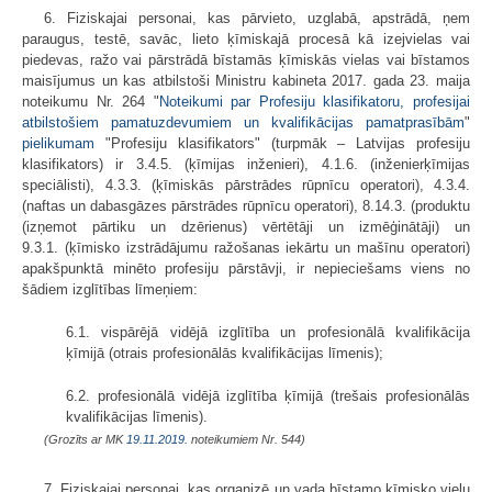
6. Fiziskajai personai, kas pārvieto, uzglabā, apstrādā, ņem
paraugus, testē, savāc, lieto ķīmiskajā procesā kā izejvielas vai
piedevas, ražo vai pārstrādā bīstamās ķīmiskās vielas vai bīstamos
maisījumus un kas atbilstoši Ministru kabineta 2017. gada 23. maija
noteikumu Nr. 264 "
Noteikumi par Profesiju klasifikatoru, profesijai
atbilstošiem pamatuzdevumiem un kvalifikācijas pamatprasībām
"
pielikumam
"Profesiju klasifikators" (turpmāk – Latvijas profesiju
klasifikators) ir 3.4.5. (ķīmijas inženieri), 4.1.6. (inženierķīmijas
speciālisti), 4.3.3. (ķīmiskās pārstrādes rūpnīcu operatori), 4.3.4.
(naftas un dabasgāzes pārstrādes rūpnīcu operatori), 8.14.3. (produktu
(izņemot pārtiku un dzērienus) vērtētāji un izmēģinātāji) un
9.3.1. (ķīmisko izstrādājumu ražošanas iekārtu un mašīnu operatori)
apakšpunktā minēto profesiju pārstāvji, ir nepieciešams viens no
šādiem izglītības līmeņiem:
6.1. vispārējā vidējā izglītība un profesionālā kvalifikācija
ķīmijā (otrais profesionālās kvalifikācijas līmenis);
6.2. profesionālā vidējā izglītība ķīmijā (trešais profesionālās
kvalifikācijas līmenis).
(Grozīts ar MK
19.11.2019.
noteikumiem Nr. 544)
7. Fiziskajai personai, kas organizē un vada bīstamo ķīmisko vielu