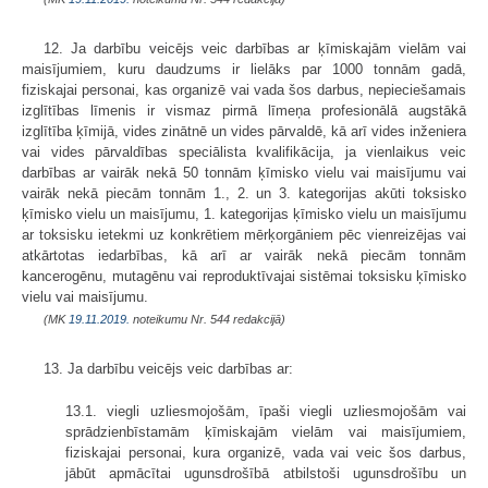
12. Ja darbību veicējs veic darbības ar ķīmiskajām vielām vai
maisījumiem, kuru daudzums ir lielāks par 1000 tonnām gadā,
fiziskajai personai, kas organizē vai vada šos darbus, nepieciešamais
izglītības līmenis ir vismaz pirmā līmeņa profesionālā augstākā
izglītība ķīmijā, vides zinātnē un vides pārvaldē, kā arī vides inženiera
vai vides pārvaldības speciālista kvalifikācija, ja vienlaikus veic
darbības ar vairāk nekā 50 tonnām ķīmisko vielu vai maisījumu vai
vairāk nekā piecām tonnām 1., 2. un 3. kategorijas akūti toksisko
ķīmisko vielu un maisījumu, 1. kategorijas ķīmisko vielu un maisījumu
ar toksisku ietekmi uz konkrētiem mērķorgāniem pēc vienreizējas vai
atkārtotas iedarbības, kā arī ar vairāk nekā piecām tonnām
kancerogēnu, mutagēnu vai reproduktīvajai sistēmai toksisku ķīmisko
vielu vai maisījumu.
(MK
19.11.2019.
noteikumu Nr. 544 redakcijā)
13. Ja darbību veicējs veic darbības ar:
13.1. viegli uzliesmojošām, īpaši viegli uzliesmojošām vai
sprādzienbīstamām ķīmiskajām vielām vai maisījumiem,
fiziskajai personai, kura organizē, vada vai veic šos darbus,
jābūt apmācītai ugunsdrošībā atbilstoši ugunsdrošību un