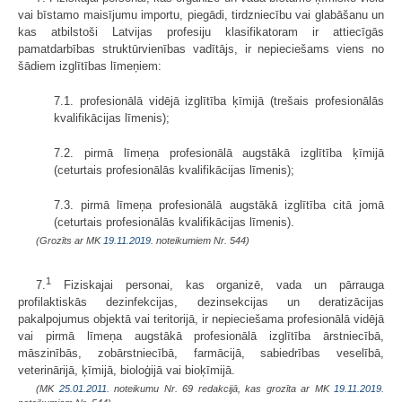
vai bīstamo maisījumu importu, piegādi, tirdzniecību vai glabāšanu un
kas atbilstoši Latvijas profesiju klasifikatoram ir attiecīgās
pamatdarbības struktūrvienības vadītājs, ir nepieciešams viens no
šādiem izglītības līmeņiem:
7.1. profesionālā vidējā izglītība ķīmijā (trešais profesionālās
kvalifikācijas līmenis);
7.2. pirmā līmeņa profesionālā augstākā izglītība ķīmijā
(ceturtais profesionālās kvalifikācijas līmenis);
7.3. pirmā līmeņa profesionālā augstākā izglītība citā jomā
(ceturtais profesionālās kvalifikācijas līmenis).
(Grozīts ar MK
19.11.2019.
noteikumiem Nr. 544)
1
7.
Fiziskajai personai, kas organizē, vada un pārrauga
profilaktiskās dezinfekcijas, dezinsekcijas un deratizācijas
pakalpojumus objektā vai teritorijā, ir nepieciešama profesionālā vidējā
vai pirmā līmeņa augstākā profesionālā izglītība ārstniecībā,
māszinībās, zobārstniecībā, farmācijā, sabiedrības veselībā,
veterinārijā, ķīmijā, bioloģijā vai bioķīmijā.
(MK
25.01.2011.
noteikumu Nr. 69 redakcijā, kas grozīta ar MK
19.11.2019.