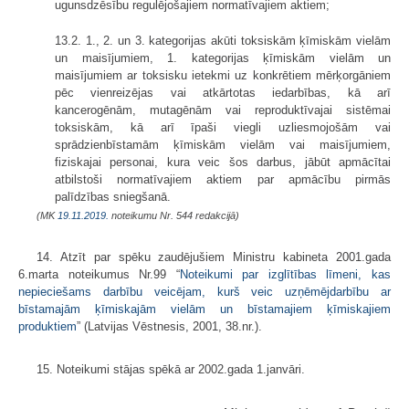
ugunsdzēsību regulējošajiem normatīvajiem aktiem;
13.2. 1., 2. un 3. kategorijas akūti toksiskām ķīmiskām vielām
un maisījumiem, 1. kategorijas ķīmiskām vielām un
maisījumiem ar toksisku ietekmi uz konkrētiem mērķorgāniem
pēc vienreizējas vai atkārtotas iedarbības, kā arī
kancerogēnām, mutagēnām vai reproduktīvajai sistēmai
toksiskām, kā arī īpaši viegli uzliesmojošām vai
sprādzienbīstamām ķīmiskām vielām vai maisījumiem,
fiziskajai personai, kura veic šos darbus, jābūt apmācītai
atbilstoši normatīvajiem aktiem par apmācību pirmās
palīdzības sniegšanā.
(MK
19.11.2019.
noteikumu Nr. 544 redakcijā)
14. Atzīt par spēku zaudējušiem Ministru kabineta 2001.gada
6.marta noteikumus Nr.99 “
Noteikumi par izglītības līmeni, kas
nepieciešams darbību veicējam, kurš veic uzņēmējdarbību ar
bīstamajām ķīmiskajām vielām un bīstamajiem ķīmiskajiem
produktiem
” (Latvijas Vēstnesis, 2001, 38.nr.).
15. Noteikumi stājas spēkā ar 2002.gada 1.janvāri.