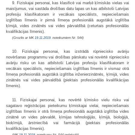
9. Fiziskajai personai, kas klasificē vai marķē ķīmiskās vielas vai
maisījumus, vai sastāda drošības datu lapas un kas atbilstoši Latvijas
profesiju klasifikatoram ir vecākais speciālists, nepieciešamais
izglītības līmenis ir pirmā līmeņa profesionālā augstākā izglītība
ķīmijā, vides zinātnēs vai vides pārvaldībā (ceturtais profesionālās
kvalifikācijas līmenis).
(Grozīts ar MK
19.11.2019.
noteikumiem Nr. 544)
10. Fiziskajai personai, kas izstrādā rūpniecisko avāriju
novēršanas programmu vai drošības pārskatu vai novērtē rūpniecisko
avāriju risku un kas atbilstoši Latvijas profesiju klasifikatoram ir
vecākais speciālists, nepieciešamais izglītības līmenis ir vismaz otrā
līmeņa profesionālā augstākā izglītība inženierzinātnēs, ķīmijā, vides
zinātnēs vai vides pārvaldībā (piektais profesionālās kvalifikācijas
līmenis).
11. Fiziskajai personai, kas novērtē ķīmisko vielu risku vai
sagatavo reģistrācijas pieteikumu ķīmiskajai vielai, nepieciešamais
izglītības līmenis ir otrā līmeņa profesionālā augstākā izglītība vides
zinātnē un vides pārvaldē, ķīmijas tehnoloģijās, ķīmijā, bioloģijā,
bioķīmijā, ārstniecībā vai farmācijā (piektais profesionālās
kvalifikācijas līmenis).
(MK
19.11.2019.
noteikumu Nr. 544 redakcijā)