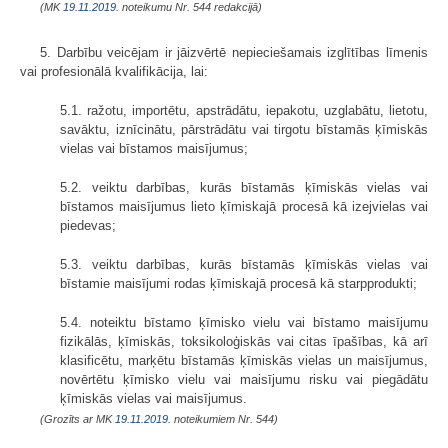
(MK
19.11.2019.
noteikumu Nr. 544 redakcijā)
5. Darbību veicējam ir jāizvērtē nepieciešamais izglītības līmenis
vai profesionālā kvalifikācija, lai:
5.1. ražotu, importētu, apstrādātu, iepakotu, uzglabātu, lietotu,
savāktu, iznīcinātu, pārstrādātu vai tirgotu bīstamās ķīmiskās
vielas vai bīstamos maisījumus;
5.2. veiktu darbības, kurās bīstamās ķīmiskās vielas vai
bīstamos maisījumus lieto ķīmiskajā procesā kā izejvielas vai
piedevas;
5.3. veiktu darbības, kurās bīstamās ķīmiskās vielas vai
bīstamie maisījumi rodas ķīmiskajā procesā kā starpprodukti;
5.4. noteiktu bīstamo ķīmisko vielu vai bīstamo maisījumu
fizikālās, ķīmiskās, toksikoloģiskās vai citas īpašības, kā arī
klasificētu, marķētu bīstamās ķīmiskās vielas un maisījumus,
novērtētu ķīmisko vielu vai maisījumu risku vai piegādātu
ķīmiskās vielas vai maisījumus.
(Grozīts ar MK
19.11.2019.
noteikumiem Nr. 544)