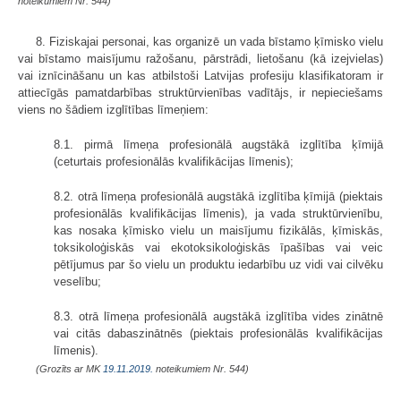
noteikumiem Nr. 544)
8. Fiziskajai personai, kas organizē un vada bīstamo ķīmisko vielu
vai bīstamo maisījumu ražošanu, pārstrādi, lietošanu (kā izejvielas)
vai iznīcināšanu un kas atbilstoši Latvijas profesiju klasifikatoram ir
attiecīgās pamatdarbības struktūrvienības vadītājs, ir nepieciešams
viens no šādiem izglītības līmeņiem:
8.1. pirmā līmeņa profesionālā augstākā izglītība ķīmijā
(ceturtais profesionālās kvalifikācijas līmenis);
8.2. otrā līmeņa profesionālā augstākā izglītība ķīmijā (piektais
profesionālās kvalifikācijas līmenis), ja vada struktūrvienību,
kas nosaka ķīmisko vielu un maisījumu fizikālās, ķīmiskās,
toksikoloģiskās vai ekotoksikoloģiskās īpašības vai veic
pētījumus par šo vielu un produktu iedarbību uz vidi vai cilvēku
veselību;
8.3. otrā līmeņa profesionālā augstākā izglītība vides zinātnē
vai citās dabaszinātnēs (piektais profesionālās kvalifikācijas
līmenis).
(Grozīts ar MK
19.11.2019.
noteikumiem Nr. 544)