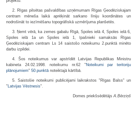
projektu.
2. Rīgas pilsētas pašvaldības uzņēmumam Rīgas Ģeodēziskajam
centram mēneša laikā aprēķināt sarkano līniju koordinātes un
nodrošināt to iezīmēšanu topogrāfiskā uzmērījuma planšetēs.
3. Ņemt vērā, ka zemes gabalu Rīgā, Spoles ielā 4, Spoles ielā 6,
Spoles ielā 1a un Spoles ielā 1, īpašnieki samaksās Rīgas
Ģeodēziskajam centram Ls 14 saistošo noteikumu 2.punktā minēto
darbu izpildei.
4. Šos noteikumus var apstrīdēt Latvijas Republikas Ministru
kabineta 24.02.1998. noteikumu nr.62 "
Noteikumi par teritoriju
plānojumiem
"
50.punktā
noteiktajā kārtībā.
5. Saistošie noteikumi publicējami laikrakstos "Rīgas Balss" un
"
Latvijas Vēstnesis
".
Domes priekšsēdētājs
A.Bērziņš