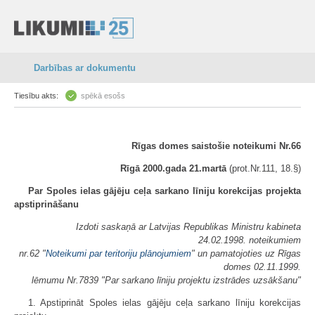
Darbības ar dokumentu
Tiesību akts:
spēkā esošs
Rīgas domes saistošie noteikumi Nr.66
Rīgā 2000.gada 21.martā
(prot.Nr.111, 18.§)
Par Spoles ielas gājēju ceļa sarkano līniju korekcijas projekta
apstiprināšanu
Izdoti saskaņā ar Latvijas Republikas Ministru kabineta
24.02.1998. noteikumiem
nr.62 "
Noteikumi par teritoriju plānojumiem
" un pamatojoties uz Rīgas
domes 02.11.1999.
lēmumu Nr.7839 "Par sarkano līniju projektu izstrādes uzsākšanu"
1. Apstiprināt Spoles ielas gājēju ceļa sarkano līniju korekcijas