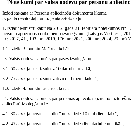
"Noteikumi par valsts nodevu par personu apliecin
Izdoti saskaņā ar Personu apliecinošu dokumentu likuma
5. panta devīto daļu un 6. panta astoto daļu
1. Izdarīt Ministru kabineta 2012. gada 21. februāra noteikumos Nr. 
personu apliecinošu dokumentu izsniegšanu" (Latvijas Vēstnesis, 2012,
nr.; 2017, 41., 193. nr.; 2019, 176. nr.; 2021, 200. nr.; 2024, 29. nr.) 
1.1. izteikt 3. punktu šādā redakcijā:
"3. Valsts nodevas apmērs par pases izsniegšanu ir:
3.1. 50
euro
, ja pasi izsniedz 10 darbdienu laikā;
3.2. 75
euro
, ja pasi izsniedz divu darbdienu laikā.";
1.2. izteikt 4. punktu šādā redakcijā:
"4. Valsts nodevas apmērs par personas apliecības (izņemot uzturēšan
apliecību) izsniegšanu ir:
4.1. 30
euro
, ja personas apliecību izsniedz 10 darbdienu laikā;
4.2. 45
euro
, ja personas apliecību izsniedz divu darbdienu laikā.";