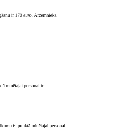
egšanu ir 170
euro
. Ārzemnieka
ā minētajai personai ir:
eikumu 6. punktā minētajai personai