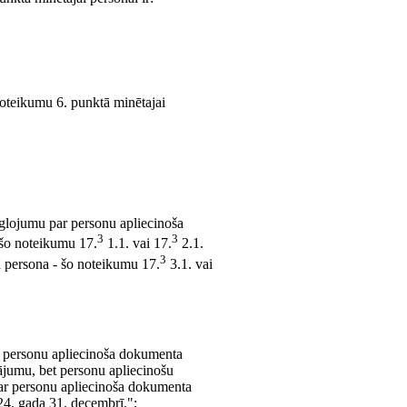
noteikumu 6. punktā minētajai
eglojumu par personu apliecinoša
3
3
 šo noteikumu 17.
1.1. vai 17.
2.1.
3
 persona - šo noteikumu 17.
3.1. vai
 personu apliecinoša dokumenta
ājumu, bet personu apliecinošu
ar personu apliecinoša dokumenta
024. gada 31. decembrī.";