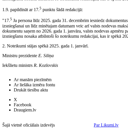
5
1.9. papildināt ar 17.
punktu šādā redakcijā:
5
"17.
Ja persona līdz 2025. gada 31. decembrim iesniedz dokumentus
izsniegšanai un līdz minētajam datumam veic arī valsts nodevas maks
dokumentu saņem no 2026. gada 1. janvāra, valsts nodevas apmēru p
izsniegšanu nosaka atbilstoši šo noteikumu redakcijai, kas ir spēkā 2
2. Noteikumi stājas spēkā 2025. gada 1. janvārī.
Ministru prezidente
E. Siliņa
Iekšlietu ministrs
R. Kozlovskis
Ar manām piezīmēm
Ar lielāka izmēra fontu
Drukāt tiesību aktu
X
Facebook
Draugiem.lv
Šajā vietnē oficiālais izdevējs
Par Likumi.lv