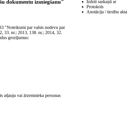
ošu dokumentu izsniegšanu"
Izdoti saskaņā ar
Protokols
Anotācija / tiesību akt
133 "Noteikumi par valsts nodevu par
 33. nr.; 2013, 138. nr.; 2014, 32.
šādus grozījumus:
ās atļauju vai ārzemnieka personas