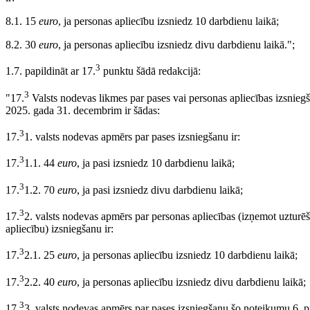
8.1. 15
euro
, ja personas apliecību izsniedz 10 darbdienu laikā;
8.2. 30
euro
, ja personas apliecību izsniedz divu darbdienu laikā.";
3
1.7. papildināt ar 17.
punktu šādā redakcijā:
3
"17.
Valsts nodevas likmes par pases vai personas apliecības izsnieg
2025. gada 31. decembrim ir šādas:
3
17.
1. valsts nodevas apmērs par pases izsniegšanu ir:
3
17.
1.1. 44
euro
, ja pasi izsniedz 10 darbdienu laikā;
3
17.
1.2. 70
euro
, ja pasi izsniedz divu darbdienu laikā;
3
17.
2. valsts nodevas apmērs par personas apliecības (izņemot uzturē
apliecību) izsniegšanu ir:
3
17.
2.1. 25
euro
, ja personas apliecību izsniedz 10 darbdienu laikā;
3
17.
2.2. 40
euro
, ja personas apliecību izsniedz divu darbdienu laikā;
3
17.
3. valsts nodevas apmērs par pases izsniegšanu šo noteikumu 6. pu