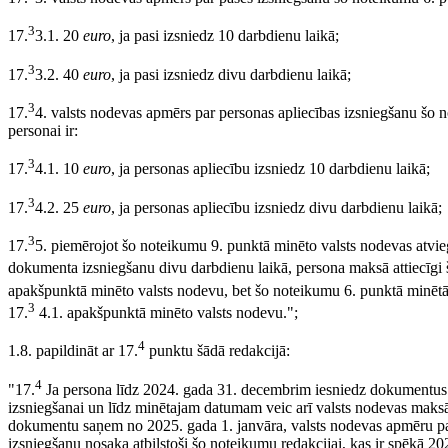
3
17.
3.1. 20
euro
, ja pasi izsniedz 10 darbdienu laikā;
3
17.
3.2. 40
euro
, ja pasi izsniedz divu darbdienu laikā;
3
17.
4. valsts nodevas apmērs par personas apliecības izsniegšanu šo 
personai ir:
3
17.
4.1. 10
euro
, ja personas apliecību izsniedz 10 darbdienu laikā;
3
17.
4.2. 25
euro
, ja personas apliecību izsniedz divu darbdienu laikā;
3
17.
5. piemērojot šo noteikumu 9. punktā minēto valsts nodevas atvi
dokumenta izsniegšanu divu darbdienu laikā, persona maksā attiecīgi
apakšpunktā minēto valsts nodevu, bet šo noteikumu 6. punktā minētā
3
17.
4.1. apakšpunktā minēto valsts nodevu.";
4
1.8. papildināt ar 17.
punktu šādā redakcijā:
4
"17.
Ja persona līdz 2024. gada 31. decembrim iesniedz dokumentus
izsniegšanai un līdz minētajam datumam veic arī valsts nodevas maks
dokumentu saņem no 2025. gada 1. janvāra, valsts nodevas apmēru p
izsniegšanu nosaka atbilstoši šo noteikumu redakcijai, kas ir spēkā 2