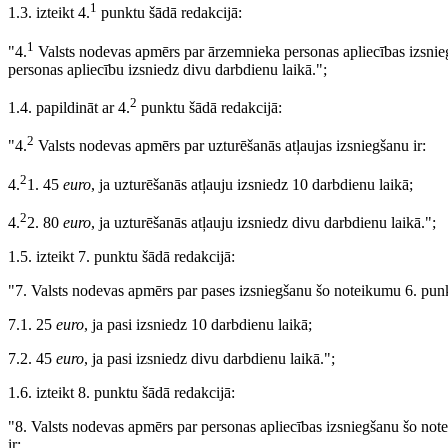
1
1.3. izteikt 4.
punktu šādā redakcijā:
1
"4.
Valsts nodevas apmērs par ārzemnieka personas apliecības izsni
personas apliecību izsniedz divu darbdienu laikā.";
2
1.4. papildināt ar 4.
punktu šādā redakcijā:
2
"4.
Valsts nodevas apmērs par uzturēšanās atļaujas izsniegšanu ir:
2
4.
1. 45
euro
, ja uzturēšanās atļauju izsniedz 10 darbdienu laikā;
2
4.
2. 80
euro
, ja uzturēšanās atļauju izsniedz divu darbdienu laikā.";
1.5. izteikt 7. punktu šādā redakcijā:
"7. Valsts nodevas apmērs par pases izsniegšanu šo noteikumu 6. punkt
7.1. 25
euro
, ja pasi izsniedz 10 darbdienu laikā;
7.2. 45
euro
, ja pasi izsniedz divu darbdienu laikā.";
1.6. izteikt 8. punktu šādā redakcijā:
"8. Valsts nodevas apmērs par personas apliecības izsniegšanu šo not
ir: