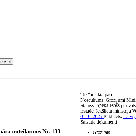
meklēt
Tiesību akta pase
Nosaukums:
Grozījumi Minis
Spēkā esošs
Statuss:
par vals
iestāde:
Iekšlietu ministrija
V
01.01.2025.
Publicēts:
Latvij
Saistītie dokumenti
ruāra noteikumos Nr. 133
Grozītais