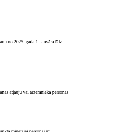
šanu no 2025. gada 1. janvāra līdz
šanās atļauju vai ārzemnieka personas
nktā minētajai personai ir: