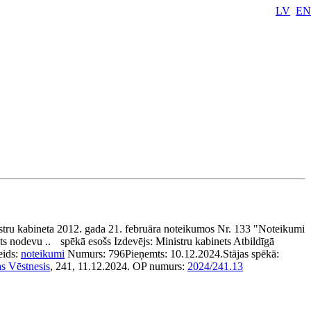
LV
EN
tru kabineta 2012. gada 21. februāra noteikumos Nr. 133 "Noteikumi
ts nodevu ..
spēkā esošs
Izdevējs:
Ministru kabinets
Atbildīgā
eids:
noteikumi
Numurs:
796
Pieņemts:
10.12.2024.
Stājas spēkā:
as Vēstnesis
, 241, 11.12.2024.
OP numurs:
2024/241.13