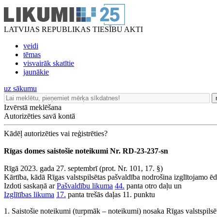
LATVIJAS REPUBLIKAS TIESĪBU AKTI
veidi
tēmas
visvairāk skatītie
jaunākie
uz sākumu
Izvērstā meklēšana
Autorizēties savā kontā
Kādēļ autorizēties vai reģistrēties?
Rīgas domes saistošie noteikumi Nr. RD-23-237-sn
Rīgā 2023. gada 27. septembrī (prot. Nr. 101, 17. §)
Kārtība, kādā Rīgas valstspilsētas pašvaldība nodrošina izglītojamo 
Izdoti saskaņā ar
Pašvaldību likuma
44.
panta otro daļu un
Izglītības likuma
17.
panta trešās daļas 11. punktu
1. Saistošie noteikumi (turpmāk – noteikumi) nosaka Rīgas valstspilsēta