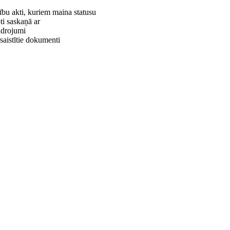
ību akti, kuriem maina statusu
ti saskaņā ar
idrojumi
 saistītie dokumenti