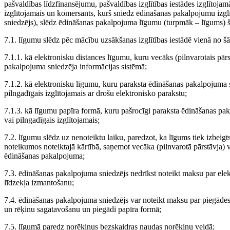
pašvaldības līdzfinansējumu, pašvaldības izglītības iestādes izglītojam
izglītojamais un komersants, kurš sniedz ēdināšanas pakalpojumu izgl
sniedzējs), slēdz ēdināšanas pakalpojuma līgumu (turpmāk – līgums) š
7.1. līgumu slēdz pēc mācību uzsākšanas izglītības iestādē vienā no š
7.1.1. kā elektronisku distances līgumu, kuru vecāks (pilnvarotais pārs
pakalpojuma sniedzēja informācijas sistēmā;
7.1.2. kā elektronisku līgumu, kuru paraksta ēdināšanas pakalpojuma s
pilngadīgais izglītojamais ar drošu elektronisko parakstu;
7.1.3. kā līgumu papīra formā, kuru pašrocīgi paraksta ēdināšanas pak
vai pilngadīgais izglītojamais;
7.2. līgumu slēdz uz nenoteiktu laiku, paredzot, ka līgums tiek izbeigts
noteikumos noteiktajā kārtībā, saņemot vecāka (pilnvarotā pārstāvja) 
ēdināšanas pakalpojuma;
7.3. ēdināšanas pakalpojuma sniedzējs nedrīkst noteikt maksu par ele
līdzekļa izmantošanu;
7.4. ēdināšanas pakalpojuma sniedzējs var noteikt maksu par piegād
un rēķinu sagatavošanu un piegādi papīra formā;
7.5. līgumā paredz norēķinus bezskaidras naudas norēķinu veidā;