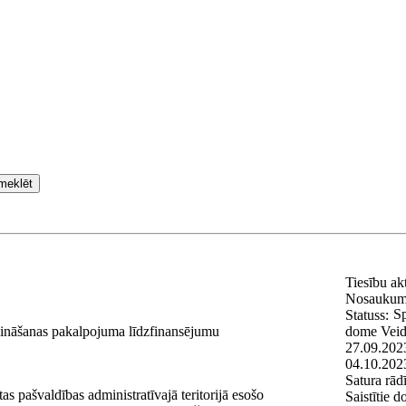
meklēt
Tiesību ak
Nosaukum
Sp
Statuss:
ēdināšanas pakalpojuma līdzfinansējumu
dome
Vei
27.09.202
04.10.202
Satura rādī
s pašvaldības administratīvajā teritorijā esošo
Saistītie 