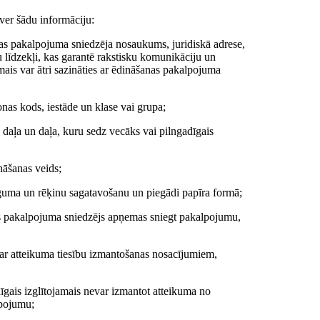
ver šādu informāciju:
anas pakalpojuma sniedzēja nosaukums, juridiskā adrese,
u līdzekļi, kas garantē rakstisku komunikāciju un
amais var ātri sazināties ar ēdināšanas pakalpojuma
sonas kods, iestāde un klase vai grupa;
daļa un daļa, kuru sedz vecāks vai pilngadīgais
nāšanas veids;
līguma un rēķinu sagatavošanu un piegādi papīra formā;
as pakalpojuma sniedzējs apņemas sniegt pakalpojumu,
ar atteikuma tiesību izmantošanas nosacījumiem,
adīgais izglītojamais nevar izmantot atteikuma no
lpojumu;