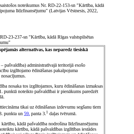
 saistošos noteikumus Nr. RD-22-153-sn "Kārtība, kādā
alpojuma līdzfinansējumu" (Latvijas Vēstnesis, 2022,
RD-23-237-sn "Kārtība, kādā Rīgas valstspilsētas
ējumu"
pējamās alternatīvas, kas neparedz tiesiskā
 pašvaldība) administratīvajā teritorijā esošo
 mācību izglītojamo ēdināšanas pakalpojuma
s nosacījumus.
ldība nosaka tos izglītojamos, kuru ēdināšanas izmaksas
1. punktā noteikto pašvaldībai ir pienākums paredzēt
lā.
 attiecināma tikai uz ēdināšanas izdevumu segšanu tiem
1
13. punkta un
59.
panta 3.
daļas tvērumā.
tu kārtību, kādā pašvaldība nodrošina līdzfinansējumu
oteiktu kārtību, kādā pašvaldības izglītības iestādes