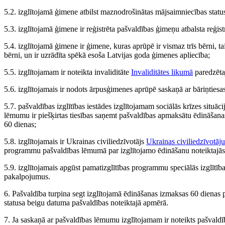
5.2. izglītojamā ģimene atbilst maznodrošinātas mājsaimniecības stat
5.3. izglītojamā ģimene ir reģistrēta pašvaldības ģimeņu atbalsta reģist
5.4. izglītojamā ģimene ir ģimene, kuras aprūpē ir vismaz trīs bērni, t
bērni, un ir uzrādīta spēkā esoša Latvijas goda ģimenes apliecība;
5.5. izglītojamam ir noteikta invaliditāte
Invaliditātes likumā
paredzētaj
5.6. izglītojamais ir nodots ārpusģimenes aprūpē saskaņā ar bāriņties
5.7. pašvaldības izglītības iestādes izglītojamam sociālās krīzes situāci
lēmumu ir piešķirtas tiesības saņemt pašvaldības apmaksātu ēdināšan
60 dienas;
5.8. izglītojamais ir Ukrainas civiliedzīvotājs
Ukrainas civiliedzīvotāju
programmu pašvaldības lēmumā par izglītojamo ēdināšanu noteiktajās i
5.9. izglītojamais apgūst pamatizglītības programmu speciālās izglītība
pakalpojumus.
6. Pašvaldība turpina segt izglītojamā ēdināšanas izmaksas 60 dienas
statusa beigu datuma pašvaldības noteiktajā apmērā.
7. Ja saskaņā ar pašvaldības lēmumu izglītojamam ir noteikts pašvaldī