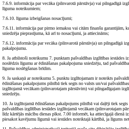
7.6.9. informācija par vecāka (pilnvarotā pārstāvja) vai pilngadīgā izg
līguma noteikumiem;
7.6.10. līguma izbeigšanas nosacījumi;
7.6.11. informācija par pirmo iemaksu vai citām finanšu garantijām,
sniedzēja pieprasījuma, kā arī to nosacījumi, ja attiecināms;
7.6.12. informācija par vecāka (pilnvarotā pārstāvja) un pilngadīgā izg
pakalpojumu.
8. Ja atbilstoši noteikumu 7. punktam pašvaldības izglītības iestādes i
noslēdzis līgumu ar ēdināšanas pakalpojuma sniedzēju, tad pašvaldība
līguma noslēgšanas brīdim.
9. Ja saskaņā ar noteikumu 5. punktu izglītojamam ir noteikts pašvaldī
ēdināšanas pakalpojums pilnībā tiek segts no valsts un/vai pašvaldības 
izglītojamā vecākam (pilnvarotajam pārstāvim) vai pilngadīgajam izg
sniedzēju.
10. Ja izglītojamā ēdināšanas pakalpojums pilnībā vai daļēji tiek segts
pašvaldības izglītības iestādes izglītojamā vecākam (pilnvarotajam pā
līdz kārtējās mācību dienas plkst. 7.00 informēt, ka attiecīgajā dien
piesakot kavējumu līgumā vai iestādes noteiktajā kārtībā, ja līgums net
11. Pašvaldības administratīvajā teritorijā esošo citu dibinātāju izglītī