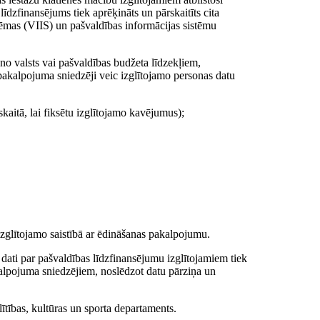
dzfinansējums tiek aprēķināts un pārskaitīts cita
sistēmas (VIIS) un pašvaldības informācijas sistēmu
 no valsts vai pašvaldības budžeta līdzekļiem,
 pakalpojuma sniedzēji veic izglītojamo personas datu
kaitā, lai fiksētu izglītojamo kavējumus);
izglītojamo saistībā ar ēdināšanas pakalpojumu.
 dati par pašvaldības līdzfinansējumu izglītojamiem tiek
kalpojuma sniedzējiem, noslēdzot datu pārziņa un
ītības, kultūras un sporta departaments.