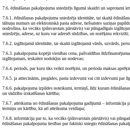
7.6. ēdināšanas pakalpojuma sniedzējs līgumā skaidri un saprotami iet
7.6.1. ēdināšanas pakalpojuma sniedzēja identitāte, tai skaitā ēdināš
tālruņa numurs un elektroniskā pasta adrese, tiešsaistes saziņas papild
nodrošina, ka vecāks (pilnvarotais pārstāvis) vai pilngadīgais izglītoj
sniedzēju, adrese, uz kuru var adresēt sūdzības, un norēķinu rekvizīti;
7.6.2. izglītojamā identitāte, tai skaitā izglītojamā vārds, uzvārds, per
7.6.3. pakalpojuma kopējā vienības cena, pašvaldības līdzfinansējuma 
izglītojamais, ieskaitot nodokļus un nodevas;
7.6.4. periods, par kuru tiks veikti norēķini, un perioda maksas aprēķi
7.6.5. ja attiecināms, piegādes, pasta izdevumi vai citi izdevumi par 
7.6.6. pakalpojuma izpildes noteikumi, termiņš, līdz kuram ēdināšan
un sūdzību izskatīšanas kārtība;
7.6.7. atteikuma no ēdināšanas pakalpojuma gadījumā – informācija p
termiņu un kārtību, kā arī atteikuma veidlapa;
7.6.8. informācija par to, ka vecāks (pilnvarotais pārstāvis) vai pilng
ēdināšanas pakalpojuma tiesības par faktiski sniegto ēdināšanas paka