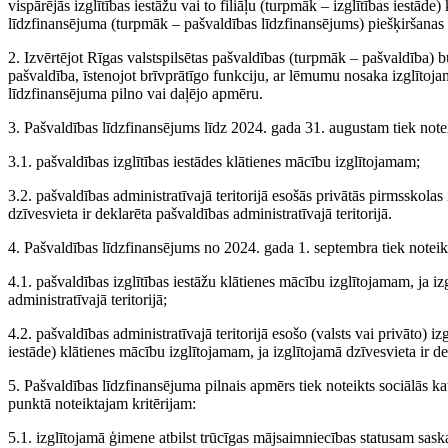
vispārējās izglītības iestāžu vai to filiāļu (turpmāk – izglītības iestā
līdzfinansējuma (turpmāk – pašvaldības līdzfinansējums) piešķiršanas
2. Izvērtējot Rīgas valstspilsētas pašvaldības (turpmāk – pašvaldība) b
pašvaldība, īstenojot brīvprātīgo funkciju, ar lēmumu nosaka izglītoj
līdzfinansējuma pilno vai daļējo apmēru.
3. Pašvaldības līdzfinansējums līdz 2024. gada 31. augustam tiek notei
3.1. pašvaldības izglītības iestādes klātienes mācību izglītojamam;
3.2. pašvaldības administratīvajā teritorijā esošās privātās pirmsskolas 
dzīvesvieta ir deklarēta pašvaldības administratīvajā teritorijā.
4. Pašvaldības līdzfinansējums no 2024. gada 1. septembra tiek noteik
4.1. pašvaldības izglītības iestāžu klātienes mācību izglītojamam, ja iz
administratīvajā teritorijā;
4.2. pašvaldības administratīvajā teritorijā esošo (valsts vai privāto) izg
iestāde) klātienes mācību izglītojamam, ja izglītojamā dzīvesvieta ir dek
5. Pašvaldības līdzfinansējuma pilnais apmērs tiek noteikts sociālās ka
punktā noteiktajam kritērijam:
5.1. izglītojamā ģimene atbilst trūcīgas mājsaimniecības statusam sas