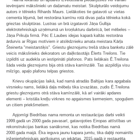
ievērojami mākslinieki un daiļamatu meistari. Skulpturālo veidojumu
autors ir tēlnieks Rihards Maurs. Lielākoties tie gatavoti uz vietas
cementa lējumā, bet restorāna kamīnu rotā divas paša tēlnieka kokā
grieztas skulptūras. Lustras un brā izgatavoti Jāņa Gulbja
elektrotehniskajā uzņēmumā un kroņlukturu darbnīcā, bet mēbeles –
Jāņa Prikuļa firmā. Pēc E.Laubes idejas kaparā kaltās restorāna
ārdurvis ar Rīgas motīviem ir atslēdznieku amata meistara Kārļa
Šteinerta "meistarstiķis". Griestu gleznojumu trešā stāva banketu zālē
veicis mākslinieks dekorators un daiļkrāsotājs Ēlerts Treilons. Tie
izpildīti uz audekla un iestiprināti plafonos. Pats lielākais Ē.Treilona
šāda veida gleznojums bija otrā stāva kamīnzālē. Tas aizpildīja visu
milzīgo, apaļo plafonu telpas griestos.
Krievu okupācijas laikā, kad namā atradās Baltijas kara apgabala
virsnieku nams, lielākā daļa mēbeļu tika izvazātas, zudis Ē.Treilona
griestu gleznojums otrā stāva kamīnzālē, kā arī vairāki apdares
elementi – kristāla kreļļu virknes no apgaismes ķermeņiem, spoguļiem
un citiem priekšmetiem.
Apjomīgi Biedrības nama remonta un restaurācijas darbi veikti
1999.gadā un 2000.gada pavasarī, gatavojoties Eiropas attīstības un
rekonstrukcijas bankas sanāksmei, kas notika Biedrības namā
2000.gada maijā. Ēka ieguva jaunu kapara jumtu, tika daļēji nomainīts
inženiertehniskais aprīkojums un iekārtas. 2015.gadā ir restaurēta