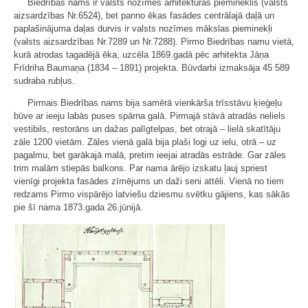
Biedrības nams ir valsts nozīmes arhitektūras piemineklis (valsts
aizsardzības Nr.6524), bet panno ēkas fasādes centrālajā daļā un
paplašinājuma daļas durvis ir valsts nozīmes mākslas pieminekļi
(valsts aizsardzības Nr.7289 un Nr.7288). Pirmo Biedrības namu vietā,
kurā atrodas tagadējā ēka, uzcēla 1869.gadā pēc arhitekta Jāņa
Frīdriha Baumaņa (1834 – 1891) projekta. Būvdarbi izmaksāja 45 589
sudraba rubļus.
Pirmais Biedrības nams bija samērā vienkārša trīsstāvu ķieģeļu
būve ar ieeju labās puses spārna galā. Pirmajā stāvā atradās neliels
vestibils, restorāns un dažas palīgtelpas, bet otrajā – lielā skatītāju
zāle 1200 vietām. Zāles vienā galā bija plaši logi uz ielu, otrā – uz
pagalmu, bet garākajā malā, pretim ieejai atradās estrāde. Gar zāles
trim malām stiepās balkons. Par nama ārējo izskatu ļauj spriest
vienīgi projekta fasādes zīmējums un daži seni attēli. Vienā no tiem
redzams Pirmo vispārējo latviešu dziesmu svētku gājiens, kas sākās
pie šī nama 1873.gada 26.jūnijā.