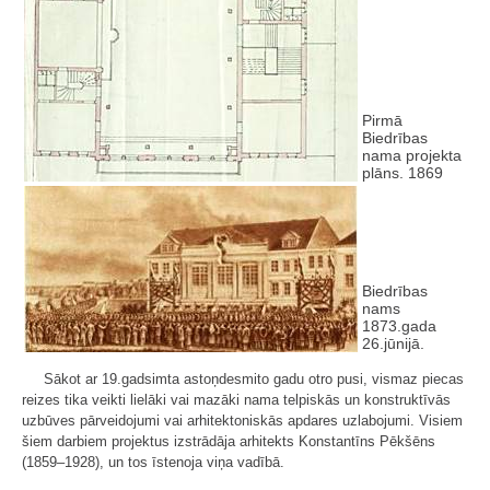
Pirmā
Biedrības
nama projekta
plāns. 1869
Biedrības
nams
1873.gada
26.jūnijā.
Sākot ar 19.gadsimta astoņdesmito gadu otro pusi, vismaz piecas
reizes tika veikti lielāki vai mazāki nama telpiskās un konstruktīvās
uzbūves pārveidojumi vai arhitektoniskās apdares uzlabojumi. Visiem
šiem darbiem projektus izstrādāja arhitekts Konstantīns Pēkšēns
(1859–1928), un tos īstenoja viņa vadībā.