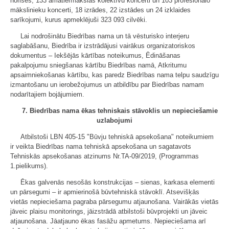
norises, 133 amatiermākslas kolektīvu koncerti un 103 profesionālo
mākslinieku koncerti, 18 izrādes, 22 izstādes un 24 izklaides
sarīkojumi, kurus apmeklējuši 323 093 cilvēki.
Lai nodrošinātu Biedrības nama un tā vēsturisko interjeru
saglabāšanu, Biedrība ir izstrādājusi vairākus organizatoriskos
dokumentus – Iekšējās kārtības noteikumus, Ēdināšanas
pakalpojumu sniegšanas kārtību Biedrības namā, Atkritumu
apsaimniekošanas kārtību, kas paredz Biedrības nama telpu saudzīgu
izmantošanu un ierobežojumus un atbildību par Biedrības namam
nodarītajiem bojājumiem.
7. Biedrības nama ēkas tehniskais stāvoklis un nepieciešamie
uzlabojumi
Atbilstoši LBN 405-15 "Būvju tehniskā apsekošana" noteikumiem
ir veikta Biedrības nama tehniskā apsekošana un sagatavots
Tehniskās apsekošanas atzinums Nr.TA-09/2019, (Programmas
1.pielikums).
Ēkas galvenās nesošās konstrukcijas – sienas, karkasa elementi
un pārsegumi – ir apmierinošā būvtehniskā stāvoklī. Atsevišķās
vietās nepieciešama pagraba pārsegumu atjaunošana. Vairākās vietās
jāveic plaisu monitorings, jāizstrādā atbilstoši būvprojekti un jāveic
atjaunošana. Jāatjauno ēkas fasāžu apmetums. Nepieciešama arī