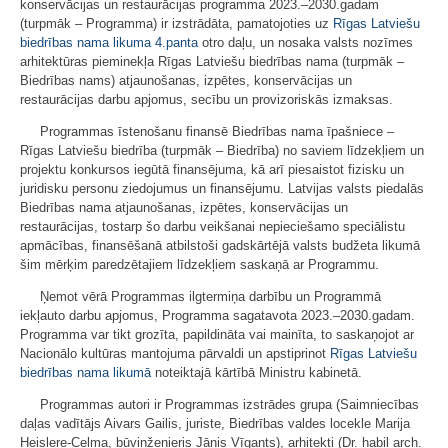
konservācijas un restaurācijas programma 2023.–2030.gadam
(turpmāk – Programma) ir izstrādāta, pamatojoties uz
Rīgas Latviešu
biedrības nama likuma
4.panta
otro daļu, un nosaka valsts nozīmes
arhitektūras pieminekļa Rīgas Latviešu biedrības nama (turpmāk –
Biedrības nams) atjaunošanas, izpētes, konservācijas un
restaurācijas darbu apjomus, secību un provizoriskās izmaksas.
Programmas īstenošanu finansē Biedrības nama īpašniece –
Rīgas Latviešu biedrība (turpmāk – Biedrība) no saviem līdzekļiem un
projektu konkursos iegūtā finansējuma, kā arī piesaistot fizisku un
juridisku personu ziedojumus un finansējumu. Latvijas valsts piedalās
Biedrības nama atjaunošanas, izpētes, konservācijas un
restaurācijas, tostarp šo darbu veikšanai nepieciešamo speciālistu
apmācības, finansēšanā atbilstoši gadskārtējā valsts budžeta likumā
šim mērķim paredzētajiem līdzekļiem saskaņā ar Programmu.
Ņemot vērā Programmas ilgtermiņa darbību un Programmā
iekļauto darbu apjomus, Programma sagatavota 2023.–2030.gadam.
Programma var tikt grozīta, papildināta vai mainīta, to saskaņojot ar
Nacionālo kultūras mantojuma pārvaldi un apstiprinot
Rīgas Latviešu
biedrības nama likumā
noteiktajā kārtībā Ministru kabinetā.
Programmas autori ir Programmas izstrādes grupa (Saimniecības
daļas vadītājs Aivars Gailis, juriste, Biedrības valdes locekle Marija
Heislere-Celma, būvinženieris Jānis Vīgants), arhitekti (Dr. habil arch.