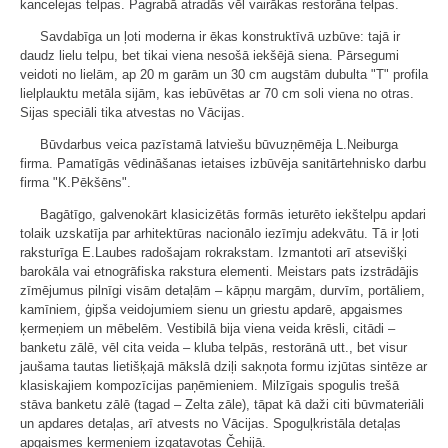
kancelejas telpas. Pagrabā atradās vēl vairākas restorāna telpas.
Savdabīga un ļoti moderna ir ēkas konstruktīvā uzbūve: tajā ir
daudz lielu telpu, bet tikai viena nesošā iekšējā siena. Pārsegumi
veidoti no lielām, ap 20 m garām un 30 cm augstām dubulta "T" profila
lielplauktu metāla sijām, kas iebūvētas ar 70 cm soli viena no otras.
Sijas speciāli tika atvestas no Vācijas.
Būvdarbus veica pazīstamā latviešu būvuzņēmēja L.Neiburga
firma. Pamatīgās vēdināšanas ietaises izbūvēja sanitārtehnisko darbu
firma "K.Pēkšēns".
Bagātīgo, galvenokārt klasicizētās formās ieturēto iekštelpu apdari
tolaik uzskatīja par arhitektūras nacionālo iezīmju adekvātu. Tā ir ļoti
raksturīga E.Laubes radošajam rokrakstam. Izmantoti arī atsevišķi
barokāla vai etnogrāfiska rakstura elementi. Meistars pats izstrādājis
zīmējumus pilnīgi visām detaļām – kāpņu margām, durvīm, portāliem,
kamīniem, ģipša veidojumiem sienu un griestu apdarē, apgaismes
ķermeņiem un mēbelēm. Vestibilā bija viena veida krēsli, citādi –
banketu zālē, vēl cita veida – kluba telpās, restorānā utt., bet visur
jaušama tautas lietišķajā mākslā dziļi sakņota formu izjūtas sintēze ar
klasiskajiem kompozīcijas paņēmieniem. Milzīgais spogulis trešā
stāva banketu zālē (tagad – Zelta zāle), tāpat kā daži citi būvmateriāli
un apdares detaļas, arī atvests no Vācijas. Spoguļkristāla detaļas
apgaismes ķermeņiem izgatavotas Čehijā.