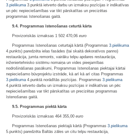
3.pielikuma
3.punktā ietverto darbu un izmaksu pozīcijas ir indikatīvas
un pēc nepieciešamības var tikt pārskatītas un precizētas
programmas īstenošanas gaitā.
9.4. Programmas īstenošanas ceturtā kārta
Provizoriskās izmaksas 1 502 470,06
euro
Programmas īstenošanas ceturtajā kārtā (Programmas
3.pielikuma
4.punkts) paredzēta ielas fasādes (tai skaitā dekoratīvos panno)
restaurācija, jumta remonts, vairāku telpu apdares restaurācija,
inženiertehnisko sistēmu nomaiņa un vides pieejamības
nodrošināšanas pasākumi, Programmas īstenošanas piektajai kārtai
nepieciešamo būvprojektu izstrāde, kā arī kā arī citas Programmas
3.pielikuma
4.punktā norādītās pozīcijas. Programmas
3.pielikuma
4.punktā ietverto darbu un izmaksu pozīcijas ir indikatīvas un pēc
nepieciešamības var tikt pārskatītas un precizētas programmas
īstenošanas gaitā.
9.5. Programmas piektā kārta
Provizoriskās izmaksas 464 355,00
euro
Programmas īstenošanas piektajā kārtā (Programmas
3.pielikuma
5.punkts) paredzēta Baltās zāles un citu telpu restaurācija,