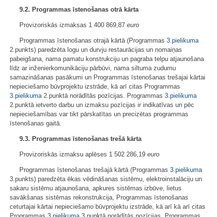
9.2. Programmas īstenošanas otrā kārta
Provizoriskās izmaksas 1 400 869,87
euro
Programmas īstenošanas otrajā kārtā (Programmas
3.pielikuma
2.punkts) paredzēta logu un durvju restaurācijas un nomaiņas
pabeigšana, nama pamatu konstrukciju un pagraba telpu atjaunošana
līdz ar inženierkomunikāciju pārbūvi, nama siltuma zudumu
samazināšanas pasākumi un Programmas īstenošanas trešajai kārtai
nepieciešamo būvprojektu izstrāde, kā arī citas Programmas
3.pielikuma
2.punktā norādītās pozīcijas. Programmas
3.pielikuma
2.punktā ietverto darbu un izmaksu pozīcijas ir indikatīvas un pēc
nepieciešamības var tikt pārskatītas un precizētas programmas
īstenošanas gaitā.
9.3. Programmas īstenošanas trešā kārta
Provizoriskās izmaksu aplēses 1 502 286,19
euro
Programmas īstenošanas trešajā kārtā (Programmas
3.pielikuma
3.punkts) paredzēta ēkas vēdināšanas sistēmu, elektroinstalāciju un
sakaru sistēmu atjaunošana, apkures sistēmas izbūve, lietus
savākšanas sistēmas rekonstrukcija, Programmas īstenošanas
ceturtajai kārtai nepieciešamo būvprojektu izstrāde, kā arī kā arī citas
Programmas
3.pielikuma
3.punktā norādītās pozīcijas. Programmas