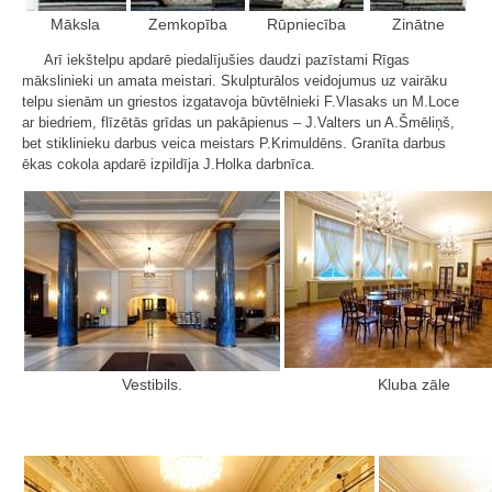
Māksla
Zemkopība
Rūpniecība
Zinātne
Arī iekštelpu apdarē piedalījušies daudzi pazīstami Rīgas
mākslinieki un amata meistari. Skulpturālos veidojumus uz vairāku
telpu sienām un griestos izgatavoja būvtēlnieki F.Vlasaks un M.Loce
ar biedriem, flīzētās grīdas un pakāpienus – J.Valters un A.Šmēliņš,
bet stiklinieku darbus veica meistars P.Krimuldēns. Granīta darbus
ēkas cokola apdarē izpildīja J.Holka darbnīca.
Vestibils.
Kluba zāle