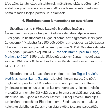
Līgo zāle, tai atgriežot arhitektoniski mākslinieciskās izpētes laikā
atklāto oriģinālo sienu krāsojumu, 2017.gadā restaurēts Biedrības
nama fasādes ieejas portāls un Kamīnzāle.
6. Biedrības nama izmantošana un uzturēšana
Biedrības nams ir Rīgas Latviešu biedrības īpašums.
Īpašumtiesības atjaunotas pēc Biedrības darbības atjaunošanas
1989.gadā un nostiprinātas Rīgas pilsētas zemesgrāmatā 1998.gada
18.decembrī (kadastra Nr.0100 005 0040), pamatojoties uz 1998.gada
11.novembra uzziņu par nekustamo īpašumu Nr.119, Ministru kabineta
1995.gada 3.janvāra rīkojumu Nr.5 "
Par nekustamo īpašumu Rīgā,
Merķeļa ielā 13
", 1995.gada 10.februāra pieņemšanas – nodošanas
aktu un 1998.gada 8.decembra Latvijas Valsts vēstures arhīva izziņu
Nr.5 -JP-31006.
Biedrības nama izmantošanas mērķus nosaka
Rīgas Latviešu
biedrības nama likuma
3.pants
, atbilstoši kuram paredzēts pētīt,
saglabāt un popularizēt Biedrības namu un tajā esošos kultūras
(mākslas) pieminekļus un citas kultūras vērtības, veicināt latviešu
materiālā un nemateriālā kultūras mantojuma saglabāšanu, veicināt
Biedrības 1873.gadā aizsāktās Dziesmu un deju svētku tradīcijas
turpināšanu, nodrošinot Biedrības namā Biedrības tautas mākslas
kolektīvu darbību un Dziesmu un deju svētku ietvaros paredzētās