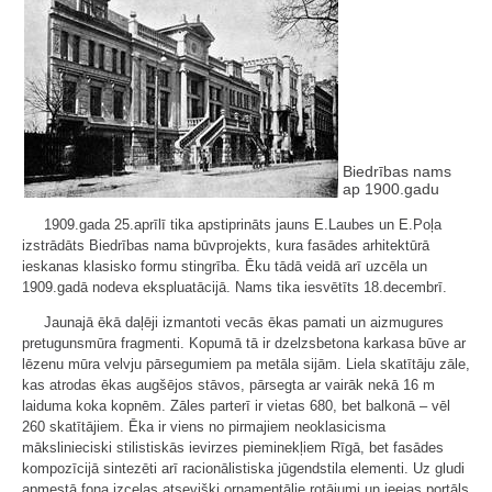
Biedrības nams
ap 1900.gadu
1909.gada 25.aprīlī tika apstiprināts jauns E.Laubes un E.Poļa
izstrādāts Biedrības nama būvprojekts, kura fasādes arhitektūrā
ieskanas klasisko formu stingrība. Ēku tādā veidā arī uzcēla un
1909.gadā nodeva ekspluatācijā. Nams tika iesvētīts 18.decembrī.
Jaunajā ēkā daļēji izmantoti vecās ēkas pamati un aizmugures
pretugunsmūra fragmenti. Kopumā tā ir dzelzsbetona karkasa būve ar
lēzenu mūra velvju pārsegumiem pa metāla sijām. Liela skatītāju zāle,
kas atrodas ēkas augšējos stāvos, pārsegta ar vairāk nekā 16 m
laiduma koka kopnēm. Zāles parterī ir vietas 680, bet balkonā – vēl
260 skatītājiem. Ēka ir viens no pirmajiem neoklasicisma
mākslinieciski stilistiskās ievirzes pieminekļiem Rīgā, bet fasādes
kompozīcijā sintezēti arī racionālistiska jūgendstila elementi. Uz gludi
apmestā fona izceļas atsevišķi ornamentālie rotājumi un ieejas portāls