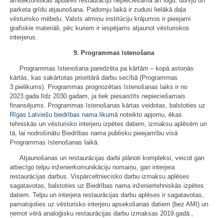
arhitektoniskās apdares restaurāciju nepieciešama arī logu, durvju un
parketa grīdu atjaunošana. Padomju laikā ir zudusi lielākā daļa
vēsturisko mēbeļu. Valsts atmiņu institūciju krājumos ir pieejami
grafiskie materiāli, pēc kuriem ir iespējams atjaunot vēsturiskos
interjerus.
9. Programmas īstenošana
Programmas īstenošana paredzēta pa kārtām – kopā astoņās
kārtās, kas sakārtotas prioritārā darbu secībā (Programmas
3.pielikums). Programmas prognozētais īstenošanas laiks ir no
2023.gada līdz 2030.gadam, ja tiek piesaistīts nepieciešamais
finansējums. Programmas īstenošanas kārtas veidotas, balstoties uz
Rīgas Latviešu biedrības nama likumā
noteikto apjomu, ēkas
tehniskās un vēsturisko interjeru izpētes datiem, izmaksu aplēsēm un
tā, lai nodrošinātu Biedrības nama publisku pieejamību visā
Programmas īstenošanas laikā.
Atjaunošanas un restaurācijas darbi plānoti kompleksi, veicot gan
attiecīgo telpu inženierkomunikāciju nomaiņu, gan interjera
restaurācijas darbus. Vispārceltniecisko darbu izmaksu aplēses
sagatavotas, balstoties uz Biedrības nama inženiertehniskās izpētes
datiem. Telpu un interjera restaurācijas darbu aplēses ir sagatavotas,
pamatojoties uz vēsturisko interjeru apsekošanas datiem (bez AMI) un
ņemot vērā analoģisku restaurācijas darbu izmaksas 2019.gadā.,