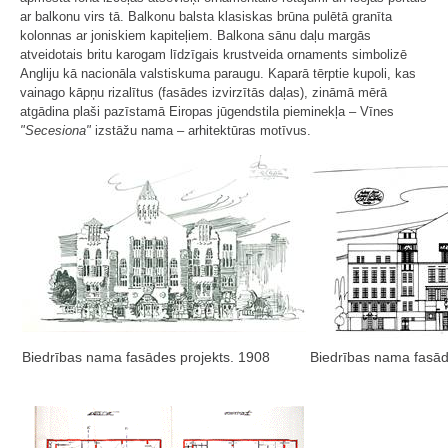
ar balkonu virs tā. Balkonu balsta klasiskas brūna pulētā granīta
kolonnas ar joniskiem kapiteļiem. Balkona sānu daļu margās
atveidotais britu karogam līdzīgais krustveida ornaments simbolizē
Angliju kā nacionāla valstiskuma paraugu. Kaparā tērptie kupoli, kas
vainago kāpņu rizalītus (fasādes izvirzītās daļas), zināmā mērā
atgādina plaši pazīstamā Eiropas jūgendstila pieminekļa – Vīnes
"Secesiona"
izstāžu nama – arhitektūras motīvus.
Biedrības nama fasādes projekts. 1908
Biedrības nama fasād