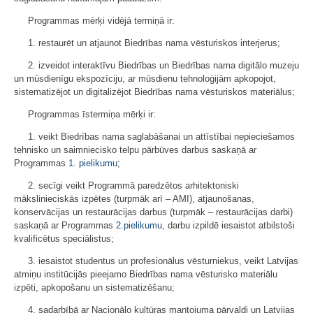
Programmas mērķi vidējā termiņā ir:
1. restaurēt un atjaunot Biedrības nama vēsturiskos interjerus;
2. izveidot interaktīvu Biedrības un Biedrības nama digitālo muzeju
un mūsdienīgu ekspozīciju, ar mūsdienu tehnoloģijām apkopojot,
sistematizējot un digitalizējot Biedrības nama vēsturiskos materiālus;
Programmas īstermiņa mērķi ir:
1. veikt Biedrības nama saglabāšanai un attīstībai nepieciešamos
tehnisko un saimniecisko telpu pārbūves darbus saskaņā ar
Programmas
1. pielikumu
;
2. secīgi veikt Programmā paredzētos arhitektoniski
mākslinieciskās izpētes (turpmāk arī – AMI), atjaunošanas,
konservācijas un restaurācijas darbus (turpmāk – restaurācijas darbi)
saskaņā ar Programmas
2.pielikumu
, darbu izpildē iesaistot atbilstoši
kvalificētus speciālistus;
3. iesaistot studentus un profesionālus vēsturniekus, veikt Latvijas
atmiņu institūcijās pieejamo Biedrības nama vēsturisko materiālu
izpēti, apkopošanu un sistematizēšanu;
4. sadarbībā ar Nacionālo kultūras mantojuma pārvaldi un Latvijas