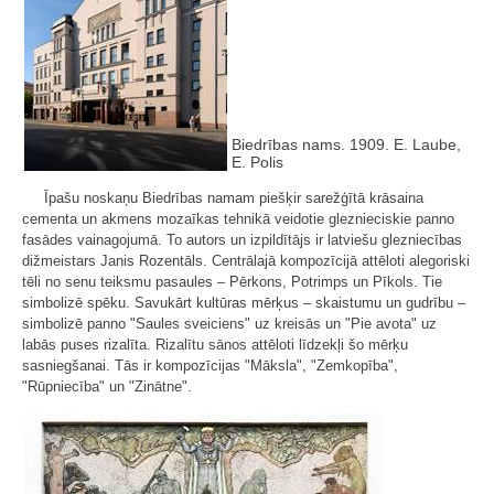
Biedrības nams. 1909. E. Laube,
E. Polis
Īpašu noskaņu Biedrības namam piešķir sarežģītā krāsaina
cementa un akmens mozaīkas tehnikā veidotie gleznieciskie panno
fasādes vainagojumā. To autors un izpildītājs ir latviešu glezniecības
dižmeistars Janis Rozentāls. Centrālajā kompozīcijā attēloti alegoriski
tēli no senu teiksmu pasaules – Pērkons, Potrimps un Pīkols. Tie
simbolizē spēku. Savukārt kultūras mērķus – skaistumu un gudrību –
simbolizē panno "Saules sveiciens" uz kreisās un "Pie avota" uz
labās puses rizalīta. Rizalītu sānos attēloti līdzekļi šo mērķu
sasniegšanai. Tās ir kompozīcijas "Māksla", "Zemkopība",
"Rūpniecība" un "Zinātne".