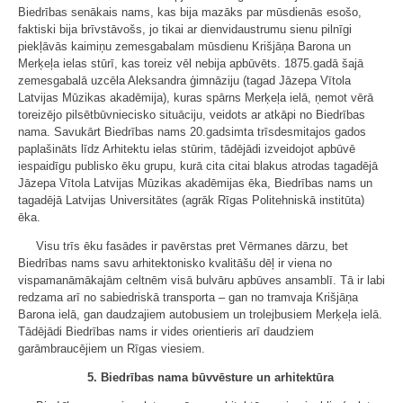
Biedrības senākais nams, kas bija mazāks par mūsdienās esošo,
faktiski bija brīvstāvošs, jo tikai ar dienvidaustrumu sienu pilnīgi
piekļāvās kaimiņu zemesgabalam mūsdienu Krišjāņa Barona un
Merķeļa ielas stūrī, kas toreiz vēl nebija apbūvēts. 1875.gadā šajā
zemesgabalā uzcēla Aleksandra ģimnāziju (tagad Jāzepa Vītola
Latvijas Mūzikas akadēmija), kuras spārns Merķeļa ielā, ņemot vērā
toreizējo pilsētbūvniecisko situāciju, veidots ar atkāpi no Biedrības
nama. Savukārt Biedrības nams 20.gadsimta trīsdesmitajos gados
paplašināts līdz Arhitektu ielas stūrim, tādējādi izveidojot apbūvē
iespaidīgu publisko ēku grupu, kurā cita citai blakus atrodas tagadējā
Jāzepa Vītola Latvijas Mūzikas akadēmijas ēka, Biedrības nams un
tagadējā Latvijas Universitātes (agrāk Rīgas Politehniskā institūta)
ēka.
Visu trīs ēku fasādes ir pavērstas pret Vērmanes dārzu, bet
Biedrības nams savu arhitektonisko kvalitāšu dēļ ir viena no
vispamanāmākajām celtnēm visā bulvāru apbūves ansamblī. Tā ir labi
redzama arī no sabiedriskā transporta – gan no tramvaja Krišjāņa
Barona ielā, gan daudzajiem autobusiem un trolejbusiem Merķeļa ielā.
Tādējādi Biedrības nams ir vides orientieris arī daudziem
garāmbraucējiem un Rīgas viesiem.
5. Biedrības nama būvvēsture un arhitektūra