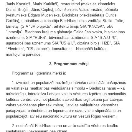
Jānis Krastiņš, Māris Kārkliņš), restauratori (mākslas zinātnieks
Dainis Bruģis, Jānis Ceplis), būvinženieris Valdis Eisāns, pētnieki
(vēsturnieks Edgars Mucenieks, Biedrības priekšsēdētājs Guntis
Gailītis), statistikas apkopotāja Biedrības biroja vadītāja Stella Līpīte,
tāmētāji (SIA "JV projekts", arhitektu birojs SIA "KNOSA", SIA
"Intarsija", Biedrības krājuma glabātāja Gaida Jablovska, būvniecības
uzņēmums SIA "RUFS", būvniecības uzņēmums SIA "S.A.U 70",
ugunsdrošības uzņēmums SIA "US & L", dizaina birojs "H2E", SIA
"Electrum", "CS apkope"), konsultants – Nacionālā kultūras
mantojuma pārvalde.
2. Programmas mērķi
Programmas ilgtermiņa mērķi ir:
1. izveidot un popularizēt nozīmīgo latviešu nacionālās pašapziņas
un valstiskās neatkarības veidošanās simbolu – Biedrības namu – kā
mūsdienīgu, interaktīvu Latvijas valsts vēstures izpētes un nacionālās
kultūras centru, veicinot plašāku sabiedrības izglītošanu par Latvijas
valsts veidošanās pirmsākumiem, Latvijas sabiedrības vienotības,
pašapziņas, patriotisma un lepnuma par savu valsti stiprināšanu un
popularizējot latviešu nacionālo kultūru un vēsturi Rīgas viesiem;
2. nodrošināt Biedrības nama un ar to saistīto vēstures liecību
saglabāšanu nākamajām paaudzēm.