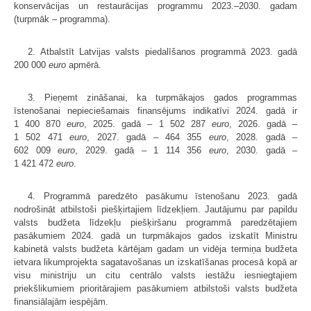
konservācijas un restaurācijas programmu 2023.–2030. gadam
(turpmāk – programma).
2. Atbalstīt Latvijas valsts piedalīšanos programmā 2023. gadā
200 000
euro
apmērā.
3. Pieņemt zināšanai, ka turpmākajos gados programmas
īstenošanai nepieciešamais finansējums indikatīvi 2024. gadā ir
1 400 870
euro
, 2025. gadā – 1 502 287
euro
, 2026. gadā –
1 502 471
euro
, 2027. gadā – 464 355
euro
, 2028. gadā –
602 009
euro
, 2029. gadā – 1 114 356
euro
, 2030. gadā –
1 421 472
euro
.
4. Programmā paredzēto pasākumu īstenošanu 2023. gadā
nodrošināt atbilstoši piešķirtajiem līdzekļiem. Jautājumu par papildu
valsts budžeta līdzekļu piešķiršanu programmā paredzētajiem
pasākumiem 2024. gadā un turpmākajos gados izskatīt Ministru
kabinetā valsts budžeta kārtējam gadam un vidēja termiņa budžeta
ietvara likumprojekta sagatavošanas un izskatīšanas procesā kopā ar
visu ministriju un citu centrālo valsts iestāžu iesniegtajiem
priekšlikumiem prioritārajiem pasākumiem atbilstoši valsts budžeta
finansiālajām iespējām.