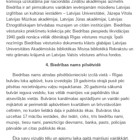
komisija uzskatāma par nacionālās Zinātņu akadēmijas aizmetni.
Biedrība ir arī pirmsākums vairākām ievērojamām mūsdienu Latvijas
izglītības un kultūras iestādēm – Latvijas Universitātei, Jāzepa Vītola
Latvijas Mūzikas akadēmijai, Latvijas Jūras akadēmijai, Latvijas
Etnogrāfiskajam brīvdabas muzejam un citām institūcijām. Biedrības
vēsturisko priekšmetu kolekcija pēc Biedrības piespiedu likvidācijas
1940.gadā nonāca vēlāk dibinātajā Rīgas vēstures muzejā. Īpaši
nozīmīgs Biedrības vēsturisko dokumentu klāsts glabājas Latvijas
Universitātes Akadēmiskās bibliotēkas Misiņa bibliotēkā Rokrakstu un
reto grāmatu krājumā un Latvijas Valsts vēstures arhīva fondos.
4. Biedrības nams pilsētvidē
Biedrības nams atrodas pilsētbūvnieciski izcilā vietā – Rīgas
bulvāru loka apbūvē, kura izveidojās 19.gadsimta otrajā pusē pēc
pilsētas nocietinājumu vaļņu nojaukšanas. 20.gadsimta sākumā
bulvāri ieguva veidolu, kas vēlāk mainījies vai papildināts tikai
atsevišķās vietās. Bulvāros kanālmalas apstādījumi un vairāki parki
mijkārtoti ar perimetrāli apbūvētiem kvartāliem un brīvstāvošām
celtnēm, no kurām lielākā daļa ir publiskās ēkas. Bulvāros tika
uzceltas 17 mācību iestādes, divi teātri, cirks, trīs biedrību nami,
muzejs, tiesu nami, pareizticīgo dievnams, banka, pasts, policijas
pārvalde un citas publiskās ēkas.
Ēka savu vizuālo tēlu un apjomu laika gaitā mainījusi vairākkārt.