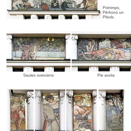
Potrimps,
Pērkons un
Pīkols.
Saules sveiciens
Pie avota