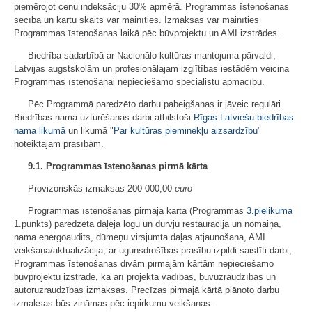
piemērojot cenu indeksāciju 30% apmērā. Programmas īstenošanas
secība un kārtu skaits var mainīties. Izmaksas var mainīties
Programmas īstenošanas laikā pēc būvprojektu un AMI izstrādes.
Biedrība sadarbībā ar Nacionālo kultūras mantojuma pārvaldi,
Latvijas augstskolām un profesionālajam izglītības iestādēm veicina
Programmas īstenošanai nepieciešamo speciālistu apmācību.
Pēc Programmā paredzēto darbu pabeigšanas ir jāveic regulāri
Biedrības nama uzturēšanas darbi atbilstoši
Rīgas Latviešu biedrības
nama likumā
un likumā "
Par kultūras pieminekļu aizsardzību
"
noteiktajām prasībām.
9.1. Programmas īstenošanas pirmā kārta
Provizoriskās izmaksas 200 000,00
euro
Programmas īstenošanas pirmajā kārtā (Programmas
3.pielikuma
1.punkts) paredzēta daļēja logu un durvju restaurācija un nomaiņa,
nama energoaudits, dūmeņu virsjumta daļas atjaunošana, AMI
veikšana/aktualizācija, ar ugunsdrošības prasību izpildi saistīti darbi,
Programmas īstenošanas divām pirmajām kārtām nepieciešamo
būvprojektu izstrāde, kā arī projekta vadības, būvuzraudzības un
autoruzraudzības izmaksas. Precīzas pirmajā kārtā plānoto darbu
izmaksas būs zināmas pēc iepirkumu veikšanas.