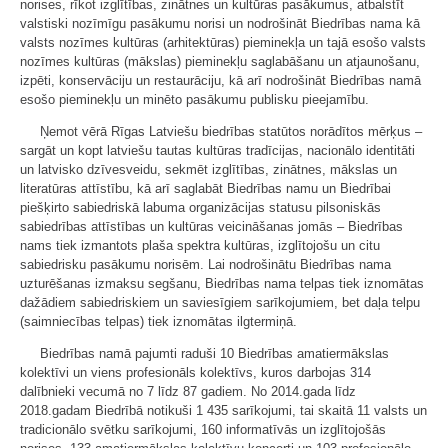
norises, rīkot izglītības, zinātnes un kultūras pasākumus, atbalstīt
valstiski nozīmīgu pasākumu norisi un nodrošināt Biedrības nama kā
valsts nozīmes kultūras (arhitektūras) pieminekļa un tajā esošo valsts
nozīmes kultūras (mākslas) pieminekļu saglabāšanu un atjaunošanu,
izpēti, konservāciju un restaurāciju, kā arī nodrošināt Biedrības namā
esošo pieminekļu un minēto pasākumu publisku pieejamību.
Ņemot vērā Rīgas Latviešu biedrības statūtos norādītos mērķus –
sargāt un kopt latviešu tautas kultūras tradīcijas, nacionālo identitāti
un latvisko dzīvesveidu, sekmēt izglītības, zinātnes, mākslas un
literatūras attīstību, kā arī saglabāt Biedrības namu un Biedrībai
piešķirto sabiedriskā labuma organizācijas statusu pilsoniskās
sabiedrības attīstības un kultūras veicināšanas jomās – Biedrības
nams tiek izmantots plaša spektra kultūras, izglītojošu un citu
sabiedrisku pasākumu norisēm. Lai nodrošinātu Biedrības nama
uzturēšanas izmaksu segšanu, Biedrības nama telpas tiek iznomātas
dažādiem sabiedriskiem un saviesīgiem sarīkojumiem, bet daļa telpu
(saimniecības telpas) tiek iznomātas ilgtermiņā.
Biedrības namā pajumti raduši 10 Biedrības amatiermākslas
kolektīvi un viens profesionāls kolektīvs, kuros darbojas 314
dalībnieki vecumā no 7 līdz 87 gadiem. No 2014.gada līdz
2018.gadam Biedrībā notikuši 1 435 sarīkojumi, tai skaitā 11 valsts un
tradicionālo svētku sarīkojumi, 160 informatīvās un izglītojošās