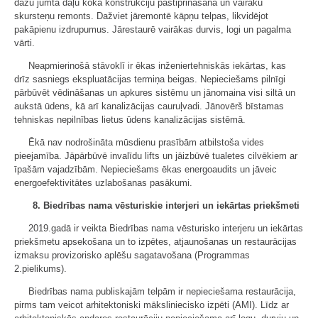
dažu jumta daļu koka konstrukciju pastiprināšana un vairāku
skursteņu remonts. Dažviet jāremontē kāpņu telpas, likvidējot
pakāpienu izdrupumus. Jārestaurē vairākas durvis, logi un pagalma
vārti.
Neapmierinošā stāvoklī ir ēkas inženiertehniskās iekārtas, kas
drīz sasniegs ekspluatācijas termiņa beigas. Nepieciešams pilnīgi
pārbūvēt vēdināšanas un apkures sistēmu un jānomaina visi siltā un
aukstā ūdens, kā arī kanalizācijas cauruļvadi. Jānovērš bīstamas
tehniskas nepilnības lietus ūdens kanalizācijas sistēmā.
Ēkā nav nodrošināta mūsdienu prasībām atbilstoša vides
pieejamība. Jāpārbūvē invalīdu lifts un jāizbūvē tualetes cilvēkiem ar
īpašām vajadzībām. Nepieciešams ēkas energoaudits un jāveic
energoefektivitātes uzlabošanas pasākumi.
8. Biedrības nama vēsturiskie interjeri un iekārtas priekšmeti
2019.gadā ir veikta Biedrības nama vēsturisko interjeru un iekārtas
priekšmetu apsekošana un to izpētes, atjaunošanas un restaurācijas
izmaksu provizorisko aplēšu sagatavošana (Programmas
2.pielikums).
Biedrības nama publiskajām telpām ir nepieciešama restaurācija,
pirms tam veicot arhitektoniski māksliniecisko izpēti (AMI). Līdz ar