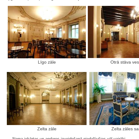
Līgo zāle
Otrā stāva vest
Zelta zāle
Zelta zāles sa
Nama iekārtas un apdares izveidošanā piedalījušies vēl vairāki