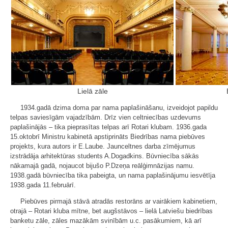
Lielā zāle
1934.gadā dzima doma par nama paplašināšanu, izveidojot papildu
telpas saviesīgām vajadzībām. Drīz vien celtniecības uzdevums
paplašinājās – tika pieprasītas telpas arī Rotari klubam. 1936.gada
15.oktobrī Ministru kabinetā apstiprināts Biedrības nama piebūves
projekts, kura autors ir E.Laube. Jaunceltnes darba zīmējumus
izstrādāja arhitektūras students A.Dogadkins. Būvniecība sākās
nākamajā gadā, nojaucot bijušo P.Dzeņa reālģimnāzijas namu.
1938.gadā būvniecība tika pabeigta, un nama paplašinājumu iesvētīja
1938.gada 11.februārī.
Piebūves pirmajā stāvā atradās restorāns ar vairākiem kabinetiem,
otrajā – Rotari kluba mītne, bet augšstāvos – lielā Latviešu biedrības
banketu zāle, zāles mazākām svinībām u.c. pasākumiem, kā arī