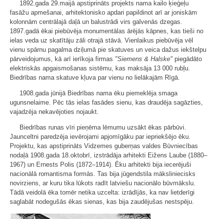
1892.gada 29.maijā apstiprināts projekts nama kailo ķieģeļu
fasāžu apmešanai, arhitektonisko apdari papildinot arī ar joniskām
kolonnām centrālajā daļā un balustrādi virs galvenās dzegas.
1897.gadā ēkai piebūvēja monumentālas ārējās kāpnes, kas tieši no
ielas veda uz skatītāju zāli otrajā stāvā. Vienlaikus piebūvēja vēl
vienu spārnu pagalma dziļumā pie skatuves un veica dažus iekštelpu
pārveidojumus, kā arī ierīkoja firmas
"Siemens & Halske"
piegādāto
elektriskās apgaismošanas sistēmu, kas maksāja 13 000 rubļu.
Biedrības nama skatuve kļuva par vienu no lielākajām Rīgā.
1908.gada jūnijā Biedrības nama ēku piemeklēja smaga
ugunsnelaime. Pēc tās ielas fasādes sienu, kas draudēja sagāzties,
vajadzēja nekavējoties nojaukt.
Biedrības runas vīri pieņēma lēmumu uzsākt ēkas pārbūvi.
Jaunceltni paredzēja ievērojami apjomīgāku par iepriekšējo ēku.
Projektu, kas apstiprināts Vidzemes guberņas valdes Būvniecības
nodaļā 1908.gada 18.oktobrī, izstrādāja arhitekti Eižens Laube (1880–
1967) un Ernests Polis (1872–1914). Ēku arhitekti bija iecerējuši
nacionālā romantisma formās. Tas bija jūgendstila māksliniecisks
novirziens, ar kuru tika lūkots radīt latviešu nacionālo būvmākslu.
Tādā veidolā ēka tomēr netika uzcelta: izrādījās, ka nav lietderīgi
saglabāt nodegušās ēkas sienas, kas bija zaudējušas nestspēju.