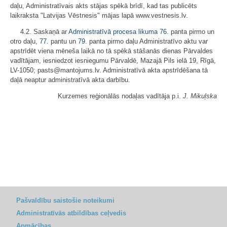
daļu, Administratīvais akts stājas spēkā brīdī, kad tas publicēts
laikraksta "Latvijas Vēstnesis" mājas lapā www.vestnesis.lv.
4.2. Saskaņā ar
Administratīvā procesa likuma
76.
panta pirmo un
otro daļu,
77.
pantu un
79.
panta pirmo daļu Administratīvo aktu var
apstrīdēt viena mēneša laikā no tā spēkā stāšanās dienas Pārvaldes
vadītājam, iesniedzot iesniegumu Pārvaldē, Mazajā Pils ielā 19, Rīgā,
LV-1050; pasts@mantojums.lv. Administratīvā akta apstrīdēšana tā
daļā neaptur administratīvā akta darbību.
Kurzemes reģionālās nodaļas vadītāja p.i.
J. Mikuļska
Pašvaldību saistošie noteikumi
Administratīvās atbildības ceļvedis
Apmācības