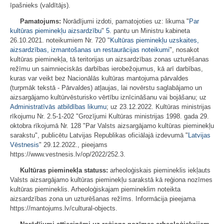
īpašnieks (valdītājs).
Pamatojums:
Norādījumi izdoti, pamatojoties uz: likuma "
Par
kultūras pieminekļu aizsardzību
"
5.
pantu un Ministru kabineta
26.10.2021. noteikumiem Nr. 720 "
Kultūras pieminekļu uzskaites,
aizsardzības, izmantošanas un restaurācijas noteikumi
", nosakot
kultūras pieminekļa, tā teritorijas un aizsardzības zonas uzturēšanas
režīmu un saimnieciskās darbības ierobežojumus, kā arī darbības,
kuras var veikt bez Nacionālās kultūras mantojuma pārvaldes
(turpmāk tekstā - Pārvaldes) atļaujas, lai novērstu saglabājamo un
aizsargājamo kultūrvēsturisko vērtību iznīcināšanu vai bojāšanu; uz
Administratīvās atbildības likumu
; uz 23.12.2022. Kultūras ministrijas
rīkojumu Nr. 2.5-1-202 "Grozījumi Kultūras ministrijas 1998. gada 29.
oktobra rīkojumā Nr. 128 "Par Valsts aizsargājamo kultūras pieminekļu
sarakstu", publicētu Latvijas Republikas oficiālajā izdevumā "
Latvijas
Vēstnesis
" 29.12.2022., pieejams
https://www.vestnesis.lv/op/2022/252.3.
Kultūras pieminekļa statuss:
arheoloģiskais piemineklis iekļauts
Valsts aizsargājamo kultūras pieminekļu sarakstā kā reģiona nozīmes
kultūras piemineklis. Arheoloģiskajam piemineklim noteikta
aizsardzības zona un uzturēšanas režīms. Informācija pieejama
https://mantojums.lv/cultural-objects.