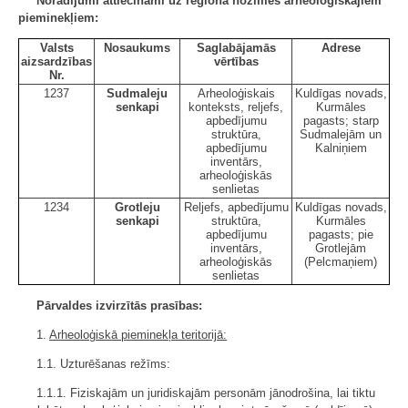
Norādījumi attiecināmi uz reģiona nozīmes arheoloģiskajiem
pieminekļiem:
Valsts
Nosaukums
Saglabājamās
Adrese
aizsardzības
vērtības
Nr.
1237
Sudmaleju
Arheoloģiskais
Kuldīgas novads,
senkapi
konteksts, reljefs,
Kurmāles
apbedījumu
pagasts; starp
struktūra,
Sudmalejām un
apbedījumu
Kalniņiem
inventārs,
arheoloģiskās
senlietas
1234
Grotleju
Reljefs, apbedījumu
Kuldīgas novads,
senkapi
struktūra,
Kurmāles
apbedījumu
pagasts; pie
inventārs,
Grotlejām
arheoloģiskās
(Pelcmaņiem)
senlietas
Pārvaldes izvirzītās prasības:
1.
Arheoloģiskā pieminekļa teritorijā:
1.1. Uzturēšanas režīms:
1.1.1. Fiziskajām un juridiskajām personām jānodrošina, lai tiktu