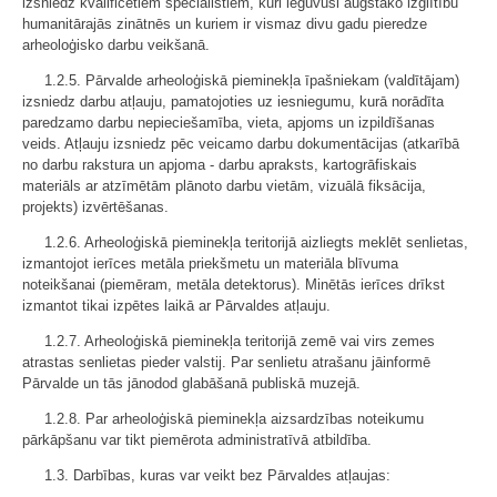
izsniedz kvalificētiem speciālistiem, kuri ieguvuši augstāko izglītību
humanitārajās zinātnēs un kuriem ir vismaz divu gadu pieredze
arheoloģisko darbu veikšanā.
1.2.5. Pārvalde arheoloģiskā pieminekļa īpašniekam (valdītājam)
izsniedz darbu atļauju, pamatojoties uz iesniegumu, kurā norādīta
paredzamo darbu nepieciešamība, vieta, apjoms un izpildīšanas
veids. Atļauju izsniedz pēc veicamo darbu dokumentācijas (atkarībā
no darbu rakstura un apjoma - darbu apraksts, kartogrāfiskais
materiāls ar atzīmētām plānoto darbu vietām, vizuālā fiksācija,
projekts) izvērtēšanas.
1.2.6. Arheoloģiskā pieminekļa teritorijā aizliegts meklēt senlietas,
izmantojot ierīces metāla priekšmetu un materiāla blīvuma
noteikšanai (piemēram, metāla detektorus). Minētās ierīces drīkst
izmantot tikai izpētes laikā ar Pārvaldes atļauju.
1.2.7. Arheoloģiskā pieminekļa teritorijā zemē vai virs zemes
atrastas senlietas pieder valstij. Par senlietu atrašanu jāinformē
Pārvalde un tās jānodod glabāšanā publiskā muzejā.
1.2.8. Par arheoloģiskā pieminekļa aizsardzības noteikumu
pārkāpšanu var tikt piemērota administratīvā atbildība.
1.3. Darbības, kuras var veikt bez Pārvaldes atļaujas: