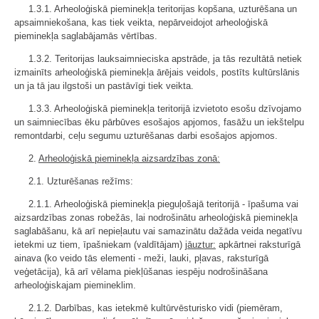
1.3.1. Arheoloģiskā pieminekļa teritorijas kopšana, uzturēšana un
apsaimniekošana, kas tiek veikta, nepārveidojot arheoloģiskā
pieminekļa saglabājamās vērtības.
1.3.2. Teritorijas lauksaimnieciska apstrāde, ja tās rezultātā netiek
izmainīts arheoloģiskā pieminekļa ārējais veidols, postīts kultūrslānis
un ja tā jau ilgstoši un pastāvīgi tiek veikta.
1.3.3. Arheoloģiskā pieminekļa teritorijā izvietoto esošu dzīvojamo
un saimniecības ēku pārbūves esošajos apjomos, fasāžu un iekštelpu
remontdarbi, ceļu segumu uzturēšanas darbi esošajos apjomos.
2.
Arheoloģiskā pieminekļa aizsardzības zonā:
2.1. Uzturēšanas režīms:
2.1.1. Arheoloģiskā pieminekļa pieguļošajā teritorijā - īpašuma vai
aizsardzības zonas robežās, lai nodrošinātu arheoloģiskā pieminekļa
saglabāšanu, kā arī nepieļautu vai samazinātu dažāda veida negatīvu
ietekmi uz tiem, īpašniekam (valdītājam)
jāuztur:
apkārtnei raksturīgā
ainava (ko veido tās elementi - meži, lauki, pļavas, raksturīgā
veģetācija), kā arī vēlama piekļūšanas iespēju nodrošināšana
arheoloģiskajam piemineklim.
2.1.2. Darbības, kas ietekmē kultūrvēsturisko vidi (piemēram,