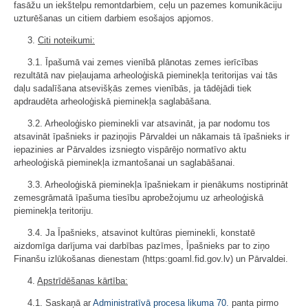
fasāžu un iekštelpu remontdarbiem, ceļu un pazemes komunikāciju
uzturēšanas un citiem darbiem esošajos apjomos.
3.
Citi noteikumi:
3.1. Īpašumā vai zemes vienībā plānotas zemes ierīcības
rezultātā nav pieļaujama arheoloģiskā pieminekļa teritorijas vai tās
daļu sadalīšana atsevišķās zemes vienībās, ja tādējādi tiek
apdraudēta arheoloģiskā pieminekļa saglabāšana.
3.2. Arheoloģisko pieminekli var atsavināt, ja par nodomu tos
atsavināt īpašnieks ir paziņojis Pārvaldei un nākamais tā īpašnieks ir
iepazinies ar Pārvaldes izsniegto vispārējo normatīvo aktu
arheoloģiskā pieminekļa izmantošanai un saglabāšanai.
3.3. Arheoloģiskā pieminekļa īpašniekam ir pienākums nostiprināt
zemesgrāmatā īpašuma tiesību aprobežojumu uz arheoloģiskā
pieminekļa teritoriju.
3.4. Ja Īpašnieks, atsavinot kultūras pieminekli, konstatē
aizdomīga darījuma vai darbības pazīmes, Īpašnieks par to ziņo
Finanšu izlūkošanas dienestam (https:goaml.fid.gov.lv) un Pārvaldei.
4.
Apstrīdēšanas kārtība:
4.1. Saskaņā ar
Administratīvā procesa likuma
70.
panta pirmo