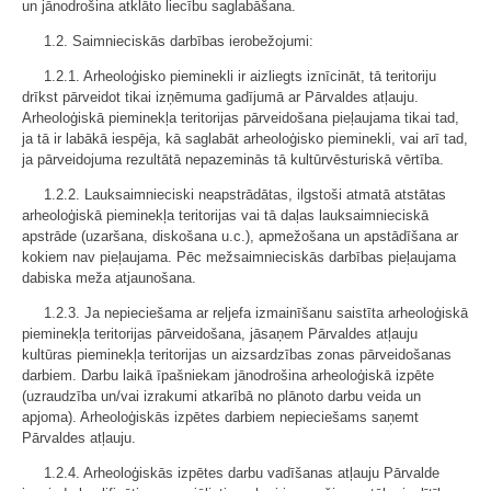
un jānodrošina atklāto liecību saglabāšana.
1.2. Saimnieciskās darbības ierobežojumi:
1.2.1. Arheoloģisko pieminekli ir aizliegts iznīcināt, tā teritoriju
drīkst pārveidot tikai izņēmuma gadījumā ar Pārvaldes atļauju.
Arheoloģiskā pieminekļa teritorijas pārveidošana pieļaujama tikai tad,
ja tā ir labākā iespēja, kā saglabāt arheoloģisko pieminekli, vai arī tad,
ja pārveidojuma rezultātā nepazeminās tā kultūrvēsturiskā vērtība.
1.2.2. Lauksaimnieciski neapstrādātas, ilgstoši atmatā atstātas
arheoloģiskā pieminekļa teritorijas vai tā daļas lauksaimnieciskā
apstrāde (uzaršana, diskošana u.c.), apmežošana un apstādīšana ar
kokiem nav pieļaujama. Pēc mežsaimnieciskās darbības pieļaujama
dabiska meža atjaunošana.
1.2.3. Ja nepieciešama ar reljefa izmainīšanu saistīta arheoloģiskā
pieminekļa teritorijas pārveidošana, jāsaņem Pārvaldes atļauju
kultūras pieminekļa teritorijas un aizsardzības zonas pārveidošanas
darbiem. Darbu laikā īpašniekam jānodrošina arheoloģiskā izpēte
(uzraudzība un/vai izrakumi atkarībā no plānoto darbu veida un
apjoma). Arheoloģiskās izpētes darbiem nepieciešams saņemt
Pārvaldes atļauju.
1.2.4. Arheoloģiskās izpētes darbu vadīšanas atļauju Pārvalde