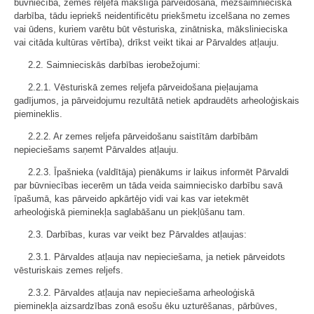
būvniecība, zemes reljefa mākslīga pārveidošana, mežsaimnieciska
darbība, tādu iepriekš neidentificētu priekšmetu izcelšana no zemes
vai ūdens, kuriem varētu būt vēsturiska, zinātniska, mākslinieciska
vai citāda kultūras vērtība), drīkst veikt tikai ar Pārvaldes atļauju.
2.2. Saimnieciskās darbības ierobežojumi:
2.2.1. Vēsturiskā zemes reljefa pārveidošana pieļaujama
gadījumos, ja pārveidojumu rezultātā netiek apdraudēts arheoloģiskais
piemineklis.
2.2.2. Ar zemes reljefa pārveidošanu saistītām darbībām
nepieciešams saņemt Pārvaldes atļauju.
2.2.3. Īpašnieka (valdītāja) pienākums ir laikus informēt Pārvaldi
par būvniecības iecerēm un tāda veida saimniecisko darbību savā
īpašumā, kas pārveido apkārtējo vidi vai kas var ietekmēt
arheoloģiskā pieminekļa saglabāšanu un piekļūšanu tam.
2.3. Darbības, kuras var veikt bez Pārvaldes atļaujas:
2.3.1. Pārvaldes atļauja nav nepieciešama, ja netiek pārveidots
vēsturiskais zemes reljefs.
2.3.2. Pārvaldes atļauja nav nepieciešama arheoloģiskā
pieminekļa aizsardzības zonā esošu ēku uzturēšanas, pārbūves,