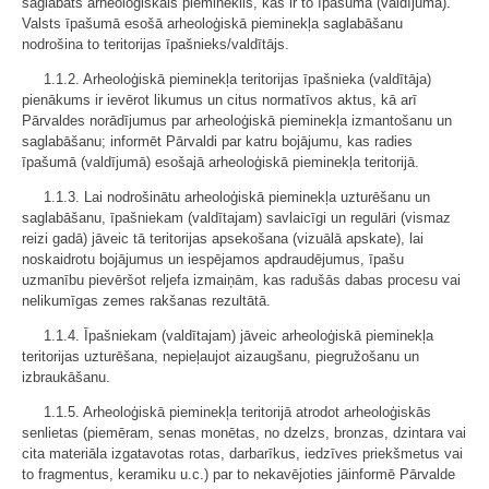
saglabāts arheoloģiskais piemineklis, kas ir to īpašumā (valdījumā).
Valsts īpašumā esošā arheoloģiskā pieminekļa saglabāšanu
nodrošina to teritorijas īpašnieks/valdītājs.
1.1.2. Arheoloģiskā pieminekļa teritorijas īpašnieka (valdītāja)
pienākums ir ievērot likumus un citus normatīvos aktus, kā arī
Pārvaldes norādījumus par arheoloģiskā pieminekļa izmantošanu un
saglabāšanu; informēt Pārvaldi par katru bojājumu, kas radies
īpašumā (valdījumā) esošajā arheoloģiskā pieminekļa teritorijā.
1.1.3. Lai nodrošinātu arheoloģiskā pieminekļa uzturēšanu un
saglabāšanu, īpašniekam (valdītajam) savlaicīgi un regulāri (vismaz
reizi gadā) jāveic tā teritorijas apsekošana (vizuālā apskate), lai
noskaidrotu bojājumus un iespējamos apdraudējumus, īpašu
uzmanību pievēršot reljefa izmaiņām, kas radušās dabas procesu vai
nelikumīgas zemes rakšanas rezultātā.
1.1.4. Īpašniekam (valdītajam) jāveic arheoloģiskā pieminekļa
teritorijas uzturēšana, nepieļaujot aizaugšanu, piegružošanu un
izbraukāšanu.
1.1.5. Arheoloģiskā pieminekļa teritorijā atrodot arheoloģiskās
senlietas (piemēram, senas monētas, no dzelzs, bronzas, dzintara vai
cita materiāla izgatavotas rotas, darbarīkus, iedzīves priekšmetus vai
to fragmentus, keramiku u.c.) par to nekavējoties jāinformē Pārvalde